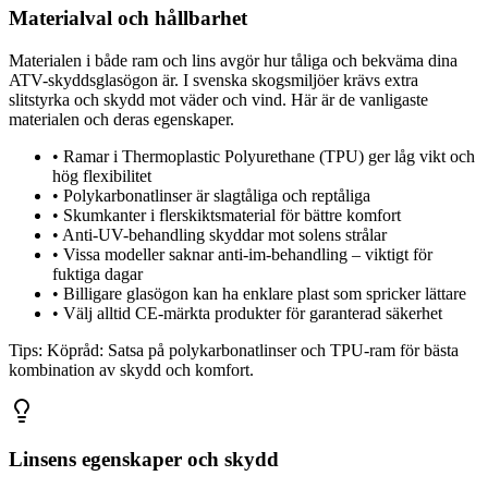
Materialval och hållbarhet
Materialen i både ram och lins avgör hur tåliga och bekväma dina
ATV-skyddsglasögon är. I svenska skogsmiljöer krävs extra
slitstyrka och skydd mot väder och vind. Här är de vanligaste
materialen och deras egenskaper.
•
Ramar i Thermoplastic Polyurethane (TPU) ger låg vikt och
hög flexibilitet
•
Polykarbonatlinser är slagtåliga och reptåliga
•
Skumkanter i flerskiktsmaterial för bättre komfort
•
Anti-UV-behandling skyddar mot solens strålar
•
Vissa modeller saknar anti-im-behandling – viktigt för
fuktiga dagar
•
Billigare glasögon kan ha enklare plast som spricker lättare
•
Välj alltid CE-märkta produkter för garanterad säkerhet
Tips:
Köpråd: Satsa på polykarbonatlinser och TPU-ram för bästa
kombination av skydd och komfort.
Linsens egenskaper och skydd