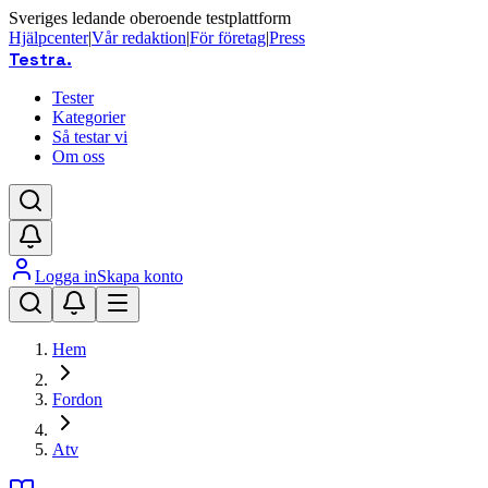
Sveriges ledande oberoende testplattform
Hjälpcenter
|
Vår redaktion
|
För företag
|
Press
Testra
.
Tester
Kategorier
Så testar vi
Om oss
Logga in
Skapa konto
Hem
Fordon
Atv