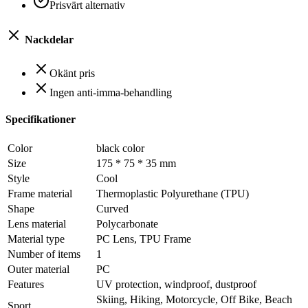
Prisvärt alternativ
Nackdelar
Okänt pris
Ingen anti-imma-behandling
Specifikationer
Color
‎black color
Size
‎175 * 75 * 35 mm
Style
‎Cool
Frame material
‎Thermoplastic Polyurethane (TPU)
Shape
‎Curved
Lens material
‎Polycarbonate
Material type
‎PC Lens, TPU Frame
Number of items
‎1
Outer material
‎PC
Features
‎UV protection, windproof, dustproof
‎Skiing, Hiking, Motorcycle, Off Bike, Beach
Sport