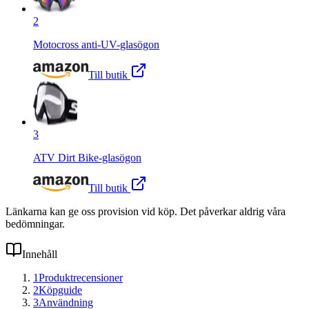
2
Motocross anti-UV-glasögon
Till butik
3
ATV Dirt Bike-glasögon
Till butik
Länkarna kan ge oss provision vid köp. Det påverkar aldrig våra
bedömningar.
Innehåll
1
Produktrecensioner
2
Köpguide
3
Användning