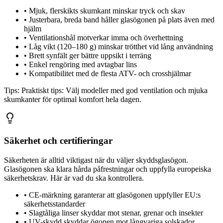
•
Mjuk, flerskikts skumkant minskar tryck och skav
•
Justerbara, breda band håller glasögonen på plats även med
hjälm
•
Ventilationshål motverkar imma och överhettning
•
Låg vikt (120–180 g) minskar trötthet vid lång användning
•
Brett synfält ger bättre uppsikt i terräng
•
Enkel rengöring med avtagbar lins
•
Kompatibilitet med de flesta ATV- och crosshjälmar
Tips:
Praktiskt tips: Välj modeller med god ventilation och mjuka
skumkanter för optimal komfort hela dagen.
Säkerhet och certifieringar
Säkerheten är alltid viktigast när du väljer skyddsglasögon.
Glasögonen ska klara hårda påfrestningar och uppfylla europeiska
säkerhetskrav. Här är vad du ska kontrollera.
•
CE-märkning garanterar att glasögonen uppfyller EU:s
säkerhetsstandarder
•
Slagtåliga linser skyddar mot stenar, grenar och insekter
•
UV-skydd skyddar ögonen mot långvariga solskador