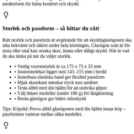
ansiktsform för bästa komfort och skydd.
Storlek och passform – så hittar du rätt
Rätt storlek och passform är avgörande för att skyddsglasögonen ska
sitta bekvämt och säkert under hela körningen. Glasögon som är för
stora eller små kan orsaka skav, imma eller dåligt skydd. Här är vad
du ska tänka på när du väljer storlek.
•
Vanlig vuxenstorlek är ca 175 x 75 x 35 mm
•
Juniorstorlekar ligger runt 145–155 mm i bredd
•
Justerbara elastiska band ger flexibel passform
•
Mjuk skumkant minskar tryck mot ansiktet
•
Testa alltid med din hjälm för att undvika glipor
•
Välj lättare modeller (under 180 g) för långkörning
•
Breda glasögon ger bättre sidoskydd
Tips:
Köpråd: Prova alltid glasögonen med din hjälm innan köp –
passformen varierar mellan olika modeller.