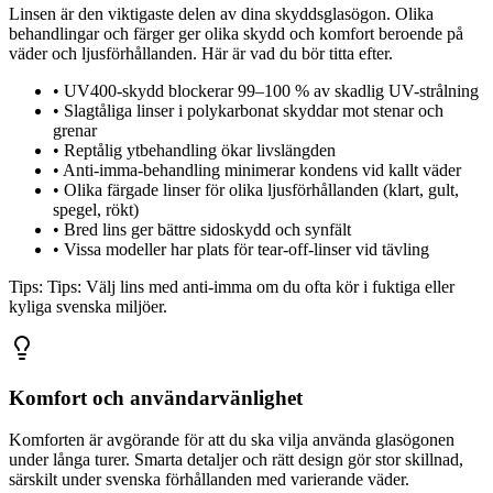
Linsen är den viktigaste delen av dina skyddsglasögon. Olika
behandlingar och färger ger olika skydd och komfort beroende på
väder och ljusförhållanden. Här är vad du bör titta efter.
•
UV400-skydd blockerar 99–100 % av skadlig UV-strålning
•
Slagtåliga linser i polykarbonat skyddar mot stenar och
grenar
•
Reptålig ytbehandling ökar livslängden
•
Anti-imma-behandling minimerar kondens vid kallt väder
•
Olika färgade linser för olika ljusförhållanden (klart, gult,
spegel, rökt)
•
Bred lins ger bättre sidoskydd och synfält
•
Vissa modeller har plats för tear-off-linser vid tävling
Tips:
Tips: Välj lins med anti-imma om du ofta kör i fuktiga eller
kyliga svenska miljöer.
Komfort och användarvänlighet
Komforten är avgörande för att du ska vilja använda glasögonen
under långa turer. Smarta detaljer och rätt design gör stor skillnad,
särskilt under svenska förhållanden med varierande väder.