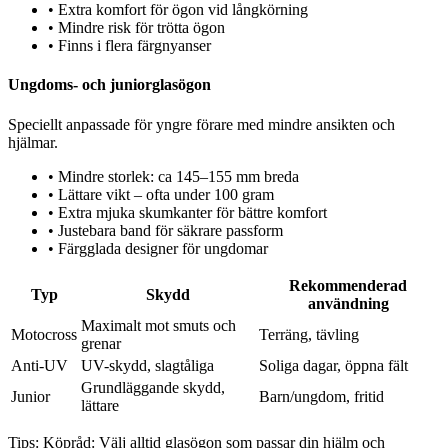
•
Extra komfort för ögon vid långkörning
•
Mindre risk för trötta ögon
•
Finns i flera färgnyanser
Ungdoms- och juniorglasögon
Speciellt anpassade för yngre förare med mindre ansikten och
hjälmar.
•
Mindre storlek: ca 145–155 mm breda
•
Lättare vikt – ofta under 100 gram
•
Extra mjuka skumkanter för bättre komfort
•
Justebara band för säkrare passform
•
Färgglada designer för ungdomar
Rekommenderad
Typ
Skydd
användning
Maximalt mot smuts och
Motocross
Terräng, tävling
grenar
Anti-UV
UV-skydd, slagtåliga
Soliga dagar, öppna fält
Grundläggande skydd,
Junior
Barn/ungdom, fritid
lättare
Tips:
Köpråd: Välj alltid glasögon som passar din hjälm och