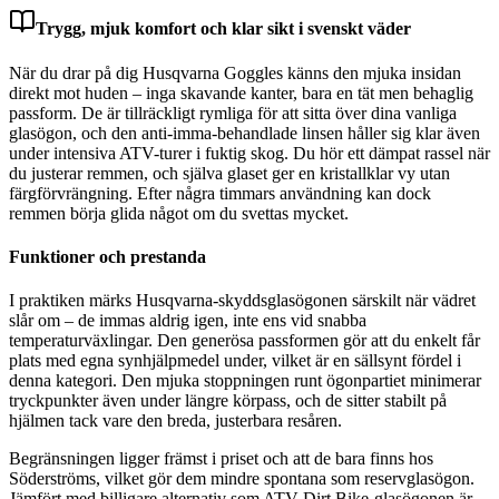
Trygg, mjuk komfort och klar sikt i svenskt väder
När du drar på dig Husqvarna Goggles känns den mjuka insidan
direkt mot huden – inga skavande kanter, bara en tät men behaglig
passform. De är tillräckligt rymliga för att sitta över dina vanliga
glasögon, och den anti-imma-behandlade linsen håller sig klar även
under intensiva ATV-turer i fuktig skog. Du hör ett dämpat rassel när
du justerar remmen, och själva glaset ger en kristallklar vy utan
färgförvrängning. Efter några timmars användning kan dock
remmen börja glida något om du svettas mycket.
Funktioner och prestanda
I praktiken märks Husqvarna-skyddsglasögonen särskilt när vädret
slår om – de immas aldrig igen, inte ens vid snabba
temperaturväxlingar. Den generösa passformen gör att du enkelt får
plats med egna synhjälpmedel under, vilket är en sällsynt fördel i
denna kategori. Den mjuka stoppningen runt ögonpartiet minimerar
tryckpunkter även under längre körpass, och de sitter stabilt på
hjälmen tack vare den breda, justerbara resåren.
Begränsningen ligger främst i priset och att de bara finns hos
Söderströms, vilket gör dem mindre spontana som reservglasögon.
Jämfört med billigare alternativ som ATV Dirt Bike-glasögonen är