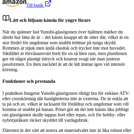
Till butik
Lätt och följsam känsla för yngre förare
När du spänner fast Yunobi-glasögonen över hjälmen märker du
direkt hur lätta de är – det känns knappt att de sitter där, vilket är en
stor fördel för ungdomar som snabbt tröttnar på tunga skydd.
Remmen är mjuk men ändå elastisk och trycker inte mot huvudet.
Siktfältet är förvånansvärt brett för en så liten ram, men plastlinsen
ger ett något plastigt intryck och knarrar svagt när man justerar
passformen. En liten nackdel är att de lätt immar igen vid intensiv
körning.
Funktioner och prestanda
I praktiken fungerar Yunobi-glasögonen riktigt bra för enklare ATV-
eller crosskörning där hastigheterna inte är extrema. De är enkla att
ta på och av, vilket är tacksamt för föräldrar och ungdomar som vill
komma ut snabbt på banan. Priset gör att det inte känns lika jobbigt
om glasögonen skulle tappas bort eller repas, och för hobby- eller
nybörjaråkare räcker skyddet till vardagsbruk.
Däremot är det värt att notera att materialvalet inte är lika robust eller