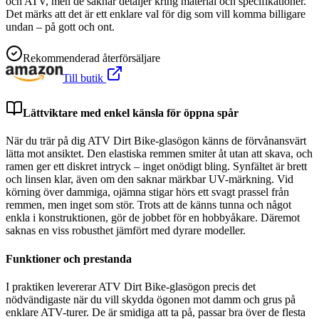
och ATV, men de saknar detaljer kring material och specifikationer.
Det märks att det är ett enklare val för dig som vill komma billigare
undan – på gott och ont.
Rekommenderad återförsäljare
Till butik
Lättviktare med enkel känsla för öppna spår
När du trär på dig ATV Dirt Bike-glasögon känns de förvånansvärt
lätta mot ansiktet. Den elastiska remmen smiter åt utan att skava, och
ramen ger ett diskret intryck – inget onödigt bling. Synfältet är brett
och linsen klar, även om den saknar märkbar UV-märkning. Vid
körning över dammiga, ojämna stigar hörs ett svagt prassel från
remmen, men inget som stör. Trots att de känns tunna och något
enkla i konstruktionen, gör de jobbet för en hobbyåkare. Däremot
saknas en viss robusthet jämfört med dyrare modeller.
Funktioner och prestanda
I praktiken levererar ATV Dirt Bike-glasögon precis det
nödvändigaste när du vill skydda ögonen mot damm och grus på
enklare ATV-turer. De är smidiga att ta på, passar bra över de flesta