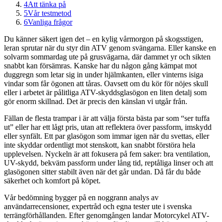
4
Att tänka på
5
Vår testmetod
6
Vanliga frågor
Du känner säkert igen det – en kylig vårmorgon på skogsstigen,
leran sprutar när du styr din ATV genom svängarna. Eller kanske en
solvarm sommardag ute på grusvägarna, där dammet yr och sikten
snabbt kan försämras. Kanske har du någon gång kämpat mot
duggregn som letar sig in under hjälmkanten, eller vinterns isiga
vindar som får ögonen att tåras. Oavsett om du kör för nöjes skull
eller i arbetet är pålitliga ATV-skyddsglasögon en liten detalj som
gör enorm skillnad. Det är precis den känslan vi utgår från.
Fällan de flesta trampar i är att välja första bästa par som “ser tuffa
ut” eller har ett lågt pris, utan att reflektera över passform, imskydd
eller synfält. Ett par glasögon som immar igen när du svettas, eller
inte skyddar ordentligt mot stenskott, kan snabbt förstöra hela
upplevelsen. Nyckeln är att fokusera på fem saker: bra ventilation,
UV-skydd, bekväm passform under lång tid, reptåliga linser och att
glasögonen sitter stabilt även när det går undan. Då får du både
säkerhet och komfort på köpet.
Vår bedömning bygger på en noggrann analys av
användarrecensioner, expertråd och egna tester ute i svenska
terrängförhållanden. Efter genomgången landar Motorcykel ATV-