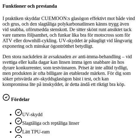
Funktioner och prestanda
I praktiken skyddar CUEMOON:s glasögon effektivt mot både vind
och grus, och den slagtåliga polykarbonatlinsen känns trygg även
vid snabba, oförutsedda stenskott. De sitter skönt runt ansiktet tack
vare ramens följsamhet, och funkar lika bra för motocross som för
ATV eller downhill-cykling. UV-skyddet är påtagligt vid långvarig
exponering och minskar ögontrötthet betydligt.
Den stora nackdelen är avsaknaden av anti-imma-behandling – vid
svettiga eller kalla dagar kan linsen imma igen snabbare än hos
dyrare konkurrenter, som testvinnaren. Priset är inte alltid tydligt,
men produkten är ofta billigare än etablerade märken. För dig som
söker prisvärda atv-skyddsglasögon bäst i test, och kan
kompromissa lite på imskyddet, är detta ändå ett riktigt bra köp.
Fördelar
UV-skydd
Slagtåliga och reptåliga linser
Lätt TPU-ram