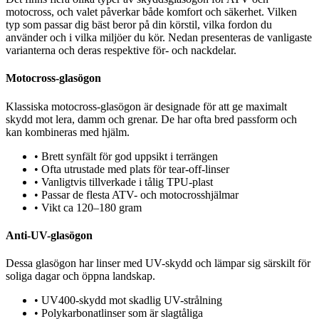
motocross, och valet påverkar både komfort och säkerhet. Vilken
typ som passar dig bäst beror på din körstil, vilka fordon du
använder och i vilka miljöer du kör. Nedan presenteras de vanligaste
varianterna och deras respektive för- och nackdelar.
Motocross-glasögon
Klassiska motocross-glasögon är designade för att ge maximalt
skydd mot lera, damm och grenar. De har ofta bred passform och
kan kombineras med hjälm.
•
Brett synfält för god uppsikt i terrängen
•
Ofta utrustade med plats för tear-off-linser
•
Vanligtvis tillverkade i tålig TPU-plast
•
Passar de flesta ATV- och motocrosshjälmar
•
Vikt ca 120–180 gram
Anti-UV-glasögon
Dessa glasögon har linser med UV-skydd och lämpar sig särskilt för
soliga dagar och öppna landskap.
•
UV400-skydd mot skadlig UV-strålning
•
Polykarbonatlinser som är slagtåliga