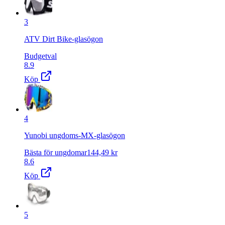
3
ATV Dirt Bike-glasögon
Budgetval
8.9
Köp
4
Yunobi ungdoms-MX-glasögon
Bästa för ungdomar
144,49
kr
8.6
Köp
5