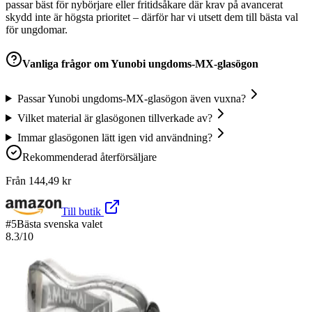
passar bäst för nybörjare eller fritidsåkare där krav på avancerat
skydd inte är högsta prioritet – därför har vi utsett dem till bästa val
för ungdomar.
Vanliga frågor om
Yunobi ungdoms-MX-glasögon
Passar Yunobi ungdoms-MX-glasögon även vuxna?
Vilket material är glasögonen tillverkade av?
Immar glasögonen lätt igen vid användning?
Rekommenderad återförsäljare
Från
144,49
kr
Till butik
#
5
Bästa svenska valet
8.3
/10