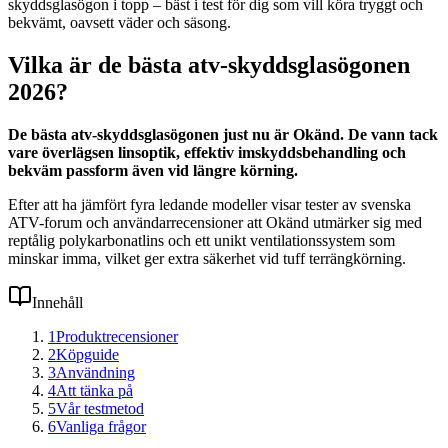
skyddsglasögon i topp – bäst i test för dig som vill köra tryggt och
bekvämt, oavsett väder och säsong.
Vilka är de bästa atv-skyddsglasögonen
2026?
De bästa atv-skyddsglasögonen just nu är Okänd. De vann tack
vare överlägsen linsoptik, effektiv imskyddsbehandling och
bekväm passform även vid längre körning.
Efter att ha jämfört fyra ledande modeller visar tester av svenska
ATV-forum och användarrecensioner att Okänd utmärker sig med
reptålig polykarbonatlins och ett unikt ventilationssystem som
minskar imma, vilket ger extra säkerhet vid tuff terrängkörning.
Innehåll
1
Produktrecensioner
2
Köpguide
3
Användning
4
Att tänka på
5
Vår testmetod
6
Vanliga frågor