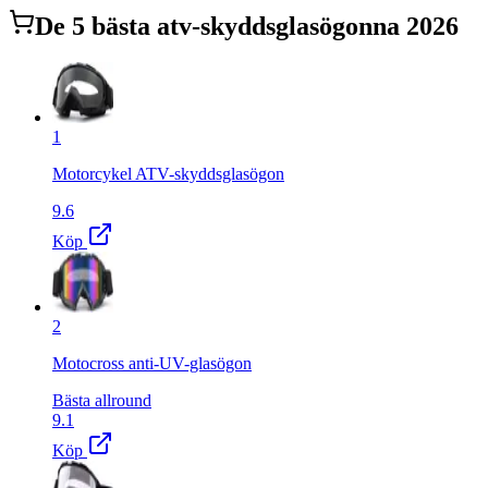
De
5
bästa
atv-skyddsglasögon
na 2026
1
Motorcykel ATV-skyddsglasögon
9.6
Köp
2
Motocross anti-UV-glasögon
Bästa allround
9.1
Köp