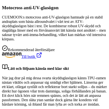
Motocross anti-UV-glasögon
CUEMOON:s motocross anti-UV-glasögon hamnade på en stabil
andraplats som bästa allroundvalet i vårt test av ATV-
skyddsglasögon bäst i test. De kombinerar robust UV-skydd och
slagtåliga linser med en förvånansvärt lätt känsla mot ansiktet – men
saknar tyvärr anti-imma-behandling, vilket kan märkas vid intensiva
körpass.
Rekommenderad återförsäljare
Till butik
Lätt och följsam känsla med klar sikt
När jag drar på mig dessa svarta skyddsglasögon känns TPU-ramen
nästan viktlös och anpassar sig smidigt efter hjälmen. Linserna ger
ett klart, ofärgat synfält och reflekterar bort starkt solljus – du märker
direkt hur ögonen vilar trots dammiga, soliga förhållanden på banan.
Ett dovt klick hörs när remmen spänns, och det är lätt att anpassa
passformen. Den släta ytan samlar dock gärna lite kondens vid
hårdare körning, så ibland får man lyfta av och torka av insidan.