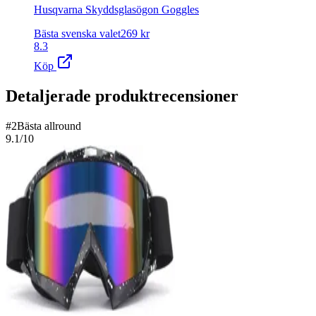
Husqvarna Skyddsglasögon Goggles
Bästa svenska valet
269
kr
8.3
Köp
Detaljerade produktrecensioner
#
2
Bästa allround
9.1
/10