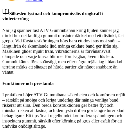
Silkeslen tystnad och kompromisslös dragkraft i
vinterterräng
När jag spänner fast ATV Gummibanan kring hjulen känner jag
direkt hur det kraftiga gummit omsluter däcket med ett distinkt, fast
grepp. Vid första testkörningen hörs bara ett dovt sus mot snön –
långt ifrån de skramlande ljud många enklare band ger ifrån sig.
Maskinen glider mjukt fram, vibrationerna är förvånansvärt
dämpade och varje kurva blir mer förutsägbar, även i lös lera.
Gummit känns först spänstigt, men efter några rejäla tag i blandad
terräng märks att slitaget på hårda partier går något snabbare än
väntat.
Funktioner och prestanda
I praktiken höjer ATV Gummibana säkerheten och komforten rejält
– särskilt på snöiga och leriga underlag där många vanliga band
riskerar att slira. Den breda konstruktionen ger bättre flyt och
minskar risken att fastna, och den tysta driften gör längre turer klart
behagligare. Ett tips är att regelbundet kontrollera spänningen och
inspektera gummit, särskilt efter körning på grus eller asfalt för att
undvika onödigt slitage.