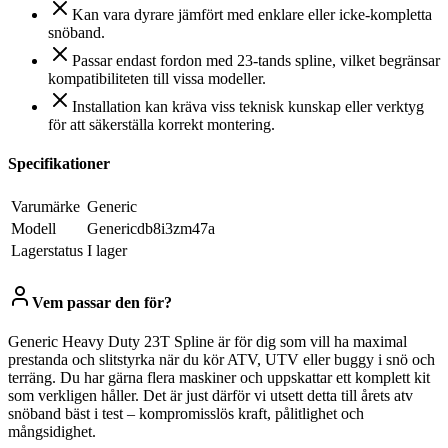
Kan vara dyrare jämfört med enklare eller icke-kompletta
snöband.
Passar endast fordon med 23-tands spline, vilket begränsar
kompatibiliteten till vissa modeller.
Installation kan kräva viss teknisk kunskap eller verktyg
för att säkerställa korrekt montering.
Specifikationer
Varumärke
Generic
Modell
Genericdb8i3zm47a
Lagerstatus
I lager
Vem passar den för?
Generic Heavy Duty 23T Spline är för dig som vill ha maximal
prestanda och slitstyrka när du kör ATV, UTV eller buggy i snö och
terräng. Du har gärna flera maskiner och uppskattar ett komplett kit
som verkligen håller. Det är just därför vi utsett detta till årets atv
snöband bäst i test – kompromisslös kraft, pålitlighet och
mångsidighet.