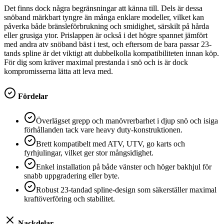
Det finns dock några begränsningar att känna till. Dels är dessa
snöband märkbart tyngre än många enklare modeller, vilket kan
påverka både bränsleförbrukning och smidighet, särskilt på hårda
eller grusiga ytor. Prislappen är också i det högre spannet jämfört
med andra atv snöband bäst i test, och eftersom de bara passar 23-
tands spline är det viktigt att dubbelkolla kompatibiliteten innan köp.
För dig som kräver maximal prestanda i snö och is är dock
kompromisserna lätta att leva med.
Fördelar
Överlägset grepp och manövrerbarhet i djup snö och isiga
förhållanden tack vare heavy duty-konstruktionen.
Brett kompatibelt med ATV, UTV, go karts och
fyrhjulingar, vilket ger stor mångsidighet.
Enkel installation på både vänster och höger bakhjul för
snabb uppgradering eller byte.
Robust 23-tandad spline-design som säkerställer maximal
kraftöverföring och stabilitet.
Nackdelar