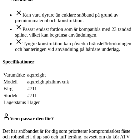
Kan vara dyrare än enklare snöband på grund av
premiummaterial och konstruktion.
Passar endast fordon som är kompatibla med 23-tandad
spline, vilket kan begränsa användningen.
Tyngre konstruktion kan påverka bränsleförbrukningen
och hanteringen vid användning på hårdare underlag.
Specifikationer
Varumärke
aqxreight
Modell
aqxreightplzthmvxnk
Färg
#711
Storlek
#711
Lagerstatus
I lager
Vem passar den för?
Det här snöbandet är för dig som prioriterar kompromisslöst fäste
och robusthet i djup snö och tuff terräng, oavsett om du kör ATV,