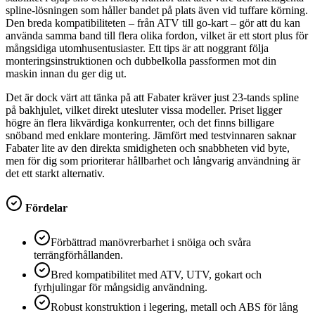
spline-lösningen som håller bandet på plats även vid tuffare körning.
Den breda kompatibiliteten – från ATV till go-kart – gör att du kan
använda samma band till flera olika fordon, vilket är ett stort plus för
mångsidiga utomhusentusiaster. Ett tips är att noggrant följa
monteringsinstruktionen och dubbelkolla passformen mot din
maskin innan du ger dig ut.
Det är dock värt att tänka på att Fabater kräver just 23-tands spline
på bakhjulet, vilket direkt utesluter vissa modeller. Priset ligger
högre än flera likvärdiga konkurrenter, och det finns billigare
snöband med enklare montering. Jämfört med testvinnaren saknar
Fabater lite av den direkta smidigheten och snabbheten vid byte,
men för dig som prioriterar hållbarhet och långvarig användning är
det ett starkt alternativ.
Fördelar
Förbättrad manövrerbarhet i snöiga och svåra
terrängförhållanden.
Bred kompatibilitet med ATV, UTV, gokart och
fyrhjulingar för mångsidig användning.
Robust konstruktion i legering, metall och ABS för lång