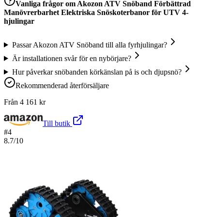
Vanliga frågor om
Akozon ATV Snöband Förbättrad
Manövrerbarhet Elektriska Snöskoterbanor för UTV 4-
hjulingar
Passar Akozon ATV Snöband till alla fyrhjulingar?
Är installationen svår för en nybörjare?
Hur påverkar snöbanden körkänslan på is och djupsnö?
Rekommenderad återförsäljare
Från
4 161
kr
Till butik
#
4
8.7
/10