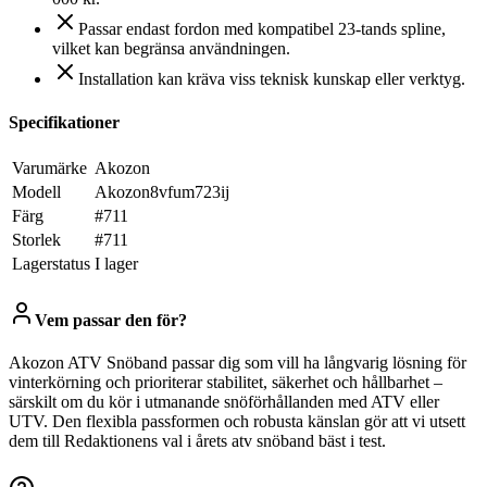
Passar endast fordon med kompatibel 23-tands spline,
vilket kan begränsa användningen.
Installation kan kräva viss teknisk kunskap eller verktyg.
Specifikationer
Varumärke
Akozon
Modell
Akozon8vfum723ij
Färg
#711
Storlek
#711
Lagerstatus
I lager
Vem passar den för?
Akozon ATV Snöband passar dig som vill ha långvarig lösning för
vinterkörning och prioriterar stabilitet, säkerhet och hållbarhet –
särskilt om du kör i utmanande snöförhållanden med ATV eller
UTV. Den flexibla passformen och robusta känslan gör att vi utsett
dem till Redaktionens val i årets atv snöband bäst i test.