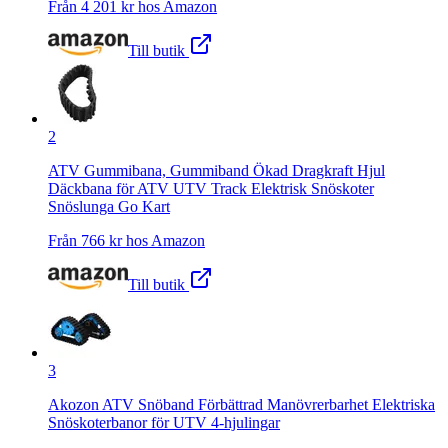
Från
4 201
kr hos
Amazon
Till butik
2
ATV Gummibana, Gummiband Ökad Dragkraft Hjul
Däckbana för ATV UTV Track Elektrisk Snöskoter
Snöslunga Go Kart
Från
766
kr hos
Amazon
Till butik
3
Akozon ATV Snöband Förbättrad Manövrerbarhet Elektriska
Snöskoterbanor för UTV 4-hjulingar