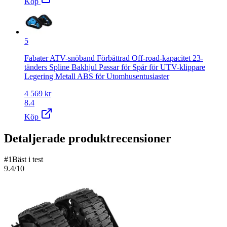
Köp
5
Fabater ATV-snöband Förbättrad Off-road-kapacitet 23-
tänders Spline Bakhjul Passar för Spår för UTV-klippare
Legering Metall ABS för Utomhusentusiaster
4 569
kr
8.4
Köp
Detaljerade produktrecensioner
#
1
Bäst i test
9.4
/10