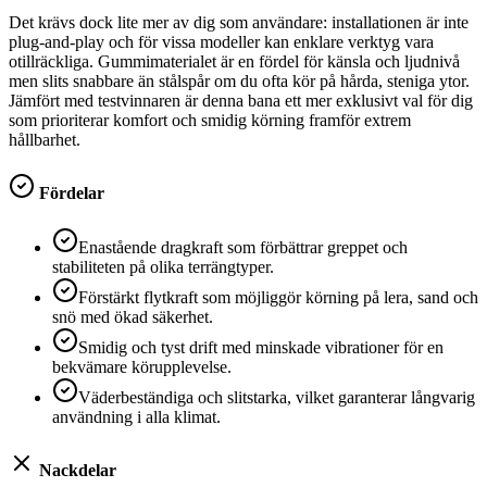
Det krävs dock lite mer av dig som användare: installationen är inte
plug-and-play och för vissa modeller kan enklare verktyg vara
otillräckliga. Gummimaterialet är en fördel för känsla och ljudnivå
men slits snabbare än stålspår om du ofta kör på hårda, steniga ytor.
Jämfört med testvinnaren är denna bana ett mer exklusivt val för dig
som prioriterar komfort och smidig körning framför extrem
hållbarhet.
Fördelar
Enastående dragkraft som förbättrar greppet och
stabiliteten på olika terrängtyper.
Förstärkt flytkraft som möjliggör körning på lera, sand och
snö med ökad säkerhet.
Smidig och tyst drift med minskade vibrationer för en
bekvämare körupplevelse.
Väderbeständiga och slitstarka, vilket garanterar långvarig
användning i alla klimat.
Nackdelar