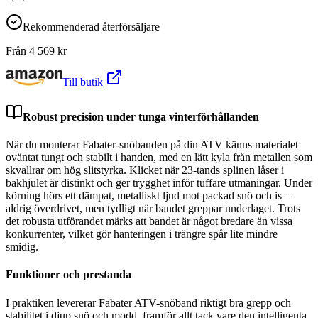
Rekommenderad återförsäljare
Från
4 569
kr
Till butik
Robust precision under tunga vinterförhållanden
När du monterar Fabater-snöbanden på din ATV känns materialet
oväntat tungt och stabilt i handen, med en lätt kyla från metallen som
skvallrar om hög slitstyrka. Klicket när 23-tands splinen låser i
bakhjulet är distinkt och ger trygghet inför tuffare utmaningar. Under
körning hörs ett dämpat, metalliskt ljud mot packad snö och is –
aldrig överdrivet, men tydligt när bandet greppar underlaget. Trots
det robusta utförandet märks att bandet är något bredare än vissa
konkurrenter, vilket gör hanteringen i trängre spår lite mindre
smidig.
Funktioner och prestanda
I praktiken levererar Fabater ATV-snöband riktigt bra grepp och
stabilitet i djup snö och modd, framför allt tack vare den intelligenta