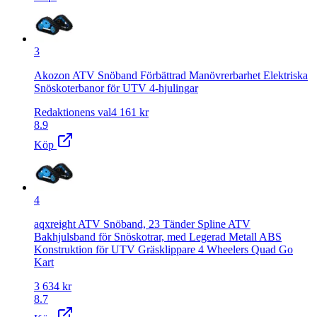
3
Akozon ATV Snöband Förbättrad Manövrerbarhet Elektriska
Snöskoterbanor för UTV 4-hjulingar
Redaktionens val
4 161
kr
8.9
Köp
4
aqxreight ATV Snöband, 23 Tänder Spline ATV
Bakhjulsband för Snöskotrar, med Legerad Metall ABS
Konstruktion för UTV Gräsklippare 4 Wheelers Quad Go
Kart
3 634
kr
8.7