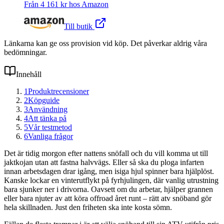
Från
4 161
kr hos
Amazon
Till butik
Länkarna kan ge oss provision vid köp. Det påverkar aldrig våra
bedömningar.
Innehåll
1
Produktrecensioner
2
Köpguide
3
Användning
4
Att tänka på
5
Vår testmetod
6
Vanliga frågor
Det är tidig morgon efter nattens snöfall och du vill komma ut till
jaktkojan utan att fastna halvvägs. Eller så ska du ploga infarten
innan arbetsdagen drar igång, men isiga hjul spinner bara hjälplöst.
Kanske lockar en vinterutflykt på fyrhjulingen, där vanlig utrustning
bara sjunker ner i drivorna. Oavsett om du arbetar, hjälper grannen
eller bara njuter av att köra offroad året runt – rätt atv snöband gör
hela skillnaden. Just den friheten ska inte kosta sömn.