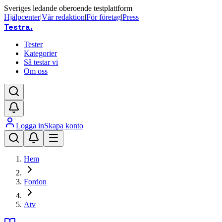
Sveriges ledande oberoende testplattform
Hjälpcenter
|
Vår redaktion
|
För företag
|
Press
Testra
.
Tester
Kategorier
Så testar vi
Om oss
Logga in
Skapa konto
Hem
Fordon
Atv