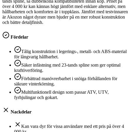
tands spline, så dubbelkolla kompatibiliteten innan köp. Priset på
över 4 000 kr kan kännas högt jämfört med enklare alternativ, men
hållbarheten och komforten är i toppklass. Jämfört med testvinnaren
är Akozon något dyrare men bjuder på en mer robust konstruktion
och bättre detaljfinish.
Fördelar
Tålig konstruktion i legerings-, metall- och ABS-material
för långvarig hållbarhet.
Säker infästning med 23-tands spline som ger optimal
kraftöverföring.
Förbättrad manövrerbarhet i snöiga förhållanden för
säkrare vinterkörning.
Multifunktionell design som passar ATV, UTV,
fyrhjulingar och gokart.
Nackdelar
Kan vara dyr för vissa användare med ett pris på över 4
000 kr.