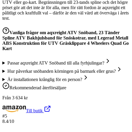
UTV eller go-kart. Begränsningen till 23-tands spline och det högre
priset gör att det inte är för alla, men för rätt fordon är aqxreight ett
pålitligt och kraftfullt val – därför är den väl värd att överväga i årets
test.
Vanliga frågor om
aqxreight ATV Snöband, 23 Tänder
Spline ATV Bakhjulsband för Snöskotrar, med Legerad Metall
ABS Konstruktion för UTV Gräsklippare 4 Wheelers Quad Go
Kart
Passar aqxreight ATV Snöband till alla fyrhjulingar?
Hur påverkar snöbanden körningen på barmark eller grus?
Är installationen krånglig för en person?
Rekommenderad återförsäljare
Från
3 634
kr
Till butik
#
5
8.4
/10