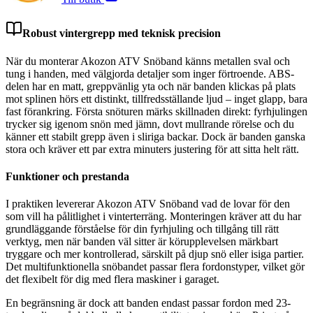
Robust vintergrepp med teknisk precision
När du monterar Akozon ATV Snöband känns metallen sval och
tung i handen, med välgjorda detaljer som inger förtroende. ABS-
delen har en matt, greppvänlig yta och när banden klickas på plats
mot splinen hörs ett distinkt, tillfredsställande ljud – inget glapp, bara
fast förankring. Första snöturen märks skillnaden direkt: fyrhjulingen
trycker sig igenom snön med jämn, dovt mullrande rörelse och du
känner ett stabilt grepp även i sliriga backar. Dock är banden ganska
stora och kräver ett par extra minuters justering för att sitta helt rätt.
Funktioner och prestanda
I praktiken levererar Akozon ATV Snöband vad de lovar för den
som vill ha pålitlighet i vinterterräng. Monteringen kräver att du har
grundläggande förståelse för din fyrhjuling och tillgång till rätt
verktyg, men när banden väl sitter är körupplevelsen märkbart
tryggare och mer kontrollerad, särskilt på djup snö eller isiga partier.
Det multifunktionella snöbandet passar flera fordonstyper, vilket gör
det flexibelt för dig med flera maskiner i garaget.
En begränsning är dock att banden endast passar fordon med 23-