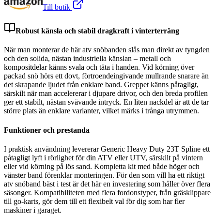
Till butik
Robust känsla och stabil dragkraft i vinterterräng
När man monterar de här atv snöbanden slås man direkt av tyngden
och den solida, nästan industriella känslan – metall och
kompositdelar känns svala och täta i handen. Vid körning över
packad snö hörs ett dovt, förtroendeingivande mullrande snarare än
det skrapande ljudet från enklare band. Greppet känns påtagligt,
särskilt när man accelererar i djupare drivor, och den breda profilen
ger ett stabilt, nästan svävande intryck. En liten nackdel är att de tar
större plats än enklare varianter, vilket märks i trånga utrymmen.
Funktioner och prestanda
I praktisk användning levererar Generic Heavy Duty 23T Spline ett
påtagligt lyft i rörlighet för din ATV eller UTV, särskilt på vintern
eller vid körning på lös sand. Kompletta kit med både höger och
vänster band förenklar monteringen. För den som vill ha ett riktigt
atv snöband bäst i test är det här en investering som håller över flera
säsonger. Kompatibiliteten med flera fordonstyper, från gräsklippare
till go-karts, gör dem till ett flexibelt val för dig som har fler
maskiner i garaget.