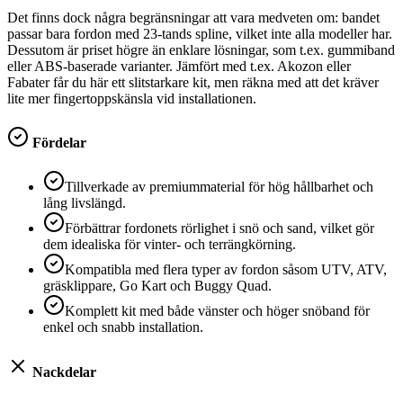
Det finns dock några begränsningar att vara medveten om: bandet
passar bara fordon med 23-tands spline, vilket inte alla modeller har.
Dessutom är priset högre än enklare lösningar, som t.ex. gummiband
eller ABS-baserade varianter. Jämfört med t.ex. Akozon eller
Fabater får du här ett slitstarkare kit, men räkna med att det kräver
lite mer fingertoppskänsla vid installationen.
Fördelar
Tillverkade av premiummaterial för hög hållbarhet och
lång livslängd.
Förbättrar fordonets rörlighet i snö och sand, vilket gör
dem idealiska för vinter- och terrängkörning.
Kompatibla med flera typer av fordon såsom UTV, ATV,
gräsklippare, Go Kart och Buggy Quad.
Komplett kit med både vänster och höger snöband för
enkel och snabb installation.
Nackdelar