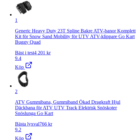
1
Generic Heavy Duty 23T Spline Bakre ATV-banor Komplett
Kit för Snow Sand Mobility för UTV ATV-klippare Go Kart
Buggy Quad
Bäst i test
4 201
kr
9.4
Köp
2
ATV Gummibana, Gummiband Ökad Dragkraft Hjul
Däckbana för ATV UTV Track Elektrisk Snöskoter
Snöslunga Go Kart
Bästa lyxval
766
kr
9.2
Köp