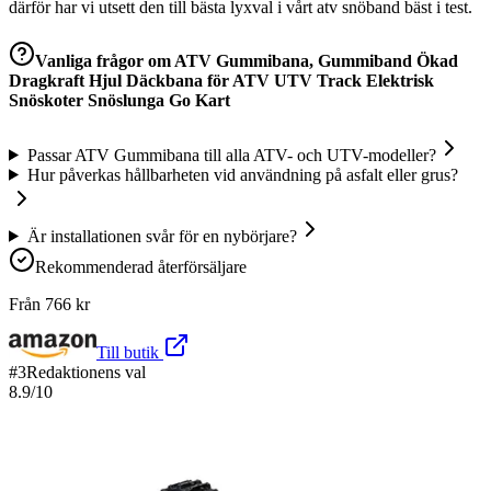
därför har vi utsett den till bästa lyxval i vårt atv snöband bäst i test.
Vanliga frågor om
ATV Gummibana, Gummiband Ökad
Dragkraft Hjul Däckbana för ATV UTV Track Elektrisk
Snöskoter Snöslunga Go Kart
Passar ATV Gummibana till alla ATV- och UTV-modeller?
Hur påverkas hållbarheten vid användning på asfalt eller grus?
Är installationen svår för en nybörjare?
Rekommenderad återförsäljare
Från
766
kr
Till butik
#
3
Redaktionens val
8.9
/10