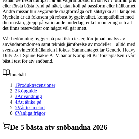
Fällan de flesta trampar i är att välja snöband till sin ATV utifrån pris
eller första bästa fynd på nätet, utan koll på passform eller hållbarhet.
Andra missar hur avgörande dragförmåga och slitstyrka är i längden.
Nyckeln är att fokusera på robust byggekvalitet, kompatibilitet med
din maskin, grepp på varierande underlag, enkel montering och att
det finns reservdelar om något väl går snett.
Vår bedömning bygger på praktiska tester, fördjupad analys av
användaromdömen samt teknisk jämförelse av modeller – alltid med
svenska vinterförhållanden i fokus. Sammantaget tar Generic Heavy
Duty 23T Spline Bakre ATV-banor Komplett Kit förstaplatsen i vårt
bäst i test för atv snöband.
Innehåll
1
Produktrecensioner
2
Köpguide
3
Användning
4
Att tänka på
5
Vår testmetod
6
Vanliga frågor
De
5
bästa
atv snöband
na 2026