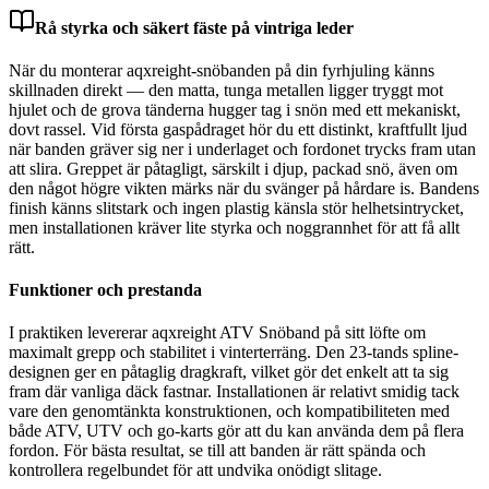
Rå styrka och säkert fäste på vintriga leder
När du monterar aqxreight-snöbanden på din fyrhjuling känns
skillnaden direkt — den matta, tunga metallen ligger tryggt mot
hjulet och de grova tänderna hugger tag i snön med ett mekaniskt,
dovt rassel. Vid första gaspådraget hör du ett distinkt, kraftfullt ljud
när banden gräver sig ner i underlaget och fordonet trycks fram utan
att slira. Greppet är påtagligt, särskilt i djup, packad snö, även om
den något högre vikten märks när du svänger på hårdare is. Bandens
finish känns slitstark och ingen plastig känsla stör helhetsintrycket,
men installationen kräver lite styrka och noggrannhet för att få allt
rätt.
Funktioner och prestanda
I praktiken levererar aqxreight ATV Snöband på sitt löfte om
maximalt grepp och stabilitet i vinterterräng. Den 23-tands spline-
designen ger en påtaglig dragkraft, vilket gör det enkelt att ta sig
fram där vanliga däck fastnar. Installationen är relativt smidig tack
vare den genomtänkta konstruktionen, och kompatibiliteten med
både ATV, UTV och go-karts gör att du kan använda dem på flera
fordon. För bästa resultat, se till att banden är rätt spända och
kontrollera regelbundet för att undvika onödigt slitage.