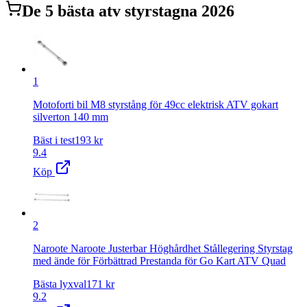
De
5
bästa
atv styrstag
na 2026
1
Motoforti bil M8 styrstång för 49cc elektrisk ATV gokart
silverton 140 mm
Bäst i test
193
kr
9.4
Köp
2
Naroote Naroote Justerbar Höghårdhet Stållegering Styrstag
med ände för Förbättrad Prestanda för Go Kart ATV Quad
Bästa lyxval
171
kr
9.2