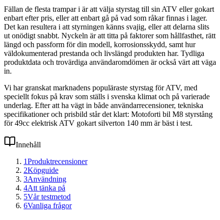
Fällan de flesta trampar i är att välja styrstag till sin ATV eller gokart
enbart efter pris, eller att enbart gå på vad som råkar finnas i lager.
Det kan resultera i att styrningen känns svajig, eller att delarna slits
ut onödigt snabbt. Nyckeln är att titta på faktorer som hållfasthet, rätt
längd och passform för din modell, korrosionsskydd, samt hur
väldokumenterad prestanda och livslängd produkten har. Tydliga
produktdata och trovärdiga användaromdömen är också värt att väga
in.
Vi har granskat marknadens populäraste styrstag för ATV, med
speciellt fokus på krav som ställs i svenska klimat och på varierade
underlag. Efter att ha vägt in både användarrecensioner, tekniska
specifikationer och prisbild står det klart: Motoforti bil M8 styrstång
för 49cc elektrisk ATV gokart silverton 140 mm är bäst i test.
Innehåll
1
Produktrecensioner
2
Köpguide
3
Användning
4
Att tänka på
5
Vår testmetod
6
Vanliga frågor