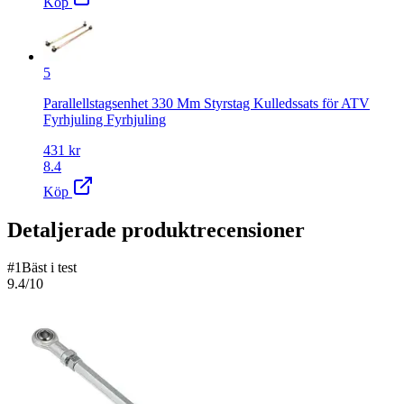
Köp
5
Parallellstagsenhet 330 Mm Styrstag Kulledssats för ATV
Fyrhjuling Fyrhjuling
431
kr
8.4
Köp
Detaljerade produktrecensioner
#
1
Bäst i test
9.4
/10