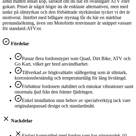
alltid måtten innan köp, särskilt om du har en ovanligare ATV eller
gokart. Priset är något högre än de enklaste alternativen, men med
tanke på slitstyrkan och den förbättrade styrkänslan tycker vi det är
motiverat. Jämfört med billigare styrstag får du här en märkbar
prestandaökning, även om Motofortis testvinnare är snäppet vassare
för standard-ATV:er.
Fördelar
Passar flera fordonstyper som Quad, Dirt Bike, ATV och
Go Kart, vilket ger bred användbarhet.
Tillverkad av högkvalitativ stållegering som är slitstark,
korrosionsbeständig och temperaturtålig för lång livslängd.
Förbättrar fordonets stabilitet och minskar vibrationer samt
onormala ljud från den främre fjädringen.
Enkel installation utan behov av specialverktyg tack vare
originalanpassad design och standardmått.
Nackdelar
Endast kompatibel med fordon som har gängstorlek 10