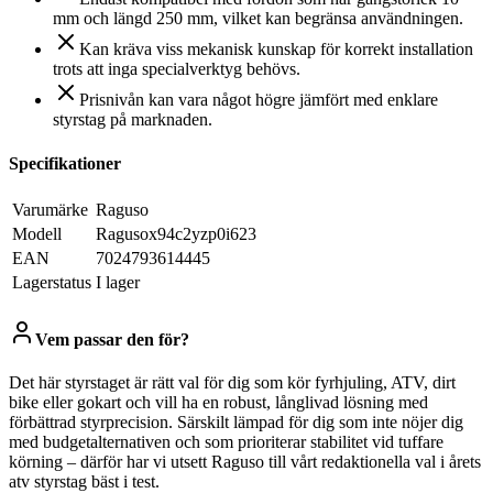
mm och längd 250 mm, vilket kan begränsa användningen.
Kan kräva viss mekanisk kunskap för korrekt installation
trots att inga specialverktyg behövs.
Prisnivån kan vara något högre jämfört med enklare
styrstag på marknaden.
Specifikationer
Varumärke
Raguso
Modell
Ragusox94c2yzp0i623
EAN
7024793614445
Lagerstatus
I lager
Vem passar den för?
Det här styrstaget är rätt val för dig som kör fyrhjuling, ATV, dirt
bike eller gokart och vill ha en robust, långlivad lösning med
förbättrad styrprecision. Särskilt lämpad för dig som inte nöjer dig
med budgetalternativen och som prioriterar stabilitet vid tuffare
körning – därför har vi utsett Raguso till vårt redaktionella val i årets
atv styrstag bäst i test.