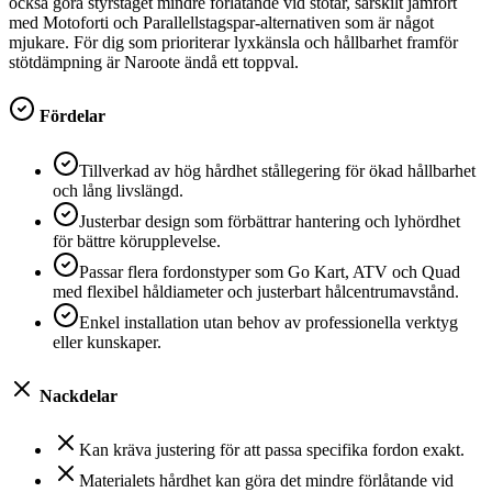
också göra styrstaget mindre förlåtande vid stötar, särskilt jämfört
med Motoforti och Parallellstagspar-alternativen som är något
mjukare. För dig som prioriterar lyxkänsla och hållbarhet framför
stötdämpning är Naroote ändå ett toppval.
Fördelar
Tillverkad av hög hårdhet stållegering för ökad hållbarhet
och lång livslängd.
Justerbar design som förbättrar hantering och lyhördhet
för bättre körupplevelse.
Passar flera fordonstyper som Go Kart, ATV och Quad
med flexibel håldiameter och justerbart hålcentrumavstånd.
Enkel installation utan behov av professionella verktyg
eller kunskaper.
Nackdelar
Kan kräva justering för att passa specifika fordon exakt.
Materialets hårdhet kan göra det mindre förlåtande vid