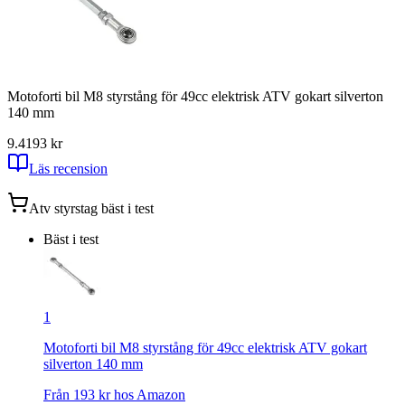
Motoforti bil M8 styrstång för 49cc elektrisk ATV gokart silverton
140 mm
9.4
193
kr
Läs recension
Atv styrstag
bäst i test
Bäst i test
1
Motoforti bil M8 styrstång för 49cc elektrisk ATV gokart
silverton 140 mm
Från
193
kr hos
Amazon