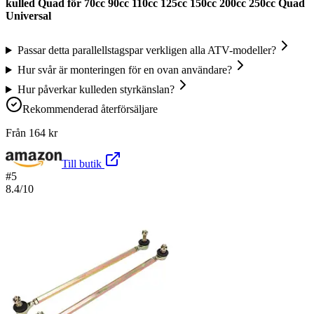
kulled Quad för 70cc 90cc 110cc 125cc 150cc 200cc 250cc Quad
Universal
Passar detta parallellstagspar verkligen alla ATV-modeller?
Hur svår är monteringen för en ovan användare?
Hur påverkar kulleden styrkänslan?
Rekommenderad återförsäljare
Från
164
kr
Till butik
#
5
8.4
/10