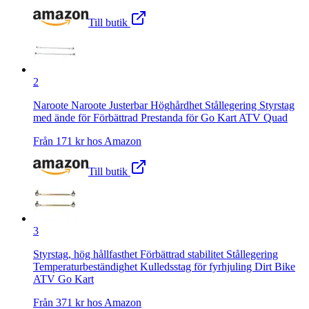
Till butik
2
Naroote Naroote Justerbar Höghårdhet Stållegering Styrstag
med ände för Förbättrad Prestanda för Go Kart ATV Quad
Från
171
kr hos
Amazon
Till butik
3
Styrstag, hög hållfasthet Förbättrad stabilitet Stållegering
Temperaturbeständighet Kulledsstag för fyrhjuling Dirt Bike
ATV Go Kart
Från
371
kr hos
Amazon