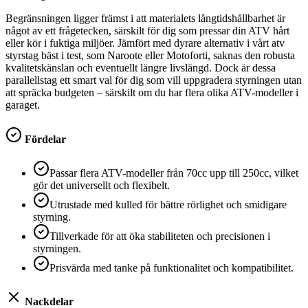
Begränsningen ligger främst i att materialets långtidshållbarhet är
något av ett frågetecken, särskilt för dig som pressar din ATV hårt
eller kör i fuktiga miljöer. Jämfört med dyrare alternativ i vårt atv
styrstag bäst i test, som Naroote eller Motoforti, saknas den robusta
kvalitetskänslan och eventuellt längre livslängd. Dock är dessa
parallellstag ett smart val för dig som vill uppgradera styrningen utan
att spräcka budgeten – särskilt om du har flera olika ATV-modeller i
garaget.
Fördelar
Passar flera ATV-modeller från 70cc upp till 250cc, vilket
gör det universellt och flexibelt.
Utrustade med kulled för bättre rörlighet och smidigare
styrning.
Tillverkade för att öka stabiliteten och precisionen i
styrningen.
Prisvärda med tanke på funktionalitet och kompatibilitet.
Nackdelar