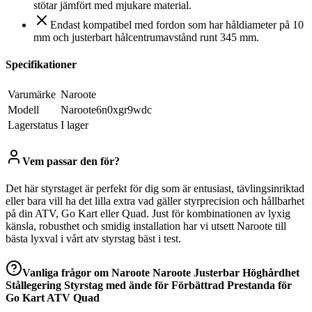
stötar jämfört med mjukare material.
Endast kompatibel med fordon som har håldiameter på 10
mm och justerbart hålcentrumavstånd runt 345 mm.
Specifikationer
Varumärke
Naroote
Modell
Naroote6n0xgr9wdc
Lagerstatus
I lager
Vem passar den för?
Det här styrstaget är perfekt för dig som är entusiast, tävlingsinriktad
eller bara vill ha det lilla extra vad gäller styrprecision och hållbarhet
på din ATV, Go Kart eller Quad. Just för kombinationen av lyxig
känsla, robusthet och smidig installation har vi utsett Naroote till
bästa lyxval i vårt atv styrstag bäst i test.
Vanliga frågor om
Naroote Naroote Justerbar Höghårdhet
Stållegering Styrstag med ände för Förbättrad Prestanda för
Go Kart ATV Quad