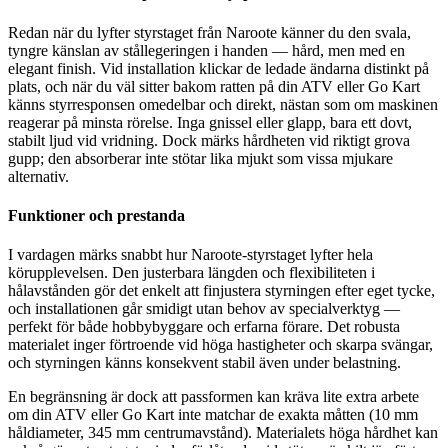
Redan när du lyfter styrstaget från Naroote känner du den svala,
tyngre känslan av stållegeringen i handen — hård, men med en
elegant finish. Vid installation klickar de ledade ändarna distinkt på
plats, och när du väl sitter bakom ratten på din ATV eller Go Kart
känns styrresponsen omedelbar och direkt, nästan som om maskinen
reagerar på minsta rörelse. Inga gnissel eller glapp, bara ett dovt,
stabilt ljud vid vridning. Dock märks hårdheten vid riktigt grova
gupp; den absorberar inte stötar lika mjukt som vissa mjukare
alternativ.
Funktioner och prestanda
I vardagen märks snabbt hur Naroote-styrstaget lyfter hela
körupplevelsen. Den justerbara längden och flexibiliteten i
hålavstånden gör det enkelt att finjustera styrningen efter eget tycke,
och installationen går smidigt utan behov av specialverktyg —
perfekt för både hobbybyggare och erfarna förare. Det robusta
materialet inger förtroende vid höga hastigheter och skarpa svängar,
och styrningen känns konsekvent stabil även under belastning.
En begränsning är dock att passformen kan kräva lite extra arbete
om din ATV eller Go Kart inte matchar de exakta måtten (10 mm
håldiameter, 345 mm centrumavstånd). Materialets höga hårdhet kan