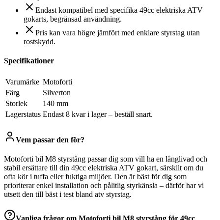
Endast kompatibel med specifika 49cc elektriska ATV
gokarts, begränsad användning.
Pris kan vara högre jämfört med enklare styrstag utan
rostskydd.
Specifikationer
Varumärke
Motoforti
Färg
Silverton
Storlek
140 mm
Lagerstatus
Endast 8 kvar i lager – beställ snart.
Vem passar den för?
Motoforti bil M8 styrstång passar dig som vill ha en långlivad och
stabil ersättare till din 49cc elektriska ATV gokart, särskilt om du
ofta kör i tuffa eller fuktiga miljöer. Den är bäst för dig som
prioriterar enkel installation och pålitlig styrkänsla – därför har vi
utsett den till bäst i test bland atv styrstag.
Vanliga frågor om
Motoforti bil M8 styrstång för 49cc