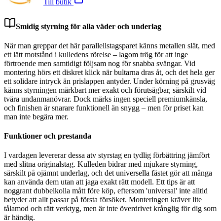
Till butik
Smidig styrning för alla väder och underlag
När man greppar det här parallellstags­paret känns metallen slät, med
ett lätt motstånd i kulledens rörelse – lagom trög för att inge
förtroende men samtidigt följsam nog för snabba svängar. Vid
montering hörs ett diskret klick när bultarna dras åt, och det hela ger
ett solidare intryck än prislappen antyder. Under körning på grusväg
känns styrningen märkbart mer exakt och förutsägbar, särskilt vid
tvära undanmanövrar. Dock märks ingen speciell premiumkänsla,
och finishen är snarare funktionell än snygg – men för priset kan
man inte begära mer.
Funktioner och prestanda
I vardagen levererar dessa atv styrstag en tydlig förbättring jämfört
med slitna originalstag. Kulleden bidrar med mjukare styrning,
särskilt på ojämnt underlag, och det universella fästet gör att många
kan använda dem utan att jaga exakt rätt modell. Ett tips är att
noggrant dubbelkolla mått före köp, eftersom 'universal' inte alltid
betyder att allt passar på första försöket. Monteringen kräver lite
tålamod och rätt verktyg, men är inte överdrivet krånglig för dig som
är händig.