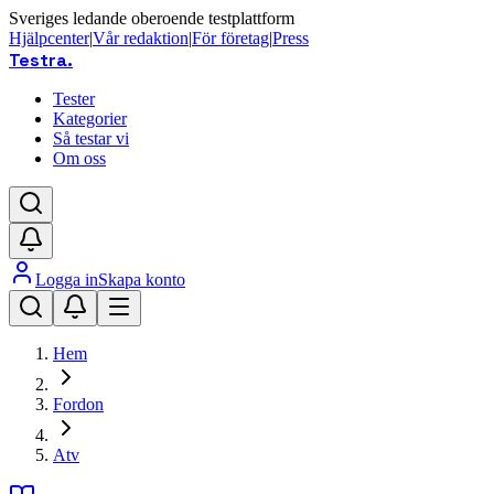
Sveriges ledande oberoende testplattform
Hjälpcenter
|
Vår redaktion
|
För företag
|
Press
Testra
.
Tester
Kategorier
Så testar vi
Om oss
Logga in
Skapa konto
Hem
Fordon
Atv