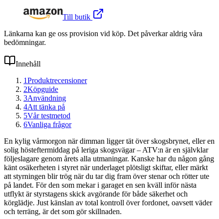
Till butik
Länkarna kan ge oss provision vid köp. Det påverkar aldrig våra
bedömningar.
Innehåll
1
Produktrecensioner
2
Köpguide
3
Användning
4
Att tänka på
5
Vår testmetod
6
Vanliga frågor
En kylig vårmorgon när dimman ligger tät över skogsbrynet, eller en
solig hösteftermiddag på leriga skogsvägar – ATV:n är en självklar
följeslagare genom årets alla utmaningar. Kanske har du någon gång
känt osäkerheten i styret när underlaget plötsligt skiftar, eller märkt
att styrningen blir trög när du tar dig fram över stenar och rötter ute
på landet. För den som mekar i garaget en sen kväll inför nästa
utflykt är styrstagens skick avgörande för både säkerhet och
körglädje. Just känslan av total kontroll över fordonet, oavsett väder
och terräng, är det som gör skillnaden.