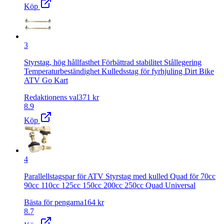
Köp
3
Styrstag, hög hållfasthet Förbättrad stabilitet Stållegering
Temperaturbeständighet Kulledsstag för fyrhjuling Dirt Bike
ATV Go Kart
Redaktionens val
371
kr
8.9
Köp
4
Parallellstagspar för ATV Styrstag med kulled Quad för 70cc
90cc 110cc 125cc 150cc 200cc 250cc Quad Universal
Bästa för pengarna
164
kr
8.7