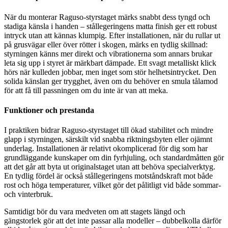
När du monterar Raguso-styrstaget märks snabbt dess tyngd och
stadiga känsla i handen – stållegeringens matta finish ger ett robust
intryck utan att kännas klumpig. Efter installationen, när du rullar ut
på grusvägar eller över rötter i skogen, märks en tydlig skillnad:
styrningen känns mer direkt och vibrationerna som annars brukar
leta sig upp i styret är märkbart dämpade. Ett svagt metalliskt klick
hörs när kulleden jobbar, men inget som stör helhetsintrycket. Den
solida känslan ger trygghet, även om du behöver en smula tålamod
för att få till passningen om du inte är van att meka.
Funktioner och prestanda
I praktiken bidrar Raguso-styrstaget till ökad stabilitet och mindre
glapp i styrningen, särskilt vid snabba riktningsbyten eller ojämnt
underlag. Installationen är relativt okomplicerad för dig som har
grundläggande kunskaper om din fyrhjuling, och standardmåtten gör
att det går att byta ut originalstaget utan att behöva specialverktyg.
En tydlig fördel är också stållegeringens motståndskraft mot både
rost och höga temperaturer, vilket gör det pålitligt vid både sommar-
och vinterbruk.
Samtidigt bör du vara medveten om att stagets längd och
gängstorlek gör att det inte passar alla modeller – dubbelkolla därför