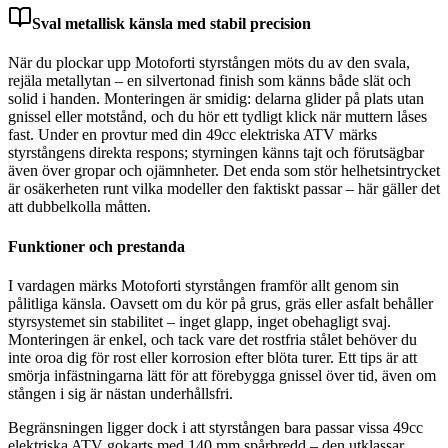
Sval metallisk känsla med stabil precision
När du plockar upp Motoforti styrstången möts du av den svala,
rejäla metallytan – en silvertonad finish som känns både slät och
solid i handen. Monteringen är smidig: delarna glider på plats utan
gnissel eller motstånd, och du hör ett tydligt klick när muttern låses
fast. Under en provtur med din 49cc elektriska ATV märks
styrstångens direkta respons; styrningen känns tajt och förutsägbar
även över gropar och ojämnheter. Det enda som stör helhetsintrycket
är osäkerheten runt vilka modeller den faktiskt passar – här gäller det
att dubbelkolla måtten.
Funktioner och prestanda
I vardagen märks Motoforti styrstången framför allt genom sin
pålitliga känsla. Oavsett om du kör på grus, gräs eller asfalt behåller
styrsystemet sin stabilitet – inget glapp, inget obehagligt svaj.
Monteringen är enkel, och tack vare det rostfria stålet behöver du
inte oroa dig för rost eller korrosion efter blöta turer. Ett tips är att
smörja infästningarna lätt för att förebygga gnissel över tid, även om
stången i sig är nästan underhållsfri.
Begränsningen ligger dock i att styrstången bara passar vissa 49cc
elektriska ATV gokarts med 140 mm spårbredd – den utklassar