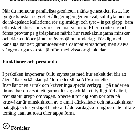
När du monterar parallellstagsenheten märks genast den fasta, lite
tyngre känslan i styret. Stållegeringen ger en sval, solid yta medan
de inkapslade kullederna rör sig smidigt och tyst – inget glapp, bara
ett diskret klick när styrutslaget når sitt max. Efter montering och
första provtur på gårdsplanen märks hur rattskakningarna minskar
och däcken löper jämnare över ojämnt underlag. För dig med
känsliga händer: gummidetaljerna dämpar vibrationer, men själva
stången är ganska stel jämfört med vissa originaldelar.
Funktioner och prestanda
I praktiken imponerar Qiilu-styrstaget med hur enkelt det blir att
återställa styrkänslan på äldre eller slitna ATV-modeller.
Installationen är rak och kräver inga specialverktyg – på under en
timme har du ersatt ett gammalt stag och fått ett tydligt förbättrat,
mer stabilt grepp om vägen. Speciellt för dig som kör ofta på
grusvägar är minskningen av ojämnt däckslitage och rattskakningar
påtaglig, och styrstaget hanterar både vardagskörning och lite tuffare
terräng utan att rosta eller tappa form.
Fördelar