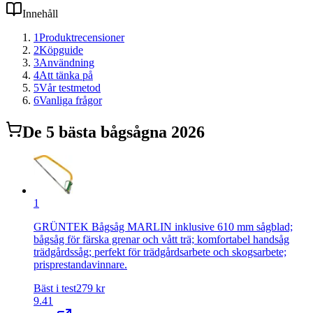
Innehåll
1
Produktrecensioner
2
Köpguide
3
Användning
4
Att tänka på
5
Vår testmetod
6
Vanliga frågor
De
5
bästa
bågsåg
na 2026
1
GRÜNTEK Bågsåg MARLIN inklusive 610 mm sågblad;
bågsåg för färska grenar och vått trä; komfortabel handsåg
trädgårdssåg; perfekt för trädgårdsarbete och skogsarbete;
prisprestandavinnare.
Bäst i test
279
kr
9.41