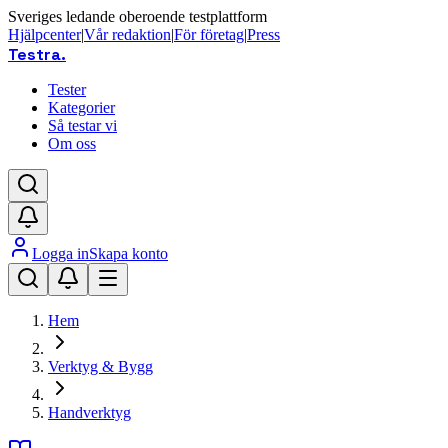
Sveriges ledande oberoende testplattform
Hjälpcenter
|
Vår redaktion
|
För företag
|
Press
Testra
.
Tester
Kategorier
Så testar vi
Om oss
Logga in
Skapa konto
Hem
Verktyg & Bygg
Handverktyg