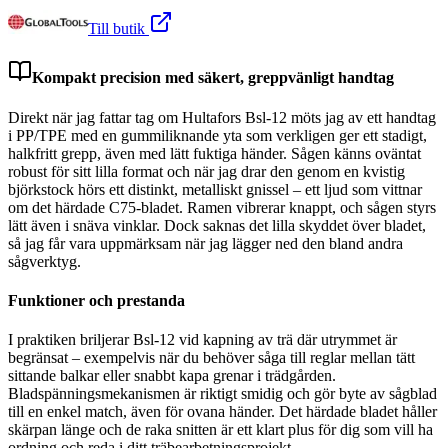
Till butik
Kompakt precision med säkert, greppvänligt handtag
Direkt när jag fattar tag om Hultafors Bsl-12 möts jag av ett handtag
i PP/TPE med en gummiliknande yta som verkligen ger ett stadigt,
halkfritt grepp, även med lätt fuktiga händer. Sågen känns oväntat
robust för sitt lilla format och när jag drar den genom en kvistig
björkstock hörs ett distinkt, metalliskt gnissel – ett ljud som vittnar
om det härdade C75-bladet. Ramen vibrerar knappt, och sågen styrs
lätt även i snäva vinklar. Dock saknas det lilla skyddet över bladet,
så jag får vara uppmärksam när jag lägger ned den bland andra
sågverktyg.
Funktioner och prestanda
I praktiken briljerar Bsl-12 vid kapning av trä där utrymmet är
begränsat – exempelvis när du behöver såga till reglar mellan tätt
sittande balkar eller snabbt kapa grenar i trädgården.
Bladspänningsmekanismen är riktigt smidig och gör byte av sågblad
till en enkel match, även för ovana händer. Det härdade bladet håller
skärpan länge och de raka snitten är ett klart plus för dig som vill ha
ordning och reda i ditt träbearbetningsprojekt.