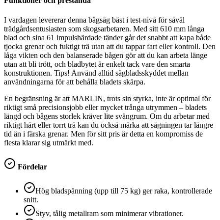
Funktioner och prestanda
I vardagen levererar denna bågsåg bäst i test-nivå för såväl
trädgårdsentusiasten som skogsarbetaren. Med sitt 610 mm långa
blad och sina 61 impulshärdade tänder går det snabbt att kapa både
tjocka grenar och fuktigt trä utan att du tappar fart eller kontroll. Den
låga vikten och den balanserade bågen gör att du kan arbeta länge
utan att bli trött, och bladbytet är enkelt tack vare den smarta
konstruktionen. Tips! Använd alltid sågbladsskyddet mellan
användningarna för att behålla bladets skärpa.
En begränsning är att MARLIN, trots sin styrka, inte är optimal för
riktigt små precisionsjobb eller mycket trånga utrymmen – bladets
längd och bågens storlek kräver lite svängrum. Om du arbetar med
riktigt hårt eller torrt trä kan du också märka att sågningen tar längre
tid än i färska grenar. Men för sitt pris är detta en kompromiss de
flesta klarar sig utmärkt med.
Fördelar
Hög bladspänning (upp till 75 kg) ger raka, kontrollerade
snitt.
Styv, tålig metallram som minimerar vibrationer.