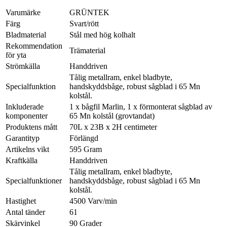
Varumärke
GRÜNTEK
Färg
Svart/rött
Bladmaterial
Stål med hög kolhalt
Rekommendation
Trämaterial
för yta
Strömkälla
Handdriven
Tålig metallram, enkel bladbyte,
Specialfunktion
handskyddsbåge, robust sågblad i 65 Mn
kolstål.
Inkluderade
1 x bågfil Marlin, 1 x förmonterat sågblad av
komponenter
65 Mn kolstål (grovtandat)
Produktens mått
70L x 23B x 2H centimeter
Garantityp
Förlängd
Artikelns vikt
595 Gram
Kraftkälla
Handdriven
Tålig metallram, enkel bladbyte,
Specialfunktioner
handskyddsbåge, robust sågblad i 65 Mn
kolstål.
Hastighet
4500 Varv/min
Antal tänder
61
Skärvinkel
90 Grader