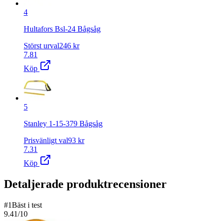
4
Hultafors Bsl-24 Bågsåg
Störst urval
246
kr
7.81
Köp
5
Stanley 1-15-379 Bågsåg
Prisvänligt val
93
kr
7.31
Köp
Detaljerade produktrecensioner
#
1
Bäst i test
9.41
/10