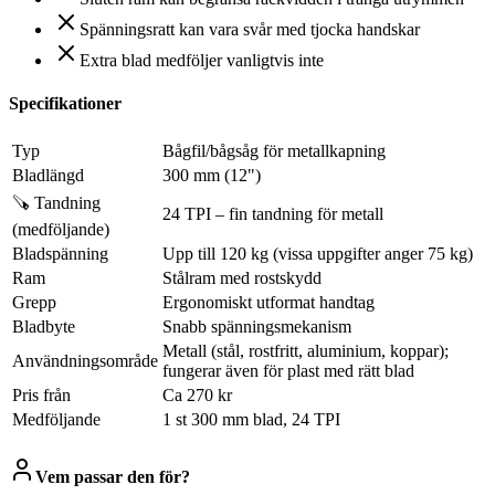
Spänningsratt kan vara svår med tjocka handskar
Extra blad medföljer vanligtvis inte
Specifikationer
Typ
Bågfil/bågsåg för metallkapning
Bladlängd
300 mm (12")
🪚 Tandning
24 TPI – fin tandning för metall
(medföljande)
Bladspänning
Upp till 120 kg (vissa uppgifter anger 75 kg)
Ram
Stålram med rostskydd
Grepp
Ergonomiskt utformat handtag
Bladbyte
Snabb spänningsmekanism
Metall (stål, rostfritt, aluminium, koppar);
Användningsområde
fungerar även för plast med rätt blad
Pris från
Ca 270 kr
Medföljande
1 st 300 mm blad, 24 TPI
Vem passar den för?