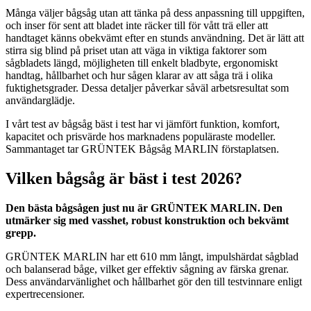
Många väljer bågsåg utan att tänka på dess anpassning till uppgiften,
och inser för sent att bladet inte räcker till för vått trä eller att
handtaget känns obekvämt efter en stunds användning. Det är lätt att
stirra sig blind på priset utan att väga in viktiga faktorer som
sågbladets längd, möjligheten till enkelt bladbyte, ergonomiskt
handtag, hållbarhet och hur sågen klarar av att såga trä i olika
fuktighetsgrader. Dessa detaljer påverkar såväl arbetsresultat som
användarglädje.
I vårt test av bågsåg bäst i test har vi jämfört funktion, komfort,
kapacitet och prisvärde hos marknadens populäraste modeller.
Sammantaget tar GRÜNTEK Bågsåg MARLIN förstaplatsen.
Vilken bågsåg är bäst i test 2026?
Den bästa bågsågen just nu är GRÜNTEK MARLIN. Den
utmärker sig med vasshet, robust konstruktion och bekvämt
grepp.
GRÜNTEK MARLIN har ett 610 mm långt, impulshärdat sågblad
och balanserad båge, vilket ger effektiv sågning av färska grenar.
Dess användarvänlighet och hållbarhet gör den till testvinnare enligt
expertrecensioner.