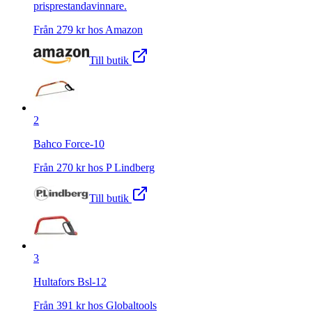
prisprestandavinnare.
Från
279
kr hos
Amazon
Till butik
2
Bahco Force-10
Från
270
kr hos
P Lindberg
Till butik
3
Hultafors Bsl-12
Från
391
kr hos
Globaltools