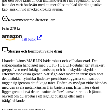
gör den både kraftfull och lättmanövrerad i tät vegetation. Dock
hade det varit önskvärt med ett mer följsamt blad för riktigt snäva
kap, särskilt vid mycket krokiga grenar.
Rekommenderad återförsäljare
Från
279
kr
Till butik
Skärpa och komfort i varje drag
I handen känns MARLIN både robust och välbalanserad. Det
ergonomiska handtaget med SOFT-TOUCH-detaljer ger ett säkert
grepp, även med fuktiga handskar, och handskyddet skyddar
effektivt mot vassa grenar. När sågbladet möter en färsk gren hörs
det distinkta, rytmiska ljudet av precisionskuggarna som snabbt
tuggar sig igenom det fuktiga träet. Doften av nysågat virke blandas
med den svala metallkänslan från bågens ram. Efter några drag
ligger grenen i två delar – snittet är förvånansvärt rent och jämnt,
oavsett om du arbetar i ett regnigt buskage eller mitt i
trädgårdslandet.