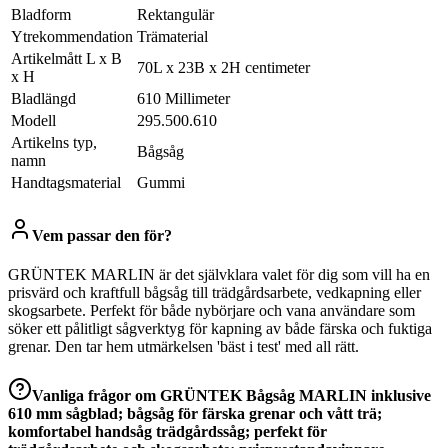
Bladform
Rektangulär
Ytrekommendation
Trämaterial
Artikelmått L x B
70L x 23B x 2H centimeter
x H
Bladlängd
610 Millimeter
Modell
295.500.610
Artikelns typ,
Bågsåg
namn
Handtagsmaterial
Gummi
Vem passar den för?
GRÜNTEK MARLIN är det självklara valet för dig som vill ha en
prisvärd och kraftfull bågsåg till trädgårdsarbete, vedkapning eller
skogsarbete. Perfekt för både nybörjare och vana användare som
söker ett pålitligt sågverktyg för kapning av både färska och fuktiga
grenar. Den tar hem utmärkelsen 'bäst i test' med all rätt.
Vanliga frågor om
GRÜNTEK Bågsåg MARLIN inklusive
610 mm sågblad; bågsåg för färska grenar och vått trä;
komfortabel handsåg trädgårdssåg; perfekt för