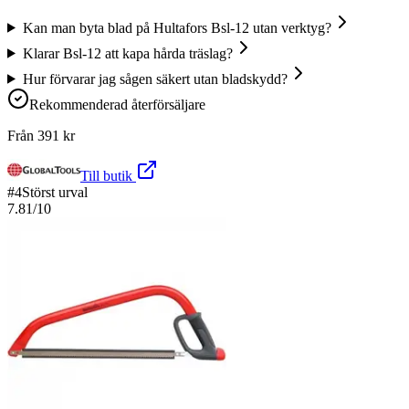
Kan man byta blad på Hultafors Bsl-12 utan verktyg?
Klarar Bsl-12 att kapa hårda träslag?
Hur förvarar jag sågen säkert utan bladskydd?
Rekommenderad återförsäljare
Från
391
kr
Till butik
#
4
Störst urval
7.81
/10