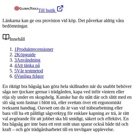
Till butik
Länkarna kan ge oss provision vid köp. Det påverkar aldrig våra
bedömningar.
Innehåll
1
Produktrecensioner
2
Köpguide
3
Användning
4
Att tänka på
5
Vår testmetod
6
Vanliga frågor
En riktigt bra bågsåg kan göra hela skillnaden när du snabbt behöver
såga ner tjockare grenar i trädgården, kapa ved inför vintern eller
röja sly under en skogshelg. Kanske har du stått där och slitit med en
slö såg som fastnar i blött trä, eller svettats över ett ergonomiskt
tveksamt handtag. Oavsett om du är van vid träbearbetning eller
bara vill ha ett pålitligt sågverktyg för enklare kapning av trä, är rätt
val avgörande för att jobbet ska bli smidigt, säkert och effektivt. En
bra bågsåg ger inte bara ett rent snitt utan sparar också både tid och
kraft – och gör trädgårdsarbetet till en trevligare upplevelse.