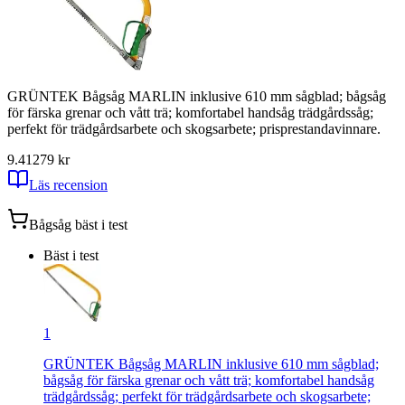
GRÜNTEK Bågsåg MARLIN inklusive 610 mm sågblad; bågsåg
för färska grenar och vått trä; komfortabel handsåg trädgårdssåg;
perfekt för trädgårdsarbete och skogsarbete; prisprestandavinnare.
9.41
279
kr
Läs recension
Bågsåg
bäst i test
Bäst i test
1
GRÜNTEK Bågsåg MARLIN inklusive 610 mm sågblad;
bågsåg för färska grenar och vått trä; komfortabel handsåg
trädgårdssåg; perfekt för trädgårdsarbete och skogsarbete;