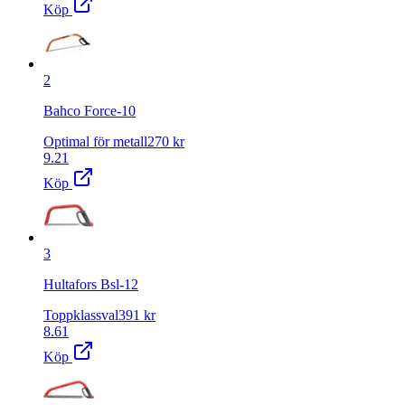
Köp
2
Bahco Force-10
Optimal för metall
270
kr
9.21
Köp
3
Hultafors Bsl-12
Toppklassval
391
kr
8.61
Köp