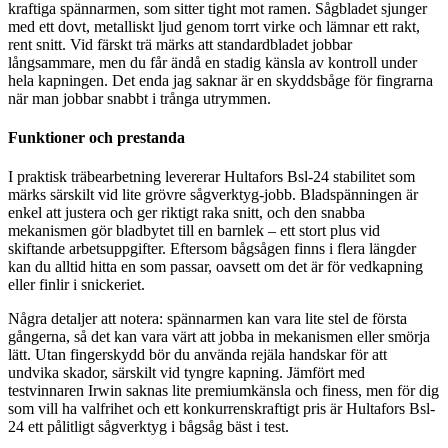
kraftiga spännarmen, som sitter tight mot ramen. Sågbladet sjunger
med ett dovt, metalliskt ljud genom torrt virke och lämnar ett rakt,
rent snitt. Vid färskt trä märks att standardbladet jobbar
långsammare, men du får ändå en stadig känsla av kontroll under
hela kapningen. Det enda jag saknar är en skyddsbåge för fingrarna
när man jobbar snabbt i trånga utrymmen.
Funktioner och prestanda
I praktisk träbearbetning levererar Hultafors Bsl-24 stabilitet som
märks särskilt vid lite grövre sågverktyg-jobb. Bladspänningen är
enkel att justera och ger riktigt raka snitt, och den snabba
mekanismen gör bladbytet till en barnlek – ett stort plus vid
skiftande arbetsuppgifter. Eftersom bågsågen finns i flera längder
kan du alltid hitta en som passar, oavsett om det är för vedkapning
eller finlir i snickeriet.
Några detaljer att notera: spännarmen kan vara lite stel de första
gångerna, så det kan vara värt att jobba in mekanismen eller smörja
lätt. Utan fingerskydd bör du använda rejäla handskar för att
undvika skador, särskilt vid tyngre kapning. Jämfört med
testvinnaren Irwin saknas lite premiumkänsla och finess, men för dig
som vill ha valfrihet och ett konkurrenskraftigt pris är Hultafors Bsl-
24 ett pålitligt sågverktyg i bågsåg bäst i test.