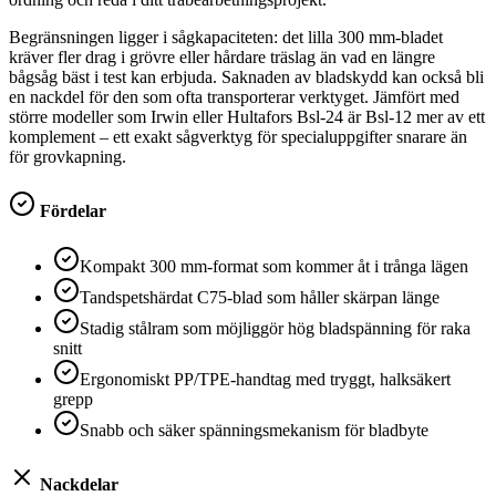
Begränsningen ligger i sågkapaciteten: det lilla 300 mm-bladet
kräver fler drag i grövre eller hårdare träslag än vad en längre
bågsåg bäst i test kan erbjuda. Saknaden av bladskydd kan också bli
en nackdel för den som ofta transporterar verktyget. Jämfört med
större modeller som Irwin eller Hultafors Bsl-24 är Bsl-12 mer av ett
komplement – ett exakt sågverktyg för specialuppgifter snarare än
för grovkapning.
Fördelar
Kompakt 300 mm-format som kommer åt i trånga lägen
Tandspetshärdat C75-blad som håller skärpan länge
Stadig stålram som möjliggör hög bladspänning för raka
snitt
Ergonomiskt PP/TPE-handtag med tryggt, halksäkert
grepp
Snabb och säker spänningsmekanism för bladbyte
Nackdelar