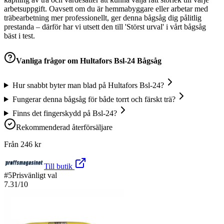
arbetsuppgift. Oavsett om du är hemmabyggare eller arbetar med
träbearbetning mer professionellt, ger denna bågsåg dig pålitlig
prestanda – därför har vi utsett den till 'Störst urval' i vårt bågsåg
bäst i test.
Vanliga frågor om
Hultafors Bsl-24 Bågsåg
Hur snabbt byter man blad på Hultafors Bsl-24?
Fungerar denna bågsåg för både torrt och färskt trä?
Finns det fingerskydd på Bsl-24?
Rekommenderad återförsäljare
Från
246
kr
Till butik
#
5
Prisvänligt val
7.31
/10