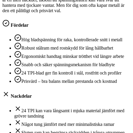
hantera med tjockare vantar. Men för dig som ofta kapar metall är
den ett pålitligt och prisvärt val.
Fördelar
Hög bladspänning för raka, kontrollerade snitt i metall
Robust stålram med rostskydd för lång hållbarhet
Ergonomiskt handtag minskar trötthet vid längre arbete
Snabb och säker spänningsmekanism för bladbyte
24 TPI-blad ger fin kontroll i stål, rostfritt och profiler
Prisvärd – bra balans mellan prestanda och kostnad
Nackdelar
24 TPI kan vara långsamt i mjuka material jämfört med
grövre tandning
Något tung jämfört med mer minimalistiska ramar
Sluten ram kan begränsa räckvidden i trånga utrymmen