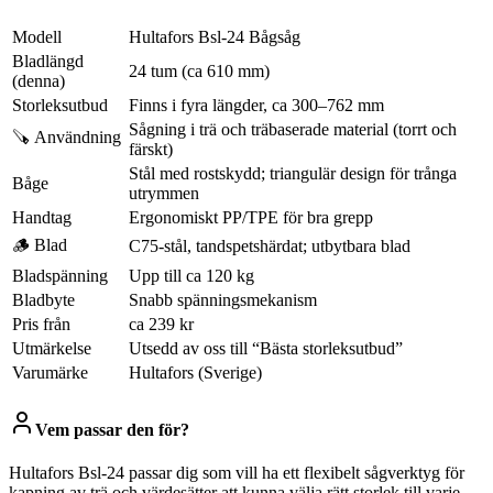
Modell
Hultafors Bsl-24 Bågsåg
Bladlängd
24 tum (ca 610 mm)
(denna)
Storleksutbud
Finns i fyra längder, ca 300–762 mm
Sågning i trä och träbaserade material (torrt och
🪚 Användning
färskt)
Stål med rostskydd; triangulär design för trånga
Båge
utrymmen
Handtag
Ergonomiskt PP/TPE för bra grepp
🪵 Blad
C75-stål, tandspetshärdat; utbytbara blad
Bladspänning
Upp till ca 120 kg
Bladbyte
Snabb spänningsmekanism
Pris från
ca 239 kr
Utmärkelse
Utsedd av oss till “Bästa storleksutbud”
Varumärke
Hultafors (Sverige)
Vem passar den för?
Hultafors Bsl-24 passar dig som vill ha ett flexibelt sågverktyg för
kapning av trä och värdesätter att kunna välja rätt storlek till varje