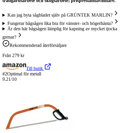
trädgårdsarbete och skogsarbete; prisprestandavinnare.
Kan jag byta sågbladet själv på GRÜNTEK MARLIN?
Fungerar bågsågen lika bra för vänster- och högerhänta?
Är den här bågsågen lämplig för kapning av mycket tjocka
grenar?
Rekommenderad återförsäljare
Från
279
kr
Till butik
#
2
Optimal för metall
9.21
/10