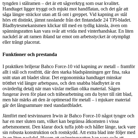
tyngden i stålramen – det är ett sågverktyg som osar kvalitet.
Handtaget ligger tryggt och mjukt mot handflatan, och det går att
såga längre sträckor utan att få ont i greppet. Vid kapning av stål
hörs ett distinkt, jämnt rasslande från det fin­tandade 24 TPI-bladet.
Bladbytesmekanismen klickar till med en tydlig känsla, även om
spänningsratten kan vara svår att vrida med vinterhandskar. En liten
nackdel är att ramen ibland tar emot om arbetsstycket är otympligt
eller trångt placerat.
Funktioner och prestanda
I praktiken briljerar Bahco Force-10 vid kapning av metall – framför
allt i stål och rostfritt, där den starka bladspänningen ger fina, raka
snitt utan att bladet slirar. Det ergonomiska handtaget minskar
trötthet vid längre arbetspass, och den snabba bladbytet är en
ovärderlig detalj när man växlar mellan olika material. Sågen
fungerar även för plast och träbearbetning om du byter till rätt blad,
men här märks att den är optimerad för metall – i mjukare material
går det långsammare med standardbladet.
Jämfört med testvinnaren Irwin är Bahco Force-10 något tyngre och
har en mer sluten ram, vilket kan begränsa åtkomsten i vissa
arbetsmoment. Den klarar dock tuffa jobb och håller länge, tack vare
sin robusta konstruktion och rostskydd. Att extra blad inte följer med
är en liten nackdel, liksom att spänningsratten kan vara svår att