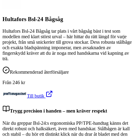
Hultafors Bsl-24 Bågsåg
Hultafors Bsl-24 Bågsåg tar plats i vårt bågsåg bäst i test som
modellen med klart störst urval – här hittar du rätt längd för varje
projekt, från små snickerier till grova stockar. Dess robusta stålbåge
och exakta bladspänning imponerar, men avsaknaden av
fingerskydd kräver att du är noga med handskarna vid kapning av
trä.
Rekommenderad återförsäljare
Från
246
kr
Till butik
Trygg precision i handen – men kräver respekt
När du greppar Bsl-24:s ergonomiska PP/TPE-handtag känns det
direkt robust och halksäkert, även med handskar. Stålbågen är kall
och stabil – du hör ett distinkt klick när du drar åt bladet med den