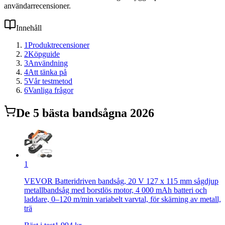
användarrecensioner.
Innehåll
1
Produktrecensioner
2
Köpguide
3
Användning
4
Att tänka på
5
Vår testmetod
6
Vanliga frågor
De
5
bästa
bandsåg
na 2026
1
VEVOR Batteridriven bandsåg, 20 V 127 x 115 mm sågdjup
metallbandsåg med borstlös motor, 4 000 mAh batteri och
laddare, 0–120 m/min variabelt varvtal, för skärning av metall,
trä