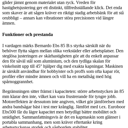
glider jämnt genom materialet utan ryck. Vreden för
hastighetsjustering ger ett distinkt, tillfredsställande klick. Det enda
som skaver är att sågen kräver en riktigt stadig arbetsbänk för att stå
orubbligt – annars kan vibrationer störa precisionen vid längre
ämnen.
Funktioner och prestanda
I vardagen märks Bernardo Ebs 85 B:s styrka särskilt när du
behöver flytta sågen mellan olika verkstäder eller arbetsplatser. Den
steglösa justeringen av skärhastigheten gör att du enkelt anpassar
den för såväl stål som aluminium, och den tydliga skalan för
vinkelsnitt upp till 45° hjälper dig med exakta kapningar. Maskinen
är särskilt användbar för hobbyister och proffs som ofta kapar rör,
profiler eller mindre ämnen och vill ha en metallsåg med hög
spårnoggrannhet.
Begränsningen sitter främst i kapaciteten: större arbetsstycken än 85
mm klarar den inte, vilket kan vara frustrerande för tyngre jobb.
Motoreffekten är dessutom inte angiven, vilket gör jämförelsen med
andra bandsågar bäst i test mer krånglig. Jämfört med t.ex. Euroboor
Ebs500 får du lägre kapacitet men betydligt bättre mobilitet och
smidighet. Sammanfattningsvis är det en kapmaskin som glänser i
portabla sammanhang, men som kräver eftertanke kring
arbetsstyckenas storlek och sågbordets stabilitet.