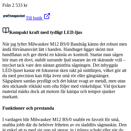
Från
2 533
kr
Till butik
Kompakt kraft med tydligt LED-ljus
När jag lyfter Milwaukee M12 BS/0 Bandsåg känns det robust men
ändå förvånansvärt lätt i handen. Handtaget ligger skönt mot
handflatan och ger direkt en känsla av kontroll. Startar man sågen
hör man ett dovt, stabilt surrande ljud snarare än ett skärande vrål –
mycket tack vare den nästan gnistfria sågningen. Det inbyggda
LED-ljuset kastar ett fokuserat sken rakt på snittlinjen, vilket gör att
du med precision kan följa även små rör eller gängstänger.
Sågspånen samlas prydligt och det luktar svagt av metall, men utan
den stickande röklukt som ofta följer med vinkelslipar. Vid tjockare
material märks dock att motorn får kämpa och tempot sjunker
markant.
Funktioner och prestanda
I vardagen blir Milwaukee M12 BS/0 snabbt en favorit för små,
snabba jobb där du behöver friheten av en sladdlös sågmaskin. Den
är enkel att ta med sig upp på stegar, in i trånga schakt eller när du