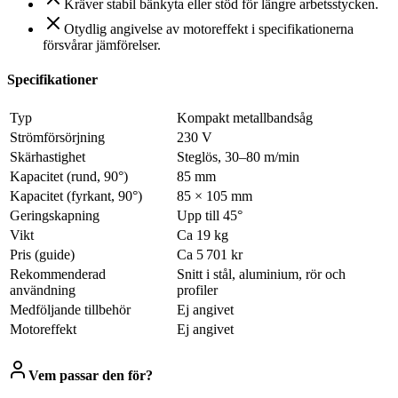
Kräver stabil bänkyta eller stöd för längre arbetsstycken.
Otydlig angivelse av motoreffekt i specifikationerna
försvårar jämförelser.
Specifikationer
Typ
Kompakt metallbandsåg
Strömförsörjning
230 V
Skärhastighet
Steglös, 30–80 m/min
Kapacitet (rund, 90°)
85 mm
Kapacitet (fyrkant, 90°)
85 × 105 mm
Geringskapning
Upp till 45°
Vikt
Ca 19 kg
Pris (guide)
Ca 5 701 kr
Rekommenderad
Snitt i stål, aluminium, rör och
användning
profiler
Medföljande tillbehör
Ej angivet
Motoreffekt
Ej angivet
Vem passar den för?