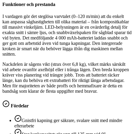
Funktioner och prestanda
I vardagen gör det steglösa varvtalet (0–120 m/min) att du enkelt
kan anpassa såghastigheten till olika material – från kompositkablar
till massivt vinkeljärn. LED-belysningen är en ovärderlig detalj för
exakta snitt i sämre ljus, och snabbväxelspaken för sågblad sparar tid
vid byten. Det medföljande 4 000 mAh-batteriet laddas snabbt och
ger gott om arbetstid även vid tunga kapningar. Den integrerade
kroken är smart när du behöver lägga ifrån dig maskinen mellan
snitten.
Nackdelen är sågens vikt (strax över 6,8 kg), vilket märks särskilt
vid arbete ovanför axelhöjd eller i trånga lägen. Den breda kroppen
kräver viss planering vid trängre jobb. Trots att batteriet räcker
länge, kan du behöva ett extrabatteri för riktigt långa arbetsdagar.
Men för majoriteten av både proffs och hemmafixare är detta en
bandsåg som klarar de flesta uppgifter med bravur.
Fördelar
Gnistfri kapning ger säkrare, svalare snitt med mindre
efterarbete