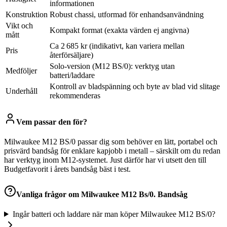
informationen
Konstruktion
Robust chassi, utformad för enhandsanvändning
Vikt och
Kompakt format (exakta värden ej angivna)
mått
Ca 2 685 kr (indikativt, kan variera mellan
Pris
återförsäljare)
Solo-version (M12 BS/0): verktyg utan
Medföljer
batteri/laddare
Kontroll av bladspänning och byte av blad vid slitage
Underhåll
rekommenderas
Vem passar den för?
Milwaukee M12 BS/0 passar dig som behöver en lätt, portabel och
prisvärd bandsåg för enklare kapjobb i metall – särskilt om du redan
har verktyg inom M12-systemet. Just därför har vi utsett den till
Budgetfavorit i årets bandsåg bäst i test.
Vanliga frågor om
Milwaukee M12 Bs/0. Bandsåg
Ingår batteri och laddare när man köper Milwaukee M12 BS/0?