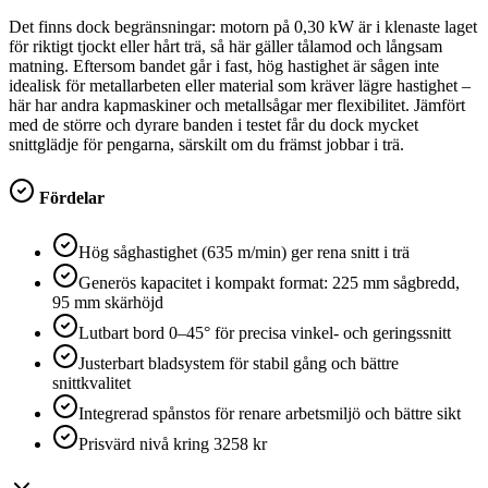
Det finns dock begränsningar: motorn på 0,30 kW är i klenaste laget
för riktigt tjockt eller hårt trä, så här gäller tålamod och långsam
matning. Eftersom bandet går i fast, hög hastighet är sågen inte
idealisk för metallarbeten eller material som kräver lägre hastighet –
här har andra kapmaskiner och metallsågar mer flexibilitet. Jämfört
med de större och dyrare banden i testet får du dock mycket
snittglädje för pengarna, särskilt om du främst jobbar i trä.
Fördelar
Hög såghastighet (635 m/min) ger rena snitt i trä
Generös kapacitet i kompakt format: 225 mm sågbredd,
95 mm skärhöjd
Lutbart bord 0–45° för precisa vinkel- och geringssnitt
Justerbart bladsystem för stabil gång och bättre
snittkvalitet
Integrerad spånstos för renare arbetsmiljö och bättre sikt
Prisvärd nivå kring 3258 kr