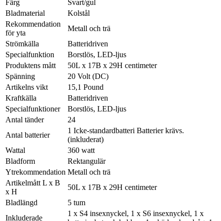
Färg
Svart/gul
Bladmaterial
Kolstål
Rekommendation
Metall och trä
för yta
Strömkälla
Batteridriven
Specialfunktion
Borstlös, LED-ljus
Produktens mått
50L x 17B x 29H centimeter
Spänning
20 Volt (DC)
Artikelns vikt
15,1 Pound
Kraftkälla
Batteridriven
Specialfunktioner
Borstlös, LED-ljus
Antal tänder
24
1 Icke-standardbatteri Batterier krävs.
Antal batterier
(inkluderat)
Wattal
360 watt
Bladform
Rektangulär
Ytrekommendation
Metall och trä
Artikelmått L x B
50L x 17B x 29H centimeter
x H
Bladlängd
5 tum
1 x S4 insexnyckel, 1 x S6 insexnyckel, 1 x
Inkluderade