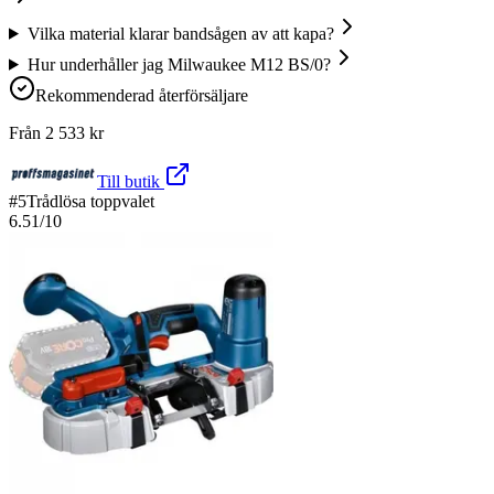
Vilka material klarar bandsågen av att kapa?
Hur underhåller jag Milwaukee M12 BS/0?
Rekommenderad återförsäljare
Från
2 533
kr
Till butik
#
5
Trådlösa toppvalet
6.51
/10