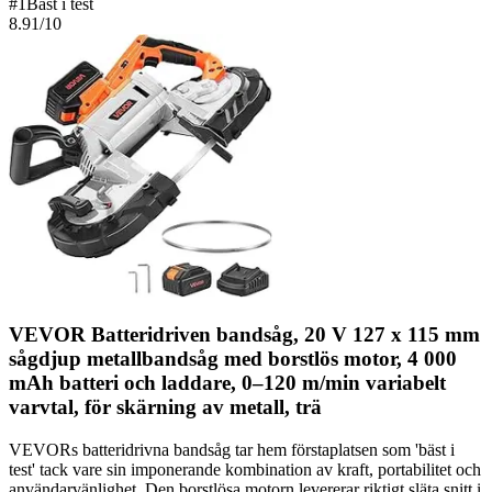
#
1
Bäst i test
8.91
/10
VEVOR Batteridriven bandsåg, 20 V 127 x 115 mm
sågdjup metallbandsåg med borstlös motor, 4 000
mAh batteri och laddare, 0–120 m/min variabelt
varvtal, för skärning av metall, trä
VEVORs batteridrivna bandsåg tar hem förstaplatsen som 'bäst i
test' tack vare sin imponerande kombination av kraft, portabilitet och
användarvänlighet. Den borstlösa motorn levererar riktigt släta snitt i