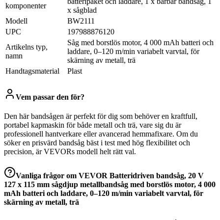
batteripaket och laddare, 1 x bärbar bandsåg, 1
komponenter
x sågblad
Modell
BW2111
UPC
197988876120
Såg med borstlös motor, 4 000 mAh batteri och
Artikelns typ,
laddare, 0–120 m/min variabelt varvtal, för
namn
skärning av metall, trä
Handtagsmaterial
Plast
Vem passar den för?
Den här bandsågen är perfekt för dig som behöver en kraftfull,
portabel kapmaskin för både metall och trä, vare sig du är
professionell hantverkare eller avancerad hemmafixare. Om du
söker en prisvärd bandsåg bäst i test med hög flexibilitet och
precision, är VEVORs modell helt rätt val.
Vanliga frågor om
VEVOR Batteridriven bandsåg, 20 V
127 x 115 mm sågdjup metallbandsåg med borstlös motor, 4 000
mAh batteri och laddare, 0–120 m/min variabelt varvtal, för
skärning av metall, trä