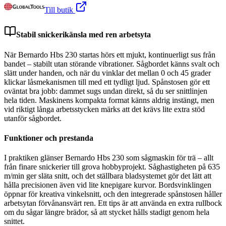
Till butik
Stabil snickerikänsla med ren arbetsyta
När Bernardo Hbs 230 startas hörs ett mjukt, kontinuerligt sus från
bandet – stabilt utan störande vibrationer. Sågbordet känns svalt och
slätt under handen, och när du vinklar det mellan 0 och 45 grader
klickar låsmekanismen till med ett tydligt ljud. Spånstosen gör ett
oväntat bra jobb: dammet sugs undan direkt, så du ser snittlinjen
hela tiden. Maskinens kompakta format känns aldrig instängt, men
vid riktigt långa arbetsstycken märks att det krävs lite extra stöd
utanför sågbordet.
Funktioner och prestanda
I praktiken glänser Bernardo Hbs 230 som sågmaskin för trä – allt
från finare snickerier till grova hobbyprojekt. Såghastigheten på 635
m/min ger släta snitt, och det ställbara bladsystemet gör det lätt att
hålla precisionen även vid lite knepigare kurvor. Bordsvinklingen
öppnar för kreativa vinkelsnitt, och den integrerade spånstosen håller
arbetsytan förvånansvärt ren. Ett tips är att använda en extra rullbock
om du sågar längre brädor, så att stycket hålls stadigt genom hela
snittet.