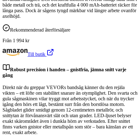
både metall och trä, och det kraftfulla 4 000 mAh-batteriet räcker för
långa pass. Dock är sågens tyngd märkbar vid längre arbete ovanför
axelhöjd.
Rekommenderad återförsäljare
Från
1 994
kr
Till butik
Robust precision i handen – gnistfria, jämna snitt varje
gång
Direkt när du greppar VEVORs bandsåg känner du den rejäla
vikten – ett löfte om stabilitet snarare än otymplighet. Den svarta och
gula sågmaskinen vilar tryggt mot arbetsstycket, och när du trycker
igång den hörs ett lågt, bestämt surr från den borstlösa motorn.
Sågbladet glider smidigt genom 12-centimeters metallrör, och
snittytan är förvånansvärt slät och utan grader. LED-ljuset belyser
exakt skärområdet även i dunkla hörn av verkstaden. Efter snittet
finns varken gnistor eller metallspån som stör – bara känslan av ett
rent, exakt arbete.