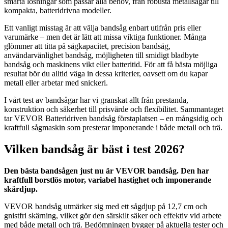
smarta lösningar som passar alla behov, från robusta metallsågar till
kompakta, batteridrivna modeller.
Ett vanligt misstag är att välja bandsåg enbart utifrån pris eller
varumärke – men det är lätt att missa viktiga funktioner. Många
glömmer att titta på sågkapacitet, precision bandsåg,
användarvänlighet bandsåg, möjligheten till smidigt bladbyte
bandsåg och maskinens vikt eller batteritid. För att få bästa möjliga
resultat bör du alltid väga in dessa kriterier, oavsett om du kapar
metall eller arbetar med snickeri.
I vårt test av bandsågar har vi granskat allt från prestanda,
konstruktion och säkerhet till prisvärde och flexibilitet. Sammantaget
tar VEVOR Batteridriven bandsåg förstaplatsen – en mångsidig och
kraftfull sågmaskin som presterar imponerande i både metall och trä.
Vilken bandsåg är bäst i test 2026?
Den bästa bandsågen just nu är VEVOR bandsåg. Den har
kraftfull borstlös motor, variabel hastighet och imponerande
skärdjup.
VEVOR bandsåg utmärker sig med ett sågdjup på 12,7 cm och
gnistfri skärning, vilket gör den särskilt säker och effektiv vid arbete
med både metall och trä. Bedömningen bygger på aktuella tester och