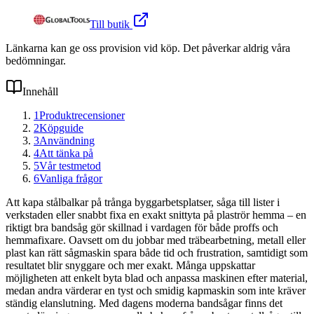
Till butik
Länkarna kan ge oss provision vid köp. Det påverkar aldrig våra
bedömningar.
Innehåll
1
Produktrecensioner
2
Köpguide
3
Användning
4
Att tänka på
5
Vår testmetod
6
Vanliga frågor
Att kapa stålbalkar på trånga byggarbetsplatser, såga till lister i
verkstaden eller snabbt fixa en exakt snittyta på plaströr hemma – en
riktigt bra bandsåg gör skillnad i vardagen för både proffs och
hemmafixare. Oavsett om du jobbar med träbearbetning, metall eller
plast kan rätt sågmaskin spara både tid och frustration, samtidigt som
resultatet blir snyggare och mer exakt. Många uppskattar
möjligheten att enkelt byta blad och anpassa maskinen efter material,
medan andra värderar en tyst och smidig kapmaskin som inte kräver
ständig elanslutning. Med dagens moderna bandsågar finns det