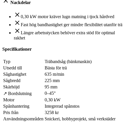
Nackdelar
0,30 kW motor kräver lugn matning i tjock hårdved
Fast hög bandhastighet ger mindre flexibilitet utanför trä
Längre arbetsstycken behöver extra stöd för optimal
rakhet
Specifikationer
Typ
Träbandsåg (bänkmaskin)
Utsedd till
Bästa för trä
Såghastighet
635 m/min
Sågbredd
225 mm
Skärhöjd
95 mm
0–45°
↗ Bordslutning
Motor
0,30 kW
Spånhantering
Integrerad spånstos
Pris från
3258 kr
Användningsområden
Snickeri, hobbyprojekt, små verkstäder