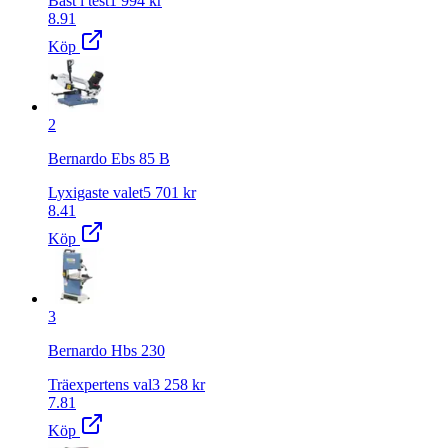
Bäst i test
1 994
kr
8.91
Köp
2
Bernardo Ebs 85 B
Lyxigaste valet
5 701
kr
8.41
Köp
3
Bernardo Hbs 230
Träexpertens val
3 258
kr
7.81
Köp