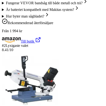
Fungerar VEVOR bandsåg till både metall och trä?
Är batteriet kompatibelt med Makitas system?
Hur byter man sågbladet?
Rekommenderad återförsäljare
Från
1 994
kr
Till butik
#
2
Lyxigaste valet
8.41
/10