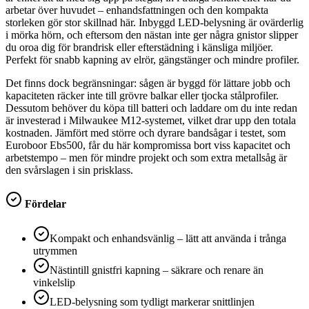
arbetar över huvudet – enhandsfattningen och den kompakta
storleken gör stor skillnad här. Inbyggd LED-belysning är ovärderlig
i mörka hörn, och eftersom den nästan inte ger några gnistor slipper
du oroa dig för brandrisk eller efterstädning i känsliga miljöer.
Perfekt för snabb kapning av elrör, gängstänger och mindre profiler.
Det finns dock begränsningar: sågen är byggd för lättare jobb och
kapaciteten räcker inte till grövre balkar eller tjocka stålprofiler.
Dessutom behöver du köpa till batteri och laddare om du inte redan
är investerad i Milwaukee M12-systemet, vilket drar upp den totala
kostnaden. Jämfört med större och dyrare bandsågar i testet, som
Euroboor Ebs500, får du här kompromissa bort viss kapacitet och
arbetstempo – men för mindre projekt och som extra metallsåg är
den svårslagen i sin prisklass.
Fördelar
Kompakt och enhandsvänlig – lätt att använda i trånga
utrymmen
Nästintill gnistfri kapning – säkrare och renare än
vinkelslip
LED-belysning som tydligt markerar snittlinjen