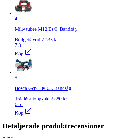
4
Milwaukee M12 Bs/0. Bandsåg
Budgetfavorit
2 533
kr
7.31
Köp
5
Bosch Gcb 18v-63. Bandsåg
Trådlösa toppvalet
2 880
kr
6.51
Köp
Detaljerade produktrecensioner