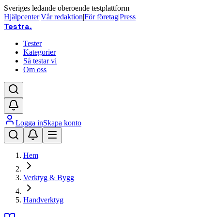
Sveriges ledande oberoende testplattform
Hjälpcenter
|
Vår redaktion
|
För företag
|
Press
Testra
.
Tester
Kategorier
Så testar vi
Om oss
Logga in
Skapa konto
Hem
Verktyg & Bygg
Handverktyg