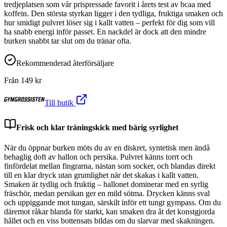
tredjeplatsen som vår prispressade favorit i årets test av bcaa med
koffein. Den största styrkan ligger i den tydliga, fruktiga smaken och
hur smidigt pulvret löser sig i kallt vatten – perfekt för dig som vill
ha snabb energi inför passet. En nackdel är dock att den mindre
burken snabbt tar slut om du tränar ofta.
Rekommenderad återförsäljare
Från
149
kr
Till butik
Frisk och klar träningskick med bärig syrlighet
När du öppnar burken möts du av en diskret, syntetisk men ändå
behaglig doft av hallon och persika. Pulvret känns torrt och
finfördelat mellan fingrarna, nästan som socker, och blandas direkt
till en klar dryck utan grumlighet när det skakas i kallt vatten.
Smaken är tydlig och fruktig – hallonet dominerar med en syrlig
fräschör, medan persikan ger en mild sötma. Drycken känns sval
och uppiggande mot tungan, särskilt inför ett tungt gympass. Om du
däremot råkar blanda för starkt, kan smaken dra åt det konstgjorda
hållet och en viss bottensats bildas om du slarvar med skakningen.