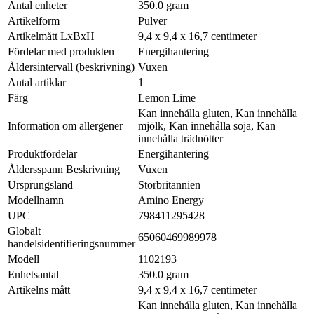
Antal enheter
350.0 gram
Artikelform
Pulver
Artikelmått LxBxH
9,4 x 9,4 x 16,7 centimeter
Fördelar med produkten
Energihantering
Åldersintervall (beskrivning)
Vuxen
Antal artiklar
1
Färg
Lemon Lime
Kan innehålla gluten, Kan innehålla
Information om allergener
mjölk, Kan innehålla soja, Kan
innehålla trädnötter
Produktfördelar
Energihantering
Åldersspann Beskrivning
Vuxen
Ursprungsland
Storbritannien
Modellnamn
Amino Energy
UPC
798411295428
Globalt
65060469989978
handelsidentifieringsnummer
Modell
1102193
Enhetsantal
350.0 gram
Artikelns mått
9,4 x 9,4 x 16,7 centimeter
Kan innehålla gluten, Kan innehålla