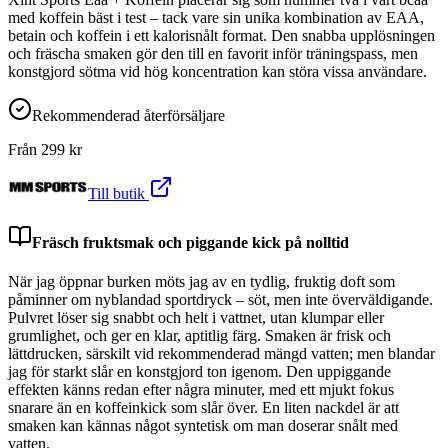
med koffein bäst i test – tack vare sin unika kombination av EAA,
betain och koffein i ett kalorisnålt format. Den snabba upplösningen
och fräscha smaken gör den till en favorit inför träningspass, men
konstgjord sötma vid hög koncentration kan störa vissa användare.
Rekommenderad återförsäljare
Från
299
kr
Till butik
Fräsch fruktsmak och piggande kick på nolltid
När jag öppnar burken möts jag av en tydlig, fruktig doft som
påminner om nyblandad sportdryck – söt, men inte överväldigande.
Pulvret löser sig snabbt och helt i vattnet, utan klumpar eller
grumlighet, och ger en klar, aptitlig färg. Smaken är frisk och
lättdrucken, särskilt vid rekommenderad mängd vatten; men blandar
jag för starkt slår en konstgjord ton igenom. Den uppiggande
effekten känns redan efter några minuter, med ett mjukt fokus
snarare än en koffeinkick som slår över. En liten nackdel är att
smaken kan kännas något syntetisk om man doserar snålt med
vatten.