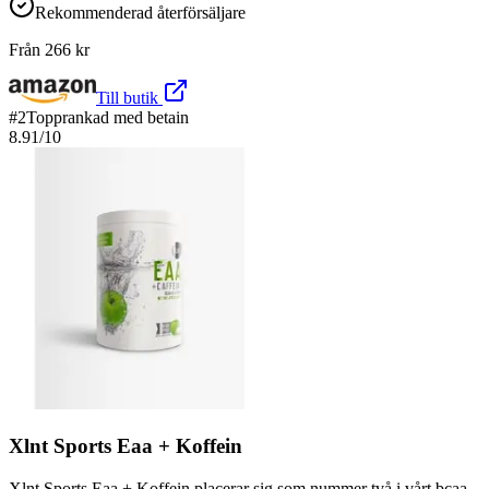
Rekommenderad återförsäljare
Från
266
kr
Till butik
#
2
Topprankad med betain
8.91
/10
Xlnt Sports Eaa + Koffein
Xlnt Sports Eaa + Koffein placerar sig som nummer två i vårt bcaa