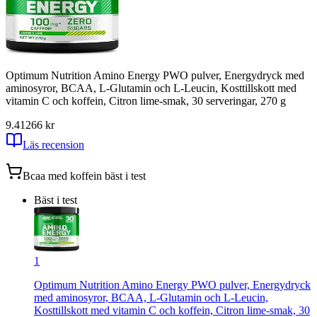
Optimum Nutrition Amino Energy PWO pulver, Energydryck med
aminosyror, BCAA, L-Glutamin och L-Leucin, Kosttillskott med
vitamin C och koffein, Citron lime-smak, 30 serveringar, 270 g
9.41
266
kr
Läs recension
Bcaa med koffein
bäst i test
Bäst i test
1
Optimum Nutrition Amino Energy PWO pulver, Energydryck
med aminosyror, BCAA, L-Glutamin och L-Leucin,
Kosttillskott med vitamin C och koffein, Citron lime-smak, 30