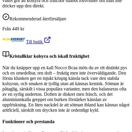
vilket gör att kolsyra och fräschör snabbt försvinner om man inte
dricker upp den direkt.
Rekommenderad återförsäljare
Från
449
kr
Till butik
Kristallklar kolsyra och iskall fruktighet
När du knäpper upp en kall Nocco Bcaa möts du av ett distinkt pys
och en omedelbar, ren doft – fruktig men inte överväldigande. Den
första klunken ger en mjukt krispig känsla tack vare den stabila
kolsyran, och smaken är tydlig utan att kännas kemisk. Sötman är
påtaglig, särskilt i vissa populära varianter, men den balanseras ofta
av en syrlig underton. Doften är diskret men fräsch, och det
aluminiumkalla greppet om burken förstärker känslan av
uppfriskning. En liten nackdel är att sötman ibland kan kännas något
artificiell, särskilt om drycken inte är ordentligt kyld.
Funktioner och prestanda