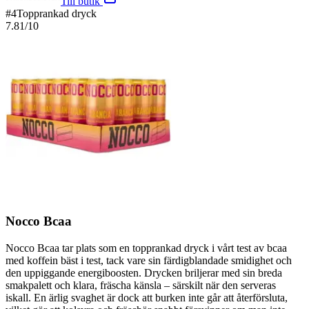
Till butik
#
4
Topprankad dryck
7.81
/10
Nocco Bcaa
Nocco Bcaa tar plats som en topprankad dryck i vårt test av bcaa
med koffein bäst i test, tack vare sin färdigblandade smidighet och
den uppiggande energiboosten. Drycken briljerar med sin breda
smakpalett och klara, fräscha känsla – särskilt när den serveras
iskall. En ärlig svaghet är dock att burken inte går att återförsluta,