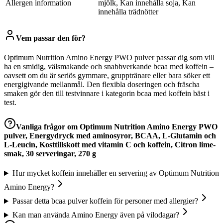
Allergen information
mjölk, Kan innehålla soja, Kan
innehålla trädnötter
Vem passar den för?
Optimum Nutrition Amino Energy PWO pulver passar dig som vill
ha en smidig, välsmakande och snabbverkande bcaa med koffein –
oavsett om du är seriös gymmare, grupptränare eller bara söker ett
energigivande mellanmål. Den flexibla doseringen och fräscha
smaken gör den till testvinnare i kategorin bcaa med koffein bäst i
test.
Vanliga frågor om
Optimum Nutrition Amino Energy PWO
pulver, Energydryck med aminosyror, BCAA, L-Glutamin och
L-Leucin, Kosttillskott med vitamin C och koffein, Citron lime-
smak, 30 serveringar, 270 g
Hur mycket koffein innehåller en servering av Optimum Nutrition
Amino Energy?
Passar detta bcaa pulver koffein för personer med allergier?
Kan man använda Amino Energy även på vilodagar?