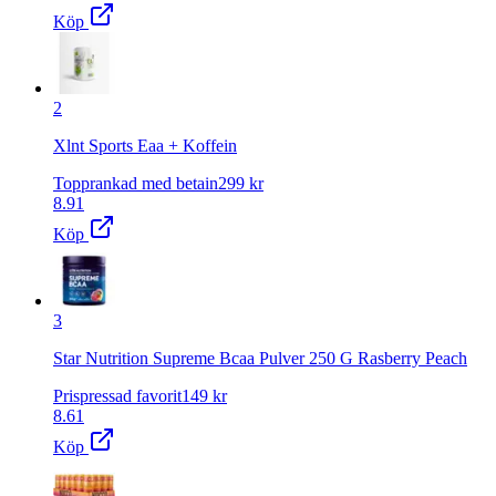
Köp
2
Xlnt Sports Eaa + Koffein
Topprankad med betain
299
kr
8.91
Köp
3
Star Nutrition Supreme Bcaa Pulver 250 G Rasberry Peach
Prispressad favorit
149
kr
8.61
Köp