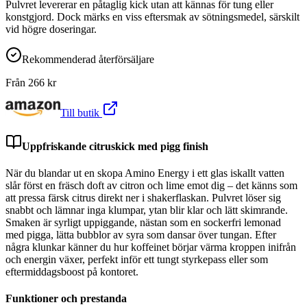
Pulvret levererar en påtaglig kick utan att kännas för tung eller
konstgjord. Dock märks en viss eftersmak av sötningsmedel, särskilt
vid högre doseringar.
Rekommenderad återförsäljare
Från
266
kr
Till butik
Uppfriskande citruskick med pigg finish
När du blandar ut en skopa Amino Energy i ett glas iskallt vatten
slår först en fräsch doft av citron och lime emot dig – det känns som
att pressa färsk citrus direkt ner i shakerflaskan. Pulvret löser sig
snabbt och lämnar inga klumpar, ytan blir klar och lätt skimrande.
Smaken är syrligt uppiggande, nästan som en sockerfri lemonad
med pigga, lätta bubblor av syra som dansar över tungan. Efter
några klunkar känner du hur koffeinet börjar värma kroppen inifrån
och energin växer, perfekt inför ett tungt styrkepass eller som
eftermiddagsboost på kontoret.
Funktioner och prestanda