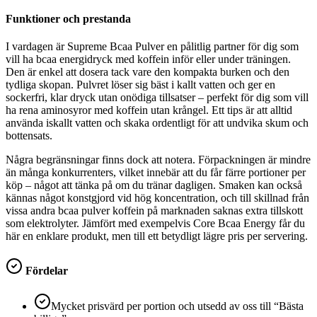
Funktioner och prestanda
I vardagen är Supreme Bcaa Pulver en pålitlig partner för dig som
vill ha bcaa energidryck med koffein inför eller under träningen.
Den är enkel att dosera tack vare den kompakta burken och den
tydliga skopan. Pulvret löser sig bäst i kallt vatten och ger en
sockerfri, klar dryck utan onödiga tillsatser – perfekt för dig som vill
ha rena aminosyror med koffein utan krångel. Ett tips är att alltid
använda iskallt vatten och skaka ordentligt för att undvika skum och
bottensats.
Några begränsningar finns dock att notera. Förpackningen är mindre
än många konkurrenters, vilket innebär att du får färre portioner per
köp – något att tänka på om du tränar dagligen. Smaken kan också
kännas något konstgjord vid hög koncentration, och till skillnad från
vissa andra bcaa pulver koffein på marknaden saknas extra tillskott
som elektrolyter. Jämfört med exempelvis Core Bcaa Energy får du
här en enklare produkt, men till ett betydligt lägre pris per servering.
Fördelar
Mycket prisvärd per portion och utsedd av oss till “Bästa