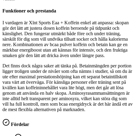
Funktioner och prestanda
I vardagen är Xlnt Sports Eaa + Koffein enkel att anpassa: skopan
gör det lätt att justera dosen koffein beroende på tidpunkt och
känslighet. Den fungerar utmärkt både före och under träning,
särskilt för dig som vill undvika tillsatt socker och hålla kalorierna
nere. Kombinationen av bcaa pulver koffein och betain kan ge en
märkbar energiboost utan att kännas för intensiv, och den fruktiga
smaken gör den lätt att dricka även under längre pass.
Det finns dock några saker att tänka på. Betainmängden per portion
ligger troligen under de nivåer som ofta nämns i studier, så om du är
ute efter maximal prestationshöjning kan ett separat betaintillskott
vara värt att överväga. För känsliga personer eller träning sent på
kvällen kan koffeininnehållet vara lite högt, men det går att lösa
genom att använda en halv skopa. Aminosyrasammansättningen är
inte alltid helt transparent per aminosyra, vilket kan störa dig som
vill ha full kontroll, men som bcaa energidryck är det här ändå ett av
de mest flexibla alternativen på marknaden.
Fördelar