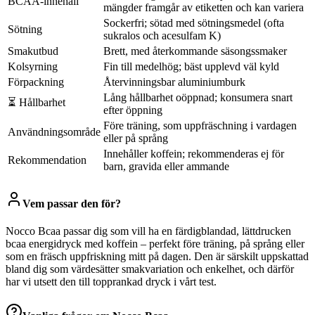
BCAA-innehåll
mängder framgår av etiketten och kan variera
Sockerfri; sötad med sötningsmedel (ofta
Sötning
sukralos och acesulfam K)
Smakutbud
Brett, med återkommande säsongssmaker
Kolsyrning
Fin till medelhög; bäst upplevd väl kyld
Förpackning
Återvinningsbar aluminiumburk
Lång hållbarhet oöppnad; konsumera snart
⏳ Hållbarhet
efter öppning
Före träning, som uppfräschning i vardagen
Användningsområde
eller på språng
Innehåller koffein; rekommenderas ej för
Rekommendation
barn, gravida eller ammande
Vem passar den för?
Nocco Bcaa passar dig som vill ha en färdigblandad, lättdrucken
bcaa energidryck med koffein – perfekt före träning, på språng eller
som en fräsch uppfriskning mitt på dagen. Den är särskilt uppskattad
bland dig som värdesätter smakvariation och enkelhet, och därför
har vi utsett den till topprankad dryck i vårt test.