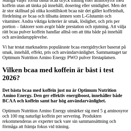
Många väljer första bästa bcaa dryck träning eller aminosyror med
koffein utan att tänka på innehåll, dosering eller smidighet. Men det
är stor skillnad på olika kosttillskott bcaa när det gäller koffeinhalt,
fördelning av bcaa och tillsatta ämnen som L-Glutamin och
vitaminer. Andra viktiga kriterier är smak, löslighet, och pris per
portion – faktorer som avgör både prestation och njutning. Att välja
rätt bcaa pulver koffein handlar alltså om att titta både på innehåll
och användarupplevelse.
Vi har testat marknadens populäraste bcaa energidrycker baserat på
smak, innehåll, effekt, pris och användarvänlighet. Sammantaget tar
Optimum Nutrition Amino Energy PWO pulver förstaplatsen.
Vilken bcaa med koffein är bäst i test
2026?
Det bästa bcaa med koffein just nu är Optimum Nutrition
Amino Energy. Den ger effektiv energiboost, innehåller både
BCAA och koffein samt har hög användarvänlighet.
Optimum Nutrition Amino Energy utmärker sig med 5 g aminosyror
och 100 mg naturligt koffein per servering. Produkten
rekommenderas av experter tack vare sin sammansättning och
förmåga att främja fokus vid träning.