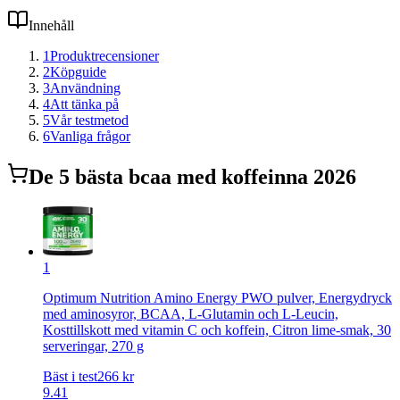
Innehåll
1
Produktrecensioner
2
Köpguide
3
Användning
4
Att tänka på
5
Vår testmetod
6
Vanliga frågor
De
5
bästa
bcaa med koffein
na 2026
1
Optimum Nutrition Amino Energy PWO pulver, Energydryck
med aminosyror, BCAA, L-Glutamin och L-Leucin,
Kosttillskott med vitamin C och koffein, Citron lime-smak, 30
serveringar, 270 g
Bäst i test
266
kr
9.41