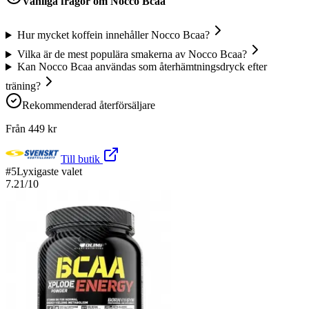
Vanliga frågor om
Nocco Bcaa
Hur mycket koffein innehåller Nocco Bcaa?
Vilka är de mest populära smakerna av Nocco Bcaa?
Kan Nocco Bcaa användas som återhämtningsdryck efter
träning?
Rekommenderad återförsäljare
Från
449
kr
Till butik
#
5
Lyxigaste valet
7.21
/10