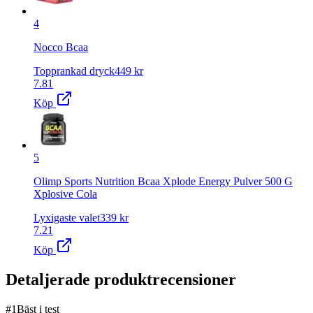
4
Nocco Bcaa
Topprankad dryck
449
kr
7.81
Köp
5
Olimp Sports Nutrition Bcaa Xplode Energy Pulver 500 G
Xplosive Cola
Lyxigaste valet
339
kr
7.21
Köp
Detaljerade produktrecensioner
#
1
Bäst i test