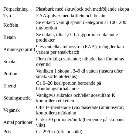
Förpackning
Plastburk med skruvlock och medföljande skopa
Typ
EAA-pulver med koffein och betain
Se etikett; vanligt spann i kategorin är 100–200
Koffein
mg/portion
Se etikett; ofta 1,0–1,5 g/portion i liknande
Betain
produkter
9 essentiella aminosyror (EAA); mängder kan
Aminosyraprofil
variera per smak/batch
Flera fruktiga varianter; utbudet kan förändras
Smaker
över tid
Vanligen 1 skopa i 3–5 dl vatten (justera efter
Portion
smak/koffeintolerans)
Ca 0–20 kcal/portion beroende på
Energi
blandningsförhållande
Vanligtvis sukralos och/eller acesulfam-K –
Sötningsmedel
kontrollera etiketten
Ofta fermenterade (växtbaserade) aminosyror;
Vegansk
kontrollera märkning
Cirka 30 portioner/burk (beroende på skopans
Antal portioner
vikt)
Pris
Ca 299 kr (rek. prisbild)