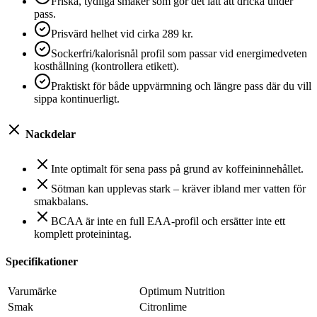
Friska, tydliga smaker som gör det lätt att dricka under
pass.
Prisvärd helhet vid cirka 289 kr.
Sockerfri/kalorisnål profil som passar vid energimedveten
kosthållning (kontrollera etikett).
Praktiskt för både uppvärmning och längre pass där du vill
sippa kontinuerligt.
Nackdelar
Inte optimalt för sena pass på grund av koffeininnehållet.
Sötman kan upplevas stark – kräver ibland mer vatten för
smakbalans.
BCAA är inte en full EAA-profil och ersätter inte ett
komplett proteinintag.
Specifikationer
Varumärke
Optimum Nutrition
Smak
Citronlime