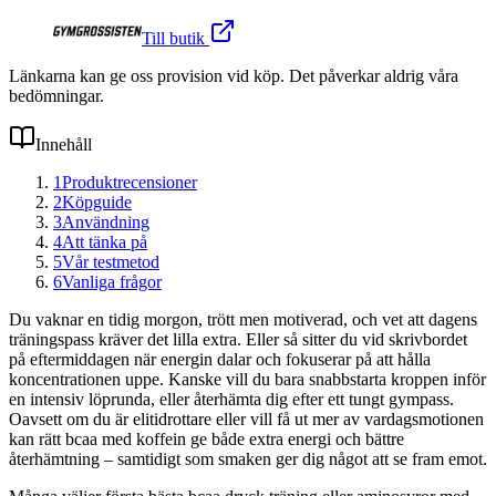
Till butik
Länkarna kan ge oss provision vid köp. Det påverkar aldrig våra
bedömningar.
Innehåll
1
Produktrecensioner
2
Köpguide
3
Användning
4
Att tänka på
5
Vår testmetod
6
Vanliga frågor
Du vaknar en tidig morgon, trött men motiverad, och vet att dagens
träningspass kräver det lilla extra. Eller så sitter du vid skrivbordet
på eftermiddagen när energin dalar och fokuserar på att hålla
koncentrationen uppe. Kanske vill du bara snabbstarta kroppen inför
en intensiv löprunda, eller återhämta dig efter ett tungt gympass.
Oavsett om du är elitidrottare eller vill få ut mer av vardagsmotionen
kan rätt bcaa med koffein ge både extra energi och bättre
återhämtning – samtidigt som smaken ger dig något att se fram emot.