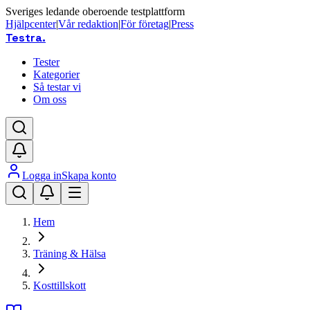
Sveriges ledande oberoende testplattform
Hjälpcenter
|
Vår redaktion
|
För företag
|
Press
Testra
.
Tester
Kategorier
Så testar vi
Om oss
Logga in
Skapa konto
Hem
Träning & Hälsa
Kosttillskott