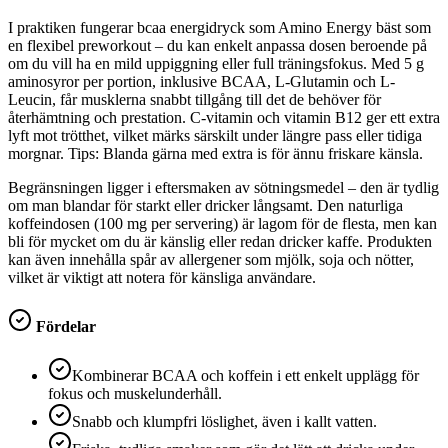
I praktiken fungerar bcaa energidryck som Amino Energy bäst som
en flexibel preworkout – du kan enkelt anpassa dosen beroende på
om du vill ha en mild uppiggning eller full träningsfokus. Med 5 g
aminosyror per portion, inklusive BCAA, L-Glutamin och L-
Leucin, får musklerna snabbt tillgång till det de behöver för
återhämtning och prestation. C-vitamin och vitamin B12 ger ett extra
lyft mot trötthet, vilket märks särskilt under längre pass eller tidiga
morgnar. Tips: Blanda gärna med extra is för ännu friskare känsla.
Begränsningen ligger i eftersmaken av sötningsmedel – den är tydlig
om man blandar för starkt eller dricker långsamt. Den naturliga
koffeindosen (100 mg per servering) är lagom för de flesta, men kan
bli för mycket om du är känslig eller redan dricker kaffe. Produkten
kan även innehålla spår av allergener som mjölk, soja och nötter,
vilket är viktigt att notera för känsliga användare.
Fördelar
Kombinerar BCAA och koffein i ett enkelt upplägg för
fokus och muskelunderhåll.
Snabb och klumpfri löslighet, även i kallt vatten.