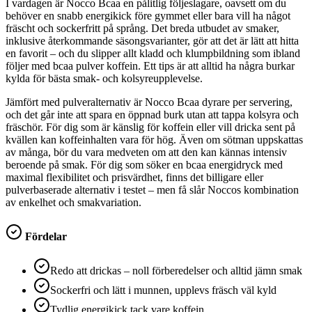
I vardagen är Nocco Bcaa en pålitlig följeslagare, oavsett om du
behöver en snabb energikick före gymmet eller bara vill ha något
fräscht och sockerfritt på språng. Det breda utbudet av smaker,
inklusive återkommande säsongsvarianter, gör att det är lätt att hitta
en favorit – och du slipper allt kladd och klumpbildning som ibland
följer med bcaa pulver koffein. Ett tips är att alltid ha några burkar
kylda för bästa smak- och kolsyreupplevelse.
Jämfört med pulveralternativ är Nocco Bcaa dyrare per servering,
och det går inte att spara en öppnad burk utan att tappa kolsyra och
fräschör. För dig som är känslig för koffein eller vill dricka sent på
kvällen kan koffeinhalten vara för hög. Även om sötman uppskattas
av många, bör du vara medveten om att den kan kännas intensiv
beroende på smak. För dig som söker en bcaa energidryck med
maximal flexibilitet och prisvärdhet, finns det billigare eller
pulverbaserade alternativ i testet – men få slår Noccos kombination
av enkelhet och smakvariation.
Fördelar
Redo att drickas – noll förberedelser och alltid jämn smak
Sockerfri och lätt i munnen, upplevs fräsch väl kyld
Tydlig energikick tack vare koffein