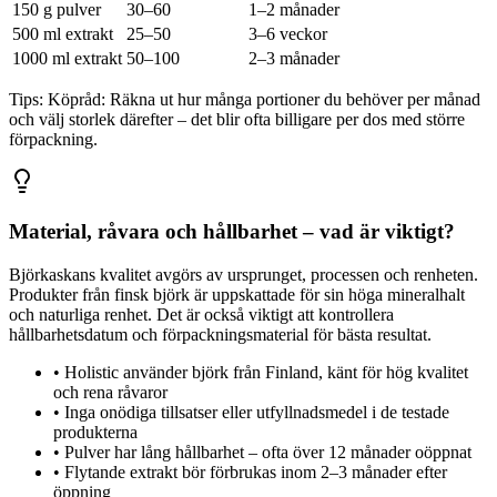
150 g pulver
30–60
1–2 månader
500 ml extrakt
25–50
3–6 veckor
1000 ml extrakt
50–100
2–3 månader
Tips:
Köpråd: Räkna ut hur många portioner du behöver per månad
och välj storlek därefter – det blir ofta billigare per dos med större
förpackning.
Material, råvara och hållbarhet – vad är viktigt?
Björkaskans kvalitet avgörs av ursprunget, processen och renheten.
Produkter från finsk björk är uppskattade för sin höga mineralhalt
och naturliga renhet. Det är också viktigt att kontrollera
hållbarhetsdatum och förpackningsmaterial för bästa resultat.
•
Holistic använder björk från Finland, känt för hög kvalitet
och rena råvaror
•
Inga onödiga tillsatser eller utfyllnadsmedel i de testade
produkterna
•
Pulver har lång hållbarhet – ofta över 12 månader oöppnat
•
Flytande extrakt bör förbrukas inom 2–3 månader efter
öppning