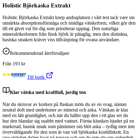
Holistic Björkaska Extrakt
Holistic Björkaska Extrakt knep andraplatsen i vårt test tack vare sin
utmärkta absorptionsförmåga och smidiga vätskeform, vilket gör den
till ett givet val för dig som prioriterar upptag. Den naturliga
mineralrikedomen från finsk björk är påtaglig, men den distinkta,
basiska smaken kräver viss tillvänjning för ovana användare.
Rekommenderad återförsäljare
Från
193
kr
Till butik
Klar vätska med kraftfull, jordig ton
När du skruvar av korken på flaskan möts du av en svag, nästan
neutral doft med undertoner av mineral och aska. Vätskan är klar
med en lätt grumlighet, och när du häller upp den i ett glas ser du
hur den blandar sig snabbt med vattnet. Första klunken bjuder på en
markerad, basisk smak som påminner om blöt aska – tydlig men inte
överväldigande för den som är van vid björkaska kosttillskott. En
viss strävhet dröjer kvar på tungan och om du inte rör om ordentligt