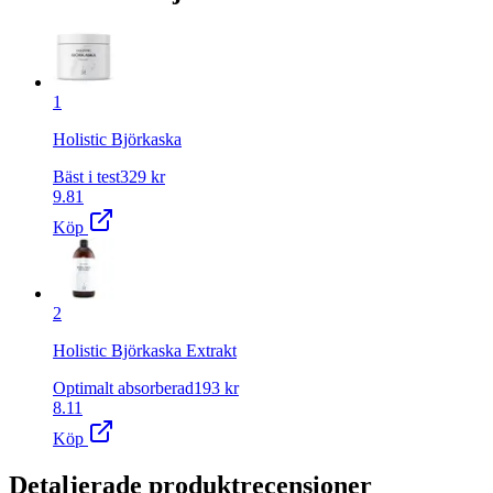
1
Holistic Björkaska
Bäst i test
329
kr
9.81
Köp
2
Holistic Björkaska Extrakt
Optimalt absorberad
193
kr
8.11
Köp
Detaljerade produktrecensioner