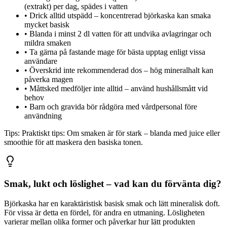
(extrakt) per dag, spädes i vatten
•
Drick alltid utspädd – koncentrerad björkaska kan smaka
mycket basisk
•
Blanda i minst 2 dl vatten för att undvika avlagringar och
mildra smaken
•
Ta gärna på fastande mage för bästa upptag enligt vissa
användare
•
Överskrid inte rekommenderad dos – hög mineralhalt kan
påverka magen
•
Måttsked medföljer inte alltid – använd hushållsmått vid
behov
•
Barn och gravida bör rådgöra med vårdpersonal före
användning
Tips:
Praktiskt tips: Om smaken är för stark – blanda med juice eller
smoothie för att maskera den basiska tonen.
Smak, lukt och löslighet – vad kan du förvänta dig?
Björkaska har en karaktäristisk basisk smak och lätt mineralisk doft.
För vissa är detta en fördel, för andra en utmaning. Lösligheten
varierar mellan olika former och påverkar hur lätt produkten