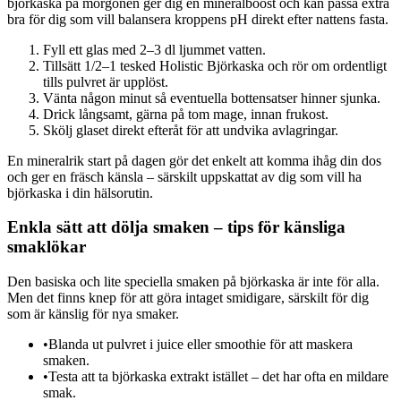
björkaska på morgonen ger dig en mineralboost och kan passa extra
bra för dig som vill balansera kroppens pH direkt efter nattens fasta.
Fyll ett glas med 2–3 dl ljummet vatten.
Tillsätt 1/2–1 tesked Holistic Björkaska och rör om ordentligt
tills pulvret är upplöst.
Vänta någon minut så eventuella bottensatser hinner sjunka.
Drick långsamt, gärna på tom mage, innan frukost.
Skölj glaset direkt efteråt för att undvika avlagringar.
En mineralrik start på dagen gör det enkelt att komma ihåg din dos
och ger en fräsch känsla – särskilt uppskattat av dig som vill ha
björkaska i din hälsorutin.
Enkla sätt att dölja smaken – tips för känsliga
smaklökar
Den basiska och lite speciella smaken på björkaska är inte för alla.
Men det finns knep för att göra intaget smidigare, särskilt för dig
som är känslig för nya smaker.
•
Blanda ut pulvret i juice eller smoothie för att maskera
smaken.
•
Testa att ta björkaska extrakt istället – det har ofta en mildare
smak.