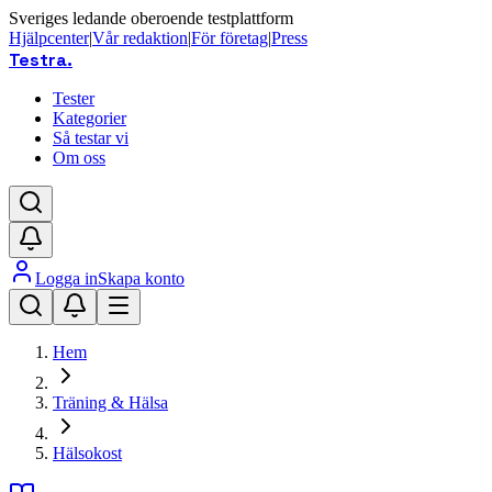
Sveriges ledande oberoende testplattform
Hjälpcenter
|
Vår redaktion
|
För företag
|
Press
Testra
.
Tester
Kategorier
Så testar vi
Om oss
Logga in
Skapa konto
Hem
Träning & Hälsa
Hälsokost