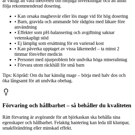
är viktigt att vara medveten om möjliga biverkningar och att alltid
följa rekommenderad dosering.
•
Kan orsaka magbesvär eller lös mage vid för hög dosering
•
Barn, gravida och ammande bör rådgöra med läkare före
användning
•
Effekter som pH-balansering och avgiftning saknar
vetenskapligt stöd
•
Ej lämplig som ersättning för en varierad kost
•
Kan påverka upptaget av vissa läkemedel – ta minst 2
timmar före/efter medicin
•
Personer med njurproblem bör undvika höga mineralintag
•
Förvara utom räckhåll för små barn
Tips:
Köpråd: Om du har känslig mage – börja med halv dos och
öka långsamt för att undvika obehag.
Förvaring och hållbarhet – så behåller du kvaliteten
Rätt förvaring är avgörande för att björkaskan ska behålla sina
egenskaper och hållbarhet. Felaktig hantering kan leda till klumpar,
smakförändring eller minskad effekt.