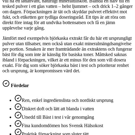
vill ha ett lättanvänt, naturligt mineraltillskott. Blanda en halv till en
tesked pulver i ett glas vatten – helst ljummet – och drick 1–2 gånger
om dagen. Förpackningen är tät och skyddar pulvret effektivt mot
fukt, och etiketten ger tydliga doseringsråd. Ett tips är att röra om
direkt före intag för att undvika bottensatsen och få en jämn
upplevelse varje gång.
Jämfört med exempelvis björkaska extrakt får du här ett ursprungligt
pulver utan tillsatser, men också utan exakt mineralmängdsangivelse
per portion. Smaken är mer framträdande än extraktens och fungerar
bäst för dig som inte är känslig för basiska toner. Måttsked saknas
ibland i förpackningen, vilket är ett minus för den som vill dosera
exakt. För dig som söker björkaska bäst i test och prioriterar renhet
och ursprung, är kompromissen värd det.
Fördelar
Ren, enkel ingredienslista och nordiskt ursprung
Diskret doft och lätt att blanda i vatten
Utsedd till Bäst i test i vår genomgång
Fina kundomdömen hos Svensk Hälsokost
Praktisk förpackning som sluter tätt