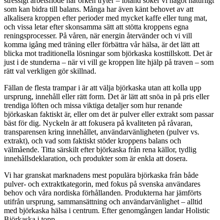
stressigt arbetsflöde när orken tryter – ibland söker vi något naturligt
som kan bidra till balans. Många har även känt behovet av att
alkalisera kroppen efter perioder med mycket kaffe eller tung mat,
och vissa letar efter skonsamma sätt att stötta kroppens egna
reningsprocesser. På våren, när energin återvänder och vi vill
komma igång med träning eller förbättra vår hälsa, är det lätt att
blicka mot traditionella lösningar som björkaska kosttillskott. Det är
just i de stunderna – när vi vill ge kroppen lite hjälp på traven – som
rätt val verkligen gör skillnad.
Fällan de flesta trampar i är att välja björkaska utan att kolla upp
ursprung, innehåll eller rätt form. Det är lätt att snöa in på pris eller
trendiga löften och missa viktiga detaljer som hur renande
björkaskan faktiskt är, eller om det är pulver eller extrakt som passar
bäst för dig. Nyckeln är att fokusera på kvaliteten på råvaran,
transparensen kring innehållet, användarvänligheten (pulver vs.
extrakt), och vad som faktiskt stöder kroppens balans och
välmående. Titta särskilt efter björkaska från rena källor, tydlig
innehållsdeklaration, och produkter som är enkla att dosera.
Vi har granskat marknadens mest populära björkaska från både
pulver- och extraktkategorin, med fokus på svenska användares
behov och våra nordiska förhållanden. Produkterna har jämförts
utifrån ursprung, sammansättning och användarvänlighet – alltid
med björkaska hälsa i centrum. Efter genomgången landar Holistic
Björkaska i topp.