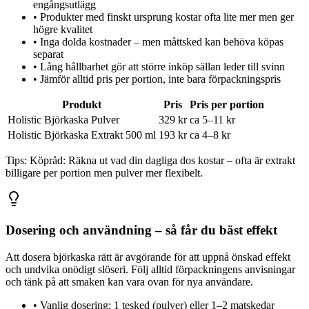
engångsutlägg
•
Produkter med finskt ursprung kostar ofta lite mer men ger
högre kvalitet
•
Inga dolda kostnader – men måttsked kan behöva köpas
separat
•
Lång hållbarhet gör att större inköp sällan leder till svinn
•
Jämför alltid pris per portion, inte bara förpackningspris
Produkt
Pris
Pris per portion
Holistic Björkaska Pulver
329 kr
ca 5–11 kr
Holistic Björkaska Extrakt 500 ml
193 kr
ca 4–8 kr
Tips:
Köpråd: Räkna ut vad din dagliga dos kostar – ofta är extrakt
billigare per portion men pulver mer flexibelt.
Dosering och användning – så får du bäst effekt
Att dosera björkaska rätt är avgörande för att uppnå önskad effekt
och undvika onödigt slöseri. Följ alltid förpackningens anvisningar
och tänk på att smaken kan vara ovan för nya användare.
•
Vanlig dosering: 1 tesked (pulver) eller 1–2 matskedar