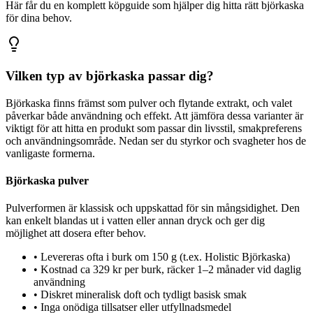
Här får du en komplett köpguide som hjälper dig hitta rätt björkaska
för dina behov.
Vilken typ av björkaska passar dig?
Björkaska finns främst som pulver och flytande extrakt, och valet
påverkar både användning och effekt. Att jämföra dessa varianter är
viktigt för att hitta en produkt som passar din livsstil, smakpreferens
och användningsområde. Nedan ser du styrkor och svagheter hos de
vanligaste formerna.
Björkaska pulver
Pulverformen är klassisk och uppskattad för sin mångsidighet. Den
kan enkelt blandas ut i vatten eller annan dryck och ger dig
möjlighet att dosera efter behov.
•
Levereras ofta i burk om 150 g (t.ex. Holistic Björkaska)
•
Kostnad ca 329 kr per burk, räcker 1–2 månader vid daglig
användning
•
Diskret mineralisk doft och tydligt basisk smak
•
Inga onödiga tillsatser eller utfyllnadsmedel