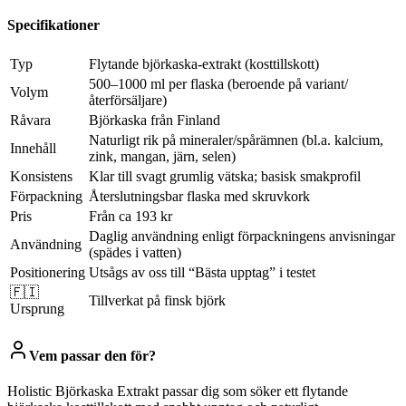
Specifikationer
Typ
Flytande björkaska-extrakt (kosttillskott)
500–1000 ml per flaska (beroende på variant/
Volym
återförsäljare)
Råvara
Björkaska från Finland
Naturligt rik på mineraler/spårämnen (bl.a. kalcium,
Innehåll
zink, mangan, järn, selen)
Konsistens
Klar till svagt grumlig vätska; basisk smakprofil
Förpackning
Återslutningsbar flaska med skruvkork
Pris
Från ca 193 kr
Daglig användning enligt förpackningens anvisningar
Användning
(spädes i vatten)
Positionering
Utsågs av oss till “Bästa upptag” i testet
🇫🇮
Tillverkat på finsk björk
Ursprung
Vem passar den för?
Holistic Björkaska Extrakt passar dig som söker ett flytande