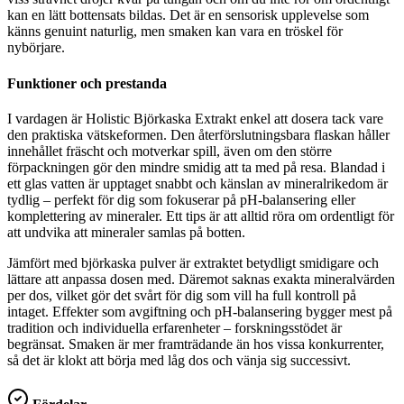
kan en lätt bottensats bildas. Det är en sensorisk upplevelse som
känns genuint naturlig, men smaken kan vara en tröskel för
nybörjare.
Funktioner och prestanda
I vardagen är Holistic Björkaska Extrakt enkel att dosera tack vare
den praktiska vätskeformen. Den återförslutningsbara flaskan håller
innehållet fräscht och motverkar spill, även om den större
förpackningen gör den mindre smidig att ta med på resa. Blandad i
ett glas vatten är upptaget snabbt och känslan av mineralrikedom är
tydlig – perfekt för dig som fokuserar på pH-balansering eller
komplettering av mineraler. Ett tips är att alltid röra om ordentligt för
att undvika att mineraler samlas på botten.
Jämfört med björkaska pulver är extraktet betydligt smidigare och
lättare att anpassa dosen med. Däremot saknas exakta mineralvärden
per dos, vilket gör det svårt för dig som vill ha full kontroll på
intaget. Effekter som avgiftning och pH-balansering bygger mest på
tradition och individuella erfarenheter – forskningsstödet är
begränsat. Smaken är mer framträdande än hos vissa konkurrenter,
så det är klokt att börja med låg dos och vänja sig successivt.