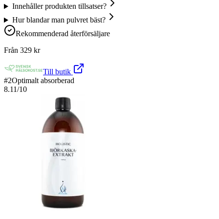
Innehåller produkten tillsatser?
Hur blandar man pulvret bäst?
Rekommenderad återförsäljare
Från
329
kr
Till butik
#
2
Optimalt absorberad
8.11
/10