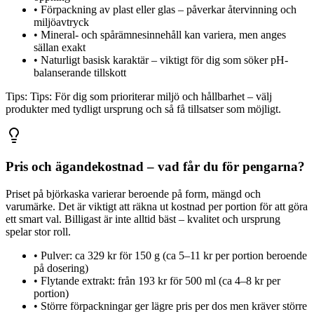
•
Förpackning av plast eller glas – påverkar återvinning och
miljöavtryck
•
Mineral- och spårämnesinnehåll kan variera, men anges
sällan exakt
•
Naturligt basisk karaktär – viktigt för dig som söker pH-
balanserande tillskott
Tips:
Tips: För dig som prioriterar miljö och hållbarhet – välj
produkter med tydligt ursprung och så få tillsatser som möjligt.
Pris och ägandekostnad – vad får du för pengarna?
Priset på björkaska varierar beroende på form, mängd och
varumärke. Det är viktigt att räkna ut kostnad per portion för att göra
ett smart val. Billigast är inte alltid bäst – kvalitet och ursprung
spelar stor roll.
•
Pulver: ca 329 kr för 150 g (ca 5–11 kr per portion beroende
på dosering)
•
Flytande extrakt: från 193 kr för 500 ml (ca 4–8 kr per
portion)
•
Större förpackningar ger lägre pris per dos men kräver större