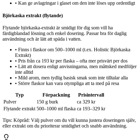
•
Kan ge avlagringar i glaset om den inte löses upp ordentligt
Björkaska extrakt (flytande)
Flytande björkaska-extrakt är smidigt för dig som vill ha
färdigblandad lösning och enkel dosering. Passar bra för daglig
användning och är lätt att späda i vatten.
•
Finns i flaskor om 500–1000 ml (t.ex. Holistic Björkaska
Extrakt)
•
Pris från ca 193 kr per flaska – ofta mer prisvärt per dos
•
Lätt att dosera enligt anvisningarna, men måttsked medföljer
inte alltid
•
Mild arom, men tydlig basisk smak som inte tilltalar alla
•
Större flaskor kan vara otympliga att ta med på resa
Typ
Förpackning
Prisintervall
Pulver
150 g burk
ca 329 kr
Flytande extrakt
500–1000 ml flaska
ca 193–329 kr
Tips:
Köpråd: Välj pulver om du vill kunna justera doseringen själv,
eller extrakt om du prioriterar smidighet och snabb användning.