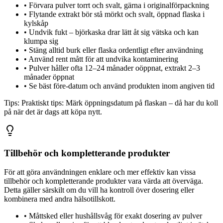
•
Förvara pulver torrt och svalt, gärna i originalförpackning
•
Flytande extrakt bör stå mörkt och svalt, öppnad flaska i
kylskåp
•
Undvik fukt – björkaska drar lätt åt sig vätska och kan
klumpa sig
•
Stäng alltid burk eller flaska ordentligt efter användning
•
Använd rent mått för att undvika kontaminering
•
Pulver håller ofta 12–24 månader oöppnat, extrakt 2–3
månader öppnat
•
Se bäst före-datum och använd produkten inom angiven tid
Tips:
Praktiskt tips: Märk öppningsdatum på flaskan – då har du koll
på när det är dags att köpa nytt.
Tillbehör och kompletterande produkter
För att göra användningen enklare och mer effektiv kan vissa
tillbehör och kompletterande produkter vara värda att överväga.
Detta gäller särskilt om du vill ha kontroll över dosering eller
kombinera med andra hälsotillskott.
•
Måttsked eller hushållsvåg för exakt dosering av pulver