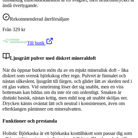
ändå övertygande.
Rekommenderad återförsäljare
Från
329
kr
Till butik
Ljusgrått pulver med diskret mineraldoft
När du öppnar burken möts du av en mjukt mineralisk doft – lika
diskret som svensk björkskog efter regn. Pulvret är finmalet och
nästan silkeslent, ljusgrått till färgen, och glider lätt av skeden ned i
ett glas vatten. Vid omrörning löser det sig snabbt, men en viss
bottensats kan bildas om du inte rör om ordentligt. Smaken är
distinkt basisk, nästan kritig, men mild nog att snabbt sköljas ner.
Drycken känns oväntat lätt och neutral i konsistensen, även om
efterklangen påminner om mineralvatten.
Funktioner och prestanda
Holistic Björkaska är ett björkaska kosttillskott som passar dig som