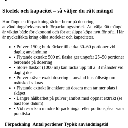
Storlek och kapacitet – så väljer du rätt mängd
Hur länge en förpackning räcker beror på dosering,
användningsfrekvens och förpackningsstorlek. Att välja rätt mängd
är viktigt både för ekonomi och för att slippa köpa nytt för ofta. Här
är nyckelfakta kring olika storlekar och kapaciteter.
•
Pulver: 150 g burk räcker till cirka 30–60 portioner vid
daglig användning
•
Flytande extrakt: 500 ml flaska ger ungefär 25–50 portioner
beroende på dosering
•
Större flaskor (1000 ml) kan räcka upp till 2–3 månader vid
daglig dos
•
Pulver kräver exakt dosering – använd hushållsvåg om
måttsked saknas
•
Flytande extrakt är enklare att dosera men tar mer plats i
skåpet
•
Längre hållbarhet på pulver jämfört med öppnat extrakt (se
bäst före-datum)
•
Vid resor kan mindre förpackningar eller portionspåsar vara
praktiska
Förpackning
Antal portioner
Typisk användningstid