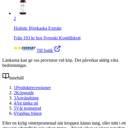
2
Holistic Björkaska Extrakt
Från
193
kr hos
Svenskt Kosttillskott
Till butik
Länkarna kan ge oss provision vid köp. Det påverkar aldrig våra
bedömningar.
Innehåll
1
Produktrecensioner
2
Köpguide
3
Användning
4
Att tänka på
5
Vår testmetod
6
Vanliga frågor
Efter en kylig vinterpromenad när kroppen känns tung, eller mitt i ett