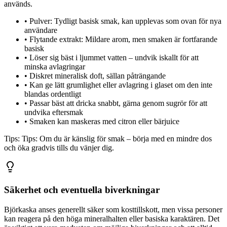
används.
•
Pulver: Tydligt basisk smak, kan upplevas som ovan för nya
användare
•
Flytande extrakt: Mildare arom, men smaken är fortfarande
basisk
•
Löser sig bäst i ljummet vatten – undvik iskallt för att
minska avlagringar
•
Diskret mineralisk doft, sällan påträngande
•
Kan ge lätt grumlighet eller avlagring i glaset om den inte
blandas ordentligt
•
Passar bäst att dricka snabbt, gärna genom sugrör för att
undvika eftersmak
•
Smaken kan maskeras med citron eller bärjuice
Tips:
Tips: Om du är känslig för smak – börja med en mindre dos
och öka gradvis tills du vänjer dig.
Säkerhet och eventuella biverkningar
Björkaska anses generellt säker som kosttillskott, men vissa personer
kan reagera på den höga mineralhalten eller basiska karaktären. Det