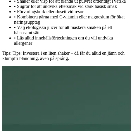
•
Shaker eller visp för att blanda ut pulvret ordentligt i vätska
•
Sugrör för att undvika eftersmak vid stark basisk smak
•
Förvaringsburk eller dosett vid resor
•
Kombinera gärna med C-vitamin eller magnesium för ökat
näringsupptag
•
Välj ekologiska juicer för att maskera smaken på ett
hälsosamt sätt
•
Läs alltid innehållsförteckningen om du vill undvika
allergener
Tips:
Tips: Investera i en liten shaker – då får du alltid en jämn och
klumpfri blandning, även på språng.