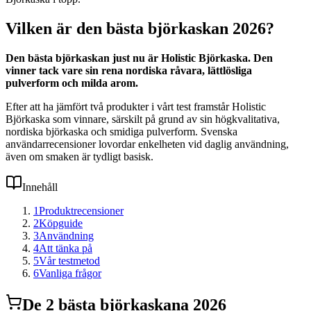
Vilken är den bästa björkaskan 2026?
Den bästa björkaskan just nu är Holistic Björkaska. Den
vinner tack vare sin rena nordiska råvara, lättlösliga
pulverform och milda arom.
Efter att ha jämfört två produkter i vårt test framstår Holistic
Björkaska som vinnare, särskilt på grund av sin högkvalitativa,
nordiska björkaska och smidiga pulverform. Svenska
användarrecensioner lovordar enkelheten vid daglig användning,
även om smaken är tydligt basisk.
Innehåll
1
Produktrecensioner
2
Köpguide
3
Användning
4
Att tänka på
5
Vår testmetod
6
Vanliga frågor
De
2
bästa
björkaska
na 2026