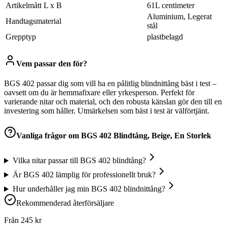
Artikelmått L x B
61L centimeter
Aluminium, Legerat
Handtagsmaterial
stål
Grepptyp
plastbelagd
Vem passar den för?
BGS 402 passar dig som vill ha en pålitlig blindnittång bäst i test –
oavsett om du är hemmafixare eller yrkesperson. Perfekt för
varierande nitar och material, och den robusta känslan gör den till en
investering som håller. Utmärkelsen som bäst i test är välförtjänt.
Vanliga frågor om
BGS 402 Blindtång, Beige, En Storlek
Vilka nitar passar till BGS 402 blindtång?
Är BGS 402 lämplig för professionellt bruk?
Hur underhåller jag min BGS 402 blindnittång?
Rekommenderad återförsäljare
Från
245
kr