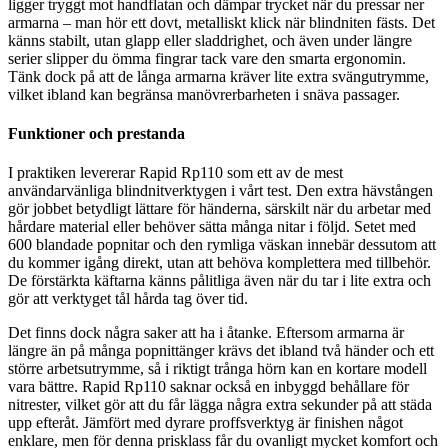
ligger tryggt mot handflatan och dämpar trycket när du pressar ner
armarna – man hör ett dovt, metalliskt klick när blindniten fästs. Det
känns stabilt, utan glapp eller sladdrighet, och även under längre
serier slipper du ömma fingrar tack vare den smarta ergonomin.
Tänk dock på att de långa armarna kräver lite extra svängutrymme,
vilket ibland kan begränsa manövrerbarheten i snäva passager.
Funktioner och prestanda
I praktiken levererar Rapid Rp110 som ett av de mest
användarvänliga blindnitverktygen i vårt test. Den extra hävstången
gör jobbet betydligt lättare för händerna, särskilt när du arbetar med
hårdare material eller behöver sätta många nitar i följd. Setet med
600 blandade popnitar och den rymliga väskan innebär dessutom att
du kommer igång direkt, utan att behöva komplettera med tillbehör.
De förstärkta käftarna känns pålitliga även när du tar i lite extra och
gör att verktyget tål hårda tag över tid.
Det finns dock några saker att ha i åtanke. Eftersom armarna är
längre än på många popnittänger krävs det ibland två händer och ett
större arbetsutrymme, så i riktigt trånga hörn kan en kortare modell
vara bättre. Rapid Rp110 saknar också en inbyggd behållare för
nitrester, vilket gör att du får lägga några extra sekunder på att städa
upp efteråt. Jämfört med dyrare proffsverktyg är finishen något
enklare, men för denna prisklass får du ovanligt mycket komfort och