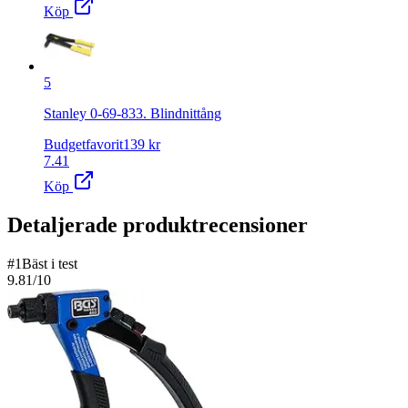
Köp
5
Stanley 0-69-833. Blindnittång
Budgetfavorit
139
kr
7.41
Köp
Detaljerade produktrecensioner
#
1
Bäst i test
9.81
/10