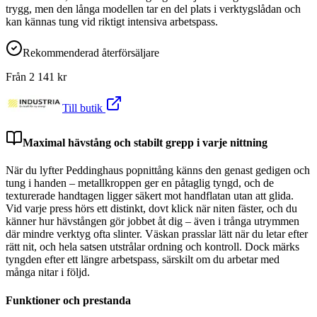
trygg, men den långa modellen tar en del plats i verktygslådan och
kan kännas tung vid riktigt intensiva arbetspass.
Rekommenderad återförsäljare
Från
2 141
kr
Till butik
Maximal hävstång och stabilt grepp i varje nittning
När du lyfter Peddinghaus popnittång känns den genast gedigen och
tung i handen – metallkroppen ger en påtaglig tyngd, och de
texturerade handtagen ligger säkert mot handflatan utan att glida.
Vid varje press hörs ett distinkt, dovt klick när niten fäster, och du
känner hur hävstången gör jobbet åt dig – även i trånga utrymmen
där mindre verktyg ofta slinter. Väskan prasslar lätt när du letar efter
rätt nit, och hela satsen utstrålar ordning och kontroll. Dock märks
tyngden efter ett längre arbetspass, särskilt om du arbetar med
många nitar i följd.
Funktioner och prestanda