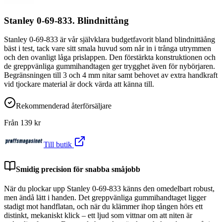
Stanley 0-69-833. Blindnittång
Stanley 0-69-833 är vår självklara budgetfavorit bland blindnittäång
bäst i test, tack vare sitt smala huvud som når in i trånga utrymmen
och den ovanligt låga prislappen. Den förstärkta konstruktionen och
de greppvänliga gummihandtagen ger trygghet även för nybörjaren.
Begränsningen till 3 och 4 mm nitar samt behovet av extra handkraft
vid tjockare material är dock värda att känna till.
Rekommenderad återförsäljare
Från
139
kr
Till butik
Smidig precision för snabba småjobb
När du plockar upp Stanley 0-69-833 känns den omedelbart robust,
men ändå lätt i handen. Det greppvänliga gummihandtaget ligger
stadigt mot handflatan, och när du klämmer ihop tången hörs ett
distinkt, mekaniskt klick – ett ljud som vittnar om att niten är