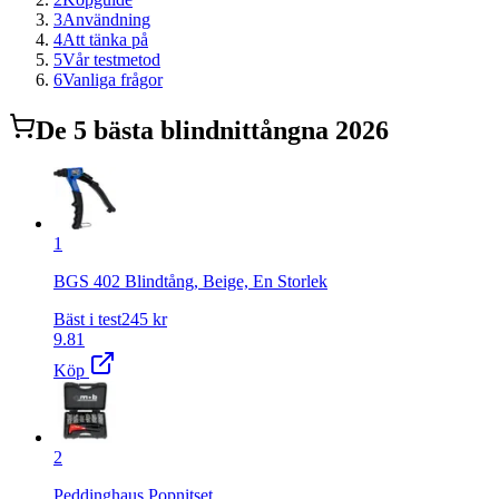
3
Användning
4
Att tänka på
5
Vår testmetod
6
Vanliga frågor
De
5
bästa
blindnittång
na 2026
1
BGS 402 Blindtång, Beige, En Storlek
Bäst i test
245
kr
9.81
Köp
2
Peddinghaus Popnitset