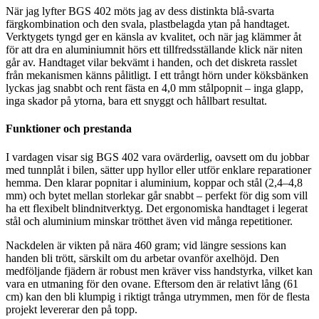
När jag lyfter BGS 402 möts jag av dess distinkta blå-svarta
färgkombination och den svala, plastbelagda ytan på handtaget.
Verktygets tyngd ger en känsla av kvalitet, och när jag klämmer åt
för att dra en aluminiumnit hörs ett tillfredsställande klick när niten
går av. Handtaget vilar bekvämt i handen, och det diskreta rasslet
från mekanismen känns pålitligt. I ett trångt hörn under köksbänken
lyckas jag snabbt och rent fästa en 4,0 mm stålpopnit – inga glapp,
inga skador på ytorna, bara ett snyggt och hållbart resultat.
Funktioner och prestanda
I vardagen visar sig BGS 402 vara ovärderlig, oavsett om du jobbar
med tunnplåt i bilen, sätter upp hyllor eller utför enklare reparationer
hemma. Den klarar popnitar i aluminium, koppar och stål (2,4–4,8
mm) och bytet mellan storlekar går snabbt – perfekt för dig som vill
ha ett flexibelt blindnitverktyg. Det ergonomiska handtaget i legerat
stål och aluminium minskar trötthet även vid många repetitioner.
Nackdelen är vikten på nära 460 gram; vid längre sessions kan
handen bli trött, särskilt om du arbetar ovanför axelhöjd. Den
medföljande fjädern är robust men kräver viss handstyrka, vilket kan
vara en utmaning för den ovane. Eftersom den är relativt lång (61
cm) kan den bli klumpig i riktigt trånga utrymmen, men för de flesta
projekt levererar den på topp.