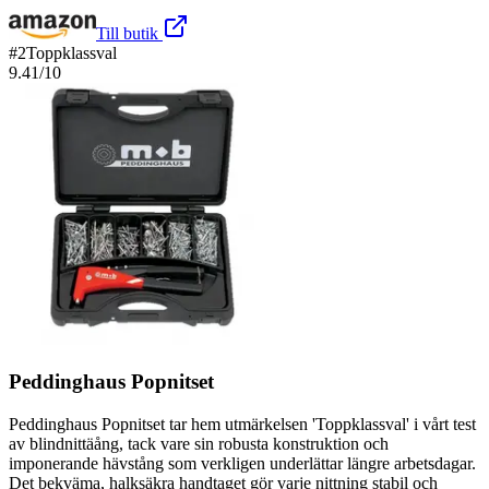
Till butik
#
2
Toppklassval
9.41
/10
Peddinghaus Popnitset
Peddinghaus Popnitset tar hem utmärkelsen 'Toppklassval' i vårt test
av blindnittäång, tack vare sin robusta konstruktion och
imponerande hävstång som verkligen underlättar längre arbetsdagar.
Det bekväma, halksäkra handtaget gör varje nittning stabil och