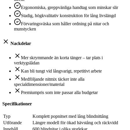
Ergonomiska, greppvänliga handtag som minskar slir
Stadig, högkvalitativ konstruktion för lång livslängd
Förvaringsväska som håller ordning på nitar och
munstycken
Nackdelar
Mer skrymmande än korta tänger – tar plats i
verktygslådan
Kan bli tungt vid långvarigt, repetitivt arbete
Medföljande nitmix täcker inte alla
specialdimensioner/material
Premiumpris som inte passar alla budgetar
Specifikationer
Typ
Komplett popnitset med lång blindnittång
Utförande
Längre modell för ökad hävstång och räckvidd
Innehåll
600 blindnitar i olika storlekar