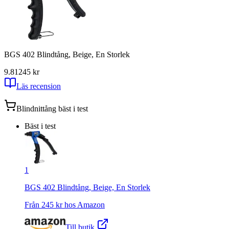
BGS 402 Blindtång, Beige, En Storlek
9.81
245
kr
Läs recension
Blindnittång
bäst i test
Bäst i test
1
BGS 402 Blindtång, Beige, En Storlek
Från
245
kr hos
Amazon
Till butik