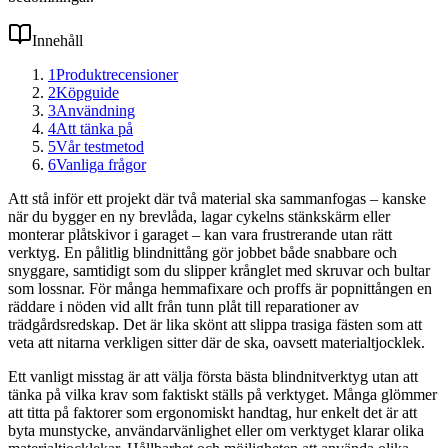
Innehåll
1
Produktrecensioner
2
Köpguide
3
Användning
4
Att tänka på
5
Vår testmetod
6
Vanliga frågor
Att stå inför ett projekt där två material ska sammanfogas – kanske
när du bygger en ny brevlåda, lagar cykelns stänkskärm eller
monterar plåtskivor i garaget – kan vara frustrerande utan rätt
verktyg. En pålitlig blindnittång gör jobbet både snabbare och
snyggare, samtidigt som du slipper krånglet med skruvar och bultar
som lossnar. För många hemmafixare och proffs är popnittången en
räddare i nöden vid allt från tunn plåt till reparationer av
trädgårdsredskap. Det är lika skönt att slippa trasiga fästen som att
veta att nitarna verkligen sitter där de ska, oavsett materialtjocklek.
Ett vanligt misstag är att välja första bästa blindnitverktyg utan att
tänka på vilka krav som faktiskt ställs på verktyget. Många glömmer
att titta på faktorer som ergonomiskt handtag, hur enkelt det är att
byta munstycke, användarvänlighet eller om verktyget klarar olika