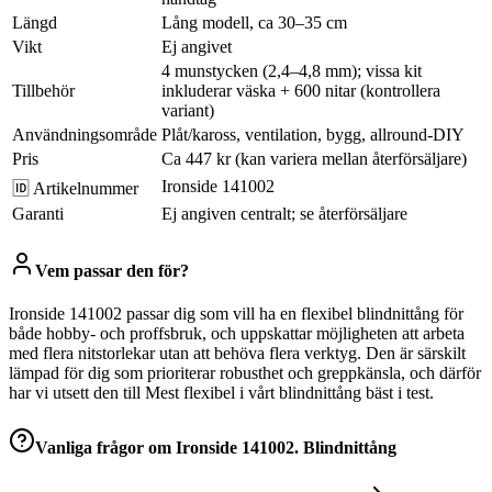
Längd
Lång modell, ca 30–35 cm
Vikt
Ej angivet
4 munstycken (2,4–4,8 mm); vissa kit
Tillbehör
inkluderar väska + 600 nitar (kontrollera
variant)
Användningsområde
Plåt/kaross, ventilation, bygg, allround-DIY
Pris
Ca 447 kr (kan variera mellan återförsäljare)
Ironside 141002
🆔 Artikelnummer
Garanti
Ej angiven centralt; se återförsäljare
Vem passar den för?
Ironside 141002 passar dig som vill ha en flexibel blindnittång för
både hobby- och proffsbruk, och uppskattar möjligheten att arbeta
med flera nitstorlekar utan att behöva flera verktyg. Den är särskilt
lämpad för dig som prioriterar robusthet och greppkänsla, och därför
har vi utsett den till Mest flexibel i vårt blindnittång bäst i test.
Vanliga frågor om
Ironside 141002. Blindnittång