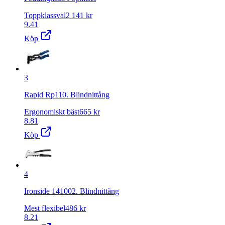
Toppklassval
2 141
kr
9.41
Köp
3
Rapid Rp110. Blindnittång
Ergonomiskt bäst
665
kr
8.81
Köp
4
Ironside 141002. Blindnittång
Mest flexibel
486
kr
8.21