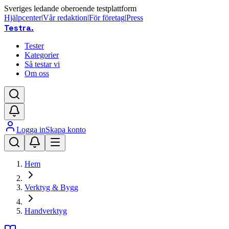
Sveriges ledande oberoende testplattform
Hjälpcenter
|
Vår redaktion
|
För företag
|
Press
Testra
.
Tester
Kategorier
Så testar vi
Om oss
Logga in
Skapa konto
Hem
Verktyg & Bygg
Handverktyg