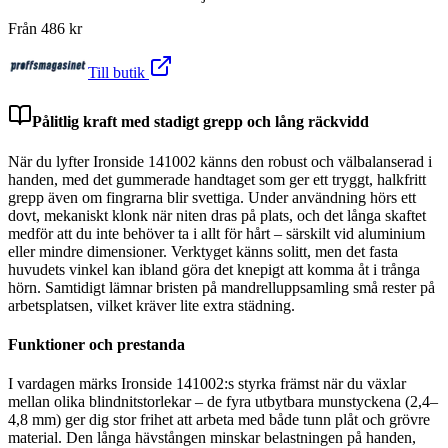
Från
486
kr
Till butik
Pålitlig kraft med stadigt grepp och lång räckvidd
När du lyfter Ironside 141002 känns den robust och välbalanserad i
handen, med det gummerade handtaget som ger ett tryggt, halkfritt
grepp även om fingrarna blir svettiga. Under användning hörs ett
dovt, mekaniskt klonk när niten dras på plats, och det långa skaftet
medför att du inte behöver ta i allt för hårt – särskilt vid aluminium
eller mindre dimensioner. Verktyget känns solitt, men det fasta
huvudets vinkel kan ibland göra det knepigt att komma åt i trånga
hörn. Samtidigt lämnar bristen på mandrelluppsamling små rester på
arbetsplatsen, vilket kräver lite extra städning.
Funktioner och prestanda
I vardagen märks Ironside 141002:s styrka främst när du växlar
mellan olika blindnitstorlekar – de fyra utbytbara munstyckena (2,4–
4,8 mm) ger dig stor frihet att arbeta med både tunn plåt och grövre
material. Den långa hävstången minskar belastningen på handen,