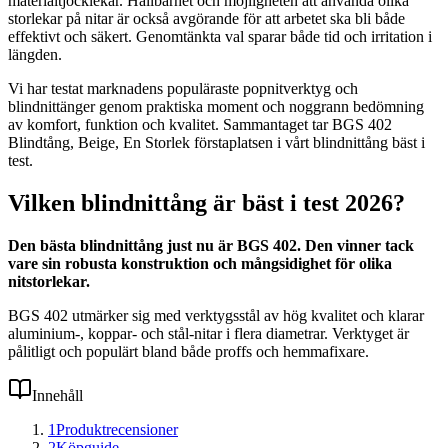
materialtjocklekar. Hållbarhet och möjligheten att använda olika
storlekar på nitar är också avgörande för att arbetet ska bli både
effektivt och säkert. Genomtänkta val sparar både tid och irritation i
längden.
Vi har testat marknadens populäraste popnitverktyg och
blindnittänger genom praktiska moment och noggrann bedömning
av komfort, funktion och kvalitet. Sammantaget tar BGS 402
Blindtång, Beige, En Storlek förstaplatsen i vårt blindnittång bäst i
test.
Vilken blindnittång är bäst i test 2026?
Den bästa blindnittång just nu är BGS 402. Den vinner tack
vare sin robusta konstruktion och mångsidighet för olika
nitstorlekar.
BGS 402 utmärker sig med verktygsstål av hög kvalitet och klarar
aluminium-, koppar- och stål-nitar i flera diametrar. Verktyget är
pålitligt och populärt bland både proffs och hemmafixare.
Innehåll
1
Produktrecensioner
2
Köpguide