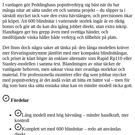
I vardagen gör Peddinghaus popnitverktyg sig bäst när du har
många nitar att sätta under ett och samma projekt – du slipper ta i
särskilt mycket tack vare den extra hävstången, och precisionen ökar
på köpet. Att 600 blindnitar i varierande storlek ingår är en riktig
bonus och gör att du kan dra igång jobbet direkt, utan extra inköp.
Handtagen ger bra grepp även med svettiga händer, och
medföljande väska håller både verktyg och tillbehör på plats.
Det finns dock några saker att tänka på: den långa modellen kräver
mer förvaringsutrymme jämfört med mer kompakta blindnittångar,
och priset är klart högre än enklare alternativ som Rapid Rp110 eller
Stanley-modellen i samma test. Blandningen av nitar täcker de
vanligaste behoven, men saknar vissa mer ovanliga storlekar och
material. För professionella montörer eller dig som jobbar mycket
med popnitverktyg är det ändå svårt att hitta ett bättre val – men för
dig som bara ska sätta enstaka nitar kan en mindre modell räcka gott.
Fördelar
Lång modell med hög hävstång – mindre handkraft, mer
kontroll
Komplett set med 600 blindnitar – redo att användas
direkt