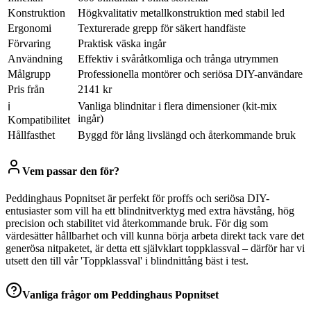
Konstruktion
Högkvalitativ metallkonstruktion med stabil led
Ergonomi
Texturerade grepp för säkert handfäste
Förvaring
Praktisk väska ingår
Användning
Effektiv i svåråtkomliga och trånga utrymmen
Målgrupp
Professionella montörer och seriösa DIY-användare
Pris från
2141 kr
Vanliga blindnitar i flera dimensioner (kit-mix
ℹ
ingår)
Kompatibilitet
Hållfasthet
Byggd för lång livslängd och återkommande bruk
Vem passar den för?
Peddinghaus Popnitset är perfekt för proffs och seriösa DIY-
entusiaster som vill ha ett blindnitverktyg med extra hävstång, hög
precision och stabilitet vid återkommande bruk. För dig som
värdesätter hållbarhet och vill kunna börja arbeta direkt tack vare det
generösa nitpaketet, är detta ett självklart toppklassval – därför har vi
utsett den till vår 'Toppklassval' i blindnittång bäst i test.
Vanliga frågor om
Peddinghaus Popnitset