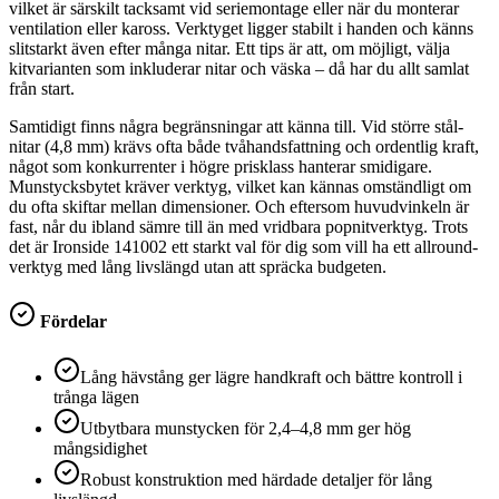
vilket är särskilt tacksamt vid seriemontage eller när du monterar
ventilation eller kaross. Verktyget ligger stabilt i handen och känns
slitstarkt även efter många nitar. Ett tips är att, om möjligt, välja
kitvarianten som inkluderar nitar och väska – då har du allt samlat
från start.
Samtidigt finns några begränsningar att känna till. Vid större stål-
nitar (4,8 mm) krävs ofta både tvåhandsfattning och ordentlig kraft,
något som konkurrenter i högre prisklass hanterar smidigare.
Munstycksbytet kräver verktyg, vilket kan kännas omständligt om
du ofta skiftar mellan dimensioner. Och eftersom huvudvinkeln är
fast, når du ibland sämre till än med vridbara popnitverktyg. Trots
det är Ironside 141002 ett starkt val för dig som vill ha ett allround-
verktyg med lång livslängd utan att spräcka budgeten.
Fördelar
Lång hävstång ger lägre handkraft och bättre kontroll i
trånga lägen
Utbytbara munstycken för 2,4–4,8 mm ger hög
mångsidighet
Robust konstruktion med härdade detaljer för lång