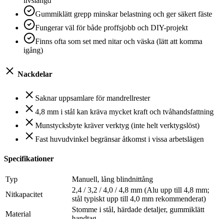
livslängd
Gummiklätt grepp minskar belastning och ger säkert fäste
Fungerar väl för både proffsjobb och DIY-projekt
Finns ofta som set med nitar och väska (lätt att komma
igång)
Nackdelar
Saknar uppsamlare för mandrellrester
4,8 mm i stål kan kräva mycket kraft och tvåhandsfattning
Munstycksbyte kräver verktyg (inte helt verktygslöst)
Fast huvudvinkel begränsar åtkomst i vissa arbetslägen
Specifikationer
Typ
Manuell, lång blindnittång
2,4 / 3,2 / 4,0 / 4,8 mm (Alu upp till 4,8 mm;
Nitkapacitet
stål typiskt upp till 4,0 mm rekommenderat)
Stomme i stål, härdade detaljer, gummiklätt
Material
handtag