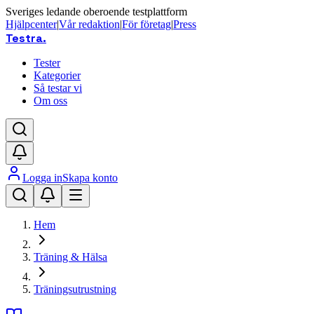
Sveriges ledande oberoende testplattform
Hjälpcenter
|
Vår redaktion
|
För företag
|
Press
Testra
.
Tester
Kategorier
Så testar vi
Om oss
Logga in
Skapa konto
Hem
Träning & Hälsa
Träningsutrustning