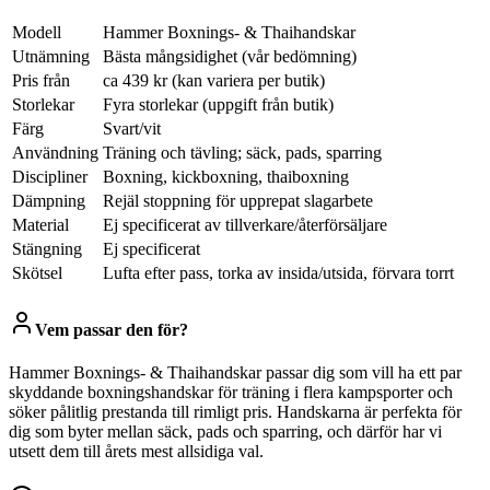
Modell
Hammer Boxnings- & Thaihandskar
Utnämning
Bästa mångsidighet (vår bedömning)
Pris från
ca 439 kr (kan variera per butik)
Storlekar
Fyra storlekar (uppgift från butik)
Färg
Svart/vit
Användning
Träning och tävling; säck, pads, sparring
Discipliner
Boxning, kickboxning, thaiboxning
Dämpning
Rejäl stoppning för upprepat slagarbete
Material
Ej specificerat av tillverkare/återförsäljare
Stängning
Ej specificerat
Skötsel
Lufta efter pass, torka av insida/utsida, förvara torrt
Vem passar den för?
Hammer Boxnings- & Thaihandskar passar dig som vill ha ett par
skyddande boxningshandskar för träning i flera kampsporter och
söker pålitlig prestanda till rimligt pris. Handskarna är perfekta för
dig som byter mellan säck, pads och sparring, och därför har vi
utsett dem till årets mest allsidiga val.