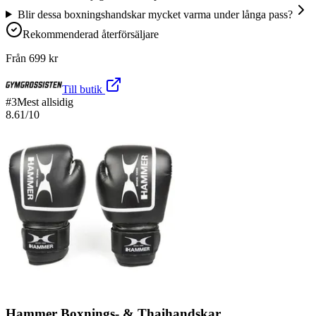
Blir dessa boxningshandskar mycket varma under långa pass?
Rekommenderad återförsäljare
Från
699
kr
Till butik
#
3
Mest allsidig
8.61
/10
Hammer Boxnings- & Thaihandskar