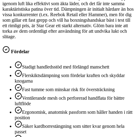
igenom luft lika effektivt som äkta läder, och det får inte samma
karaktäristiska patina över tid. Dämpningen är initialt hårdare än hos
vissa konkurrenter (t.ex. Reebok Retail eller Hammer), men för dig
som gillar ett fast grepp och vill ha boxningshandskar bäst i test till
ett rimligt pris, är Star Gear ett starkt alternativ. Glöm bara inte att
torka av dem ordentligt efter användning för att undvika lukt och
slitage.
Fördelar
Stadigt handledsstöd med förlängd manschett
Flerskiktsdämpning som fördelar kraften och skyddar
knogarna
Fast tumme som minskar risk för översträckning
Ventilerande mesh och perforerad handflata för bättre
luftflöde
Ergonomisk, anatomisk passform som håller handen i rätt
position
Säker kardborrestängning som sitter kvar genom hela
passet