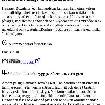
Hammer Boxnings- & Thaihandskar kammar hem utmärkelsen
'mest allsidig' i årets test tack vare sin robusta konstruktion och
anpassningsbarhet till flera olika kampsporter. Handskarna ger
påtaglig stabilitet för handleden och skyddar effektivt vid både säck
och sparring. Dock hade vi önskat tydligare information om
materialval och stängningslösning – detaljer som kan variera mellan
återförsäljarna.
Rekommenderad återförsäljare
Från
439
kr
Till butik
Solid kontakt och trygg passform – oavsett gren
Att dra på sig Hammer Boxnings- & Thaihandskar är att kliva in i
träningszonen. Ytan känns slitstark, lätt matt och ger ett bastant
intryck redan innan första slaget. Vid kombinationer mot säcken
hörs ett dovt, tryggt ljud – inget klapprande, bara stabil kontakt.
Handleden låses bekvämt på plats och handsken omsluter handen
utan att skava. Efter ett intensivt pass märks dock att värmen byggs