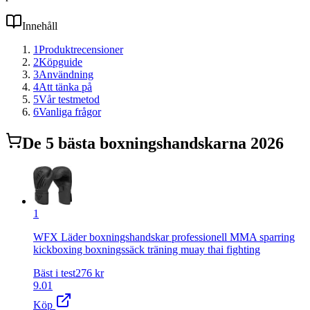
Innehåll
1
Produktrecensioner
2
Köpguide
3
Användning
4
Att tänka på
5
Vår testmetod
6
Vanliga frågor
De
5
bästa
boxningshandskar
na 2026
1
WFX Läder boxningshandskar professionell MMA sparring
kickboxing boxningssäck träning muay thai fighting
Bäst i test
276
kr
9.01
Köp