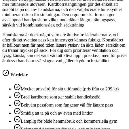
mer rutinerade utövaren. Kardborrstängningen gör det enkelt att
snabbt ta på och av handskarna, och den välplacerade tumskyddet
minimerar risken för stukningar. Den ergonomiska formen ger
avslappnad handposition vilket underlättar längre träningspass,
särskilt vid kombinationsslag och säckträning.
Handskarna är dock något varmare än dyrare läderalternativ, och
efter riktigt svettiga pass kan innertyget kännas fuktigt. Konstlädret
är hållbart men får med tiden lättare ytskav än äkta läder, särskilt om
du tränar mycket på säck. För dig som prioriterar ventilation och
lyxig känsla, kan det vara värt att kliva upp i prisklass, men för priset
är dessa handskar svårslagna vad gäller skydd och stabilitet.
Fördelar
Mycket prisvärd för sitt utförande (pris från ca 299 kr)
Bred kardborre som ger stabilt handledsstöd
Bekväm passform som fungerar väl för längre pass
Smidig att ta på och av även med lindor
Lämplig för både hemmabruk och kommersiella gym