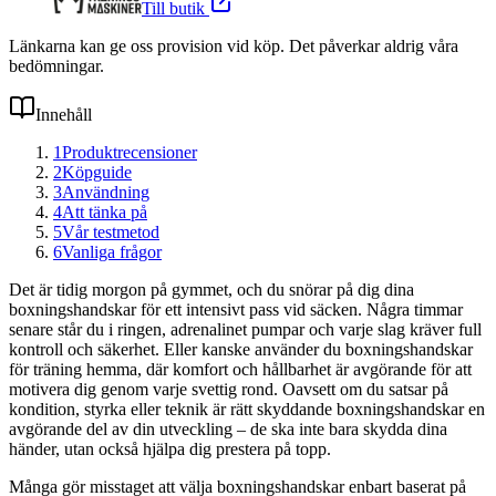
Till butik
Länkarna kan ge oss provision vid köp. Det påverkar aldrig våra
bedömningar.
Innehåll
1
Produktrecensioner
2
Köpguide
3
Användning
4
Att tänka på
5
Vår testmetod
6
Vanliga frågor
Det är tidig morgon på gymmet, och du snörar på dig dina
boxningshandskar för ett intensivt pass vid säcken. Några timmar
senare står du i ringen, adrenalinet pumpar och varje slag kräver full
kontroll och säkerhet. Eller kanske använder du boxningshandskar
för träning hemma, där komfort och hållbarhet är avgörande för att
motivera dig genom varje svettig rond. Oavsett om du satsar på
kondition, styrka eller teknik är rätt skyddande boxningshandskar en
avgörande del av din utveckling – de ska inte bara skydda dina
händer, utan också hjälpa dig prestera på topp.
Många gör misstaget att välja boxningshandskar enbart baserat på