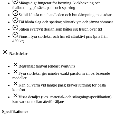
Mångsidig: fungerar för boxning, kickboxning och
thaiboxning på säck, pads och sparring
Stabil känsla runt handleden och bra dämpning mot stötar
Tål hårda slag och sparkar; slitstark yta och jämna sömmar
Stilren svart/vit design som håller sig fräsch över tid
Finns i fyra storlekar och har ett attraktivt pris (pris från
439 kr)
Nackdelar
Begränsat färgval (endast svart/vit)
Fyra storlekar ger mindre exakt passform än oz-baserade
modeller
Kan bli varm vid längre pass; kräver luftning för bästa
komfort
Vissa detaljer (t.ex. material- och stängningsspecifikation)
kan variera mellan återförsäljare
Specifikationer