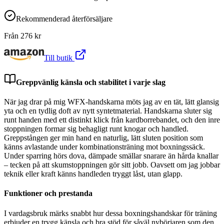
Rekommenderad återförsäljare
Från
276
kr
Till butik
Greppvänlig känsla och stabilitet i varje slag
När jag drar på mig WFX-handskarna möts jag av en tät, lätt glansig
yta och en tydlig doft av nytt syntetmaterial. Handskarna sluter sig
runt handen med ett distinkt klick från kardborrebandet, och den inre
stoppningen formar sig behagligt runt knogar och handled.
Greppstången ger min hand en naturlig, lätt sluten position som
känns avlastande under kombinationsträning mot boxningssäck.
Under sparring hörs dova, dämpade smällar snarare än hårda knallar
– tecken på att skumstoppningen gör sitt jobb. Oavsett om jag jobbar
teknik eller kraft känns handleden tryggt låst, utan glapp.
Funktioner och prestanda
I vardagsbruk märks snabbt hur dessa boxningshandskar för träning
erbjuder en trygg känsla och bra stöd för såväl nybörjaren som den