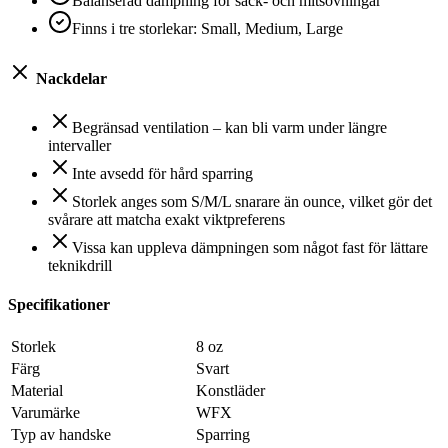
Balanserad dämpning för säck- och mitsövningar
Finns i tre storlekar: Small, Medium, Large
Nackdelar
Begränsad ventilation – kan bli varm under längre
intervaller
Inte avsedd för hård sparring
Storlek anges som S/M/L snarare än ounce, vilket gör det
svårare att matcha exakt viktpreferens
Vissa kan uppleva dämpningen som något fast för lättare
teknikdrill
Specifikationer
Storlek
8 oz
Färg
Svart
Material
Konstläder
Varumärke
WFX
Typ av handske
Sparring