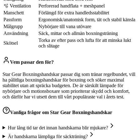
🫧 Ventilation
Perforerad handflata + meshpanel
Manschett
Förlängd för extra handledsstabilitet
Passform
Ergonomisk/anatomisk form, tät och stabil känsla
Målgrupp
Nybörjare till vana utövare
Användning
Säck, mittar och allmän boxningsträning
Torka av efter pass och lufta för att minska lukt
Skötsel
och slitage
Vem passar den för?
Star Gear Boxningshandskar passar dig som tränar regelbundet, vill
ha pålitliga boxningshandskar för boxning och söker maximal
stabilitet utan att spräcka budgeten. De är särskilt lämpade för
nybörjare och motionsboxare som prioriterar skydd och komfort,
och därför har vi utsett dem till vårt populäraste val i årets test.
Vanliga frågor om
Star Gear Boxningshandskar
Hur lång tid tar det innan handskarna blir mjukare?
Är handskarna lämpliga för säckträning?