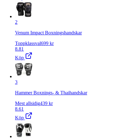
2
Venum Impact Boxningshandskar
Toppklassval
699
kr
8.81
Köp
3
Hammer Boxnings- & Thaihandskar
Mest allsidig
439
kr
8.61
Köp