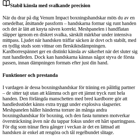
Stabil känsla med svalkande precision
När du drar på dig Venum Impact boxningshandskar möts du av en
omedelbar, åtsittande passform – handskarna formar sig runt handen
och det är lätt att knyta näven korrekt. Meshpanelen i handflatan
släpper igenom en diskret svalka, särskilt märkbar under intensiva
mittpass. Ljudet när handsken träffar säcken är dovt och stabilt, med
en tydlig studs som vittnar om flerskiktsdämpningen.
Kardborrespännet ger en distinkt känsla av säkerhet när det sluter sig
runt handleden. Dock kan handskarna kännas något styva de första
passen, innan dämpningen formats efter just din hand.
Funktioner och prestanda
I vardagen är dessa boxningshandskar för träning en pålitlig partner
– de sitter tajt utan att klämma och ger ett jämnt tryck runt hela
handen. Den förlängda manschetten med bred kardborre gör att
handledsstödet känns extra tryggt under explosiva slagserier.
Meshpanelen håller händerna torrare än många andra
boxningshandskar för boxning, och den fasta tummen motverkar
översträckning även när du tappar fokus under ett hårt sparringpass.
För dig som tränar flera gånger i veckan är det en lättnad att
handsken är enkel att rengöra och tål regelbundet slitage.