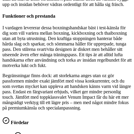
upp och insidan behöver vädras ordentligt för att hålla sig fräsch.
Funktioner och prestanda
I vardagen levererar dessa boxningshandskar bäst i test-känsla för
dig som vill variera mellan boxning, kickboxning och thaiboxning
utan att byta utrustning. Den kraftiga stoppningen hanterar både
hårda slag och sparkar, och sömmarna håller för upprepade, tunga
pass. Den stilrena svart/vita designen är diskret men behåller sitt
utseende även efter många träningspass. Ett tips är att alltid lufta
handskarna efter användning och torka av insidan regelbundet för att
motverka lukt och fukt.
Begränsningar finns dock: att storlekarna anges utan oz gör
passformen mindre exakt jämfört med vissa konkurrenter, och du
som svettas mycket kan uppleva att handsken känns varm vid längre
pass. Endast en färgvariant erbjuds, vilket ger mindre personlig
touch. Jämfört med toppklassvalet Venum Impact får du här ett mer
mångsidigt verktyg till ett lägre pris – men med något mindre fokus
på premiumkänsla och specialanpassning.
Fördelar