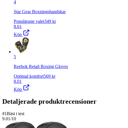
4
Star Gear Boxningshandskar
Populäraste valet
349
kr
8.61
Köp
5
Reebok Retail Boxing Gloves
Optimal komfort
569
kr
8.01
Köp
Detaljerade produktrecensioner
#
1
Bäst i test
9.01
/10