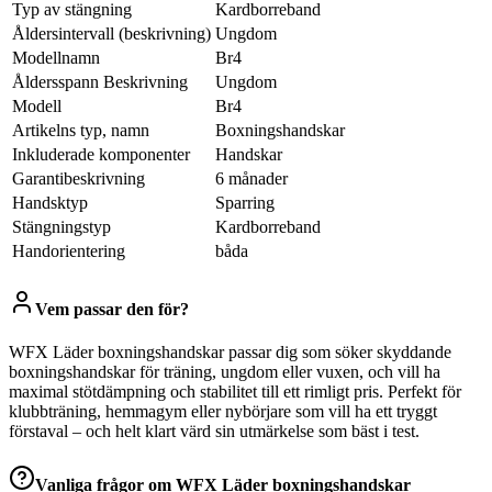
Typ av stängning
Kardborreband
Åldersintervall (beskrivning)
Ungdom
Modellnamn
Br4
Åldersspann Beskrivning
Ungdom
Modell
Br4
Artikelns typ, namn
Boxningshandskar
Inkluderade komponenter
Handskar
Garantibeskrivning
6 månader
Handsktyp
Sparring
Stängningstyp
Kardborreband
Handorientering
båda
Vem passar den för?
WFX Läder boxningshandskar passar dig som söker skyddande
boxningshandskar för träning, ungdom eller vuxen, och vill ha
maximal stötdämpning och stabilitet till ett rimligt pris. Perfekt för
klubbträning, hemmagym eller nybörjare som vill ha ett tryggt
förstaval – och helt klart värd sin utmärkelse som bäst i test.
Vanliga frågor om
WFX Läder boxningshandskar