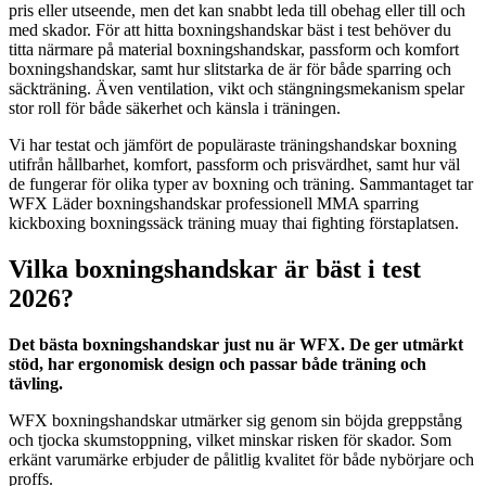
pris eller utseende, men det kan snabbt leda till obehag eller till och
med skador. För att hitta boxningshandskar bäst i test behöver du
titta närmare på material boxningshandskar, passform och komfort
boxningshandskar, samt hur slitstarka de är för både sparring och
säckträning. Även ventilation, vikt och stängningsmekanism spelar
stor roll för både säkerhet och känsla i träningen.
Vi har testat och jämfört de populäraste träningshandskar boxning
utifrån hållbarhet, komfort, passform och prisvärdhet, samt hur väl
de fungerar för olika typer av boxning och träning. Sammantaget tar
WFX Läder boxningshandskar professionell MMA sparring
kickboxing boxningssäck träning muay thai fighting förstaplatsen.
Vilka boxningshandskar är bäst i test
2026?
Det bästa boxningshandskar just nu är WFX. De ger utmärkt
stöd, har ergonomisk design och passar både träning och
tävling.
WFX boxningshandskar utmärker sig genom sin böjda greppstång
och tjocka skumstoppning, vilket minskar risken för skador. Som
erkänt varumärke erbjuder de pålitlig kvalitet för både nybörjare och
proffs.