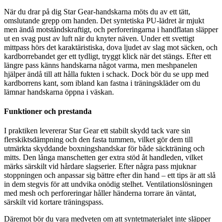
När du drar på dig Star Gear-handskarna möts du av ett tätt,
omslutande grepp om handen. Det syntetiska PU-lädret är mjukt
men ändå motståndskraftigt, och perforeringarna i handflatan släpper
ut en svag pust av luft när du knyter näven. Under ett svettigt
mittpass hörs det karaktäristiska, dova ljudet av slag mot säcken, och
kardborrebandet ger ett tydligt, tryggt klick när det stängs. Efter ett
längre pass känns handskarna något varma, men meshpanelen
hjälper ändå till att hålla fukten i schack. Dock bör du se upp med
kardborrens kant, som ibland kan fastna i träningskläder om du
lämnar handskarna öppna i väskan.
Funktioner och prestanda
I praktiken levererar Star Gear ett stabilt skydd tack vare sin
flerskiktsdämpning och den fasta tummen, vilket gör dem till
utmärkta skyddande boxningshandskar för både säckträning och
mitts. Den långa manschetten ger extra stöd åt handleden, vilket
märks särskilt vid hårdare slagserier. Efter några pass mjuknar
stoppningen och anpassar sig bättre efter din hand – ett tips är att slå
in dem stegvis för att undvika onödig stelhet. Ventilationslösningen
med mesh och perforeringar håller händerna torrare än väntat,
särskilt vid kortare träningspass.
Däremot bör du vara medveten om att syntetmaterialet inte släpper