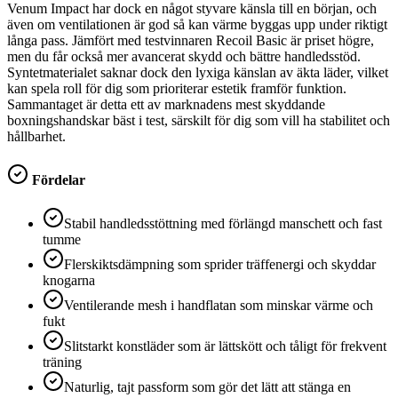
Venum Impact har dock en något styvare känsla till en början, och
även om ventilationen är god så kan värme byggas upp under riktigt
långa pass. Jämfört med testvinnaren Recoil Basic är priset högre,
men du får också mer avancerat skydd och bättre handledsstöd.
Syntetmaterialet saknar dock den lyxiga känslan av äkta läder, vilket
kan spela roll för dig som prioriterar estetik framför funktion.
Sammantaget är detta ett av marknadens mest skyddande
boxningshandskar bäst i test, särskilt för dig som vill ha stabilitet och
hållbarhet.
Fördelar
Stabil handledsstöttning med förlängd manschett och fast
tumme
Flerskiktsdämpning som sprider träffenergi och skyddar
knogarna
Ventilerande mesh i handflatan som minskar värme och
fukt
Slitstarkt konstläder som är lättskött och tåligt för frekvent
träning
Naturlig, tajt passform som gör det lätt att stänga en