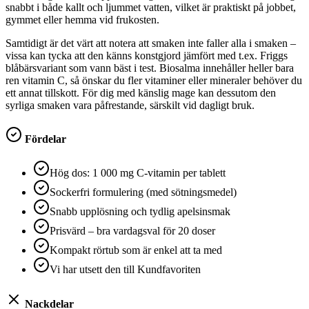
snabbt i både kallt och ljummet vatten, vilket är praktiskt på jobbet,
gymmet eller hemma vid frukosten.
Samtidigt är det värt att notera att smaken inte faller alla i smaken –
vissa kan tycka att den känns konstgjord jämfört med t.ex. Friggs
blåbärsvariant som vann bäst i test. Biosalma innehåller heller bara
ren vitamin C, så önskar du fler vitaminer eller mineraler behöver du
ett annat tillskott. För dig med känslig mage kan dessutom den
syrliga smaken vara påfrestande, särskilt vid dagligt bruk.
Fördelar
Hög dos: 1 000 mg C‑vitamin per tablett
Sockerfri formulering (med sötningsmedel)
Snabb upplösning och tydlig apelsinsmak
Prisvärd – bra vardagsval för 20 doser
Kompakt rörtub som är enkel att ta med
Vi har utsett den till Kundfavoriten
Nackdelar