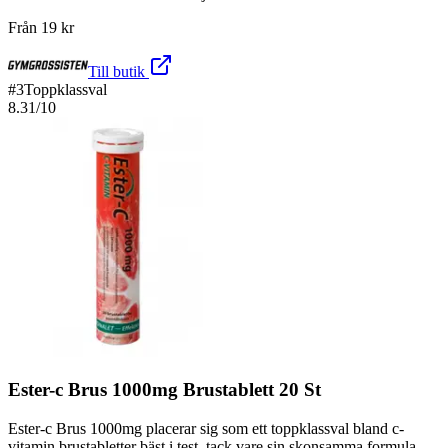
Från
19
kr
Till butik
#
3
Toppklassval
8.31
/10
Ester-c Brus 1000mg Brustablett 20 St
Ester-c Brus 1000mg placerar sig som ett toppklassval bland c-
vitamin brustabletter bäst i test, tack vare sin skonsamma formula