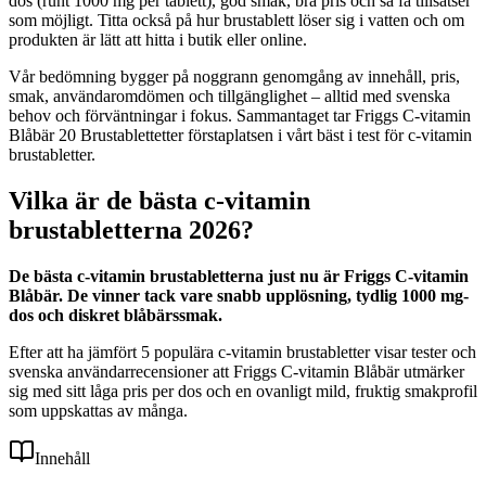
dos (runt 1000 mg per tablett), god smak, bra pris och så få tillsatser
som möjligt. Titta också på hur brustablett löser sig i vatten och om
produkten är lätt att hitta i butik eller online.
Vår bedömning bygger på noggrann genomgång av innehåll, pris,
smak, användaromdömen och tillgänglighet – alltid med svenska
behov och förväntningar i fokus. Sammantaget tar Friggs C-vitamin
Blåbär 20 Brustablettetter förstaplatsen i vårt bäst i test för c-vitamin
brustabletter.
Vilka är de bästa c-vitamin
brustabletterna 2026?
De bästa c-vitamin brustabletterna just nu är Friggs C-vitamin
Blåbär. De vinner tack vare snabb upplösning, tydlig 1000 mg-
dos och diskret blåbärssmak.
Efter att ha jämfört 5 populära c-vitamin brustabletter visar tester och
svenska användarrecensioner att Friggs C-vitamin Blåbär utmärker
sig med sitt låga pris per dos och en ovanligt mild, fruktig smakprofil
som uppskattas av många.
Innehåll