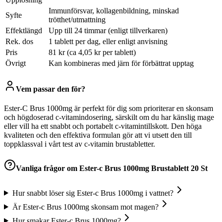
Immunförsvar, kollagenbildning, minskad
Syfte
trötthet/utmattning
Effektlängd
Upp till 24 timmar (enligt tillverkaren)
Rek. dos
1 tablett per dag, eller enligt anvisning
Pris
81 kr (ca 4,05 kr per tablett)
Övrigt
Kan kombineras med järn för förbättrat upptag
Vem passar den för?
Ester-C Brus 1000mg är perfekt för dig som prioriterar en skonsam
och högdoserad c-vitamindosering, särskilt om du har känslig mage
eller vill ha ett snabbt och portabelt c-vitamintillskott. Den höga
kvaliteten och den effektiva formulan gör att vi utsett den till
toppklassval i vårt test av c-vitamin brustabletter.
Vanliga frågor om
Ester-c Brus 1000mg Brustablett 20 St
Hur snabbt löser sig Ester-c Brus 1000mg i vattnet?
Är Ester-c Brus 1000mg skonsam mot magen?
Hur smakar Ester-c Brus 1000mg?