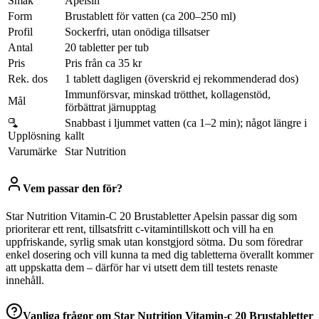
Smak
Apelsin
Form
Brustablett för vatten (ca 200–250 ml)
Profil
Sockerfri, utan onödiga tillsatser
Antal
20 tabletter per tub
Pris
Pris från ca 35 kr
Rek. dos
1 tablett dagligen (överskrid ej rekommenderad dos)
Immunförsvar, minskad trötthet, kollagenstöd,
Mål
förbättrat järnupptag
🫗
Snabbast i ljummet vatten (ca 1–2 min); något längre i
Upplösning
kallt
Varumärke
Star Nutrition
Vem passar den för?
Star Nutrition Vitamin-C 20 Brustabletter Apelsin passar dig som
prioriterar ett rent, tillsatsfritt c-vitamintillskott och vill ha en
uppfriskande, syrlig smak utan konstgjord sötma. Du som föredrar
enkel dosering och vill kunna ta med dig tabletterna överallt kommer
att uppskatta dem – därför har vi utsett dem till testets renaste
innehåll.
Vanliga frågor om
Star Nutrition Vitamin-c 20 Brustabletter