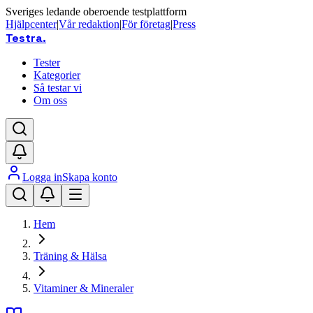
Sveriges ledande oberoende testplattform
Hjälpcenter
|
Vår redaktion
|
För företag
|
Press
Testra
.
Tester
Kategorier
Så testar vi
Om oss
Logga in
Skapa konto
Hem
Träning & Hälsa
Vitaminer & Mineraler