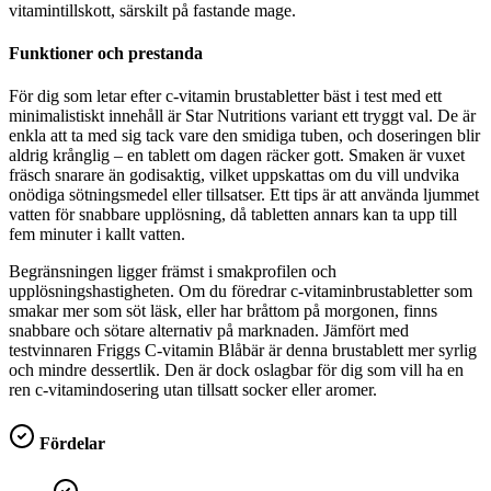
vitamintillskott, särskilt på fastande mage.
Funktioner och prestanda
För dig som letar efter c-vitamin brustabletter bäst i test med ett
minimalistiskt innehåll är Star Nutritions variant ett tryggt val. De är
enkla att ta med sig tack vare den smidiga tuben, och doseringen blir
aldrig krånglig – en tablett om dagen räcker gott. Smaken är vuxet
fräsch snarare än godisaktig, vilket uppskattas om du vill undvika
onödiga sötningsmedel eller tillsatser. Ett tips är att använda ljummet
vatten för snabbare upplösning, då tabletten annars kan ta upp till
fem minuter i kallt vatten.
Begränsningen ligger främst i smakprofilen och
upplösningshastigheten. Om du föredrar c-vitaminbrustabletter som
smakar mer som söt läsk, eller har bråttom på morgonen, finns
snabbare och sötare alternativ på marknaden. Jämfört med
testvinnaren Friggs C-vitamin Blåbär är denna brustablett mer syrlig
och mindre dessertlik. Den är dock oslagbar för dig som vill ha en
ren c-vitamindosering utan tillsatt socker eller aromer.
Fördelar