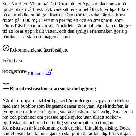
Star Nutrition Vitamin-C 20 Brustabletter Apelsin placerar sig på
fjärde plats i vårt test, tack vare sitt rena innehåll och tydliga fokus
på att undvika onödiga tillsatser. Den största styrkan är den höga
dosen på 1000 mg C-vitamin per tablett och en smakprofil som
känns fräsch snarare än söt. Nackdelen är att tabletten kan ta längre
tid att lösas upp i kallt vatten, och den syrliga eftersmaken gör sig
påmind – särskilt om magen är tom.
Rekommenderad återförsäljare
Från
35
kr
Till butik
Ren citrusfräschör utan sockerbeläggning
När du droppar en tablett i glaset börjar det genast pysa och löddra,
med små bubblor som långsamt dansar mot ytan. Apelsindoften är
tydlig, men aldrig konstgjord, snarare frisk och lätt syrlig. Smaken är
ren och påminner om pressad apelsinjuice utan tillsatt socker –
uppfriskande och med en tydlig syra som kittlar på tungan.
Konsistensen är klarskummig och drycken blir aldrig sliskig. Dock
kan eftersmaken kännas ganska skarp om du är känslig för syrliga c-