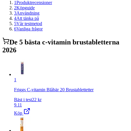
1
Produktrecensioner
2
Köpguide
3
Användning
4
Att tänka på
5
Vår testmetod
6
Vanliga frågor
De
5
bästa
c-vitamin brustabletter
na
2026
1
Friggs C-vitamin Blåbär 20 Brustablettetter
Bäst i test
22
kr
9.11
Köp