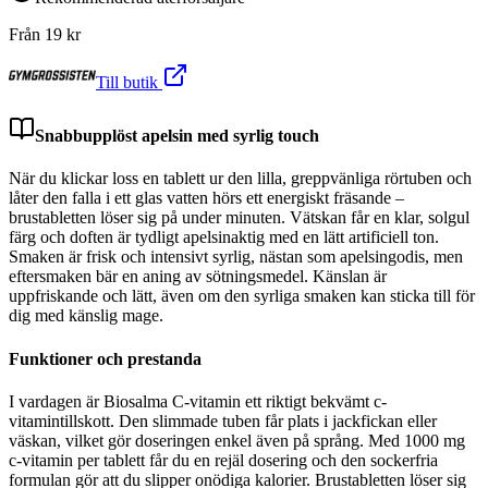
Från
19
kr
Till butik
Snabbupplöst apelsin med syrlig touch
När du klickar loss en tablett ur den lilla, greppvänliga rörtuben och
låter den falla i ett glas vatten hörs ett energiskt fräsande –
brustabletten löser sig på under minuten. Vätskan får en klar, solgul
färg och doften är tydligt apelsinaktig med en lätt artificiell ton.
Smaken är frisk och intensivt syrlig, nästan som apelsingodis, men
eftersmaken bär en aning av sötningsmedel. Känslan är
uppfriskande och lätt, även om den syrliga smaken kan sticka till för
dig med känslig mage.
Funktioner och prestanda
I vardagen är Biosalma C‑vitamin ett riktigt bekvämt c-
vitamintillskott. Den slimmade tuben får plats i jackfickan eller
väskan, vilket gör doseringen enkel även på språng. Med 1000 mg
c-vitamin per tablett får du en rejäl dosering och den sockerfria
formulan gör att du slipper onödiga kalorier. Brustabletten löser sig