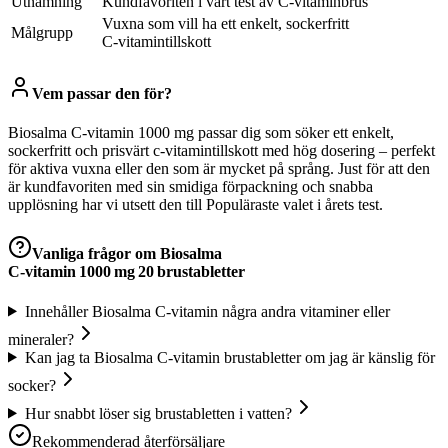
Utnämning
Kundfavoriten i vårt test av C‑vitaminbrus
Vuxna som vill ha ett enkelt, sockerfritt
Målgrupp
C‑vitamintillskott
Vem passar den för?
Biosalma C‑vitamin 1000 mg passar dig som söker ett enkelt,
sockerfritt och prisvärt c-vitamintillskott med hög dosering – perfekt
för aktiva vuxna eller den som är mycket på språng. Just för att den
är kundfavoriten med sin smidiga förpackning och snabba
upplösning har vi utsett den till Populäraste valet i årets test.
Vanliga frågor om
Biosalma
C‑vitamin 1000 mg 20 brustabletter
Innehåller Biosalma C-vitamin några andra vitaminer eller
mineraler?
Kan jag ta Biosalma C-vitamin brustabletter om jag är känslig för
socker?
Hur snabbt löser sig brustabletten i vatten?
Rekommenderad återförsäljare