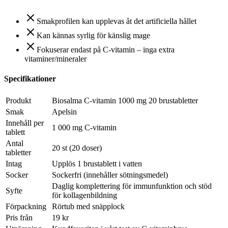
Smakprofilen kan upplevas åt det artificiella hållet
Kan kännas syrlig för känslig mage
Fokuserar endast på C‑vitamin – inga extra
vitaminer/mineraler
Specifikationer
Produkt
Biosalma C‑vitamin 1000 mg 20 brustabletter
Smak
Apelsin
Innehåll per
1 000 mg C‑vitamin
tablett
Antal
20 st (20 doser)
tabletter
Intag
Upplös 1 brustablett i vatten
Socker
Sockerfri (innehåller sötningsmedel)
Daglig komplettering för immunfunktion och stöd
Syfte
för kollagenbildning
Förpackning
Rörtub med snäpplock
Pris från
19 kr