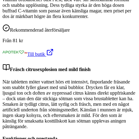
och snabba upplösning. Dess tydliga styrka är den höga dosen
buffrad C-vitamin som passar även känsliga magar, men priset per
dos är märkbart högre än flera konkurrenter.
Rekommenderad återförsäljare
Från
81
kr
Till butik
Fräsch citrusexplosion med mild finish
När tabletten möter vattnet hörs ett intensivt, finporlande fräsande
som snabbt fyller glaset med små bubblor. Drycken får en klar,
ljusgul ton och doften av nypressad citrus känns direkt uppfriskande
– dock utan den där stickiga sötman som vissa brustabletter kan ha.
Smaken är tydligt citrus, lätt syrlig och fräsch, men med en något
artificiell underton från sötningsmedlet. Känslan i munnen är mjuk,
ingen skarp kolsyra, och eftersmaken är mild. För den som är
känslig för smaksatta kosttillskott kan sötman upplevas aningen
påträngande.
Funktioner och prestanda