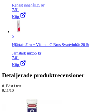
Renast innehåll
35
kr
7.51
Köp
5
Hjärtats Järn + Vitamin C Brus Svartvinbär 20 St
Järnstark mix
55
kr
7.01
Köp
Detaljerade produktrecensioner
#
1
Bäst i test
9.11
/10