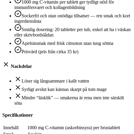
1000 mg C‑vitamin per tablett ger tydligt stöd för
immunförsvaret och kollagenbildning
Sockerfri och utan onödiga tillsatser — ren smak och kort
ingredienslista
Smidig dosering: 20 tabletter per tub, enkel att ha i väskan
eller skrivbordslådan
Apelsinsmak med frisk citruston utan tung sötma
Prisvärd (pris från cirka 35 kr)
Nackdelar
Löser sig långsammare i kallt vatten
Syrligt avslut kan kännas skarpt på tom mage
Mindre “läsklik” — smakerna är rena men inte särskilt
söta
Specifikationer
Innehåll
1000 mg C‑vitamin (askorbinsyra) per brustablett