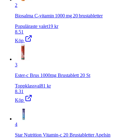
2
Biosalma C‑vitamin 1000 mg 20 brustabletter
Populäraste valet
19
kr
8.51
Köp
3
Ester-c Brus 1000mg Brustablett 20 St
Toppklassval
81
kr
8.31
Köp
4
Star Nutrition Vitamin-c 20 Brustabletter Apelsin