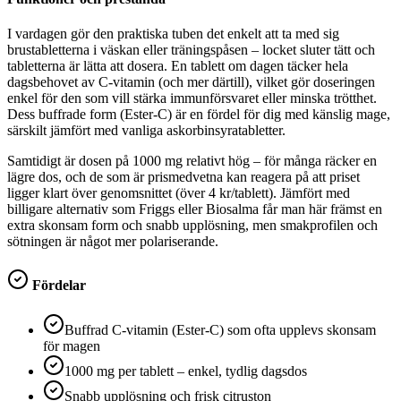
I vardagen gör den praktiska tuben det enkelt att ta med sig
brustabletterna i väskan eller träningspåsen – locket sluter tätt och
tabletterna är lätta att dosera. En tablett om dagen täcker hela
dagsbehovet av C-vitamin (och mer därtill), vilket gör doseringen
enkel för den som vill stärka immunförsvaret eller minska trötthet.
Dess buffrade form (Ester-C) är en fördel för dig med känslig mage,
särskilt jämfört med vanliga askorbinsyratabletter.
Samtidigt är dosen på 1000 mg relativt hög – för många räcker en
lägre dos, och de som är prismedvetna kan reagera på att priset
ligger klart över genomsnittet (över 4 kr/tablett). Jämfört med
billigare alternativ som Friggs eller Biosalma får man här främst en
extra skonsam form och snabb upplösning, men smakprofilen och
sötningen är något mer polariserande.
Fördelar
Buffrad C‑vitamin (Ester‑C) som ofta upplevs skonsam
för magen
1000 mg per tablett – enkel, tydlig dagsdos
Snabb upplösning och frisk citruston