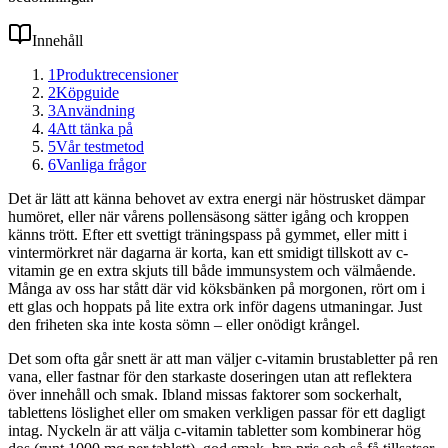
Innehåll
1
Produktrecensioner
2
Köpguide
3
Användning
4
Att tänka på
5
Vår testmetod
6
Vanliga frågor
Det är lätt att känna behovet av extra energi när höstrusket dämpar
humöret, eller när vårens pollensäsong sätter igång och kroppen
känns trött. Efter ett svettigt träningspass på gymmet, eller mitt i
vintermörkret när dagarna är korta, kan ett smidigt tillskott av c-
vitamin ge en extra skjuts till både immunsystem och välmående.
Många av oss har stått där vid köksbänken på morgonen, rört om i
ett glas och hoppats på lite extra ork inför dagens utmaningar. Just
den friheten ska inte kosta sömn – eller onödigt krångel.
Det som ofta går snett är att man väljer c-vitamin brustabletter på ren
vana, eller fastnar för den starkaste doseringen utan att reflektera
över innehåll och smak. Ibland missas faktorer som sockerhalt,
tablettens löslighet eller om smaken verkligen passar för ett dagligt
intag. Nyckeln är att välja c-vitamin tabletter som kombinerar hög