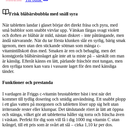
Frisk blåbärsbubbla med snäll syra
När tabletten landar i glaset börjar det direkt fräsa och pyra, med
små bubblor som snabbt virvlar upp. Vätskan färgas svagt violett
och doften av blåbär är mild, nästan diskret – inte påträngande, men
ändå närvarande. När du tar första klunken slår en syrlig, bärig smak
igenom, men utan den stickande sötman som många c-
vitamintillskott dras med. Smaken är ren och behaglig, men det
konstgjorda blåbärsinslaget går inte att ta miste på – särskilt om man
är känslig. Efteråt känns en lätt, pärlande fräschör mot tungan, men
den syrliga tonen kan vara i vassaste laget för den med känsliga
tänder.
Funktioner och prestanda
I vardagen är Friggs c-vitamin brustabletter bäst i test när det
kommer till tydlig dosering och smidig användning. Ett snabbt plopp
i ett glas vatten på morgonen och tabletten löser upp sig helt utan
irriterande rester eller klumpar. Det tätslutande röret är lätt att öppna
och stänga, vilket gör att tabletterna håller sig torra och fräscha även
i väskan. Perfekt för dig som vill få i dig 1000 mg vitamin C utan
krångel, till ett pris som är svårt att slå – cirka 1,10 kr per dos.