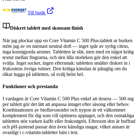
Till butik
Diskret tablett med skonsam finish
När jag plockar upp en Core Vitamin C 500 Plus-tablett ur burken
möts jag av en närmast neutral doft — inget spår av syrlig citrus,
inga konstgjorda aromer. Tabletten är slät, men med en något kritig
textur mellan fingrarna, och den lilla storleken gör den enkel att
svälja. Inget socker, ingen eftersmak: tabletten smälter diskret in i
frukostens övriga rutiner. Den kritiga känslan är påtaglig om du
råkar tugga på tabletten, så svälj helst hel.
Funktioner och prestanda
I vardagen är Core Vitamin C 500 Plus enkel att dosera — 500 mg
per tablett gör det lätt att anpassa intaget efter säsong eller behov.
Kombinationen av bioflavonoider och nypon är ett välkommet
komplement för dig som vill optimera upptaget, och den osmakliga
tabletten stör varken kaffe eller frukostgröt. Eftersom den är buffrad
och pH-justerad passar den även känsliga magar, vilket annars är
ovanligt i c-vitamin-tabletter bäst i test.