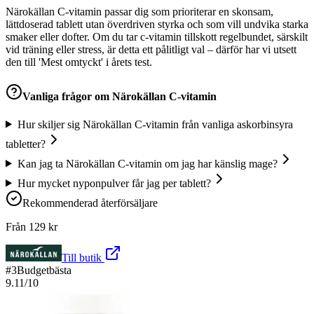
Närokällan C-vitamin passar dig som prioriterar en skonsam,
lättdoserad tablett utan överdriven styrka och som vill undvika starka
smaker eller dofter. Om du tar c-vitamin tillskott regelbundet, särskilt
vid träning eller stress, är detta ett pålitligt val – därför har vi utsett
den till 'Mest omtyckt' i årets test.
Vanliga frågor om
Närokällan C-vitamin
Hur skiljer sig Närokällan C-vitamin från vanliga askorbinsyra
tabletter?
Kan jag ta Närokällan C-vitamin om jag har känslig mage?
Hur mycket nyponpulver får jag per tablett?
Rekommenderad återförsäljare
Från
129
kr
Till butik
#
3
Budgetbästa
9.11
/10