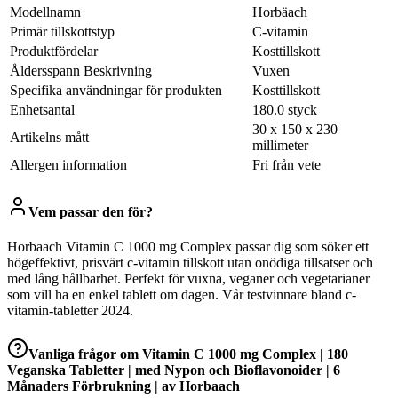
Modellnamn
Horbäach
Primär tillskottstyp
C-vitamin
Produktfördelar
Kosttillskott
Åldersspann Beskrivning
Vuxen
Specifika användningar för produkten
Kosttillskott
Enhetsantal
180.0 styck
30 x 150 x 230
Artikelns mått
millimeter
Allergen information
Fri från vete
Vem passar den för?
Horbaach Vitamin C 1000 mg Complex passar dig som söker ett
högeffektivt, prisvärt c-vitamin tillskott utan onödiga tillsatser och
med lång hållbarhet. Perfekt för vuxna, veganer och vegetarianer
som vill ha en enkel tablett om dagen. Vår testvinnare bland c-
vitamin-tabletter 2024.
Vanliga frågor om
Vitamin C 1000 mg Complex | 180
Veganska Tabletter | med Nypon och Bioflavonoider | 6
Månaders Förbrukning | av Horbaach