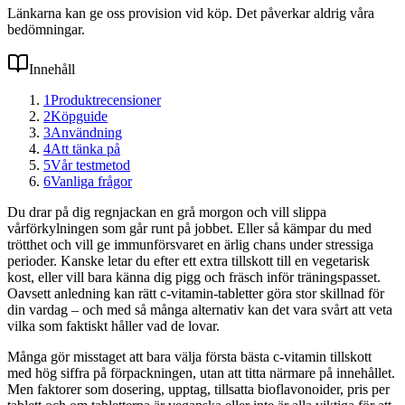
Länkarna kan ge oss provision vid köp. Det påverkar aldrig våra
bedömningar.
Innehåll
1
Produktrecensioner
2
Köpguide
3
Användning
4
Att tänka på
5
Vår testmetod
6
Vanliga frågor
Du drar på dig regnjackan en grå morgon och vill slippa
vårförkylningen som går runt på jobbet. Eller så kämpar du med
trötthet och vill ge immunförsvaret en ärlig chans under stressiga
perioder. Kanske letar du efter ett extra tillskott till en vegetarisk
kost, eller vill bara känna dig pigg och fräsch inför träningspasset.
Oavsett anledning kan rätt c-vitamin-tabletter göra stor skillnad för
din vardag – och med så många alternativ kan det vara svårt att veta
vilka som faktiskt håller vad de lovar.
Många gör misstaget att bara välja första bästa c-vitamin tillskott
med hög siffra på förpackningen, utan att titta närmare på innehållet.
Men faktorer som dosering, upptag, tillsatta bioflavonoider, pris per