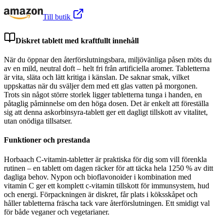
Till butik
Diskret tablett med kraftfullt innehåll
När du öppnar den återförslutningsbara, miljövänliga påsen möts du
av en mild, neutral doft – helt fri från artificiella aromer. Tabletterna
är vita, släta och lätt kritiga i känslan. De saknar smak, vilket
uppskattas när du sväljer dem med ett glas vatten på morgonen.
Trots sin något större storlek ligger tabletterna tunga i handen, en
påtaglig påminnelse om den höga dosen. Det är enkelt att föreställa
sig att denna askorbinsyra-tablett ger ett dagligt tillskott av vitalitet,
utan onödiga tillsatser.
Funktioner och prestanda
Horbaach C-vitamin-tabletter är praktiska för dig som vill förenkla
rutinen – en tablett om dagen räcker för att täcka hela 1250 % av ditt
dagliga behov. Nypon och bioflavonoider i kombination med
vitamin C ger ett komplett c-vitamin tillskott för immunsystem, hud
och energi. Förpackningen är diskret, får plats i köksskåpet och
håller tabletterna fräscha tack vare återförslutningen. Ett smidigt val
för både veganer och vegetarianer.