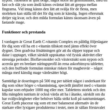
nypon. Tabletten är ljust beige, något större än genomsnittet, med en
fast och slät yta som ändå känns oväntat lätt att greppa mellan
fingrarna. Vid intag känns den lätt att svälja för de flesta, men
storleken kan ställa till det för dig som är känslig. Ingen eftersmak
dröjer sig kvar, och den milda formulan känns skonsam även på
fastande mage.
Funktioner och prestanda
I vardagen är Great Earth C-vitamin Complex en pålitlig följeslagare
för dig som vill ha ett c-vitamin tillskott med jämn effekt över
dygnet. Den gradvisa frisättningen gör att du slipper toppar och
dalar i upptaget, vilket särskilt uppskattas vid fysisk aktivitet eller
stressiga perioder. Bioflavonoider och växtextrakt som nypon och
acerola ger en bredare näringsprofil än rena askorbinsyra tabletter,
och den buffrade formulan minskar risken för magbesvär – något
många med känslig mage värdesätter högt.
Samtidigt är doseringen på 500 mg per tablett något i underkant för
dig som söker högre c-vitaminintag, speciellt jämfört med c-vitamin
kapslar som erbjuder 1000 mg eller mer. Tablettens storlek och den
lilla mängden natrium är också värda att ha i åtanke, särskilt om du
har sväljsvårigheter eller behöver hålla strikt koll på natriumintaget.
Great Earth placerar sig som ett mer balanserat alternativ än de
starkare eller lyxigare produkterna i testet, men är sällan förstavalet