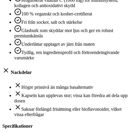
Högdoserat vitamin C (1000 mg) för immunsystem,
kollagen och antioxidativt skydd
100 % veganskt och kosher-certifierat
Fri från socker, salt och stärkelse
Glasburk som skyddar mot ljus och ger en robust
premiumkänsla
Underlättar upptaget av järn från maten
Tydlig, ren ingrediensprofil och förtroendeingivande
varumärke
Nackdelar
Högre prisnivå än många basalternativ
Kapseln kan upplevas stor; vissa kan föredra att dela upp
dosen
Saknar förlängd frisättning eller bioflavonoider, vilket
vissa efterfrågar
Specifikationer