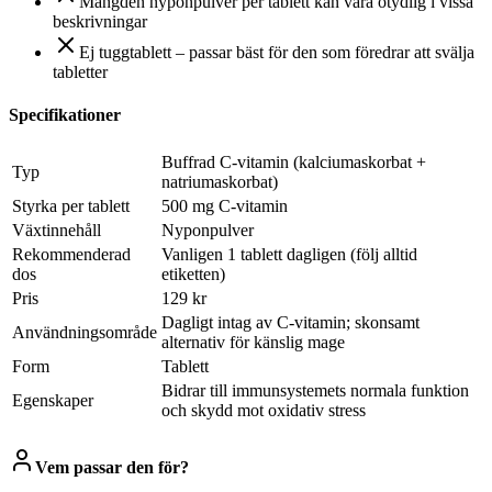
Mängden nyponpulver per tablett kan vara otydlig i vissa
beskrivningar
Ej tuggtablett – passar bäst för den som föredrar att svälja
tabletter
Specifikationer
Buffrad C‑vitamin (kalciumaskorbat +
Typ
natriumaskorbat)
Styrka per tablett
500 mg C‑vitamin
Växtinnehåll
Nyponpulver
Rekommenderad
Vanligen 1 tablett dagligen (följ alltid
dos
etiketten)
Pris
129 kr
Dagligt intag av C‑vitamin; skonsamt
Användningsområde
alternativ för känslig mage
Form
Tablett
Bidrar till immunsystemets normala funktion
Egenskaper
och skydd mot oxidativ stress
Vem passar den för?