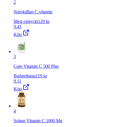
2
Närokällan C-vitamin
Mest omtyckt
129
kr
9.41
Köp
3
Core Vitamin C 500 Plus
Budgetbästa
119
kr
9.11
Köp
4
Solgar Vitamin C 1000 Mg