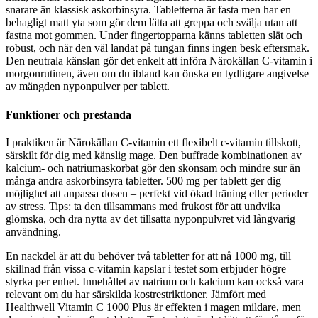
snarare än klassisk askorbinsyra. Tabletterna är fasta men har en
behagligt matt yta som gör dem lätta att greppa och svälja utan att
fastna mot gommen. Under fingertopparna känns tabletten slät och
robust, och när den väl landat på tungan finns ingen besk eftersmak.
Den neutrala känslan gör det enkelt att införa Närokällan C-vitamin i
morgonrutinen, även om du ibland kan önska en tydligare angivelse
av mängden nyponpulver per tablett.
Funktioner och prestanda
I praktiken är Närokällan C-vitamin ett flexibelt c-vitamin tillskott,
särskilt för dig med känslig mage. Den buffrade kombinationen av
kalcium- och natriumaskorbat gör den skonsam och mindre sur än
många andra askorbinsyra tabletter. 500 mg per tablett ger dig
möjlighet att anpassa dosen – perfekt vid ökad träning eller perioder
av stress. Tips: ta den tillsammans med frukost för att undvika
glömska, och dra nytta av det tillsatta nyponpulvret vid långvarig
användning.
En nackdel är att du behöver två tabletter för att nå 1000 mg, till
skillnad från vissa c-vitamin kapslar i testet som erbjuder högre
styrka per enhet. Innehållet av natrium och kalcium kan också vara
relevant om du har särskilda kostrestriktioner. Jämfört med
Healthwell Vitamin C 1000 Plus är effekten i magen mildare, men