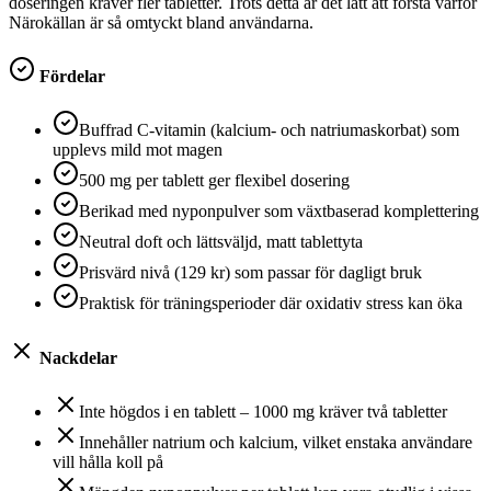
doseringen kräver fler tabletter. Trots detta är det lätt att förstå varför
Närokällan är så omtyckt bland användarna.
Fördelar
Buffrad C‑vitamin (kalcium- och natriumaskorbat) som
upplevs mild mot magen
500 mg per tablett ger flexibel dosering
Berikad med nyponpulver som växtbaserad komplettering
Neutral doft och lättsväljd, matt tablettyta
Prisvärd nivå (129 kr) som passar för dagligt bruk
Praktisk för träningsperioder där oxidativ stress kan öka
Nackdelar
Inte högdos i en tablett – 1000 mg kräver två tabletter
Innehåller natrium och kalcium, vilket enstaka användare
vill hålla koll på