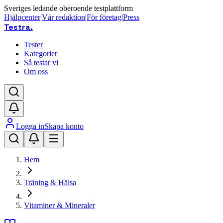
Sveriges ledande oberoende testplattform
Hjälpcenter
|
Vår redaktion
|
För företag
|
Press
Testra
.
Tester
Kategorier
Så testar vi
Om oss
Logga in
Skapa konto
Hem
Träning & Hälsa
Vitaminer & Mineraler