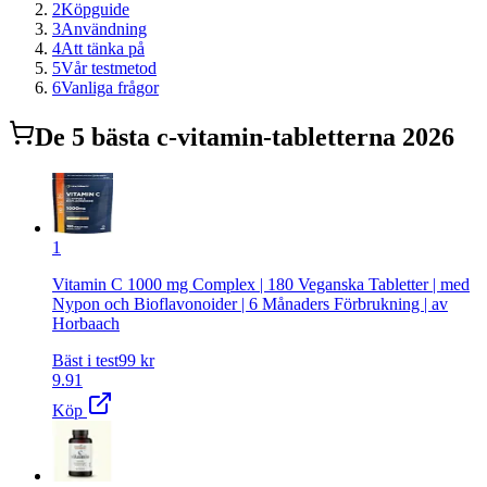
2
Köpguide
3
Användning
4
Att tänka på
5
Vår testmetod
6
Vanliga frågor
De
5
bästa
c-vitamin-tabletter
na 2026
1
Vitamin C 1000 mg Complex | 180 Veganska Tabletter | med
Nypon och Bioflavonoider | 6 Månaders Förbrukning | av
Horbaach
Bäst i test
99
kr
9.91
Köp