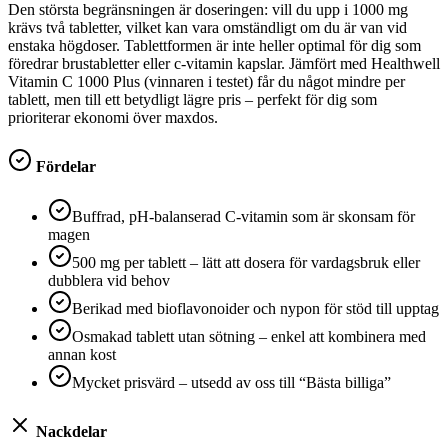
Den största begränsningen är doseringen: vill du upp i 1000 mg
krävs två tabletter, vilket kan vara omständligt om du är van vid
enstaka högdoser. Tablettformen är inte heller optimal för dig som
föredrar brustabletter eller c-vitamin kapslar. Jämfört med Healthwell
Vitamin C 1000 Plus (vinnaren i testet) får du något mindre per
tablett, men till ett betydligt lägre pris – perfekt för dig som
prioriterar ekonomi över maxdos.
Fördelar
Buffrad, pH-balanserad C-vitamin som är skonsam för
magen
500 mg per tablett – lätt att dosera för vardagsbruk eller
dubblera vid behov
Berikad med bioflavonoider och nypon för stöd till upptag
Osmakad tablett utan sötning – enkel att kombinera med
annan kost
Mycket prisvärd – utsedd av oss till “Bästa billiga”
Nackdelar