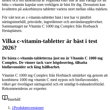
tablett och om tabletterna är veganska eller inte är alla viktiga för att
hitta c-vitamin kapslar som verkligen är bäst för dig. Dessutom kan
kvaliteten på askorbinsyra tabletter variera stort mellan olika märken.
För vårt test av c-vitamin-tabletter bäst i test har vi jämfört
näringsinnehåll, prisvärde, ingredienser och användarupplevelser.
Sammantaget tar Vitamin C 1000 mg Complex från Horbaach
förstaplatsen.
Vilka c-vitamin-tabletter är bäst i test
2026?
De bästa c-vitamin-tabletterna just nu är Vitamin C 1000 mg
Complex. De vinner tack vare högdosering, tillsatta
bioflavonoider och lång hållbarhet.
Vitamin C 1000 mg Complex från Horbäach utmärker sig genom att
kombinera 1000 mg vitamin C med nypon och bioflavonoider,
vilket ger överlägset näringsstöd och ett smidigt 6-månadersförråd.
Rekommenderas av experter.
Innehåll
1
Produktrecensioner