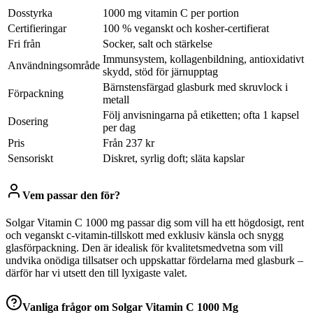
Dosstyrka
1000 mg vitamin C per portion
Certifieringar
100 % veganskt och kosher-certifierat
Fri från
Socker, salt och stärkelse
Immunsystem, kollagenbildning, antioxidativt
Användningsområde
skydd, stöd för järnupptag
Bärnstensfärgad glasburk med skruvlock i
Förpackning
metall
Följ anvisningarna på etiketten; ofta 1 kapsel
Dosering
per dag
Pris
Från 237 kr
Sensoriskt
Diskret, syrlig doft; släta kapslar
Vem passar den för?
Solgar Vitamin C 1000 mg passar dig som vill ha ett högdosigt, rent
och veganskt c-vitamin-tillskott med exklusiv känsla och snygg
glasförpackning. Den är idealisk för kvalitetsmedvetna som vill
undvika onödiga tillsatser och uppskattar fördelarna med glasburk –
därför har vi utsett den till lyxigaste valet.
Vanliga frågor om
Solgar Vitamin C 1000 Mg