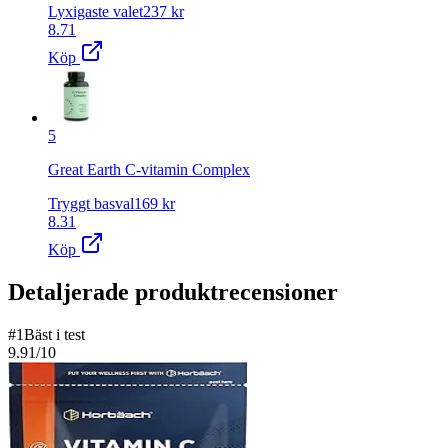
Lyxigaste valet
237
kr
8.71
Köp
5
Great Earth C-vitamin Complex
Tryggt basval
169
kr
8.31
Köp
Detaljerade produktrecensioner
#
1
Bäst i test
9.91
/10