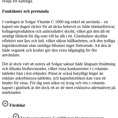
svälja för känsliga.
Funktioner och prestanda
I vardagen är Solgar Vitamin C 1000 mg enkel att använda – en
kapsel om dagen räcker för att täcka behovet av både immunförsvar,
kollagenproduktion och antioxidativt skydd, vilket gör den till ett
smidigt tillskott för dig som vill ha allt i ett. Glasburken skyddar
effektivt mot ljus och luft, vilket säkrar hållbarheten, och den tydliga
ingredienslistan utan onödiga tillsatser inger förtroende. Att den är
både vegansk och kosher gör den extra tillgänglig för fler
användare.
Det är dock värt att notera att Solgar saknar både långsam frisättning
och tillsatta bioflavonoider, vilket vissa konkurrenter i c-vitamin-
tabletter bäst i test erbjuder. Priset är också betydligt högre än
enklare askorbinsyra-tabletter, och kapselstorleken kan vara ett
hinder för vissa. För dig som söker en lyxig och ren c-vitamin-
kapsel i glasburk är det dock ett av de mest exklusiva alternativen på
marknaden.
Fördelar