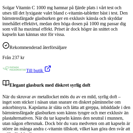
Solgar Vitamin C 1000 mg hamnar på fjärde plats i vårt test och
utses till det lyxigaste valet bland c-vitamin-tabletter bäst i test. Den
bärnstensfärgade glasburken ger en exklusiv känsla och skyddar
innehållet effektivt, medan den höga dosen på 1000 mg passar dig
som vill ha maximal effekt. Priset är dock högre än snittet och
kapseln kan kännas stor för vissa.
Rekommenderad återförsäljare
Från
237
kr
Till butik
Elegant glasburk med diskret syrlig doft
När du skruvar av metallocket möts du av en mild, syrlig doft –
inget som sticker i näsan utan snarare en diskret påminnelse om
askorbinsyra. Kapslarna är släta och lätta att greppa, inbäddade i den
bärnstensfärgade glasburken som känns tyngre och mer exklusiv än
plastalternativen. När du tar kapseln känns den neutral i munnen,
utan någon eftersmak. Dock bör du vara medveten om att kapseln är
större än många andra c-vitamin tillskott, vilket kan göra den svår att