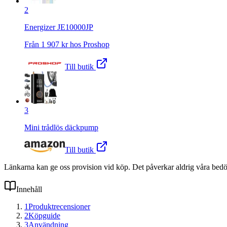
2
Energizer JE10000JP
Från
1 907
kr hos
Proshop
Till butik
3
Mini trådlös däckpump
Till butik
Länkarna kan ge oss provision vid köp. Det påverkar aldrig våra bed
Innehåll
1
Produktrecensioner
2
Köpguide
3
Användning