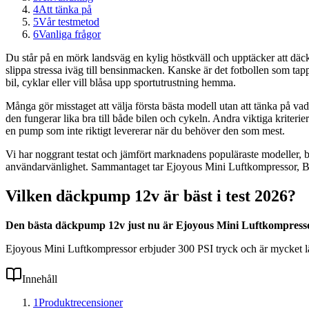
4
Att tänka på
5
Vår testmetod
6
Vanliga frågor
Du står på en mörk landsväg en kylig höstkväll och upptäcker att däcke
slippa stressa iväg till bensinmacken. Kanske är det fotbollen som ta
bil, cyklar eller vill blåsa upp sportutrustning hemma.
Många gör misstaget att välja första bästa modell utan att tänka på va
den fungerar lika bra till både bilen och cykeln. Andra viktiga kriteri
en pump som inte riktigt levererar när du behöver den som mest.
Vi har noggrant testat och jämfört marknadens populäraste modeller,
användarvänlighet. Sammantaget tar Ejoyous Mini Luftkompressor, Bär
Vilken däckpump 12v är bäst i test 2026?
Den bästa däckpump 12v just nu är Ejoyous Mini Luftkompress
Ejoyous Mini Luftkompressor erbjuder 300 PSI tryck och är mycket lätt a
Innehåll
1
Produktrecensioner