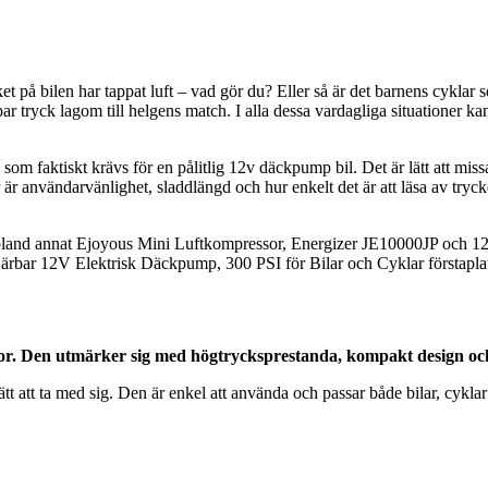
t på bilen har tappat luft – vad gör du? Eller så är det barnens cyklar 
ppar tryck lagom till helgens match. I alla dessa vardagliga situationer
d som faktiskt krävs för en pålitlig 12v däckpump bil. Det är lätt att mi
er är användarvänlighet, sladdlängd och hur enkelt det är att läsa av try
 bland annat Ejoyous Mini Luftkompressor, Energizer JE10000JP och 12v
bar 12V Elektrisk Däckpump, 300 PSI för Bilar och Cyklar förstaplats
or. Den utmärker sig med högtrycksprestanda, kompakt design o
tt ta med sig. Den är enkel att använda och passar både bilar, cyklar och 