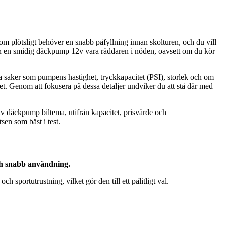
som plötsligt behöver en snabb påfyllning innan skolturen, och du vill
 kan en smidig däckpump 12v vara räddaren i nöden, oavsett om du kör
ssa saker som pumpens hastighet, tryckkapacitet (PSI), storlek och om
cket. Genom att fokusera på dessa detaljer undviker du att stå där med
 däckpump biltema, utifrån kapacitet, prisvärde och
en som bäst i test.
ch snabb användning.
sportutrustning, vilket gör den till ett pålitligt val.