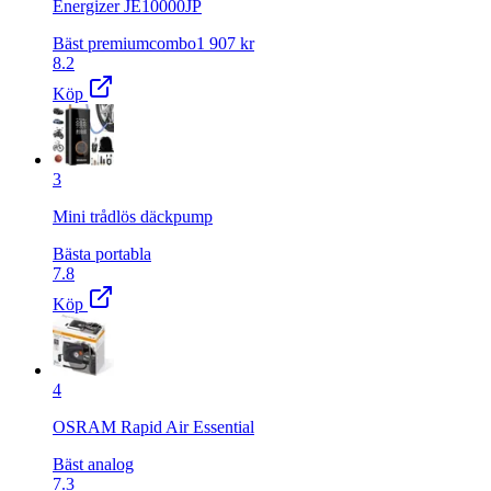
Energizer JE10000JP
Bäst premiumcombo
1 907
kr
8.2
Köp
3
Mini trådlös däckpump
Bästa portabla
7.8
Köp
4
OSRAM Rapid Air Essential
Bäst analog
7.3