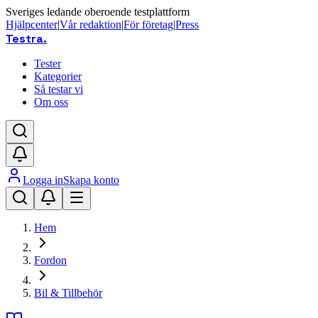
Sveriges ledande oberoende testplattform
Hjälpcenter
|
Vår redaktion
|
För företag
|
Press
Testra
.
Tester
Kategorier
Så testar vi
Om oss
Logga in
Skapa konto
Hem
Fordon
Bil & Tillbehör