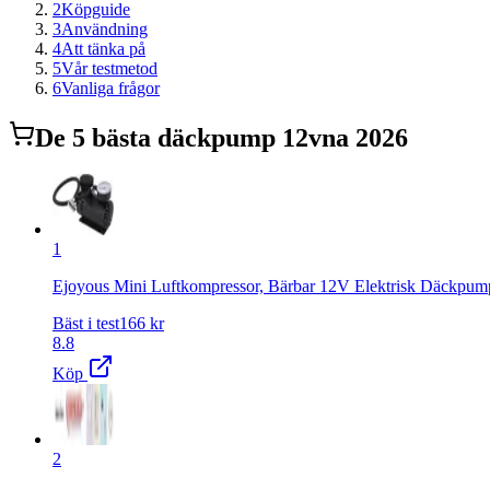
2
Köpguide
3
Användning
4
Att tänka på
5
Vår testmetod
6
Vanliga frågor
De
5
bästa
däckpump 12v
na 2026
1
Ejoyous Mini Luftkompressor, Bärbar 12V Elektrisk Däckpump, 
Bäst i test
166
kr
8.8
Köp
2