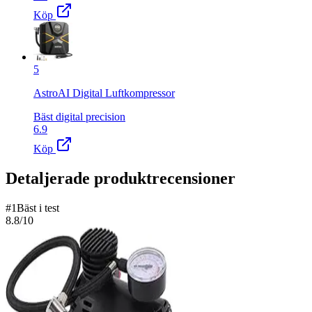
Köp
5
AstroAI Digital Luftkompressor
Bäst digital precision
6.9
Köp
Detaljerade produktrecensioner
#
1
Bäst i test
8.8
/10