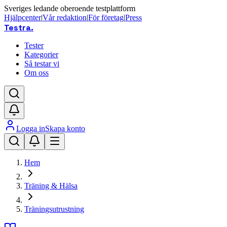
Sveriges ledande oberoende testplattform
Hjälpcenter
|
Vår redaktion
|
För företag
|
Press
Testra
.
Tester
Kategorier
Så testar vi
Om oss
Logga in
Skapa konto
Hem
Träning & Hälsa
Träningsutrustning