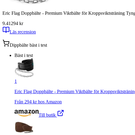
Eric Flag Doppbälte - Premium Viktbälte för Kroppsviktsträning Tyngd
9.41
294
kr
Läs recension
Dippbälte
bäst i test
Bäst i test
1
Eric Flag Doppbälte - Premium Viktbälte för Kroppsviktstränin
Från
294
kr hos
Amazon
Till butik