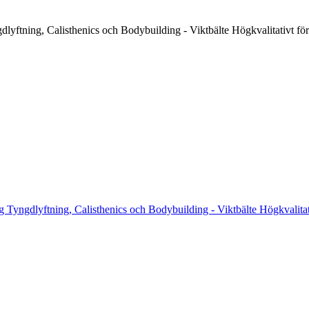
lyftning, Calisthenics och Bodybuilding - Viktbälte Högkvalitativt fö
g Tyngdlyftning, Calisthenics och Bodybuilding - Viktbälte Högkvalitat