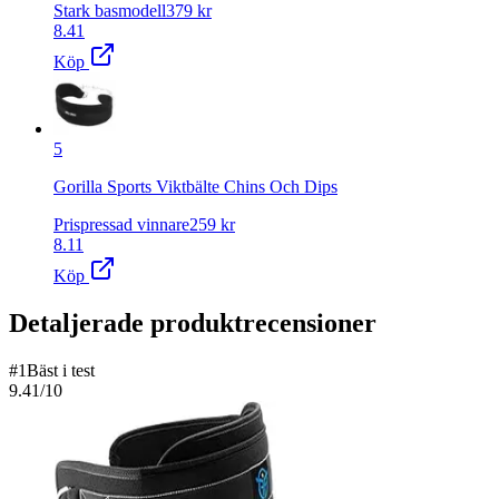
Stark basmodell
379
kr
8.41
Köp
5
Gorilla Sports Viktbälte Chins Och Dips
Prispressad vinnare
259
kr
8.11
Köp
Detaljerade produktrecensioner
#
1
Bäst i test
9.41
/10