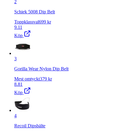
2
Schiek 5008 Dip Belt
Toppklassval
699
kr
9.11
Köp
3
Gorilla Wear Nylon Dip Belt
Mest omtyckt
379
kr
8.81
Köp
4
Recoil Dipsbälte