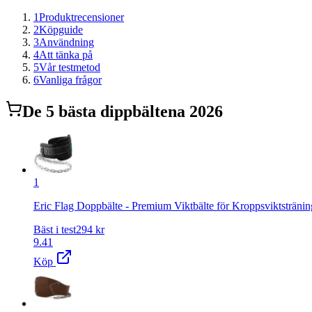
1
Produktrecensioner
2
Köpguide
3
Användning
4
Att tänka på
5
Vår testmetod
6
Vanliga frågor
De
5
bästa
dippbälte
na 2026
1
Eric Flag Doppbälte - Premium Viktbälte för Kroppsviktstränin
Bäst i test
294
kr
9.41
Köp