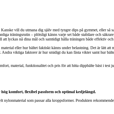
nivå. Kanske vill du utmana dig själv med tyngre dips på gymmet, eller 
anliga träningsrutin – plötsligt känns varje set både stabilare och säkrar
till att lyckas nå dina mål och samtidigt hålla träningen både effektiv och
 material eller hur bältet faktiskt känns under belastning. Det är lätt att
 Andra viktiga faktorer är hur smidigt du kan fästa vikter samt hur bältet
fort, material, funktionalitet och pris för att hitta dippbälte bäst i te
r hög komfort, flexibel passform och optimal kedjelängd.
elt nylonmaterial som passar alla kroppsformer. Produkten rekommender