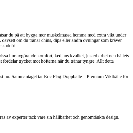
så satsar du på att bygga mer muskelmassa hemma med extra vikt under
e, oavsett om du tränar chins, dips eller andra övningar som kräver
 skadefri.
 missa hur avgörande komfort, kedjans kvalitet, justerbarhet och bältets
 fördelar trycket mot höfterna när du tränar tyngre. Allt detta
st just nu. Sammantaget tar Eric Flag Doppbälte – Premium Viktbälte för
as av experter tack vare sin hållbarhet och genomtänkta design.