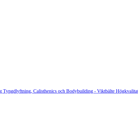
g Tyngdlyftning, Calisthenics och Bodybuilding - Viktbälte Högkvalitat