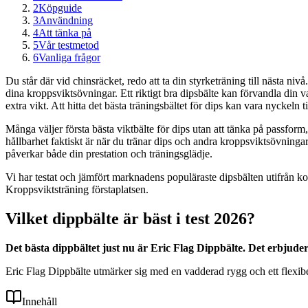
2
Köpguide
3
Användning
4
Att tänka på
5
Vår testmetod
6
Vanliga frågor
Du står där vid chinsräcket, redo att ta din styrketräning till nästa 
dina kroppsviktsövningar. Ett riktigt bra dipsbälte kan förvandla din v
extra vikt. Att hitta det bästa träningsbältet för dips kan vara nyckeln 
Många väljer första bästa viktbälte för dips utan att tänka på passform,
hållbarhet faktiskt är när du tränar dips och andra kroppsviktsövningar.
påverkar både din prestation och träningsglädje.
Vi har testat och jämfört marknadens populäraste dipsbälten utifrån kom
Kroppsviktsträning förstaplatsen.
Vilket dippbälte är bäst i test 2026?
Det bästa dippbältet just nu är Eric Flag Dippbälte. Det erbjude
Eric Flag Dippbälte utmärker sig med en vadderad rygg och ett flexib
Innehåll