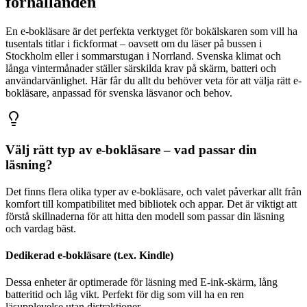
förhållanden
En e-bokläsare är det perfekta verktyget för bokälskaren som vill ha
tusentals titlar i fickformat – oavsett om du läser på bussen i
Stockholm eller i sommarstugan i Norrland. Svenska klimat och
långa vintermånader ställer särskilda krav på skärm, batteri och
användarvänlighet. Här får du allt du behöver veta för att välja rätt e-
bokläsare, anpassad för svenska läsvanor och behov.
Välj rätt typ av e-bokläsare – vad passar din
läsning?
Det finns flera olika typer av e-bokläsare, och valet påverkar allt från
komfort till kompatibilitet med bibliotek och appar. Det är viktigt att
förstå skillnaderna för att hitta den modell som passar din läsning
och vardag bäst.
Dedikerad e-bokläsare (t.ex. Kindle)
Dessa enheter är optimerade för läsning med E-ink-skärm, lång
batteritid och låg vikt. Perfekt för dig som vill ha en ren
läsupplevelse utan distraktioner.