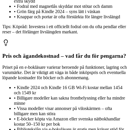
extra skydd
•
Fodral med magnetlås skyddar mot stötar och damm
•
Grön färg på Kindle 2024 – syns lätt i väskan
•
Knappar och portar är ofta förstärkta för längre livslängd
Tips:
Köpråd: Investera i ett officiellt fodral om du ofta pendlar eller
reser – det förlänger livslängden markant.
Pris och ägandekostnad – vad får du för pengarna?
Priset på en e-bokläsare varierar beroende på funktioner, lagring och
varumärke. Det är viktigt att väga in både inköpspris och eventuella
löpande kostnader för böcker och abonnemang.
•
Kindle 2024 och Kindle 16 GB Wi-Fi kostar mellan 1454
och 1549 kr
•
Billigare modeller kan sakna frontbelysning eller ha mindre
minne
•
Vissa modeller visar annonser på viloskärmen – ofta
billigare men kan störa
•
E-böcker köpta via Amazon eller svenska nätbokhandlar
kostar 50–150 kr per bok
•
Bibliotekslån via e-boksläsare är gratis men kräver stöd för