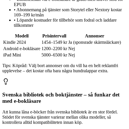
EPUB
•
Abonnemang på tjänster som Storytel eller Nextory kostar
169–199 kr/mån
•
Löpande kostnader för tillbehör som fodral och laddare
tillkommer
Modell
Prisintervall
Annonser
Kindle 2024
1454–1549 kr
Ja (sponsrade skärmsläckare)
Android e-bokläsare
1200–2200 kr
Nej
iPad Mini
5000–6500 kr
Nej
Tips:
Köpråd: Välj bort annonser om du vill ha en helt reklamfri
upplevelse – det kostar ofta bara några hundralappar extra.
Svenska bibliotek och boktjänster – så funkar det
med e-bokläsare
Att kunna låna e-böcker från svenska bibliotek är en stor fördel.
Stödet för svenska tjänster varierar mellan olika modeller, så
kontrollera alltid kompatibiliteten innan köp.