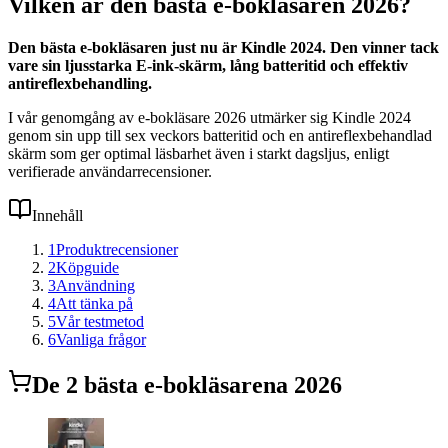
Vilken är den bästa e-bokläsaren 2026?
Den bästa e-bokläsaren just nu är Kindle 2024. Den vinner tack
vare sin ljusstarka E-ink-skärm, lång batteritid och effektiv
antireflexbehandling.
I vår genomgång av e-bokläsare 2026 utmärker sig Kindle 2024
genom sin upp till sex veckors batteritid och en antireflexbehandlad
skärm som ger optimal läsbarhet även i starkt dagsljus, enligt
verifierade användarrecensioner.
Innehåll
1
Produktrecensioner
2
Köpguide
3
Användning
4
Att tänka på
5
Vår testmetod
6
Vanliga frågor
De
2
bästa
e-bokläsare
na 2026