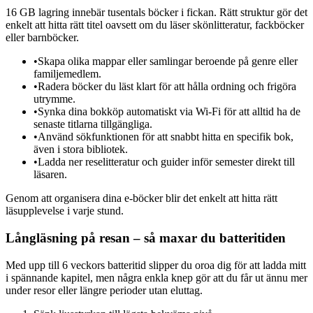
16 GB lagring innebär tusentals böcker i fickan. Rätt struktur gör det
enkelt att hitta rätt titel oavsett om du läser skönlitteratur, fackböcker
eller barnböcker.
•
Skapa olika mappar eller samlingar beroende på genre eller
familjemedlem.
•
Radera böcker du läst klart för att hålla ordning och frigöra
utrymme.
•
Synka dina bokköp automatiskt via Wi-Fi för att alltid ha de
senaste titlarna tillgängliga.
•
Använd sökfunktionen för att snabbt hitta en specifik bok,
även i stora bibliotek.
•
Ladda ner reselitteratur och guider inför semester direkt till
läsaren.
Genom att organisera dina e-böcker blir det enkelt att hitta rätt
läsupplevelse i varje stund.
Långläsning på resan – så maxar du batteritiden
Med upp till 6 veckors batteritid slipper du oroa dig för att ladda mitt
i spännande kapitel, men några enkla knep gör att du får ut ännu mer
under resor eller längre perioder utan eluttag.