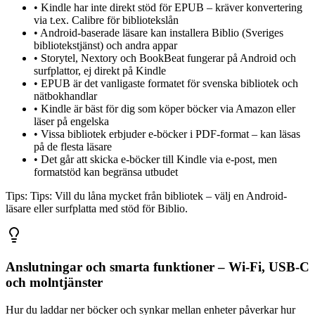
•
Kindle har inte direkt stöd för EPUB – kräver konvertering
via t.ex. Calibre för bibliotekslån
•
Android-baserade läsare kan installera Biblio (Sveriges
bibliotekstjänst) och andra appar
•
Storytel, Nextory och BookBeat fungerar på Android och
surfplattor, ej direkt på Kindle
•
EPUB är det vanligaste formatet för svenska bibliotek och
nätbokhandlar
•
Kindle är bäst för dig som köper böcker via Amazon eller
läser på engelska
•
Vissa bibliotek erbjuder e-böcker i PDF-format – kan läsas
på de flesta läsare
•
Det går att skicka e-böcker till Kindle via e-post, men
formatstöd kan begränsa utbudet
Tips:
Tips: Vill du låna mycket från bibliotek – välj en Android-
läsare eller surfplatta med stöd för Biblio.
Anslutningar och smarta funktioner – Wi-Fi, USB-C
och molntjänster
Hur du laddar ner böcker och synkar mellan enheter påverkar hur