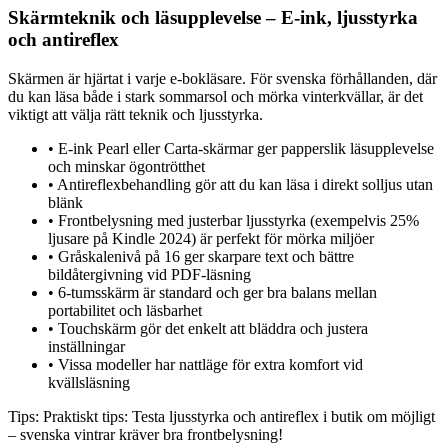
Skärmteknik och läsupplevelse – E-ink, ljusstyrka
och antireflex
Skärmen är hjärtat i varje e-bokläsare. För svenska förhållanden, där
du kan läsa både i stark sommarsol och mörka vinterkvällar, är det
viktigt att välja rätt teknik och ljusstyrka.
•
E-ink Pearl eller Carta-skärmar ger papperslik läsupplevelse
och minskar ögontrötthet
•
Antireflexbehandling gör att du kan läsa i direkt solljus utan
blänk
•
Frontbelysning med justerbar ljusstyrka (exempelvis 25%
ljusare på Kindle 2024) är perfekt för mörka miljöer
•
Gråskalenivå på 16 ger skarpare text och bättre
bildåtergivning vid PDF-läsning
•
6-tumsskärm är standard och ger bra balans mellan
portabilitet och läsbarhet
•
Touchskärm gör det enkelt att bläddra och justera
inställningar
•
Vissa modeller har nattläge för extra komfort vid
kvällsläsning
Tips:
Praktiskt tips: Testa ljusstyrka och antireflex i butik om möjligt
– svenska vintrar kräver bra frontbelysning!