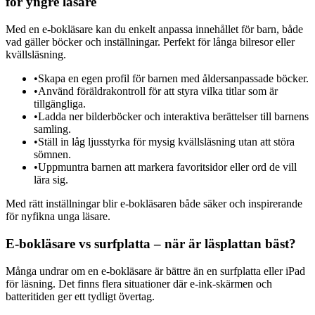
för yngre läsare
Med en e-bokläsare kan du enkelt anpassa innehållet för barn, både
vad gäller böcker och inställningar. Perfekt för långa bilresor eller
kvällsläsning.
•
Skapa en egen profil för barnen med åldersanpassade böcker.
•
Använd föräldrakontroll för att styra vilka titlar som är
tillgängliga.
•
Ladda ner bilderböcker och interaktiva berättelser till barnens
samling.
•
Ställ in låg ljusstyrka för mysig kvällsläsning utan att störa
sömnen.
•
Uppmuntra barnen att markera favoritsidor eller ord de vill
lära sig.
Med rätt inställningar blir e-bokläsaren både säker och inspirerande
för nyfikna unga läsare.
E-bokläsare vs surfplatta – när är läsplattan bäst?
Många undrar om en e-bokläsare är bättre än en surfplatta eller iPad
för läsning. Det finns flera situationer där e-ink-skärmen och
batteritiden ger ett tydligt övertag.