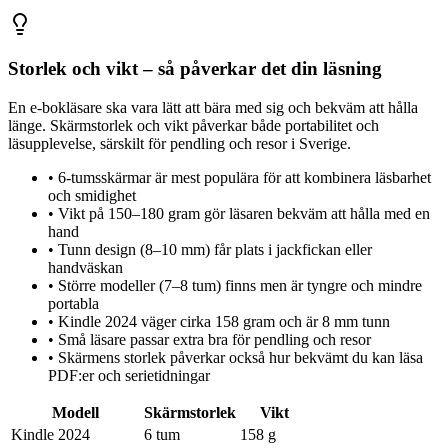
Storlek och vikt – så påverkar det din läsning
En e-bokläsare ska vara lätt att bära med sig och bekväm att hålla
länge. Skärmstorlek och vikt påverkar både portabilitet och
läsupplevelse, särskilt för pendling och resor i Sverige.
•
6-tumsskärmar är mest populära för att kombinera läsbarhet
och smidighet
•
Vikt på 150–180 gram gör läsaren bekväm att hålla med en
hand
•
Tunn design (8–10 mm) får plats i jackfickan eller
handväskan
•
Större modeller (7–8 tum) finns men är tyngre och mindre
portabla
•
Kindle 2024 väger cirka 158 gram och är 8 mm tunn
•
Små läsare passar extra bra för pendling och resor
•
Skärmens storlek påverkar också hur bekvämt du kan läsa
PDF:er och serietidningar
Modell
Skärmstorlek
Vikt
Kindle 2024
6 tum
158 g