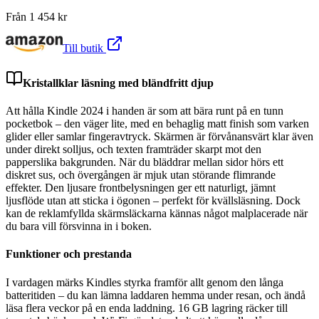
Från
1 454
kr
Till butik
Kristallklar läsning med bländfritt djup
Att hålla Kindle 2024 i handen är som att bära runt på en tunn
pocketbok – den väger lite, med en behaglig matt finish som varken
glider eller samlar fingeravtryck. Skärmen är förvånansvärt klar även
under direkt solljus, och texten framträder skarpt mot den
papperslika bakgrunden. När du bläddrar mellan sidor hörs ett
diskret sus, och övergången är mjuk utan störande flimrande
effekter. Den ljusare frontbelysningen ger ett naturligt, jämnt
ljusflöde utan att sticka i ögonen – perfekt för kvällsläsning. Dock
kan de reklamfyllda skärmsläckarna kännas något malplacerade när
du bara vill försvinna in i boken.
Funktioner och prestanda
I vardagen märks Kindles styrka framför allt genom den långa
batteritiden – du kan lämna laddaren hemma under resan, och ändå
läsa flera veckor på en enda laddning. 16 GB lagring räcker till