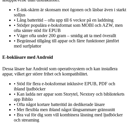
•
E-ink-skärm är skonsam mot ögonen och läsbar även i starkt
solljus
•
Lång batteritid – ofta upp till 6 veckor på en laddning
•
Stödjer populära e-boksformat som MOBI och AZW, men
ofta sämre stöd för EPUB
•
Väger ofta under 200 gram – smidig att ta med överallt
•
Begränsad tillgång till appar och färre funktioner jämfört
med surfplattor
E-bokläsare med Android
Dessa läsare har Android som operativsystem och kan installera
appar, vilket ger större frihet och kompatibilitet.
•
Stöd för flera e-boksformat inklusive EPUB, PDF och
ibland ljudböcker
•
Kan ladda ner appar som Storytel, Nextory och bibliotekets
app Biblio
•
Ofta något kortare batteritid än dedikerade läsare
•
Mer flexibla men ibland något långsammare gränssnitt
•
Bra val för dig som vill kombinera läsning med ljudböcker
och streaming