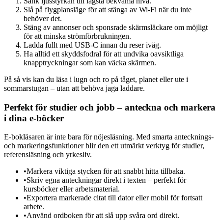
Sänk ljusstyrkan till lägsta bekväma nivå.
Slå på flygplansläge för att stänga av Wi-Fi när du inte
behöver det.
Stäng av annonser och sponsrade skärmsläckare om möjligt
för att minska strömförbrukningen.
Ladda fullt med USB-C innan du reser iväg.
Ha alltid ett skyddsfodral för att undvika oavsiktliga
knapptryckningar som kan väcka skärmen.
På så vis kan du läsa i lugn och ro på tåget, planet eller ute i
sommarstugan – utan att behöva jaga laddare.
Perfekt för studier och jobb – anteckna och markera
i dina e-böcker
E-bokläsaren är inte bara för nöjesläsning. Med smarta antecknings-
och markeringsfunktioner blir den ett utmärkt verktyg för studier,
referensläsning och yrkesliv.
•
Markera viktiga stycken för att snabbt hitta tillbaka.
•
Skriv egna anteckningar direkt i texten – perfekt för
kursböcker eller arbetsmaterial.
•
Exportera markerade citat till dator eller mobil för fortsatt
arbete.
•
Använd ordboken för att slå upp svåra ord direkt.