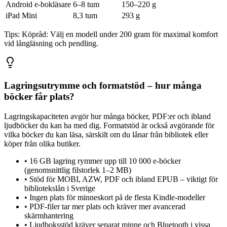
Android e-bokläsare
6–8 tum
150–220 g
iPad Mini
8,3 tum
293 g
Tips:
Köpråd: Välj en modell under 200 gram för maximal komfort
vid långläsning och pendling.
Lagringsutrymme och formatstöd – hur många
böcker får plats?
Lagringskapaciteten avgör hur många böcker, PDF:er och ibland
ljudböcker du kan ha med dig. Formatstöd är också avgörande för
vilka böcker du kan läsa, särskilt om du lånar från bibliotek eller
köper från olika butiker.
•
16 GB lagring rymmer upp till 10 000 e-böcker
(genomsnittlig filstorlek 1–2 MB)
•
Stöd för MOBI, AZW, PDF och ibland EPUB – viktigt för
bibliotekslån i Sverige
•
Ingen plats för minneskort på de flesta Kindle-modeller
•
PDF-filer tar mer plats och kräver mer avancerad
skärmhantering
•
Ljudboksstöd kräver separat minne och Bluetooth i vissa