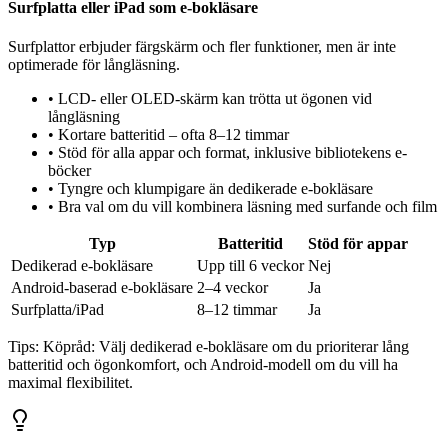
Surfplatta eller iPad som e-bokläsare
Surfplattor erbjuder färgskärm och fler funktioner, men är inte
optimerade för långläsning.
•
LCD- eller OLED-skärm kan trötta ut ögonen vid
långläsning
•
Kortare batteritid – ofta 8–12 timmar
•
Stöd för alla appar och format, inklusive bibliotekens e-
böcker
•
Tyngre och klumpigare än dedikerade e-bokläsare
•
Bra val om du vill kombinera läsning med surfande och film
Typ
Batteritid
Stöd för appar
Dedikerad e-bokläsare
Upp till 6 veckor
Nej
Android-baserad e-bokläsare
2–4 veckor
Ja
Surfplatta/iPad
8–12 timmar
Ja
Tips:
Köpråd: Välj dedikerad e-bokläsare om du prioriterar lång
batteritid och ögonkomfort, och Android-modell om du vill ha
maximal flexibilitet.