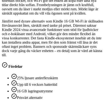
tusentals böcker, och Wi-Fi gör det enkelt att köpa eller låna nya
titlar direkt från soffan. Frontbelysningen är jämn och kraftfull,
oavsett om du läser i starkt motljus eller mörkt rum. Mörkt läge är
särskilt uppskattat om du vill vila ögonen sent på kvällen.
Jämfört med dyrare alternativ som Kindle 16 GB Wi-Fi är skillnaden
förvånansvärt liten, särskilt med tanke på priset. Däremot saknar
Kindle 2024 vissa avancerade funktioner som stöd för ljudböcker
och e-bokläsare med Android, vilket gör den mindre flexibel än
vissa konkurrenter. Det fasta Kindle-ekosystemet innebär att du inte
kan installera andra appar, men för den som främst vill läsa är det
oftast inget problem. Banners och sponsrade skärmsläckare syns
dock varje gång du väcker enheten – en detalj som är värd att känna
till.
Fördelar
25% ljusare antireflexskärm
Upp till 6 veckors batteritid
16 GB lagringsutrymme
Prisvärt alternativ