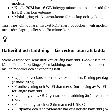
modeller
•
Kindle 2024 har 16 GB inbyggt minne, men saknar stöd för
EPUB utan konvertering
•
Molnlagring via Amazon-konto för backup och synkning
Tips:
Tips: Om du läser mycket PDF eller ljudböcker – välj modell
med större lagring eller stöd för minneskort.
Batteritid och laddning – läs veckor utan att ladda
Svenska resor och semestrar kräver lång batteritid. E-bokläsare är
kända för att räcka länge på en laddning, men det finns skillnader
mellan modeller och användningssätt.
•
Upp till 6 veckors batteritid vid 30 minuters läsning per dag
(Kindle 2024)
•
Frontbelysning och Wi-Fi drar mer ström – stäng av Wi-Fi
för längre batteritid
•
Laddning via USB-C ger snabbare laddning än äldre micro-
USB
•
Full laddning tar cirka 2 timmar med USB-C
•
Surfplattor och Android-läsare har ofta kortare batteritid (2–