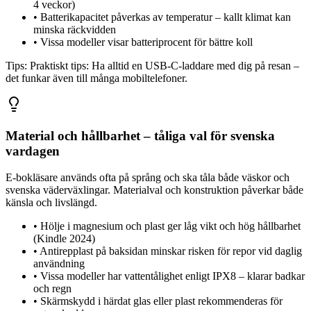
4 veckor)
•
Batterikapacitet påverkas av temperatur – kallt klimat kan
minska räckvidden
•
Vissa modeller visar batteriprocent för bättre koll
Tips:
Praktiskt tips: Ha alltid en USB-C-laddare med dig på resan –
det funkar även till många mobiltelefoner.
Material och hållbarhet – tåliga val för svenska
vardagen
E-bokläsare används ofta på språng och ska tåla både väskor och
svenska väderväxlingar. Materialval och konstruktion påverkar både
känsla och livslängd.
•
Hölje i magnesium och plast ger låg vikt och hög hållbarhet
(Kindle 2024)
•
Antirepplast på baksidan minskar risken för repor vid daglig
användning
•
Vissa modeller har vattentålighet enligt IPX8 – klarar badkar
och regn
•
Skärmskydd i härdat glas eller plast rekommenderas för