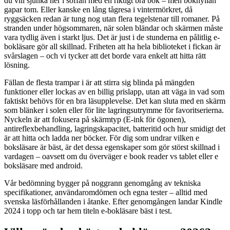
du vill sjunka ner i soffan med en riktigt bra bok – men bokhyllan
gapar tom. Eller kanske en lång tågresa i vintermörkret, då
ryggsäcken redan är tung nog utan flera tegelstenar till romaner. På
stranden under högsommaren, när solen bländar och skärmen måste
vara tydlig även i starkt ljus. Det är just i de stunderna en pålitlig e-
bokläsare gör all skillnad. Friheten att ha hela biblioteket i fickan är
svårslagen – och vi tycker att det borde vara enkelt att hitta rätt
lösning.
Fällan de flesta trampar i är att stirra sig blinda på mängden
funktioner eller lockas av en billig prislapp, utan att väga in vad som
faktiskt behövs för en bra läsupplevelse. Det kan sluta med en skärm
som blänker i solen eller för lite lagringsutrymme för favoritserierna.
Nyckeln är att fokusera på skärmtyp (E-ink för ögonen),
antireflexbehandling, lagringskapacitet, batteritid och hur smidigt det
är att hitta och ladda ner böcker. För dig som undrar vilken e
boksläsare är bäst, är det dessa egenskaper som gör störst skillnad i
vardagen – oavsett om du överväger e book reader vs tablet eller e
boksläsare med android.
Vår bedömning bygger på noggrann genomgång av tekniska
specifikationer, användaromdömen och egna tester – alltid med
svenska läsförhållanden i åtanke. Efter genomgången landar Kindle
2024 i topp och tar hem titeln e-bokläsare bäst i test.