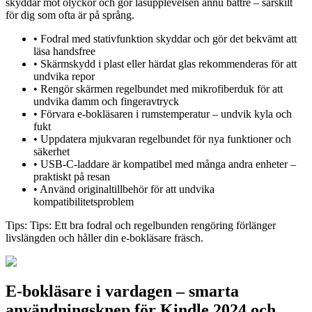
skyddar mot olyckor och gör läsupplevelsen ännu bättre – särskilt
för dig som ofta är på språng.
•
Fodral med stativfunktion skyddar och gör det bekvämt att
läsa handsfree
•
Skärmskydd i plast eller härdat glas rekommenderas för att
undvika repor
•
Rengör skärmen regelbundet med mikrofiberduk för att
undvika damm och fingeravtryck
•
Förvara e-bokläsaren i rumstemperatur – undvik kyla och
fukt
•
Uppdatera mjukvaran regelbundet för nya funktioner och
säkerhet
•
USB-C-laddare är kompatibel med många andra enheter –
praktiskt på resan
•
Använd originaltillbehör för att undvika
kompatibilitetsproblem
Tips:
Tips: Ett bra fodral och regelbunden rengöring förlänger
livslängden och håller din e-bokläsare fräsch.
E-bokläsare i vardagen – smarta
användningsknep för Kindle 2024 och