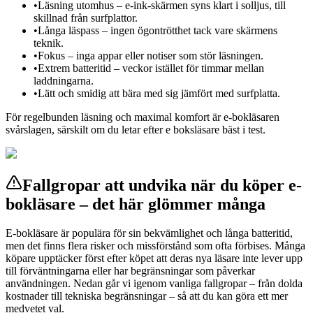
•
Läsning utomhus – e-ink-skärmen syns klart i solljus, till
skillnad från surfplattor.
•
Långa läspass – ingen ögontrötthet tack vare skärmens
teknik.
•
Fokus – inga appar eller notiser som stör läsningen.
•
Extrem batteritid – veckor istället för timmar mellan
laddningarna.
•
Lätt och smidig att bära med sig jämfört med surfplatta.
För regelbunden läsning och maximal komfort är e-bokläsaren
svårslagen, särskilt om du letar efter e boksläsare bäst i test.
Fallgropar att undvika när du köper e-
bokläsare – det här glömmer många
E-bokläsare är populära för sin bekvämlighet och långa batteritid,
men det finns flera risker och missförstånd som ofta förbises. Många
köpare upptäcker först efter köpet att deras nya läsare inte lever upp
till förväntningarna eller har begränsningar som påverkar
användningen. Nedan går vi igenom vanliga fallgropar – från dolda
kostnader till tekniska begränsningar – så att du kan göra ett mer
medvetet val.