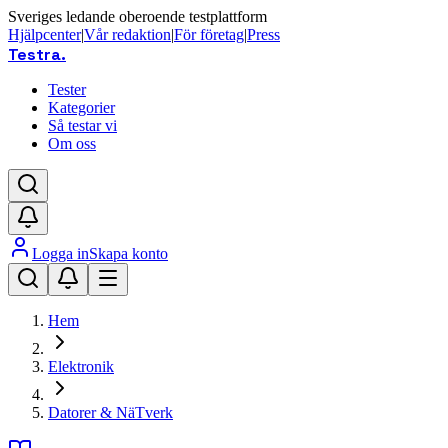
Sveriges ledande oberoende testplattform
Hjälpcenter
|
Vår redaktion
|
För företag
|
Press
Testra
.
Tester
Kategorier
Så testar vi
Om oss
Logga in
Skapa konto
Hem
Elektronik
Datorer & NäTverk