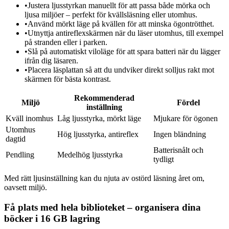
•
Justera ljusstyrkan manuellt för att passa både mörka och
ljusa miljöer – perfekt för kvällsläsning eller utomhus.
•
Använd mörkt läge på kvällen för att minska ögontrötthet.
•
Utnyttja antireflexskärmen när du läser utomhus, till exempel
på stranden eller i parken.
•
Slå på automatiskt viloläge för att spara batteri när du lägger
ifrån dig läsaren.
•
Placera läsplattan så att du undviker direkt solljus rakt mot
skärmen för bästa kontrast.
Rekommenderad
Miljö
Fördel
inställning
Kväll inomhus
Låg ljusstyrka, mörkt läge
Mjukare för ögonen
Utomhus
Hög ljusstyrka, antireflex
Ingen bländning
dagtid
Batterisnålt och
Pendling
Medelhög ljusstyrka
tydligt
Med rätt ljusinställning kan du njuta av ostörd läsning året om,
oavsett miljö.
Få plats med hela biblioteket – organisera dina
böcker i 16 GB lagring