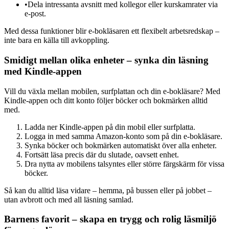
•
Dela intressanta avsnitt med kollegor eller kurskamrater via
e-post.
Med dessa funktioner blir e-bokläsaren ett flexibelt arbetsredskap –
inte bara en källa till avkoppling.
Smidigt mellan olika enheter – synka din läsning
med Kindle-appen
Vill du växla mellan mobilen, surfplattan och din e-bokläsare? Med
Kindle-appen och ditt konto följer böcker och bokmärken alltid
med.
Ladda ner Kindle-appen på din mobil eller surfplatta.
Logga in med samma Amazon-konto som på din e-bokläsare.
Synka böcker och bokmärken automatiskt över alla enheter.
Fortsätt läsa precis där du slutade, oavsett enhet.
Dra nytta av mobilens talsyntes eller större färgskärm för vissa
böcker.
Så kan du alltid läsa vidare – hemma, på bussen eller på jobbet –
utan avbrott och med all läsning samlad.
Barnens favorit – skapa en trygg och rolig läsmiljö