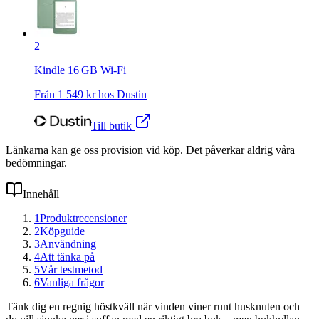
2
Kindle 16 GB Wi-Fi
Från
1 549
kr hos
Dustin
Till butik
Länkarna kan ge oss provision vid köp. Det påverkar aldrig våra
bedömningar.
Innehåll
1
Produktrecensioner
2
Köpguide
3
Användning
4
Att tänka på
5
Vår testmetod
6
Vanliga frågor
Tänk dig en regnig höstkväll när vinden viner runt husknuten och