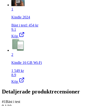
1
Kindle 2024
Bäst i test
1 454
kr
9.1
Köp
2
Kindle 16 GB Wi-Fi
1 549
kr
8.9
Köp
Detaljerade produktrecensioner
#
1
Bäst i test
9.1
/10