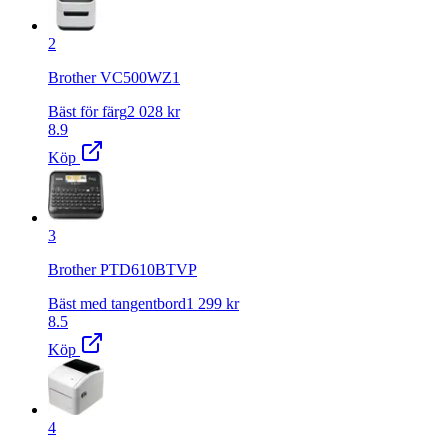
2
Brother VC500WZ1
Bäst för färg
2 028
kr
8.9
Köp
3
Brother PTD610BTVP
Bäst med tangentbord
1 299
kr
8.5
Köp
4