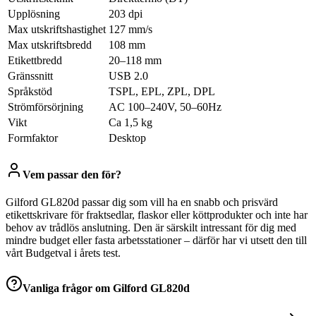
Upplösning
203 dpi
Max utskriftshastighet
127 mm/s
Max utskriftsbredd
108 mm
Etikettbredd
20–118 mm
Gränssnitt
USB 2.0
Språkstöd
TSPL, EPL, ZPL, DPL
Strömförsörjning
AC 100–240V, 50–60Hz
Vikt
Ca 1,5 kg
Formfaktor
Desktop
Vem passar den för?
Gilford GL820d passar dig som vill ha en snabb och prisvärd
etikettskrivare för fraktsedlar, flaskor eller köttprodukter och inte har
behov av trådlös anslutning. Den är särskilt intressant för dig med
mindre budget eller fasta arbetsstationer – därför har vi utsett den till
vårt Budgetval i årets test.
Vanliga frågor om
Gilford GL820d