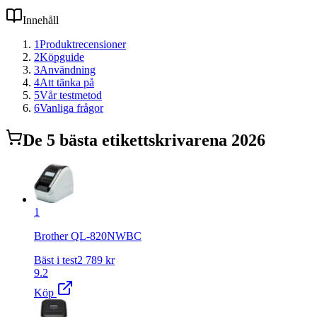
Innehåll
1
Produktrecensioner
2
Köpguide
3
Användning
4
Att tänka på
5
Vår testmetod
6
Vanliga frågor
De
5
bästa
etikettskrivare
na 2026
1
Brother QL-820NWBC
Bäst i test
2 789
kr
9.2
Köp