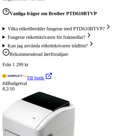
Vanliga frågor om
Brother PTD610BTVP
Vilka etikettbredder fungerar med PTD610BTVP?
Fungerar etikettskrivaren för fraktsedlar?
Kan jag använda etikettskrivaren trådlöst?
Rekommenderad återförsäljare
Från
1 299
kr
Till butik
#
4
Budgetval
8.2
/10