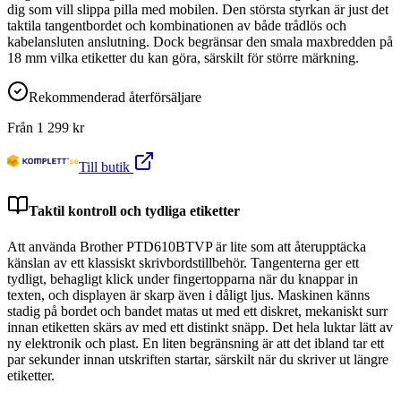
dig som vill slippa pilla med mobilen. Den största styrkan är just det
taktila tangentbordet och kombinationen av både trådlös och
kabelansluten anslutning. Dock begränsar den smala maxbredden på
18 mm vilka etiketter du kan göra, särskilt för större märkning.
Rekommenderad återförsäljare
Från
1 299
kr
Till butik
Taktil kontroll och tydliga etiketter
Att använda Brother PTD610BTVP är lite som att återupptäcka
känslan av ett klassiskt skrivbordstillbehör. Tangenterna ger ett
tydligt, behagligt klick under fingertopparna när du knappar in
texten, och displayen är skarp även i dåligt ljus. Maskinen känns
stadig på bordet och bandet matas ut med ett diskret, mekaniskt surr
innan etiketten skärs av med ett distinkt snäpp. Det hela luktar lätt av
ny elektronik och plast. En liten begränsning är att det ibland tar ett
par sekunder innan utskriften startar, särskilt när du skriver ut längre
etiketter.