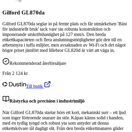
Gilford GL870da
Gilford GL870da seglar in på femte plats och får utmärkelsen 'Bäst
för industriellt bruk' tack vare sin robusta konstruktion och
imponerande utskriftshastighet på 127 mm/s. Den breda
etikettkapaciteten och flera anslutningsmöjligheter gör den till en
arbetsmyra i tuffa miljöer, men avsaknaden av Wi-Fi och det något
högre priset jämfört med lillebror GL820d är värt att väga in.
Rekommenderad återförsäljare
Från
2 124
kr
Till butik
Råstyrka och precision i industrimiljö
När Gilford GL870da startar hörs ett kort, mekaniskt surr – ett ljud
som inger förtroende snarare än stör. Kåpan känns solid i handen,
med en tydlig tyngd och robust yta som antyder att denna
etikettskrivare tål dagligt slit. Från den breda etikettmataren glider