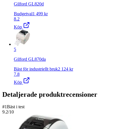
Gilford GL820d
Budgetval
1 499
kr
8.2
Köp
5
Gilford GL870da
Bäst för industriellt bruk
2 124
kr
7.8
Köp
Detaljerade produktrecensioner
#
1
Bäst i test
9.2
/10