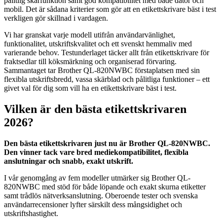
pålitlig skärfunktion samt god kompatibilitet med både dator och
mobil. Det är sådana kriterier som gör att en etikettskrivare bäst i test
verkligen gör skillnad i vardagen.
Vi har granskat varje modell utifrån användarvänlighet,
funktionalitet, utskriftskvalitet och ett svenskt hemmaliv med
varierande behov. Testunderlaget täcker allt från etikettskrivare för
fraktsedlar till köksmärkning och organiserad förvaring.
Sammantaget tar Brother QL-820NWBC förstaplatsen med sin
flexibla utskriftsbredd, vassa skärblad och pålitliga funktioner – ett
givet val för dig som vill ha en etikettskrivare bäst i test.
Vilken är den bästa etikettskrivaren
2026?
Den bästa etikettskrivaren just nu är Brother QL-820NWBC.
Den vinner tack vare bred mediekompatibilitet, flexibla
anslutningar och snabb, exakt utskrift.
I vår genomgång av fem modeller utmärker sig Brother QL-
820NWBC med stöd för både löpande och exakt skurna etiketter
samt trådlös nätverksanslutning. Oberoende tester och svenska
användarrecensioner lyfter särskilt dess mångsidighet och
utskriftshastighet.