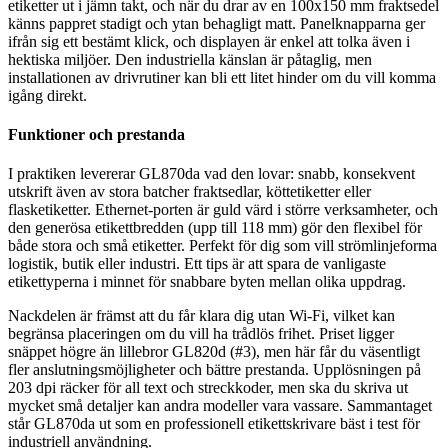
etiketter ut i jämn takt, och när du drar av en 100x150 mm fraktsedel
känns pappret stadigt och ytan behagligt matt. Panelknapparna ger
ifrån sig ett bestämt klick, och displayen är enkel att tolka även i
hektiska miljöer. Den industriella känslan är påtaglig, men
installationen av drivrutiner kan bli ett litet hinder om du vill komma
igång direkt.
Funktioner och prestanda
I praktiken levererar GL870da vad den lovar: snabb, konsekvent
utskrift även av stora batcher fraktsedlar, köttetiketter eller
flasketiketter. Ethernet-porten är guld värd i större verksamheter, och
den generösa etikettbredden (upp till 118 mm) gör den flexibel för
både stora och små etiketter. Perfekt för dig som vill strömlinjeforma
logistik, butik eller industri. Ett tips är att spara de vanligaste
etikettyperna i minnet för snabbare byten mellan olika uppdrag.
Nackdelen är främst att du får klara dig utan Wi-Fi, vilket kan
begränsa placeringen om du vill ha trådlös frihet. Priset ligger
snäppet högre än lillebror GL820d (#3), men här får du väsentligt
fler anslutningsmöjligheter och bättre prestanda. Upplösningen på
203 dpi räcker för all text och streckkoder, men ska du skriva ut
mycket små detaljer kan andra modeller vara vassare. Sammantaget
står GL870da ut som en professionell etikettskrivare bäst i test för
industriell användning.