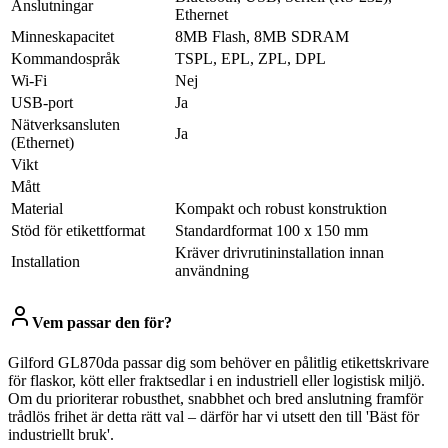
Anslutningar
Ethernet
Minneskapacitet
8MB Flash, 8MB SDRAM
Kommandospråk
TSPL, EPL, ZPL, DPL
Wi-Fi
Nej
USB-port
Ja
Nätverksansluten
Ja
(Ethernet)
Vikt
Mått
Material
Kompakt och robust konstruktion
Stöd för etikettformat
Standardformat 100 x 150 mm
Kräver drivrutininstallation innan
Installation
användning
Vem passar den för?
Gilford GL870da passar dig som behöver en pålitlig etikettskrivare
för flaskor, kött eller fraktsedlar i en industriell eller logistisk miljö.
Om du prioriterar robusthet, snabbhet och bred anslutning framför
trådlös frihet är detta rätt val – därför har vi utsett den till 'Bäst för
industriellt bruk'.