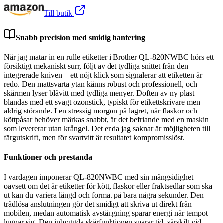
Till butik
Snabb precision med smidig hantering
När jag matar in en rulle etiketter i Brother QL-820NWBC hörs ett
försiktigt mekaniskt surr, följt av det tydliga snittet från den
integrerade kniven – ett nöjt klick som signalerar att etiketten är
redo. Den mattsvarta ytan känns robust och professionell, och
skärmen lyser blåvitt med tydliga menyer. Doften av ny plast
blandas med ett svagt ozonstick, typiskt för etikettskrivare men
aldrig störande. I en stressig morgon på lagret, när flaskor och
köttpåsar behöver märkas snabbt, är det befriande med en maskin
som levererar utan krångel. Det enda jag saknar är möjligheten till
färgutskrift, men för svartvitt är resultatet kompromisslöst.
Funktioner och prestanda
I vardagen imponerar QL-820NWBC med sin mångsidighet –
oavsett om det är etiketter för kött, flaskor eller fraktsedlar som ska
ut kan du variera längd och format på bara några sekunder. Den
trådlösa anslutningen gör det smidigt att skriva ut direkt från
mobilen, medan automatisk avstängning sparar energi när tempot
lugnar sig. Den inbyggda skärfunktionen sparar tid, särskilt vid