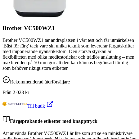
Brother VC500WZ1
Brother VC500WZ1 tar andraplatsen i vårt test och får utmärkelsen
'Bäst för färg' tack vare sin unika teknik som levererar färgutskrifter
med imponerande nyansrikedom. Den största styrkan är
flexibiliteten med olika mediestorlekar och trådlös anslutning – men
maxbredden på 50 mm gör att den kan kännas begränsad för dig
som behöver riktigt stora etiketter.
Rekommenderad återförsäljare
Från
2 028
kr
Till butik
Färgsprakande etiketter med knapptryck
Att använda Brother VC500WZ1 är lite som att se en miniskrivare
trolla fram små konstverk. När du matar in en rulle och trycker igång