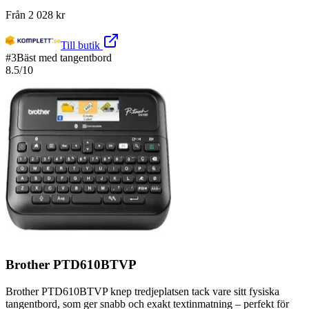
Från
2 028
kr
Till butik
#
3
Bäst med tangentbord
8.5
/10
Brother PTD610BTVP
Brother PTD610BTVP knep tredjeplatsen tack vare sitt fysiska
tangentbord, som ger snabb och exakt textinmatning – perfekt för