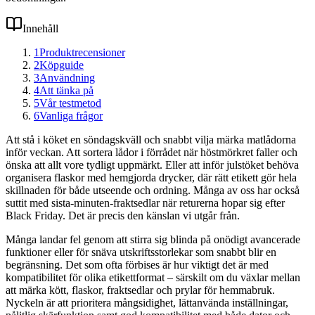
Innehåll
1
Produktrecensioner
2
Köpguide
3
Användning
4
Att tänka på
5
Vår testmetod
6
Vanliga frågor
Att stå i köket en söndagskväll och snabbt vilja märka matlådorna
inför veckan. Att sortera lådor i förrådet när höstmörkret faller och
önska att allt vore tydligt uppmärkt. Eller att inför julstöket behöva
organisera flaskor med hemgjorda drycker, där rätt etikett gör hela
skillnaden för både utseende och ordning. Många av oss har också
suttit med sista-minuten-fraktsedlar när returerna hopar sig efter
Black Friday. Det är precis den känslan vi utgår från.
Många landar fel genom att stirra sig blinda på onödigt avancerade
funktioner eller för snäva utskriftsstorlekar som snabbt blir en
begränsning. Det som ofta förbises är hur viktigt det är med
kompatibilitet för olika etikettformat – särskilt om du växlar mellan
att märka kött, flaskor, fraktsedlar och prylar för hemmabruk.
Nyckeln är att prioritera mångsidighet, lättanvända inställningar,