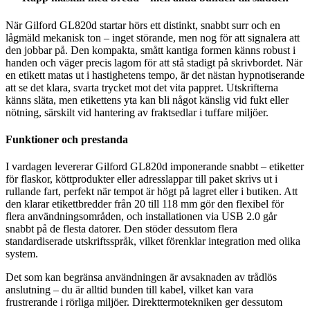
När Gilford GL820d startar hörs ett distinkt, snabbt surr och en
lågmäld mekanisk ton – inget störande, men nog för att signalera att
den jobbar på. Den kompakta, smått kantiga formen känns robust i
handen och väger precis lagom för att stå stadigt på skrivbordet. När
en etikett matas ut i hastighetens tempo, är det nästan hypnotiserande
att se det klara, svarta trycket mot det vita pappret. Utskrifterna
känns släta, men etikettens yta kan bli något känslig vid fukt eller
nötning, särskilt vid hantering av fraktsedlar i tuffare miljöer.
Funktioner och prestanda
I vardagen levererar Gilford GL820d imponerande snabbt – etiketter
för flaskor, köttprodukter eller adresslappar till paket skrivs ut i
rullande fart, perfekt när tempot är högt på lagret eller i butiken. Att
den klarar etikettbredder från 20 till 118 mm gör den flexibel för
flera användningsområden, och installationen via USB 2.0 går
snabbt på de flesta datorer. Den stöder dessutom flera
standardiserade utskriftsspråk, vilket förenklar integration med olika
system.
Det som kan begränsa användningen är avsaknaden av trådlös
anslutning – du är alltid bunden till kabel, vilket kan vara
frustrerande i rörliga miljöer. Direkttermotekniken ger dessutom