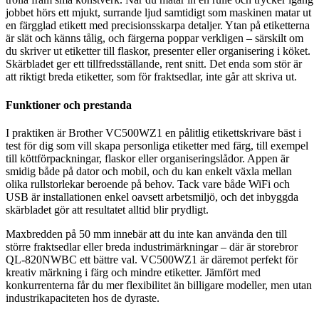
jobbet hörs ett mjukt, surrande ljud samtidigt som maskinen matar ut
en färgglad etikett med precisionsskarpa detaljer. Ytan på etiketterna
är slät och känns tålig, och färgerna poppar verkligen – särskilt om
du skriver ut etiketter till flaskor, presenter eller organisering i köket.
Skärbladet ger ett tillfredsställande, rent snitt. Det enda som stör är
att riktigt breda etiketter, som för fraktsedlar, inte går att skriva ut.
Funktioner och prestanda
I praktiken är Brother VC500WZ1 en pålitlig etikettskrivare bäst i
test för dig som vill skapa personliga etiketter med färg, till exempel
till köttförpackningar, flaskor eller organiseringslådor. Appen är
smidig både på dator och mobil, och du kan enkelt växla mellan
olika rullstorlekar beroende på behov. Tack vare både WiFi och
USB är installationen enkel oavsett arbetsmiljö, och det inbyggda
skärbladet gör att resultatet alltid blir prydligt.
Maxbredden på 50 mm innebär att du inte kan använda den till
större fraktsedlar eller breda industrimärkningar – där är storebror
QL-820NWBC ett bättre val. VC500WZ1 är däremot perfekt för
kreativ märkning i färg och mindre etiketter. Jämfört med
konkurrenterna får du mer flexibilitet än billigare modeller, men utan
industrikapaciteten hos de dyraste.