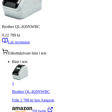
Brother QL-820NWBC
9.2
2 789
kr
Läs recension
Etikettskrivare
bäst i test
Bäst i test
1
Brother QL-820NWBC
Från
2 789
kr hos
Amazon
Till butik