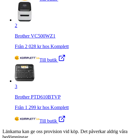
2
Brother VC500WZ1
Från
2 028
kr hos
Komplett
Till butik
3
Brother PTD610BTVP
Från
1 299
kr hos
Komplett
Till butik
Länkarna kan ge oss provision vid köp. Det påverkar aldrig våra
bedömningar.