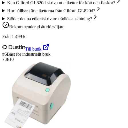
Kan Gilford GL820d skriva ut etiketter för kött och flaskor?
Hur hållbara är etiketterna från Gilford GL820d?
Stöder denna etikettskrivare trådlös anslutning?
Rekommenderad återförsäljare
Från
1 499
kr
Till butik
#
5
Bäst för industriellt bruk
7.8
/10