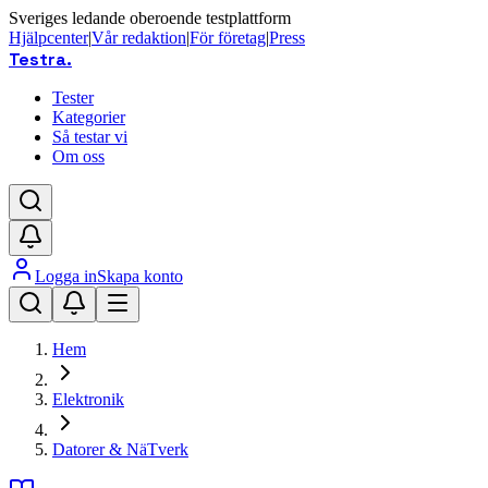
Sveriges ledande oberoende testplattform
Hjälpcenter
|
Vår redaktion
|
För företag
|
Press
Testra
.
Tester
Kategorier
Så testar vi
Om oss
Logga in
Skapa konto
Hem
Elektronik
Datorer & NäTverk