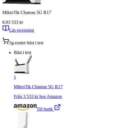
MikroTik Chateau 5G R17
8.9
3 533
kr
Läs recension
5g-router
bäst i test
Bäst i test
1
MikroTik Chateau 5G R17
Från
3 533
kr hos
Amazon
Till butik