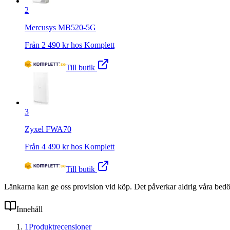
2
Mercusys MB520-5G
Från
2 490
kr hos
Komplett
Till butik
3
Zyxel FWA70
Från
4 490
kr hos
Komplett
Till butik
Länkarna kan ge oss provision vid köp. Det påverkar aldrig våra bed
Innehåll
1
Produktrecensioner