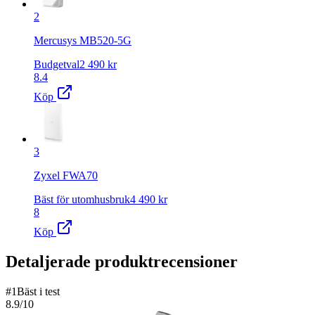
2
Mercusys MB520-5G
Budgetval
2 490
kr
8.4
Köp
3
Zyxel FWA70
Bäst för utomhusbruk
4 490
kr
8
Köp
Detaljerade produktrecensioner
#
1
Bäst i test
8.9
/10