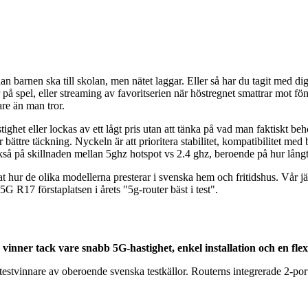
n barnen ska till skolan, men nätet laggar. Eller så har du tagit med di
 spel, eller streaming av favoritserien när höstregnet smattrar mot fönst
are än man tror.
tighet eller lockas av ett lågt pris utan att tänka på vad man faktiskt be
ör bättre täckning. Nyckeln är att prioritera stabilitet, kompatibilitet
ckså på skillnaden mellan 5ghz hotspot vs 2.4 ghz, beroende på hur lång
t hur de olika modellerna presterar i svenska hem och fritidshus. Vår jämf
 R17 förstaplatsen i årets "5g-router bäst i test".
nner tack vare snabb 5G-hastighet, enkel installation och en flexi
testvinnare av oberoende svenska testkällor. Routerns integrerade 2-por