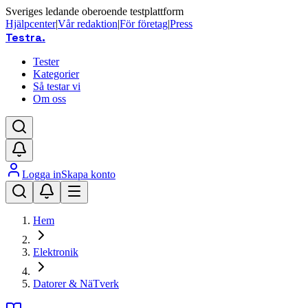
Sveriges ledande oberoende testplattform
Hjälpcenter
|
Vår redaktion
|
För företag
|
Press
Testra
.
Tester
Kategorier
Så testar vi
Om oss
Logga in
Skapa konto
Hem
Elektronik
Datorer & NäTverk