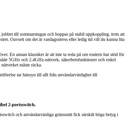
g jobbet till sommarstugan och hoppas på stabil uppkoppling, trots att
ret. Oavsett om det är vardagsstress eller ledig tid vill du kunna lita
höver. En annan klassiker är att inte ta reda på om routern har stöd för
 med både 5GHz och 2.4GHz-nätverk, säkerhetsfunktioner och enkel
t nätverket måste räcka.
örelse tar hänsyn till allt från användarvänlighet till
bel 2-portsswitch.
tsswitch och användarvänliga gränssnitt fick särskilt höga betyg i