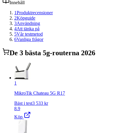
Innehåll
1
Produktrecensioner
2
Köpguide
3
Användning
4
Att tänka på
5
Vår testmetod
6
Vanliga frågor
De
3
bästa
5g-router
na 2026
1
MikroTik Chateau 5G R17
Bäst i test
3 533
kr
8.9
Köp