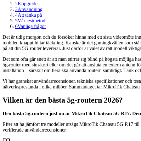
2
Köpguide
3
Användning
4
Att tänka på
5
Vår testmetod
6
Vanliga frågor
Det är tidig morgon och du försöker hinna med ett sista videomöte inna
mobilen knappt hittar täckning. Kanske är det gamingkvällen som står på
på att din 5G-router levererar. Just därför är valet av rätt modell viktig
Det som ofta går snett är att man stirrar sig blind på högsta möjliga has
5g-router med sim-kort eller om det går att ansluta en extern antenn f
installation – särskilt om flera ska använda routern samtidigt. Tänk o
Vi har granskat användarrecensioner, tekniska specifikationer och testa
nätverksprestanda i olika miljöer. Sammantaget tar MikroTik Chateau 5G
Vilken är den bästa 5g-routern 2026?
Den bästa 5g-routern just nu är MikroTik Chateau 5G R17. Den vi
Efter att ha jämfört tre modeller utsågs MikroTik Chateau 5G R17 till 
verifierade användarrecensioner.