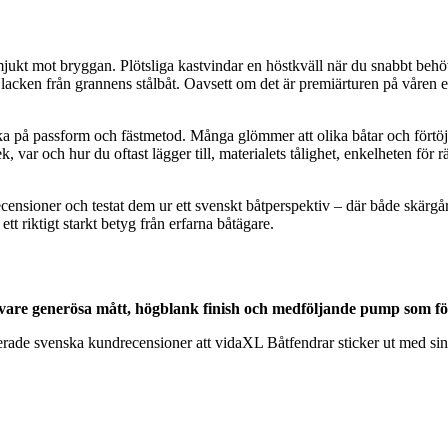
t mot bryggan. Plötsliga kastvindar en höstkväll när du snabbt behöve
acken från grannens stålbåt. Oavsett om det är premiärturen på våren elle
änka på passform och fästmetod. Många glömmer att olika båtar och förtöjn
var och hur du oftast lägger till, materialets tålighet, enkelheten för r
ecensioner och testat dem ur ett svenskt båtperspektiv – där både skä
ett riktigt starkt betyg från erfarna båtägare.
 vare generösa mått, högblank finish och medföljande pump som f
fierade svenska kundrecensioner att vidaXL Båtfendrar sticker ut med sin