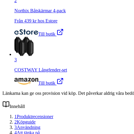
2
Northix Båtskärmar 4-pack
Från
439
kr hos
Estore
Till butik
3
COSTWAY Långfender-set
Till butik
Länkarna kan ge oss provision vid köp. Det påverkar aldrig våra bed
Innehåll
1
Produktrecensioner
2
Köpguide
3
Användning
4
Att tänka på