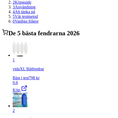
2
Köpguide
3
Användning
4
Att tänka på
5
Vår testmetod
6
Vanliga frågor
De
5
bästa
fendrar
na 2026
1
vidaXL Båtfendrar
Bäst i test
798
kr
9.6
Köp
2