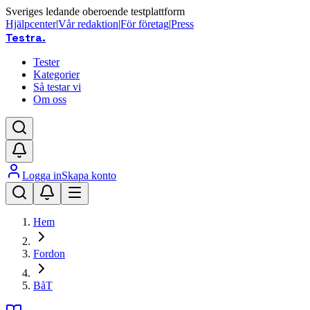
Sveriges ledande oberoende testplattform
Hjälpcenter
|
Vår redaktion
|
För företag
|
Press
Testra
.
Tester
Kategorier
Så testar vi
Om oss
Logga in
Skapa konto
Hem
Fordon
BåT