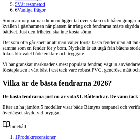
5
Vår testmetod
6
Vanliga frågor
Sommarmorgnar när dimman ligger tät över viken och båten gungar mjuk
kvällen i gästhamnen när platsen är trång och fendrarna måste skydda l
båtlivet. Just den friheten ska inte kosta sömn.
Det som ofta går snett är att man väljer första bästa fender utan att t
samma som en fender för y bom. Nyckeln är att utgå från båtens storlek, 
fokus blir valet både enklare och tryggare.
Vi har granskat marknadens mest populära fendrar, vägt in användarr
förstaplatsen i vårt bäst i test tack vare robust PVC, generösa mått och 
Vilka är de bästa fendrarna 2026?
De bästa fendrarna just nu är vidaXL Båtfendrar. De vann tack
Efter att ha jämfört 5 modeller visar både Båtnytts testpanel och veri
överlägset skydd vid bryggan.
Innehåll
1
Produktrecensioner