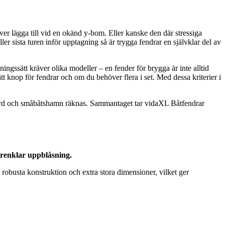
r lägga till vid en okänd y-bom. Eller kanske den där stressiga
r sista turen inför upptagning så är trygga fendrar en självklar del av
ingssätt kräver olika modeller – en fender för brygga är inte alltid
ätt knop för fendrar och om du behöver flera i set. Med dessa kriterier i
rgård och småbåtshamn räknas. Sammantaget tar vidaXL Båtfendrar
örenklar uppblåsning.
 robusta konstruktion och extra stora dimensioner, vilket ger