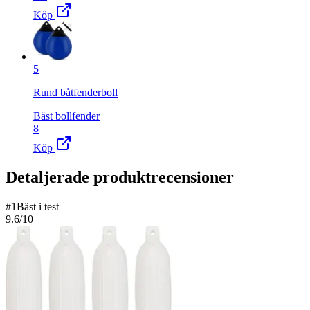
Köp
5
Rund båtfenderboll
Bäst bollfender
8
Köp
Detaljerade produktrecensioner
#
1
Bäst i test
9.6
/10