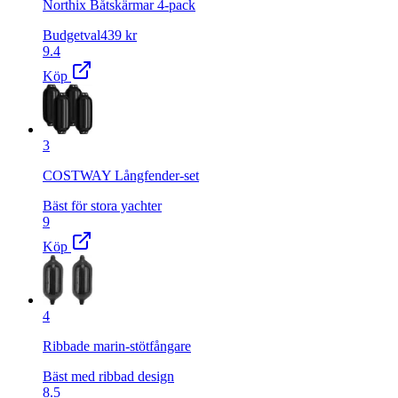
Northix Båtskärmar 4-pack
Budgetval
439
kr
9.4
Köp
3
COSTWAY Långfender-set
Bäst för stora yachter
9
Köp
4
Ribbade marin-stötfångare
Bäst med ribbad design
8.5