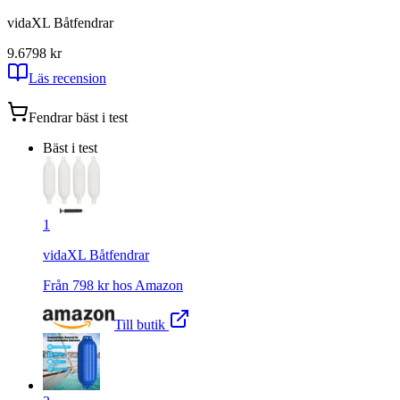
vidaXL Båtfendrar
9.6
798
kr
Läs recension
Fendrar
bäst i test
Bäst i test
1
vidaXL Båtfendrar
Från
798
kr hos
Amazon
Till butik