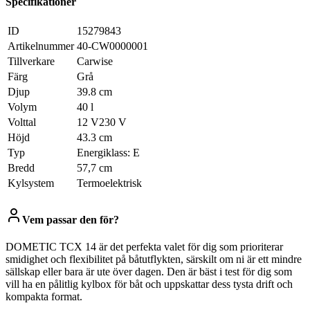
Specifikationer
ID
15279843
Artikelnummer
40-CW0000001
Tillverkare
Carwise
Färg
Grå
Djup
39.8 cm
Volym
40 l
Volttal
12 V230 V
Höjd
43.3 cm
Typ
Energiklass: E
Bredd
57,7 cm
Kylsystem
Termoelektrisk
Vem passar den för?
DOMETIC TCX 14 är det perfekta valet för dig som prioriterar
smidighet och flexibilitet på båtutflykten, särskilt om ni är ett mindre
sällskap eller bara är ute över dagen. Den är bäst i test för dig som
vill ha en pålitlig kylbox för båt och uppskattar dess tysta drift och
kompakta format.