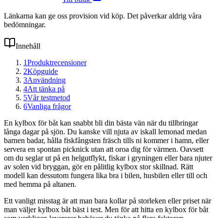
Länkarna kan ge oss provision vid köp. Det påverkar aldrig våra
bedömningar.
Innehåll
1
Produktrecensioner
2
Köpguide
3
Användning
4
Att tänka på
5
Vår testmetod
6
Vanliga frågor
En kylbox för båt kan snabbt bli din bästa vän när du tillbringar
långa dagar på sjön. Du kanske vill njuta av iskall lemonad medan
barnen badar, hålla fiskfångsten fräsch tills ni kommer i hamn, eller
servera en spontan picknick utan att oroa dig för värmen. Oavsett
om du seglar ut på en helgutflykt, fiskar i gryningen eller bara njuter
av solen vid bryggan, gör en pålitlig kylbox stor skillnad. Rätt
modell kan dessutom fungera lika bra i bilen, husbilen eller till och
med hemma på altanen.
Ett vanligt misstag är att man bara kollar på storleken eller priset när
man väljer kylbox båt bäst i test. Men för att hitta en kylbox för båt