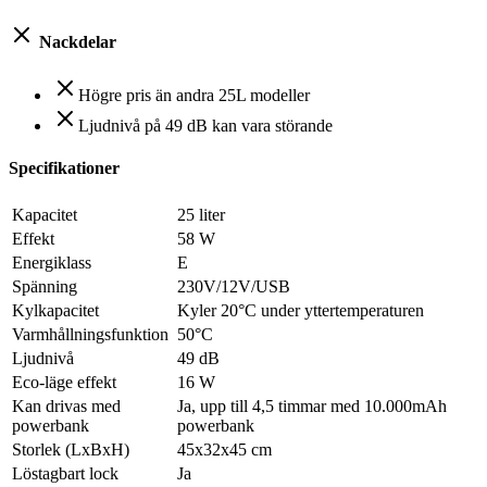
Nackdelar
Högre pris än andra 25L modeller
Ljudnivå på 49 dB kan vara störande
Specifikationer
Kapacitet
25 liter
Effekt
58 W
Energiklass
E
Spänning
230V/12V/USB
Kylkapacitet
Kyler 20°C under yttertemperaturen
Varmhållningsfunktion
50°C
Ljudnivå
49 dB
Eco-läge effekt
16 W
Kan drivas med
Ja, upp till 4,5 timmar med 10.000mAh
powerbank
powerbank
Storlek (LxBxH)
45x32x45 cm
Löstagbart lock
Ja