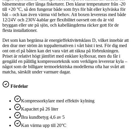
båtsemestrar eller långa fisketurer. Den klarar temperaturer från -20
till +20 °C, så den fungerar både som frys för båt eller kylväska för
båt – och kan även värma vid behov. Att boxen levereras med både
12/24V och 230V-kablar ger flexibilitet oavsett om du är vid
bryggan eller ute på sjön, och kabellängderna räcker gott för de
flesta installationer.
Det som kan begränsa är energieffektivitetsklass D, vilket innebär att
den drar mer ström än toppalternativen i vårt bäst i test. För dig med
ont om el på båten kan det vara värt att räkna på förbrukningen.
Priset är relativt högt jämfört med enklare kylboxar, men du får i
gengäld en pålitlig kompressorteknik som verkligen levererar kyla –
något som de billigare termoelektriska modellerna ofta har svårt att
matcha, särskilt under varmare dagar.
Fördelar
Kompressorkylare med effektiv kylning
Kapacitet på 26 liter
Bra kundbetyg 4,6 av 5
Kan värma upp till 20°C