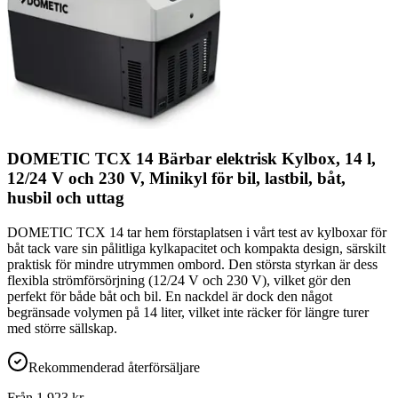
DOMETIC TCX 14 Bärbar elektrisk Kylbox, 14 l,
12/24 V och 230 V, Minikyl för bil, lastbil, båt,
husbil och uttag
DOMETIC TCX 14 tar hem förstaplatsen i vårt test av kylboxar för
båt tack vare sin pålitliga kylkapacitet och kompakta design, särskilt
praktisk för mindre utrymmen ombord. Den största styrkan är dess
flexibla strömförsörjning (12/24 V och 230 V), vilket gör den
perfekt för både båt och bil. En nackdel är dock den något
begränsade volymen på 14 liter, vilket inte räcker för längre turer
med större sällskap.
Rekommenderad återförsäljare
Från
1 923
kr