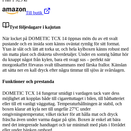
Till butik
Tyst följeslagare i kajutan
När locket på DOMETIC TCX 14 öppnas möts du av ett svalt
pustande och en insida som känns oväntat rymlig för sitt format.
Ytan är slät och lätt att torka ur, och hela kylboxen känns robust med
sin matta plast och diskreta silverdetaljer. Under en somrig båttur hör
du knappt något från kylen, bara ett svagt sus – perfekt när
morgonkaffet förvaras svalt tillsammans med färska frallor. Känslan
att sätta ner en kall dryck efter några timmar till sjöss är svårslagen.
Funktioner och prestanda
DOMETIC TCX 14 fungerar smidigt i vardagen tack vare dess
möjlighet att kopplas både till cigarettuttaget i bilen, till båtbatteriet
eller till ett vanligt vägguttag. Temperaturhållningen är stabil, och
boxen klarar att kyla ner till ungefär 27°C under
omgivningstemperatur, vilket räcker för att hålla mat och dryck
fräscha även under varma dagar på sjön. Boxen är enkel att bära
med det integrerade handtaget och tar minimalt med plats i förrådet
eller under bänken ombord.