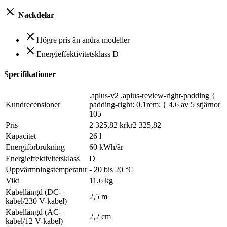
Nackdelar
Högre pris än andra modeller
Energieffektivitetsklass D
Specifikationer
.aplus-v2 .aplus-review-right-padding {
Kundrecensioner
padding-right: 0.1rem; } 4,6 av 5 stjärnor
105
Pris
2 325,82 krkr2 325,82
Kapacitet
26 l
Energiförbrukning
60 kWh/år
Energieffektivitetsklass
D
Uppvärmningstemperatur
- 20 bis 20 °C
Vikt
11,6 kg
Kabellängd (DC-
2,5 m
kabel/230 V-kabel)
Kabellängd (AC-
2,2 cm
kabel/12 V-kabel)