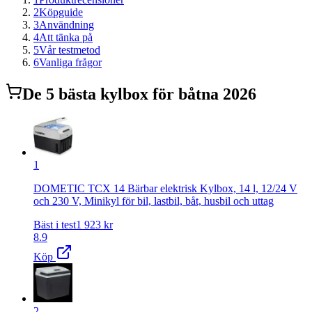
2
Köpguide
3
Användning
4
Att tänka på
5
Vår testmetod
6
Vanliga frågor
De
5
bästa
kylbox för båt
na 2026
1
DOMETIC TCX 14 Bärbar elektrisk Kylbox, 14 l, 12/24 V
och 230 V, Minikyl för bil, lastbil, båt, husbil och uttag
Bäst i test
1 923
kr
8.9
Köp
2