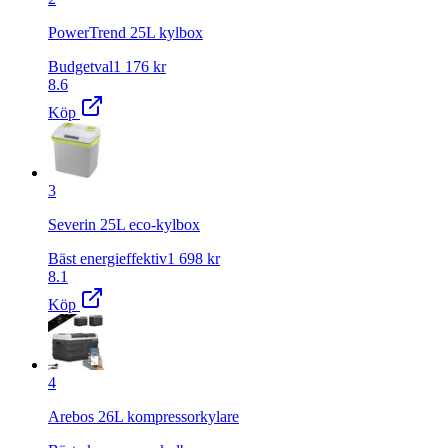
PowerTrend 25L kylbox
Budgetval
1 176
kr
8.6
Köp
3
Severin 25L eco-kylbox
Bäst energieffektiv
1 698
kr
8.1
Köp
4
Arebos 26L kompressorkylare