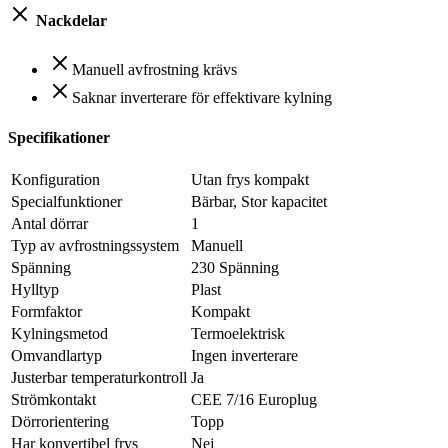
Nackdelar
Manuell avfrostning krävs
Saknar inverterare för effektivare kylning
Specifikationer
Konfiguration
Utan frys kompakt
Specialfunktioner
Bärbar, Stor kapacitet
Antal dörrar
1
Typ av avfrostningssystem
Manuell
Spänning
230 Spänning
Hylltyp
Plast
Formfaktor
Kompakt
Kylningsmetod
Termoelektrisk
Omvandlartyp
Ingen inverterare
Justerbar temperaturkontroll
Ja
Strömkontakt
CEE 7/16 Europlug
Dörrorientering
Topp
Har konvertibel frys
Nej