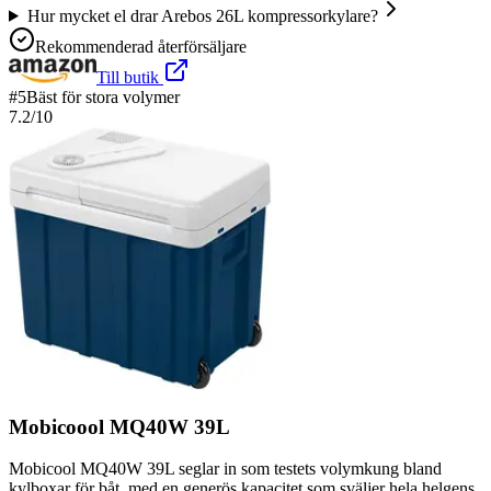
Hur mycket el drar Arebos 26L kompressorkylare?
Rekommenderad återförsäljare
Till butik
#
5
Bäst för stora volymer
7.2
/10
Mobicoool MQ40W 39L
Mobicool MQ40W 39L seglar in som testets volymkung bland
kylboxar för båt, med en generös kapacitet som sväljer hela helgens