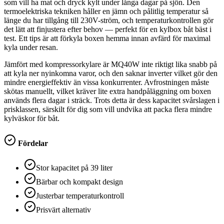
som vill ha mat och dryck kylt under långa dagar på sjön. Den
termoelektriska tekniken håller en jämn och pålitlig temperatur så
länge du har tillgång till 230V-ström, och temperaturkontrollen gör
det lätt att finjustera efter behov — perfekt för en kylbox båt bäst i
test. Ett tips är att förkyla boxen hemma innan avfärd för maximal
kyla under resan.
Jämfört med kompressorkylare är MQ40W inte riktigt lika snabb på
att kyla ner nyinkomna varor, och den saknar inverter vilket gör den
mindre energieffektiv än vissa konkurrenter. Avfrostningen måste
skötas manuellt, vilket kräver lite extra handpåläggning om boxen
används flera dagar i sträck. Trots detta är dess kapacitet svårslagen i
prisklassen, särskilt för dig som vill undvika att packa flera mindre
kylväskor för båt.
Fördelar
Stor kapacitet på 39 liter
Bärbar och kompakt design
Justerbar temperaturkontroll
Prisvärt alternativ