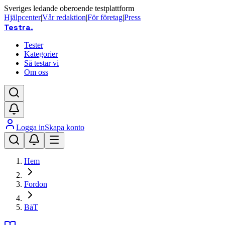
Sveriges ledande oberoende testplattform
Hjälpcenter
|
Vår redaktion
|
För företag
|
Press
Testra
.
Tester
Kategorier
Så testar vi
Om oss
Logga in
Skapa konto
Hem
Fordon
BåT