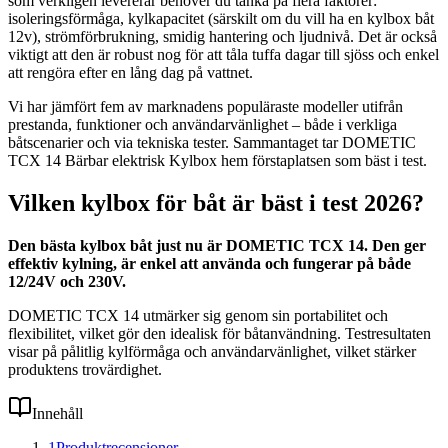
som verkligen levererar behöver du tänka på flera faktorer:
isoleringsförmåga, kylkapacitet (särskilt om du vill ha en kylbox båt
12v), strömförbrukning, smidig hantering och ljudnivå. Det är också
viktigt att den är robust nog för att tåla tuffa dagar till sjöss och enkel
att rengöra efter en lång dag på vattnet.
Vi har jämfört fem av marknadens populäraste modeller utifrån
prestanda, funktioner och användarvänlighet – både i verkliga
båtscenarier och via tekniska tester. Sammantaget tar DOMETIC
TCX 14 Bärbar elektrisk Kylbox hem förstaplatsen som bäst i test.
Vilken kylbox för båt är bäst i test 2026?
Den bästa kylbox båt just nu är DOMETIC TCX 14. Den ger
effektiv kylning, är enkel att använda och fungerar på både
12/24V och 230V.
DOMETIC TCX 14 utmärker sig genom sin portabilitet och
flexibilitet, vilket gör den idealisk för båtanvändning. Testresultaten
visar på pålitlig kylförmåga och användarvänlighet, vilket stärker
produktens trovärdighet.
Innehåll
1
Produktrecensioner