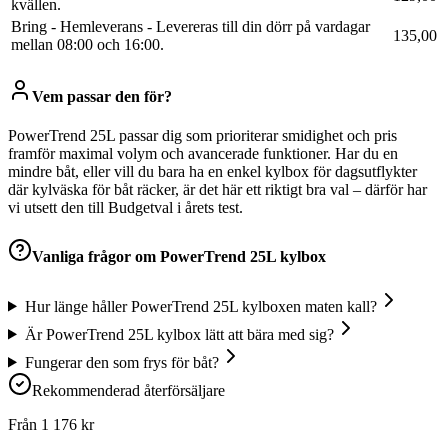
kvällen.
Bring - Hemleverans - Levereras till din dörr på vardagar
135,00
mellan 08:00 och 16:00.
Vem passar den för?
PowerTrend 25L passar dig som prioriterar smidighet och pris
framför maximal volym och avancerade funktioner. Har du en
mindre båt, eller vill du bara ha en enkel kylbox för dagsutflykter
där kylväska för båt räcker, är det här ett riktigt bra val – därför har
vi utsett den till Budgetval i årets test.
Vanliga frågor om
PowerTrend 25L kylbox
Hur länge håller PowerTrend 25L kylboxen maten kall?
Är PowerTrend 25L kylbox lätt att bära med sig?
Fungerar den som frys för båt?
Rekommenderad återförsäljare
Från
1 176
kr