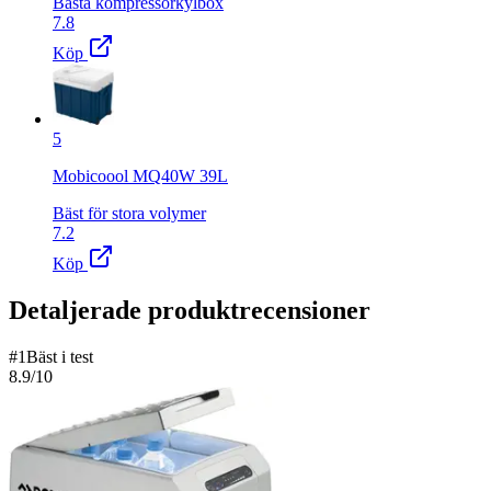
Bästa kompressorkylbox
7.8
Köp
5
Mobicoool MQ40W 39L
Bäst för stora volymer
7.2
Köp
Detaljerade produktrecensioner
#
1
Bäst i test
8.9
/10