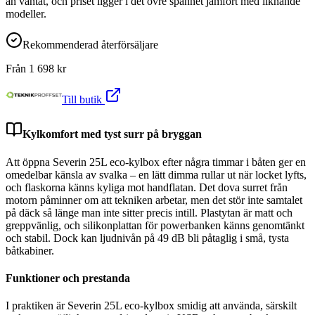
än väntat, och priset ligger i det övre spannet jämfört med liknande
modeller.
Rekommenderad återförsäljare
Från
1 698
kr
Till butik
Kylkomfort med tyst surr på bryggan
Att öppna Severin 25L eco-kylbox efter några timmar i båten ger en
omedelbar känsla av svalka – en lätt dimma rullar ut när locket lyfts,
och flaskorna känns kyliga mot handflatan. Det dova surret från
motorn påminner om att tekniken arbetar, men det stör inte samtalet
på däck så länge man inte sitter precis intill. Plastytan är matt och
greppvänlig, och silikonplattan för powerbanken känns genomtänkt
och stabil. Dock kan ljudnivån på 49 dB bli påtaglig i små, tysta
båtkabiner.
Funktioner och prestanda
I praktiken är Severin 25L eco-kylbox smidig att använda, särskilt