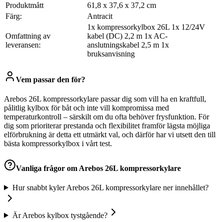
Produktmått
61,8 x 37,6 x 37,2 cm
Färg:
Antracit
1x kompressorkylbox 26L 1x 12/24V
Omfattning av
kabel (DC) 2,2 m 1x AC-
leveransen:
anslutningskabel 2,5 m 1x
bruksanvisning
Vem passar den för?
Arebos 26L kompressorkylare passar dig som vill ha en kraftfull,
pålitlig kylbox för båt och inte vill kompromissa med
temperaturkontroll – särskilt om du ofta behöver frysfunktion. För
dig som prioriterar prestanda och flexibilitet framför lägsta möjliga
elförbrukning är detta ett utmärkt val, och därför har vi utsett den till
bästa kompressorkylbox i vårt test.
Vanliga frågor om
Arebos 26L kompressorkylare
Hur snabbt kyler Arebos 26L kompressorkylare ner innehållet?
Är Arebos kylbox tystgående?