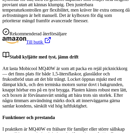
proviant utan att kännas klumpig. Den justerbara
temperaturkontrollen ger flexibilitet, men kräver lite extra omsorg då
avfrostningen är helt manuell. Det är kylboxen för dig som
prioriterar mängd framför avancerade finesser.
Rekommenderad återförsäljare
Till butik
Stabil kyljätte med tyst, jämn drift
Att lasta Mobicool MQ40W är som att packa en rejäl picknickkorg
— det finns plats för både 1,5-litersflaskor, glasslådor och
frukostbröd utan att det blir trångt. Locket öppnas mjukt med ett
dämpat klick, och den termiska motorn surrar dovt i bakgrunden,
knappt hörbar ens på en tyst brygga. Plasten känns robust men lätt,
och boxen är förvånansvärt smidig att bära trots sin storlek. Efter
några timmars användning märks dock att innerväggarna gärna
samlar kondens, särskilt vid hög luftfuktighet.
Funktioner och prestanda
I praktiken är MQ40W en frälsare för familjer eller större sällskap