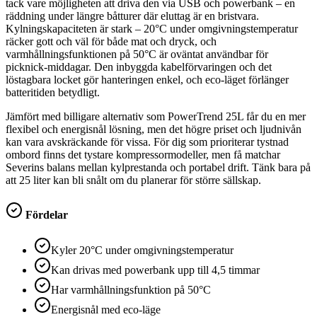
tack vare möjligheten att driva den via USB och powerbank – en
räddning under längre båtturer där eluttag är en bristvara.
Kylningskapaciteten är stark – 20°C under omgivningstemperatur
räcker gott och väl för både mat och dryck, och
varmhållningsfunktionen på 50°C är oväntat användbar för
picknick-middagar. Den inbyggda kabelförvaringen och det
löstagbara locket gör hanteringen enkel, och eco-läget förlänger
batteritiden betydligt.
Jämfört med billigare alternativ som PowerTrend 25L får du en mer
flexibel och energisnål lösning, men det högre priset och ljudnivån
kan vara avskräckande för vissa. För dig som prioriterar tystnad
ombord finns det tystare kompressormodeller, men få matchar
Severins balans mellan kylprestanda och portabel drift. Tänk bara på
att 25 liter kan bli snålt om du planerar för större sällskap.
Fördelar
Kyler 20°C under omgivningstemperatur
Kan drivas med powerbank upp till 4,5 timmar
Har varmhållningsfunktion på 50°C
Energisnål med eco-läge