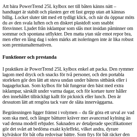
Att bära PowerTrend 25L kylbox ner till båten känns nätt –
handtaget är stabilt och plasten ger ett fast grepp utan att kännas
billig. Locket sluter tätt med ett tydligt klick, och när du öppnar möts
du av den svala luften och en diskret plastdoft som snabbt
försvinner. Ljudet från isklampar som slås mot insidan påminner om
sommar och spontana utflykter. Den matta ytan står emot repor bra,
men efter en lång dag i solen märks att isoleringen inte är lika robust
som premiumalternativen.
Funktioner och prestanda
I praktiken är PowerTrend 25L kylbox enkel att packa. Den rymmer
lagom med dryck och snacks för två personer, och den portabla
storleken gör den lätt att stuva undan under båtens sittbänk eller i
bagageluckan. Som kylbox för båt fungerar den bäst med extra
isklampar, särskilt under varma dagar, och för kortare turer håller
den innehållet tillräckligt kallt för picknick eller lunch. Den är
dessutom lätt att rengöra tack vare de släta innerväggarna.
Begränsningen ligger främst i volymen – du får göra ett urval av vad
som ska med, och längre båtturer kräver mer avancerad kylning än
vad denna modell erbjuder. Saknaden av detaljerade specifikationer
gör det svårt att bedöma exakt kyleffekt, vilket andra, dyrare
kylväskor för båt ofta redovisar bättre. Som frys för båt räcker den