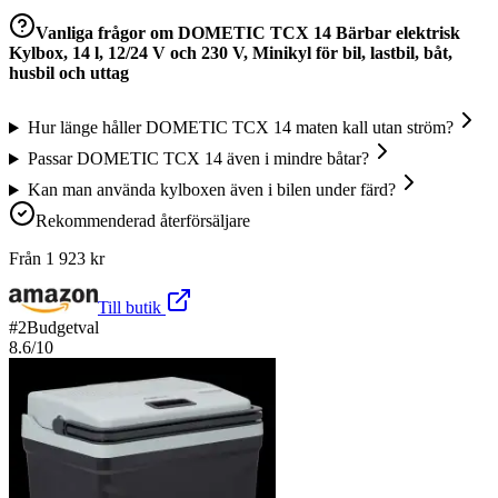
Vanliga frågor om
DOMETIC TCX 14 Bärbar elektrisk
Kylbox, 14 l, 12/24 V och 230 V, Minikyl för bil, lastbil, båt,
husbil och uttag
Hur länge håller DOMETIC TCX 14 maten kall utan ström?
Passar DOMETIC TCX 14 även i mindre båtar?
Kan man använda kylboxen även i bilen under färd?
Rekommenderad återförsäljare
Från
1 923
kr
Till butik
#
2
Budgetval
8.6
/10