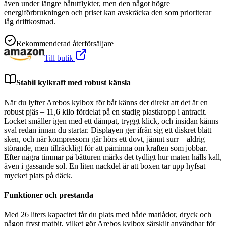
även under längre båtutflykter, men den något högre
energiförbrukningen och priset kan avskräcka den som prioriterar
låg driftkostnad.
Rekommenderad återförsäljare
Till butik
Stabil kylkraft med robust känsla
När du lyfter Arebos kylbox för båt känns det direkt att det är en
robust pjäs – 11,6 kilo fördelat på en stadig plastkropp i antracit.
Locket smäller igen med ett dämpat, tryggt klick, och insidan känns
sval redan innan du startar. Displayen ger ifrån sig ett diskret blått
sken, och när kompressorn går hörs ett dovt, jämnt surr – aldrig
störande, men tillräckligt för att påminna om kraften som jobbar.
Efter några timmar på båtturen märks det tydligt hur maten hålls kall,
även i gassande sol. En liten nackdel är att boxen tar upp hyfsat
mycket plats på däck.
Funktioner och prestanda
Med 26 liters kapacitet får du plats med både matlådor, dryck och
någon fryst matbit, vilket gör Arebos kylbox särskilt användbar för