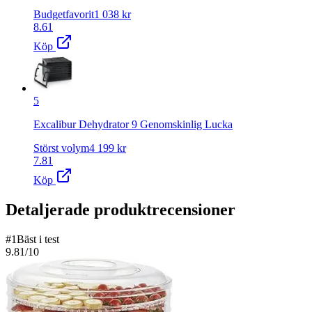
Budgetfavorit
1 038
kr
8.61
Köp
5
Excalibur Dehydrator 9 Genomskinlig Lucka
Störst volym
4 199
kr
7.81
Köp
Detaljerade produktrecensioner
#
1
Bäst i test
9.81
/10