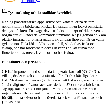
Till butik
Tyst torkning och kristallklar överblick
När jag placerar färska äppelskivor och kantareller på de fem
genomskinliga brickorna, klickar jag smidigt igen locket och startar
den tysta fläkten. Ett svagt, dovt sus hörs – knappt märkbar även på
högsta effekt. Under de kommande timmarna ser jag genom de klara
plastskärmarna hur bitarna gradvis skrumpnar ihop och får en varm,
gyllene ton. Hela köket fylls av en subtil, söt doft av frukt och
svamp, och när brickorna plockas ut känns de lätt sträva mot
fingertopparna, precis lagom torra och krispiga.
Funktioner och prestanda
GB195 imponerar med sin breda temperaturkontroll (35–70 °C),
vilket gör det enkelt att hitta rätt nivå för allt från känsliga örter till
kött. Maskinen är liten nog att förvaras i ett köksskåp, men rymmer
ändå rikligt med råvaror tack vare de fem, 27 cm breda brickorna.
Jag uppskattar särskilt hur jämnt svamptorken fördelar värmen –
inget behöver flyttas runt under processen. Ett praktiskt tips är att
förvälja tunna skivor och inte överlasta brickorna för snabbast och
jämnast resultat.