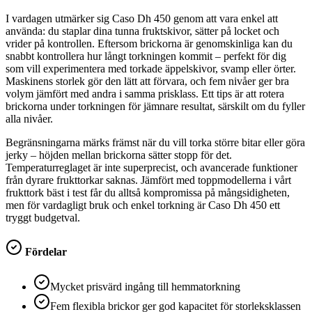
I vardagen utmärker sig Caso Dh 450 genom att vara enkel att
använda: du staplar dina tunna fruktskivor, sätter på locket och
vrider på kontrollen. Eftersom brickorna är genomskinliga kan du
snabbt kontrollera hur långt torkningen kommit – perfekt för dig
som vill experimentera med torkade äppelskivor, svamp eller örter.
Maskinens storlek gör den lätt att förvara, och fem nivåer ger bra
volym jämfört med andra i samma prisklass. Ett tips är att rotera
brickorna under torkningen för jämnare resultat, särskilt om du fyller
alla nivåer.
Begränsningarna märks främst när du vill torka större bitar eller göra
jerky – höjden mellan brickorna sätter stopp för det.
Temperaturreglaget är inte superprecist, och avancerade funktioner
från dyrare frukttorkar saknas. Jämfört med toppmodellerna i vårt
frukttork bäst i test får du alltså kompromissa på mångsidigheten,
men för vardagligt bruk och enkel torkning är Caso Dh 450 ett
tryggt budgetval.
Fördelar
Mycket prisvärd ingång till hemmatorkning
Fem flexibla brickor ger god kapacitet för storleksklassen