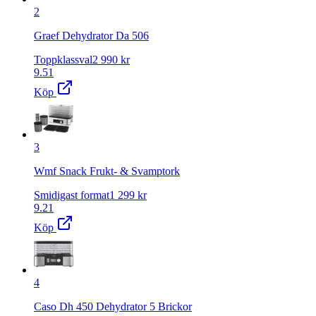
2
Graef Dehydrator Da 506
Toppklassval
2 990
kr
9.51
Köp
3
Wmf Snack Frukt- & Svamptork
Smidigast format
1 299
kr
9.21
Köp
4
Caso Dh 450 Dehydrator 5 Brickor