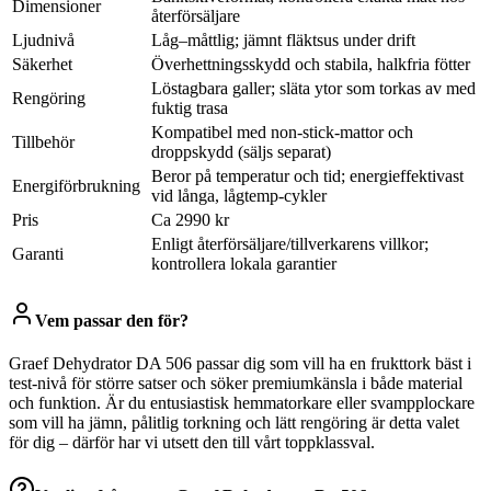
Dimensioner
återförsäljare
Ljudnivå
Låg–måttlig; jämnt fläktsus under drift
Säkerhet
Överhettningsskydd och stabila, halkfria fötter
Löstagbara galler; släta ytor som torkas av med
Rengöring
fuktig trasa
Kompatibel med non-stick-mattor och
Tillbehör
droppskydd (säljs separat)
Beror på temperatur och tid; energieffektivast
Energiförbrukning
vid långa, lågtemp-cykler
Pris
Ca 2990 kr
Enligt återförsäljare/tillverkarens villkor;
Garanti
kontrollera lokala garantier
Vem passar den för?
Graef Dehydrator DA 506 passar dig som vill ha en frukttork bäst i
test-nivå för större satser och söker premiumkänsla i både material
och funktion. Är du entusiastisk hemmatorkare eller svampplockare
som vill ha jämn, pålitlig torkning och lätt rengöring är detta valet
för dig – därför har vi utsett den till vårt toppklassval.