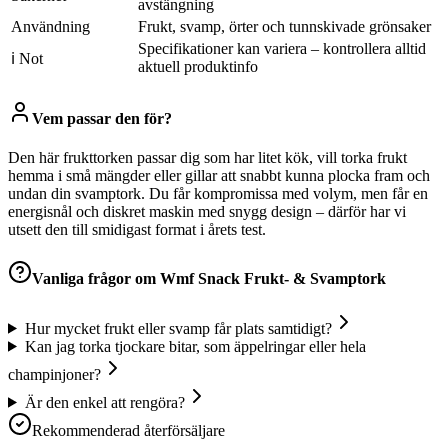
avstängning
Användning
Frukt, svamp, örter och tunnskivade grönsaker
Specifikationer kan variera – kontrollera alltid
ℹ Not
aktuell produktinfo
Vem passar den för?
Den här frukttorken passar dig som har litet kök, vill torka frukt
hemma i små mängder eller gillar att snabbt kunna plocka fram och
undan din svamptork. Du får kompromissa med volym, men får en
energisnål och diskret maskin med snygg design – därför har vi
utsett den till smidigast format i årets test.
Vanliga frågor om
Wmf Snack Frukt- & Svamptork
Hur mycket frukt eller svamp får plats samtidigt?
Kan jag torka tjockare bitar, som äppelringar eller hela
champinjoner?
Är den enkel att rengöra?
Rekommenderad återförsäljare