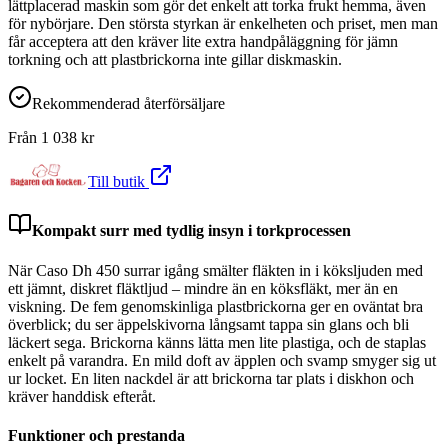
lättplacerad maskin som gör det enkelt att torka frukt hemma, även
för nybörjare. Den största styrkan är enkelheten och priset, men man
får acceptera att den kräver lite extra handpåläggning för jämn
torkning och att plastbrickorna inte gillar diskmaskin.
Rekommenderad återförsäljare
Från
1 038
kr
Till butik
Kompakt surr med tydlig insyn i torkprocessen
När Caso Dh 450 surrar igång smälter fläkten in i köksljuden med
ett jämnt, diskret fläktljud – mindre än en köksfläkt, mer än en
viskning. De fem genomskinliga plastbrickorna ger en oväntat bra
överblick; du ser äppelskivorna långsamt tappa sin glans och bli
läckert sega. Brickorna känns lätta men lite plastiga, och de staplas
enkelt på varandra. En mild doft av äpplen och svamp smyger sig ut
ur locket. En liten nackdel är att brickorna tar plats i diskhon och
kräver handdisk efteråt.
Funktioner och prestanda