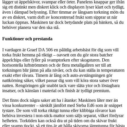
lägger ut äppelskivor, svampar eller örter. Panelens knappar ger ifrån
sig ett distinkt men diskret klick och displayen lyser klart och tydligt,
även i dämpad belysning. Efter timmar av långsam torkning möts du
av en diskret, varm doft av koncentrerad frukt som sipprar ut när
luckan öppnas. Maskinen tar dock betydande plats på bänken, så du
behöver planera var den ska stå.
Funktioner och prestanda
I vardagen är Graef DA 506 en pålitlig arbetshäst för dig som vill
torka frukt hemma på riktigt – oavsett om du gör stora batcher
äppelchips eller fyller på svamptorken efter skogsturen. Den
horisontella luftströmmen och de flera metallgallren ser till att
torkningen blir jämn på alla nivåer, och du kan ställa in temperaturen
exakt efter råvara. Timern är lång och auto-avstängningen gör
nattkörning säker, vilket passar dig som vill köra stora satser över
natten. Rengöringen går snabbt tack vare släta ytor och löstagbara
insatser, och känslan i material och finish är tydligt premium.
Det finns dock några saker att ha i åtanke: Maskinen låter mer än
vissa konkurrenter – särskilt jämfört med Steba Ed6 som är snäppet
tystare. De som vill torka riktigt tunna eller klibbiga råvaror kan
behöva investera i non-stick-mattor som säljs separat, vilket fördyrar
helheten. Torktiden kan också dra ut på tiden om du skivar frukt
eller svamp tjockt, så ett tips är att hålla skivorna jämntunna för bästa