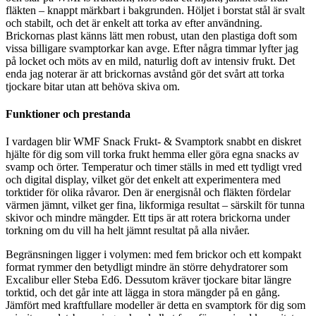
fläkten – knappt märkbart i bakgrunden. Höljet i borstat stål är svalt
och stabilt, och det är enkelt att torka av efter användning.
Brickornas plast känns lätt men robust, utan den plastiga doft som
vissa billigare svamptorkar kan avge. Efter några timmar lyfter jag
på locket och möts av en mild, naturlig doft av intensiv frukt. Det
enda jag noterar är att brickornas avstånd gör det svårt att torka
tjockare bitar utan att behöva skiva om.
Funktioner och prestanda
I vardagen blir WMF Snack Frukt- & Svamptork snabbt en diskret
hjälte för dig som vill torka frukt hemma eller göra egna snacks av
svamp och örter. Temperatur och timer ställs in med ett tydligt vred
och digital display, vilket gör det enkelt att experimentera med
torktider för olika råvaror. Den är energisnål och fläkten fördelar
värmen jämnt, vilket ger fina, likformiga resultat – särskilt för tunna
skivor och mindre mängder. Ett tips är att rotera brickorna under
torkning om du vill ha helt jämnt resultat på alla nivåer.
Begränsningen ligger i volymen: med fem brickor och ett kompakt
format rymmer den betydligt mindre än större dehydratorer som
Excalibur eller Steba Ed6. Dessutom kräver tjockare bitar längre
torktid, och det går inte att lägga in stora mängder på en gång.
Jämfört med kraftfullare modeller är detta en svamptork för dig som