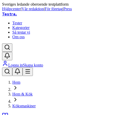
Sveriges ledande oberoende testplattform
Hjälpcenter
|
Vår redaktion
|
För företag
|
Press
Testra
.
Tester
Kategorier
Så testar vi
Om oss
Logga in
Skapa konto
Hem
Hem & Kök
Köksmaskiner