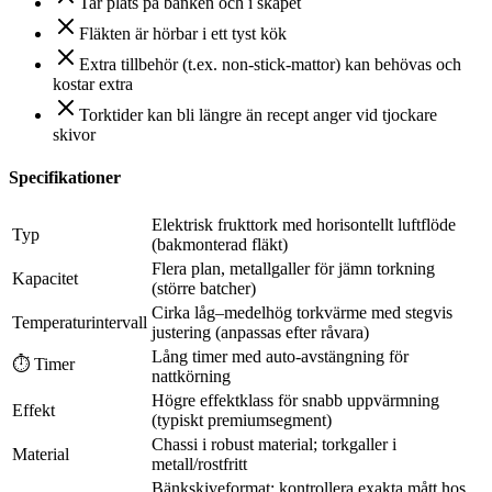
Tar plats på bänken och i skåpet
Fläkten är hörbar i ett tyst kök
Extra tillbehör (t.ex. non-stick-mattor) kan behövas och
kostar extra
Torktider kan bli längre än recept anger vid tjockare
skivor
Specifikationer
Elektrisk frukttork med horisontellt luftflöde
Typ
(bakmonterad fläkt)
Flera plan, metallgaller för jämn torkning
Kapacitet
(större batcher)
Cirka låg–medelhög torkvärme med stegvis
Temperaturintervall
justering (anpassas efter råvara)
Lång timer med auto-avstängning för
⏱ Timer
nattkörning
Högre effektklass för snabb uppvärmning
Effekt
(typiskt premiumsegment)
Chassi i robust material; torkgaller i
Material
metall/rostfritt
Bänkskiveformat; kontrollera exakta mått hos