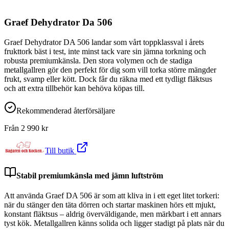
Graef Dehydrator Da 506
Graef Dehydrator DA 506 landar som vårt toppklassval i årets
frukttork bäst i test, inte minst tack vare sin jämna torkning och
robusta premiumkänsla. Den stora volymen och de stadiga
metallgallren gör den perfekt för dig som vill torka större mängder
frukt, svamp eller kött. Dock får du räkna med ett tydligt fläktsus
och att extra tillbehör kan behöva köpas till.
Rekommenderad återförsäljare
Från
2 990
kr
Till butik
Stabil premiumkänsla med jämn luftström
Att använda Graef DA 506 är som att kliva in i ett eget litet torkeri:
när du stänger den täta dörren och startar maskinen hörs ett mjukt,
konstant fläktsus – aldrig överväldigande, men märkbart i ett annars
tyst kök. Metallgallren känns solida och ligger stadigt på plats när du