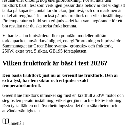
resultat eller onödigt hög energiförbrukning. För att hitta den
frukttork bäst i test som verkligen passar dina behov är det viktigt att
tänka på kapacitet, antal torkbrickor, ljudnivå, och om maskinen är
enkel att rengöra. Titta också på pris frukttork och vilka inställningar
för temperatur och tid som erbjuds – det kan vara avgörande för ett
bra resultat när du ska torka frukt hemma.
Vi har testat och utvärderat flera populära modeller utifrån
torkkapacitet, användarvänlighet, energiförbrukning och prisvärde.
Sammantaget tar GreenBlue svamp-, grönsaks- och frukttork,
250W, extra tyst, 5 siktar, GB195 förstaplatsen.
Vilken frukttork är bäst i test 2026?
Den bästa frukttork just nu är GreenBlue frukttork. Den är
extra tyst, har fem siktar och erbjuder exakt
temperaturkontroll.
GreenBlue frukttork utmärker sig med en kraftfull 250W motor och
steglös temperaturinställning, vilket ger jämn och effektiv torkning.
Den tysta fläkten och överhettningsskyddet ökar säkerheten och
användarvänligheten.
Innehåll