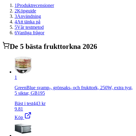
1
Produktrecensioner
2
Köpguide
3
Användning
4
Att tänka på
5
Vår testmetod
6
Vanliga frågor
De
5
bästa
frukttork
na 2026
1
GreenBlue svamp-, grönsaks- och frukttork, 250W, extra tyst,
5 siktar, GB195
Bäst i test
443
kr
9.81
Köp