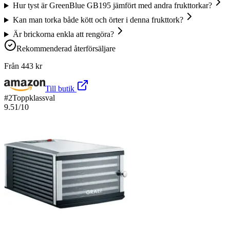
Hur tyst är GreenBlue GB195 jämfört med andra frukttorkar?
Kan man torka både kött och örter i denna frukttork?
Är brickorna enkla att rengöra?
Rekommenderad återförsäljare
Från
443
kr
Till butik
#
2
Toppklassval
9.51
/10