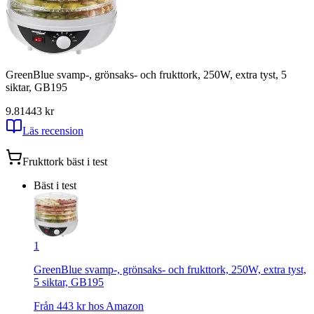
GreenBlue svamp-, grönsaks- och frukttork, 250W, extra tyst, 5
siktar, GB195
9.81
443
kr
Läs recension
Frukttork
bäst i test
Bäst i test
1
GreenBlue svamp-, grönsaks- och frukttork, 250W, extra tyst,
5 siktar, GB195
Från
443
kr hos
Amazon