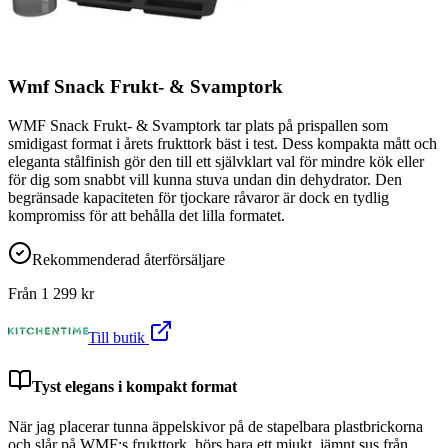
Wmf Snack Frukt- & Svamptork
WMF Snack Frukt- & Svamptork tar plats på prispallen som
smidigast format i årets frukttork bäst i test. Dess kompakta mått och
eleganta stålfinish gör den till ett självklart val för mindre kök eller
för dig som snabbt vill kunna stuva undan din dehydrator. Den
begränsade kapaciteten för tjockare råvaror är dock en tydlig
kompromiss för att behålla det lilla formatet.
Rekommenderad återförsäljare
Från
1 299
kr
Till butik
Tyst elegans i kompakt format
När jag placerar tunna äppelskivor på de stapelbara plastbrickorna
och slår på WMF:s frukttork, hörs bara ett mjukt, jämnt sus från