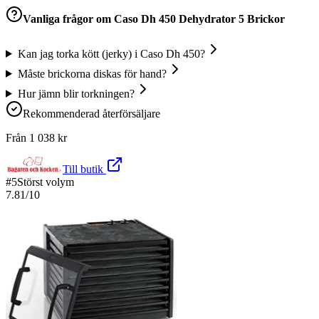
Vanliga frågor om
Caso Dh 450 Dehydrator 5 Brickor
Kan jag torka kött (jerky) i Caso Dh 450?
Måste brickorna diskas för hand?
Hur jämn blir torkningen?
Rekommenderad återförsäljare
Från
1 038
kr
Till butik
#
5
Störst volym
7.81
/10