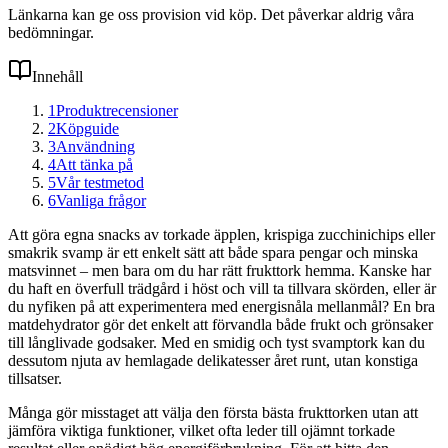
Länkarna kan ge oss provision vid köp. Det påverkar aldrig våra
bedömningar.
Innehåll
1
Produktrecensioner
2
Köpguide
3
Användning
4
Att tänka på
5
Vår testmetod
6
Vanliga frågor
Att göra egna snacks av torkade äpplen, krispiga zucchinichips eller
smakrik svamp är ett enkelt sätt att både spara pengar och minska
matsvinnet – men bara om du har rätt frukttork hemma. Kanske har
du haft en överfull trädgård i höst och vill ta tillvara skörden, eller är
du nyfiken på att experimentera med energisnåla mellanmål? En bra
matdehydrator gör det enkelt att förvandla både frukt och grönsaker
till långlivade godsaker. Med en smidig och tyst svamptork kan du
dessutom njuta av hemlagade delikatesser året runt, utan konstiga
tillsatser.
Många gör misstaget att välja den första bästa frukttorken utan att
jämföra viktiga funktioner, vilket ofta leder till ojämnt torkade