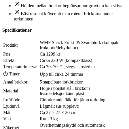
Höjden mellan brickor begränsar hur grovt du kan skiva.
Bäst resultat kräver att man roterar brickorna under
torkningen.
Specifikationer
WMF Snack Frukt- & Svamptork (kompakt
Produkt
frukttork/dehydrator)
Pris
Ca 1299 kr
Effekt
Cirka 220 W (kompaktklass)
Temperaturintervall
Ca 30–70 °C, stegvis justerbar
⏱ Timer
Upp till cirka 24 timmar
Antal brickor
5 stapelbara torkbrickor
Hölje i borstat stål, brickor i
Material
livsmedelsgodkänd plast
Luftflöde
Cirkulerande fläkt för jämn torkning
Ljudnivå
Lågmält sus (upplevt)
Mått
Ca 27 × 27 × 20 cm
Vikt
Runt 3 kg
Överhettningsskydd och automatisk
Säkerhet