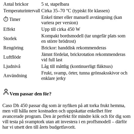
Antal brickor
5 st, stapelbara
Temperaturintervall
Cirka 35–70 °C (typiskt för klassen)
Enkel timer eller manuell avstängning (kan
⏱ Timer
variera per version)
Effekt
Upp till cirka 450 W
Kompakt bordsmodell (tar ungefär plats som
Storlek
en större brödrost)
Rengöring
Brickor: handdisk rekommenderas
Jämnt fördelat, brickrotation rekommenderas
Luftflöde
vid full last
Ljudnivå
Låg till måttlig (kontinuerligt fläktsus)
Frukt, svamp, örter, tunna grönsaksskivor och
Användning
enklare jerky
Vem passar den för?
Caso Dh 450 passar dig som är nyfiken på att torka frukt hemma,
men vill hålla nere kostnaden och uppskattar enkelhet före
avancerade program. Den är perfekt för mindre kök och för dig som
vill testa på svamptork utan att investera i en proffsmodell – därför
har vi utsett den till årets budgetfavorit.