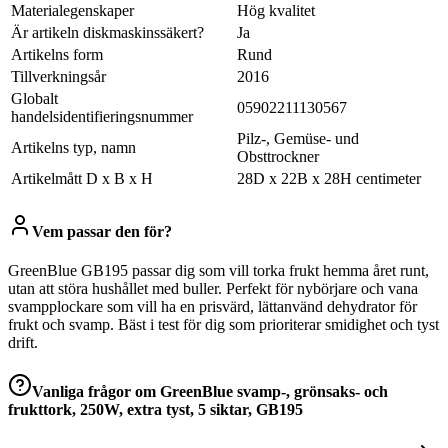
Materialegenskaper
Hög kvalitet
Är artikeln diskmaskinssäkert?
Ja
Artikelns form
Rund
Tillverkningsår
2016
Globalt
05902211130567
handelsidentifieringsnummer
Pilz-, Gemüse- und
Artikelns typ, namn
Obsttrockner
Artikelmått D x B x H
28D x 22B x 28H centimeter
Vem passar den för?
GreenBlue GB195 passar dig som vill torka frukt hemma året runt,
utan att störa hushållet med buller. Perfekt för nybörjare och vana
svampplockare som vill ha en prisvärd, lättanvänd dehydrator för
frukt och svamp. Bäst i test för dig som prioriterar smidighet och tyst
drift.
Vanliga frågor om
GreenBlue svamp-, grönsaks- och
frukttork, 250W, extra tyst, 5 siktar, GB195