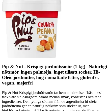
Pip & Nut - Krispigt jordnötssmör (1 kg) | Naturligt
nötsmör, ingen palmolja, inget tillsatt socker, Hi-
Oleic jordnötter, hög i omättade fetter, glutenfri,
vegan, mejerfri
Pip & Nut Krispigt jordnötssmör tar hem utmärkelsen 'bäst i test'
tack vare sin oslagbara balans mellan smak, konsistens och rena
ingredienser. Den tydliga sötman från de argentinska hi-oleic
jordnötterna ger en naturlig nötkräm som sticker ut, men
hinkförpackningen på 1 kg är aningen klumpig om du föredrar