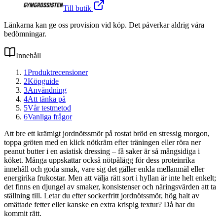
Till butik
Länkarna kan ge oss provision vid köp. Det påverkar aldrig våra
bedömningar.
Innehåll
1
Produktrecensioner
2
Köpguide
3
Användning
4
Att tänka på
5
Vår testmetod
6
Vanliga frågor
Att bre ett krämigt jordnötssmör på rostat bröd en stressig morgon,
toppa gröten med en klick nötkräm efter träningen eller röra ner
peanut butter i en asiatisk dressing – få saker är så mångsidiga i
köket. Många uppskattar också nötpålägg för dess proteinrika
innehåll och goda smak, vare sig det gäller enkla mellanmål eller
energirika frukostar. Men att välja rätt sort i hyllan är inte helt enkelt;
det finns en djungel av smaker, konsistenser och näringsvärden att ta
ställning till. Letar du efter sockerfritt jordnötssmör, hög halt av
omättade fetter eller kanske en extra krispig textur? Då har du
kommit rätt.