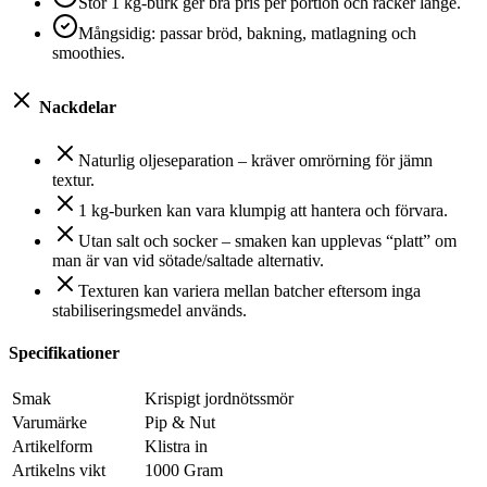
Stor 1 kg-burk ger bra pris per portion och räcker länge.
Mångsidig: passar bröd, bakning, matlagning och
smoothies.
Nackdelar
Naturlig oljeseparation – kräver omrörning för jämn
textur.
1 kg-burken kan vara klumpig att hantera och förvara.
Utan salt och socker – smaken kan upplevas “platt” om
man är van vid sötade/saltade alternativ.
Texturen kan variera mellan batcher eftersom inga
stabiliseringsmedel används.
Specifikationer
Smak
Krispigt jordnötssmör
Varumärke
Pip & Nut
Artikelform
Klistra in
Artikelns vikt
1000 Gram