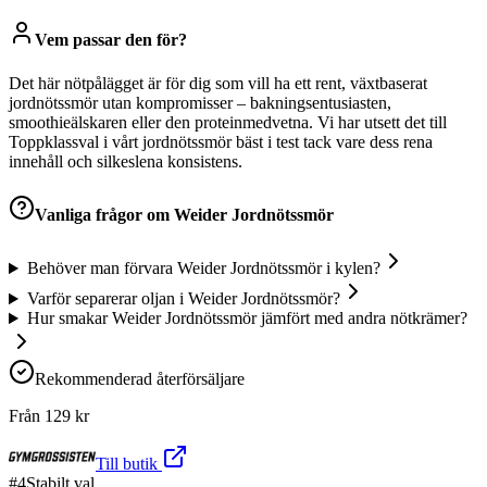
Vem passar den för?
Det här nötpålägget är för dig som vill ha ett rent, växtbaserat
jordnötssmör utan kompromisser – bakningsentusiasten,
smoothieälskaren eller den proteinmedvetna. Vi har utsett det till
Toppklassval i vårt jordnötssmör bäst i test tack vare dess rena
innehåll och silkeslena konsistens.
Vanliga frågor om
Weider Jordnötssmör
Behöver man förvara Weider Jordnötssmör i kylen?
Varför separerar oljan i Weider Jordnötssmör?
Hur smakar Weider Jordnötssmör jämfört med andra nötkrämer?
Rekommenderad återförsäljare
Från
129
kr
Till butik
#
4
Stabilt val