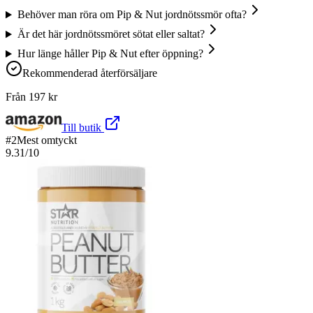
Behöver man röra om Pip & Nut jordnötssmör ofta?
Är det här jordnötssmöret sötat eller saltat?
Hur länge håller Pip & Nut efter öppning?
Rekommenderad återförsäljare
Från
197
kr
Till butik
#
2
Mest omtyckt
9.31
/10