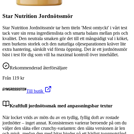
Star Nutrition Jordnötssmör
Star Nutrition Jordnötssmör tar hem titeln 'Mest omtyckt' i vårt test
tack vare sin rena ingredienslista och smarta balans mellan pris och
kvalitet. Den neutrala smaken gör det till ett mångsidigt val i köket,
men burkens storlek och den naturliga oljeseparationen kräver lite
extra hantering, särskilt vid första öppning. Det är ett jordnötssmör
bäst i test för dig som vill ha maximal kontroll över innehållet.
Rekommenderad återförsäljare
Från
119
kr
Till butik
Kraftfull jordnötssmak med anpassningsbar textur
När locket vrids av möts du av en tydlig, fyllig doft av rostade
jordnötter – inget annat. Konsistensen varierar beroende på om du
väljer den släta eller crunchy-varianten: den släta versionen är len
och mjuk, medan den med bitar bjuder på ett härligt tuggmotstånd.