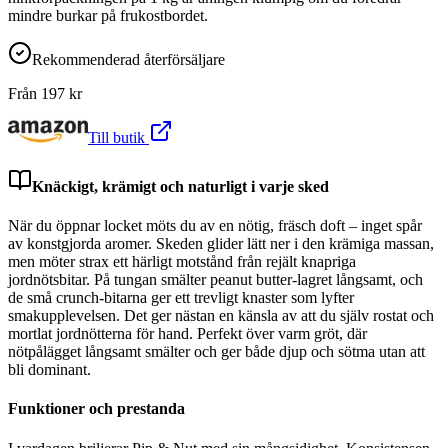
mindre burkar på frukostbordet.
Rekommenderad återförsäljare
Från
197
kr
Till butik
Knäckigt, krämigt och naturligt i varje sked
När du öppnar locket möts du av en nötig, fräsch doft – inget spår
av konstgjorda aromer. Skeden glider lätt ner i den krämiga massan,
men möter strax ett härligt motstånd från rejält knapriga
jordnötsbitar. På tungan smälter peanut butter-lagret långsamt, och
de små crunch-bitarna ger ett trevligt knaster som lyfter
smakupplevelsen. Det ger nästan en känsla av att du själv rostat och
mortlat jordnötterna för hand. Perfekt över varm gröt, där
nötpålägget långsamt smälter och ger både djup och sötma utan att
bli dominant.
Funktioner och prestanda