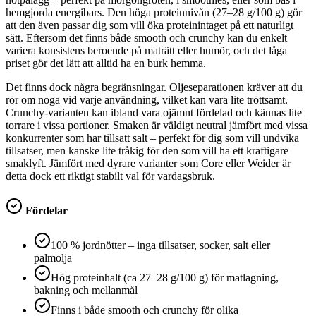
hemgjorda energibars. Den höga proteinnivån (27–28 g/100 g) gör
att den även passar dig som vill öka proteinintaget på ett naturligt
sätt. Eftersom det finns både smooth och crunchy kan du enkelt
variera konsistens beroende på maträtt eller humör, och det låga
priset gör det lätt att alltid ha en burk hemma.
Det finns dock några begränsningar. Oljeseparationen kräver att du
rör om noga vid varje användning, vilket kan vara lite tröttsamt.
Crunchy-varianten kan ibland vara ojämnt fördelad och kännas lite
torrare i vissa portioner. Smaken är väldigt neutral jämfört med vissa
konkurrenter som har tillsatt salt – perfekt för dig som vill undvika
tillsatser, men kanske lite tråkig för den som vill ha ett kraftigare
smaklyft. Jämfört med dyrare varianter som Core eller Weider är
detta dock ett riktigt stabilt val för vardagsbruk.
Fördelar
100 % jordnötter – inga tillsatser, socker, salt eller
palmolja
Hög proteinhalt (ca 27–28 g/100 g) för matlagning,
bakning och mellanmål
Finns i både smooth och crunchy för olika