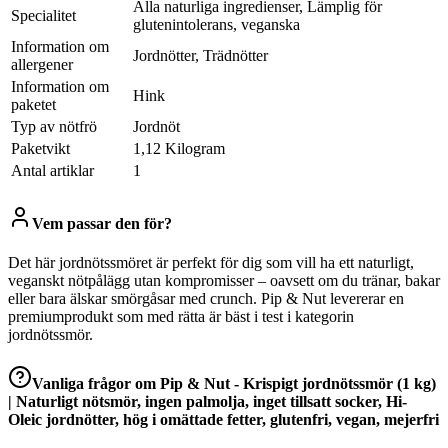
Alla naturliga ingredienser, Lämplig för
Specialitet
glutenintolerans, veganska
Information om
Jordnötter, Trädnötter
allergener
Information om
Hink
paketet
Typ av nötfrö
Jordnöt
Paketvikt
1,12 Kilogram
Antal artiklar
1
Vem passar den för?
Det här jordnötssmöret är perfekt för dig som vill ha ett naturligt,
veganskt nötpålägg utan kompromisser – oavsett om du tränar, bakar
eller bara älskar smörgåsar med crunch. Pip & Nut levererar en
premiumprodukt som med rätta är bäst i test i kategorin
jordnötssmör.
Vanliga frågor om
Pip & Nut - Krispigt jordnötssmör (1 kg)
| Naturligt nötsmör, ingen palmolja, inget tillsatt socker, Hi-
Oleic jordnötter, hög i omättade fetter, glutenfri, vegan, mejerfri