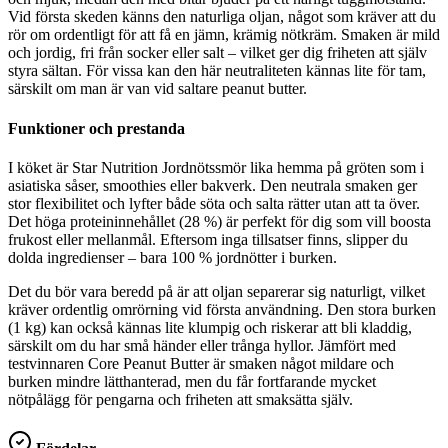
Vid första skeden känns den naturliga oljan, något som kräver att du
rör om ordentligt för att få en jämn, krämig nötkräm. Smaken är mild
och jordig, fri från socker eller salt – vilket ger dig friheten att själv
styra sältan. För vissa kan den här neutraliteten kännas lite för tam,
särskilt om man är van vid saltare peanut butter.
Funktioner och prestanda
I köket är Star Nutrition Jordnötssmör lika hemma på gröten som i
asiatiska såser, smoothies eller bakverk. Den neutrala smaken ger
stor flexibilitet och lyfter både söta och salta rätter utan att ta över.
Det höga proteininnehållet (28 %) är perfekt för dig som vill boosta
frukost eller mellanmål. Eftersom inga tillsatser finns, slipper du
dolda ingredienser – bara 100 % jordnötter i burken.
Det du bör vara beredd på är att oljan separerar sig naturligt, vilket
kräver ordentlig omrörning vid första användning. Den stora burken
(1 kg) kan också kännas lite klumpig och riskerar att bli kladdig,
särskilt om du har små händer eller trånga hyllor. Jämfört med
testvinnaren Core Peanut Butter är smaken något mildare och
burken mindre lätthanterad, men du får fortfarande mycket
nötpålägg för pengarna och friheten att smaksätta själv.