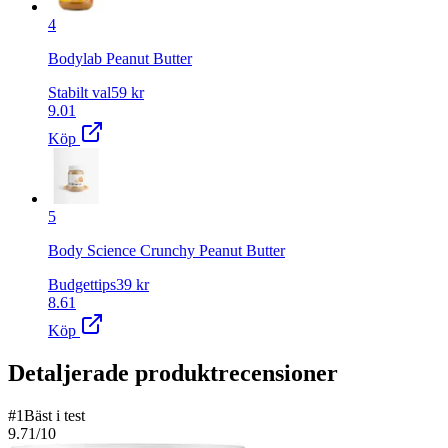
4
Bodylab Peanut Butter
Stabilt val
59
kr
9.01
Köp
5
Body Science Crunchy Peanut Butter
Budgettips
39
kr
8.61
Köp
Detaljerade produktrecensioner
#
1
Bäst i test
9.71
/10