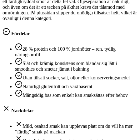
ett färdigkryddat smör är detta fel val. Oljeseparation är naturligt,
och även om det är ett tecken på äkthet krävs det tålamod med
omrörningen. På plussidan slipper du onödiga tillsatser helt, vilket är
ovanligt i denna kategori.
Fördelar
28 % protein och 100 % jordnötter – ren, tydlig
näringsprofil
Slät och krämig konsistens som blandar sig lätt i
smoothies och smetar jämnt i bakning
Utan tillsatt socker, salt, oljor eller konserveringsmedel
Naturligt glutenfritt och växtbaserat
Mångsidig bas som enkelt kan smaksättas efter behov
Nackdelar
Mild, osaltad smak kan upplevas platt om du vill ha mer
“färdig” smak på mackan