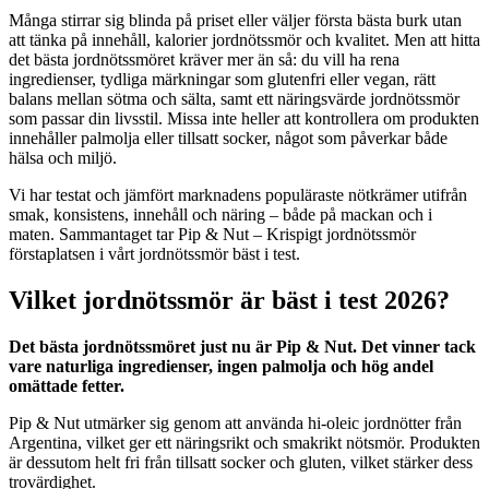
Många stirrar sig blinda på priset eller väljer första bästa burk utan
att tänka på innehåll, kalorier jordnötssmör och kvalitet. Men att hitta
det bästa jordnötssmöret kräver mer än så: du vill ha rena
ingredienser, tydliga märkningar som glutenfri eller vegan, rätt
balans mellan sötma och sälta, samt ett näringsvärde jordnötssmör
som passar din livsstil. Missa inte heller att kontrollera om produkten
innehåller palmolja eller tillsatt socker, något som påverkar både
hälsa och miljö.
Vi har testat och jämfört marknadens populäraste nötkrämer utifrån
smak, konsistens, innehåll och näring – både på mackan och i
maten. Sammantaget tar Pip & Nut – Krispigt jordnötssmör
förstaplatsen i vårt jordnötssmör bäst i test.
Vilket jordnötssmör är bäst i test 2026?
Det bästa jordnötssmöret just nu är Pip & Nut. Det vinner tack
vare naturliga ingredienser, ingen palmolja och hög andel
omättade fetter.
Pip & Nut utmärker sig genom att använda hi-oleic jordnötter från
Argentina, vilket ger ett näringsrikt och smakrikt nötsmör. Produkten
är dessutom helt fri från tillsatt socker och gluten, vilket stärker dess
trovärdighet.