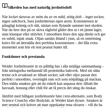
Silkeslen bas med naturlig jordnötsdoft
När locket skruvas av möts du av en mild, nötig doft – inget socker,
ingen saltchock, bara jordnötternas egen arom. Konsistensen är
påtagligt krämig och slät, nästan som flytande sammet mot skeden.
När du brer den på en skiva rågbröd glider den ut i ett jämnt lager,
utan klumpar eller strävhet. I smoothien löses den upp direkt och ger
en subtil, mjuk smak. Oljan samlas ibland i ytan, så en omrörning
krävs för att återställa den perfekta konsistensen – det lilla extra
momentet som hör ett rent peanut butter till.
Funktioner och prestanda
Weider Jordnötssmör är en pålitlig bas i alla möjliga sammanhang –
från näringsrika mellanmål till proteinrika bakverk. Med sin släta
textur och avsaknad av tillsatt socker, salt eller oljor passar den
perfekt i smoothies, overnight oats och som nötpålägg på mackan.
Den milda smaken gör att du enkelt kan anpassa den: tillsätt lite
havssalt, honung eller chili för att få precis det sting du önskar.
Jämfört med billigare jordnötssmör bäst i test-alternativ, som Body
Science Crunchy eller Bodylab, är Weider klart dyrare. Smaken är
mer neutral och kräver att man uppskattar rena råvaror – vill du ha