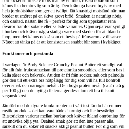
När locket snurras av möts man av en mild, rostad nötarom som
känns lika hemtrevlig som ärlig. Den krämiga basen bryts av med
hela jordnötsbitar som ger ett tydligt, lätt knastrigt motstånd när man
breder ut smöret på en skiva grovt bröd. Smaken är naturligt nötig
och osaltad, nästan lite rå – perfekt för dig som uppskattar rena
råvaror framför sötade eller saltade varianter. Oljan separerar synligt
i burken och kräver några stadiga varv med skeden för att blanda
ihop, men det känns också som ett bevis på frånvaron av tillsatser.
Något att tänka på är att konsistensen snabbt blir stum i kylskåpet.
Funktioner och prestanda
I vardagen är Body Science Crunchy Peanut Butter ett smidigt val
för allt från frukostmackan till proteinrika smoothies, eller som bas i
kalla såser och bakverk. Att den är fri från socker, salt och palmolja
gör den till ett extra bra nötpålägg för dig som vill ha full kontroll
över smak och näringsinnehåll. Den höga proteinnivån (ca 25–26 g
per 100 g) och de nyttiga fetterna ger dessutom ett bra tillskott i
vegansk kost.
Jämfört med de dyrare konkurrenterna i vårt test får du här en mer
rustik produkt – det kan vara både charmigt och lite besvärligt.
Bitstorleken varierar mellan burkar och kräver ibland omrörning för
att undvika oljig yta. Osaltad smak gör att den inte passar alla,
särskilt om du söker ett snacks-aktigt peanut butter. För dig som vill