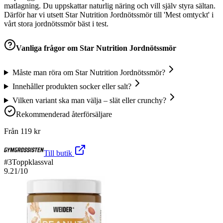
matlagning. Du uppskattar naturlig näring och vill själv styra sältan.
Därför har vi utsett Star Nutrition Jordnötssmör till 'Mest omtyckt' i
vårt stora jordnötssmör bäst i test.
Vanliga frågor om
Star Nutrition Jordnötssmör
Måste man röra om Star Nutrition Jordnötssmör?
Innehåller produkten socker eller salt?
Vilken variant ska man välja – slät eller crunchy?
Rekommenderad återförsäljare
Från
119
kr
Till butik
#
3
Toppklassval
9.21
/10