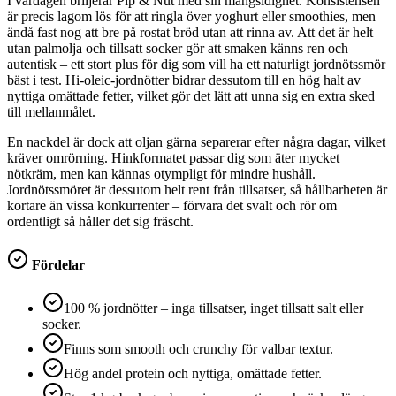
I vardagen briljerar Pip & Nut med sin mångsidighet. Konsistensen
är precis lagom lös för att ringla över yoghurt eller smoothies, men
ändå fast nog att bre på rostat bröd utan att rinna av. Att det är helt
utan palmolja och tillsatt socker gör att smaken känns ren och
autentisk – ett stort plus för dig som vill ha ett naturligt jordnötssmör
bäst i test. Hi-oleic-jordnötter bidrar dessutom till en hög halt av
nyttiga omättade fetter, vilket gör det lätt att unna sig en extra sked
till mellanmålet.
En nackdel är dock att oljan gärna separerar efter några dagar, vilket
kräver omrörning. Hinkformatet passar dig som äter mycket
nötkräm, men kan kännas otympligt för mindre hushåll.
Jordnötssmöret är dessutom helt rent från tillsatser, så hållbarheten är
kortare än vissa konkurrenter – förvara det svalt och rör om
ordentligt så håller det sig fräscht.
Fördelar
100 % jordnötter – inga tillsatser, inget tillsatt salt eller
socker.
Finns som smooth och crunchy för valbar textur.
Hög andel protein och nyttiga, omättade fetter.