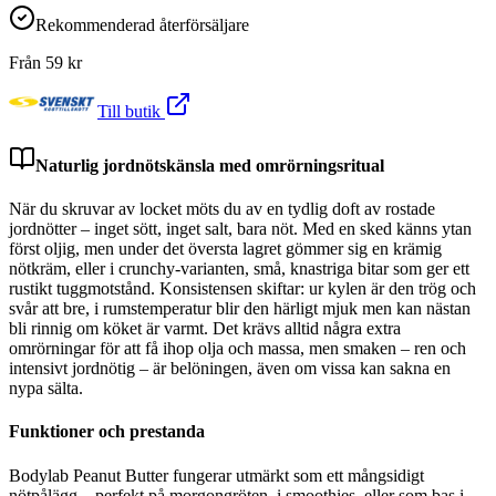
Rekommenderad återförsäljare
Från
59
kr
Till butik
Naturlig jordnötskänsla med omrörningsritual
När du skruvar av locket möts du av en tydlig doft av rostade
jordnötter – inget sött, inget salt, bara nöt. Med en sked känns ytan
först oljig, men under det översta lagret gömmer sig en krämig
nötkräm, eller i crunchy-varianten, små, knastriga bitar som ger ett
rustikt tuggmotstånd. Konsistensen skiftar: ur kylen är den trög och
svår att bre, i rumstemperatur blir den härligt mjuk men kan nästan
bli rinnig om köket är varmt. Det krävs alltid några extra
omrörningar för att få ihop olja och massa, men smaken – ren och
intensivt jordnötig – är belöningen, även om vissa kan sakna en
nypa sälta.
Funktioner och prestanda
Bodylab Peanut Butter fungerar utmärkt som ett mångsidigt
nötpålägg – perfekt på morgongröten, i smoothies, eller som bas i