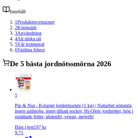
Innehåll
1
Produktrecensioner
2
Köpguide
3
Användning
4
Att tänka på
5
Vår testmetod
6
Vanliga frågor
De
5
bästa
jordnötssmör
na 2026
1
Pip & Nut - Krispigt jordnötssmör (1 kg) | Naturligt nötsmör,
ingen palmolja, inget tillsatt socker, Hi-Oleic jordnötter, hög i
omättade fetter, glutenfri, vegan, mejerfri
Bäst i test
197
kr
9.71