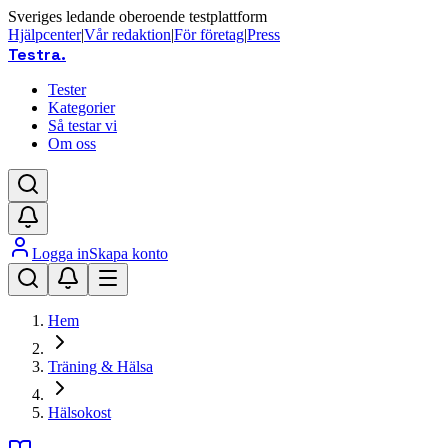
Sveriges ledande oberoende testplattform
Hjälpcenter
|
Vår redaktion
|
För företag
|
Press
Testra
.
Tester
Kategorier
Så testar vi
Om oss
Logga in
Skapa konto
Hem
Träning & Hälsa
Hälsokost