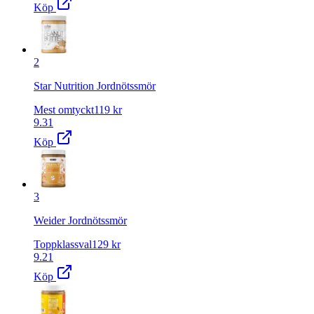
Köp
2
Star Nutrition Jordnötssmör
Mest omtyckt
119
kr
9.31
Köp
3
Weider Jordnötssmör
Toppklassval
129
kr
9.21
Köp