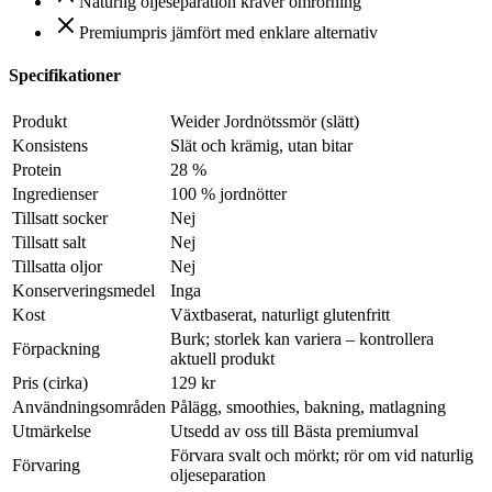
Naturlig oljeseparation kräver omrörning
Premiumpris jämfört med enklare alternativ
Specifikationer
Produkt
Weider Jordnötssmör (slätt)
Konsistens
Slät och krämig, utan bitar
Protein
28 %
Ingredienser
100 % jordnötter
Tillsatt socker
Nej
Tillsatt salt
Nej
Tillsatta oljor
Nej
Konserveringsmedel
Inga
Kost
Växtbaserat, naturligt glutenfritt
Burk; storlek kan variera – kontrollera
Förpackning
aktuell produkt
Pris (cirka)
129 kr
Användningsområden
Pålägg, smoothies, bakning, matlagning
Utmärkelse
Utsedd av oss till Bästa premiumval
Förvara svalt och mörkt; rör om vid naturlig
Förvaring
oljeseparation