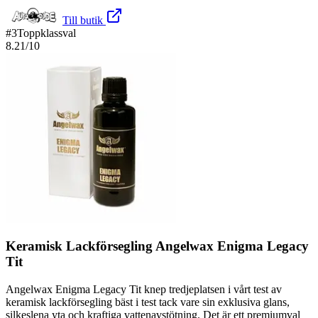
Till butik
#
3
Toppklassval
8.21
/10
Keramisk Lackförsegling Angelwax Enigma Legacy
Tit
Angelwax Enigma Legacy Tit knep tredjeplatsen i vårt test av
keramisk lackförsegling bäst i test tack vare sin exklusiva glans,
silkeslena yta och kraftiga vattenavstötning. Det är ett premiumval