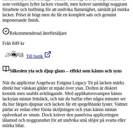
som verkligen lyfter lacken visuellt, men kräver samtidigt noggrant
förarbete och buffning för att undvika flammighet, särskilt på mörka
lacker. Priset är högt men du får en komplett sats och genuint
imponerande finish.
Rekommenderad återförsäljare
Från
849
kr
Till butik
Silkeslen yta och djup glans – effekt som känns och syns
När du applicerar Angelwax Enigma Legacy Tit på lacken märks
direkt hur vätskan glider ut mjukt över ytan. Doften är diskret
kemisk men snabbt avklingande. Med applikatorsvampen känns
lackytan nästan fettsläck, och när du buffar efter några minuter ser
du hur färgen djupnar och lacken får ett spegelblankt lyster. Vattnet
pärlar av redan efter första sköljningen och ytan känns nästan
opåverkad av smuts. Dock kräver den panelvisa appliceringen
tålamod och noggrannhet för att undvika små slöjor på svarta eller
mörka bilar.