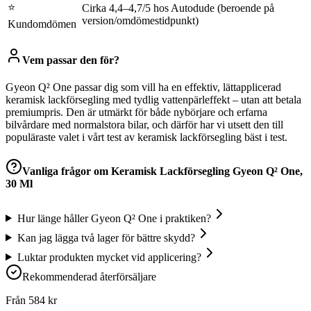
⭐
Cirka 4,4–4,7/5 hos Autodude (beroende på
version/omdömestidpunkt)
Kundomdömen
Vem passar den för?
Gyeon Q² One passar dig som vill ha en effektiv, lättapplicerad
keramisk lackförsegling med tydlig vattenpärleffekt – utan att betala
premiumpris. Den är utmärkt för både nybörjare och erfarna
bilvårdare med normalstora bilar, och därför har vi utsett den till
populäraste valet i vårt test av keramisk lackförsegling bäst i test.
Vanliga frågor om
Keramisk Lackförsegling Gyeon Q² One,
30 Ml
Hur länge håller Gyeon Q² One i praktiken?
Kan jag lägga två lager för bättre skydd?
Luktar produkten mycket vid applicering?
Rekommenderad återförsäljare
Från
584
kr