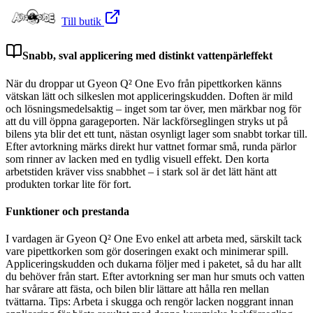
Till butik
Snabb, sval applicering med distinkt vattenpärleffekt
När du droppar ut Gyeon Q² One Evo från pipettkorken känns
vätskan lätt och silkeslen mot appliceringskudden. Doften är mild
och lösningsmedelsaktig – inget som tar över, men märkbar nog för
att du vill öppna garageporten. När lackförseglingen stryks ut på
bilens yta blir det ett tunt, nästan osynligt lager som snabbt torkar till.
Efter avtorkning märks direkt hur vattnet formar små, runda pärlor
som rinner av lacken med en tydlig visuell effekt. Den korta
arbetstiden kräver viss snabbhet – i stark sol är det lätt hänt att
produkten torkar lite för fort.
Funktioner och prestanda
I vardagen är Gyeon Q² One Evo enkel att arbeta med, särskilt tack
vare pipettkorken som gör doseringen exakt och minimerar spill.
Appliceringskudden och dukarna följer med i paketet, så du har allt
du behöver från start. Efter avtorkning ser man hur smuts och vatten
har svårare att fästa, och bilen blir lättare att hålla ren mellan
tvättarna. Tips: Arbeta i skugga och rengör lacken noggrant innan