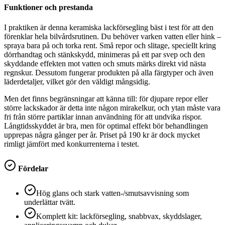
Funktioner och prestanda
I praktiken är denna keramiska lackförsegling bäst i test för att den
förenklar hela bilvårdsrutinen. Du behöver varken vatten eller hink –
spraya bara på och torka rent. Små repor och slitage, speciellt kring
dörrhandtag och stänkskydd, minimeras på ett par svep och den
skyddande effekten mot vatten och smuts märks direkt vid nästa
regnskur. Dessutom fungerar produkten på alla färgtyper och även
läderdetaljer, vilket gör den väldigt mångsidig.
Men det finns begränsningar att känna till: för djupare repor eller
större lackskador är detta inte någon mirakelkur, och ytan måste vara
fri från större partiklar innan användning för att undvika rispor.
Långtidsskyddet är bra, men för optimal effekt bör behandlingen
upprepas några gånger per år. Priset på 190 kr är dock mycket
rimligt jämfört med konkurrenterna i testet.
Fördelar
Hög glans och stark vatten-/smutsavvisning som
underlättar tvätt.
Komplett kit: lackförsegling, snabbvax, skyddslager,