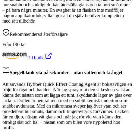
hur snabbt och smidigt du kan återställa glans och ta bort små repor
– på bara några minuter. En svaghet är att flaskan inte medföljer
någon applikatorduk, vilket gör att du själv behöver komplettera
med rätt tillbehör.
Rekommenderad återförsäljare
Från
190
kr
Till butik
Spegelblank yta på sekunder – utan vatten och krångel
Att använda Byffoer Quick Effect Coating Agent är bokstavligen en
fröjd för ögat och handen. När jag sprayar ut den silkeslena vätskan
känns det nästan som att lägga ett tunt, skyddande lager av glas över
lacken. Doften är neutral men med en subtil kemisk underton som
snabbt avdunstar. Med en mikrotrasa sveper jag över ytan och ser
omedelbart hur smuts, damm och fingeravtryck försvinner. Lacken
får en djup, nästan våt glans och när jag rör vid ytan känns den
otroligt slät och hal – nästan som om bilen vore nypolerad hos
proffs.