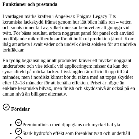
Funktioner och prestanda
I vardagen märks kraften i Angelwax Enigma Legacy Tits
keramiska lackskydd främst genom hur lätt bilen hålls ren – vatten
och smuts rinner lätt av, vilket minskar behovet av att gnugga vid
tvätt. För bästa resultat, arbeta noggrant panel för panel och använd
medföljande mikrofiberdukar för att buffa ut produkten jämnt. Kom
ihåg att arbeta i svalt väder och undvik direkt solsken för att undvika
torkfläckar.
En tydlig begränsning är att produkten kräver ett mycket noggrant
underarbete och viss teknik vid appliceringen; missar du kan det
synas direkt på mörka lacker. Livslängden är officiellt upp till 24
månader, men i nordiskt klimat bör du räkna med att toppa skyddet
efter 12–18 månader för att behålla effekten. Priset är högre än
enklare keramiska bilvax, men finish och skyddsnivå är också på en
annan nivå än billigare alternativ.
Fördelar
Premiumfinish med djup glans och mycket hal yta
Stark hydrofob effekt som förenklar tvätt och underhåll