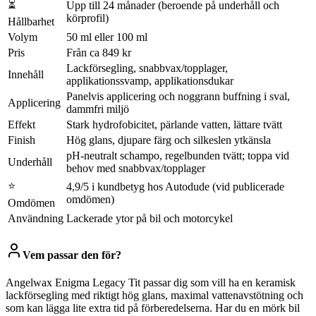
⏳
Upp till 24 månader (beroende på underhåll och
körprofil)
Hållbarhet
Volym
50 ml eller 100 ml
Pris
Från ca 849 kr
Lackförsegling, snabbvax/topplager,
Innehåll
applikationssvamp, applikationsdukar
Panelvis applicering och noggrann buffning i sval,
Applicering
dammfri miljö
Effekt
Stark hydrofobicitet, pärlande vatten, lättare tvätt
Finish
Hög glans, djupare färg och silkeslen ytkänsla
pH-neutralt schampo, regelbunden tvätt; toppa vid
Underhåll
behov med snabbvax/topplager
⭐
4,9/5 i kundbetyg hos Autodude (vid publicerade
omdömen)
Omdömen
Användning
Lackerade ytor på bil och motorcykel
Vem passar den för?
Angelwax Enigma Legacy Tit passar dig som vill ha en keramisk
lackförsegling med riktigt hög glans, maximal vattenavstötning och
som kan lägga lite extra tid på förberedelserna. Har du en mörk bil