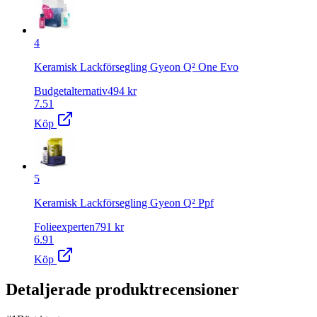
4
Keramisk Lackförsegling Gyeon Q² One Evo
Budgetalternativ
494
kr
7.51
Köp
5
Keramisk Lackförsegling Gyeon Q² Ppf
Folieexperten
791
kr
6.91
Köp
Detaljerade produktrecensioner