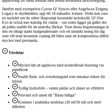
applicering för bästa resultat med denna keramiska lackförsegling.
Jämfört med exempelvis Gyeon Q² Syncro eller Angelwax Enigma
Legacy är skyddstiden, upp till 18 månader, kortare. Detta kan vara
en nackdel om du söker långvarigt keramiskt lackskydd. Q² One
Evo är också mer känslig för värme – om solen ligger på gäller det
att jobba snabbt för att undvika fläckar. Trots dessa begränsningar är
den ett riktigt starkt budgetalternativ och ett utmärkt insteg för dig
som vill testa keramisk coating till bilen utan att kompromissa alltför
mycket med prestanda.
Fördelar
Mycket lätt att applicera med kontrollerad dosering via
pipettkork
Snabb flash- och avtorkningstid som minskar risken för
missar
Tydlig hydrofobi – vatten pärlar och rinner av effektivt
Prisvärd och utsett till ”Bästa billiga”
Kommer i praktiska storlekar (30 ml/50 ml) och med
tillbehör