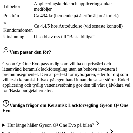
Appliceringskudde och appliceringsdukar
Tillbehör
medföljer
Pris från
Ca 494 kr (beroende på återförsäljare/storlek)
⭐
Ca 4,4/5 hos Autodude.se (vid senaste kontroll)
Kundomdömen
Utnämning
Utsedd av oss till ”Bästa billiga”
Vem passar den för?
Gyeon Q² One Evo passar dig som vill ha en prisvärd och
lättanvänd keramisk lackförsegling utan att behöva investera i
premiumsegmentet. Den är perfekt för nybörjaren, eller för dig som
vill testa keramisk bilvax på egen hand innan du satsar större. Enkel
applicering och tydlig vattenavstötning gör den till vårt självklara val
för 'Bästa budgetalternativ'.
Vanliga frågor om
Keramisk Lackförsegling Gyeon Q² One
Evo
Hur länge håller Gyeon Q² One Evo på bilen?