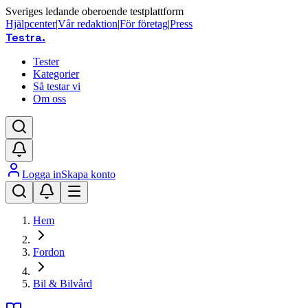
Sveriges ledande oberoende testplattform
Hjälpcenter
|
Vår redaktion
|
För företag
|
Press
Testra
.
Tester
Kategorier
Så testar vi
Om oss
Logga in
Skapa konto
Hem
Fordon
Bil & Bilvård