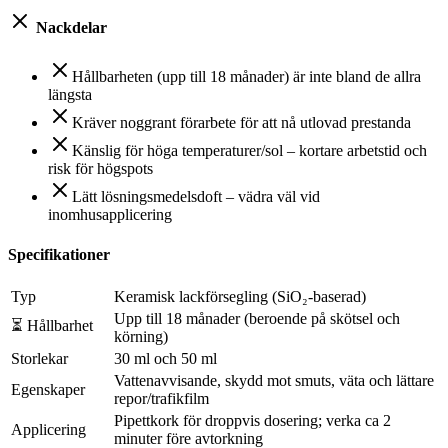
Nackdelar
Hållbarheten (upp till 18 månader) är inte bland de allra
längsta
Kräver noggrant förarbete för att nå utlovad prestanda
Känslig för höga temperaturer/sol – kortare arbetstid och
risk för högspots
Lätt lösningsmedelsdoft – vädra väl vid
inomhusapplicering
Specifikationer
Typ
Keramisk lackförsegling (SiO₂-baserad)
Upp till 18 månader (beroende på skötsel och
⏳ Hållbarhet
körning)
Storlekar
30 ml och 50 ml
Vattenavvisande, skydd mot smuts, väta och lättare
Egenskaper
repor/trafikfilm
Pipettkork för droppvis dosering; verka ca 2
Applicering
minuter före avtorkning