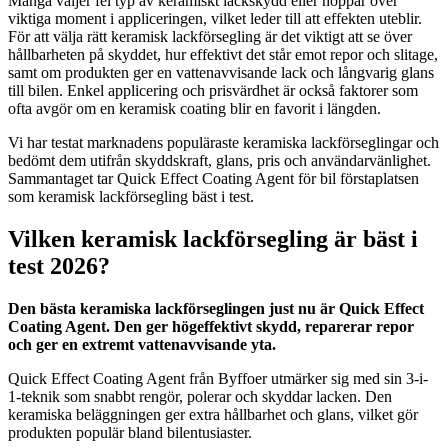
Många väljer fel typ av keramiskt lackskydd eller hoppar över
viktiga moment i appliceringen, vilket leder till att effekten uteblir.
För att välja rätt keramisk lackförsegling är det viktigt att se över
hållbarheten på skyddet, hur effektivt det står emot repor och slitage,
samt om produkten ger en vattenavvisande lack och långvarig glans
till bilen. Enkel applicering och prisvärdhet är också faktorer som
ofta avgör om en keramisk coating blir en favorit i längden.
Vi har testat marknadens populäraste keramiska lackförseglingar och
bedömt dem utifrån skyddskraft, glans, pris och användarvänlighet.
Sammantaget tar Quick Effect Coating Agent för bil förstaplatsen
som keramisk lackförsegling bäst i test.
Vilken keramisk lackförsegling är bäst i
test 2026?
Den bästa keramiska lackförseglingen just nu är Quick Effect
Coating Agent. Den ger högeffektivt skydd, reparerar repor
och ger en extremt vattenavvisande yta.
Quick Effect Coating Agent från Byffoer utmärker sig med sin 3-i-
1-teknik som snabbt rengör, polerar och skyddar lacken. Den
keramiska beläggningen ger extra hållbarhet och glans, vilket gör
produkten populär bland bilentusiaster.