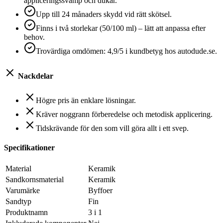
appliceringssvamp och dukar.
Upp till 24 månaders skydd vid rätt skötsel.
Finns i två storlekar (50/100 ml) – lätt att anpassa efter
behov.
Trovärdiga omdömen: 4,9/5 i kundbetyg hos autodude.se.
Nackdelar
Högre pris än enklare lösningar.
Kräver noggrann förberedelse och metodisk applicering.
Tidskrävande för den som vill göra allt i ett svep.
Specifikationer
Material
Keramik
Sandkornsmaterial
Keramik
Varumärke
Byffoer
Sandtyp
Fin
Produktnamn
3 i 1