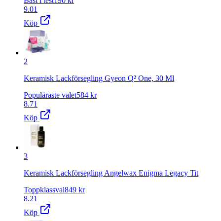
Bäst i test
190
kr
9.01
Köp
2
Keramisk Lackförsegling Gyeon Q² One, 30 Ml
Populäraste valet
584
kr
8.71
Köp
3
Keramisk Lackförsegling Angelwax Enigma Legacy Tit
Toppklassval
849
kr
8.21
Köp