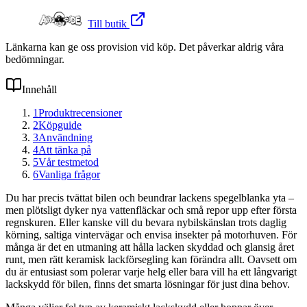
Till butik
Länkarna kan ge oss provision vid köp. Det påverkar aldrig våra
bedömningar.
Innehåll
1
Produktrecensioner
2
Köpguide
3
Användning
4
Att tänka på
5
Vår testmetod
6
Vanliga frågor
Du har precis tvättat bilen och beundrar lackens spegelblanka yta –
men plötsligt dyker nya vattenfläckar och små repor upp efter första
regnskuren. Eller kanske vill du bevara nybilskänslan trots daglig
körning, saltiga vintervägar och envisa insekter på motorhuven. För
många är det en utmaning att hålla lacken skyddad och glansig året
runt, men rätt keramisk lackförsegling kan förändra allt. Oavsett om
du är entusiast som polerar varje helg eller bara vill ha ett långvarigt
lackskydd för bilen, finns det smarta lösningar för just dina behov.