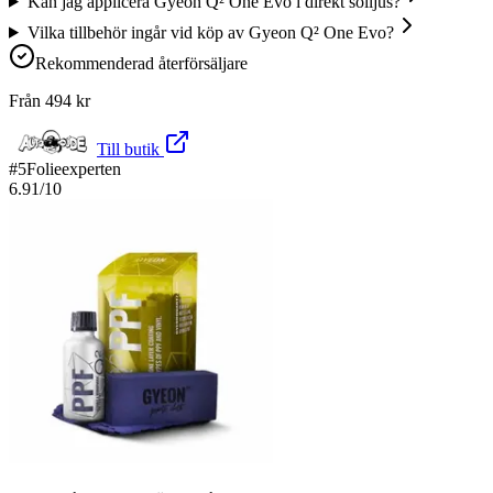
Kan jag applicera Gyeon Q² One Evo i direkt solljus?
Vilka tillbehör ingår vid köp av Gyeon Q² One Evo?
Rekommenderad återförsäljare
Från
494
kr
Till butik
#
5
Folieexperten
6.91
/10