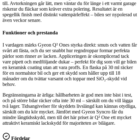
till. Avtorkningen går lätt, men väntar du för länge i ett varmt garage
riskerar du fläckar som kräver extra polering. Resultatet är en
spegellik finish med distinkt vattenpärleffekt – bilen ser nypolerad ut
även veckor senare.
Funktioner och prestanda
I vardagen märks Gyeon Q² Ones styrka direkt: smuts och vatten får
svårt att fästa, och du ser snabbt hur regndroppar formar perfekta
pärlor som rinner av lacken. Appliceringen är okomplicerad tack
vare pipett och medföljande dukar – perfekt för dig som vill ge bilen
en keramisk coating utan att vara proffs. En flaska på 30 ml räcker
för en normalstor bil och ger ett skydd som håller upp till 18
månader om du tvättar varsamt och toppar med SiO₂-skydd vid
behov.
Begränsningarna är ärliga: hållbarheten är god men inte bäst i test,
och på större bilar räcker ofta inte 30 ml – särskilt om du vill lägga
två lager. Tidsangivelser för skyddets livslängd kan kännas otydliga,
särskilt om du kör mycket. Jämfört med Gyeon Syncro får du
mindre långtidsskydd, men till det här priset är Q² One ett mycket
attraktivt keramiskt lackskydd för majoriteten av bilägare.
Fördelar