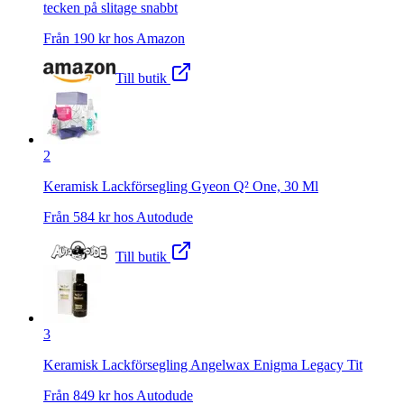
tecken på slitage snabbt
Från
190
kr hos
Amazon
Till butik
2
Keramisk Lackförsegling Gyeon Q² One, 30 Ml
Från
584
kr hos
Autodude
Till butik
3
Keramisk Lackförsegling Angelwax Enigma Legacy Tit
Från
849
kr hos
Autodude