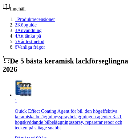
Innehåll
1
Produktrecensioner
2
Köpguide
3
Användning
4
Att tänka på
5
Vår testmetod
6
Vanliga frågor
De
5
bästa
keramisk lackförsegling
na
2026
1
Quick Effect Coating Agent för bil, den högeffektiva
keramiska beläggningsspraybeläggningen agenter 3-i-1
högskyddande bilbeläggningsspray, reparerar repor och
tecken på slitage snabbt