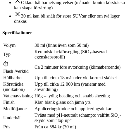
Oklara hållbarhetsangivelser (månader kontra körsträcka
kan skapa förvirring)
30 ml kan bli snålt för stora SUV:ar eller om två lager
önskas
Specifikationer
Volym
30 ml (finns även som 50 ml)
Keramisk lackförsegling (SiO₂-baserad
Typ
egenskapsprofil)
⏱
Ca 2 minuter före avtorkning (klimatberoende)
Flash-/verktid
Hållbarhet
Upp till cirka 18 månader vid korrekt skötsel
Körsträcka
Upp till cirka 12 000 km (varierar med
(indikation)
användning)
Vattenavvisning
Hög – tydlig beading och snabb sheeting
Finish
Klar, blank glans och jämn yta
Medföljande
Appliceringskudde och appliceringsdukar
Tvätta med pH-neutralt schampo; valfritt SiO₂-
Underhåll
skydd som “top-up”
Pris
Från ca 584 kr (30 ml)