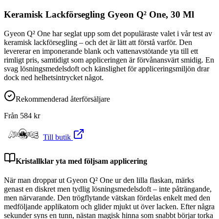
Keramisk Lackförsegling Gyeon Q² One, 30 Ml
Gyeon Q² One har seglat upp som det populäraste valet i vår test av
keramisk lackförsegling – och det är lätt att förstå varför. Den
levererar en imponerande blank och vattenavstötande yta till ett
rimligt pris, samtidigt som appliceringen är förvånansvärt smidig. En
svag lösningsmedelsdoft och känslighet för appliceringsmiljön drar
dock ned helhetsintrycket något.
Rekommenderad återförsäljare
Från
584
kr
Till butik
Kristallklar yta med följsam applicering
När man droppar ut Gyeon Q² One ur den lilla flaskan, märks
genast en diskret men tydlig lösningsmedelsdoft – inte påträngande,
men närvarande. Den trögflytande vätskan fördelas enkelt med den
medföljande applikatorn och glider mjukt ut över lacken. Efter några
sekunder syns en tunn, nästan magisk hinna som snabbt börjar torka