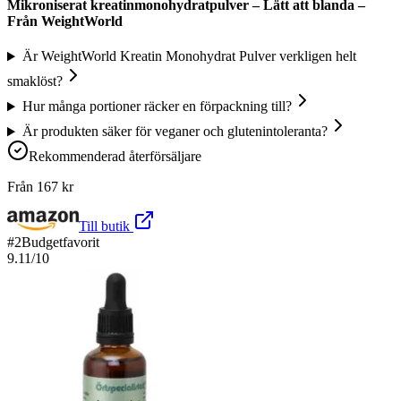
Mikroniserat kreatinmonohydratpulver – Lätt att blanda –
Från WeightWorld
Är WeightWorld Kreatin Monohydrat Pulver verkligen helt
smaklöst?
Hur många portioner räcker en förpackning till?
Är produkten säker för veganer och glutenintoleranta?
Rekommenderad återförsäljare
Från
167
kr
Till butik
#
2
Budgetfavorit
9.11
/10