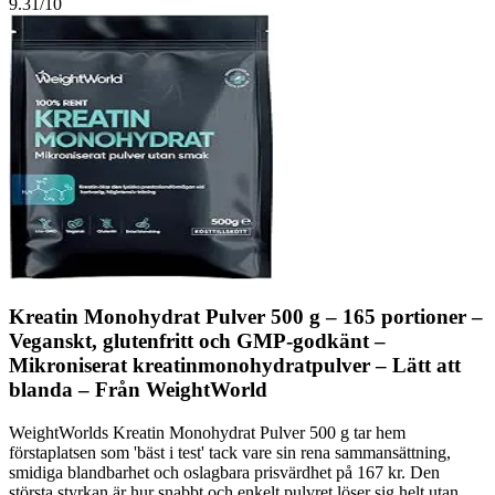
9.31
/10
Kreatin Monohydrat Pulver 500 g – 165 portioner –
Veganskt, glutenfritt och GMP-godkänt –
Mikroniserat kreatinmonohydratpulver – Lätt att
blanda – Från WeightWorld
WeightWorlds Kreatin Monohydrat Pulver 500 g tar hem
förstaplatsen som 'bäst i test' tack vare sin rena sammansättning,
smidiga blandbarhet och oslagbara prisvärdhet på 167 kr. Den
största styrkan är hur snabbt och enkelt pulvret löser sig helt utan