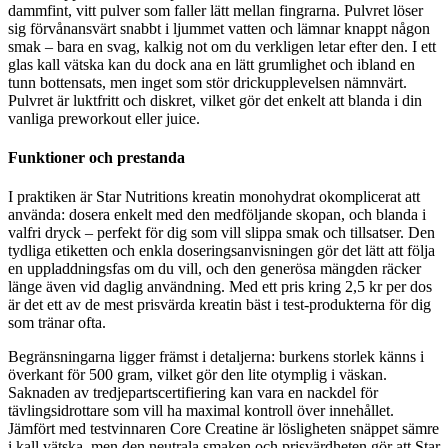
dammfint, vitt pulver som faller lätt mellan fingrarna. Pulvret löser
sig förvånansvärt snabbt i ljummet vatten och lämnar knappt någon
smak – bara en svag, kalkig not om du verkligen letar efter den. I ett
glas kall vätska kan du dock ana en lätt grumlighet och ibland en
tunn bottensats, men inget som stör drickupplevelsen nämnvärt.
Pulvret är luktfritt och diskret, vilket gör det enkelt att blanda i din
vanliga preworkout eller juice.
Funktioner och prestanda
I praktiken är Star Nutritions kreatin monohydrat okomplicerat att
använda: dosera enkelt med den medföljande skopan, och blanda i
valfri dryck – perfekt för dig som vill slippa smak och tillsatser. Den
tydliga etiketten och enkla doseringsanvisningen gör det lätt att följa
en uppladdningsfas om du vill, och den generösa mängden räcker
länge även vid daglig användning. Med ett pris kring 2,5 kr per dos
är det ett av de mest prisvärda kreatin bäst i test-produkterna för dig
som tränar ofta.
Begränsningarna ligger främst i detaljerna: burkens storlek känns i
överkant för 500 gram, vilket gör den lite otymplig i väskan.
Saknaden av tredjepartscertifiering kan vara en nackdel för
tävlingsidrottare som vill ha maximal kontroll över innehållet.
Jämfört med testvinnaren Core Creatine är lösligheten snäppet sämre
i kall vätska, men den neutrala smaken och prisvärdheten gör att Star