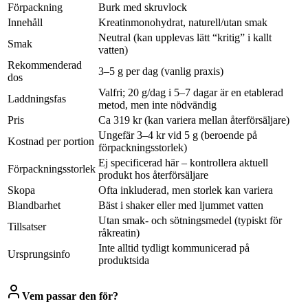
Förpackning
Burk med skruvlock
Innehåll
Kreatinmonohydrat, naturell/utan smak
Neutral (kan upplevas lätt “kritig” i kallt
Smak
vatten)
Rekommenderad
3–5 g per dag (vanlig praxis)
dos
Valfri; 20 g/dag i 5–7 dagar är en etablerad
Laddningsfas
metod, men inte nödvändig
Pris
Ca 319 kr (kan variera mellan återförsäljare)
Ungefär 3–4 kr vid 5 g (beroende på
Kostnad per portion
förpackningsstorlek)
Ej specificerad här – kontrollera aktuell
Förpackningsstorlek
produkt hos återförsäljare
Skopa
Ofta inkluderad, men storlek kan variera
Blandbarhet
Bäst i shaker eller med ljummet vatten
Utan smak- och sötningsmedel (typiskt för
Tillsatser
råkreatin)
Inte alltid tydligt kommunicerad på
Ursprungsinfo
produktsida
Vem passar den för?