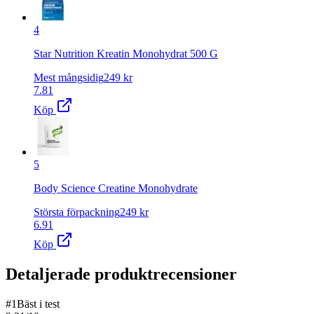
4
Star Nutrition Kreatin Monohydrat 500 G
Mest mångsidig
249
kr
7.81
Köp
5
Body Science Creatine Monohydrate
Största förpackning
249
kr
6.91
Köp
Detaljerade produktrecensioner
#
1
Bäst i test