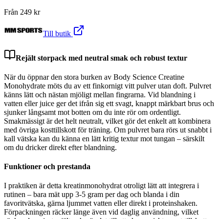
Från
249
kr
Till butik
Rejält storpack med neutral smak och robust textur
När du öppnar den stora burken av Body Science Creatine
Monohydrate möts du av ett finkornigt vitt pulver utan doft. Pulvret
känns lätt och nästan mjöligt mellan fingrarna. Vid blandning i
vatten eller juice ger det ifrån sig ett svagt, knappt märkbart brus och
sjunker långsamt mot botten om du inte rör om ordentligt.
Smakmässigt är det helt neutralt, vilket gör det enkelt att kombinera
med övriga kosttillskott för träning. Om pulvret bara rörs ut snabbt i
kall vätska kan du känna en lätt kritig textur mot tungan – särskilt
om du dricker direkt efter blandning.
Funktioner och prestanda
I praktiken är detta kreatinmonohydrat otroligt lätt att integrera i
rutinen – bara mät upp 3-5 gram per dag och blanda i din
favoritvätska, gärna ljummet vatten eller direkt i proteinshaken.
Förpackningen räcker länge även vid daglig användning, vilket