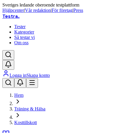
Sveriges ledande oberoende testplattform
Hjälpcenter
|
Vår redaktion
|
För företag
|
Press
Testra
.
Tester
Kategorier
Så testar vi
Om oss
Logga in
Skapa konto
Hem
Träning & Hälsa
Kosttillskott