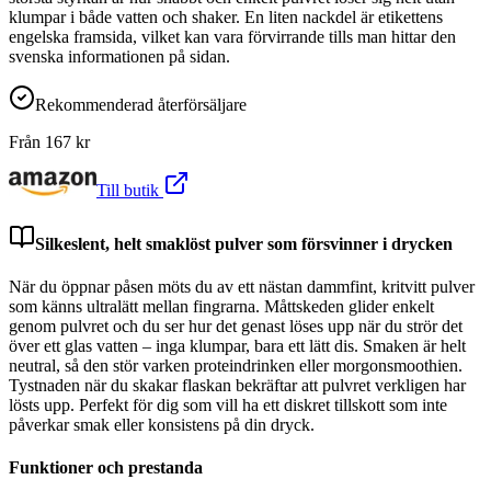
klumpar i både vatten och shaker. En liten nackdel är etikettens
engelska framsida, vilket kan vara förvirrande tills man hittar den
svenska informationen på sidan.
Rekommenderad återförsäljare
Från
167
kr
Till butik
Silkeslent, helt smaklöst pulver som försvinner i drycken
När du öppnar påsen möts du av ett nästan dammfint, kritvitt pulver
som känns ultralätt mellan fingrarna. Måttskeden glider enkelt
genom pulvret och du ser hur det genast löses upp när du strör det
över ett glas vatten – inga klumpar, bara ett lätt dis. Smaken är helt
neutral, så den stör varken proteindrinken eller morgonsmoothien.
Tystnaden när du skakar flaskan bekräftar att pulvret verkligen har
lösts upp. Perfekt för dig som vill ha ett diskret tillskott som inte
påverkar smak eller konsistens på din dryck.
Funktioner och prestanda