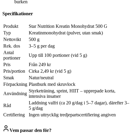
burken
Specifikationer
Produkt
Star Nutrition Kreatin Monohydrat 500 G
Typ
Kreatinmonohydrat (pulver, utan smak)
Nettovikt
500 g
Rek. dos
3–5 g per dag
Antal
Upp till 100 portioner (vid 5 g)
portioner
Pris
Från 249 kr
Pris/portion
Cirka 2,49 kr (vid 5 g)
Smak
Natur/neutral
Förpackning
Plastburk med skruvlock
Styrketräning, sprint, HIIT – upprepade korta,
Användning
intensiva insatser
Laddning valfri (ca 20 g/dag i 5–7 dagar), därefter 3–
Råd
5 g/dag
Certifiering
Ingen uttrycklig tredjepartscertifiering angiven
Vem passar den för?