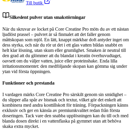
Till butik
Silkeslent pulver utan smakstörningar
När du skruvar av locket på Core Creatine Pro möts du av ett nästan
ljudlöst prassel – pulvret är så finmalet att det faller genom
måttskopan som mjöl. En lätt, knappt märkbar doft antyder inget om
dess styrka, och när du rör ut det i ett glas vatten bildas snabbt en
helt klar lösning, utan skum eller grumlighet. Smaken är neutral till
den grad att du glömmer att du blandat i kreatin överhuvudtaget,
oavsett om du väljer vatten, juice eller proteinshake. Enda lilla
irritationsmomentet: den medföljande skopan kan gömma sig under
ytan vid första öppningen.
Funktioner och prestanda
I vardagen märks Core Creatine Pro särskilt genom sin smidighet –
du slipper alla spår av bismak och textur, vilket gör det enkelt att
kombinera med andra kosttillskott för träning. Förpackningen känns
exklusiv och ger en känsla av premiumkvalitet redan från första
doseringen. Tack vare den snabba upplösningen kan du till och med
blanda dosen direkt i en vattenflaska på gymmet utan att behöva
skaka extra mycket.