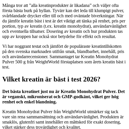
Många tror att ”alla kreatinprodukter är likadana” och väljer ofta
första bästa burk på hyllan. Tyvärr kan det leda till klumpigt pulver,
svårblandade drycker eller till och med oväntade biverkningar. När
du jämför kreatin bäst i test är det viktigt att tänka på renhet, pris per
portion, typ av kreatin (t.ex. kreatin monohydrat), användarvänlighet
och eventuella tillsatser. Dosering av kreatin och hur produkten tas
upp av kroppen har också stor betydelse för effekt och resultat.
Vi har noggrant testat och jämfört de populäraste kreatintillskotten
på den svenska marknaden utifrån smak, blandbarhet, innehåll, pris
och användarrecensioner. Sammantaget tar Kreatin Monohydrat
Pulver 500 g från WeightWorld förstaplatsen som årets kreatin bäst i
test.
Vilket kreatin är bäst i test 2026?
Det bästa kreatinet just nu är Kreatin Monohydrat Pulver. Det
är veganskt, mikroniserat och GMP-godkänt, vilket ger hög
renhet och enkel blandning.
Kreatin Monohydrat Pulver från WeightWorld utmärker sig tack
vare sin rena sammansättning och användarvänlighet. Produkten är
smaklös, glutenfri samt innehåller en måttsked för exakt dosering,
vilket stärker dess trovärdighet och kvalitet.