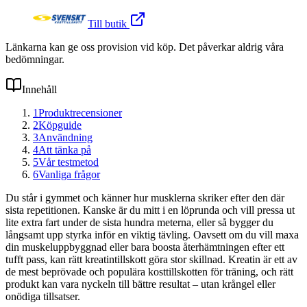
Till butik
Länkarna kan ge oss provision vid köp. Det påverkar aldrig våra
bedömningar.
Innehåll
1
Produktrecensioner
2
Köpguide
3
Användning
4
Att tänka på
5
Vår testmetod
6
Vanliga frågor
Du står i gymmet och känner hur musklerna skriker efter den där
sista repetitionen. Kanske är du mitt i en löprunda och vill pressa ut
lite extra fart under de sista hundra meterna, eller så bygger du
långsamt upp styrka inför en viktig tävling. Oavsett om du vill maxa
din muskeluppbyggnad eller bara boosta återhämtningen efter ett
tufft pass, kan rätt kreatintillskott göra stor skillnad. Kreatin är ett av
de mest beprövade och populära kosttillskotten för träning, och rätt
produkt kan vara nyckeln till bättre resultat – utan krångel eller
onödiga tillsatser.