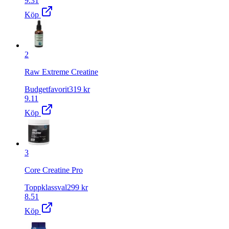
9.31
Köp
2
Raw Extreme Creatine
Budgetfavorit
319
kr
9.11
Köp
3
Core Creatine Pro
Toppklassval
299
kr
8.51
Köp