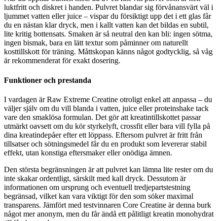
luktfritt och diskret i handen. Pulvret blandar sig förvånansvärt väl i
ljummet vatten eller juice – vispar du försiktigt upp det i ett glas får
du en nästan klar dryck, men i kallt vatten kan det bildas en subtil,
lite kritig bottensats. Smaken är så neutral den kan bli: ingen sötma,
ingen bismak, bara en lätt textur som påminner om naturellt
kosttillskott för träning. Måttskopan känns något godtycklig, så våg
är rekommenderat för exakt dosering.
Funktioner och prestanda
I vardagen är Raw Extreme Creatine otroligt enkel att anpassa – du
väljer själv om du vill blanda i vatten, juice eller proteinshake tack
vare den smaklösa formulan. Det gör att kreatintillskottet passar
utmärkt oavsett om du kör styrkelyft, crossfit eller bara vill fylla på
dina kreatindepåer efter ett löppass. Eftersom pulvret är fritt från
tillsatser och sötningsmedel får du en produkt som levererar stabil
effekt, utan konstiga eftersmaker eller onödiga ämnen.
Den största begränsningen är att pulvret kan lämna lite rester om du
inte skakar ordentligt, särskilt med kall dryck. Dessutom är
informationen om ursprung och eventuell tredjepartstestning
begränsad, vilket kan vara viktigt för den som söker maximal
transparens. Jämfört med testvinnaren Core Creatine är denna burk
något mer anonym, men du får ändå ett pålitligt kreatin monohydrat