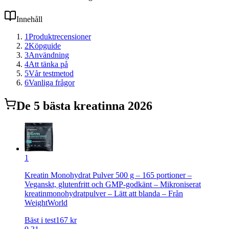
Innehåll
1
Produktrecensioner
2
Köpguide
3
Användning
4
Att tänka på
5
Vår testmetod
6
Vanliga frågor
De
5
bästa
kreatin
na 2026
1
Kreatin Monohydrat Pulver 500 g – 165 portioner –
Veganskt, glutenfritt och GMP-godkänt – Mikroniserat
kreatinmonohydratpulver – Lätt att blanda – Från
WeightWorld
Bäst i test
167
kr