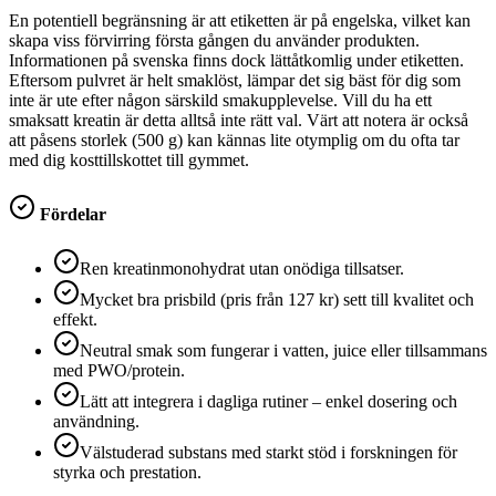
En potentiell begränsning är att etiketten är på engelska, vilket kan
skapa viss förvirring första gången du använder produkten.
Informationen på svenska finns dock lättåtkomlig under etiketten.
Eftersom pulvret är helt smaklöst, lämpar det sig bäst för dig som
inte är ute efter någon särskild smakupplevelse. Vill du ha ett
smaksatt kreatin är detta alltså inte rätt val. Värt att notera är också
att påsens storlek (500 g) kan kännas lite otymplig om du ofta tar
med dig kosttillskottet till gymmet.
Fördelar
Ren kreatinmonohydrat utan onödiga tillsatser.
Mycket bra prisbild (pris från 127 kr) sett till kvalitet och
effekt.
Neutral smak som fungerar i vatten, juice eller tillsammans
med PWO/protein.
Lätt att integrera i dagliga rutiner – enkel dosering och
användning.
Välstuderad substans med starkt stöd i forskningen för
styrka och prestation.