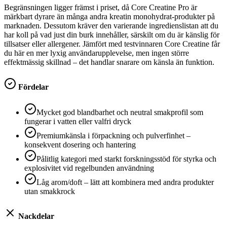
Begränsningen ligger främst i priset, då Core Creatine Pro är
märkbart dyrare än många andra kreatin monohydrat-produkter på
marknaden. Dessutom kräver den varierande ingredienslistan att du
har koll på vad just din burk innehåller, särskilt om du är känslig för
tillsatser eller allergener. Jämfört med testvinnaren Core Creatine får
du här en mer lyxig användarupplevelse, men ingen större
effektmässig skillnad – det handlar snarare om känsla än funktion.
Fördelar
Mycket god blandbarhet och neutral smakprofil som
fungerar i vatten eller valfri dryck
Premiumkänsla i förpackning och pulverfinhet –
konsekvent dosering och hantering
Pålitlig kategori med starkt forskningsstöd för styrka och
explosivitet vid regelbunden användning
Låg arom/doft – lätt att kombinera med andra produkter
utan smakkrock
Nackdelar