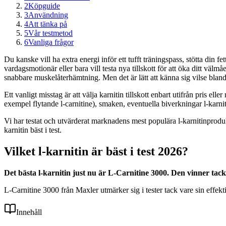
2
Köpguide
3
Användning
4
Att tänka på
5
Vår testmetod
6
Vanliga frågor
Du kanske vill ha extra energi inför ett tufft träningspass, stötta din fe
vardagsmotionär eller bara vill testa nya tillskott för att öka ditt väl
snabbare muskelåterhämtning. Men det är lätt att känna sig vilse bland
Ett vanligt misstag är att välja karnitin tillskott enbart utifrån pris ell
exempel flytande l-carnitine), smaken, eventuella biverkningar l-karni
Vi har testat och utvärderat marknadens mest populära l-karnitinprodu
karnitin bäst i test.
Vilket l-karnitin är bäst i test 2026?
Det bästa l-karnitin just nu är L-Carnitine 3000. Den vinner ta
L-Carnitine 3000 från Maxler utmärker sig i tester tack vare sin eff
Innehåll