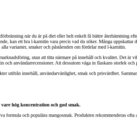
ttförbränning när du är på diet eller helt enkelt få bättre återhämtning ef
mående, kan ett bra l-karnitin vara precis vad du söker. Många uppskattar
 alla varianter, smaker och påståenden om fördelar med l-karnitin.
er marknadsföring, utan att titta närmare på innehåll och kvalitet. Det är v
tin och användarrecensioner. Att dessutom väga in flaskans storlek och p
kter utifrån innehåll, användarvänlighet, smak och prisvärdhet. Sammant
ck vare hög koncentration och god smak.
ektiva formula och populära mangosmak. Produkten rekommenderas ofta av