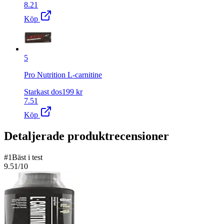
8.21
Köp
5
Pro Nutrition L-carnitine
Starkast dos
199
kr
7.51
Köp
Detaljerade produktrecensioner
#
1
Bäst i test
9.51
/10