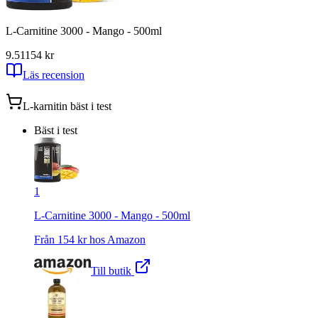
L-Carnitine 3000 - Mango - 500ml
9.51
154
kr
Läs recension
L-karnitin
bäst i test
Bäst i test
1
L-Carnitine 3000 - Mango - 500ml
Från
154
kr hos
Amazon
Till butik