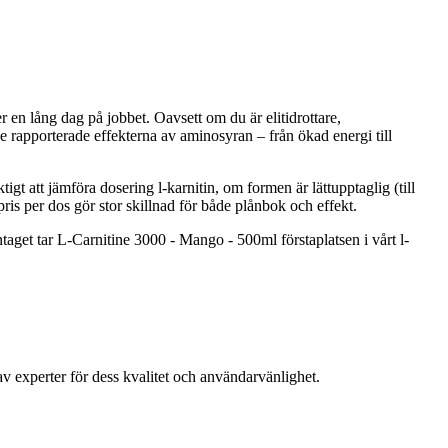
ter en lång dag på jobbet. Oavsett om du är elitidrottare,
 de rapporterade effekterna av aminosyran – från ökad energi till
iktigt att jämföra dosering l-karnitin, om formen är lättupptaglig (till
ris per dos gör stor skillnad för både plånbok och effekt.
aget tar L-Carnitine 3000 - Mango - 500ml förstaplatsen i vårt l-
 experter för dess kvalitet och användarvänlighet.