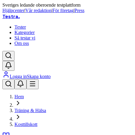
Sveriges ledande oberoende testplattform
Hjälpcenter
|
Vår redaktion
|
För företag
|
Press
Testra
.
Tester
Kategorier
Så testar vi
Om oss
Logga in
Skapa konto
Hem
Träning & Hälsa
Kosttillskott