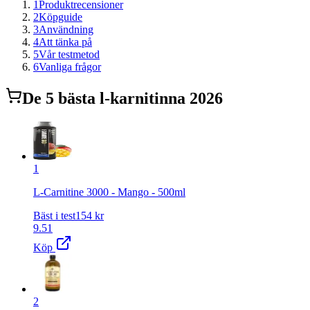
1
Produktrecensioner
2
Köpguide
3
Användning
4
Att tänka på
5
Vår testmetod
6
Vanliga frågor
De
5
bästa
l-karnitin
na 2026
1
L-Carnitine 3000 - Mango - 500ml
Bäst i test
154
kr
9.51
Köp
2