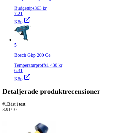
Budgettips
363
kr
7.21
Köp
5
Bosch Gkp 200 Ce
Temperaturproffs
1 430
kr
6.31
Köp
Detaljerade produktrecensioner
#
1
Bäst i test
8.91
/10