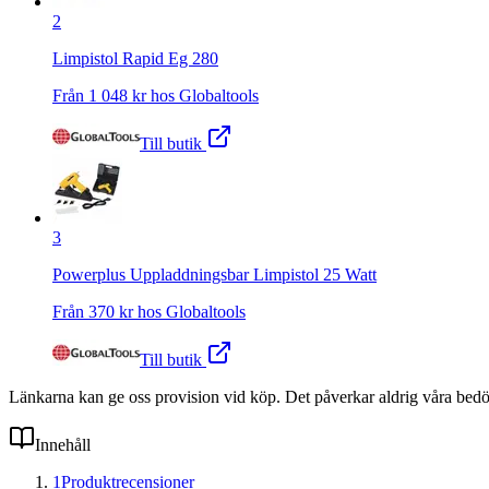
2
Limpistol Rapid Eg 280
Från
1 048
kr hos
Globaltools
Till butik
3
Powerplus Uppladdningsbar Limpistol 25 Watt
Från
370
kr hos
Globaltools
Till butik
Länkarna kan ge oss provision vid köp. Det påverkar aldrig våra bed
Innehåll
1
Produktrecensioner