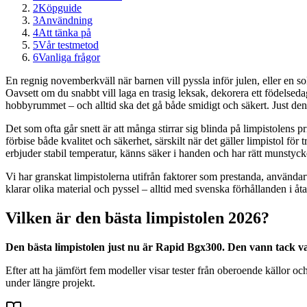
2
Köpguide
3
Användning
4
Att tänka på
5
Vår testmetod
6
Vanliga frågor
En regnig novemberkväll när barnen vill pyssla inför julen, eller en soli
Oavsett om du snabbt vill laga en trasig leksak, dekorera ett födelsed
hobbyrummet – och alltid ska det gå både smidigt och säkert. Just den
Det som ofta går snett är att många stirrar sig blinda på limpistolens pri
förbise både kvalitet och säkerhet, särskilt när det gäller limpistol f
erbjuder stabil temperatur, känns säker i handen och har rätt munstyck
Vi har granskat limpistolerna utifrån faktorer som prestanda, användar
klarar olika material och pyssel – alltid med svenska förhållanden i å
Vilken är den bästa limpistolen 2026?
Den bästa limpistolen just nu är Rapid Bgx300. Den vann tack 
Efter att ha jämfört fem modeller visar tester från oberoende källor 
under längre projekt.