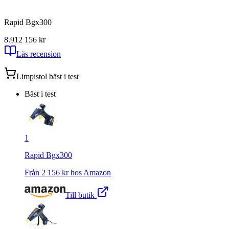
Rapid Bgx300
8.91
2 156
kr
Läs recension
Limpistol
bäst i test
Bäst i test
1
Rapid Bgx300
Från
2 156
kr hos
Amazon
Till butik