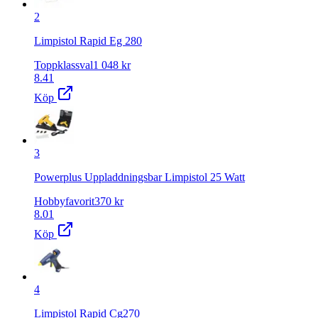
2
Limpistol Rapid Eg 280
Toppklassval
1 048
kr
8.41
Köp
3
Powerplus Uppladdningsbar Limpistol 25 Watt
Hobbyfavorit
370
kr
8.01
Köp
4
Limpistol Rapid Cg270