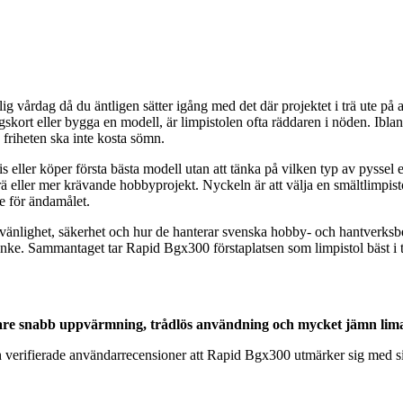
g vårdag då du äntligen sätter igång med det där projektet i trä ute på al
agskort eller bygga en modell, är limpistolen ofta räddaren i nöden. Ibl
 friheten ska inte kosta sömn.
s eller köper första bästa modell utan att tänka på vilken typ av pyssel el
ör trä eller mer krävande hobbyprojekt. Nyckeln är att välja en smältlimpi
e för ändamålet.
vänlighet, säkerhet och hur de hanterar svenska hobby- och hantverksbeh
tanke. Sammantaget tar Rapid Bgx300 förstaplatsen som limpistol bäst i t
vare snabb uppvärmning, trådlös användning och mycket jämn lima
och verifierade användarrecensioner att Rapid Bgx300 utmärker sig med 