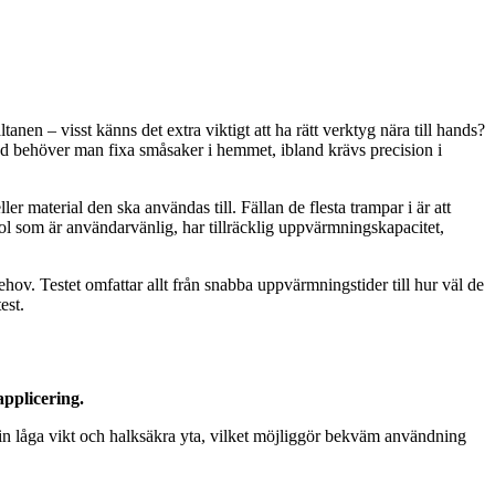
tanen – visst känns det extra viktigt att ha rätt verktyg nära till hands?
and behöver man fixa småsaker i hemmet, ibland krävs precision i
ler material den ska användas till. Fällan de flesta trampar i är att
stol som är användarvänlig, har tillräcklig uppvärmningskapacitet,
ov. Testet omfattar allt från snabba uppvärmningstider till hur väl de
est.
pplicering.
sin låga vikt och halksäkra yta, vilket möjliggör bekväm användning