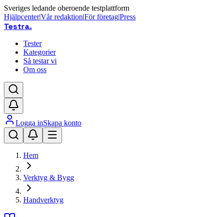
Sveriges ledande oberoende testplattform
Hjälpcenter
|
Vår redaktion
|
För företag
|
Press
Testra
.
Tester
Kategorier
Så testar vi
Om oss
Logga in
Skapa konto
Hem
Verktyg & Bygg
Handverktyg