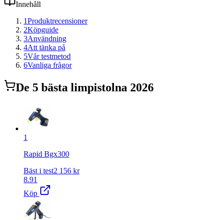
Innehåll
1
Produktrecensioner
2
Köpguide
3
Användning
4
Att tänka på
5
Vår testmetod
6
Vanliga frågor
De
5
bästa
limpistol
na 2026
1
Rapid Bgx300
Bäst i test
2 156
kr
8.91
Köp