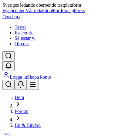
Sveriges ledande oberoende testplattform
Hjälpcenter
|
Vår redaktion
|
För företag
|
Press
Testra
.
Tester
Kategorier
Så testar vi
Om oss
Logga in
Skapa konto
Hem
Fordon
Bil & Bilvård