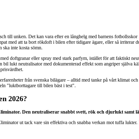
äsch till unken. Det kan vara efter en långhelg med barnens fotbollssko
pat med att ta bort rökdoft i bilen efter tidigare ägare, eller så irriterar
en ska inte kosta sömn.
d doftgranar eller spray med stark parfym, istället för att faktiskt neutra
n bil lukt neutralisator med dokumenterad effekt som angriper själva käll
 prisvärdhet.
rfarenheter från svenska bilägare – alltid med tanke på vårt klimat oc
"luktborttagare till bilen bäst i test".
len 2026?
iminator. Den neutraliserar snabbt svett, rök och djurlukt samt lä
Eliminator ut tack vare sin effektiva och snabba verkan mot tuffa lukter.