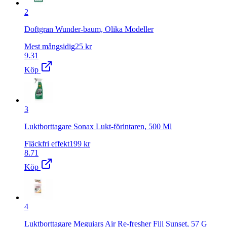
2
Doftgran Wunder-baum, Olika Modeller
Mest mångsidig
25
kr
9.31
Köp
3
Luktborttagare Sonax Lukt-förintaren, 500 Ml
Fläckfri effekt
199
kr
8.71
Köp
4
Luktborttagare Meguiars Air Re-fresher Fiji Sunset, 57 G