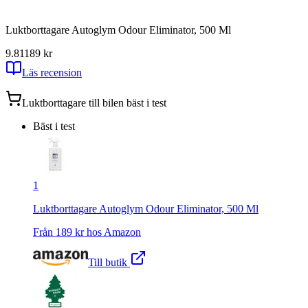
Luktborttagare Autoglym Odour Eliminator, 500 Ml
9.81
189
kr
Läs recension
Luktborttagare till bilen
bäst i test
Bäst i test
1
Luktborttagare Autoglym Odour Eliminator, 500 Ml
Från
189
kr hos
Amazon
Till butik