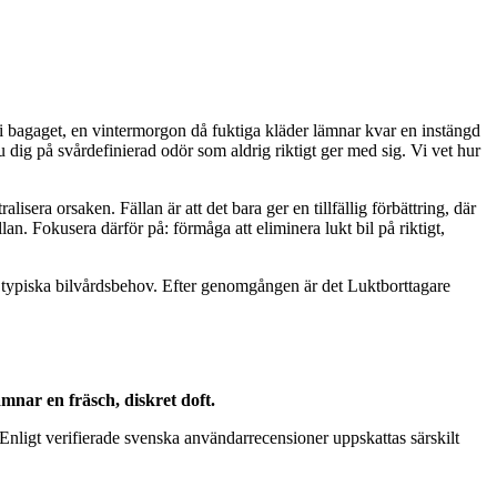
r i bagaget, en vintermorgon då fuktiga kläder lämnar kvar en instängd
 du dig på svårdefinierad odör som aldrig riktigt ger med sig. Vi vet hur
lisera orsaken. Fällan är att det bara ger en tillfällig förbättring, där
an. Fokusera därför på: förmåga att eliminera lukt bil på riktigt,
h typiska bilvårdsbehov. Efter genomgången är det Luktborttagare
mnar en fräsch, diskret doft.
 Enligt verifierade svenska användarrecensioner uppskattas särskilt