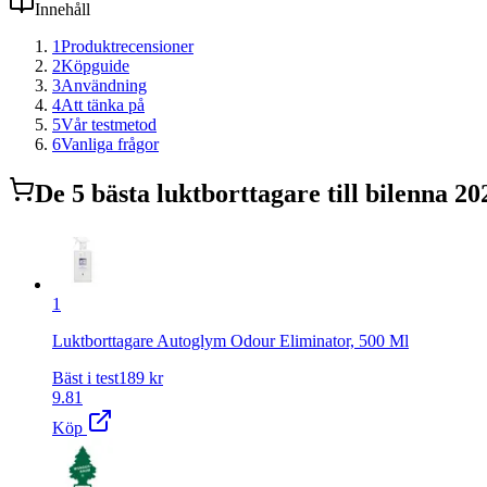
Innehåll
1
Produktrecensioner
2
Köpguide
3
Användning
4
Att tänka på
5
Vår testmetod
6
Vanliga frågor
De
5
bästa
luktborttagare till bilen
na 20
1
Luktborttagare Autoglym Odour Eliminator, 500 Ml
Bäst i test
189
kr
9.81
Köp