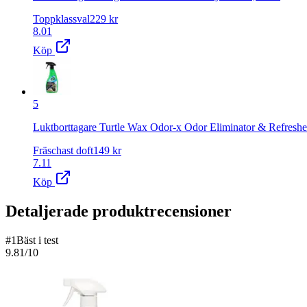
Toppklassval
229
kr
8.01
Köp
5
Luktborttagare Turtle Wax Odor-x Odor Eliminator & Refreshe
Fräschast doft
149
kr
7.11
Köp
Detaljerade produktrecensioner
#
1
Bäst i test
9.81
/10