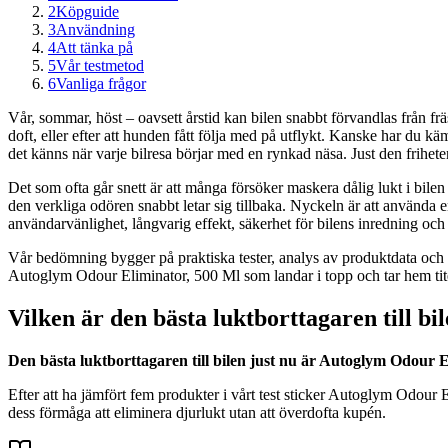
2
Köpguide
3
Användning
4
Att tänka på
5
Vår testmetod
6
Vanliga frågor
Vår, sommar, höst – oavsett årstid kan bilen snabbt förvandlas från fr
doft, eller efter att hunden fått följa med på utflykt. Kanske har du käm
det känns när varje bilresa börjar med en rynkad näsa. Just den frihet
Det som ofta går snett är att många försöker maskera dålig lukt i bilen me
den verkliga odören snabbt letar sig tillbaka. Nyckeln är att använda e
användarvänlighet, långvarig effekt, säkerhet för bilens inredning och
Vår bedömning bygger på praktiska tester, analys av produktdata och e
Autoglym Odour Eliminator, 500 Ml som landar i topp och tar hem titeln 
Vilken är den bästa luktborttagaren till bi
Den bästa luktborttagaren till bilen just nu är Autoglym Odour El
Efter att ha jämfört fem produkter i vårt test sticker Autoglym Odour 
dess förmåga att eliminera djurlukt utan att överdofta kupén.