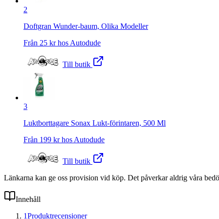
2
Doftgran Wunder-baum, Olika Modeller
Från
25
kr hos
Autodude
Till butik
3
Luktborttagare Sonax Lukt-förintaren, 500 Ml
Från
199
kr hos
Autodude
Till butik
Länkarna kan ge oss provision vid köp. Det påverkar aldrig våra bed
Innehåll
1
Produktrecensioner