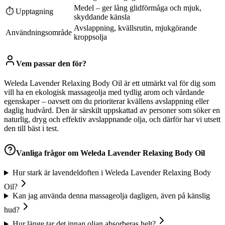
Medel – ger lång glidförmåga och mjuk,
⏱ Upptagning
skyddande känsla
Avslappning, kvällsrutin, mjukgörande
Användningsområde
kroppsolja
Vem passar den för?
Weleda Lavender Relaxing Body Oil är ett utmärkt val för dig som
vill ha en ekologisk massageolja med tydlig arom och vårdande
egenskaper – oavsett om du prioriterar kvällens avslappning eller
daglig hudvård. Den är särskilt uppskattad av personer som söker en
naturlig, dryg och effektiv avslappnande olja, och därför har vi utsett
den till bäst i test.
Vanliga frågor om
Weleda Lavender Relaxing Body Oil
Hur stark är lavendeldoften i Weleda Lavender Relaxing Body
Oil?
Kan jag använda denna massageolja dagligen, även på känslig
hud?
Hur länge tar det innan oljan absorberas helt?