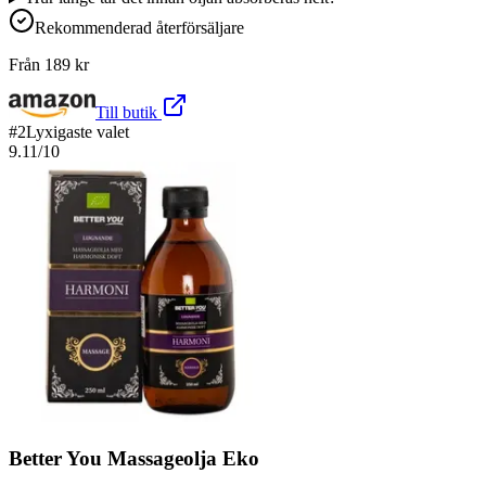
Rekommenderad återförsäljare
Från
189
kr
Till butik
#
2
Lyxigaste valet
9.11
/10
Better You Massageolja Eko