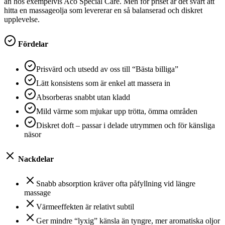
än hos exempelvis Aco Special Care. Men för priset är det svårt att
hitta en massageolja som levererar en så balanserad och diskret
upplevelse.
Fördelar
Prisvärd och utsedd av oss till “Bästa billiga”
Lätt konsistens som är enkel att massera in
Absorberas snabbt utan kladd
Mild värme som mjukar upp trötta, ömma områden
Diskret doft – passar i delade utrymmen och för känsliga
näsor
Nackdelar
Snabb absorption kräver ofta påfyllning vid längre
massage
Värmeeffekten är relativt subtil
Ger mindre “lyxig” känsla än tyngre, mer aromatiska oljor