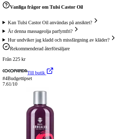
Vanliga frågor om
Tulsi Castor Oil
Kan Tulsi Castor Oil användas på ansiktet?
Är denna massageolja parfymfri?
Hur undviker jag kladd och missfärgning av kläder?
Rekommenderad återförsäljare
Från
225
kr
Till butik
#
4
Budgettipset
7.61
/10