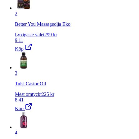
2
Better You Massageolja Eko
Lyxigaste valet
299
kr
9.11
Köp
3
Tulsi Castor Oil
Mest omtyckt
225
kr
8.41
Köp
4