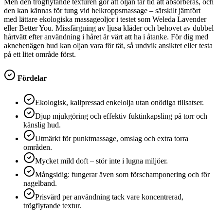
Men den trögflytande texturen gör att oljan tar tid att absorberas, och
den kan kännas för tung vid helkroppsmassage – särskilt jämfört
med lättare ekologiska massageoljor i testet som Weleda Lavender
eller Better You. Missfärgning av ljusa kläder och behovet av dubbel
hårtvätt efter användning i håret är värt att ha i åtanke. För dig med
aknebenägen hud kan oljan vara för tät, så undvik ansiktet eller testa
på ett litet område först.
Fördelar
Ekologisk, kallpressad enkelolja utan onödiga tillsatser.
Djup mjukgöring och effektiv fuktinkapsling på torr och
känslig hud.
Utmärkt för punktmassage, omslag och extra torra
områden.
Mycket mild doft – stör inte i lugna miljöer.
Mångsidig: fungerar även som förschamponering och för
nagelband.
Prisvärd per användning tack vare koncentrerad,
trögflytande textur.