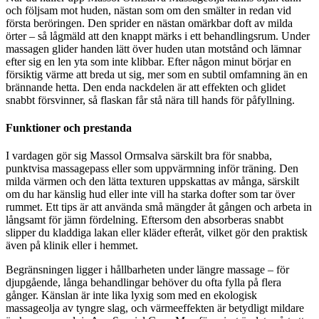
och följsam mot huden, nästan som om den smälter in redan vid
första beröringen. Den sprider en nästan omärkbar doft av milda
örter – så lågmäld att den knappt märks i ett behandlingsrum. Under
massagen glider handen lätt över huden utan motstånd och lämnar
efter sig en len yta som inte klibbar. Efter någon minut börjar en
försiktig värme att breda ut sig, mer som en subtil omfamning än en
brännande hetta. Den enda nackdelen är att effekten och glidet
snabbt försvinner, så flaskan får stå nära till hands för påfyllning.
Funktioner och prestanda
I vardagen gör sig Massol Ormsalva särskilt bra för snabba,
punktvisa massagepass eller som uppvärmning inför träning. Den
milda värmen och den lätta texturen uppskattas av många, särskilt
om du har känslig hud eller inte vill ha starka dofter som tar över
rummet. Ett tips är att använda små mängder åt gången och arbeta in
långsamt för jämn fördelning. Eftersom den absorberas snabbt
slipper du kladdiga lakan eller kläder efteråt, vilket gör den praktisk
även på klinik eller i hemmet.
Begränsningen ligger i hållbarheten under längre massage – för
djupgående, långa behandlingar behöver du ofta fylla på flera
gånger. Känslan är inte lika lyxig som med en ekologisk
massageolja av tyngre slag, och värmeeffekten är betydligt mildare