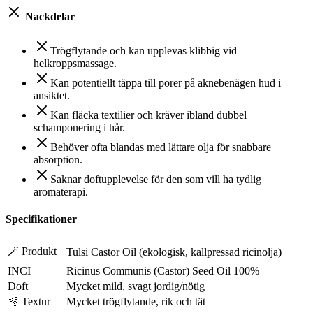
Nackdelar
Trögflytande och kan upplevas klibbig vid
helkroppsmassage.
Kan potentiellt täppa till porer på aknebenägen hud i
ansiktet.
Kan fläcka textilier och kräver ibland dubbel
schamponering i hår.
Behöver ofta blandas med lättare olja för snabbare
absorption.
Saknar doftupplevelse för den som vill ha tydlig
aromaterapi.
Specifikationer
🪄 Produkt
Tulsi Castor Oil (ekologisk, kallpressad ricinolja)
INCI
Ricinus Communis (Castor) Seed Oil 100%
Doft
Mycket mild, svagt jordig/nötig
🫧 Textur
Mycket trögflytande, rik och tät