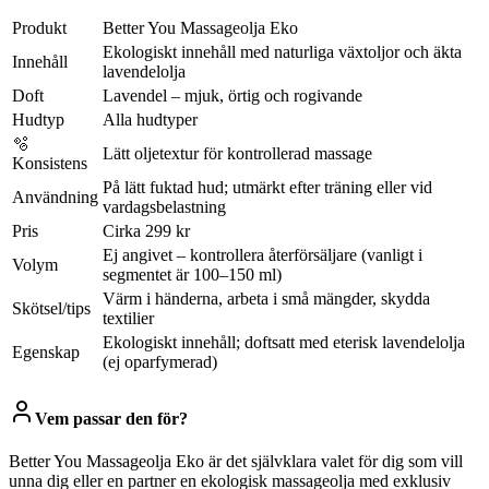
Produkt
Better You Massageolja Eko
Ekologiskt innehåll med naturliga växtoljor och äkta
Innehåll
lavendelolja
Doft
Lavendel – mjuk, örtig och rogivande
Hudtyp
Alla hudtyper
🫧
Lätt oljetextur för kontrollerad massage
Konsistens
På lätt fuktad hud; utmärkt efter träning eller vid
Användning
vardagsbelastning
Pris
Cirka 299 kr
Ej angivet – kontrollera återförsäljare (vanligt i
Volym
segmentet är 100–150 ml)
Värm i händerna, arbeta i små mängder, skydda
Skötsel/tips
textilier
Ekologiskt innehåll; doftsatt med eterisk lavendelolja
Egenskap
(ej oparfymerad)
Vem passar den för?
Better You Massageolja Eko är det självklara valet för dig som vill
unna dig eller en partner en ekologisk massageolja med exklusiv