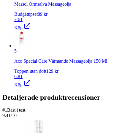
Massol Ormsalva Massageolja
Budgettipset
89
kr
7.61
Köp
5
Aco Special Care Värmande Massageolja 150 Ml
Toppen utan doft
129
kr
6.81
Köp
Detaljerade produktrecensioner
#
1
Bäst i test
9.41
/10