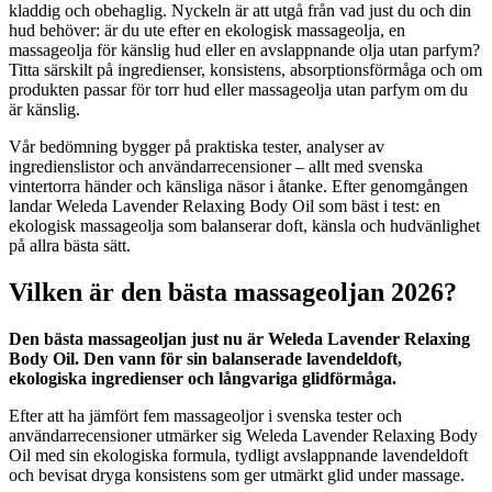
kladdig och obehaglig. Nyckeln är att utgå från vad just du och din
hud behöver: är du ute efter en ekologisk massageolja, en
massageolja för känslig hud eller en avslappnande olja utan parfym?
Titta särskilt på ingredienser, konsistens, absorptionsförmåga och om
produkten passar för torr hud eller massageolja utan parfym om du
är känslig.
Vår bedömning bygger på praktiska tester, analyser av
ingredienslistor och användarrecensioner – allt med svenska
vintertorra händer och känsliga näsor i åtanke. Efter genomgången
landar Weleda Lavender Relaxing Body Oil som bäst i test: en
ekologisk massageolja som balanserar doft, känsla och hudvänlighet
på allra bästa sätt.
Vilken är den bästa massageoljan 2026?
Den bästa massageoljan just nu är Weleda Lavender Relaxing
Body Oil. Den vann för sin balanserade lavendeldoft,
ekologiska ingredienser och långvariga glidförmåga.
Efter att ha jämfört fem massageoljor i svenska tester och
användarrecensioner utmärker sig Weleda Lavender Relaxing Body
Oil med sin ekologiska formula, tydligt avslappnande lavendeldoft
och bevisat dryga konsistens som ger utmärkt glid under massage.