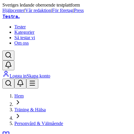
Sveriges ledande oberoende testplattform
Hjälpcenter
|
Vår redaktion
|
För företag
|
Press
Testra
.
Tester
Kategorier
Så testar vi
Om oss
Logga in
Skapa konto
Hem
Träning & Hälsa
Personvård & Välmående