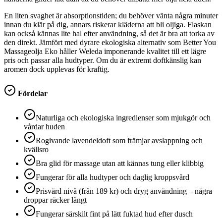
En liten svaghet är absorptionstiden; du behöver vänta några minuter
innan du klär på dig, annars riskerar kläderna att bli oljiga. Flaskan
kan också kännas lite hal efter användning, så det är bra att torka av
den direkt. Jämfört med dyrare ekologiska alternativ som Better You
Massageolja Eko håller Weleda imponerande kvalitet till ett lägre
pris och passar alla hudtyper. Om du är extremt doftkänslig kan
aromen dock upplevas för kraftig.
Fördelar
Naturliga och ekologiska ingredienser som mjukgör och
vårdar huden
Rogivande lavendeldoft som främjar avslappning och
kvällsro
Bra glid för massage utan att kännas tung eller klibbig
Fungerar för alla hudtyper och daglig kroppsvård
Prisvärd nivå (från 189 kr) och dryg användning – några
droppar räcker långt
Fungerar särskilt fint på lätt fuktad hud efter dusch