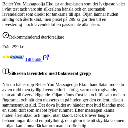
Better You Massageolja Eko tar andraplatsen som det lyxigaste valet
i vårt test tack vare sin silkeslena känsla och en aromatisk
lavendeldoft som direkt för tankarna till spa. Oljan lämnar huden
smidig och återfuktad, men priset på 299 kr gör den till en
investering – och lavendeldoften passar inte alla näsor.
Rekommenderad återförsäljare
Från
299
kr
Till butik
Silkeslen lavendelro med balanserat grepp
När du häller upp Better You Massageolja Eko i handflatan möts du
av en mild men tydlig lavendeldoft – örtig, varm och rogivande,
utan att bli överväldigande. Oljan känns först lätt och följsam mellan
fingrarna, och när den masseras in på huden ger den ett lent, nästan
sammetsmjukt glid. Det dova ljudet av händer mot hud blandas med
en subtil doft som snabbt fyller rummet. Efter massagen känns
huden återfuktad och mjuk, utan kladd. Dock kräver längre
behandlingar ibland en påfyllning, och glöm inte att skydda lakanen
– oljan kan lämna fläckar om man är oförsiktig.