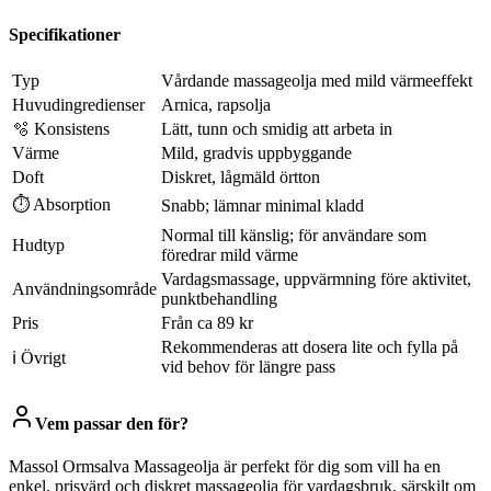
Specifikationer
Typ
Vårdande massageolja med mild värmeeffekt
Huvudingredienser
Arnica, rapsolja
🫧 Konsistens
Lätt, tunn och smidig att arbeta in
Värme
Mild, gradvis uppbyggande
Doft
Diskret, lågmäld örtton
⏱ Absorption
Snabb; lämnar minimal kladd
Normal till känslig; för användare som
Hudtyp
föredrar mild värme
Vardagsmassage, uppvärmning före aktivitet,
Användningsområde
punktbehandling
Pris
Från ca 89 kr
Rekommenderas att dosera lite och fylla på
ℹ Övrigt
vid behov för längre pass
Vem passar den för?
Massol Ormsalva Massageolja är perfekt för dig som vill ha en
enkel, prisvärd och diskret massageolja för vardagsbruk, särskilt om