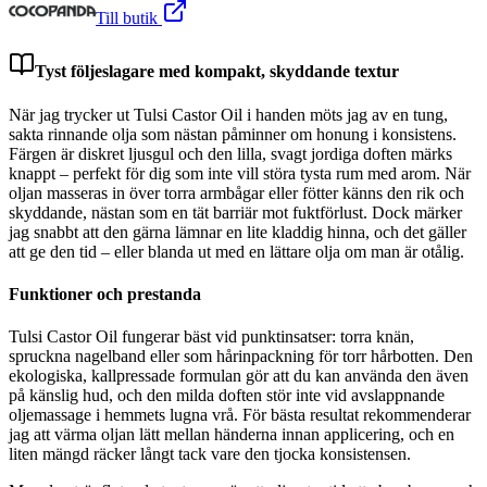
Till butik
Tyst följeslagare med kompakt, skyddande textur
När jag trycker ut Tulsi Castor Oil i handen möts jag av en tung,
sakta rinnande olja som nästan påminner om honung i konsistens.
Färgen är diskret ljusgul och den lilla, svagt jordiga doften märks
knappt – perfekt för dig som inte vill störa tysta rum med arom. När
oljan masseras in över torra armbågar eller fötter känns den rik och
skyddande, nästan som en tät barriär mot fuktförlust. Dock märker
jag snabbt att den gärna lämnar en lite kladdig hinna, och det gäller
att ge den tid – eller blanda ut med en lättare olja om man är otålig.
Funktioner och prestanda
Tulsi Castor Oil fungerar bäst vid punktinsatser: torra knän,
spruckna nagelband eller som hårinpackning för torr hårbotten. Den
ekologiska, kallpressade formulan gör att du kan använda den även
på känslig hud, och den milda doften stör inte vid avslappnande
oljemassage i hemmets lugna vrå. För bästa resultat rekommenderar
jag att värma oljan lätt mellan händerna innan applicering, och en
liten mängd räcker långt tack vare den tjocka konsistensen.