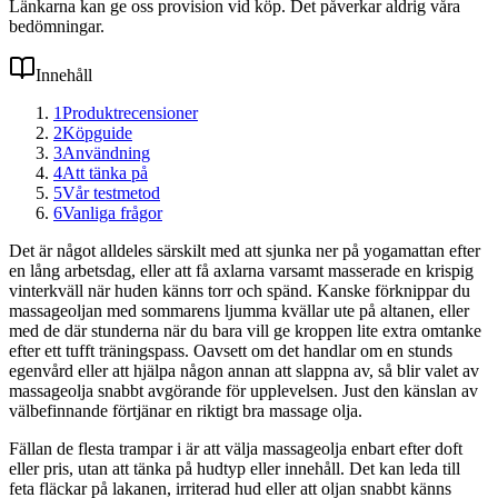
Länkarna kan ge oss provision vid köp. Det påverkar aldrig våra
bedömningar.
Innehåll
1
Produktrecensioner
2
Köpguide
3
Användning
4
Att tänka på
5
Vår testmetod
6
Vanliga frågor
Det är något alldeles särskilt med att sjunka ner på yogamattan efter
en lång arbetsdag, eller att få axlarna varsamt masserade en krispig
vinterkväll när huden känns torr och spänd. Kanske förknippar du
massageoljan med sommarens ljumma kvällar ute på altanen, eller
med de där stunderna när du bara vill ge kroppen lite extra omtanke
efter ett tufft träningspass. Oavsett om det handlar om en stunds
egenvård eller att hjälpa någon annan att slappna av, så blir valet av
massageolja snabbt avgörande för upplevelsen. Just den känslan av
välbefinnande förtjänar en riktigt bra massage olja.
Fällan de flesta trampar i är att välja massageolja enbart efter doft
eller pris, utan att tänka på hudtyp eller innehåll. Det kan leda till
feta fläckar på lakanen, irriterad hud eller att oljan snabbt känns