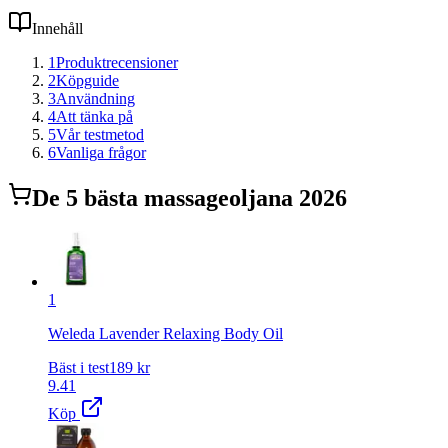
Innehåll
1
Produktrecensioner
2
Köpguide
3
Användning
4
Att tänka på
5
Vår testmetod
6
Vanliga frågor
De
5
bästa
massageolja
na 2026
1
Weleda Lavender Relaxing Body Oil
Bäst i test
189
kr
9.41
Köp