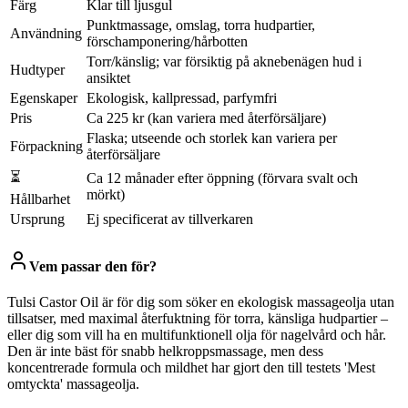
Färg
Klar till ljusgul
Punktmassage, omslag, torra hudpartier,
Användning
förschamponering/hårbotten
Torr/känslig; var försiktig på aknebenägen hud i
Hudtyper
ansiktet
Egenskaper
Ekologisk, kallpressad, parfymfri
Pris
Ca 225 kr (kan variera med återförsäljare)
Flaska; utseende och storlek kan variera per
Förpackning
återförsäljare
⏳
Ca 12 månader efter öppning (förvara svalt och
mörkt)
Hållbarhet
Ursprung
Ej specificerat av tillverkaren
Vem passar den för?
Tulsi Castor Oil är för dig som söker en ekologisk massageolja utan
tillsatser, med maximal återfuktning för torra, känsliga hudpartier –
eller dig som vill ha en multifunktionell olja för nagelvård och hår.
Den är inte bäst för snabb helkroppsmassage, men dess
koncentrerade formula och mildhet har gjort den till testets 'Mest
omtyckta' massageolja.