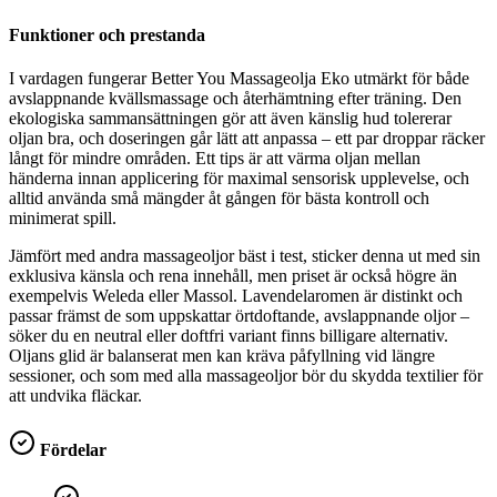
Funktioner och prestanda
I vardagen fungerar Better You Massageolja Eko utmärkt för både
avslappnande kvällsmassage och återhämtning efter träning. Den
ekologiska sammansättningen gör att även känslig hud tolererar
oljan bra, och doseringen går lätt att anpassa – ett par droppar räcker
långt för mindre områden. Ett tips är att värma oljan mellan
händerna innan applicering för maximal sensorisk upplevelse, och
alltid använda små mängder åt gången för bästa kontroll och
minimerat spill.
Jämfört med andra massageoljor bäst i test, sticker denna ut med sin
exklusiva känsla och rena innehåll, men priset är också högre än
exempelvis Weleda eller Massol. Lavendelaromen är distinkt och
passar främst de som uppskattar örtdoftande, avslappnande oljor –
söker du en neutral eller doftfri variant finns billigare alternativ.
Oljans glid är balanserat men kan kräva påfyllning vid längre
sessioner, och som med alla massageoljor bör du skydda textilier för
att undvika fläckar.
Fördelar