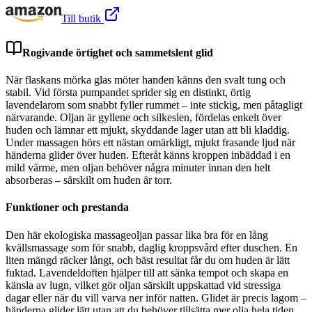
Till butik
Rogivande örtighet och sammetslent glid
När flaskans mörka glas möter handen känns den svalt tung och
stabil. Vid första pumpandet sprider sig en distinkt, örtig
lavendelarom som snabbt fyller rummet – inte stickig, men påtagligt
närvarande. Oljan är gyllene och silkeslen, fördelas enkelt över
huden och lämnar ett mjukt, skyddande lager utan att bli kladdig.
Under massagen hörs ett nästan omärkligt, mjukt frasande ljud när
händerna glider över huden. Efteråt känns kroppen inbäddad i en
mild värme, men oljan behöver några minuter innan den helt
absorberas – särskilt om huden är torr.
Funktioner och prestanda
Den här ekologiska massageoljan passar lika bra för en lång
kvällsmassage som för snabb, daglig kroppsvård efter duschen. En
liten mängd räcker långt, och bäst resultat får du om huden är lätt
fuktad. Lavendeldoften hjälper till att sänka tempot och skapa en
känsla av lugn, vilket gör oljan särskilt uppskattad vid stressiga
dagar eller när du vill varva ner inför natten. Glidet är precis lagom –
händerna glider lätt utan att du behöver tillsätta mer olja hela tiden.