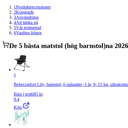
1
Produktrecensioner
2
Köpguide
3
Användning
4
Att tänka på
5
Vår testmetod
6
Vanliga frågor
De
5
bästa
matstol (hög barnstol)
na 202
1
Bebeconfort Lily, barnstol, 6 månader–3 år, 9–15 kg, ultrakompak
Bäst i test
685
kr
9.4
Köp