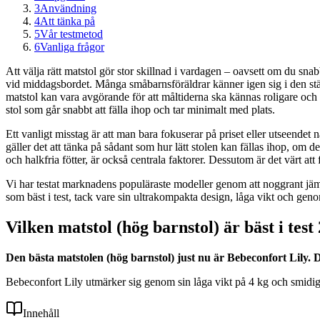
3
Användning
4
Att tänka på
5
Vår testmetod
6
Vanliga frågor
Att välja rätt matstol gör stor skillnad i vardagen – oavsett om du snabb
vid middagsbordet. Många småbarnsföräldrar känner igen sig i den stä
matstol kan vara avgörande för att måltiderna ska kännas roligare och m
stol som går snabbt att fälla ihop och tar minimalt med plats.
Ett vanligt misstag är att man bara fokuserar på priset eller utseendet n
gäller det att tänka på sådant som hur lätt stolen kan fällas ihop, om 
och halkfria fötter, är också centrala faktorer. Dessutom är det värt at
Vi har testat marknadens populäraste modeller genom att noggrant jäm
som bäst i test, tack vare sin ultrakompakta design, låga vikt och gen
Vilken matstol (hög barnstol) är bäst i test
Den bästa matstolen (hög barnstol) just nu är Bebeconfort Lily. D
Bebeconfort Lily utmärker sig genom sin låga vikt på 4 kg och smidiga 
Innehåll