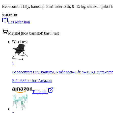
Bebeconfort Lily, barnstol, 6 månader–3 år, 9–15 kg, ultrakompakt i ho
9.4
685
kr
Läs recension
Matstol (hög barnstol)
bäst i test
Bäst i test
1
Bebeconfort Lily, barnstol, 6 månader–3 år, 9–15 kg, ultrakompak
Från
685
kr hos
Amazon
Till butik