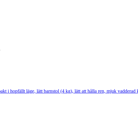
6
t i hopfällt läge, lätt barnstol (4 kg), lätt att hålla ren, mjuk vadder