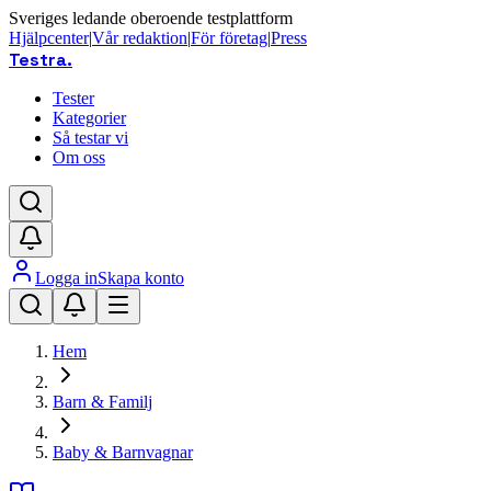
Sveriges ledande oberoende testplattform
Hjälpcenter
|
Vår redaktion
|
För företag
|
Press
Testra
.
Tester
Kategorier
Så testar vi
Om oss
Logga in
Skapa konto
Hem
Barn & Familj
Baby & Barnvagnar