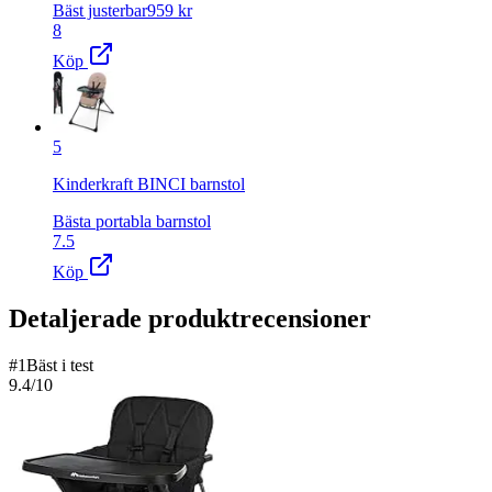
Bäst justerbar
959
kr
8
Köp
5
Kinderkraft BINCI barnstol
Bästa portabla barnstol
7.5
Köp
Detaljerade produktrecensioner
#
1
Bäst i test
9.4
/10