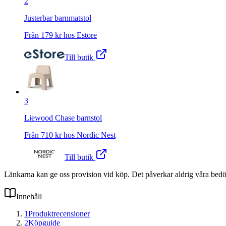
2
Justerbar barnmatstol
Från
179
kr hos
Estore
Till butik
3
Liewood Chase barnstol
Från
710
kr hos
Nordic Nest
Till butik
Länkarna kan ge oss provision vid köp. Det påverkar aldrig våra bed
Innehåll
1
Produktrecensioner
2
Köpguide