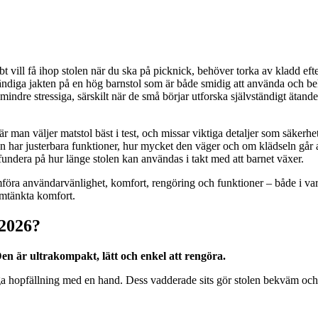
t vill få ihop stolen när du ska på picknick, behöver torka av kladd efter 
ndiga jakten på en hög barnstol som är både smidig att använda och bek
indre stressiga, särskilt när de små börjar utforska självständigt ätande
är man väljer matstol bäst i test, och missar viktiga detaljer som säkerhet
den har justerbara funktioner, hur mycket den väger och om klädseln går a
t fundera på hur länge stolen kan användas i takt med att barnet växer.
föra användarvänlighet, komfort, rengöring och funktioner – både i va
omtänkta komfort.
 2026?
en är ultrakompakt, lätt och enkel att rengöra.
hopfällning med en hand. Dess vadderade sits gör stolen bekväm och lätt