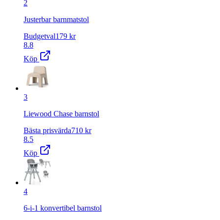
2
Justerbar barnmatstol
Budgetval
179
kr
8.8
Köp
3
Liewood Chase barnstol
Bästa prisvärda
710
kr
8.5
Köp
4
6-i-1 konvertibel barnstol