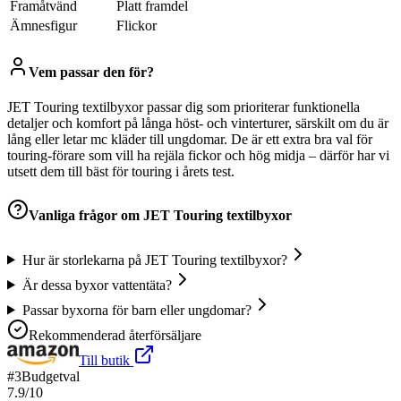
Framåtvänd
Platt framdel
Ämnesfigur
Flickor
Vem passar den för?
JET Touring textilbyxor passar dig som prioriterar funktionella
detaljer och komfort på långa höst- och vinterturer, särskilt om du är
lång eller letar mc kläder till ungdomar. De är ett extra bra val för
touring-förare som vill ha rejäla fickor och hög midja – därför har vi
utsett dem till bäst för touring i årets test.
Vanliga frågor om
JET Touring textilbyxor
Hur är storlekarna på JET Touring textilbyxor?
Är dessa byxor vattentäta?
Passar byxorna för barn eller ungdomar?
Rekommenderad återförsäljare
Till butik
#
3
Budgetval
7.9
/10