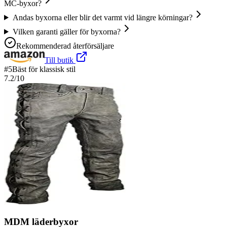
MC-byxor?
Andas byxorna eller blir det varmt vid längre körningar?
Vilken garanti gäller för byxorna?
Rekommenderad återförsäljare
Till butik
#
5
Bäst för klassisk stil
7.2
/10
MDM läderbyxor