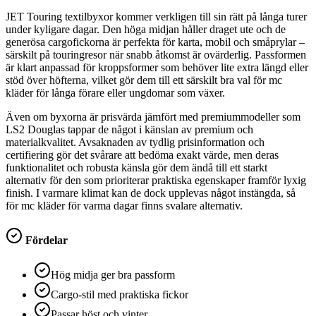
JET Touring textilbyxor kommer verkligen till sin rätt på långa turer
under kyligare dagar. Den höga midjan håller draget ute och de
generösa cargofickorna är perfekta för karta, mobil och småprylar –
särskilt på touringresor när snabb åtkomst är ovärderlig. Passformen
är klart anpassad för kroppsformer som behöver lite extra längd eller
stöd över höfterna, vilket gör dem till ett särskilt bra val för mc
kläder för långa förare eller ungdomar som växer.
Även om byxorna är prisvärda jämfört med premiummodeller som
LS2 Douglas tappar de något i känslan av premium och
materialkvalitet. Avsaknaden av tydlig prisinformation och
certifiering gör det svårare att bedöma exakt värde, men deras
funktionalitet och robusta känsla gör dem ändå till ett starkt
alternativ för den som prioriterar praktiska egenskaper framför lyxig
finish. I varmare klimat kan de dock upplevas något instängda, så
för mc kläder för varma dagar finns svalare alternativ.
Fördelar
Hög midja ger bra passform
Cargo-stil med praktiska fickor
Passar höst och vinter