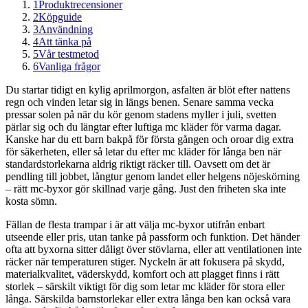
1
Produktrecensioner
2
Köpguide
3
Användning
4
Att tänka på
5
Vår testmetod
6
Vanliga frågor
Du startar tidigt en kylig aprilmorgon, asfalten är blöt efter nattens
regn och vinden letar sig in längs benen. Senare samma vecka
pressar solen på när du kör genom stadens myller i juli, svetten
pärlar sig och du längtar efter luftiga mc kläder för varma dagar.
Kanske har du ett barn bakpå för första gången och oroar dig extra
för säkerheten, eller så letar du efter mc kläder för långa ben när
standardstorlekarna aldrig riktigt räcker till. Oavsett om det är
pendling till jobbet, långtur genom landet eller helgens nöjeskörning
– rätt mc-byxor gör skillnad varje gång. Just den friheten ska inte
kosta sömn.
Fällan de flesta trampar i är att välja mc-byxor utifrån enbart
utseende eller pris, utan tanke på passform och funktion. Det händer
ofta att byxorna sitter dåligt över stövlarna, eller att ventilationen inte
räcker när temperaturen stiger. Nyckeln är att fokusera på skydd,
materialkvalitet, väderskydd, komfort och att plagget finns i rätt
storlek – särskilt viktigt för dig som letar mc kläder för stora eller
långa. Särskilda barnstorlekar eller extra långa ben kan också vara