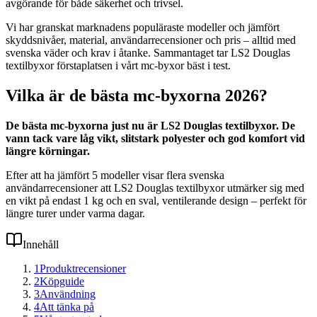
avgörande för både säkerhet och trivsel.
Vi har granskat marknadens populäraste modeller och jämfört
skyddsnivåer, material, användarrecensioner och pris – alltid med
svenska väder och krav i åtanke. Sammantaget tar LS2 Douglas
textilbyxor förstaplatsen i vårt mc-byxor bäst i test.
Vilka är de bästa mc-byxorna 2026?
De bästa mc-byxorna just nu är LS2 Douglas textilbyxor. De
vann tack vare låg vikt, slitstark polyester och god komfort vid
längre körningar.
Efter att ha jämfört 5 modeller visar flera svenska
användarrecensioner att LS2 Douglas textilbyxor utmärker sig med
en vikt på endast 1 kg och en sval, ventilerande design – perfekt för
längre turer under varma dagar.
Innehåll
1
Produktrecensioner
2
Köpguide
3
Användning
4
Att tänka på