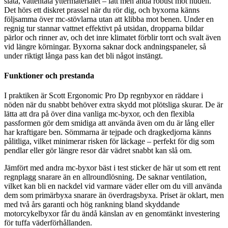
släta, vattentäta yttermaterialet – lätt men ändå robust mot huden.
Det hörs ett diskret prassel när du rör dig, och byxorna känns
följsamma över mc-stövlarna utan att klibba mot benen. Under en
regnig tur stannar vattnet effektivt på utsidan, dropparna bildar
pärlor och rinner av, och det inre klimatet förblir torrt och svalt även
vid längre körningar. Byxorna saknar dock andningspaneler, så
under riktigt långa pass kan det bli något instängt.
Funktioner och prestanda
I praktiken är Scott Ergonomic Pro Dp regnbyxor en räddare i
nöden när du snabbt behöver extra skydd mot plötsliga skurar. De är
lätta att dra på över dina vanliga mc-byxor, och den flexibla
passformen gör dem smidiga att använda även om du är lång eller
har kraftigare ben. Sömmarna är tejpade och dragkedjorna känns
pålitliga, vilket minimerar risken för läckage – perfekt för dig som
pendlar eller gör längre resor där vädret snabbt kan slå om.
Jämfört med andra mc-byxor bäst i test sticker de här ut som ett rent
regnplagg snarare än en allroundlösning. De saknar ventilation,
vilket kan bli en nackdel vid varmare väder eller om du vill använda
dem som primärbyxa snarare än överdragsbyxa. Priset är oklart, men
med två års garanti och hög rankning bland skyddande
motorcykelbyxor får du ändå känslan av en genomtänkt investering
för tuffa väderförhållanden.