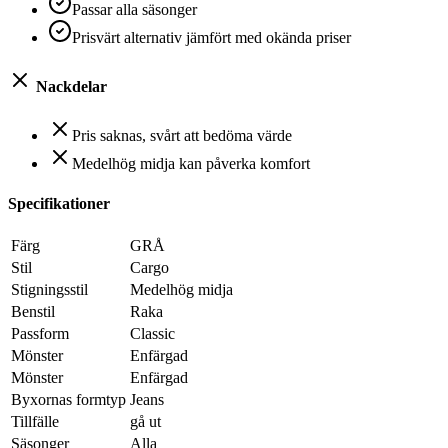
Passar alla säsonger
Prisvärt alternativ jämfört med okända priser
Nackdelar
Pris saknas, svårt att bedöma värde
Medelhög midja kan påverka komfort
Specifikationer
Färg
GRÅ
Stil
Cargo
Stigningsstil
Medelhög midja
Benstil
Raka
Passform
Classic
Mönster
Enfärgad
Mönster
Enfärgad
Byxornas formtyp
Jeans
Tillfälle
gå ut
Säsonger
Alla