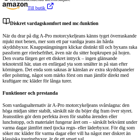
Till butik
Diskret vardagskomfort med mc-funktion
När du drar på dig A-Pro motorcykeljeans känns tyget överraskande
mjukt mot benen, mer som ett par vanliga jeans än hårda
skyddsbyxor. Knappstängningen klickar distinkt till och byxans raka
passform ger rörelsefrihet, även när du sitter hopkrupen på hojen.
Den svarta färgen ger ett diskret intryck – ingen glänsande
teknotextil här, utan en enfärgad yta som smälter in på stan efter
körningen. Det enda som saknas är känslan av extra skyddspaneler
eller polstring, något som märks först om man jämför direkt med
kraftigare mc kläder för långa turer.
Funktioner och prestanda
Som vardagsalternativ är A-Pro motorcykeljeans svårslagna: den
höga midjan sitter stabilt, särskilt när du böjer dig fram över styret.
Jeansstilen gör dem perfekta även för snabba ärenden eller
lunchstopp, och materialet fungerar året om – särskilt bekvämt under
varma dagar jämfört med tjocka regn- eller läderbyxor. För dig som
söker mc kläder för varma dagar eller vill ha något mer diskret än
klassiska touringbyxor, är de ett smart val.