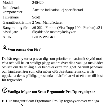
Modell
246420
Inkluderade
Aucune indication, ej specificerad
komponenter
Tillverkare
Scott
Garantibeskrivning
2 Year Manufacturer
Rangordning för
#6 062 i Fordon (Visa Topp 100 i Fordon) #2 i
bästsäljare
Skyddande motorcykelbyxor
ASIN
B01IVWSBKO
Vem passar den för?
De här regnbyxorna passar dig som prioriterar maximalt skydd mot
väta och vill ha ett smidigt plagg att dra över dina vanliga mc-kläder,
oavsett om du är lång eller behöver extra rörlighet. Särskilt pendlare
och långresenärer som ofta möter oförutsägbara regnskurar lär
uppskatta deras pålitliga prestanda – därför har vi utsett dem till bäst
för regnväder.
Vanliga frågor om
Scott Ergonomic Pro Dp regnbyxor
Hur fungerar Scott Ergonomic Pro Dp regnbyxor över vanliga