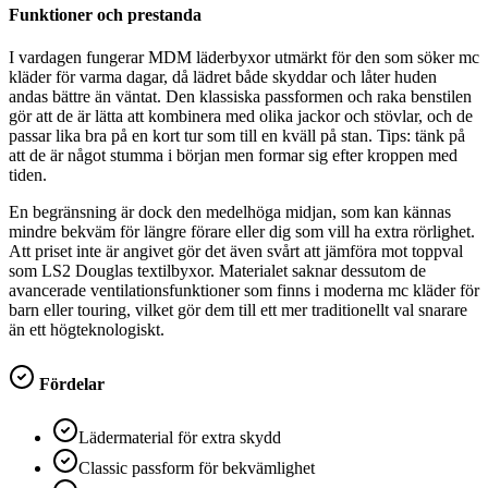
Funktioner och prestanda
I vardagen fungerar MDM läderbyxor utmärkt för den som söker mc
kläder för varma dagar, då lädret både skyddar och låter huden
andas bättre än väntat. Den klassiska passformen och raka benstilen
gör att de är lätta att kombinera med olika jackor och stövlar, och de
passar lika bra på en kort tur som till en kväll på stan. Tips: tänk på
att de är något stumma i början men formar sig efter kroppen med
tiden.
En begränsning är dock den medelhöga midjan, som kan kännas
mindre bekväm för längre förare eller dig som vill ha extra rörlighet.
Att priset inte är angivet gör det även svårt att jämföra mot toppval
som LS2 Douglas textilbyxor. Materialet saknar dessutom de
avancerade ventilationsfunktioner som finns i moderna mc kläder för
barn eller touring, vilket gör dem till ett mer traditionellt val snarare
än ett högteknologiskt.
Fördelar
Lädermaterial för extra skydd
Classic passform för bekvämlighet