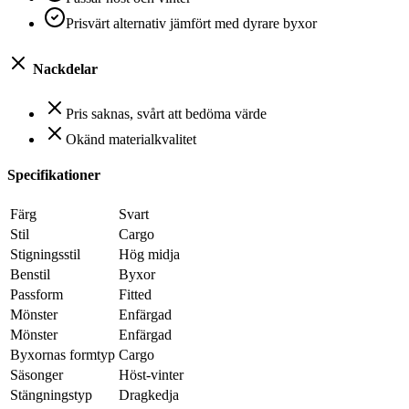
Prisvärt alternativ jämfört med dyrare byxor
Nackdelar
Pris saknas, svårt att bedöma värde
Okänd materialkvalitet
Specifikationer
Färg
Svart
Stil
Cargo
Stigningsstil
Hög midja
Benstil
Byxor
Passform
Fitted
Mönster
Enfärgad
Mönster
Enfärgad
Byxornas formtyp
Cargo
Säsonger
Höst-vinter
Stängningstyp
Dragkedja