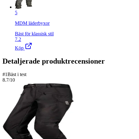
5
MDM läderbyxor
Bäst för klassisk stil
7.2
Köp
Detaljerade produktrecensioner
#
1
Bäst i test
8.7
/10