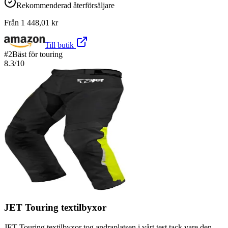
Rekommenderad återförsäljare
Från
1 448,01
kr
Till butik
#
2
Bäst för touring
8.3
/10
JET Touring textilbyxor
JET Touring textilbyxor tog andraplatsen i vårt test tack vare den