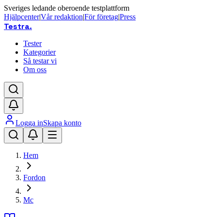
Sveriges ledande oberoende testplattform
Hjälpcenter
|
Vår redaktion
|
För företag
|
Press
Testra
.
Tester
Kategorier
Så testar vi
Om oss
Logga in
Skapa konto
Hem
Fordon
Mc