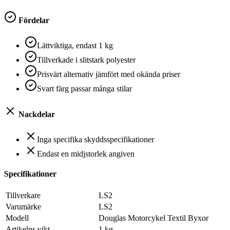
Fördelar
Lättviktiga, endast 1 kg
Tillverkade i slitstark polyester
Prisvärt alternativ jämfört med okända priser
Svart färg passar många stilar
Nackdelar
Inga specifika skyddsspecifikationer
Endast en midjstorlek angiven
Specifikationer
Tillverkare
‎LS2
Varumärke
‎LS2
Modell
‎Douglas Motorcykel Textil Byxor
Artikelns vikt
‎1 kg