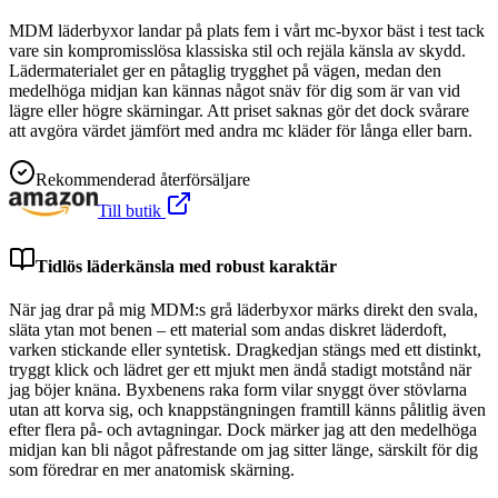
MDM läderbyxor landar på plats fem i vårt mc-byxor bäst i test tack
vare sin kompromisslösa klassiska stil och rejäla känsla av skydd.
Lädermaterialet ger en påtaglig trygghet på vägen, medan den
medelhöga midjan kan kännas något snäv för dig som är van vid
lägre eller högre skärningar. Att priset saknas gör det dock svårare
att avgöra värdet jämfört med andra mc kläder för långa eller barn.
Rekommenderad återförsäljare
Till butik
Tidlös läderkänsla med robust karaktär
När jag drar på mig MDM:s grå läderbyxor märks direkt den svala,
släta ytan mot benen – ett material som andas diskret läderdoft,
varken stickande eller syntetisk. Dragkedjan stängs med ett distinkt,
tryggt klick och lädret ger ett mjukt men ändå stadigt motstånd när
jag böjer knäna. Byxbenens raka form vilar snyggt över stövlarna
utan att korva sig, och knappstängningen framtill känns pålitlig även
efter flera på- och avtagningar. Dock märker jag att den medelhöga
midjan kan bli något påfrestande om jag sitter länge, särskilt för dig
som föredrar en mer anatomisk skärning.