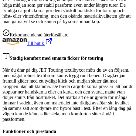
höga midjan som ger stabil passform även under längre turer. De
rymliga cargofickorna gör dem särskilt praktiska för touring och
höst- eller vinterkörning, men den okända materialkvaliteten gör att
man gärna vill se och känna på byxorna innan köp.
Rekommenderad återförsäljare
Till butik
Stadig komfort med smarta fickor för touring
När du drar på dig JET Touring textilbyxor möts du av en följsam,
men något robust textil som känns trygg runt benen. Dragkedjan
framtill glider med ett tydligt klick och midjan sluter tätt mot
kroppen utan att klämma. De breda cargofickorna prasslar lätt när du
stoppar ner handskarna eller en karta, och den svarta, matta ytan
döljer smuts från höstrusket. Det märks att de är gjorda för många
timmar i sadeln, även om materialet inte riktigt avslöjar sin kvalitet
på samma sätt som dyrare mc-byxor bäst i test. Efter en lång dag på
vägen kan de kännas lite stela, men komforten sitter ändå i
passformen.
Funktioner och prestanda