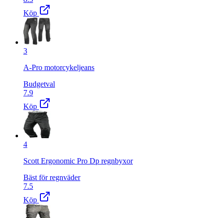
Köp
3
A-Pro motorcykeljeans
Budgetval
7.9
Köp
4
Scott Ergonomic Pro Dp regnbyxor
Bäst för regnväder
7.5
Köp