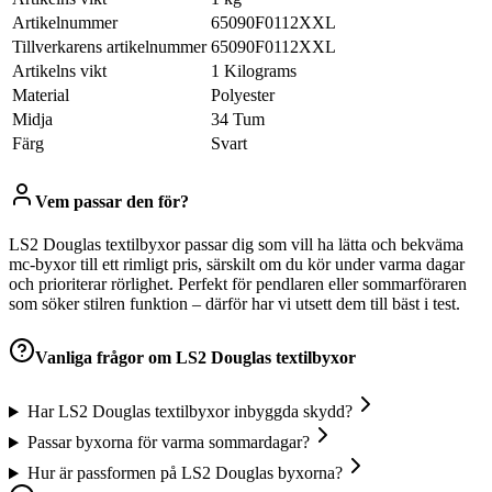
Artikelnummer
‎65090F0112XXL
Tillverkarens artikelnummer
‎65090F0112XXL
Artikelns vikt
‎1 Kilograms
Material
‎Polyester
Midja
‎34 Tum
Färg
‎Svart
Vem passar den för?
LS2 Douglas textilbyxor passar dig som vill ha lätta och bekväma
mc-byxor till ett rimligt pris, särskilt om du kör under varma dagar
och prioriterar rörlighet. Perfekt för pendlaren eller sommarföraren
som söker stilren funktion – därför har vi utsett dem till bäst i test.
Vanliga frågor om
LS2 Douglas textilbyxor
Har LS2 Douglas textilbyxor inbyggda skydd?
Passar byxorna för varma sommardagar?
Hur är passformen på LS2 Douglas byxorna?