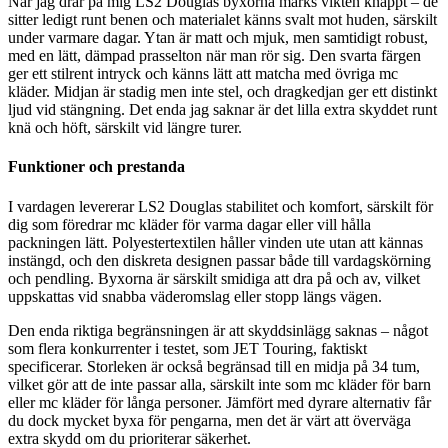
När jag drar på mig LS2 Douglas byxorna märks vikten knappt – de
sitter ledigt runt benen och materialet känns svalt mot huden, särskilt
under varmare dagar. Ytan är matt och mjuk, men samtidigt robust,
med en lätt, dämpad prasselton när man rör sig. Den svarta färgen
ger ett stilrent intryck och känns lätt att matcha med övriga mc
kläder. Midjan är stadig men inte stel, och dragkedjan ger ett distinkt
ljud vid stängning. Det enda jag saknar är det lilla extra skyddet runt
knä och höft, särskilt vid längre turer.
Funktioner och prestanda
I vardagen levererar LS2 Douglas stabilitet och komfort, särskilt för
dig som föredrar mc kläder för varma dagar eller vill hålla
packningen lätt. Polyestertextilen håller vinden ute utan att kännas
instängd, och den diskreta designen passar både till vardagskörning
och pendling. Byxorna är särskilt smidiga att dra på och av, vilket
uppskattas vid snabba väderomslag eller stopp längs vägen.
Den enda riktiga begränsningen är att skyddsinlägg saknas – något
som flera konkurrenter i testet, som JET Touring, faktiskt
specificerar. Storleken är också begränsad till en midja på 34 tum,
vilket gör att de inte passar alla, särskilt inte som mc kläder för barn
eller mc kläder för långa personer. Jämfört med dyrare alternativ får
du dock mycket byxa för pengarna, men det är värt att överväga
extra skydd om du prioriterar säkerhet.