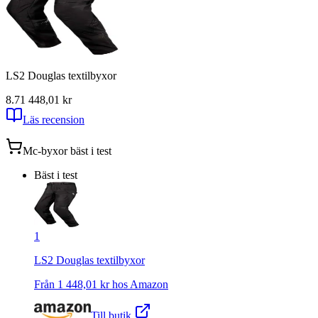
LS2 Douglas textilbyxor
8.7
1 448,01
kr
Läs recension
Mc-byxor
bäst i test
Bäst i test
1
LS2 Douglas textilbyxor
Från
1 448,01
kr hos
Amazon
Till butik