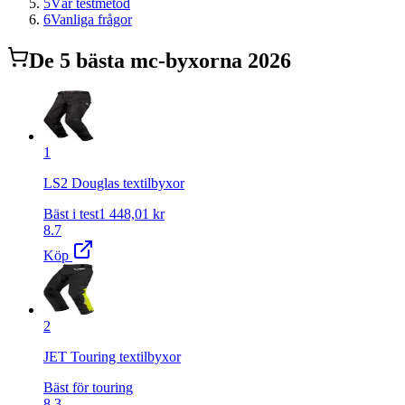
5
Vår testmetod
6
Vanliga frågor
De
5
bästa
mc-byxor
na 2026
1
LS2 Douglas textilbyxor
Bäst i test
1 448,01
kr
8.7
Köp
2
JET Touring textilbyxor
Bäst för touring
8.3