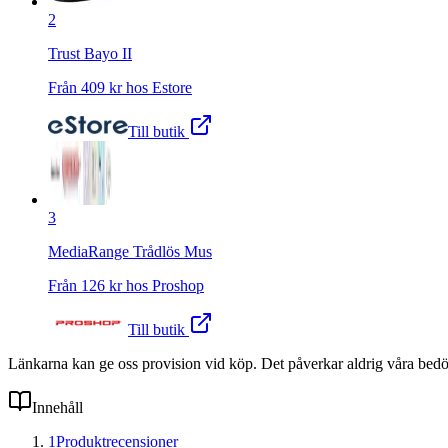
2
Trust Bayo II
Från
409
kr hos
Estore
Till butik
3
MediaRange Trådlös Mus
Från
126
kr hos
Proshop
Till butik
Länkarna kan ge oss provision vid köp. Det påverkar aldrig våra bed
Innehåll
1
Produktrecensioner