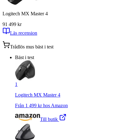
Logitech MX Master 4
9
1 499
kr
Läs recension
Trådlös mus
bäst i test
Bäst i test
1
Logitech MX Master 4
Från
1 499
kr hos
Amazon
Till butik