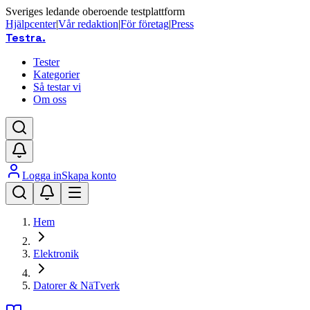
Sveriges ledande oberoende testplattform
Hjälpcenter
|
Vår redaktion
|
För företag
|
Press
Testra
.
Tester
Kategorier
Så testar vi
Om oss
Logga in
Skapa konto
Hem
Elektronik
Datorer & NäTverk