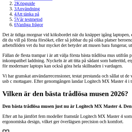
2
Köpguide
3
Användning
4
Att tänka på
5
Vår testmetod
6
Vanliga frågor
Det är tidiga morgnar vid köksbordet när du knäpper igång laptopen, 
dit du vill på första försöket, eller så jobbar du på olika platser be
arbetsflöden vet du hur mycket det betyder att musen bara fungerar, utan
Fällan de flesta trampar i är att välja första bästa trådlösa mus utifrån 
inkompatibel laddning. Nyckeln är att titta på sådant som batteritid, 
för modernare laptops kan också göra hela skillnaden i vardagen.
Vi har granskat användarrecensioner, testat prestanda och sållat ut d
usb c mottagare. Efter genomgången landar Logitech MX Master 4 i topp
Vilken är den bästa trådlösa musen 2026?
Den bästa trådlösa musen just nu är Logitech MX Master 4. Den
Efter att ha jämfört fem modeller framstår Logitech MX Master 4 som
ergonomiska design, vilket ger överlägsen precision och komfort.