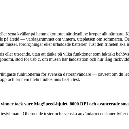
eller sena kvällar på hemmakontoret när deadline kryper allt närmare. K
roende på årstid — vardagsrummet om vintern, uteplatsen om sommaren. Oav
 trassel, fördröjningar eller urladdade batterier. Just den friheten ska 
pris eller utseende, utan att tänka på vilka funktioner som faktiskt behövs.
ergonomi, stöd för usb c, om musen har laddstation och hur lång räckvidd
e viktigaste funktionerna för svenska datoranvändare — oavsett om du le
 och tar hem titeln trådlös mus bäst i test.
 vinner tack vare MagSpeed-hjulet, 8000 DPI och avancerade smar
 testvinnare. Oberoende tester och svenska användarrecensioner lyfter