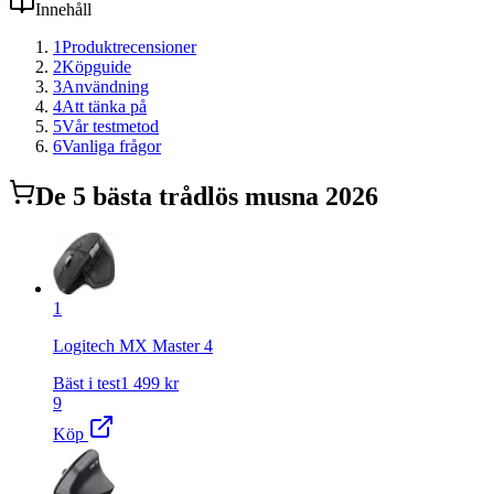
Innehåll
1
Produktrecensioner
2
Köpguide
3
Användning
4
Att tänka på
5
Vår testmetod
6
Vanliga frågor
De
5
bästa
trådlös mus
na 2026
1
Logitech MX Master 4
Bäst i test
1 499
kr
9
Köp