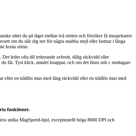
anske sitter du på tåget mellan två möten och försöker få muspekaren
sett om du slår dig ner för några snabba mejl eller fastnar i långa
inte kosta sömn.
 Det leder ofta till irriterande avbrott, dålig räckvidd eller
 du får. Tyst klick, antalet knappar, och om det finns usb c mottagare
tar efter en trådlös mus med lång räckvidd eller en trådlös mus med
ta funktioner.
 dess unika MagSpeed-hjul, exceptionellt höga 8000 DPI och