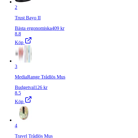
2
Trust Bayo II
Bästa ergonomiska
409
kr
8.8
Köp
3
MediaRange Trådlös Mus
Budgetval
126
kr
8.5
Köp
4
Travel Trådlös Mus