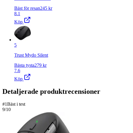
Bäst för resan
245
kr
8.1
Köp
5
Trust Mydo Silent
Bästa tysta
279
kr
7.6
Köp
Detaljerade produktrecensioner
#
1
Bäst i test
9
/10