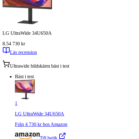
LG UltraWide 34U650A
8.5
4 730
kr
Läs recension
Ultrawide bildskärm
bäst i test
Bäst i test
1
LG UltraWide 34U650A
Från
4 730
kr hos
Amazon
Till butik