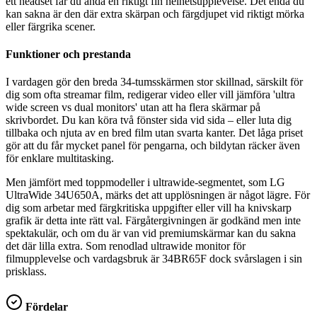
ett headset får du ändå en riktigt fin helhetsupplevelse. Det enda du
kan sakna är den där extra skärpan och färgdjupet vid riktigt mörka
eller färgrika scener.
Funktioner och prestanda
I vardagen gör den breda 34-tumsskärmen stor skillnad, särskilt för
dig som ofta streamar film, redigerar video eller vill jämföra 'ultra
wide screen vs dual monitors' utan att ha flera skärmar på
skrivbordet. Du kan köra två fönster sida vid sida – eller luta dig
tillbaka och njuta av en bred film utan svarta kanter. Det låga priset
gör att du får mycket panel för pengarna, och bildytan räcker även
för enklare multitasking.
Men jämfört med toppmodeller i ultrawide-segmentet, som LG
UltraWide 34U650A, märks det att upplösningen är något lägre. För
dig som arbetar med färgkritiska uppgifter eller vill ha knivskarp
grafik är detta inte rätt val. Färgåtergivningen är godkänd men inte
spektakulär, och om du är van vid premiumskärmar kan du sakna
det där lilla extra. Som renodlad ultrawide monitor för
filmupplevelse och vardagsbruk är 34BR65F dock svårslagen i sin
prisklass.
Fördelar