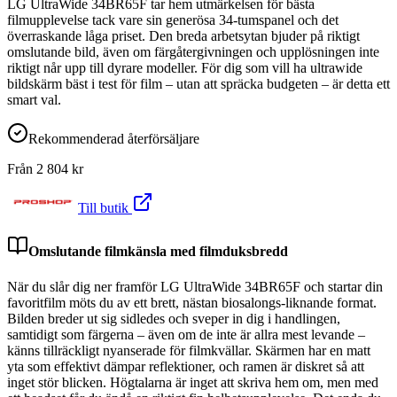
LG UltraWide 34BR65F tar hem utmärkelsen för bästa
filmupplevelse tack vare sin generösa 34-tumspanel och det
överraskande låga priset. Den breda arbetsytan bjuder på riktigt
omslutande bild, även om färgåtergivningen och upplösningen inte
riktigt når upp till dyrare modeller. För dig som vill ha ultrawide
bildskärm bäst i test för film – utan att spräcka budgeten – är detta ett
smart val.
Rekommenderad återförsäljare
Från
2 804
kr
Till butik
Omslutande filmkänsla med filmduksbredd
När du slår dig ner framför LG UltraWide 34BR65F och startar din
favoritfilm möts du av ett brett, nästan biosalongs-liknande format.
Bilden breder ut sig sidledes och sveper in dig i handlingen,
samtidigt som färgerna – även om de inte är allra mest levande –
känns tillräckligt nyanserade för filmkvällar. Skärmen har en matt
yta som effektivt dämpar reflektioner, och ramen är diskret så att
inget stör blicken. Högtalarna är inget att skriva hem om, men med