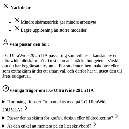
Nackdelar
Mindre skärmstorlek ger mindre arbetsyta
Lägre upplösning än större modeller
Vem passar den för?
LG UltraWide 29U511A passar dig som vill testa känslan av en
ultrawide bildskärm bäst i test utan att spräcka budgeten – särskilt
om du har begränsat utrymme. För studenter, hemmakontor eller
som extraskärm är det ett smart val, och därför har vi utsett den till
årets budgetval.
Vanliga frågor om
LG UltraWide 29U511A
Hur många fönster får man plats med på LG UltraWide
29U511A?
Passar denna skärm för grafisk design eller bildredigering?
Är den enkel att montera på ett litet skrivbord?