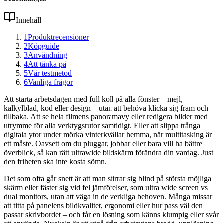
Innehåll
1
Produktrecensioner
2
Köpguide
3
Användning
4
Att tänka på
5
Vår testmetod
6
Vanliga frågor
Att starta arbetsdagen med full koll på alla fönster – mejl,
kalkylblad, kod eller design – utan att behöva klicka sig fram och
tillbaka. Att se hela filmens panoramavy eller redigera bilder med
utrymme för alla verktygsrutor samtidigt. Eller att slippa trånga
digitala ytor under mörka vinterkvällar hemma, när multitasking är
ett måste. Oavsett om du pluggar, jobbar eller bara vill ha bättre
överblick, så kan rätt ultrawide bildskärm förändra din vardag. Just
den friheten ska inte kosta sömn.
Det som ofta går snett är att man stirrar sig blind på största möjliga
skärm eller fäster sig vid fel jämförelser, som ultra wide screen vs
dual monitors, utan att väga in de verkliga behoven. Många missar
att titta på panelens bildkvalitet, ergonomi eller hur pass väl den
passar skrivbordet – och får en lösning som känns klumpig eller svår