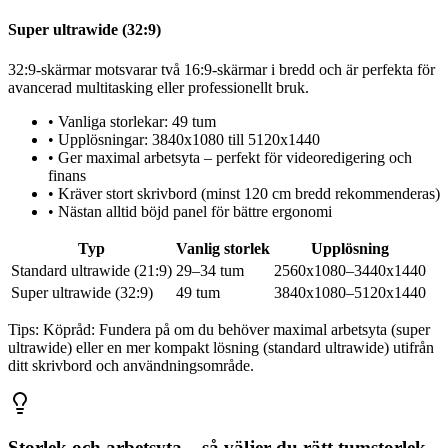
Super ultrawide (32:9)
32:9-skärmar motsvarar två 16:9-skärmar i bredd och är perfekta för
avancerad multitasking eller professionellt bruk.
•
Vanliga storlekar: 49 tum
•
Upplösningar: 3840x1080 till 5120x1440
•
Ger maximal arbetsyta – perfekt för videoredigering och
finans
•
Kräver stort skrivbord (minst 120 cm bredd rekommenderas)
•
Nästan alltid böjd panel för bättre ergonomi
Typ
Vanlig storlek
Upplösning
Standard ultrawide (21:9)
29–34 tum
2560x1080–3440x1440
Super ultrawide (32:9)
49 tum
3840x1080–5120x1440
Tips:
Köpråd: Fundera på om du behöver maximal arbetsyta (super
ultrawide) eller en mer kompakt lösning (standard ultrawide) utifrån
ditt skrivbord och användningsområde.
Storlek och arbetsyta – så väljer du rätt tumstorlek