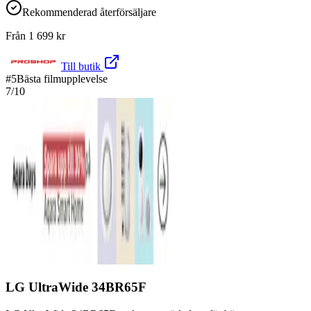
Rekommenderad återförsäljare
Från
1 699
kr
Till butik
#
5
Bästa filmupplevelse
7
/10
LG UltraWide 34BR65F