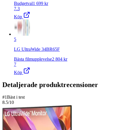
Budgetval
1 699
kr
7.3
Köp
5
LG UltraWide 34BR65F
Bästa filmupplevelse
2 804
kr
7
Köp
Detaljerade produktrecensioner
#
1
Bäst i test
8.5
/10