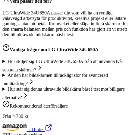
Vem passar den för?
LG UltraWide 34U650A passar dig som vill ha en rymlig,
välavvägd arbetsyta för produktivitet, kreativa projekt eller lättare
gaming – utan att betala för mycket eller släpa in flera skärmar. Just
den smarta balansen mellan pris och funktion har gjort att vi utsett
den till ultrawide bildskärm bäst i test.
Vanliga frågor om
LG UltraWide 34U650A
Hur skiljer sig LG UltraWide 34U650A från att använda två
separata skärmar?
Är den här bildskärmen tillräckligt stor för avancerad
multitasking?
Hur står sig denna ultrawide bildskärm bäst i test mot billigare
alternativ?
Rekommenderad återförsäljare
Från
4 730
kr
Till butik
#
2
Bästa multitasking