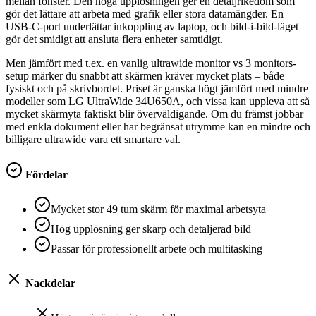
mellan fönster. Den höga upplösningen ger en detaljrikedom som
gör det lättare att arbeta med grafik eller stora datamängder. En
USB-C-port underlättar inkoppling av laptop, och bild-i-bild-läget
gör det smidigt att ansluta flera enheter samtidigt.
Men jämfört med t.ex. en vanlig ultrawide monitor vs 3 monitors-
setup märker du snabbt att skärmen kräver mycket plats – både
fysiskt och på skrivbordet. Priset är ganska högt jämfört med mindre
modeller som LG UltraWide 34U650A, och vissa kan uppleva att så
mycket skärmyta faktiskt blir överväldigande. Om du främst jobbar
med enkla dokument eller har begränsat utrymme kan en mindre och
billigare ultrawide vara ett smartare val.
Fördelar
Mycket stor 49 tum skärm för maximal arbetsyta
Hög upplösning ger skarp och detaljerad bild
Passar för professionellt arbete och multitasking
Nackdelar