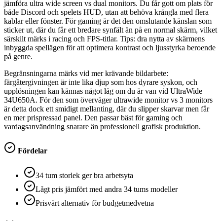
jämföra ultra wide screen vs dual monitors. Du får gott om plats för
både Discord och spelets HUD, utan att behöva krångla med flera
kablar eller fönster. För gaming är det den omslutande känslan som
sticker ut, där du får ett bredare synfält än på en normal skärm, vilket
särskilt märks i racing och FPS-titlar. Tips: dra nytta av skärmens
inbyggda spellägen för att optimera kontrast och ljusstyrka beroende
på genre.
Begränsningarna märks vid mer krävande bildarbete:
färgåtergivningen är inte lika djup som hos dyrare syskon, och
upplösningen kan kännas något låg om du är van vid UltraWide
34U650A. För den som överväger ultrawide monitor vs 3 monitors
är detta dock ett smidigt mellanting, där du slipper skarvar men får
en mer prispressad panel. Den passar bäst för gaming och
vardagsanvändning snarare än professionell grafisk produktion.
Fördelar
34 tum storlek ger bra arbetsyta
Lågt pris jämfört med andra 34 tums modeller
Prisvärt alternativ för budgetmedvetna