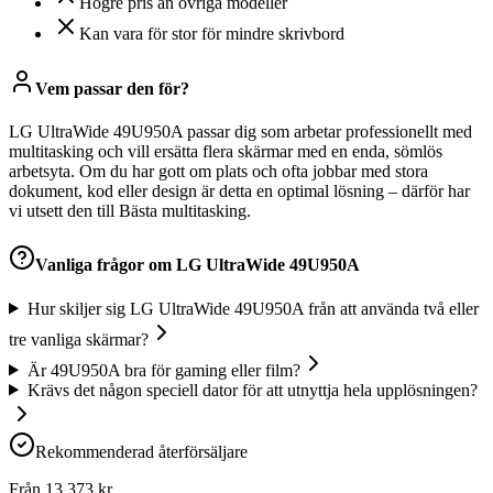
Högre pris än övriga modeller
Kan vara för stor för mindre skrivbord
Vem passar den för?
LG UltraWide 49U950A passar dig som arbetar professionellt med
multitasking och vill ersätta flera skärmar med en enda, sömlös
arbetsyta. Om du har gott om plats och ofta jobbar med stora
dokument, kod eller design är detta en optimal lösning – därför har
vi utsett den till Bästa multitasking.
Vanliga frågor om
LG UltraWide 49U950A
Hur skiljer sig LG UltraWide 49U950A från att använda två eller
tre vanliga skärmar?
Är 49U950A bra för gaming eller film?
Krävs det någon speciell dator för att utnyttja hela upplösningen?
Rekommenderad återförsäljare
Från
13 373
kr