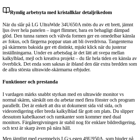
Rymlig arbetsyta med kristallklar detaljrikedom
När du slår på LG UltraWide 34U650A möts du av ett brett, jämnt
ljus över hela panelen – inget flimmer, bara en behagligt dämpad
glöd. Den tunna ramen och välvda formen ger en omedelbar känsla
av fokus, och färgerna poppar utan att bli överdrivna. Tangenterna
på skärmens baksida ger ett distinkt, mjukt klick när du justerar
inställningarna. Under en arbetsdag är det lätt att svepa mellan
kalkylblad, mejl och kreativa projekt – du får hela tiden en känsla av
överblick. Det enda som saknas är ibland den där extra bredden som
de allra största ultrawide-skärmarna erbjuder.
Funktioner och prestanda
I vardagen märks snabbt styrkan med en ultrawide monitor vs
normal skärm, särskilt om du arbetar med flera fönster och program
parallellt. Det är enkelt att dra ut dokument sida vid sida, och
videoredigering eller breda kalkylblad får gott om plats. Du slipper
dessutom kabelkaoset och ramkanter som kommer med dual
monitors. Färgåtergivningen är stabil nog för enklare bildredigering,
och text är skarp även på nära håll.
Men jämfört med exempelvis LG:s egen 49U950A, som bjuder på