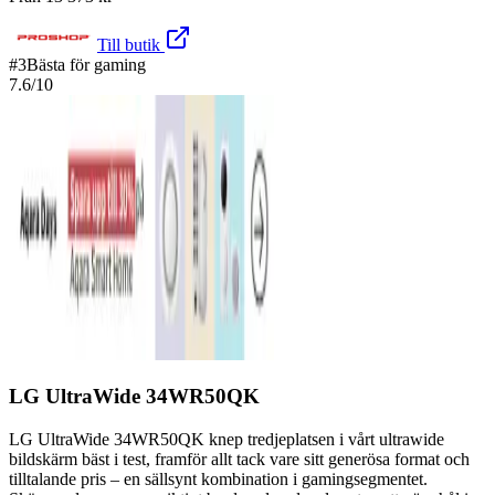
Till butik
#
3
Bästa för gaming
7.6
/10
LG UltraWide 34WR50QK
LG UltraWide 34WR50QK knep tredjeplatsen i vårt ultrawide
bildskärm bäst i test, framför allt tack vare sitt generösa format och
tilltalande pris – en sällsynt kombination i gamingsegmentet.