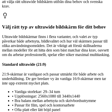
att välja rätt ultrawide bildskärm utifrån dina behov och svenska
krav.
Välj rätt typ av ultrawide bildskärm för ditt behov
Ultrawide bildskärmar finns i flera varianter, och valet av typ
påverkar både arbetsyta, bildkvalitet och hur väl skärmen passar till
olika användningsområden. Det är viktigt att förstå skillnaderna
mellan modeller för att hitta den som bäst matchar dina krav, oavsett
om du arbetar professionellt, spelar eller söker maximal multitasking.
Standard ultrawide (21:9)
21:9-skärmar är vanligast och passar utmärkt för både arbete och
underhållning. De ger bredare vy än vanliga 16:9-skärmar men tar
inte upp extremt mycket plats.
•
Vanliga storlekar: 29–34 tum
•
Upplösningar: 2560x1080 till 3440x1440
•
Bra balans mellan arbetsyta och skrivbordsutrymme
•
Passar för film, spel och kontorsarbete
•
Ofta platt eller lätt böjd panel