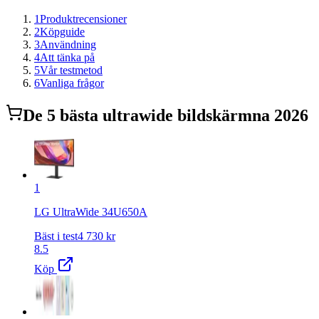
1
Produktrecensioner
2
Köpguide
3
Användning
4
Att tänka på
5
Vår testmetod
6
Vanliga frågor
De
5
bästa
ultrawide bildskärm
na 2026
1
LG UltraWide 34U650A
Bäst i test
4 730
kr
8.5
Köp