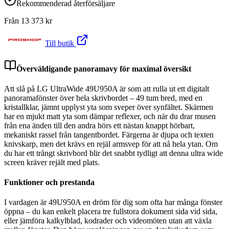
Rekommenderad återförsäljare
Från
13 373
kr
Till butik
Överväldigande panoramavy för maximal översikt
Att slå på LG UltraWide 49U950A är som att rulla ut ett digitalt
panoramafönster över hela skrivbordet – 49 tum bred, med en
kristallklar, jämnt upplyst yta som sveper över synfältet. Skärmen
har en mjukt matt yta som dämpar reflexer, och när du drar musen
från ena änden till den andra hörs ett nästan knappt hörbart,
mekaniskt rassel från tangentbordet. Färgerna är djupa och texten
knivskarp, men det krävs en rejäl armsvep för att nå hela ytan. Om
du har ett trångt skrivbord blir det snabbt tydligt att denna ultra wide
screen kräver rejält med plats.
Funktioner och prestanda
I vardagen är 49U950A en dröm för dig som ofta har många fönster
öppna – du kan enkelt placera tre fullstora dokument sida vid sida,
eller jämföra kalkylblad, kodrader och videomöten utan att växla