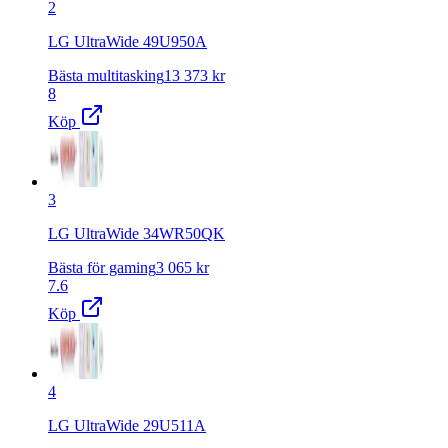
2
LG UltraWide 49U950A
Bästa multitasking
13 373
kr
8
Köp
3
LG UltraWide 34WR50QK
Bästa för gaming
3 065
kr
7.6
Köp
4
LG UltraWide 29U511A