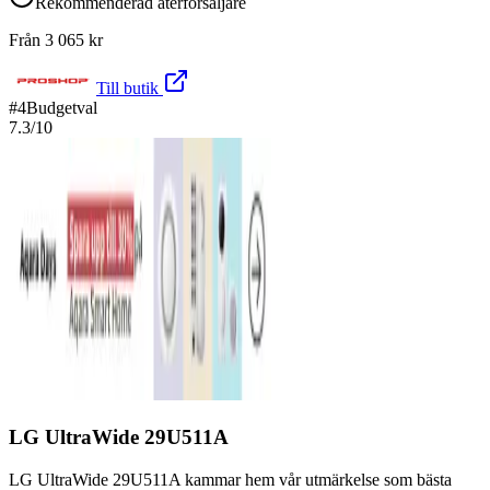
Rekommenderad återförsäljare
Från
3 065
kr
Till butik
#
4
Budgetval
7.3
/10
LG UltraWide 29U511A
LG UltraWide 29U511A kammar hem vår utmärkelse som bästa