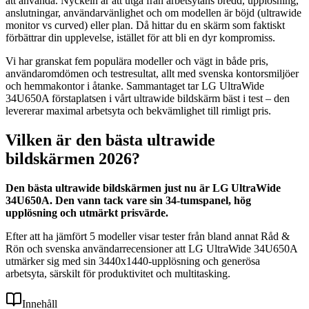
att använda. Nyckeln är att utgå från arbetsytans bredd, upplösning,
anslutningar, användarvänlighet och om modellen är böjd (ultrawide
monitor vs curved) eller plan. Då hittar du en skärm som faktiskt
förbättrar din upplevelse, istället för att bli en dyr kompromiss.
Vi har granskat fem populära modeller och vägt in både pris,
användaromdömen och testresultat, allt med svenska kontorsmiljöer
och hemmakontor i åtanke. Sammantaget tar LG UltraWide
34U650A förstaplatsen i vårt ultrawide bildskärm bäst i test – den
levererar maximal arbetsyta och bekvämlighet till rimligt pris.
Vilken är den bästa ultrawide
bildskärmen 2026?
Den bästa ultrawide bildskärmen just nu är LG UltraWide
34U650A. Den vann tack vare sin 34-tumspanel, hög
upplösning och utmärkt prisvärde.
Efter att ha jämfört 5 modeller visar tester från bland annat Råd &
Rön och svenska användarrecensioner att LG UltraWide 34U650A
utmärker sig med sin 3440x1440-upplösning och generösa
arbetsyta, särskilt för produktivitet och multitasking.
Innehåll