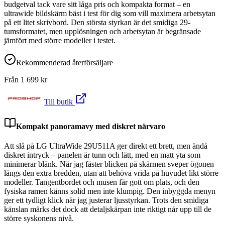
budgetval tack vare sitt låga pris och kompakta format – en
ultrawide bildskärm bäst i test för dig som vill maximera arbetsytan
på ett litet skrivbord. Den största styrkan är det smidiga 29-
tumsformatet, men upplösningen och arbetsytan är begränsade
jämfört med större modeller i testet.
Rekommenderad återförsäljare
Från
1 699
kr
Till butik
Kompakt panoramavy med diskret närvaro
Att slå på LG UltraWide 29U511A ger direkt ett brett, men ändå
diskret intryck – panelen är tunn och lätt, med en matt yta som
minimerar blänk. När jag fäster blicken på skärmen sveper ögonen
längs den extra bredden, utan att behöva vrida på huvudet likt större
modeller. Tangentbordet och musen får gott om plats, och den
fysiska ramen känns solid men inte klumpig. Den inbyggda menyn
ger ett tydligt klick när jag justerar ljusstyrkan. Trots den smidiga
känslan märks det dock att detaljskärpan inte riktigt når upp till de
större syskonens nivå.