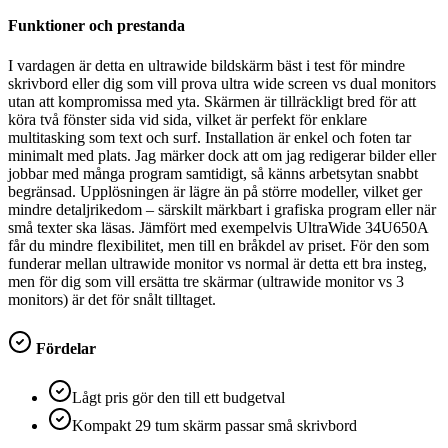
Funktioner och prestanda
I vardagen är detta en ultrawide bildskärm bäst i test för mindre
skrivbord eller dig som vill prova ultra wide screen vs dual monitors
utan att kompromissa med yta. Skärmen är tillräckligt bred för att
köra två fönster sida vid sida, vilket är perfekt för enklare
multitasking som text och surf. Installation är enkel och foten tar
minimalt med plats. Jag märker dock att om jag redigerar bilder eller
jobbar med många program samtidigt, så känns arbetsytan snabbt
begränsad. Upplösningen är lägre än på större modeller, vilket ger
mindre detaljrikedom – särskilt märkbart i grafiska program eller när
små texter ska läsas. Jämfört med exempelvis UltraWide 34U650A
får du mindre flexibilitet, men till en bråkdel av priset. För den som
funderar mellan ultrawide monitor vs normal är detta ett bra insteg,
men för dig som vill ersätta tre skärmar (ultrawide monitor vs 3
monitors) är det för snålt tilltaget.
Fördelar
Lågt pris gör den till ett budgetval
Kompakt 29 tum skärm passar små skrivbord