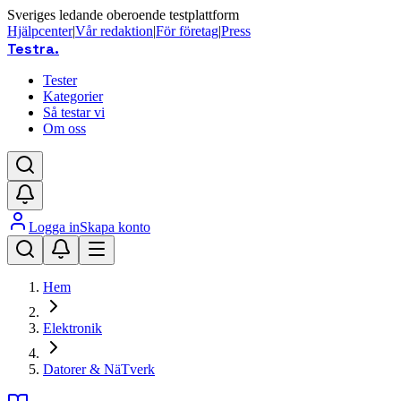
Sveriges ledande oberoende testplattform
Hjälpcenter
|
Vår redaktion
|
För företag
|
Press
Testra
.
Tester
Kategorier
Så testar vi
Om oss
Logga in
Skapa konto
Hem
Elektronik
Datorer & NäTverk