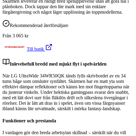
Skärmen levererar en riktigt bred spelupplevelse utan att göra hål i
plånboken. Dock tappar den lite mark med sin enklare
färgåtergivning och något lägre upplösning än toppmodellerna.
Rekommenderad återförsäljare
Från
3 065
kr
Till butik
Inlevelsefull bredd med mjukt flyt i spelvärlden
När LG UltraWide 34WR50QK tänds fylls skrivbordet av en 34
tums båge som omsluter synfältet. Skärmen har en matt yta som
effektivt dämpar reflektioner och känns len mot fingertopparna när
du justerar vinkeln. Under hektiska gamingpass svarar den snabbt,
med ett lätt dovt surr från fläktlös drift och silkeslena övergångar i
rörelser. Det är lätt att dras in i spelet, även om vissa färgnyanser
ibland känns lite urvattnade, särskilt i mörka fantasy-landskap.
Funktioner och prestanda
I vardagen gör den breda arbetsytan skillnad – särskilt när du vill