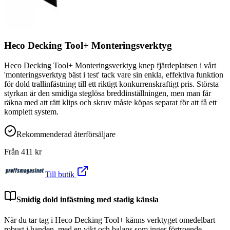
Heco Decking Tool+ Monteringsverktyg
Heco Decking Tool+ Monteringsverktyg knep fjärdeplatsen i vårt
'monteringsverktyg bäst i test' tack vare sin enkla, effektiva funktion
för dold trallinfästning till ett riktigt konkurrenskraftigt pris. Största
styrkan är den smidiga steglösa breddinställningen, men man får
räkna med att rätt klips och skruv måste köpas separat för att få ett
komplett system.
Rekommenderad återförsäljare
Från
411
kr
Till butik
Smidig dold infästning med stadig känsla
När du tar tag i Heco Decking Tool+ känns verktyget omedelbart
robust i handen, med en vikt och balans som inger förtroende.