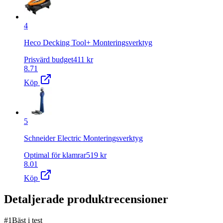
4
Heco Decking Tool+ Monteringsverktyg
Prisvärd budget
411
kr
8.71
Köp
5
Schneider Electric Monteringsverktyg
Optimal för klamrar
519
kr
8.01
Köp
Detaljerade produktrecensioner
#
1
Bäst i test