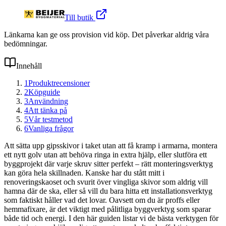
Till butik
Länkarna kan ge oss provision vid köp. Det påverkar aldrig våra
bedömningar.
Innehåll
1
Produktrecensioner
2
Köpguide
3
Användning
4
Att tänka på
5
Vår testmetod
6
Vanliga frågor
Att sätta upp gipsskivor i taket utan att få kramp i armarna, montera
ett nytt golv utan att behöva ringa in extra hjälp, eller slutföra ett
byggprojekt där varje skruv sitter perfekt – rätt monteringsverktyg
kan göra hela skillnaden. Kanske har du stått mitt i
renoveringskaoset och svurit över vingliga skivor som aldrig vill
hamna där de ska, eller så vill du bara hitta ett installationsverktyg
som faktiskt håller vad det lovar. Oavsett om du är proffs eller
hemmafixare, är det viktigt med pålitliga byggverktyg som sparar
både tid och energi. I den här guiden listar vi de bästa verktygen för