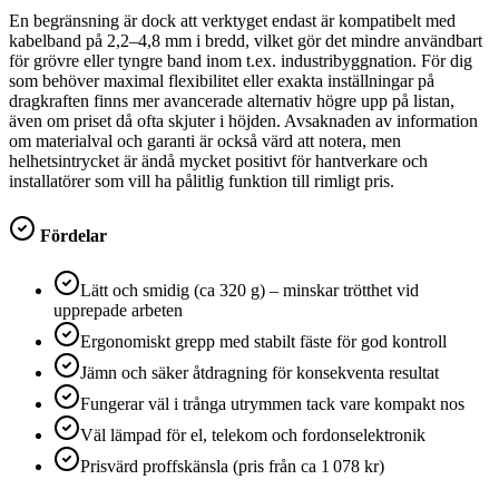
En begränsning är dock att verktyget endast är kompatibelt med
kabelband på 2,2–4,8 mm i bredd, vilket gör det mindre användbart
för grövre eller tyngre band inom t.ex. industribyggnation. För dig
som behöver maximal flexibilitet eller exakta inställningar på
dragkraften finns mer avancerade alternativ högre upp på listan,
även om priset då ofta skjuter i höjden. Avsaknaden av information
om materialval och garanti är också värd att notera, men
helhetsintrycket är ändå mycket positivt för hantverkare och
installatörer som vill ha pålitlig funktion till rimligt pris.
Fördelar
Lätt och smidig (ca 320 g) – minskar trötthet vid
upprepade arbeten
Ergonomiskt grepp med stabilt fäste för god kontroll
Jämn och säker åtdragning för konsekventa resultat
Fungerar väl i trånga utrymmen tack vare kompakt nos
Väl lämpad för el, telekom och fordonselektronik
Prisvärd proffskänsla (pris från ca 1 078 kr)