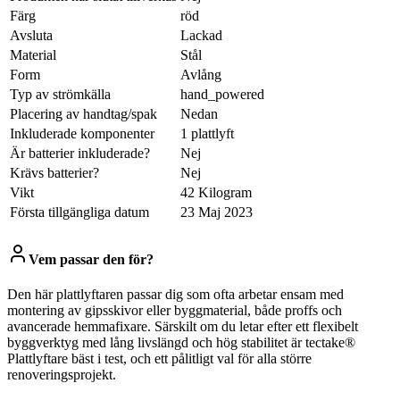
Färg
‎röd
Avsluta
‎Lackad
Material
‎Stål
Form
‎Avlång
Typ av strömkälla
‎hand_powered
Placering av handtag/spak
‎Nedan
Inkluderade komponenter
‎1 plattlyft
Är batterier inkluderade?
‎Nej
Krävs batterier?
‎Nej
Vikt
‎42 Kilogram
Första tillgängliga datum
23 Maj 2023
Vem passar den för?
Den här plattlyftaren passar dig som ofta arbetar ensam med
montering av gipsskivor eller byggmaterial, både proffs och
avancerade hemmafixare. Särskilt om du letar efter ett flexibelt
byggverktyg med lång livslängd och hög stabilitet är tectake®
Plattlyftare bäst i test, och ett pålitligt val för alla större
renoveringsprojekt.