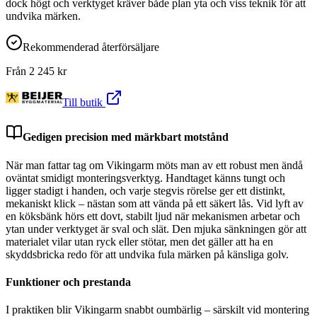
dock högt och verktyget kräver både plan yta och viss teknik för att
undvika märken.
Rekommenderad återförsäljare
Från
2 245
kr
Till butik
Gedigen precision med märkbart motstånd
När man fattar tag om Vikingarm möts man av ett robust men ändå
oväntat smidigt monteringsverktyg. Handtaget känns tungt och
ligger stadigt i handen, och varje stegvis rörelse ger ett distinkt,
mekaniskt klick – nästan som att vända på ett säkert lås. Vid lyft av
en köksbänk hörs ett dovt, stabilt ljud när mekanismen arbetar och
ytan under verktyget är sval och slät. Den mjuka sänkningen gör att
materialet vilar utan ryck eller stötar, men det gäller att ha en
skyddsbricka redo för att undvika fula märken på känsliga golv.
Funktioner och prestanda
I praktiken blir Vikingarm snabbt oumbärlig – särskilt vid montering