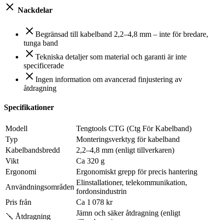
Nackdelar
Begränsad till kabelband 2,2–4,8 mm – inte för bredare,
tunga band
Tekniska detaljer som material och garanti är inte
specificerade
Ingen information om avancerad finjustering av
åtdragning
Specifikationer
Modell
Tengtools CTG (Ctg För Kabelband)
Typ
Monteringsverktyg för kabelband
Kabelbandsbredd
2,2–4,8 mm (enligt tillverkaren)
Vikt
Ca 320 g
Ergonomi
Ergonomiskt grepp för precis hantering
Elinstallationer, telekommunikation,
Användningsområden
fordonsindustrin
Pris från
Ca 1 078 kr
Jämn och säker åtdragning (enligt
🪛 Åtdragning