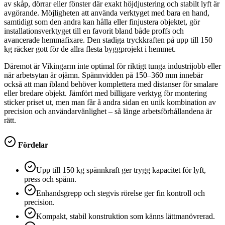
av skåp, dörrar eller fönster där exakt höjdjustering och stabilt lyft är
avgörande. Möjligheten att använda verktyget med bara en hand,
samtidigt som den andra kan hålla eller finjustera objektet, gör
installationsverktyget till en favorit bland både proffs och
avancerade hemmafixare. Den stadiga tryckkraften på upp till 150
kg räcker gott för de allra flesta byggprojekt i hemmet.
Däremot är Vikingarm inte optimal för riktigt tunga industrijobb eller
när arbetsytan är ojämn. Spännvidden på 150–360 mm innebär
också att man ibland behöver komplettera med distanser för smalare
eller bredare objekt. Jämfört med billigare verktyg för montering
sticker priset ut, men man får å andra sidan en unik kombination av
precision och användarvänlighet – så länge arbetsförhållandena är
rätt.
Fördelar
Upp till 150 kg spännkraft ger trygg kapacitet för lyft,
press och spänn.
Enhandsgrepp och stegvis rörelse ger fin kontroll och
precision.
Kompakt, stabil konstruktion som känns lättmanövrerad.