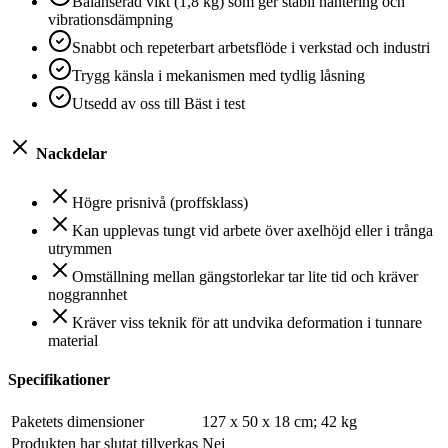
Balanserad vikt (1,8 kg) som ger stabil hantering och
vibrationsdämpning
Snabbt och repeterbart arbetsflöde i verkstad och industri
Trygg känsla i mekanismen med tydlig låsning
Utsedd av oss till Bäst i test
Nackdelar
Högre prisnivå (proffsklass)
Kan upplevas tungt vid arbete över axelhöjd eller i trånga
utrymmen
Omställning mellan gängstorlekar tar lite tid och kräver
noggrannhet
Kräver viss teknik för att undvika deformation i tunnare
material
Specifikationer
Paketets dimensioner
‎127 x 50 x 18 cm; 42 kg
Produkten har slutat tillverkas
‎Nej