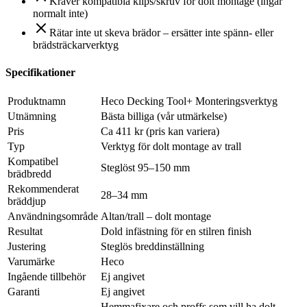
Kräver kompatibla klips/skruv för dolt montage (ingår
normalt inte)
Rätar inte ut skeva brädor – ersätter inte spänn- eller
brädsträckarverktyg
Specifikationer
Produktnamn
Heco Decking Tool+ Monteringsverktyg
Utnämning
Bästa billiga (vår utmärkelse)
Pris
Ca 411 kr (pris kan variera)
Typ
Verktyg för dolt montage av trall
Kompatibel
Steglöst 95–150 mm
brädbredd
Rekommenderat
28–34 mm
bräddjup
Användningsområde
Altan/trall – dolt montage
Resultat
Dold infästning för en stilren finish
Justering
Steglös breddinställning
Varumärke
Heco
Ingående tillbehör
Ej angivet
Garanti
Ej angivet
Hemmafixare och proffs som vill ha dolt