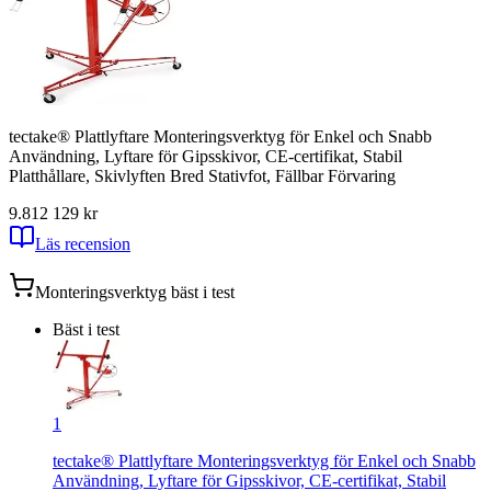
tectake® Plattlyftare Monteringsverktyg för Enkel och Snabb
Användning, Lyftare för Gipsskivor, CE-certifikat, Stabil
Platthållare, Skivlyften Bred Stativfot, Fällbar Förvaring
9.81
2 129
kr
Läs recension
Monteringsverktyg
bäst i test
Bäst i test
1
tectake® Plattlyftare Monteringsverktyg för Enkel och Snabb
Användning, Lyftare för Gipsskivor, CE-certifikat, Stabil