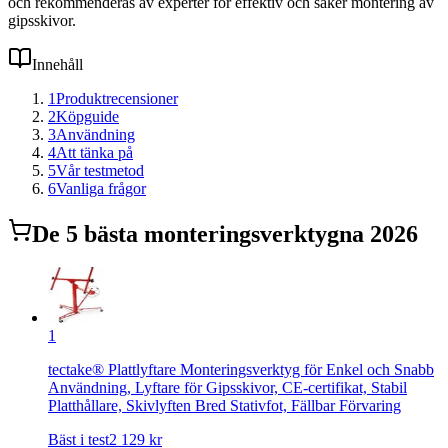
och rekommenderas av experter för effektiv och säker montering av
gipsskivor.
Innehåll
1
Produktrecensioner
2
Köpguide
3
Användning
4
Att tänka på
5
Vår testmetod
6
Vanliga frågor
De
5
bästa
monteringsverktyg
na 2026
1
tectake® Plattlyftare Monteringsverktyg för Enkel och Snabb
Användning, Lyftare för Gipsskivor, CE-certifikat, Stabil
Platthållare, Skivlyften Bred Stativfot, Fällbar Förvaring
Bäst i test
2 129
kr