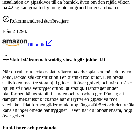
installation av gipsskivor till en barnlek, även om den rejäla vikten
på 42 kg kan göra förflyttning lite tungrodd för ensamfixaren.
Rekommenderad återförsäljare
Från
2 129
kr
Till butik
Stabil stålram och smidig vinsch gör jobbet lätt
När du rullar in tectake-plattlyftaren på arbetsplatsen möts du av en
solid, lackad stålkonstruktion i en distinkt röd kulör. Den breda
stativfoten med tre stora hjul glider lätt över golvet, och när du låser
hjulen står hela verktyget orubbligt stadigt. Handtaget under
plattformen känns stabilt i handen och vinschen ger ifrån sig ett
dämpat, mekaniskt klickande när du lyfter en gipsskiva mot
snedtaket. Plattformen glider mjukt upp längs stålröret och den rejäla
känslan inger omedelbar trygghet – även när du jobbar ensam, högt
över golvet.
Funktioner och prestanda