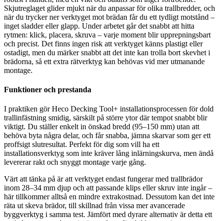
Skjutreglaget glider mjukt när du anpassar för olika trallbredder, och
när du trycker ner verktyget mot brädan får du ett tydligt motstånd –
inget sladder eller glapp. Under arbetet går det snabbt att hitta
rytmen: klick, placera, skruva – varje moment blir upprepningsbart
och precist. Det finns ingen risk att verktyget känns plastigt eller
ostadigt, men du märker snabbt att det inte kan trolla bort skevhet i
brädorna, så ett extra rätverktyg kan behövas vid mer utmanande
montage.
Funktioner och prestanda
I praktiken gör Heco Decking Tool+ installationsprocessen för dold
trallinfästning smidig, särskilt på större ytor där tempot snabbt blir
viktigt. Du ställer enkelt in önskad bredd (95–150 mm) utan att
behöva byta några delar, och får snabba, jämna skarvar som ger ett
proffsigt slutresultat. Perfekt för dig som vill ha ett
installationsverktyg som inte kräver lång inlärningskurva, men ändå
levererar rakt och snyggt montage varje gång.
Värt att tänka på är att verktyget endast fungerar med trallbrädor
inom 28–34 mm djup och att passande klips eller skruv inte ingår –
här tillkommer alltså en mindre extrakostnad. Dessutom kan det inte
räta ut skeva brädor, till skillnad från vissa mer avancerade
byggverktyg i samma test. Jämfört med dyrare alternativ är detta ett