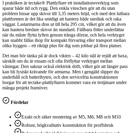
I praktiken är tectake® Plattlyftare ett installationsverktyg som
sparar både tid och rygg. Den enkla vinschen gör att du utan
problem hissar upp skivor till 3,35 meters höjd, och med den lutbara
plattformen är det lika smidigt att hantera både snedtak och raka
väggar. Lastarmarna dras ut till hela 295 cm, vilket gör att du även
kan hantera bredare skivor än standard. Fällbara fötter underlättar
när du måste flytta lyften genom trånga dörrar, och hela verktyget
kan snabbt fällas ihop för kompakt förvaring eller transport mellan
olika byggen – ett riktigt plus för dig som jobbar på flera platser.
Det man bör tänka på är dock vikten – 42 kilo stål är rejält att baxa,
särskilt om du är ensam och ofta förflyttar verktyget mellan
våningar. Den saknar också elektrisk drift, vilket gör att längre pass
kan bli fysiskt krävande för armarna. Men i gengäld slipper du
underhåll och batteribyten, och den servicefria konstruktionen
borgar för att tectake-plattlyftaren kommer vara en trotjänare under
många projekt framöver.
Fördelar
Exakt och säker montering av M5, M6, M8 och M10
Robust, högkvalitativ konstruktion för proffsbruk