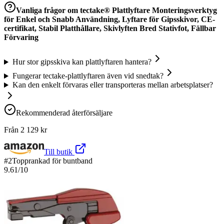
Vanliga frågor om
tectake® Plattlyftare Monteringsverktyg
för Enkel och Snabb Användning, Lyftare för Gipsskivor, CE-
certifikat, Stabil Platthållare, Skivlyften Bred Stativfot, Fällbar
Förvaring
Hur stor gipsskiva kan plattlyftaren hantera?
Fungerar tectake-plattlyftaren även vid snedtak?
Kan den enkelt förvaras eller transporteras mellan arbetsplatser?
Rekommenderad återförsäljare
Från
2 129
kr
Till butik
#
2
Topprankad för buntband
9.61
/10