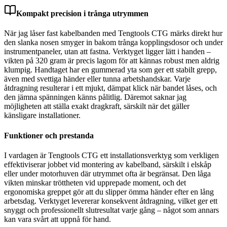
Kompakt precision i trånga utrymmen
När jag låser fast kabelbanden med Tengtools CTG märks direkt hur
den slanka nosen smyger in bakom trånga kopplingsdosor och under
instrumentpaneler, utan att fastna. Verktyget ligger lätt i handen –
vikten på 320 gram är precis lagom för att kännas robust men aldrig
klumpig. Handtaget har en gummerad yta som ger ett stabilt grepp,
även med svettiga händer eller tunna arbetshandskar. Varje
åtdragning resulterar i ett mjukt, dämpat klick när bandet låses, och
den jämna spänningen känns pålitlig. Däremot saknar jag
möjligheten att ställa exakt dragkraft, särskilt när det gäller
känsligare installationer.
Funktioner och prestanda
I vardagen är Tengtools CTG ett installationsverktyg som verkligen
effektiviserar jobbet vid montering av kabelband, särskilt i elskåp
eller under motorhuven där utrymmet ofta är begränsat. Den låga
vikten minskar tröttheten vid upprepade moment, och det
ergonomiska greppet gör att du slipper ömma händer efter en lång
arbetsdag. Verktyget levererar konsekvent åtdragning, vilket ger ett
snyggt och professionellt slutresultat varje gång – något som annars
kan vara svårt att uppnå för hand.