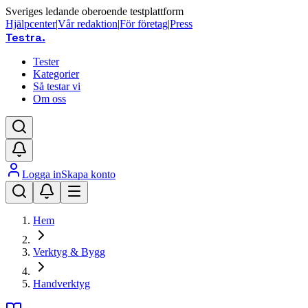
Sveriges ledande oberoende testplattform
Hjälpcenter
|
Vår redaktion
|
För företag
|
Press
Testra
.
Tester
Kategorier
Så testar vi
Om oss
Logga in
Skapa konto
Hem
Verktyg & Bygg
Handverktyg