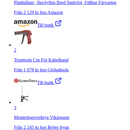
Platthållare, Skivlyften Bred Stativfot, Fällbar Förvaring
Från
2 129
kr hos
Amazon
Till butik
2
Tengtools Ctg För Kabelband
Från
1 078
kr hos
Globaltools
Till butik
3
Monteringsverktyg Vikingarm
Från
2 245
kr hos
Beijer bygg