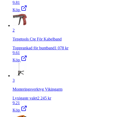
9.81
Köp
2
Tengtools Ctg För Kabelband
Topprankad för buntband
1 078
kr
9.61
Köp
3
Monteringsverktyg Vikingarm
Lyxigaste valet
2 245
kr
9.21
Köp