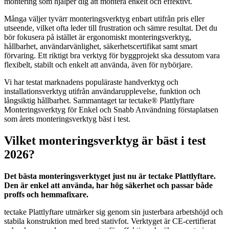
montering som hjälper dig att montera enkelt och effektivt.
Många väljer tyvärr monteringsverktyg enbart utifrån pris eller
utseende, vilket ofta leder till frustration och sämre resultat. Det du
bör fokusera på istället är ergonomiskt monteringsverktyg,
hållbarhet, användarvänlighet, säkerhetscertifikat samt smart
förvaring. Ett riktigt bra verktyg för byggprojekt ska dessutom vara
flexibelt, stabilt och enkelt att använda, även för nybörjare.
Vi har testat marknadens populäraste handverktyg och
installationsverktyg utifrån användarupplevelse, funktion och
långsiktig hållbarhet. Sammantaget tar tectake® Plattlyftare
Monteringsverktyg för Enkel och Snabb Användning förstaplatsen
som årets monteringsverktyg bäst i test.
Vilket monteringsverktyg är bäst i test
2026?
Det bästa monteringsverktyget just nu är tectake Plattlyftare.
Den är enkel att använda, har hög säkerhet och passar både
proffs och hemmafixare.
tectake Plattlyftare utmärker sig genom sin justerbara arbetshöjd och
stabila konstruktion med bred stativfot. Verktyget är CE-certifierat