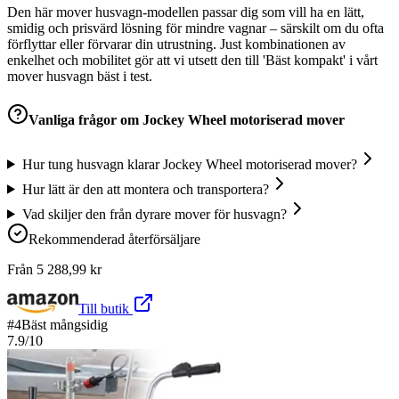
Den här mover husvagn-modellen passar dig som vill ha en lätt,
smidig och prisvärd lösning för mindre vagnar – särskilt om du ofta
förflyttar eller förvarar din utrustning. Just kombinationen av
enkelhet och mobilitet gör att vi utsett den till 'Bäst kompakt' i vårt
mover husvagn bäst i test.
Vanliga frågor om
Jockey Wheel motoriserad mover
Hur tung husvagn klarar Jockey Wheel motoriserad mover?
Hur lätt är den att montera och transportera?
Vad skiljer den från dyrare mover för husvagn?
Rekommenderad återförsäljare
Från
5 288,99
kr
Till butik
#
4
Bäst mångsidig
7.9
/10