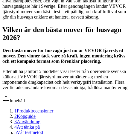
användarupplevelser, och vägt in vad som faktiskt fungerar för
husvagnsägare här i Sverige. Efter genomgången landar VEVOR
fjärrstyrd mover som bäst i test – ett pålitligt och kraftfullt val som
gör din husvagn enklare att hantera, oavsett säsong.
Vilken är den bästa mover för husvagn
2026?
Den bästa mover för husvagn just nu är VEVOR fjärrstyrd
mover. Den vinner tack vare rå kraft, ingen montering krävs
och ett kompakt format som förenklar placering.
Efter att ha jämfört 5 modeller visar tester från oberoende svenska
källor att VEVOR fjärrstyrd mover utmärker sig med en
imponerande dragkapacitet och helt verktygsfri installation. Flera
verifierade användare lovordar dess smidiga, trådlösa manövrering.
Innehåll
1
Produktrecensioner
2
Köpguide
3
Användning
4
Att tänka på
5
Vår testmetod