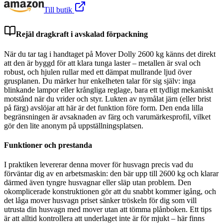
Till butik
Rejäl dragkraft i avskalad förpackning
När du tar tag i handtaget på Mover Dolly 2600 kg känns det direkt
att den är byggd för att klara tunga laster – metallen är sval och
robust, och hjulen rullar med ett dämpat mullrande ljud över
grusplanen. Du märker hur enkelheten talar för sig själv: inga
blinkande lampor eller krångliga reglage, bara ett tydligt mekaniskt
motstånd när du vrider och styr. Lukten av nymålat järn (eller brist
på färg) avslöjar att här är det funktion före form. Den enda lilla
begränsningen är avsaknaden av färg och varumärkesprofil, vilket
gör den lite anonym på uppställningsplatsen.
Funktioner och prestanda
I praktiken levererar denna mover för husvagn precis vad du
förväntar dig av en arbetsmaskin: den bär upp till 2600 kg och klarar
därmed även tyngre husvagnar eller släp utan problem. Den
okomplicerade konstruktionen gör att du snabbt kommer igång, och
det låga mover husvagn priset sänker tröskeln för dig som vill
utrusta din husvagn med mover utan att tömma plånboken. Ett tips
är att alltid kontrollera att underlaget inte är för mjukt – här finns