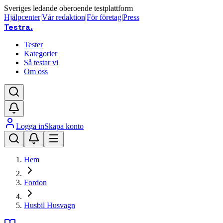
Sveriges ledande oberoende testplattform
Hjälpcenter
|
Vår redaktion
|
För företag
|
Press
Testra
.
Tester
Kategorier
Så testar vi
Om oss
Logga in
Skapa konto
Hem
Fordon
Husbil Husvagn