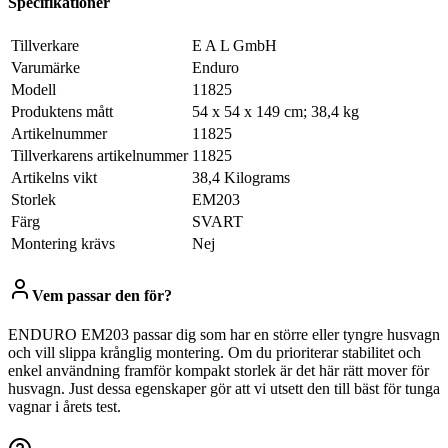
Specifikationer
Tillverkare
‎E A L GmbH
Varumärke
‎Enduro
Modell
‎11825
Produktens mått
‎54 x 54 x 149 cm; 38,4 kg
Artikelnummer
‎11825
Tillverkarens artikelnummer
‎11825
Artikelns vikt
‎38,4 Kilograms
Storlek
‎EM203
Färg
‎SVART
Montering krävs
‎Nej
Vem passar den för?
ENDURO EM203 passar dig som har en större eller tyngre husvagn
och vill slippa krånglig montering. Om du prioriterar stabilitet och
enkel användning framför kompakt storlek är det här rätt mover för
husvagn. Just dessa egenskaper gör att vi utsett den till bäst för tunga
vagnar i årets test.