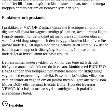
störa. Det lilla formatet gör den lätt att stuva undan, men den tunga
kroppen är märkbar om du behöver lyfta den själv.
Funktioner och prestanda
I praktiken är VEVOR Déplace Caravane Électrique en dröm för
dig som vill flytta husvagnen smidigt på gården, även i trånga lägen.
Fjärrstyrningen gör det möjligt att manövrera runt hinder utan att
vara fast vid dragstången, och den inbyggda kraften klarar även lite
grövre underlag. Att ingen montering behövs är ett stort plus – det är
bara att packa upp och sätta igång. Ett bra tips är att se till att
underlaget är hyfsat jämnt för bästa resultat.
Begränsningen ligger i vikten: 63 kg gör den tung att lyfta och
förflytta manuellt, särskilt om du är ensam. Jämfört med ENDURO
EM203 är den mer kompakt men mindre lämpad för riktigt tunga
vagnar med extremt hög totalvikt. Priset är också okänt, vilket kan
vara en faktor att väga in om du jämför med billigare alternativ som
Mover Dolly eller Terräng-Electric Dolly. Trots det levererar
VEVOR bäst balans mellan styrka, smidighet och praktisk
användning i testet.
Fördelar