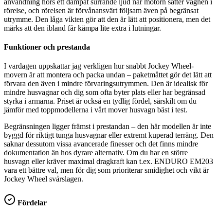
användning hörs ett dämpat surrande ljud när motorn sätter vagnen i
rörelse, och rörelsen är förvånansvärt följsam även på begränsat
utrymme. Den låga vikten gör att den är lätt att positionera, men det
märks att den ibland får kämpa lite extra i lutningar.
Funktioner och prestanda
I vardagen uppskattar jag verkligen hur snabbt Jockey Wheel-
movern är att montera och packa undan – paketmåttet gör det lätt att
förvara den även i mindre förvaringsutrymmen. Den är idealisk för
mindre husvagnar och dig som ofta byter plats eller har begränsad
styrka i armarna. Priset är också en tydlig fördel, särskilt om du
jämför med toppmodellerna i vårt mover husvagn bäst i test.
Begränsningen ligger främst i prestandan – den här modellen är inte
byggd för riktigt tunga husvagnar eller extremt kuperad terräng. Den
saknar dessutom vissa avancerade finesser och det finns mindre
dokumentation än hos dyrare alternativ. Om du har en större
husvagn eller kräver maximal dragkraft kan t.ex. ENDURO EM203
vara ett bättre val, men för dig som prioriterar smidighet och vikt är
Jockey Wheel svårslagen.
Fördelar