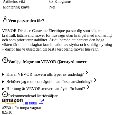
Artikelns vikt
‎63 Kilograms
Montering krävs
‎Nej
Vem passar den för?
VEVOR Déplace Caravane Électrique passar dig som söker en
kraftfull, lättanvänd mover för husvagn utan krångel med montering
och som prioriterar stabilitet. Är du beredd att hantera den höga
vikten får du en oslagbar kombination av styrka och smidig styrning
– därför har vi utsett den till bäst i test bland mover husvagn.
Vanliga frågor om
VEVOR fjärrstyrd mover
Klarar VEVOR-movern alla typer av underlag?
Behöver jag montera något innan första användning?
Hur tung är VEVOR-movern att flytta för hand?
Rekommenderad återförsäljare
Till butik
#
2
Bäst för tunga vagnar
8.5
/10