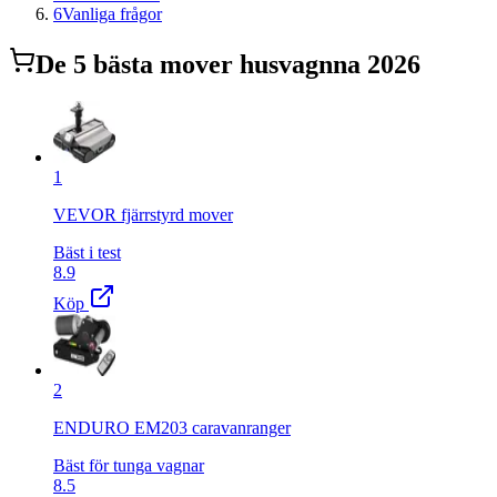
6
Vanliga frågor
De
5
bästa
mover husvagn
na 2026
1
VEVOR fjärrstyrd mover
Bäst i test
8.9
Köp
2
ENDURO EM203 caravanranger
Bäst för tunga vagnar
8.5