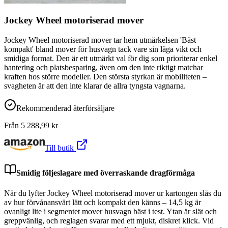
Jockey Wheel motoriserad mover
Jockey Wheel motoriserad mover tar hem utmärkelsen 'Bäst
kompakt' bland mover för husvagn tack vare sin låga vikt och
smidiga format. Den är ett utmärkt val för dig som prioriterar enkel
hantering och platsbesparing, även om den inte riktigt matchar
kraften hos större modeller. Den största styrkan är mobiliteten –
svagheten är att den inte klarar de allra tyngsta vagnarna.
Rekommenderad återförsäljare
Från
5 288,99
kr
Till butik
Smidig följeslagare med överraskande dragförmåga
När du lyfter Jockey Wheel motoriserad mover ur kartongen slås du
av hur förvånansvärt lätt och kompakt den känns – 14,5 kg är
ovanligt lite i segmentet mover husvagn bäst i test. Ytan är slät och
greppvänlig, och reglagen svarar med ett mjukt, diskret klick. Vid