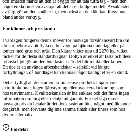
och småsten märks att den är byggd för att tåla tuffa tag – men den
något enkla finishen avslöjar att det är en budgetmodell. Avsaknaden
av färg gör att den smälter in, men också att den lätt kan försvinna
bland andra verktyg.
Funktioner och prestanda
I vardagen fungerar denna mover för husvagn förvånansvärt bra om
du har behov av att flytta en husvagn på ojämna underlag eller på
tomter med grus och gräs. Den klarar vikter upp till 2270 kg, vilket
räcker för de flesta standardvagnar. Dollyn är enkel att fästa och dess
robusta hjul gör att den inte fastnar när det blir mjukt eller kuperat.
Ett tips är att använda arbetshandskar – särskilt vid längre
förflyttningar, då handtaget kan kännas något kantigt efter en stund.
Det är tydligt att detta är en no-nonsense-produkt: inga smarta
extrafunktioner, ingen fjärrstyrning eller avancerad teknologi som
hos testvinnarna. Kvalitetskänslan är lite enklare och det finns ingen
information om färg eller detaljerad garanti. För det låga mover
husvagn pris du betalar är det dock svårt att hitta något med liknande
dragkraft, men förvänta dig inte samma finish eller finess som hos
dyrare alternativ.
Fördelar