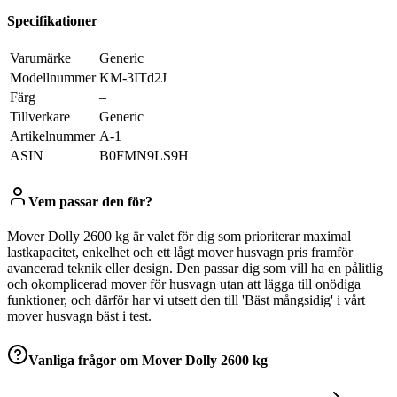
Specifikationer
Varumärke
‎Generic
Modellnummer
‎KM-3ITd2J
Färg
‎–
Tillverkare
‎Generic
Artikelnummer
‎A-1
ASIN
‎B0FMN9LS9H
Vem passar den för?
Mover Dolly 2600 kg är valet för dig som prioriterar maximal
lastkapacitet, enkelhet och ett lågt mover husvagn pris framför
avancerad teknik eller design. Den passar dig som vill ha en pålitlig
och okomplicerad mover för husvagn utan att lägga till onödiga
funktioner, och därför har vi utsett den till 'Bäst mångsidig' i vårt
mover husvagn bäst i test.
Vanliga frågor om
Mover Dolly 2600 kg