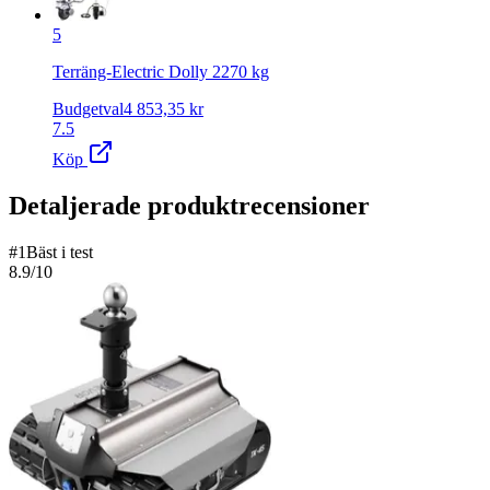
5
Terräng-Electric Dolly 2270 kg
Budgetval
4 853,35
kr
7.5
Köp
Detaljerade produktrecensioner
#
1
Bäst i test
8.9
/10