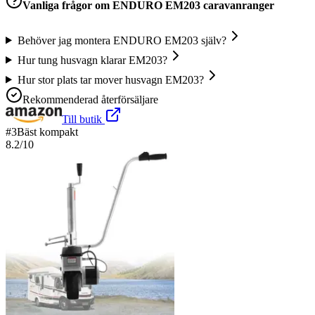
Vanliga frågor om
ENDURO EM203 caravanranger
Behöver jag montera ENDURO EM203 själv?
Hur tung husvagn klarar EM203?
Hur stor plats tar mover husvagn EM203?
Rekommenderad återförsäljare
Till butik
#
3
Bäst kompakt
8.2
/10