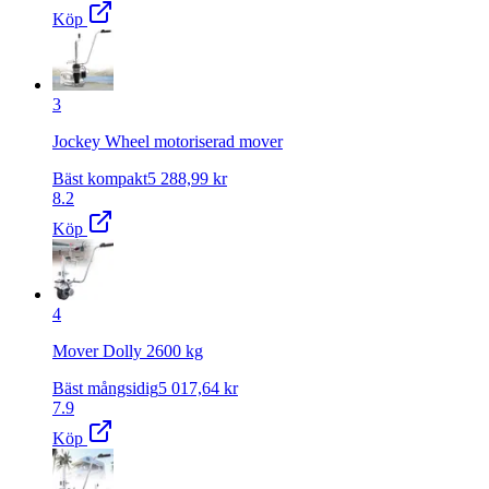
Köp
3
Jockey Wheel motoriserad mover
Bäst kompakt
5 288,99
kr
8.2
Köp
4
Mover Dolly 2600 kg
Bäst mångsidig
5 017,64
kr
7.9
Köp