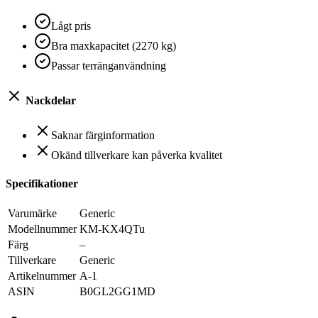
Lågt pris
Bra maxkapacitet (2270 kg)
Passar terränganvändning
Nackdelar
Saknar färginformation
Okänd tillverkare kan påverka kvalitet
Specifikationer
Varumärke
‎Generic
Modellnummer
‎KM-KX4QTu
Färg
‎–
Tillverkare
‎Generic
Artikelnummer
‎A-1
ASIN
‎B0GL2GG1MD