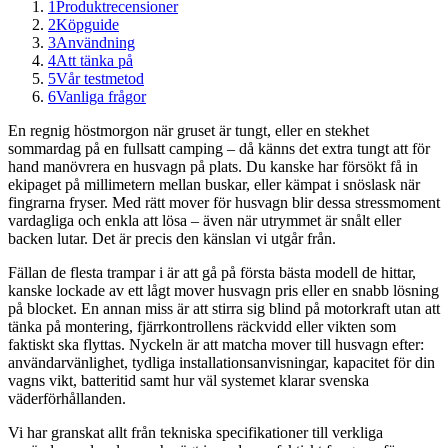
1
Produktrecensioner
2
Köpguide
3
Användning
4
Att tänka på
5
Vår testmetod
6
Vanliga frågor
En regnig höstmorgon när gruset är tungt, eller en stekhet
sommardag på en fullsatt camping – då känns det extra tungt att för
hand manövrera en husvagn på plats. Du kanske har försökt få in
ekipaget på millimetern mellan buskar, eller kämpat i snöslask när
fingrarna fryser. Med rätt mover för husvagn blir dessa stressmoment
vardagliga och enkla att lösa – även när utrymmet är snålt eller
backen lutar. Det är precis den känslan vi utgår från.
Fällan de flesta trampar i är att gå på första bästa modell de hittar,
kanske lockade av ett lågt mover husvagn pris eller en snabb lösning
på blocket. En annan miss är att stirra sig blind på motorkraft utan att
tänka på montering, fjärrkontrollens räckvidd eller vikten som
faktiskt ska flyttas. Nyckeln är att matcha mover till husvagn efter:
användarvänlighet, tydliga installationsanvisningar, kapacitet för din
vagns vikt, batteritid samt hur väl systemet klarar svenska
väderförhållanden.
Vi har granskat allt från tekniska specifikationer till verkliga