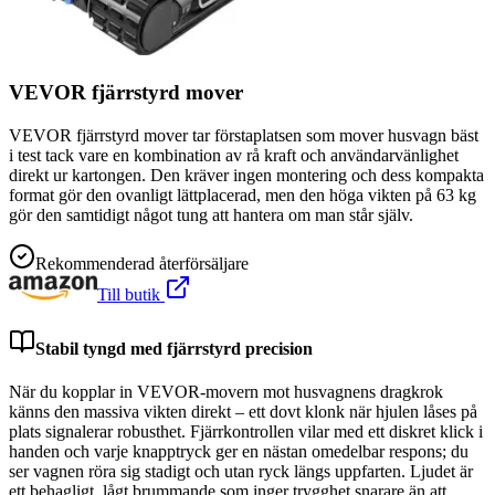
VEVOR fjärrstyrd mover
VEVOR fjärrstyrd mover tar förstaplatsen som mover husvagn bäst
i test tack vare en kombination av rå kraft och användarvänlighet
direkt ur kartongen. Den kräver ingen montering och dess kompakta
format gör den ovanligt lättplacerad, men den höga vikten på 63 kg
gör den samtidigt något tung att hantera om man står själv.
Rekommenderad återförsäljare
Till butik
Stabil tyngd med fjärrstyrd precision
När du kopplar in VEVOR-movern mot husvagnens dragkrok
känns den massiva vikten direkt – ett dovt klonk när hjulen låses på
plats signalerar robusthet. Fjärrkontrollen vilar med ett diskret klick i
handen och varje knapptryck ger en nästan omedelbar respons; du
ser vagnen röra sig stadigt och utan ryck längs uppfarten. Ljudet är
ett behagligt, lågt brummande som inger trygghet snarare än att