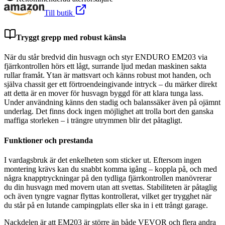
Till butik
Tryggt grepp med robust känsla
När du står bredvid din husvagn och styr ENDURO EM203 via
fjärrkontrollen hörs ett lågt, surrande ljud medan maskinen sakta
rullar framåt. Ytan är mattsvart och känns robust mot handen, och
själva chassit ger ett förtroendeingivande intryck – du märker direkt
att detta är en mover för husvagn byggd för att klara tunga lass.
Under användning känns den stadig och balanssäker även på ojämnt
underlag. Det finns dock ingen möjlighet att trolla bort den ganska
maffiga storleken – i trängre utrymmen blir det påtagligt.
Funktioner och prestanda
I vardagsbruk är det enkelheten som sticker ut. Eftersom ingen
montering krävs kan du snabbt komma igång – koppla på, och med
några knapptryckningar på den tydliga fjärrkontrollen manövrerar
du din husvagn med movern utan att svettas. Stabiliteten är påtaglig
och även tyngre vagnar flyttas kontrollerat, vilket ger trygghet när
du står på en lutande campingplats eller ska in i ett trångt garage.
Nackdelen är att EM203 är större än både VEVOR och flera andra