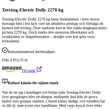
Terräng-Electric Dolly 2270 kg
Terräng-Electric Dolly 2270 kg knep femteplatsen i årets mover
husvagn bäst i test tack vare sin attraktiva prislapp och förmåga att
hantera tuff terräng. Dess starkaste kort är den rejäla dragkapaciteten
på hela 2270 kg. Dock märks den anonyma tillverkaren och
avsaknaden av färginformation – detaljer som kan göra vissa
tveksamma.
Rekommenderad återförsäljare
Från
4 853,35
kr
Till butik
Robust känsla för ojämn mark
När du tar tag i handtaget och börjar rulla Terräng-Electric Dolly
över grusgången hörs ett dämpat, mullrande ljud från de grova
hjulen som greppar marken. Chassit känns stadigt, och metallen har
en lätt rå, matt textur mot handflatan. Med varje knyck över rötter