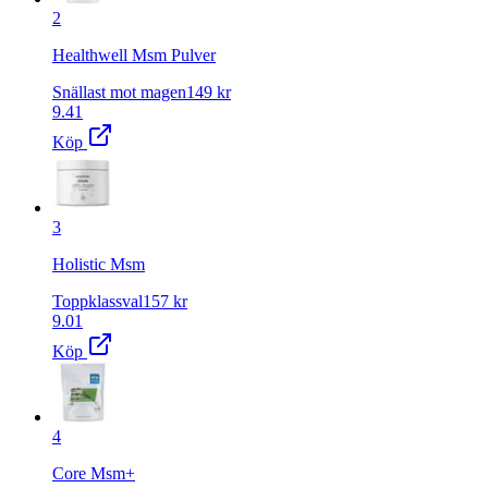
2
Healthwell Msm Pulver
Snällast mot magen
149
kr
9.41
Köp
3
Holistic Msm
Toppklassval
157
kr
9.01
Köp
4
Core Msm+