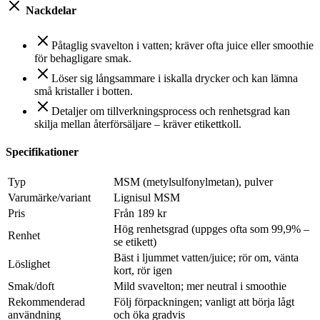
Nackdelar
Påtaglig svavelton i vatten; kräver ofta juice eller smoothie
för behagligare smak.
Löser sig långsammare i iskalla drycker och kan lämna
små kristaller i botten.
Detaljer om tillverkningsprocess och renhetsgrad kan
skilja mellan återförsäljare – kräver etikettkoll.
Specifikationer
Typ
MSM (metylsulfonylmetan), pulver
Varumärke/variant
Lignisul MSM
Pris
Från 189 kr
Hög renhetsgrad (uppges ofta som 99,9% –
Renhet
se etikett)
Bäst i ljummet vatten/juice; rör om, vänta
Löslighet
kort, rör igen
Smak/doft
Mild svavelton; mer neutral i smoothie
Rekommenderad
Följ förpackningen; vanligt att börja lågt
användning
och öka gradvis