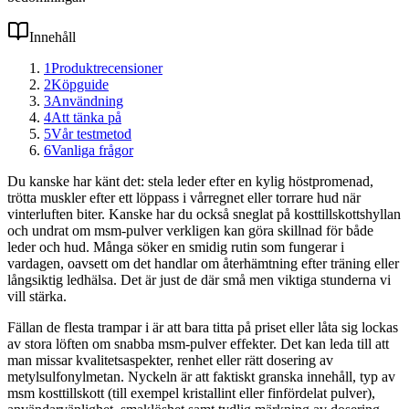
Innehåll
1
Produktrecensioner
2
Köpguide
3
Användning
4
Att tänka på
5
Vår testmetod
6
Vanliga frågor
Du kanske har känt det: stela leder efter en kylig höstpromenad,
trötta muskler efter ett löppass i vårregnet eller torrare hud när
vinterluften biter. Kanske har du också sneglat på kosttillskottshyllan
och undrat om msm-pulver verkligen kan göra skillnad för både
leder och hud. Många söker en smidig rutin som fungerar i
vardagen, oavsett om det handlar om återhämtning efter träning eller
långsiktig ledhälsa. Det är just de där små men viktiga stunderna vi
vill stärka.
Fällan de flesta trampar i är att bara titta på priset eller låta sig lockas
av stora löften om snabba msm-pulver effekter. Det kan leda till att
man missar kvalitetsaspekter, renhet eller rätt dosering av
metylsulfonylmetan. Nyckeln är att faktiskt granska innehåll, typ av
msm kosttillskott (till exempel kristallint eller finfördelat pulver),