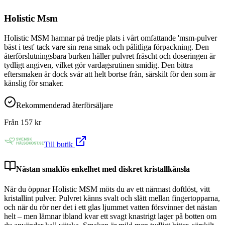
Holistic Msm
Holistic MSM hamnar på tredje plats i vårt omfattande 'msm-pulver
bäst i test' tack vare sin rena smak och pålitliga förpackning. Den
återförslutningsbara burken håller pulvret fräscht och doseringen är
tydligt angiven, vilket gör vardagsrutinen smidig. Den bittra
eftersmaken är dock svår att helt bortse från, särskilt för den som är
känslig för smaker.
Rekommenderad återförsäljare
Från
157
kr
Till butik
Nästan smaklös enkelhet med diskret kristallkänsla
När du öppnar Holistic MSM möts du av ett närmast doftlöst, vitt
kristallint pulver. Pulvret känns svalt och slätt mellan fingertopparna,
och när du rör ner det i ett glas ljummet vatten försvinner det nästan
helt – men lämnar ibland kvar ett svagt knastrigt lager på botten om