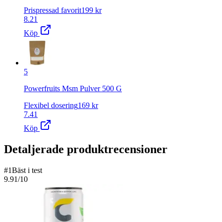
Prispressad favorit
199
kr
8.21
Köp
5
Powerfruits Msm Pulver 500 G
Flexibel dosering
169
kr
7.41
Köp
Detaljerade produktrecensioner
#
1
Bäst i test
9.91
/10