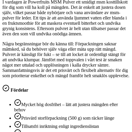
I vardagen är Powerfruits MSM Pulver ett smidigt msm kosttillskott
för dig som vill ha koll på mängden. Det är enkelt att justera dosen
själv, vilket passar både nybörjare och vana användare av msm-
pulver för leder. Ett tips är att använda ljummet vatten eller blanda i
en fruktsmoothie för att maskera eventuell bitterhet och undvika
grynig konsistens. Eftersom pulvret är helt utan tillsatser passar det
även den som vill undvika onödiga ämnen.
Några begränsningar bör du känna till: Förpackningen saknar
måttsked, så du behöver själv väga eller mäta upp rätt mängd.
Pulvret är känsligt för fukt – se till att locket är ordentligt stängt för
att undvika klumpar. Jämfört med toppvalen i vårt test är smaken
något mer uttalad och upplösningen i kalla drycker sämre.
Sammanfattningsvis är det ett prisvärt och flexibelt alternativ för dig
som prioriterar enkelhet och mängd framför helt smaklös upplevelse.
Fördelar
Mycket hög dosfrihet – lätt att justera mängden efter
behov
Prisvärd storförpackning (500 g) som räcker länge
Tillsatsfri inriktning enligt ingredienslistan