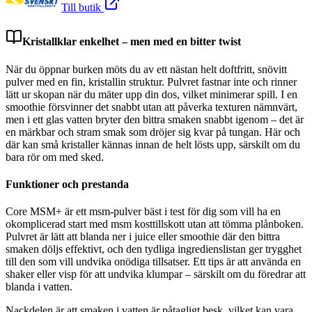
Till butik
Kristallklar enkelhet – men med en bitter twist
När du öppnar burken möts du av ett nästan helt doftfritt, snövitt
pulver med en fin, kristallin struktur. Pulvret fastnar inte och rinner
lätt ur skopan när du mäter upp din dos, vilket minimerar spill. I en
smoothie försvinner det snabbt utan att påverka texturen nämnvärt,
men i ett glas vatten bryter den bittra smaken snabbt igenom – det är
en märkbar och stram smak som dröjer sig kvar på tungan. Här och
där kan små kristaller kännas innan de helt lösts upp, särskilt om du
bara rör om med sked.
Funktioner och prestanda
Core MSM+ är ett msm-pulver bäst i test för dig som vill ha en
okomplicerad start med msm kosttillskott utan att tömma plånboken.
Pulvret är lätt att blanda ner i juice eller smoothie där den bittra
smaken döljs effektivt, och den tydliga ingredienslistan ger trygghet
till den som vill undvika onödiga tillsatser. Ett tips är att använda en
shaker eller visp för att undvika klumpar – särskilt om du föredrar att
blanda i vatten.
Nackdelen är att smaken i vatten är påtagligt besk, vilket kan vara