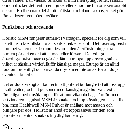
du använder kall vätska. Smaken är mild men tydligt bitter, särskilt
om du dricker det rent, men i juice eller smoothie blir smaken snabbt
diskret. En liten nackdel är att måttskopan ibland saknas, vilket gör
första doseringen något osäker.
Funktioner och prestanda
Holistic MSM fungerar utmärkt i vardagen, speciellt för dig som vill
ha ett msm kosttillskott utan stark smak eller doft. Det löser sig bäst i
ljummet vatten eller i smoothies, och den återförslutningsbara
burken gör det enkelt att ta med eller förvara. De tydliga
doseringsanvisningarna gör det lätt att trappa upp dosen gradvis,
vilket är särskilt värdefullt för känsliga magar. Ett tips är att alltid
röra om ordentligt och använda dryck med lite smak för att dölja
eventuell bitterhet.
Det är dock viktigt att känna till att pulvret tar längre tid att lösa upp
i kallt vatten, och att personer med känslig mage bör vara extra
försiktiga med dosökningen för att undvika obehag. Jämfört med
testvinnaren Lignisul MSM är smaken och upplösningen nästan lika
bra, men Healthwell MSM Pulver är snällare mot magen och
billigare per dos. Holistic är ändå ett toppklassval för den som
prioriterar neutral smak och tydlig hantering.