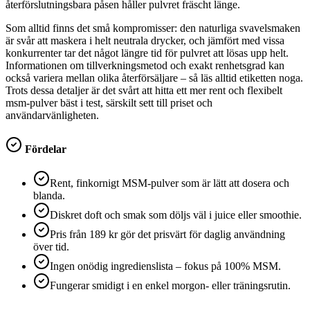
återförslutningsbara påsen håller pulvret fräscht länge.
Som alltid finns det små kompromisser: den naturliga svavelsmaken
är svår att maskera i helt neutrala drycker, och jämfört med vissa
konkurrenter tar det något längre tid för pulvret att lösas upp helt.
Informationen om tillverkningsmetod och exakt renhetsgrad kan
också variera mellan olika återförsäljare – så läs alltid etiketten noga.
Trots dessa detaljer är det svårt att hitta ett mer rent och flexibelt
msm-pulver bäst i test, särskilt sett till priset och
användarvänligheten.
Fördelar
Rent, finkornigt MSM-pulver som är lätt att dosera och
blanda.
Diskret doft och smak som döljs väl i juice eller smoothie.
Pris från 189 kr gör det prisvärt för daglig användning
över tid.
Ingen onödig ingredienslista – fokus på 100% MSM.
Fungerar smidigt i en enkel morgon- eller träningsrutin.