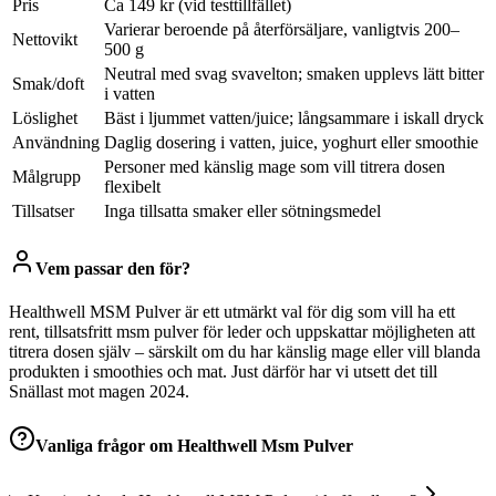
Pris
Ca 149 kr (vid testtillfället)
Varierar beroende på återförsäljare, vanligtvis 200–
Nettovikt
500 g
Neutral med svag svavelton; smaken upplevs lätt bitter
Smak/doft
i vatten
Löslighet
Bäst i ljummet vatten/juice; långsammare i iskall dryck
Användning
Daglig dosering i vatten, juice, yoghurt eller smoothie
Personer med känslig mage som vill titrera dosen
Målgrupp
flexibelt
Tillsatser
Inga tillsatta smaker eller sötningsmedel
Vem passar den för?
Healthwell MSM Pulver är ett utmärkt val för dig som vill ha ett
rent, tillsatsfritt msm pulver för leder och uppskattar möjligheten att
titrera dosen själv – särskilt om du har känslig mage eller vill blanda
produkten i smoothies och mat. Just därför har vi utsett det till
Snällast mot magen 2024.
Vanliga frågor om
Healthwell Msm Pulver