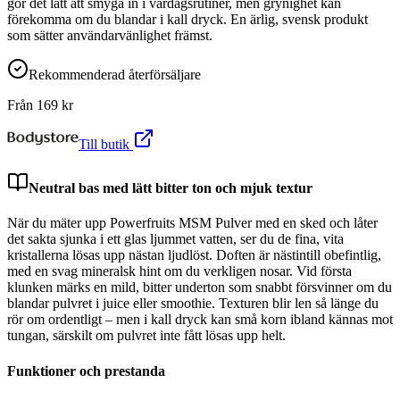
gör det lätt att smyga in i vardagsrutiner, men grynighet kan
förekomma om du blandar i kall dryck. En ärlig, svensk produkt
som sätter användarvänlighet främst.
Rekommenderad återförsäljare
Från
169
kr
Till butik
Neutral bas med lätt bitter ton och mjuk textur
När du mäter upp Powerfruits MSM Pulver med en sked och låter
det sakta sjunka i ett glas ljummet vatten, ser du de fina, vita
kristallerna lösas upp nästan ljudlöst. Doften är nästintill obefintlig,
med en svag mineralsk hint om du verkligen nosar. Vid första
klunken märks en mild, bitter underton som snabbt försvinner om du
blandar pulvret i juice eller smoothie. Texturen blir len så länge du
rör om ordentligt – men i kall dryck kan små korn ibland kännas mot
tungan, särskilt om pulvret inte fått lösas upp helt.
Funktioner och prestanda