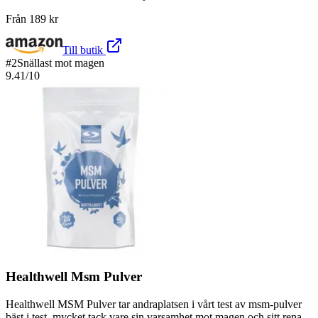
Från
189
kr
Till butik
#
2
Snällast mot magen
9.41
/10
Healthwell Msm Pulver
Healthwell MSM Pulver tar andraplatsen i vårt test av msm-pulver
bäst i test, mycket tack vare sin varsamhet mot magen och sitt rena