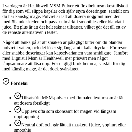
I vardagen är Healthwell MSM Pulver ett flexibelt msm kosttillskott
för dig som vill slippa kapslar och själv styra doseringen, särskilt om
du har känslig mage. Pulvret är lätt att dosera noggrant med den
medföljande skeden och passar utmärkt i smoothies eller blandat i
juice. Ett plus är att det helt saknar tillsatser, vilket gör det till ett av
de renaste alternativen i testet.
Något att tänka på är att smaken är påtagligt bitter om du blandar
pulvret i vatten, och det löser sig långsamt i kalla drycker. För resor
eller snabba doseringar kan kapselvarianten vara smidigare. Jämfört
med Lignisul Msm är Healthwell mer prisvärt men något
långsammare att lösa upp. För dagligt bruk hemma, särskilt för dig
med känslig mage, är det dock svårslaget.
Fördelar
Tillsatsfritt MSM-pulver med finmalen textur som är lätt
att dosera försiktigt
Upplevs ofta som skonsamt för magen vid långsam
upptrappning
Neutral doft och går lätt att maskera i juice, yoghurt eller
smoothie