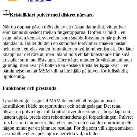
Kristallklart pulver med diskret närvaro
När du öppnar påsen möts du av ett nästan dammfint, vitt pulver
som känns silkeslent mellan fingertopparna. Doften är mild – en
svag, nästan kemisk svavelton som snabbt försvinner när pulvret
blandas ut. Häller du det i en smoothie försvinner smaken nästan
helt, men i ett glas vatten framträder en tydlig mineralsmak. Det låter
knappt när det rörs ut, men ibland hörs ett lätt knastrande från små
kristaller som inte lösts upp. Efter några minuter är vätskan aningen
grumlig, men kvar på botten kan enstaka kristaller ligga kvar – en
påminnelse om att MSM vill ha lite hjälp på traven för fullständig
upplösning.
Funktioner och prestanda
I praktiken gör Lignisul MSM det enkelt att bygga in msm
kosttillskott i både morgonrutiner och träningsdagar. Det rena,
tillsatsfria pulvret ger full kontroll över doseringen – börja lågt och
justera uppåt, precis som rekommenderas på förpackningen. Pulvret
rörs bäst ut i ljummet vatten eller juice, och en andra omrörning efter
någon minut ger ett jämnare resultat. För dig som vill slippa smaken
är smoothie eller apelsinjuice perfekta val, och den