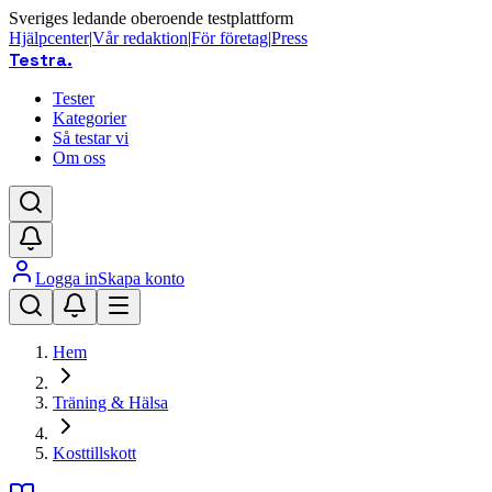
Sveriges ledande oberoende testplattform
Hjälpcenter
|
Vår redaktion
|
För företag
|
Press
Testra
.
Tester
Kategorier
Så testar vi
Om oss
Logga in
Skapa konto
Hem
Träning & Hälsa
Kosttillskott