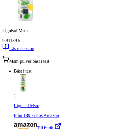
Lignisul Msm
9.91
189
kr
Läs recension
Msm-pulver
bäst i test
Bäst i test
1
Lignisul Msm
Från
189
kr hos
Amazon
Till butik