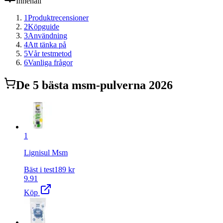
Innehåll
1
Produktrecensioner
2
Köpguide
3
Användning
4
Att tänka på
5
Vår testmetod
6
Vanliga frågor
De
5
bästa
msm-pulver
na 2026
1
Lignisul Msm
Bäst i test
189
kr
9.91
Köp