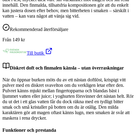
innehåll. Den finmalda, tillsatsfria kompositionen gör att du enkelt
kan justera dosen efter behov, men bitterheten i smaken – särskilt i
vatten – kan vara något att vänja sig vid.
Rekommenderad återförsäljare
Från
149
kr
Till butik
Diskret doft och finmalen känsla – utan överraskningar
När du öppnar burken möts du av ett nästan doftlöst, krispigt vitt
pulver med en diskret svavelton om du verkligen letar efter den.
Pulvret känns mjukt mellan fingertopparna och blandas bäst i
ljummet vatten eller juice; i yoghurten försvinner det nästan helt. Rör
du ut det i ett glas vatten får du dock räkna med en tydligt bitter
smak och små kristaller på botten om du är otålig. Den milda
karaktären gör att magen oftast känns lugn, men smaken är svår att
maskera i rena drycker.
Funktioner och prestanda