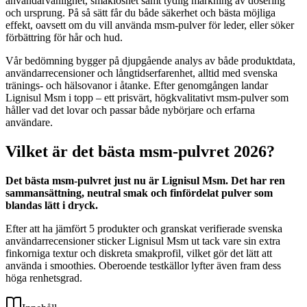
användarvänlighet, smaklöshet samt tydlig märkning av dosering
och ursprung. På så sätt får du både säkerhet och bästa möjliga
effekt, oavsett om du vill använda msm-pulver för leder, eller söker
förbättring för hår och hud.
Vår bedömning bygger på djupgående analys av både produktdata,
användarrecensioner och långtidserfarenhet, alltid med svenska
tränings- och hälsovanor i åtanke. Efter genomgången landar
Lignisul Msm i topp – ett prisvärt, högkvalitativt msm-pulver som
håller vad det lovar och passar både nybörjare och erfarna
användare.
Vilket är det bästa msm-pulvret 2026?
Det bästa msm-pulvret just nu är Lignisul Msm. Det har ren
sammansättning, neutral smak och finfördelat pulver som
blandas lätt i dryck.
Efter att ha jämfört 5 produkter och granskat verifierade svenska
användarrecensioner sticker Lignisul Msm ut tack vare sin extra
finkorniga textur och diskreta smakprofil, vilket gör det lätt att
använda i smoothies. Oberoende testkällor lyfter även fram dess
höga renhetsgrad.