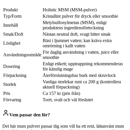
Produkt
Holistic MSM (MSM-pulver)
Typ/Form
Kristallint pulver för dryck eller smoothie
Metylsulfonylmetan (MSM), enligt
Innehåll
produktens ingrediensförteckning
Smak/Doft
Nästan neutral doft, svagt bitter smak
Bäst i ljummet vatten; kan kräva extra
Löslighet
omrörning i kallt vatten
För daglig användning i vatten, juice eller
Användningsområde
smoothie
Enligt etikett; upptrappning rekommenderas
Dosering
för känslig mage
Förpackning
Återförslutningsbar burk med skruvlock
Vanliga storlekar runt ca 200 g (kontrollera
Storlek
aktuell förpackning)
Pris
Ca 157 kr (pris från)
Förvaring
Torrt, svalt och väl förslutet
Vem passar den för?
Det här msm pulvret passar dig som vill ha ett rent, lättanvänt msm