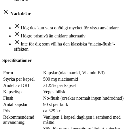
Nackdelar
Hög dos kan vara onödigt mycket för vissa användare
Högre prisnivå än enklare alternativ
Inte för dig som vill ha den klassiska “niacin-flush”-
effekten
Specifikationer
Form
Kapslar (niacinamid, Vitamin B3)
Styrka per kapsel
500 mg niacinamid
Andel av DRI
3125% per kapsel
Kapseltyp
Vegetabilisk
Flush
No-flush (orsakar normalt ingen hudrodnad)
Antal kapslar
90 st per burk
Pris
ca 329 kr
Rekommenderad
Vanligen 1 kapsel dagligen i samband med
användning
måltid
Stöd för normal energiomsättning, minskad