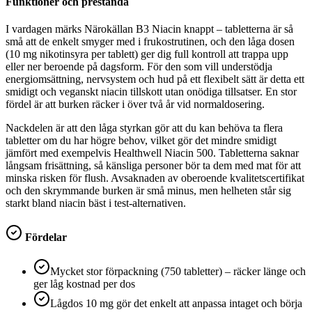
Funktioner och prestanda
I vardagen märks Närokällan B3 Niacin knappt – tabletterna är så
små att de enkelt smyger med i frukostrutinen, och den låga dosen
(10 mg nikotinsyra per tablett) ger dig full kontroll att trappa upp
eller ner beroende på dagsform. För den som vill understödja
energiomsättning, nervsystem och hud på ett flexibelt sätt är detta ett
smidigt och veganskt niacin tillskott utan onödiga tillsatser. En stor
fördel är att burken räcker i över två år vid normaldosering.
Nackdelen är att den låga styrkan gör att du kan behöva ta flera
tabletter om du har högre behov, vilket gör det mindre smidigt
jämfört med exempelvis Healthwell Niacin 500. Tabletterna saknar
långsam frisättning, så känsliga personer bör ta dem med mat för att
minska risken för flush. Avsaknaden av oberoende kvalitetscertifikat
och den skrymmande burken är små minus, men helheten står sig
starkt bland niacin bäst i test-alternativen.
Fördelar
Mycket stor förpackning (750 tabletter) – räcker länge och
ger låg kostnad per dos
Lågdos 10 mg gör det enkelt att anpassa intaget och börja