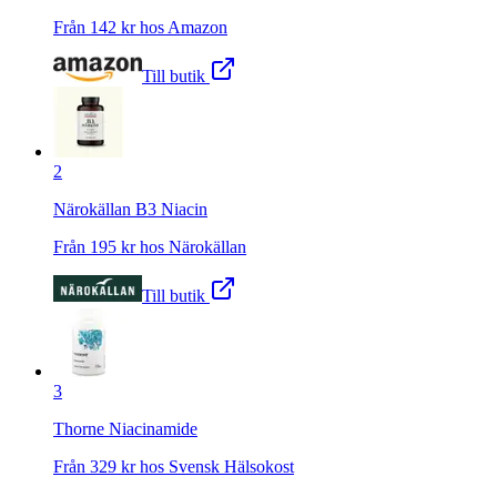
Från
142
kr hos
Amazon
Till butik
2
Närokällan B3 Niacin
Från
195
kr hos
Närokällan
Till butik
3
Thorne Niacinamide
Från
329
kr hos
Svensk Hälsokost