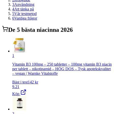
3
Användning
4
Att tänka på
5
Vår testmetod
6
Vanliga frågor
De
5
bästa
niacin
na 2026
1
Vitamin B3 100mg – 250 tabletter – 100mg vitamin B3 niacin
per tablett – nikotinamid – HÖG DOS – Tysk apotekskvalitet
– vegan | Warnke Vitalstoffe
Bäst i test
142
kr
9.21
Köp
2