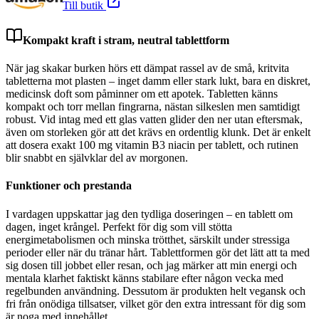
Till butik
Kompakt kraft i stram, neutral tablettform
När jag skakar burken hörs ett dämpat rassel av de små, kritvita
tabletterna mot plasten – inget damm eller stark lukt, bara en diskret,
medicinsk doft som påminner om ett apotek. Tabletten känns
kompakt och torr mellan fingrarna, nästan silkeslen men samtidigt
robust. Vid intag med ett glas vatten glider den ner utan eftersmak,
även om storleken gör att det krävs en ordentlig klunk. Det är enkelt
att dosera exakt 100 mg vitamin B3 niacin per tablett, och rutinen
blir snabbt en självklar del av morgonen.
Funktioner och prestanda
I vardagen uppskattar jag den tydliga doseringen – en tablett om
dagen, inget krångel. Perfekt för dig som vill stötta
energimetabolismen och minska trötthet, särskilt under stressiga
perioder eller när du tränar hårt. Tablettformen gör det lätt att ta med
sig dosen till jobbet eller resan, och jag märker att min energi och
mentala klarhet faktiskt känns stabilare efter någon vecka med
regelbunden användning. Dessutom är produkten helt vegansk och
fri från onödiga tillsatser, vilket gör den extra intressant för dig som
är noga med innehållet.