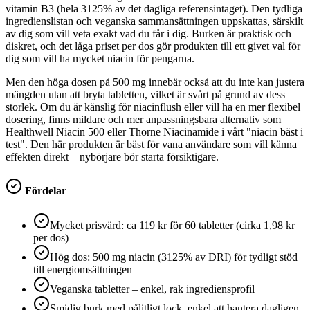
vitamin B3 (hela 3125% av det dagliga referensintaget). Den tydliga
ingredienslistan och veganska sammansättningen uppskattas, särskilt
av dig som vill veta exakt vad du får i dig. Burken är praktisk och
diskret, och det låga priset per dos gör produkten till ett givet val för
dig som vill ha mycket niacin för pengarna.
Men den höga dosen på 500 mg innebär också att du inte kan justera
mängden utan att bryta tabletten, vilket är svårt på grund av dess
storlek. Om du är känslig för niacinflush eller vill ha en mer flexibel
dosering, finns mildare och mer anpassningsbara alternativ som
Healthwell Niacin 500 eller Thorne Niacinamide i vårt "niacin bäst i
test". Den här produkten är bäst för vana användare som vill känna
effekten direkt – nybörjare bör starta försiktigare.
Fördelar
Mycket prisvärd: ca 119 kr för 60 tabletter (cirka 1,98 kr
per dos)
Hög dos: 500 mg niacin (3125% av DRI) för tydligt stöd
till energiomsättningen
Veganska tabletter – enkel, rak ingrediensprofil
Smidig burk med pålitligt lock, enkel att hantera dagligen