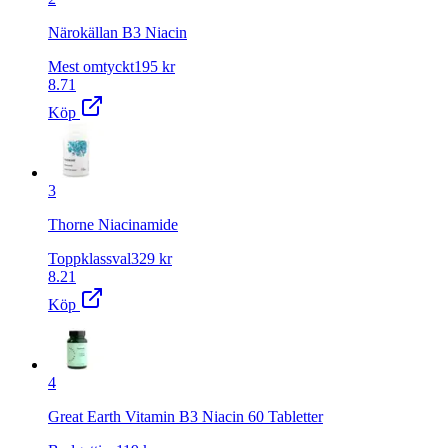
Närokällan B3 Niacin
Mest omtyckt
195
kr
8.71
Köp
3
Thorne Niacinamide
Toppklassval
329
kr
8.21
Köp
4
Great Earth Vitamin B3 Niacin 60 Tabletter