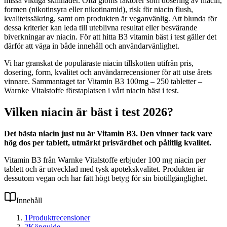
missa viktiga skillnader. Ofta glöms faktorer som dosering av niacin,
formen (nikotinsyra eller nikotinamid), risk för niacin flush,
kvalitetssäkring, samt om produkten är veganvänlig. Att blunda för
dessa kriterier kan leda till uteblivna resultat eller besvärande
biverkningar av niacin. För att hitta B3 vitamin bäst i test gäller det
därför att väga in både innehåll och användarvänlighet.
Vi har granskat de populäraste niacin tillskotten utifrån pris,
dosering, form, kvalitet och användarrecensioner för att utse årets
vinnare. Sammantaget tar Vitamin B3 100mg – 250 tabletter –
Warnke Vitalstoffe förstaplatsen i vårt niacin bäst i test.
Vilken niacin är bäst i test 2026?
Det bästa niacin just nu är Vitamin B3. Den vinner tack vare
hög dos per tablett, utmärkt prisvärdhet och pålitlig kvalitet.
Vitamin B3 från Warnke Vitalstoffe erbjuder 100 mg niacin per
tablett och är utvecklad med tysk apotekskvalitet. Produkten är
dessutom vegan och har fått högt betyg för sin biotillgänglighet.
Innehåll
1
Produktrecensioner
2
Köpguide