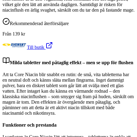
vilket gör den lätt att använda dagligen. Samtidigt är risken för
niacinflush en ärlig svaghet, särskilt om du tar den på fastande mage.
Rekommenderad återförsäljare
Från
139
kr
Till butik
Milda tabletter med påtaglig effekt – men se upp för flushen
Att ta Core Niacin blir snabbt en rutin: de små, vita tabletterna har
en neutral doft och känns släta mellan fingrarna. Inget dammigt
pulver, bara en diskret tablett som går lätt att svälja med ett glas
vatten. Efter intaget kan du känna en värmande rodnad – den
klassiska niacinflushen – som smyger sig fram på huden, särskilt om
magen är tom. Den effekten är övergående men påtaglig, och
påminner om att detta är ett aktivt niacin tillskott med både
niacinamid och nikotinsyra.
Funktioner och prestanda
I vardagen är Core Niacin lätt att integrera – tabletterna är enkla att