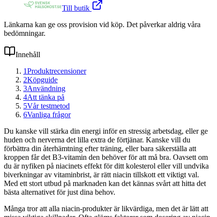
Till butik
Länkarna kan ge oss provision vid köp. Det påverkar aldrig våra
bedömningar.
Innehåll
1
Produktrecensioner
2
Köpguide
3
Användning
4
Att tänka på
5
Vår testmetod
6
Vanliga frågor
Du kanske vill stärka din energi inför en stressig arbetsdag, eller ge
huden och nerverna det lilla extra de förtjänar. Kanske vill du
förbättra din återhämtning efter träning, eller bara säkerställa att
kroppen får det B3-vitamin den behöver för att må bra. Oavsett om
du är nyfiken på niacinets effekt för ditt kolesterol eller vill undvika
biverkningar av vitaminbrist, är rätt niacin tillskott ett viktigt val.
Med ett stort utbud på marknaden kan det kännas svårt att hitta det
bästa alternativet för just dina behov.
Många tror att alla niacin-produkter är likvärdiga, men det är lätt att