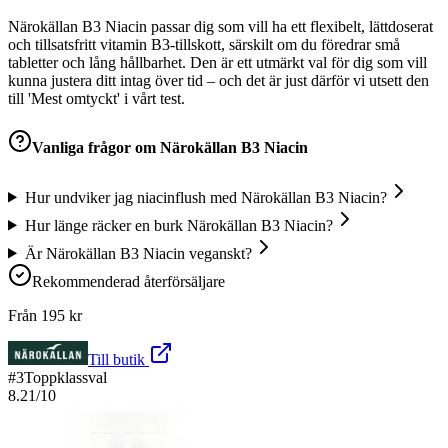
Närokällan B3 Niacin passar dig som vill ha ett flexibelt, lättdoserat
och tillsatsfritt vitamin B3-tillskott, särskilt om du föredrar små
tabletter och lång hållbarhet. Den är ett utmärkt val för dig som vill
kunna justera ditt intag över tid – och det är just därför vi utsett den
till 'Mest omtyckt' i vårt test.
Vanliga frågor om
Närokällan B3 Niacin
Hur undviker jag niacinflush med Närokällan B3 Niacin?
Hur länge räcker en burk Närokällan B3 Niacin?
Är Närokällan B3 Niacin veganskt?
Rekommenderad återförsäljare
Från
195
kr
Till butik
#
3
Toppklassval
8.21
/10