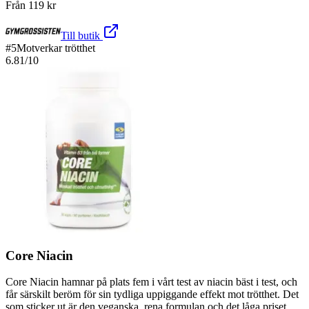
Från
119
kr
Till butik
#
5
Motverkar trötthet
6.81
/10
Core Niacin
Core Niacin hamnar på plats fem i vårt test av niacin bäst i test, och
får särskilt beröm för sin tydliga uppiggande effekt mot trötthet. Det
som sticker ut är den veganska, rena formulan och det låga priset,