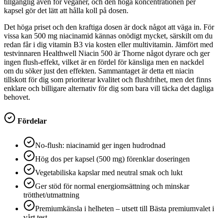
tillgänglig även för veganer, och den höga koncentrationen per
kapsel gör det lätt att hålla koll på dosen.
Det höga priset och den kraftiga dosen är dock något att väga in. För
vissa kan 500 mg niacinamid kännas onödigt mycket, särskilt om du
redan får i dig vitamin B3 via kosten eller multivitamin. Jämfört med
testvinnaren Healthwell Niacin 500 är Thorne något dyrare och ger
ingen flush-effekt, vilket är en fördel för känsliga men en nackdel
om du söker just den effekten. Sammantaget är detta ett niacin
tillskott för dig som prioriterar kvalitet och flushfrihet, men det finns
enklare och billigare alternativ för dig som bara vill täcka det dagliga
behovet.
Fördelar
No-flush: niacinamid ger ingen hudrodnad
Hög dos per kapsel (500 mg) förenklar doseringen
Vegetabiliska kapslar med neutral smak och lukt
Ger stöd för normal energiomsättning och minskar
trötthet/utmattning
Premiumkänsla i helheten – utsett till Bästa premiumvalet i
vårt test