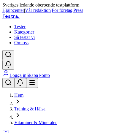
Sveriges ledande oberoende testplattform
Hjälpcenter
|
Vår redaktion
|
För företag
|
Press
Testra
.
Tester
Kategorier
Så testar vi
Om oss
Logga in
Skapa konto
Hem
Träning & Hälsa
Vitaminer & Mineraler