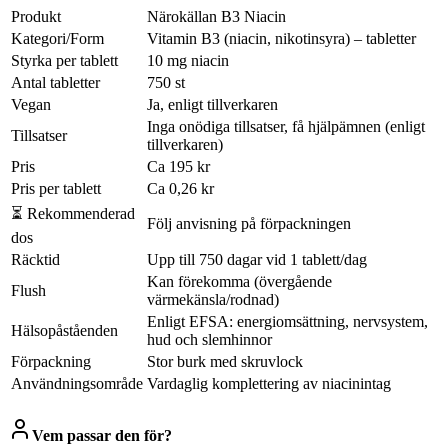
Produkt
Närokällan B3 Niacin
Kategori/Form
Vitamin B3 (niacin, nikotinsyra) – tabletter
Styrka per tablett
10 mg niacin
Antal tabletter
750 st
Vegan
Ja, enligt tillverkaren
Inga onödiga tillsatser, få hjälpämnen (enligt
Tillsatser
tillverkaren)
Pris
Ca 195 kr
Pris per tablett
Ca 0,26 kr
⏳ Rekommenderad
Följ anvisning på förpackningen
dos
Räcktid
Upp till 750 dagar vid 1 tablett/dag
Kan förekomma (övergående
Flush
värmekänsla/rodnad)
Enligt EFSA: energiomsättning, nervsystem,
Hälsopåståenden
hud och slemhinnor
Förpackning
Stor burk med skruvlock
Användningsområde
Vardaglig komplettering av niacinintag
Vem passar den för?