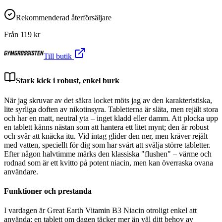
Rekommenderad återförsäljare
Från
119
kr
Till butik
Stark kick i robust, enkel burk
När jag skruvar av det säkra locket möts jag av den karakteristiska,
lite syrliga doften av nikotinsyra. Tabletterna är släta, men rejält stora
och har en matt, neutral yta – inget kladd eller damm. Att plocka upp
en tablett känns nästan som att hantera ett litet mynt; den är robust
och svår att knäcka itu. Vid intag glider den ner, men kräver rejält
med vatten, speciellt för dig som har svårt att svälja större tabletter.
Efter någon halvtimme märks den klassiska "flushen" – värme och
rodnad som är ett kvitto på potent niacin, men kan överraska ovana
användare.
Funktioner och prestanda
I vardagen är Great Earth Vitamin B3 Niacin otroligt enkel att
använda: en tablett om dagen täcker mer än väl ditt behov av