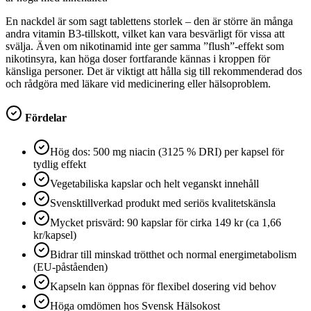
En nackdel är som sagt tablettens storlek – den är större än många
andra vitamin B3-tillskott, vilket kan vara besvärligt för vissa att
svälja. Även om nikotinamid inte ger samma ”flush”-effekt som
nikotinsyra, kan höga doser fortfarande kännas i kroppen för
känsliga personer. Det är viktigt att hålla sig till rekommenderad dos
och rådgöra med läkare vid medicinering eller hälsoproblem.
Fördelar
Hög dos: 500 mg niacin (3125 % DRI) per kapsel för
tydlig effekt
Vegetabiliska kapslar och helt veganskt innehåll
Svensktillverkad produkt med seriös kvalitetskänsla
Mycket prisvärd: 90 kapslar för cirka 149 kr (ca 1,66
kr/kapsel)
Bidrar till minskad trötthet och normal energimetabolism
(EU‑påståenden)
Kapseln kan öppnas för flexibel dosering vid behov
Höga omdömen hos Svensk Hälsokost