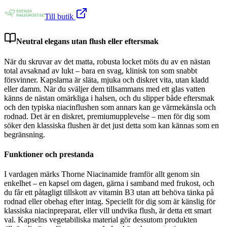
Till butik
Neutral elegans utan flush eller eftersmak
När du skruvar av det matta, robusta locket möts du av en nästan
total avsaknad av lukt – bara en svag, klinisk ton som snabbt
försvinner. Kapslarna är släta, mjuka och diskret vita, utan kladd
eller damm. När du sväljer dem tillsammans med ett glas vatten
känns de nästan omärkliga i halsen, och du slipper både eftersmak
och den typiska niacinflushen som annars kan ge värmekänsla och
rodnad. Det är en diskret, premiumupplevelse – men för dig som
söker den klassiska flushen är det just detta som kan kännas som en
begränsning.
Funktioner och prestanda
I vardagen märks Thorne Niacinamide framför allt genom sin
enkelhet – en kapsel om dagen, gärna i samband med frukost, och
du får ett påtagligt tillskott av vitamin B3 utan att behöva tänka på
rodnad eller obehag efter intag. Speciellt för dig som är känslig för
klassiska niacinpreparat, eller vill undvika flush, är detta ett smart
val. Kapselns vegetabiliska material gör dessutom produkten