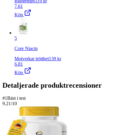
Budgettips
119
kr
7.61
Köp
5
Core Niacin
Motverkar trötthet
139
kr
6.81
Köp
Detaljerade produktrecensioner
#
1
Bäst i test
9.21
/10