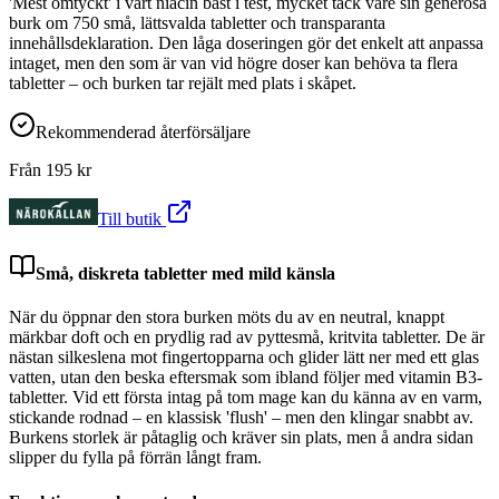
'Mest omtyckt' i vårt niacin bäst i test, mycket tack vare sin generösa
burk om 750 små, lättsvalda tabletter och transparanta
innehållsdeklaration. Den låga doseringen gör det enkelt att anpassa
intaget, men den som är van vid högre doser kan behöva ta flera
tabletter – och burken tar rejält med plats i skåpet.
Rekommenderad återförsäljare
Från
195
kr
Till butik
Små, diskreta tabletter med mild känsla
När du öppnar den stora burken möts du av en neutral, knappt
märkbar doft och en prydlig rad av pyttesmå, kritvita tabletter. De är
nästan silkeslena mot fingertopparna och glider lätt ner med ett glas
vatten, utan den beska eftersmak som ibland följer med vitamin B3-
tabletter. Vid ett första intag på tom mage kan du känna av en varm,
stickande rodnad – en klassisk 'flush' – men den klingar snabbt av.
Burkens storlek är påtaglig och kräver sin plats, men å andra sidan
slipper du fylla på förrän långt fram.