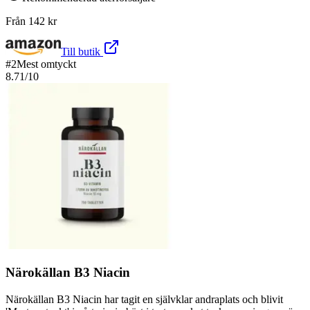
Från
142
kr
Till butik
#
2
Mest omtyckt
8.71
/10
Närokällan B3 Niacin
Närokällan B3 Niacin har tagit en självklar andraplats och blivit