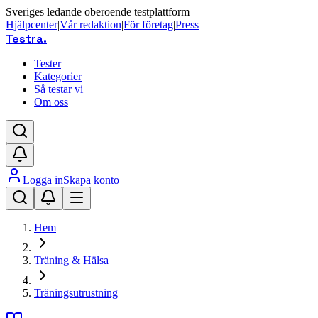
Sveriges ledande oberoende testplattform
Hjälpcenter
|
Vår redaktion
|
För företag
|
Press
Testra
.
Tester
Kategorier
Så testar vi
Om oss
Logga in
Skapa konto
Hem
Träning & Hälsa
Träningsutrustning