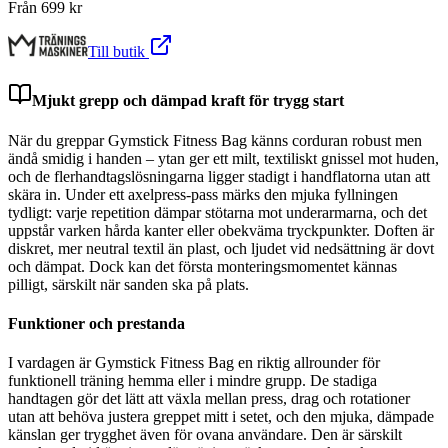
Från
699
kr
Till butik
Mjukt grepp och dämpad kraft för trygg start
När du greppar Gymstick Fitness Bag känns corduran robust men
ändå smidig i handen – ytan ger ett milt, textiliskt gnissel mot huden,
och de flerhandtagslösningarna ligger stadigt i handflatorna utan att
skära in. Under ett axelpress-pass märks den mjuka fyllningen
tydligt: varje repetition dämpar stötarna mot underarmarna, och det
uppstår varken hårda kanter eller obekväma tryckpunkter. Doften är
diskret, mer neutral textil än plast, och ljudet vid nedsättning är dovt
och dämpat. Dock kan det första monteringsmomentet kännas
pilligt, särskilt när sanden ska på plats.
Funktioner och prestanda
I vardagen är Gymstick Fitness Bag en riktig allrounder för
funktionell träning hemma eller i mindre grupp. De stadiga
handtagen gör det lätt att växla mellan press, drag och rotationer
utan att behöva justera greppet mitt i setet, och den mjuka, dämpade
känslan ger trygghet även för ovana användare. Den är särskilt