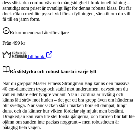
dess slitstarka corduraväv och mångsidighet i funktionell träning –
samtidigt som priset är ovanligt lågt för denna robusta klass. Du får
dock räkna med lite pyssel vid första fyllningen, särskilt om du vill
få till en jämn form.
Rekommenderad återförsäljare
Från
499
kr
Till butik
Rå slitstyrka och robust känsla i varje lyft
När du greppar Master Fitness Strongman Bag känns den massiva
40 cm-diametern trygg och stabil mot underarmen, oavsett om du
valt en lättare eller tyngre variant. Ytan i cordura är rivtålig och
känns lätt sträv mot huden – det ger ett bra grepp även om händerna
blir svettiga. När sandsäcken slår i marken hörs ett dämpat, tungt
duns, och du känner hur vikten fördelar sig mjukt men bestämt.
Dragkedjan kan vara lite stel första gångerna, och formen blir lätt lite
ojämn om sanden inte packas noggrant – men robustheten är
påtaglig hela vägen.