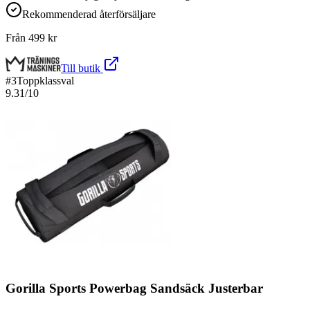
Rekommenderad återförsäljare
Från
499
kr
Till butik
#
3
Toppklassval
9.31
/10
Gorilla Sports Powerbag Sandsäck Justerbar