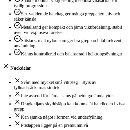
Snabb, modulär viktjustering med lösa viktsäckar för
tydlig progression
Sex vadderade handtag ger många greppalternativ och
säker känsla
Metallsand ger kompakt och jämn viktfördelning, stabil
även vid explosiva rörelser
Slitstark, matt nylon som ger bra grepp och tål frekvent
användning
Känns kontrollerad och balanserad i helkroppsövningar
Nackdelar
Svårt med mycket små viktsteg – styrs av
fyllnadssäckarnas storlek
Inte avsedd för hårda slams på betong/ojämna ytor
Dragkedjans skyddsläpp kan komma åt handleden i vissa
grepp
Kan sjunka något i formen vid underfyllning
Prislappen ligger på en premiumnivå