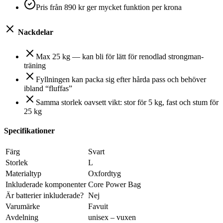
Pris från 890 kr ger mycket funktion per krona
Nackdelar
Max 25 kg — kan bli för lätt för renodlad strongman-
träning
Fyllningen kan packa sig efter hårda pass och behöver
ibland “fluffas”
Samma storlek oavsett vikt: stor för 5 kg, fast och stum för
25 kg
Specifikationer
Färg
‎Svart
Storlek
‎L
Materialtyp
‎Oxfordtyg
Inkluderade komponenter
‎Core Power Bag
Är batterier inkluderade?
‎Nej
Varumärke
‎Favuit
Avdelning
‎unisex – vuxen