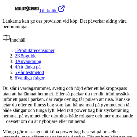
Till butik
Länkarna kan ge oss provision vid köp. Det påverkar aldrig våra
bedömningar.
Innehåll
1
Produktrecensioner
2
Köpguide
3
Användning
4
Att tänka på
5
Vår testmetod
6
Vanliga frågor
Du står i vardagsrummet, svettig och nöjd efter ett helkroppspass
utan att ha lämnat hemmet. Eller så packar du ner din träningssäck
inför ett pass i parken, där varje övning får pulsen att rusa. Kanske
letar du efter en fitness bag som kan hänga med på gymmet och tål
både slängar och tunga lyft. Med rätt power bag blir styrketräning
hemma, på gymmet eller utomhus både roligare och mer utmanande
– oavsett om du är nybörjare eller rutinerad.
Många gör misstaget att köpa power bag baserat på pris eller