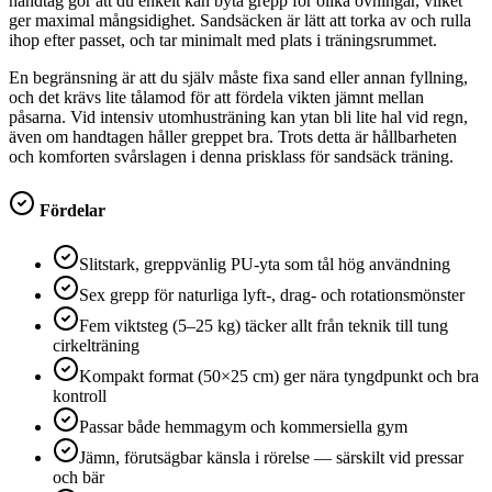
handtag gör att du enkelt kan byta grepp för olika övningar, vilket
ger maximal mångsidighet. Sandsäcken är lätt att torka av och rulla
ihop efter passet, och tar minimalt med plats i träningsrummet.
En begränsning är att du själv måste fixa sand eller annan fyllning,
och det krävs lite tålamod för att fördela vikten jämnt mellan
påsarna. Vid intensiv utomhusträning kan ytan bli lite hal vid regn,
även om handtagen håller greppet bra. Trots detta är hållbarheten
och komforten svårslagen i denna prisklass för sandsäck träning.
Fördelar
Slitstark, greppvänlig PU-yta som tål hög användning
Sex grepp för naturliga lyft-, drag- och rotationsmönster
Fem viktsteg (5–25 kg) täcker allt från teknik till tung
cirkelträning
Kompakt format (50×25 cm) ger nära tyngdpunkt och bra
kontroll
Passar både hemmagym och kommersiella gym
Jämn, förutsägbar känsla i rörelse — särskilt vid pressar
och bär