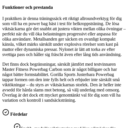
Funktioner och prestanda
I praktiken är denna träningssäck ett riktigt allroundverktyg för dig
som vill ha en power bag bäst i test för helkroppsträning. De lösa
viktsäckarna gör det snabbt att justera vikten mellan olika övningar –
perfekt när du vill öka belastningen progressivt eller anpassa för
olika användare. Metallsanden ger säcken en ovanligt kompakt
känsla, vilket märks särskilt under explosiva rörelser som kast på
mattor eller dynamiska pressar. Nylonet är lätt att torka av efter
svettiga pass och håller sig fräscht även efter lång tids användning.
Det finns dock begränsningar, särskilt jämfört med testvinnaren
Master Fitness Powerbag Carbon som är något billigare och har
något bättre formstabilitet. Gorilla Sports Justerbara Powerbag
tappar formen om den inte fylls helt och erbjuder inte särskilt små
viktökningar – du styrs av viktsäckarnas storlek. Den är heller inte
avsedd för hårda slams mot betong, så välj underlag med omsorg.
Överlag är det dock ett mycket genomtänkt val för dig som vill ha
variation och kontroll i sandsäcksträning.
Fördelar