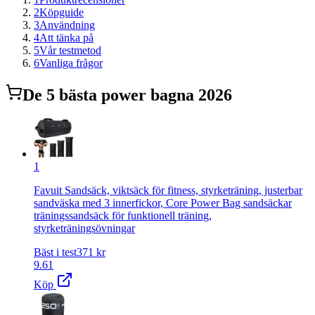
2
Köpguide
3
Användning
4
Att tänka på
5
Vår testmetod
6
Vanliga frågor
De
5
bästa
power bag
na 2026
1
Favuit Sandsäck, viktsäck för fitness, styrketräning, justerbar
sandväska med 3 innerfickor, Core Power Bag sandsäckar
träningssandsäck för funktionell träning,
styrketräningsövningar
Bäst i test
371
kr
9.61
Köp