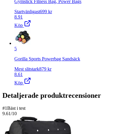
Gymstick Fitness Bag, Power Bags
Startvänligast
699
kr
8.91
Köp
5
Gorilla Sports Powerbag Sandsäck
Mest slitstark
879
kr
8.61
Köp
Detaljerade produktrecensioner
#
1
Bäst i test
9.61
/10