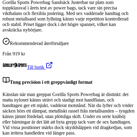
Gorilla Sports Powerbag Sandsäck Justerbar tar plats som
toppklassval i årets test av power bags, tack vare sin precisa
viktbalans och flexibla justering. Med sex vadderade handtag och
robust metallsand som fyllning känns varje repetition kontrollerad
och stabil. Priset ligger dock i det högre spannet, vilket kan
avskräcka nybörjare.
Rekommenderad återförsäljare
Från
919
kr
Till butik
Tung precision i ett greppvänligt format
Känslan när man greppar Gorilla Sports Powerbag är distinkt: det
matta nylonet känns strävt och stadigt mot handflatan, och
handtagen ger ett mjukt, vadderat motstånd. När du lyfter och vrider
säcken hörs ett dämpat, metalliskt rassel från metallsanden – tyngden
känns jämnt fördelad, utan plötsliga skift. Under en serie knäböj
eller bärningar är det lätt att byta grepp tack vare de sex handtagen.
Vid vissa positioner märks dock skyddsläppen vid dragkedjan, som
kan irritera handleden vid längre pass.