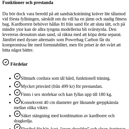
Funktioner och prestanda
Du bör dock vara beredd på att sandsäcksträning kräver lite tålamod
vid första fyllningen, särskilt om du vill ha en jämn och stadig fitness
bag. Kardborren behöver hållas fri från sand för att sluta tätt, och på
mindre ytor kan de allra tyngsta modellerna bli svårstyrda. Den
levereras dessutom utan sand, så räkna med att köpa detta separat.
Jämfört med dyrare alternativ som Powerbag Carbon får du
kompromissa lite med formstabilitet, men för priset är det svårt att
hitta något bättre.
Fördelar
Slitstark cordura som tål hård, funktionell träning.
Mycket prisvärd (från 499 kr) för prestandan.
Finns i sex storlekar och kan fyllas upp till 180 kg.
Konsekvent 40 cm diameter ger liknande greppkänsla
mellan olika vikter.
Säker stängning med kombination av kardborre och
dragkedja.
Flexibel för bär, kast, “over-shoulder” och clean-övningar.