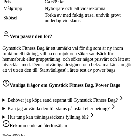
Pris
Ca 699 kr
Målgrupp
Nybörjare och lätt vidarekomna
Torka av med fuktig trasa, undvik grovt
Skötsel
underlag vid slams
Vem passar den för?
Gymstick Fitness Bag är ett utmärkt val för dig som är ny inom
funktionell träning, vill ha en mjuk och säker sandsäck för
hemmabruk eller gruppträning, och söker något prisvärt och lätt att
utvecklas med. Den startvänliga designen och bekväma känslan gör
att vi utsett den till 'Startvänligast' i årets test av power bags.
Vanliga frågor om
Gymstick Fitness Bag, Power Bags
Behöver jag köpa sand separat till Gymstick Fitness Bag?
Kan jag använda den för slams på asfalt eller betong?
Hur tung kan träningssäckens fyllning bli?
Rekommenderad återförsäljare
Från
699
kr