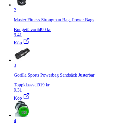
2
Master Fitness Strongman Bag, Power Bags
Budgetfavorit
499
kr
9.41
Köp
3
Gorilla Sports Powerbag Sandsäck Justerbar
Toppklassval
919
kr
9.31
Köp
4