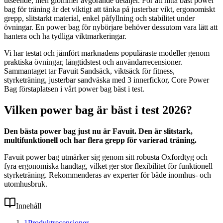
utseende, men glömmer avgörande detaljer. För att hitta bäst power
bag för träning är det viktigt att tänka på justerbar vikt, ergonomiskt
grepp, slitstarkt material, enkel påfyllning och stabilitet under
övningar. En power bag för nybörjare behöver dessutom vara lätt att
hantera och ha tydliga viktmarkeringar.
Vi har testat och jämfört marknadens populäraste modeller genom
praktiska övningar, långtidstest och användarrecensioner.
Sammantaget tar Favuit Sandsäck, viktsäck för fitness,
styrketräning, justerbar sandväska med 3 innerfickor, Core Power
Bag förstaplatsen i vårt power bag bäst i test.
Vilken power bag är bäst i test 2026?
Den bästa power bag just nu är Favuit. Den är slitstark,
multifunktionell och har flera grepp för varierad träning.
Favuit power bag utmärker sig genom sitt robusta Oxfordtyg och
fyra ergonomiska handtag, vilket ger stor flexibilitet för funktionell
styrketräning. Rekommenderas av experter för både inomhus- och
utomhusbruk.
Innehåll
1
Produktrecensioner