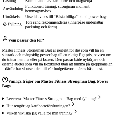
Låsning
Kombination av kardborre och dragkedja
Funktionell träning, strongman-moment,
Användning
hemmagym/box
Utmärkelse
Utsedd av oss till “Bästa billiga” bland power bags
Torr sand rekommenderas (innerpåse underlättar
🪨 Fyllning
packning och form)
Vem passar den för?
Master Fitness Strongman Bag är perfekt för dig som vill ha en
slitstark och mångsidig power bag till ett riktigt lågt pris, oavsett om
du tränar hemma eller på boxen. Den passar både nybörjare och
erfarna atleter som vill ha flexibilitet utan att tumma på greppkänslan
– därför har vi utsett den till vår budgetfavorit i årets bäst i test.
Vanliga frågor om
Master Fitness Strongman Bag, Power
Bags
Levereras Master Fitness Strongman Bag med fyllning?
Hur rengör jag kardborreförslutningen?
Vilken vikt ska jag välja för min träning?