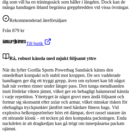
dig som vill ha en träningssäck som håller i längden. Dock kan de
många handtagen ibland begränsa greppbredden vid vissa övningar.
Rekommenderad återförsäljare
Från
879
kr
Till butik
Rå, robust känsla med mjukt följsamt yttre
När du lyfter Gorilla Sports Powerbag Sandsäck känns den
omedelbart kompakt och stabil mot kroppen. De sex vadderade
handtagen ger dig ett tryggt grepp, även om nylonet kan bli något
halt när svetten rinner under längre pass. Den tunga metallsanden
inuti fördelar vikten jämnt, vilket ger en behagligt balanserad känsla
i varje repetition. Yttertyget är något grovt men ändå följsamt och
formar sig skonsamt efter axlar och armar, vilket minskar risken för
obehagliga tryckpunkter jämfört med hårdare fitness bags. Vid
explosiva helkroppsrörelser hörs ett dämpat, dovt rassel snarare än
ett störande klonk – ett tecken på den kompakta packningen. Enda
nackdelen är att dragkedjan kan gå trögt om innerpåsarna packats
ojämnt.