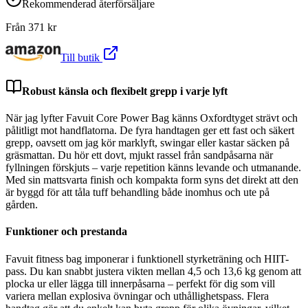
Rekommenderad återförsäljare
Från
371
kr
Till butik
Robust känsla och flexibelt grepp i varje lyft
När jag lyfter Favuit Core Power Bag känns Oxfordtyget strävt och
pålitligt mot handflatorna. De fyra handtagen ger ett fast och säkert
grepp, oavsett om jag kör marklyft, swingar eller kastar säcken på
gräsmattan. Du hör ett dovt, mjukt rassel från sandpåsarna när
fyllningen förskjuts – varje repetition känns levande och utmanande.
Med sin mattsvarta finish och kompakta form syns det direkt att den
är byggd för att tåla tuff behandling både inomhus och ute på
gården.
Funktioner och prestanda
Favuit fitness bag imponerar i funktionell styrketräning och HIIT-
pass. Du kan snabbt justera vikten mellan 4,5 och 13,6 kg genom att
plocka ur eller lägga till innerpåsarna – perfekt för dig som vill
variera mellan explosiva övningar och uthållighetspass. Flera