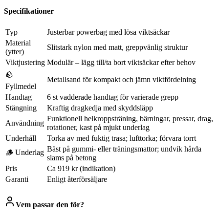
Specifikationer
Typ
Justerbar powerbag med lösa viktsäckar
Material
Slitstark nylon med matt, greppvänlig struktur
(ytter)
Viktjustering
Modulär – lägg till/ta bort viktsäckar efter behov
🪨
Metallsand för kompakt och jämn viktfördelning
Fyllmedel
Handtag
6 st vadderade handtag för varierade grepp
Stängning
Kraftig dragkedja med skyddsläpp
Funktionell helkroppsträning, bärningar, pressar, drag,
Användning
rotationer, kast på mjukt underlag
Underhåll
Torka av med fuktig trasa; lufttorka; förvara torrt
Bäst på gummi- eller träningsmattor; undvik hårda
🪵 Underlag
slams på betong
Pris
Ca 919 kr (indikation)
Garanti
Enligt återförsäljare
Vem passar den för?