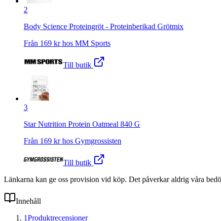
2
Body Science Proteingröt ‐ Proteinberikad Grötmix
Från
169
kr hos
MM Sports
Till butik
3
Star Nutrition Protein Oatmeal 840 G
Från
169
kr hos
Gymgrossisten
Till butik
Länkarna kan ge oss provision vid köp. Det påverkar aldrig våra bed
Innehåll
1
Produktrecensioner