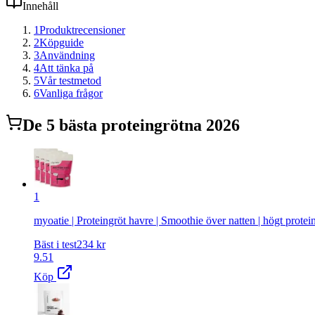
Innehåll
1
Produktrecensioner
2
Köpguide
3
Användning
4
Att tänka på
5
Vår testmetod
6
Vanliga frågor
De
5
bästa
proteingröt
na 2026
1
myoatie | Proteingröt havre | Smoothie över natten | högt protein 
Bäst i test
234
kr
9.51
Köp