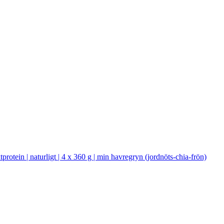
xtprotein | naturligt | 4 x 360 g | min havregryn (jordnöts-chia-frön)