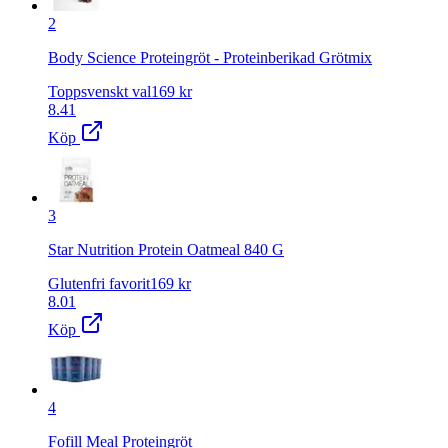
2
Body Science Proteingröt ‐ Proteinberikad Grötmix
Toppsvenskt val
169
kr
8.41
Köp
3
Star Nutrition Protein Oatmeal 840 G
Glutenfri favorit
169
kr
8.01
Köp
4
Fofill Meal Proteingröt