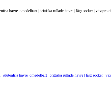
nfria havre| omedelbart | brittiska rullade havre | lågt socker | växtprote
| glutenfria havre| omedelbart | brittiska rullade havre | lågt socker | vä