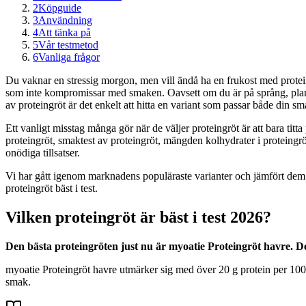
2
Köpguide
3
Användning
4
Att tänka på
5
Vår testmetod
6
Vanliga frågor
Du vaknar en stressig morgon, men vill ändå ha en frukost med protein
som inte kompromissar med smaken. Oavsett om du är på språng, planera
av proteingröt är det enkelt att hitta en variant som passar både din 
Ett vanligt misstag många gör när de väljer proteingröt är att bara titta
proteingröt, smaktest av proteingröt, mängden kolhydrater i proteingröt
onödiga tillsatser.
Vi har gått igenom marknadens populäraste varianter och jämfört dem 
proteingröt bäst i test.
Vilken proteingröt är bäst i test 2026?
Den bästa proteingröten just nu är myoatie Proteingröt havre. Den
myoatie Proteingröt havre utmärker sig med över 20 g protein per 100 
smak.