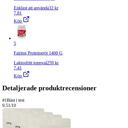
Enklast att använda
32
kr
7.81
Köp
5
Fairing Proteingröt 1400 G
Laktosfritt toppval
259
kr
7.41
Köp
Detaljerade produktrecensioner
#
1
Bäst i test
9.51
/10