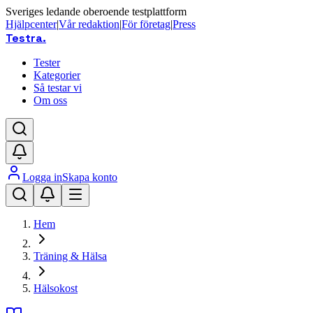
Sveriges ledande oberoende testplattform
Hjälpcenter
|
Vår redaktion
|
För företag
|
Press
Testra
.
Tester
Kategorier
Så testar vi
Om oss
Logga in
Skapa konto
Hem
Träning & Hälsa
Hälsokost