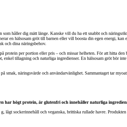
 som håller dig mätt länge. Kanske vill du ha ett snabbt och näringsrik
r en hälsosam gröt till barnen eller vill boosta din egen energi, kan e
smak och dina näringsbehov.
 på protein per portion eller pris – och missar helheten. För att hitta de
, enkel tillagning och naturliga ingredienser. En hälsosam gröt bör inte
på smak, näringsvärde och användarvänlighet. Sammantaget tar myoatie Pr
 har högt protein, är glutenfri och innehåller naturliga ingredien
g, lågt sockerinnehåll och veganska, brittiska rullade havre. Produkten