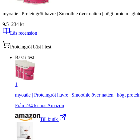
myoatie | Proteingröt havre | Smoothie över natten | högt protein | glute
9.51
234
kr
Läs recension
Proteingröt
bäst i test
Bäst i test
1
myoatie | Proteingröt havre | Smoothie över natten | högt protein 
Från
234
kr hos
Amazon
Till butik