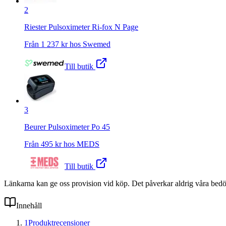
2
Riester Pulsoximeter Ri-fox N Page
Från
1 237
kr hos
Swemed
Till butik
3
Beurer Pulsoximeter Po 45
Från
495
kr hos
MEDS
Till butik
Länkarna kan ge oss provision vid köp. Det påverkar aldrig våra bed
Innehåll
1
Produktrecensioner