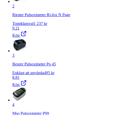
2
Riester Pulsoximeter Ri-fox N Page
Toppklassval
1 237
kr
9.21
Köp
3
Beurer Pulsoximeter Po 45
Enklast att använda
495
kr
8.81
Köp
4
Mso Pulsoximeter P09