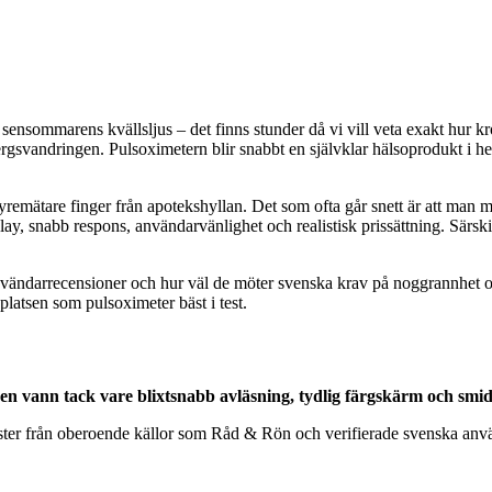
s i sensommarens kvällsljus – det finns stunder då vi vill veta exakt hu
ergsvandringen. Pulsoximetern blir snabbt en självklar hälsoprodukt i hem
syremätare finger från apotekshyllan. Det som ofta går snett är att man mi
isplay, snabb respons, användarvänlighet och realistisk prissättning. Särs
nvändarrecensioner och hur väl de möter svenska krav på noggrannhet och
latsen som pulsoximeter bäst i test.
en vann tack vare blixtsnabb avläsning, tydlig färgskärm och smi
tester från oberoende källor som Råd & Rön och verifierade svenska an