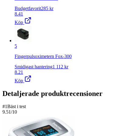
Budgetfavorit
285
kr
8.41
Köp
5
Fingerpulsoximetern Fox-300
Smidigast hantering
1 112
kr
8.21
Köp
Detaljerade produktrecensioner
#
1
Bäst i test
9.51
/10