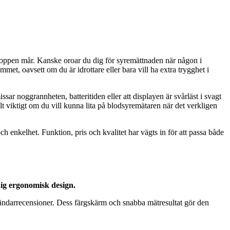
r kroppen mår. Kanske oroar du dig för syremättnaden när någon i
met, oavsett om du är idrottare eller bara vill ha extra trygghet i
ssar noggrannheten, batteritiden eller att displayen är svårläst i svagt
kilt viktigt om du vill kunna lita på blodsyremätaren när det verkligen
 enkelhet. Funktion, pris och kvalitet har vägts in för att passa både
dig ergonomisk design.
vändarrecensioner. Dess färgskärm och snabba mätresultat gör den