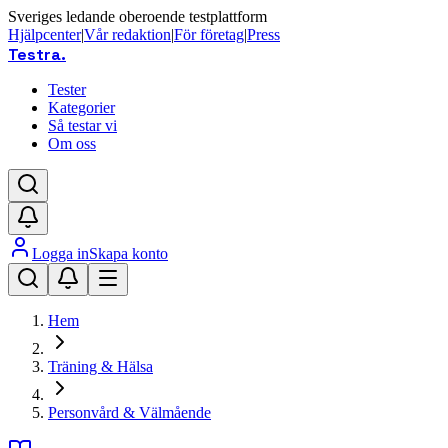
Sveriges ledande oberoende testplattform
Hjälpcenter
|
Vår redaktion
|
För företag
|
Press
Testra
.
Tester
Kategorier
Så testar vi
Om oss
Logga in
Skapa konto
Hem
Träning & Hälsa
Personvård & Välmående