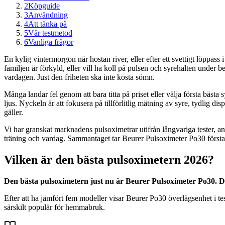
2
Köpguide
3
Användning
4
Att tänka på
5
Vår testmetod
6
Vanliga frågor
En kylig vintermorgon när hostan river, eller efter ett svettigt löppas
familjen är förkyld, eller vill ha koll på pulsen och syrehalten under b
vardagen. Just den friheten ska inte kosta sömn.
Många landar fel genom att bara titta på priset eller välja första bästa 
ljus. Nyckeln är att fokusera på tillförlitlig mätning av syre, tydlig d
gäller.
Vi har granskat marknadens pulsoximetrar utifrån långvariga tester, a
träning och vardag. Sammantaget tar Beurer Pulsoximeter Po30 förstap
Vilken är den bästa pulsoximetern 2026?
Den bästa pulsoximetern just nu är Beurer Pulsoximeter Po30. D
Efter att ha jämfört fem modeller visar Beurer Po30 överlägsenhet i 
särskilt populär för hemmabruk.