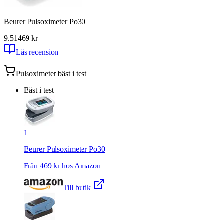
Beurer Pulsoximeter Po30
9.51
469
kr
Läs recension
Pulsoximeter
bäst i test
Bäst i test
1
Beurer Pulsoximeter Po30
Från
469
kr hos
Amazon
Till butik