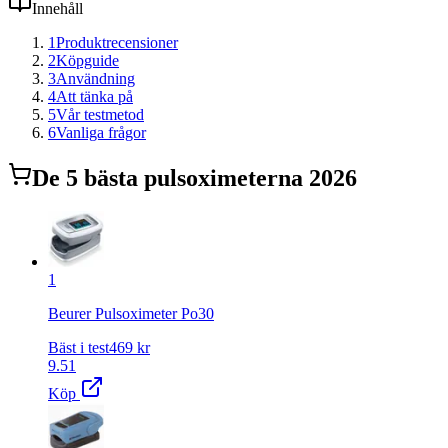
Innehåll
1
Produktrecensioner
2
Köpguide
3
Användning
4
Att tänka på
5
Vår testmetod
6
Vanliga frågor
De
5
bästa
pulsoximeter
na 2026
1
Beurer Pulsoximeter Po30
Bäst i test
469
kr
9.51
Köp