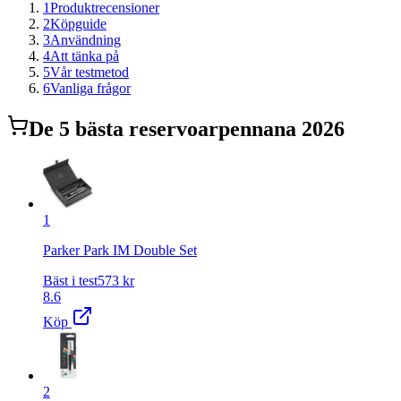
1
Produktrecensioner
2
Köpguide
3
Användning
4
Att tänka på
5
Vår testmetod
6
Vanliga frågor
De
5
bästa
reservoarpenna
na 2026
1
Parker Park IM Double Set
Bäst i test
573
kr
8.6
Köp
2