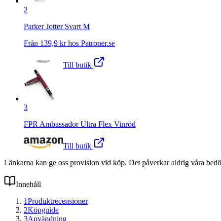
2
Parker Jotter Svart M
Från
139,9
kr hos
Patroner.se
Till butik
3
FPR Ambassador Ultra Flex Vinröd
Till butik
Länkarna kan ge oss provision vid köp. Det påverkar aldrig våra bed
Innehåll
1
Produktrecensioner
2
Köpguide
3
Användning