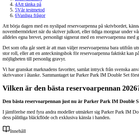
4
Att tänka på
5
Vår testmetod
6
Vanliga frågor
Att börja dagen med en nyslipad reservoarpenna på skrivbordet, känna 
novembermörkret när du skriver julkort, eller tidiga morgnar under vår
alldeles egna brevet, personligt signerat med en reservoarpenna med gra
Det som ofta går snett är att man väljer reservoarpenna bara utifrån ut
stor roll, eller att en anteckningsbok för reservoarpenna faktiskt kan 
möjligheten till personlig gravyr.
Vi har granskat marknadens favoriter, samlat intryck från svenska an
skrivvanor i åtanke. Sammantaget tar Parker Park IM Double Set förstap
Vilken är den bästa reservoarpennan 2026
Den bästa reservoarpennan just nu är Parker Park IM Double Set.
I jämförelse med fyra andra modeller utmärker sig Parker Park IM Dou
dess pålitliga bläckflöde och exklusiva känsla i handen.
Innehåll