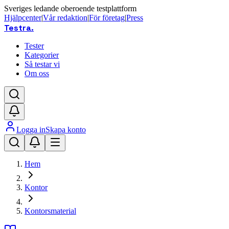
Sveriges ledande oberoende testplattform
Hjälpcenter
|
Vår redaktion
|
För företag
|
Press
Testra
.
Tester
Kategorier
Så testar vi
Om oss
Logga in
Skapa konto
Hem
Kontor
Kontorsmaterial