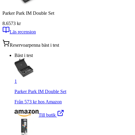
Parker Park IM Double Set
8.6
573
kr
Läs recension
Reservoarpenna
bäst i test
Bäst i test
1
Parker Park IM Double Set
Från
573
kr hos
Amazon
Till butik