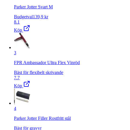
Parker Jotter Svart M
Budgetval
139,9
kr
8.1
Köp
3
FPR Ambassador Ultra Flex Vinröd
Bäst för flexibelt skrivande
7.7
Köp
4
Parker Jotter Filler Rostfritt stål
Bäst för gravyr