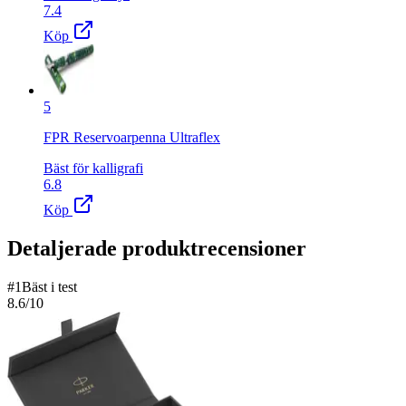
7.4
Köp
5
FPR Reservoarpenna Ultraflex
Bäst för kalligrafi
6.8
Köp
Detaljerade produktrecensioner
#
1
Bäst i test
8.6
/10