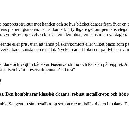
papprets struktur mot handen och se hur bläcket dansar fram över en ant
ens planeringsmöten, när tankarna blir tydligare genom pennans eleganta
vyr. Skrivupplevelsen blir lätt en liten ritual, en paus mitt i vardagen. 
seende eller pris, utan att tänka på skrivkomfort eller vilket bläck som
påverka både känsla och resultat. Nyckeln är att fokusera på flyt i skriv
vändare och vägt in både vardagsanvändning och känslan på pappret. All
latsen i vårt "reservoirpenna bäst i test".
?
 Den kombinerar klassisk elegans, robust metallkropp och hög skr
ble Set genom sin metallkropp som ger extra hållbarhet och balans. En