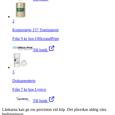
2
Kontorstejp 157 Transparent
Från
9
kr hos
OfficeandPrint
Till butik
3
Dokumenttejp
Från
7
kr hos
Lyreco
Till butik
Länkarna kan ge oss provision vid köp. Det påverkar aldrig våra
bedömningar.