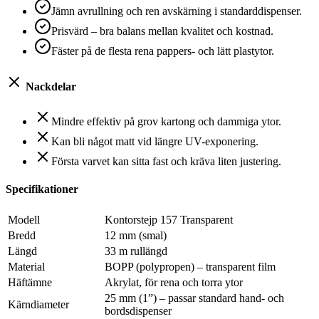
Jämn avrullning och ren avskärning i standarddispenser.
Prisvärd – bra balans mellan kvalitet och kostnad.
Fäster på de flesta rena pappers- och lätt plastytor.
Nackdelar
Mindre effektiv på grov kartong och dammiga ytor.
Kan bli något matt vid längre UV-exponering.
Första varvet kan sitta fast och kräva liten justering.
Specifikationer
Modell
Kontorstejp 157 Transparent
Bredd
12 mm (smal)
Längd
33 m rullängd
Material
BOPP (polypropen) – transparent film
Häftämne
Akrylat, för rena och torra ytor
25 mm (1”) – passar standard hand- och
Kärndiameter
bordsdispenser