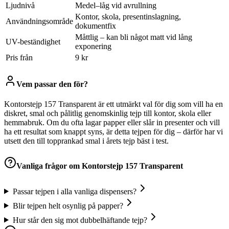
Ljudnivå
Medel–låg vid avrullning
Kontor, skola, presentinslagning,
Användningsområde
dokumentfix
Måttlig – kan bli något matt vid lång
UV-beständighet
exponering
Pris från
9 kr
Vem passar den för?
Kontorstejp 157 Transparent är ett utmärkt val för dig som vill ha en
diskret, smal och pålitlig genomskinlig tejp till kontor, skola eller
hemmabruk. Om du ofta lagar papper eller slår in presenter och vill
ha ett resultat som knappt syns, är detta tejpen för dig – därför har vi
utsett den till topprankad smal i årets tejp bäst i test.
Vanliga frågor om
Kontorstejp 157 Transparent
Passar tejpen i alla vanliga dispensers?
Blir tejpen helt osynlig på papper?
Hur står den sig mot dubbelhäftande tejp?