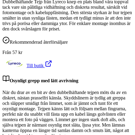
Dubbelhäftande Tejp från Lyreco knep en plats bland våra toppval
tack vare sin pålitliga vidhäftning och diskreta resultat, särskilt vid
fotomontage och kabeluppfästning. Den största styrkan är hur tejpen
smälter in utan synliga fästen, medan ett tydligt minus är att den inte
trivs på porösa eller dammiga ytor. För enklare montage inomhus är
den dock svårslagen för priset.
Rekommenderad återförsäljare
Från
57
kr
Till butik
Osynligt grepp med lätt avrivning
När du drar av en bit av den dubbelhäftande tejpen möts du av en
diskret, nästan prasselfri känsla. Skyddslinern är tydlig att greppa
och släpper smidigt från limmet, som är jämnt och tunt för ett
osynligt montage. Tejpen känns lätt och följsam mellan fingrarna,
perfekt när du snabbt vill fästa upp en kabel längs golvlisten eller
montera ett foto på väggen. Limmet ger ingen stark doft alls, och
själva tejpen är närmast osynlig mot släta, ljusa ytor. Men lämnas
kanterna öppna en längre tid samlas damm och smuts lätt, något att