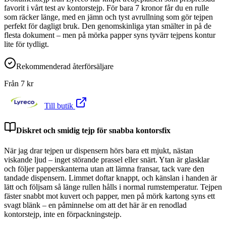
favorit i vårt test av kontorstejp. För bara 7 kronor får du en rulle
som räcker länge, med en jämn och tyst avrullning som gör tejpen
perfekt för dagligt bruk. Den genomskinliga ytan smälter in på de
flesta dokument – men på mörka papper syns tyvärr tejpens kontur
lite för tydligt.
Rekommenderad återförsäljare
Från
7
kr
Till butik
Diskret och smidig tejp för snabba kontorsfix
När jag drar tejpen ur dispensern hörs bara ett mjukt, nästan
viskande ljud – inget störande prassel eller snärt. Ytan är glasklar
och följer papperskanterna utan att lämna fransar, tack vare den
tandade dispensern. Limmet doftar knappt, och känslan i handen är
lätt och följsam så länge rullen hålls i normal rumstemperatur. Tejpen
fäster snabbt mot kuvert och papper, men på mörk kartong syns ett
svagt blänk – en påminnelse om att det här är en renodlad
kontorstejp, inte en förpackningstejp.