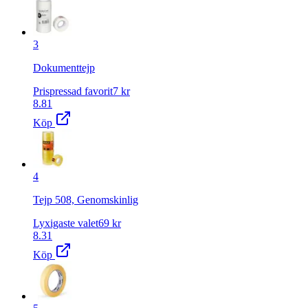
3
Dokumenttejp
Prispressad favorit
7
kr
8.81
Köp
4
Tejp 508, Genomskinlig
Lyxigaste valet
69
kr
8.31
Köp