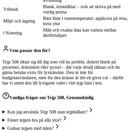
avrullning
Blank, kristallklar – svår att skriva på med
Ytfinish
vanlig penna
Bäst fäste i rumstemperatur; applicera på rena,
Miljö och lagring
torra ytor
Mått och exakta data kan variera mellan
ℹ Notering
återförsäljare
Vem passar den för?
Tejp 508 riktar sig till dig som vill ha perfekt, diskret finish på
presenter, dokument eller pyssel – där varje detalj räknas och du
gärna betalar extra för lyxkänslan. Den är inte för
budgetanvändaren, men för den kräsne är det ett givet val – därför
har vi utsett den till lyxigaste valet i vårt tejp bäst i test.
Vanliga frågor om
Tejp 508, Genomskinlig
Kan jag använda Tejp 508 utan tejphållare?
Fäster tejpen bra på alla ytor?
Gulnar tejpen med tiden?