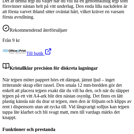
Det är denna tejp du väljer när du vill ha en genomskinlig tejp som
försvinner nästan helt på vitt underlag. Den enda lilla nackdelen är
att första varvet ibland sitter oväntat hårt, vilket kräver en varsam
första avrullning.
Rekommenderad återförsäljare
Från
9
kr
Till butik
Kristallklar precision för diskreta lagningar
När tejpen möter pappret hörs ett dämpat, jämnt ljud – inget
irriterande skrap eller rassel. Den smala 12 mm-bredden gör det
enkelt att placera tejpen exakt där du vill ha den, och när du släpper
tejpen på ett vitt A4-ark blir den nästan osynlig. Det finns en lätt
plastig känsla när du drar ut tejpen, men den är följsam och klipps av
rent i dispensorn utan att rycka till. Vid långvarigt solljus kan tejpen
tappa lite klarhet och bli svagt matt, men till vardags märks det
knappt.
Funktioner och prestanda