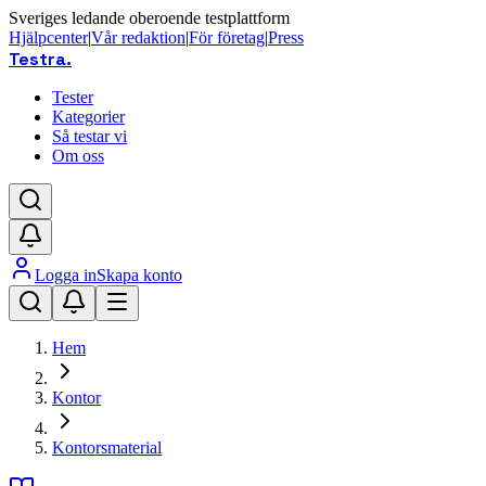
Sveriges ledande oberoende testplattform
Hjälpcenter
|
Vår redaktion
|
För företag
|
Press
Testra
.
Tester
Kategorier
Så testar vi
Om oss
Logga in
Skapa konto
Hem
Kontor
Kontorsmaterial