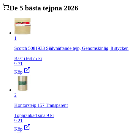
De
5
bästa
tejp
na 2026
1
Scotch 5081933 Självhäftande tejp, Genomskinlig, 8 stycken
Bäst i test
75
kr
9.71
Köp
2
Kontorstejp 157 Transparent
Topprankad smal
9
kr
9.21
Köp