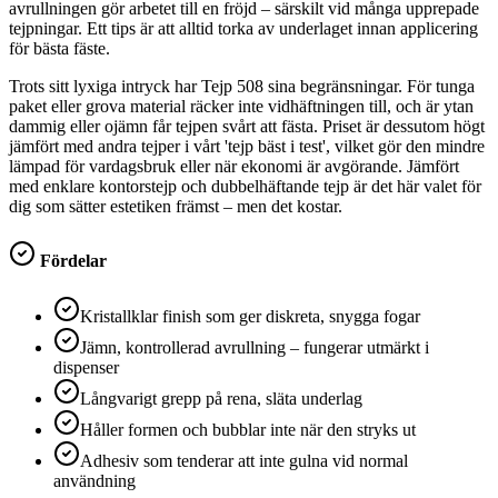
avrullningen gör arbetet till en fröjd – särskilt vid många upprepade
tejpningar. Ett tips är att alltid torka av underlaget innan applicering
för bästa fäste.
Trots sitt lyxiga intryck har Tejp 508 sina begränsningar. För tunga
paket eller grova material räcker inte vidhäftningen till, och är ytan
dammig eller ojämn får tejpen svårt att fästa. Priset är dessutom högt
jämfört med andra tejper i vårt 'tejp bäst i test', vilket gör den mindre
lämpad för vardagsbruk eller när ekonomi är avgörande. Jämfört
med enklare kontorstejp och dubbelhäftande tejp är det här valet för
dig som sätter estetiken främst – men det kostar.
Fördelar
Kristallklar finish som ger diskreta, snygga fogar
Jämn, kontrollerad avrullning – fungerar utmärkt i
dispenser
Långvarigt grepp på rena, släta underlag
Håller formen och bubblar inte när den stryks ut
Adhesiv som tenderar att inte gulna vid normal
användning