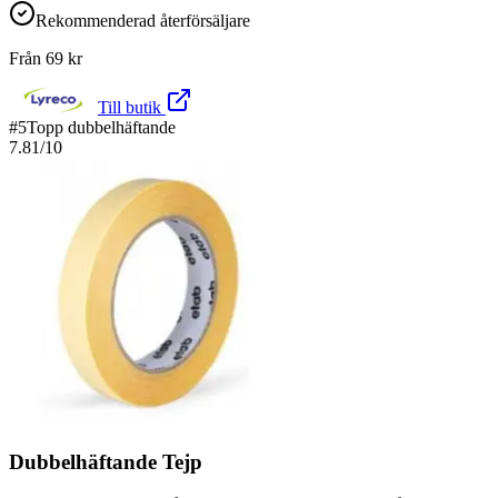
Rekommenderad återförsäljare
Från
69
kr
Till butik
#
5
Topp dubbelhäftande
7.81
/10
Dubbelhäftande Tejp