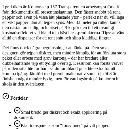
I praktiken är Kontorstejp 157 Transparent en arbetsmyra för allt
från dokumentfix till presentinslagning. Den fäster snabbt på rena
papper och även på vissa lätt plastade ytor – perfekt när du vill laga
ett vikt papper utan att tejpen syns. Med 33 meter på rullen känns
den nästan outsinlig, och priset på 9 kr gör den till ett ovanligt
kostnadseffektivt val bland tejp bäst i test-produkterna. Tips: använd
alltid en dispenser för ett rent snitt och slipp kladdiga fingrar.
Det finns dock några begränsningar att tänka på. Den smala
designen gör tejpen diskret, men mindre lämplig för att försluta stora
paket eller arbeta med grov kartong – där har bredare eller
dubbelhäftande tejp ett tydligt övertag. Dessutom kan första varvet
på rullen sitta lite för hårt, så du får ibland pilla lite extra för att
komma igång. Jämfört med premiumalternativ som Tejp 508 är
finishen något mindre lyxig, men för vardagsbruk på kontor och
skola är den svårslagen.
Fördelar
Smal bredd ger diskret och exakt applicering på
dokument.
Klar transparens som “försvinner” på vitt papper.