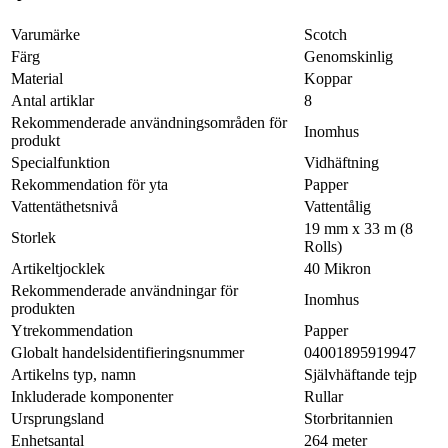
Varumärke
Scotch
Färg
Genomskinlig
Material
Koppar
Antal artiklar
8
Rekommenderade användningsområden för
Inomhus
produkt
Specialfunktion
Vidhäftning
Rekommendation för yta
Papper
Vattentäthetsnivå
Vattentålig
19 mm x 33 m (8
Storlek
Rolls)
Artikeltjocklek
40 Mikron
Rekommenderade användningar för
Inomhus
produkten
Ytrekommendation
Papper
Globalt handelsidentifieringsnummer
04001895919947
Artikelns typ, namn
Självhäftande tejp
Inkluderade komponenter
Rullar
Ursprungsland
Storbritannien
Enhetsantal
264 meter