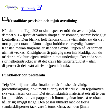
Till butik
Kristallklar precision och mjuk avrullning
När du drar ut Tejp 508 ur sin dispenser möts du av ett mjukt,
dämpat sus – ljudet är varken skarpt eller störande, snarare behagligt
kontrollerat. Den blanka, helt genomskinliga ytan sluter sig diskret
mot pappret utan att lämna några bubblor eller synliga kanter.
Känslan mellan fingrarna är slät och flexibel, tejpen håller formen
utan att veckas. Klistrigheten är påtaglig men inte kladdig, och du
märker direkt hur tejpen smälter in mot underlaget. Det enda som
stör helhetsintrycket är att det krävs lite fingerfärdighet – utan
dispenser är det svårt att riva tejpen helt rakt.
Funktioner och prestanda
Tejp 508 briljerar i alla situationer där finishen är viktig:
presentinslagning, dokument eller pyssel där du vill att tejpskarven
ska vara nästan osynlig. Det genomskinliga materialet gör att tejpen
knappt märks mot vitt papper, och limmet gulnar inte, så resultatet
håller sig snyggt länge. Den passar utmärkt med de flesta
standarddispenser tack vare 1-tums kärna, och den jämna