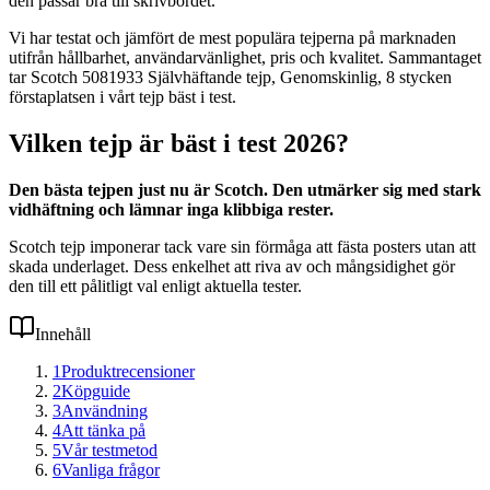
den passar bra till skrivbordet.
Vi har testat och jämfört de mest populära tejperna på marknaden
utifrån hållbarhet, användarvänlighet, pris och kvalitet. Sammantaget
tar Scotch 5081933 Självhäftande tejp, Genomskinlig, 8 stycken
förstaplatsen i vårt tejp bäst i test.
Vilken tejp är bäst i test 2026?
Den bästa tejpen just nu är Scotch. Den utmärker sig med stark
vidhäftning och lämnar inga klibbiga rester.
Scotch tejp imponerar tack vare sin förmåga att fästa posters utan att
skada underlaget. Dess enkelhet att riva av och mångsidighet gör
den till ett pålitligt val enligt aktuella tester.
Innehåll
1
Produktrecensioner
2
Köpguide
3
Användning
4
Att tänka på
5
Vår testmetod
6
Vanliga frågor