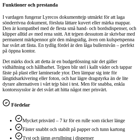
Funktioner och prestanda
I vardagen fungerar Lyrecos dokumenttejp utmärkt för att laga
sönderrivna dokument, försluta lättare kuvert eller märka mappar.
Den är kompatibel med de flesta små hand- och bordsdispenser, och
klipper alltid av med rena snitt. Att tejpen dessutom är skrivbar med
permanent märkpennor gör den mångsidig, även om kulspetspenna
har svårt att fästa. En tydlig fördel är den låga bullernivån – perfekt
på öppna kontor.
Det märks dock att detta är en budgetlösning när det gäller
vidhäftning och hållbarhet. Tejpen blir stel i kallt väder och tappar
fäste på plast eller laminerade ytor. Den lämpar sig inte för
långtidsarkivering eller foton, och har lägre dragstyrka än de lite
dyrare alternativen i vårt tejp bäst i test. Men för snabba, enkla
kontorssysslor är det svårt att hitta något mer prisvärt.
Fördelar
Mycket prisvärd – 7 kr för en rulle som räcker länge
Fäster snabbt och stabilt på papper och tunn kartong
Tyst och jämn avrullning i dispenser