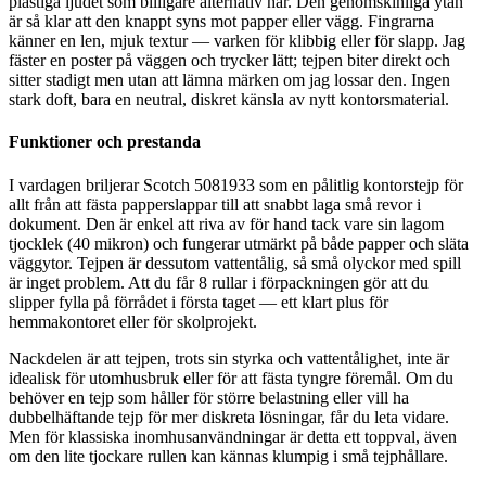
plastiga ljudet som billigare alternativ har. Den genomskinliga ytan
är så klar att den knappt syns mot papper eller vägg. Fingrarna
känner en len, mjuk textur — varken för klibbig eller för slapp. Jag
fäster en poster på väggen och trycker lätt; tejpen biter direkt och
sitter stadigt men utan att lämna märken om jag lossar den. Ingen
stark doft, bara en neutral, diskret känsla av nytt kontorsmaterial.
Funktioner och prestanda
I vardagen briljerar Scotch 5081933 som en pålitlig kontorstejp för
allt från att fästa papperslappar till att snabbt laga små revor i
dokument. Den är enkel att riva av för hand tack vare sin lagom
tjocklek (40 mikron) och fungerar utmärkt på både papper och släta
väggytor. Tejpen är dessutom vattentålig, så små olyckor med spill
är inget problem. Att du får 8 rullar i förpackningen gör att du
slipper fylla på förrådet i första taget — ett klart plus för
hemmakontoret eller för skolprojekt.
Nackdelen är att tejpen, trots sin styrka och vattentålighet, inte är
idealisk för utomhusbruk eller för att fästa tyngre föremål. Om du
behöver en tejp som håller för större belastning eller vill ha
dubbelhäftande tejp för mer diskreta lösningar, får du leta vidare.
Men för klassiska inomhusanvändningar är detta ett toppval, även
om den lite tjockare rullen kan kännas klumpig i små tejphållare.