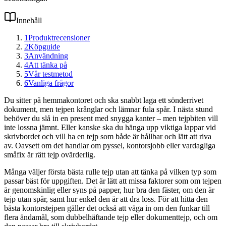
Innehåll
1
Produktrecensioner
2
Köpguide
3
Användning
4
Att tänka på
5
Vår testmetod
6
Vanliga frågor
Du sitter på hemmakontoret och ska snabbt laga ett sönderrivet
dokument, men tejpen krånglar och lämnar fula spår. I nästa stund
behöver du slå in en present med snygga kanter – men tejpbiten vill
inte lossna jämnt. Eller kanske ska du hänga upp viktiga lappar vid
skrivbordet och vill ha en tejp som både är hållbar och lätt att riva
av. Oavsett om det handlar om pyssel, kontorsjobb eller vardagliga
småfix är rätt tejp ovärderlig.
Många väljer första bästa rulle tejp utan att tänka på vilken typ som
passar bäst för uppgiften. Det är lätt att missa faktorer som om tejpen
är genomskinlig eller syns på papper, hur bra den fäster, om den är
tejp utan spår, samt hur enkel den är att dra loss. För att hitta den
bästa kontorstejpen gäller det också att väga in om den funkar till
flera ändamål, som dubbelhäftande tejp eller dokumenttejp, och om