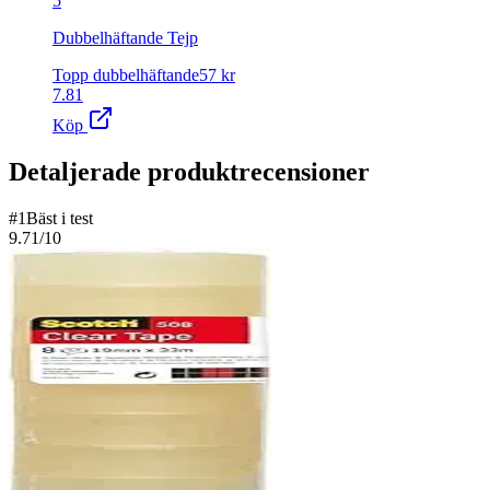
5
Dubbelhäftande Tejp
Topp dubbelhäftande
57
kr
7.81
Köp
Detaljerade produktrecensioner
#
1
Bäst i test
9.71
/10