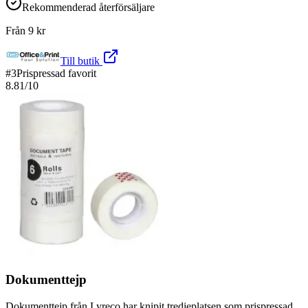
Rekommenderad återförsäljare
Från
9
kr
Till butik
#
3
Prispressad favorit
8.81
/10
Dokumenttejp
Dokumenttejp från Lyreco har knipit tredjeplatsen som prispressad