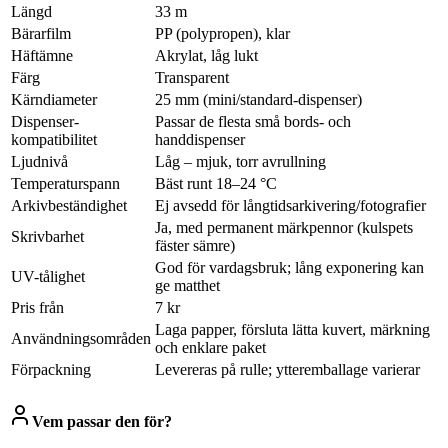
Längd
33 m
Bärarfilm
PP (polypropen), klar
Häftämne
Akrylat, låg lukt
Färg
Transparent
Kärndiameter
25 mm (mini/standard-dispenser)
Dispenser-
Passar de flesta små bords- och
kompatibilitet
handdispenser
Ljudnivå
Låg – mjuk, torr avrullning
Temperaturspann
Bäst runt 18–24 °C
Arkivbeständighet
Ej avsedd för långtidsarkivering/fotografier
Ja, med permanent märkpennor (kulspets
Skrivbarhet
fäster sämre)
God för vardagsbruk; lång exponering kan
UV-tålighet
ge matthet
Pris från
7 kr
Laga papper, försluta lätta kuvert, märkning
Användningsområden
och enklare paket
Förpackning
Levereras på rulle; ytteremballage varierar
Vem passar den för?