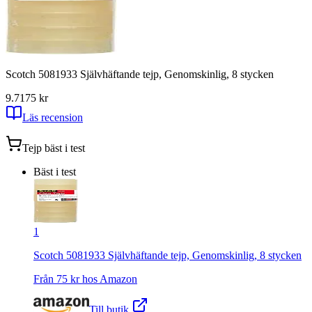
Scotch 5081933 Självhäftande tejp, Genomskinlig, 8 stycken
9.71
75
kr
Läs recension
Tejp
bäst i test
Bäst i test
1
Scotch 5081933 Självhäftande tejp, Genomskinlig, 8 stycken
Från
75
kr hos
Amazon
Till butik