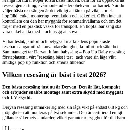
Många föräldrar köper första bästa modell, bara för att upptäcka att
resesängen är tung, svårmonterad eller obekväm för barnet. När du
väljer bästa resesängen är det viktigt att tänka på vikt, storlek
hopfälld, enkel montering, ventilation och säkerhet. Glöm inte att
kontrollera om den har myggnät för sommarkvällarna och om det
följer med en praktisk väska för transport. En hopfällbar säng ska
vara enkel att ta med – och trygg att sova i.
Vi har testat, jämfört och betygsatt marknadens populäraste
resebarnsängar utifrån användarvänlighet, komfort och säkerhet.
Sammantaget tar Deryan Infant babysäng – Pop Up Baby resesäng
förstaplatsen i vårt "resesäng bäst i test" tack vare sin låga vikt,
smidiga pop-up-funktion och smarta tillbehör.
Vilken resesäng är bäst i test 2026?
Den bästa resesäng just nu är Deryan. Den är lätt, kompakt
och erbjuder snabbt montage samt extra skydd med myggnät
och UV-skydd.
Deryan resesäng utmärker sig med sin låga vikt på endast 0,8 kg och
möjligheten att monteras på två sekunder. Den är certifierad enligt
gällande säkerhetsstandarder, vilket garanterar trygghet för ditt barn.