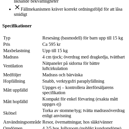
liknande bekvämligheter
Fällmekanismen kräver korrekt ordningsföljd för att låsa
smidigt
Specifikationer
Typ
Resesäng (basmodell) för barn upp till 15 kg
Pris
Ca 595 kr
Maxbelastning
Upp till 15 kg
Madrass
4 cm tjock; överdrag med dragkedja, tvättbart
Nätpaneler på sidorna för bättre
Ventilation
luftcirkulation
Medföljer
Madrass och bärväska
Hopfällning
Snabb, verktygsfri paraplyfällning
Uppges ej – kontrollera återförsäljarens
Mått uppfälld
specifikation
Kompakt för enkel förvaring (exakta mått
Mått hopfälld
uppges ej)
Torka av stomme/tyg; tvätta madrassöverdrag
Skötsel
enligt anvisning
Användningsområde
Resor, övernattningar, hos släkt/vänner
Omdömen
4,2/5 hos Jollyroom (publikt kundomdöme)