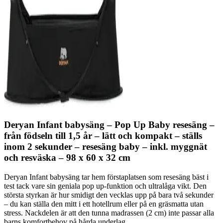
Deryan Infant babysäng – Pop Up Baby resesäng –
från födseln till 1,5 år – lätt och kompakt – ställs
inom 2 sekunder – resesäng baby – inkl. myggnät
och resväska – 98 x 60 x 32 cm
Deryan Infant babysäng tar hem förstaplatsen som resesäng bäst i
test tack vare sin geniala pop up-funktion och ultralåga vikt. Den
största styrkan är hur smidigt den vecklas upp på bara två sekunder
– du kan ställa den mitt i ett hotellrum eller på en gräsmatta utan
stress. Nackdelen är att den tunna madrassen (2 cm) inte passar alla
barns komfortbehov på hårda underlag.