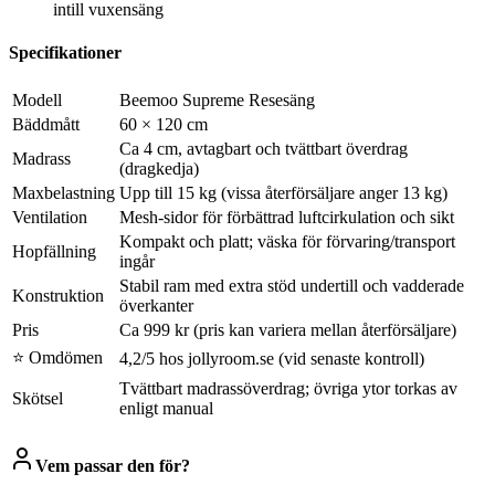
intill vuxensäng
Specifikationer
Modell
Beemoo Supreme Resesäng
Bäddmått
60 × 120 cm
Ca 4 cm, avtagbart och tvättbart överdrag
Madrass
(dragkedja)
Maxbelastning
Upp till 15 kg (vissa återförsäljare anger 13 kg)
Ventilation
Mesh-sidor för förbättrad luftcirkulation och sikt
Kompakt och platt; väska för förvaring/transport
Hopfällning
ingår
Stabil ram med extra stöd undertill och vadderade
Konstruktion
överkanter
Pris
Ca 999 kr (pris kan variera mellan återförsäljare)
⭐ Omdömen
4,2/5 hos jollyroom.se (vid senaste kontroll)
Tvättbart madrassöverdrag; övriga ytor torkas av
Skötsel
enligt manual
Vem passar den för?