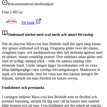
Rekommenderad återförsäljare
Från
2 495
kr
Till butik
Ombonad närhet med sval mesh och smart förvaring
När du placerar Maxi-cosi Iora Bedside intill din egen säng känns
den genast ombonad och trygg. Fingrarna glider över det mjuka,
avtagbara tyget, och meshpanelerna låter luft strömma igenom med
ett diskret, nästan omärkligt prassel. Den sänkbara sidan glider ned
med ett tydligt, dämpat klick – redo för nattens amning eller
tröstande hand. Under sängen ligger favoritsnutten och en extra
blöja lättillgängliga i den rymliga förvaringskorgen. Madrassen är
mjuk och inbjudande, men för vissa kan den kännas aningen för
följsam, särskilt om man föredrar en fastare sovyta.
Funktioner och prestanda
I vardagen briljerar Maxi-cosi Iora Bedside som en flexibel och
portabel barnsäng, särskilt för dig som vill ha barnet nära nattetid
både hemma och på resa. Fem höjdlägen gör det enkelt att matcha