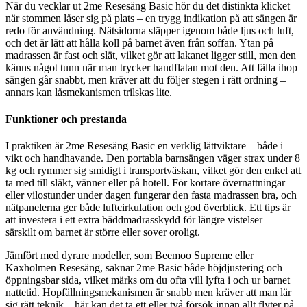
När du vecklar ut 2me Resesäng Basic hör du det distinkta klicket
när stommen låser sig på plats – en trygg indikation på att sängen är
redo för användning. Nätsidorna släpper igenom både ljus och luft,
och det är lätt att hålla koll på barnet även från soffan. Ytan på
madrassen är fast och slät, vilket gör att lakanet ligger still, men den
känns något tunn när man trycker handflatan mot den. Att fälla ihop
sängen går snabbt, men kräver att du följer stegen i rätt ordning –
annars kan låsmekanismen trilskas lite.
Funktioner och prestanda
I praktiken är 2me Resesäng Basic en verklig lättviktare – både i
vikt och handhavande. Den portabla barnsängen väger strax under 8
kg och rymmer sig smidigt i transportväskan, vilket gör den enkel att
ta med till släkt, vänner eller på hotell. För kortare övernattningar
eller vilostunder under dagen fungerar den fasta madrassen bra, och
nätpanelerna ger både luftcirkulation och god överblick. Ett tips är
att investera i ett extra bäddmadrasskydd för längre vistelser –
särskilt om barnet är större eller sover oroligt.
Jämfört med dyrare modeller, som Beemoo Supreme eller
Kaxholmen Resesäng, saknar 2me Basic både höjdjustering och
öppningsbar sida, vilket märks om du ofta vill lyfta i och ur barnet
nattetid. Hopfällningsmekanismen är snabb men kräver att man lär
sig rätt teknik – här kan det ta ett eller två försök innan allt flyter på.