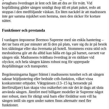
avtagbara överdraget är lent och lätt att dra av för tvätt. Vid
hopfällning glider sängen smidigt ihop till ett platt paket, redo att
stoppas i den medföljande väskan. En liten nackdel är att madrassen
inte ger samma mjukhet som hemma, men den räcker för kortare
nätter.
Funktioner och prestanda
I vardagen imponerar Beemoo Supreme med sin enkla hantering –
det tar bara ett par minuter att få den på plats, vare sig du är på besök
hos släktingar eller ska övernatta på hotell. Stommens extra stöd och
meshsidorna gör att du alltid kan hålla ett öga på barnet, oavsett var
sängen står. Madrassens tvättbara överdrag är en räddare vid
olyckor, och hela sängen känns robust nog för upprepade
ihopfällningar och transporter.
Begränsningarna ligger främst i madrassens tunnhet och att sängen
saknar höjdjustering eller bedside crib-funktion, vilket vissa
konkurrenter erbjuder. Viktgränsen (13–15 kg beroende på
återförsäljare) kan skapa viss osäkerhet om när det är dags att sluta
använda sängen. Jämfört med billigare modeller är Supreme något
mer robust, men för riktigt små barn eller föräldrar som vill ha
sängen intill sin egen under natten finns alternativ med fler
funktioner.