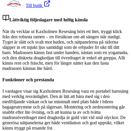
Till butik
Lättviktig följeslagare med luftig känsla
När du vecklar ut Kaxholmen Resesäng hörs ett litet, tryggt klick
från den robusta ramen – en försäkran om att sängen står stadigt.
Tyget är slätt och svalt mot huden, och nätpanelerna på sidorna
släpper in ett mjukt ljus samtidigt som de erbjuder fri sikt till ditt
barn. Madrassen känns fast under handen, nästan som en yogamatta,
och den diskreta dragkedjan till överdraget är enkel att greppa. Allt
känns rent och fräscht, men för längre nätter kan den fasta
madrassen kännas lite hård.
Funktioner och prestanda
I vardagen visar sig Kaxholmen Resesäng vara en portabel barnsäng
med verklig resvänlighet. Den är lätt att bära med sig i den
medföljande väskan och tar minimalt med plats både i bilens
bagageutrymme och på tågresan. Montering och nedmontering går
snabbt efter lite övning, och att kunna ta av och tvätta
madrassöverdraget med dragkedja är guld värt vid små olyckor. De
generösa nätpanelerna ger både ventilation och god uppsikt, vilket
känns tryggt på resande fot.