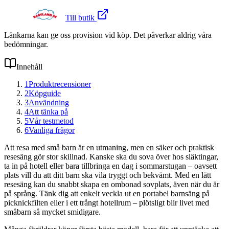
Till butik
Länkarna kan ge oss provision vid köp. Det påverkar aldrig våra
bedömningar.
Innehåll
1
Produktrecensioner
2
Köpguide
3
Användning
4
Att tänka på
5
Vår testmetod
6
Vanliga frågor
Att resa med små barn är en utmaning, men en säker och praktisk
resesäng gör stor skillnad. Kanske ska du sova över hos släktingar,
ta in på hotell eller bara tillbringa en dag i sommarstugan – oavsett
plats vill du att ditt barn ska vila tryggt och bekvämt. Med en lätt
resesäng kan du snabbt skapa en ombonad sovplats, även när du är
på språng. Tänk dig att enkelt veckla ut en portabel barnsäng på
picknickfilten eller i ett trångt hotellrum – plötsligt blir livet med
småbarn så mycket smidigare.