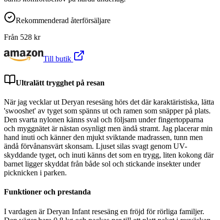
Rekommenderad återförsäljare
Från
528
kr
Till butik
Ultralätt trygghet på resan
När jag vecklar ut Deryan resesäng hörs det där karaktäristiska, lätta
'swooshet' av tyget som spänns ut och ramen som snäpper på plats.
Den svarta nylonen känns sval och följsam under fingertopparna
och myggnätet är nästan osynligt men ändå stramt. Jag placerar min
hand inuti och känner den mjukt sviktande madrassen, tunn men
ändå förvånansvärt skonsam. Ljuset silas svagt genom UV-
skyddande tyget, och inuti känns det som en trygg, liten kokong där
barnet ligger skyddat från både sol och stickande insekter under
picknicken i parken.
Funktioner och prestanda
I vardagen är Deryan Infant resesäng en fröjd för rörliga familjer.