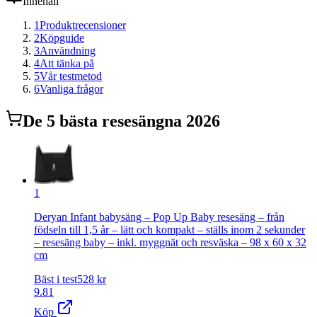
Innehåll
1
Produktrecensioner
2
Köpguide
3
Användning
4
Att tänka på
5
Vår testmetod
6
Vanliga frågor
De
5
bästa
resesäng
na 2026
1
Deryan Infant babysäng – Pop Up Baby resesäng – från
födseln till 1,5 år – lätt och kompakt – ställs inom 2 sekunder
– resesäng baby – inkl. myggnät och resväska – 98 x 60 x 32
cm
Bäst i test
528
kr
9.81
Köp