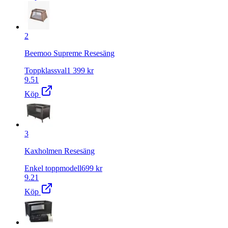
2
Beemoo Supreme Resesäng
Toppklassval
1 399
kr
9.51
Köp
3
Kaxholmen Resesäng
Enkel toppmodell
699
kr
9.21
Köp