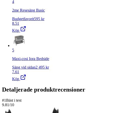
4
2me Resesäng Basic
Budgetfavorit
595
kr
8.51
Köp
5
Maxi-cosi Iora Bedside
Säng vid sidan
2 495
kr
7.61
Köp
Detaljerade produktrecensioner
#
1
Bäst i test
9.81
/10