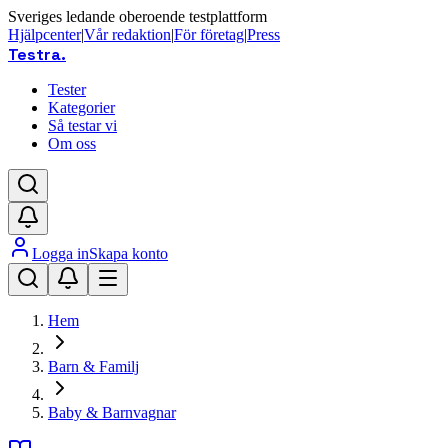
Sveriges ledande oberoende testplattform
Hjälpcenter
|
Vår redaktion
|
För företag
|
Press
Testra
.
Tester
Kategorier
Så testar vi
Om oss
Logga in
Skapa konto
Hem
Barn & Familj
Baby & Barnvagnar