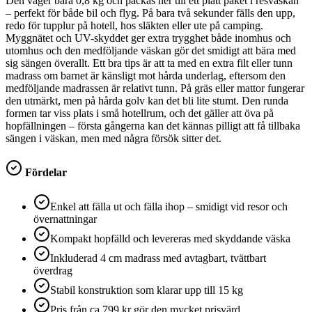
Den väger bara 0,8 kg och packas ner till ett platt paket i resväskan
– perfekt för både bil och flyg. På bara två sekunder fälls den upp,
redo för tupplur på hotell, hos släkten eller ute på camping.
Myggnätet och UV-skyddet ger extra trygghet både inomhus och
utomhus och den medföljande väskan gör det smidigt att bära med
sig sängen överallt. Ett bra tips är att ta med en extra filt eller tunn
madrass om barnet är känsligt mot hårda underlag, eftersom den
medföljande madrassen är relativt tunn. På gräs eller mattor fungerar
den utmärkt, men på hårda golv kan det bli lite stumt. Den runda
formen tar viss plats i små hotellrum, och det gäller att öva på
hopfällningen – första gångerna kan det kännas pilligt att få tillbaka
sängen i väskan, men med några försök sitter det.
Fördelar
Enkel att fälla ut och fälla ihop – smidigt vid resor och
övernattningar
Kompakt hopfälld och levereras med skyddande väska
Inkluderad 4 cm madrass med avtagbart, tvättbart
överdrag
Stabil konstruktion som klarar upp till 15 kg
Pris från ca 799 kr gör den mycket prisvärd