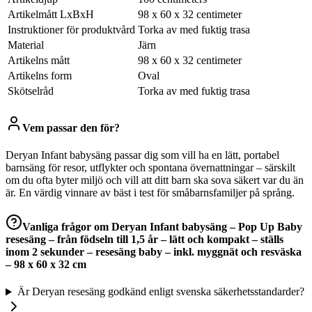
Artikelmått LxBxH
98 x 60 x 32 centimeter
Instruktioner för produktvård
Torka av med fuktig trasa
Material
Järn
Artikelns mått
98 x 60 x 32 centimeter
Artikelns form
Oval
Skötselråd
Torka av med fuktig trasa
Vem passar den för?
Deryan Infant babysäng passar dig som vill ha en lätt, portabel
barnsäng för resor, utflykter och spontana övernattningar – särskilt
om du ofta byter miljö och vill att ditt barn ska sova säkert var du än
är. En värdig vinnare av bäst i test för småbarnsfamiljer på språng.
Vanliga frågor om
Deryan Infant babysäng – Pop Up Baby
resesäng – från födseln till 1,5 år – lätt och kompakt – ställs
inom 2 sekunder – resesäng baby – inkl. myggnät och resväska
– 98 x 60 x 32 cm
Är Deryan resesäng godkänd enligt svenska säkerhetsstandarder?