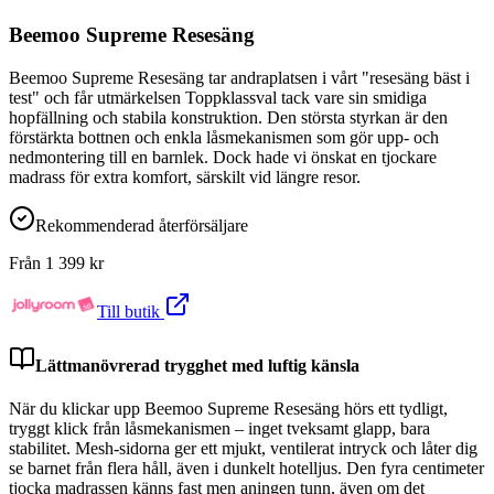
Beemoo Supreme Resesäng
Beemoo Supreme Resesäng tar andraplatsen i vårt "resesäng bäst i
test" och får utmärkelsen Toppklassval tack vare sin smidiga
hopfällning och stabila konstruktion. Den största styrkan är den
förstärkta bottnen och enkla låsmekanismen som gör upp- och
nedmontering till en barnlek. Dock hade vi önskat en tjockare
madrass för extra komfort, särskilt vid längre resor.
Rekommenderad återförsäljare
Från
1 399
kr
Till butik
Lättmanövrerad trygghet med luftig känsla
När du klickar upp Beemoo Supreme Resesäng hörs ett tydligt,
tryggt klick från låsmekanismen – inget tveksamt glapp, bara
stabilitet. Mesh-sidorna ger ett mjukt, ventilerat intryck och låter dig
se barnet från flera håll, även i dunkelt hotelljus. Den fyra centimeter
tjocka madrassen känns fast men aningen tunn, även om det