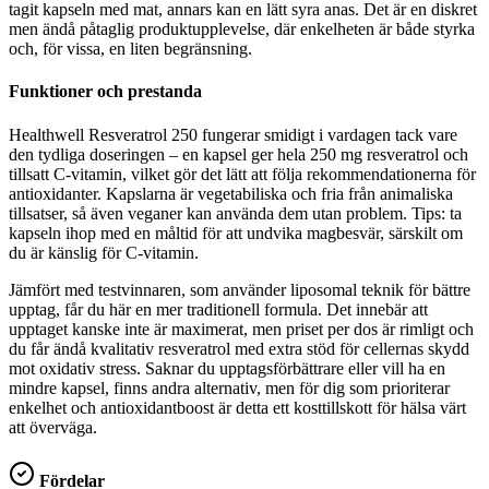
tagit kapseln med mat, annars kan en lätt syra anas. Det är en diskret
men ändå påtaglig produktupplevelse, där enkelheten är både styrka
och, för vissa, en liten begränsning.
Funktioner och prestanda
Healthwell Resveratrol 250 fungerar smidigt i vardagen tack vare
den tydliga doseringen – en kapsel ger hela 250 mg resveratrol och
tillsatt C-vitamin, vilket gör det lätt att följa rekommendationerna för
antioxidanter. Kapslarna är vegetabiliska och fria från animaliska
tillsatser, så även veganer kan använda dem utan problem. Tips: ta
kapseln ihop med en måltid för att undvika magbesvär, särskilt om
du är känslig för C-vitamin.
Jämfört med testvinnaren, som använder liposomal teknik för bättre
upptag, får du här en mer traditionell formula. Det innebär att
upptaget kanske inte är maximerat, men priset per dos är rimligt och
du får ändå kvalitativ resveratrol med extra stöd för cellernas skydd
mot oxidativ stress. Saknar du upptagsförbättrare eller vill ha en
mindre kapsel, finns andra alternativ, men för dig som prioriterar
enkelhet och antioxidantboost är detta ett kosttillskott för hälsa värt
att överväga.
Fördelar