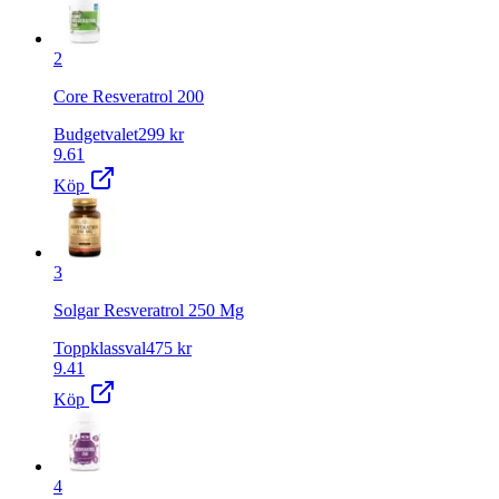
2
Core Resveratrol 200
Budgetvalet
299
kr
9.61
Köp
3
Solgar Resveratrol 250 Mg
Toppklassval
475
kr
9.41
Köp
4