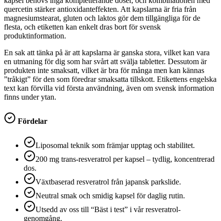
kapsel behövs inga kompletterande doser, och kombinationen med
quercetin stärker antioxidanteffekten. Att kapslarna är fria från
magnesiumstearat, gluten och laktos gör dem tillgängliga för de
flesta, och etiketten kan enkelt dras bort för svensk
produktinformation.
En sak att tänka på är att kapslarna är ganska stora, vilket kan vara
en utmaning för dig som har svårt att svälja tabletter. Dessutom är
produkten inte smaksatt, vilket är bra för många men kan kännas
”tråkigt” för den som föredrar smaksatta tillskott. Etikettens engelska
text kan förvilla vid första användning, även om svensk information
finns under ytan.
Fördelar
Liposomal teknik som främjar upptag och stabilitet.
200 mg trans-resveratrol per kapsel – tydlig, koncentrerad
dos.
Växtbaserad resveratrol från japansk parkslide.
Neutral smak och smidig kapsel för daglig rutin.
Utsedd av oss till “Bäst i test” i vår resveratrol-
genomgång.