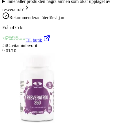
Innehåller produkten några ämnen som ökar upptaget av
resveratrol?
Rekommenderad återförsäljare
Från
475
kr
Till butik
#
4
C-vitaminfavorit
9.01
/10