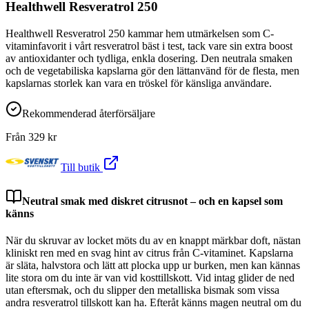
Healthwell Resveratrol 250
Healthwell Resveratrol 250 kammar hem utmärkelsen som C-
vitaminfavorit i vårt resveratrol bäst i test, tack vare sin extra boost
av antioxidanter och tydliga, enkla dosering. Den neutrala smaken
och de vegetabiliska kapslarna gör den lättanvänd för de flesta, men
kapslarnas storlek kan vara en tröskel för känsliga användare.
Rekommenderad återförsäljare
Från
329
kr
Till butik
Neutral smak med diskret citrusnot – och en kapsel som
känns
När du skruvar av locket möts du av en knappt märkbar doft, nästan
kliniskt ren med en svag hint av citrus från C-vitaminet. Kapslarna
är släta, halvstora och lätt att plocka upp ur burken, men kan kännas
lite stora om du inte är van vid kosttillskott. Vid intag glider de ned
utan eftersmak, och du slipper den metalliska bismak som vissa
andra resveratrol tillskott kan ha. Efteråt känns magen neutral om du