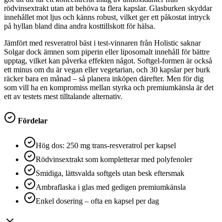
rödvinsextrakt utan att behöva ta flera kapslar. Glasburken skyddar
innehållet mot ljus och känns robust, vilket ger ett påkostat intryck
på hyllan bland dina andra kosttillskott för hälsa.
Jämfört med resveratrol bäst i test-vinnaren från Holistic saknar
Solgar dock ämnen som piperin eller liposomalt innehåll för bättre
upptag, vilket kan påverka effekten något. Softgel-formen är också
ett minus om du är vegan eller vegetarian, och 30 kapslar per burk
räcker bara en månad – så planera inköpen därefter. Men för dig
som vill ha en kompromiss mellan styrka och premiumkänsla är det
ett av testets mest tilltalande alternativ.
Fördelar
Hög dos: 250 mg trans-resveratrol per kapsel
Rödvinsextrakt som kompletterar med polyfenoler
Smidiga, lättsvalda softgels utan besk eftersmak
Ambraflaska i glas med gedigen premiumkänsla
Enkel dosering – ofta en kapsel per dag