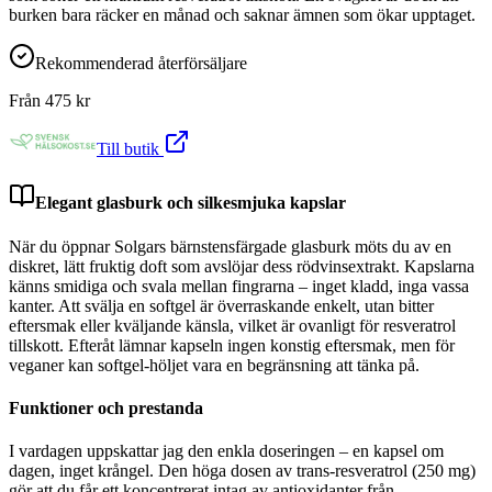
burken bara räcker en månad och saknar ämnen som ökar upptaget.
Rekommenderad återförsäljare
Från
475
kr
Till butik
Elegant glasburk och silkesmjuka kapslar
När du öppnar Solgars bärnstensfärgade glasburk möts du av en
diskret, lätt fruktig doft som avslöjar dess rödvinsextrakt. Kapslarna
känns smidiga och svala mellan fingrarna – inget kladd, inga vassa
kanter. Att svälja en softgel är överraskande enkelt, utan bitter
eftersmak eller kväljande känsla, vilket är ovanligt för resveratrol
tillskott. Efteråt lämnar kapseln ingen konstig eftersmak, men för
veganer kan softgel-höljet vara en begränsning att tänka på.
Funktioner och prestanda
I vardagen uppskattar jag den enkla doseringen – en kapsel om
dagen, inget krångel. Den höga dosen av trans-resveratrol (250 mg)
gör att du får ett koncentrerat intag av antioxidanter från