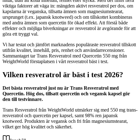
hittar, utan att kolla innehåll, renhet eller styrka. Men det finns flera
viktiga faktorer att väga in: mängden aktivt resveratrol per dos, om
kapslarna är veganska, tillsatta ämnen som magnesiumstearat,
ursprunget (t.ex. japansk knotweed) och om tillskottet kombineras
med andra ämnen som quercetin för ökad effekt. Att förstå både
effekter och möjliga biverkningar av resveratrol är avgörande för att
göra ett tryggt val.
Vi har testat och jämfört marknadens populäraste resveratrol tillskott
utifrån kvalitet, innehåll, pris, renhet och användarrecensioner.
Sammantaget tar Trans Resveratrol med Quercetin 550 mg från
WeightWorld förstaplatsen i vårt resveratrol bäst i test.
Vilken resveratrol är bäst i test 2026?
Det bästa resveratrol just nu är Trans Resveratrol med
Quercetin. Hög dos, tillsatt quercetin och vegansk kapsel gör
den till testvinnare.
Trans Resveratrol från WeightWorld utmärker sig med 550 mg trans-
resveratrol och quercetin per kapsel, samt 98% ren japansk
knotweed. Produkten är vegansk och fri från magnesiumstearat,
vilket ger hög kvalitet och säkerhet.