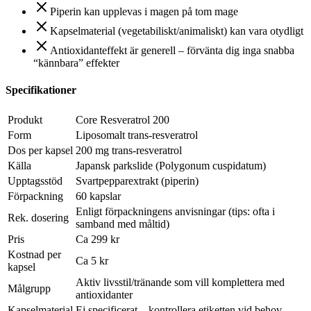
Piperin kan upplevas i magen på tom mage
Kapselmaterial (vegetabiliskt/animaliskt) kan vara otydligt
Antioxidanteffekt är generell – förvänta dig inga snabba
“kännbara” effekter
Specifikationer
Produkt
Core Resveratrol 200
Form
Liposomalt trans-resveratrol
Dos per kapsel
200 mg trans-resveratrol
Källa
Japansk parkslide (Polygonum cuspidatum)
Upptagsstöd
Svartpepparextrakt (piperin)
Förpackning
60 kapslar
Enligt förpackningens anvisningar (tips: ofta i
Rek. dosering
samband med måltid)
Pris
Ca 299 kr
Kostnad per
Ca 5 kr
kapsel
Aktiv livsstil/tränande som vill komplettera med
Målgrupp
antioxidanter
Kapselmaterial
Ej specificerat – kontrollera etiketten vid behov