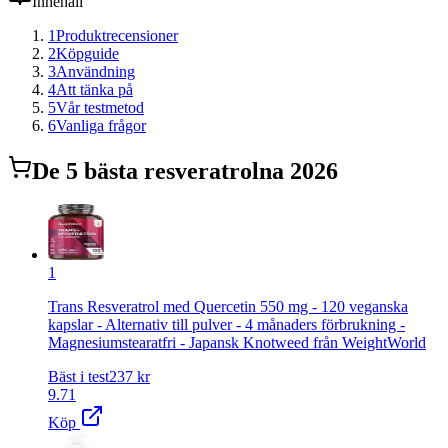
Innehåll
1
Produktrecensioner
2
Köpguide
3
Användning
4
Att tänka på
5
Vår testmetod
6
Vanliga frågor
De
5
bästa
resveratrol
na 2026
1
Trans Resveratrol med Quercetin 550 mg - 120 veganska
kapslar - Alternativ till pulver - 4 månaders förbrukning -
Magnesiumstearatfri - Japansk Knotweed från WeightWorld
Bäst i test
237
kr
9.71
Köp