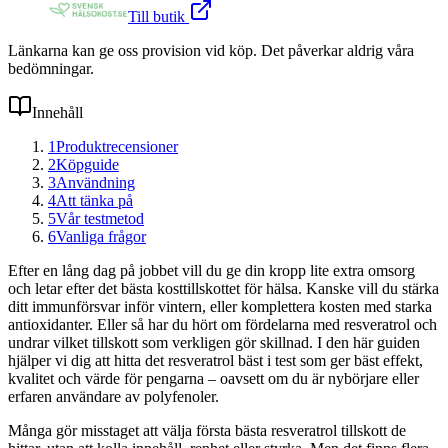
Till butik
Länkarna kan ge oss provision vid köp. Det påverkar aldrig våra
bedömningar.
Innehåll
1
Produktrecensioner
2
Köpguide
3
Användning
4
Att tänka på
5
Vår testmetod
6
Vanliga frågor
Efter en lång dag på jobbet vill du ge din kropp lite extra omsorg
och letar efter det bästa kosttillskottet för hälsa. Kanske vill du stärka
ditt immunförsvar inför vintern, eller komplettera kosten med starka
antioxidanter. Eller så har du hört om fördelarna med resveratrol och
undrar vilket tillskott som verkligen gör skillnad. I den här guiden
hjälper vi dig att hitta det resveratrol bäst i test som ger bäst effekt,
kvalitet och värde för pengarna – oavsett om du är nybörjare eller
erfaren användare av polyfenoler.
Många gör misstaget att välja första bästa resveratrol tillskott de