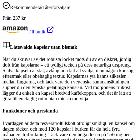
Rekommenderad återförsäljare
Från
237
kr
Till butik
Lättsvalda kapslar utan bismak
När du skruvar av det robusta locket möts du av en diskret, jordig
doft från kapslarna – ett tydligt tecken på dess naturliga ursprung.
Själva kapseln är slät, avlång och lätt att svälja, utan någon konstig
eftersmak eller obehaglig textur. Kapslarnas yta känns silkeslen
mellan fingrarna, och tack vare den veganska sammansättningen
slipper du den typiska gelatiniga känslan. Vid morgonens frukost
lägger du enkelt en kapsel bredvid kaffekoppen, och det är lätt att
göra till en daglig rutin utan minsta motvilja.
Funktioner och prestanda
I vardagen är detta resveratroltillskott otroligt smidigt: en kapsel om
dagen räcker, och med 120 kapslar i burken får du hela fyra
månaders förbrukning. Tack vare den höga dosen på 550 mg per