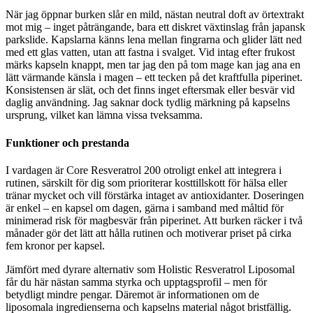
När jag öppnar burken slår en mild, nästan neutral doft av örtextrakt
mot mig – inget påträngande, bara ett diskret växtinslag från japansk
parkslide. Kapslarna känns lena mellan fingrarna och glider lätt ned
med ett glas vatten, utan att fastna i svalget. Vid intag efter frukost
märks kapseln knappt, men tar jag den på tom mage kan jag ana en
lätt värmande känsla i magen – ett tecken på det kraftfulla piperinet.
Konsistensen är slät, och det finns inget eftersmak eller besvär vid
daglig användning. Jag saknar dock tydlig märkning på kapselns
ursprung, vilket kan lämna vissa tveksamma.
Funktioner och prestanda
I vardagen är Core Resveratrol 200 otroligt enkel att integrera i
rutinen, särskilt för dig som prioriterar kosttillskott för hälsa eller
tränar mycket och vill förstärka intaget av antioxidanter. Doseringen
är enkel – en kapsel om dagen, gärna i samband med måltid för
minimerad risk för magbesvär från piperinet. Att burken räcker i två
månader gör det lätt att hålla rutinen och motiverar priset på cirka
fem kronor per kapsel.
Jämfört med dyrare alternativ som Holistic Resveratrol Liposomal
får du här nästan samma styrka och upptagsprofil – men för
betydligt mindre pengar. Däremot är informationen om de
liposomala ingredienserna och kapselns material något bristfällig.