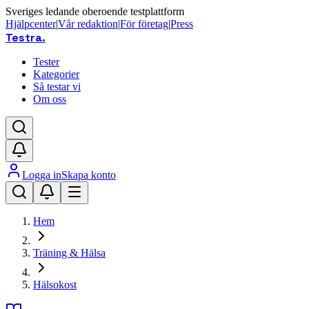
Sveriges ledande oberoende testplattform
Hjälpcenter
|
Vår redaktion
|
För företag
|
Press
Testra
.
Tester
Kategorier
Så testar vi
Om oss
Logga in
Skapa konto
Hem
Träning & Hälsa
Hälsokost