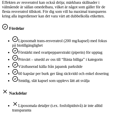
Effekten av resveratrol kan också dröja; märkbara skillnader i
välmående är sällan omedelbara, vilket är något som gäller för de
flesta resveratrol tillskott. För dig som vill ha maximal transparens
kring alla ingredienser kan det vara värt att dubbelkolla etiketten.
Fördelar
Liposomalt trans-resveratrol (200 mg/kapsel) med fokus
på biotillgänglighet
Förstärkt med svartpepparextrakt (piperin) för upptag
Prisvärt – utsedd av oss till “Bästa billiga” i kategorin
Växtbaserad källa från japansk parkslide
60 kapslar per burk ger lång räckvidd och enkel dosering
Smidig, slät kapsel som upplevs lätt att svälja
Nackdelar
Liposomala detaljer (t.ex. fosfolipidnivå) är inte alltid
transparanta