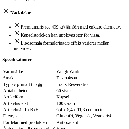
Nackdelar
Premiumpris (ca 499 kr) jämfört med enklare alternativ.
Kapselstorleken kan upplevas stor för vissa.
Liposomala formuleringars effekt varierar mellan
individer.
Specifikationer
Varumärke
WeightWorld
Smak
Ej smaksatt
Typ av primärt tillägg
Trans-Resveratrol
Antal enheter
60 styck
Artikelform
Kapsel
Artikelns vikt
100 Gram
Artikelmått LxBxH
6,4 x 6,4 x 11,3 centimeter
Diettyp
Glutenfri, Vegansk, Vegetarisk
Fördelar med produkten
Antioxidant
Åldersintervall (beskrivning)
Vuxen