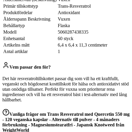
Primär tillskottstyp
Trans-Resveratrol
Produktfördelar
Antioxidant
Åldersspann Beskrivning
Vuxen
Behållartyp
Flaska
Modell
5060287438335
Enhetsantal
60 styck
Artikelns mått
6,4 x 6,4 x 11,3 centimeter
Antal artiklar
1
Vem passar den för?
Det här resveratroltillskottet passar dig som vill ha ett kraftfullt,
veganskt och högdoserat kosttillskott för hälsa och antioxidativt stöd
utan onödiga tillsatser. Perfekt för vuxna som prioriterar rena
ingredienser och vill ha ett resveratrol bäst i test-alternativ med lång
hållbarhet.
Vanliga frågor om
Trans Resveratrol med Quercetin 550 mg
- 120 veganska kapslar - Alternativ till pulver - 4 månaders
förbrukning - Magnesiumstearatfri - Japansk Knotweed från
WeightWorld