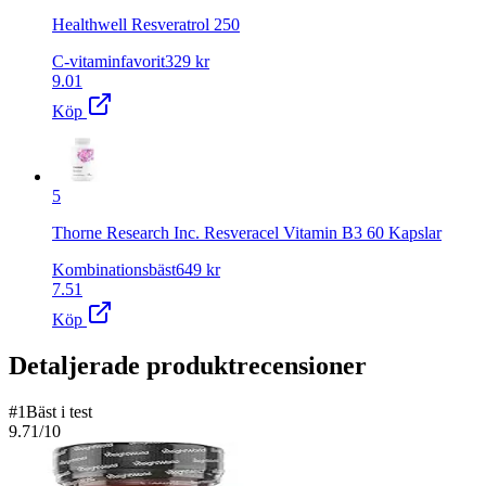
Healthwell Resveratrol 250
C-vitaminfavorit
329
kr
9.01
Köp
5
Thorne Research Inc. Resveracel Vitamin B3 60 Kapslar
Kombinationsbäst
649
kr
7.51
Köp
Detaljerade produktrecensioner
#
1
Bäst i test
9.71
/10