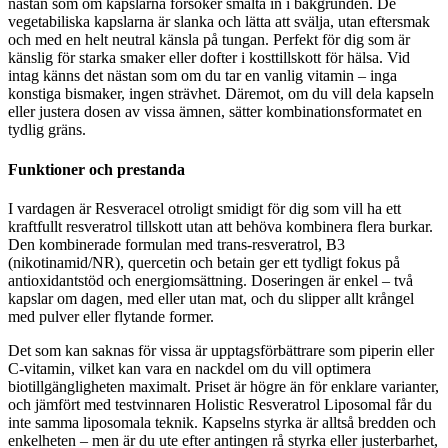
nästan som om kapslarna försöker smälta in i bakgrunden. De
vegetabiliska kapslarna är slanka och lätta att svälja, utan eftersmak
och med en helt neutral känsla på tungan. Perfekt för dig som är
känslig för starka smaker eller dofter i kosttillskott för hälsa. Vid
intag känns det nästan som om du tar en vanlig vitamin – inga
konstiga bismaker, ingen strävhet. Däremot, om du vill dela kapseln
eller justera dosen av vissa ämnen, sätter kombinationsformatet en
tydlig gräns.
Funktioner och prestanda
I vardagen är Resveracel otroligt smidigt för dig som vill ha ett
kraftfullt resveratrol tillskott utan att behöva kombinera flera burkar.
Den kombinerade formulan med trans-resveratrol, B3
(nikotinamid/NR), quercetin och betain ger ett tydligt fokus på
antioxidantstöd och energiomsättning. Doseringen är enkel – två
kapslar om dagen, med eller utan mat, och du slipper allt krångel
med pulver eller flytande former.
Det som kan saknas för vissa är upptagsförbättrare som piperin eller
C-vitamin, vilket kan vara en nackdel om du vill optimera
biotillgängligheten maximalt. Priset är högre än för enklare varianter,
och jämfört med testvinnaren Holistic Resveratrol Liposomal får du
inte samma liposomala teknik. Kapselns styrka är alltså bredden och
enkelheten – men är du ute efter antingen rå styrka eller justerbarhet,