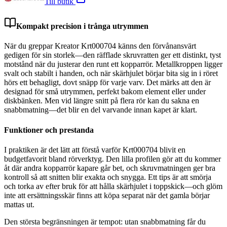
Till butik
Kompakt precision i trånga utrymmen
När du greppar Kreator Krt000704 känns den förvånansvärt
gedigen för sin storlek—den räfflade skruvratten ger ett distinkt, tyst
motstånd när du justerar den runt ett kopparrör. Metallkroppen ligger
svalt och stabilt i handen, och när skärhjulet börjar bita sig in i röret
hörs ett behagligt, dovt snäpp för varje varv. Det märks att den är
designad för små utrymmen, perfekt bakom element eller under
diskbänken. Men vid längre snitt på flera rör kan du sakna en
snabbmatning—det blir en del varvande innan kapet är klart.
Funktioner och prestanda
I praktiken är det lätt att förstå varför Krt000704 blivit en
budgetfavorit bland rörverktyg. Den lilla profilen gör att du kommer
åt där andra kopparrör kapare går bet, och skruvmatningen ger bra
kontroll så att snitten blir exakta och snygga. Ett tips är att smörja
och torka av efter bruk för att hålla skärhjulet i toppskick—och glöm
inte att ersättningsskär finns att köpa separat när det gamla börjar
mattas ut.
Den största begränsningen är tempot: utan snabbmatning får du