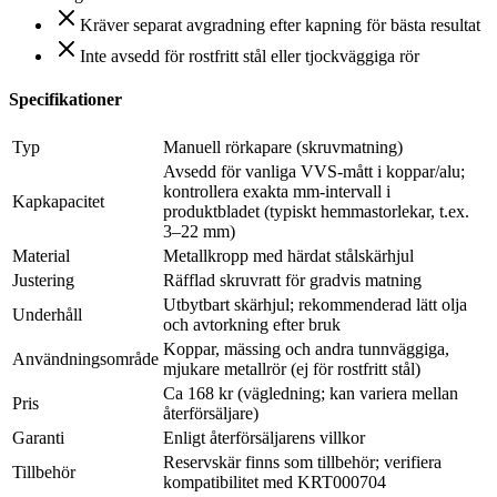
Kräver separat avgradning efter kapning för bästa resultat
Inte avsedd för rostfritt stål eller tjockväggiga rör
Specifikationer
Typ
Manuell rörkapare (skruvmatning)
Avsedd för vanliga VVS-mått i koppar/alu;
kontrollera exakta mm-intervall i
Kapkapacitet
produktbladet (typiskt hemmastorlekar, t.ex.
3–22 mm)
Material
Metallkropp med härdat stålskärhjul
Justering
Räfflad skruvratt för gradvis matning
Utbytbart skärhjul; rekommenderad lätt olja
Underhåll
och avtorkning efter bruk
Koppar, mässing och andra tunnväggiga,
Användningsområde
mjukare metallrör (ej för rostfritt stål)
Ca 168 kr (vägledning; kan variera mellan
Pris
återförsäljare)
Garanti
Enligt återförsäljarens villkor
Reservskär finns som tillbehör; verifiera
Tillbehör
kompatibilitet med KRT000704