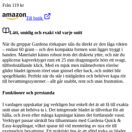
Från
119
kr
Till butik
Lätt, smidig och exakt vid varje snitt
När du greppar Gardena rörkapare slås du direkt av den låga vikten
– endast 60 gram – och den kompakta formen som ligger tryggt i
handen. Materialet känns robust trots det diskreta yttre, och när du
applicerar kapverktyget runt ett 25 mm dragningsrör hörs ett svagt,
tillfredsställande klick. Med en mjuk men målmedveten rörelse
glider bladet igenom röret utan gnissel eller hack, och snittet blir
spegelblankt. Perfekt när du står i trädgården och behöver kapa rör
till bevattningssystemet – allt går snabbt, rent och utan frustration.
Funktioner och prestanda
I vardagen uppskattar jag verkligen hur enkelt det är att få till exakta
snitt utan att behöva ta i. Det integrerade bladet är tillverkat för att
hålla, och även efter många kapningar känns det fortfarande vasst.
Verktyget passar särskilt bra tillsammans med Gardena Quick &
Easy-kopplingar, vilket sparar tid vid montering av nya rör till
exempelvis bevattning. Ett praktiskt tips är att alltid torka av bladet