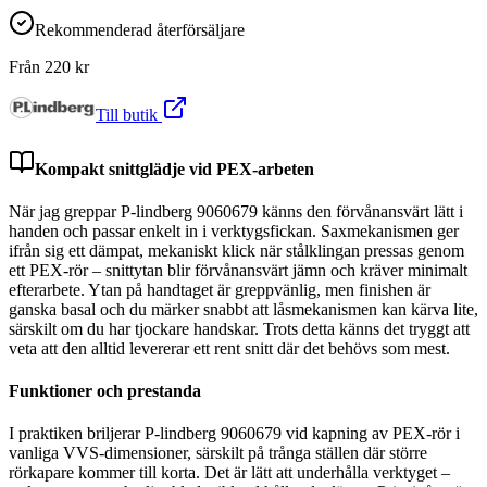
Rekommenderad återförsäljare
Från
220
kr
Till butik
Kompakt snittglädje vid PEX-arbeten
När jag greppar P-lindberg 9060679 känns den förvånansvärt lätt i
handen och passar enkelt in i verktygsfickan. Saxmekanismen ger
ifrån sig ett dämpat, mekaniskt klick när stålklingan pressas genom
ett PEX-rör – snittytan blir förvånansvärt jämn och kräver minimalt
efterarbete. Ytan på handtaget är greppvänlig, men finishen är
ganska basal och du märker snabbt att låsmekanismen kan kärva lite,
särskilt om du har tjockare handskar. Trots detta känns det tryggt att
veta att den alltid levererar ett rent snitt där det behövs som mest.
Funktioner och prestanda
I praktiken briljerar P-lindberg 9060679 vid kapning av PEX-rör i
vanliga VVS-dimensioner, särskilt på trånga ställen där större
rörkapare kommer till korta. Det är lätt att underhålla verktyget –