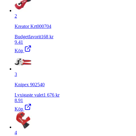
2
Kreator Krt000704
Budgetfavorit
168
kr
9.41
Köp
3
Knipex 902540
Lyxigaste valet
1 676
kr
8.91
Köp
4