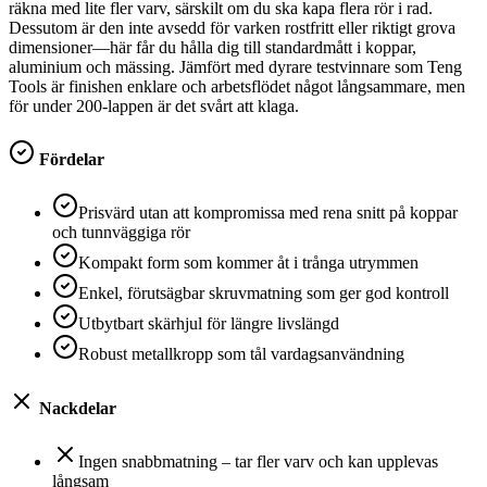
räkna med lite fler varv, särskilt om du ska kapa flera rör i rad.
Dessutom är den inte avsedd för varken rostfritt eller riktigt grova
dimensioner—här får du hålla dig till standardmått i koppar,
aluminium och mässing. Jämfört med dyrare testvinnare som Teng
Tools är finishen enklare och arbetsflödet något långsammare, men
för under 200-lappen är det svårt att klaga.
Fördelar
Prisvärd utan att kompromissa med rena snitt på koppar
och tunnväggiga rör
Kompakt form som kommer åt i trånga utrymmen
Enkel, förutsägbar skruvmatning som ger god kontroll
Utbytbart skärhjul för längre livslängd
Robust metallkropp som tål vardagsanvändning
Nackdelar
Ingen snabbmatning – tar fler varv och kan upplevas
långsam