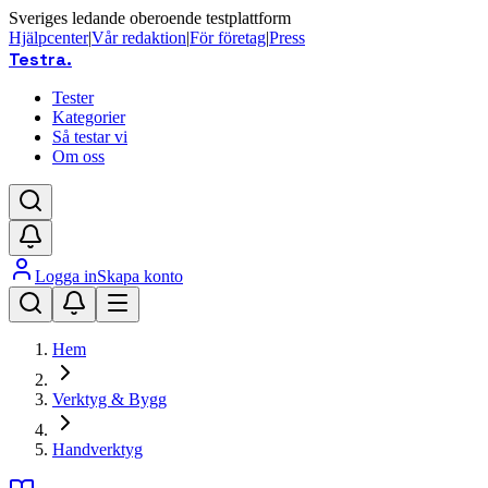
Sveriges ledande oberoende testplattform
Hjälpcenter
|
Vår redaktion
|
För företag
|
Press
Testra
.
Tester
Kategorier
Så testar vi
Om oss
Logga in
Skapa konto
Hem
Verktyg & Bygg
Handverktyg