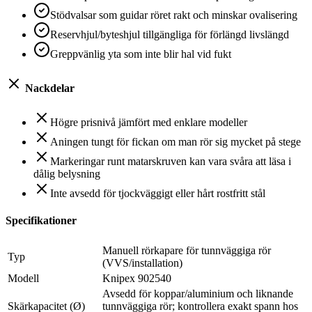
Stödvalsar som guidar röret rakt och minskar ovalisering
Reservhjul/byteshjul tillgängliga för förlängd livslängd
Greppvänlig yta som inte blir hal vid fukt
Nackdelar
Högre prisnivå jämfört med enklare modeller
Aningen tungt för fickan om man rör sig mycket på stege
Markeringar runt matarskruven kan vara svåra att läsa i
dålig belysning
Inte avsedd för tjockväggigt eller hårt rostfritt stål
Specifikationer
Manuell rörkapare för tunnväggiga rör
Typ
(VVS/installation)
Modell
Knipex 902540
Avsedd för koppar/aluminium och liknande
Skärkapacitet (Ø)
tunnväggiga rör; kontrollera exakt spann hos