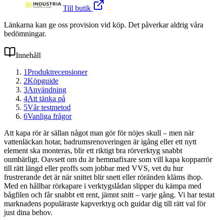
Till butik
Länkarna kan ge oss provision vid köp. Det påverkar aldrig våra
bedömningar.
Innehåll
1
Produktrecensioner
2
Köpguide
3
Användning
4
Att tänka på
5
Vår testmetod
6
Vanliga frågor
Att kapa rör är sällan något man gör för nöjes skull – men när
vattenläckan hotar, badrumsrenoveringen är igång eller ett nytt
element ska monteras, blir ett riktigt bra rörverktyg snabbt
oumbärligt. Oavsett om du är hemmafixare som vill kapa kopparrör
till rätt längd eller proffs som jobbar med VVS, vet du hur
frustrerande det är när snittet blir snett eller röränden kläms ihop.
Med en hållbar rörkapare i verktygslådan slipper du kämpa med
bågfilen och får snabbt ett rent, jämnt snitt – varje gång. Vi har testat
marknadens populäraste kapverktyg och guidar dig till rätt val för
just dina behov.