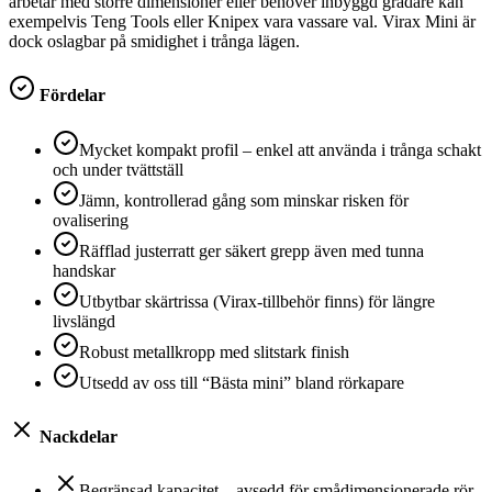
arbetar med större dimensioner eller behöver inbyggd gradare kan
exempelvis Teng Tools eller Knipex vara vassare val. Virax Mini är
dock oslagbar på smidighet i trånga lägen.
Fördelar
Mycket kompakt profil – enkel att använda i trånga schakt
och under tvättställ
Jämn, kontrollerad gång som minskar risken för
ovalisering
Räfflad justerratt ger säkert grepp även med tunna
handskar
Utbytbar skärtrissa (Virax-tillbehör finns) för längre
livslängd
Robust metallkropp med slitstark finish
Utsedd av oss till “Bästa mini” bland rörkapare
Nackdelar
Begränsad kapacitet – avsedd för smådimensionerade rör