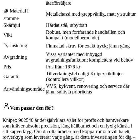
återförsäljare
🪵 Material i
Metallchassi med greppvänlig, matt ytstruktur
stomme
Skärhjul
Härdat stål, utbytbart
Robust, men fortfarande handhållen och
Vikt
kompakt (modellberoende)
🪛 Justering
Finmatad skruv för exakt tryck; jämn gång
Vissa varianter med inbyggd
Avgradning
avgradningsfunktion; komplettera vid behov
Pris
Pris från: 1676 kr
Tillverkningsfel enligt Knipex riktlinjer
Garanti
(kontrollera villkor)
VVS, kyl/vent, renovering och service där
Användningsområde
jämn snittyta prioriteras
Vem passar den för?
Knipex 902540 är det självklara valet för proffs och hantverkare
som kräver absolut precision, lång hållbarhet och en lyxig känsla i
sitt kapverktyg. Om du ofta arbetar med kopparrör och vill ha ett
rörverktyg som levererar varje gång, är detta investeringen för dig –