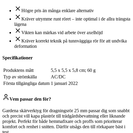
Högre pris än många enklare alternativ
Kräver utrymme runt röret – inte optimal i de allra trängsta
lägena
Vikten kan märkas vid arbete över axelhöjd
Kräver korrekt teknik på tunnväggiga rör för att undvika
deformation
Specifikationer
Produktens mått
‎5,5 x 5,5 x 5,8 cm; 60 g
Typ av strömkälla
‎AC/DC
Första tillgängliga datum
1 januari 2022
Vem passar den för?
Gardena skärverktyg för dragningsrör 25 mm passar dig som snabbt
och precist vill kapa plaströr till trädgårdsbevattning eller liknande
projekt. Perfekt för både hemmafixare och proffs som prioriterar
komfort och renhet i snitten. Därför utsågs den till rörkapare bäst i
test.