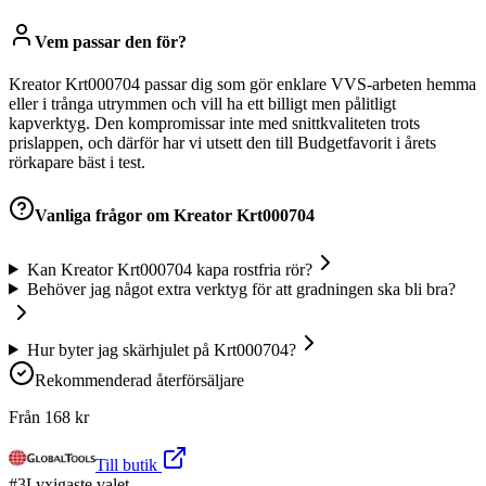
Vem passar den för?
Kreator Krt000704 passar dig som gör enklare VVS-arbeten hemma
eller i trånga utrymmen och vill ha ett billigt men pålitligt
kapverktyg. Den kompromissar inte med snittkvaliteten trots
prislappen, och därför har vi utsett den till Budgetfavorit i årets
rörkapare bäst i test.
Vanliga frågor om
Kreator Krt000704
Kan Kreator Krt000704 kapa rostfria rör?
Behöver jag något extra verktyg för att gradningen ska bli bra?
Hur byter jag skärhjulet på Krt000704?
Rekommenderad återförsäljare
Från
168
kr
Till butik
#
3
Lyxigaste valet