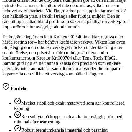
robusta chassit och de utbytbara skärhjulen gör att den håller länge,
och stödvalsarna ser till att röret inte deformeras, vilket minskar
behovet av efterarbete. Vid längre arbetspass uppskattar man också
den halksäkra ytan, särskilt i trånga eller fuktiga miljöer. Den är
särskilt uppskattad bland proffs som söker ett pålitligt rörverktyg för
kopparrör och tunnväggiga aluminiumrör.
En begränsning är dock att Knipex 902540 inte klarar grova eller
hårda rostfria rör – här behövs kraftigare verktyg. Vikten kan även
bli påtaglig om du ofta bär verktyget i fickan under klättring eller
snabb rörelse, och priset är märkbart högre än flera andra
konkurrenter som Kreator Krt000704 eller Teng Tools Tfp02.
Samtidigt får du en helt annan känsla och precision som enklare
alternativ inte kan matcha, särskilt om du använder din kopparrör
kapare ofta och vill ha ett verktyg som håller i längden.
Fördelar
Mycket stabil och exakt matarvred som ger kontrollerad
kapning
Ren snittyta på koppar och andra tunnväggiga rör med
minimal efterbearbetning
Robust premiumkänsla i material och passning