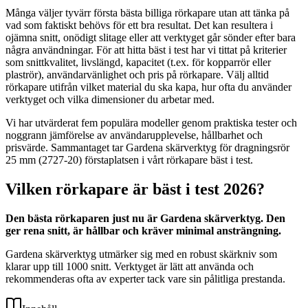
Många väljer tyvärr första bästa billiga rörkapare utan att tänka på
vad som faktiskt behövs för ett bra resultat. Det kan resultera i
ojämna snitt, onödigt slitage eller att verktyget går sönder efter bara
några användningar. För att hitta bäst i test har vi tittat på kriterier
som snittkvalitet, livslängd, kapacitet (t.ex. för kopparrör eller
plaströr), användarvänlighet och pris på rörkapare. Välj alltid
rörkapare utifrån vilket material du ska kapa, hur ofta du använder
verktyget och vilka dimensioner du arbetar med.
Vi har utvärderat fem populära modeller genom praktiska tester och
noggrann jämförelse av användarupplevelse, hållbarhet och
prisvärde. Sammantaget tar Gardena skärverktyg för dragningsrör
25 mm (2727-20) förstaplatsen i vårt rörkapare bäst i test.
Vilken rörkapare är bäst i test 2026?
Den bästa rörkaparen just nu är Gardena skärverktyg. Den
ger rena snitt, är hållbar och kräver minimal ansträngning.
Gardena skärverktyg utmärker sig med en robust skärkniv som
klarar upp till 1000 snitt. Verktyget är lätt att använda och
rekommenderas ofta av experter tack vare sin pålitliga prestanda.