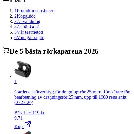
Innehåll
1
Produktrecensioner
2
Köpguide
3
Användning
4
Att tänka på
5
Vår testmetod
6
Vanliga frågor
De
5
bästa
rörkapare
na 2026
1
Gardena skärverktyg för dragningsrör 25 mm: Rörskärare för
bearbetning av dragningsrör 25 mm, upp till 1000 rena snitt
(2727-20)
Bäst i test
119
kr
9.71
Köp