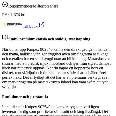
Rekommenderad återförsäljare
Från
1 676
kr
Till butik
Stabil premiumkänsla och smidig, tyst kapning
När du tar upp Knipex 902540 känns den direkt gedigen i handen –
den matta, halkfria ytan ger trygghet även om fingrarna är fuktiga,
och metallen har en solid tyngd utan att bli klumpig. Matarskruven
snurrar med ett precist, mjukt motstånd och ger ifrån sig ett dämpat
klick när rätt tryck uppnås. När du kapar ett kopparrör hörs ett
diskret, rent skärljud och du känner hur stödvalsarna håller röret
perfekt rakt. Det är tydligt att det här är ett premium-verktyg, även
om markeringarna på matarskruven ibland kan vara svåra att tyda i
svagt ljus.
Funktioner och prestanda
I praktiken är Knipex 902540 ett kapverktyg som verkligen
levererar för dig som prioriterar släta snitt och lång livslängd. Det