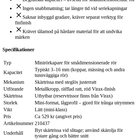
Ingen snabbmatning; tar längre tid vid seriekapningar
Saknar inbyggd gradare, kräver separat verktyg för
finfinish
Kräver tålamod på hårdare material för att undvika
märken
Specifikationer
Typ
Minirörkapare för smådimensionerade rör
Typiskt 3–16 mm (koppar, mässing och andra
Kapacitet
tunnväggiga rör)
Mekanism
Skärtrissa med steglös justerratt
Utförande
Metallkropp, räfflad ratt, röd Virax-finish
Skärtrissa
Utbytbar (reservtrissor finns från Virax)
Storlek
Mini-format, lågprofil – gjord för trånga utrymmen
Vikt
Lätt (mini-klass)
Pris
Ca 529 kr (angivet pris)
Artikelnummer
210437
Byt skärtrissa vid slitage; använd skärolja för
Underhåll
tystare gång och bättre snitt