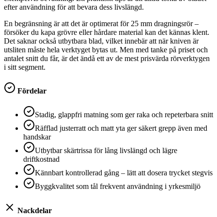
efter användning för att bevara dess livslängd.
En begränsning är att det är optimerat för 25 mm dragningsrör –
försöker du kapa grövre eller hårdare material kan det kännas klent.
Det saknar också utbytbara blad, vilket innebär att när kniven är
utsliten måste hela verktyget bytas ut. Men med tanke på priset och
antalet snitt du får, är det ändå ett av de mest prisvärda rörverktygen
i sitt segment.
Fördelar
Stadig, glappfri matning som ger raka och repeterbara snitt
Räfflad justerratt och matt yta ger säkert grepp även med
handskar
Utbytbar skärtrissa för lång livslängd och lägre
driftkostnad
Kännbart kontrollerad gång – lätt att dosera trycket stegvis
Byggkvalitet som tål frekvent användning i yrkesmiljö
Nackdelar