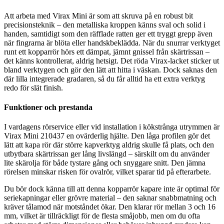
Att arbeta med Virax Mini är som att skruva på en robust bit
precisionsteknik – den metalliska kroppen känns sval och solid i
handen, samtidigt som den räfflade ratten ger ett tryggt grepp även
när fingrarna är blöta eller handskbeklädda. När du snurrar verktyget
runt ett kopparrör hörs ett dämpat, jämnt gnissel från skärtrissan –
det känns kontrollerat, aldrig hetsigt. Det röda Virax-lacket sticker ut
bland verktygen och gör den lätt att hitta i väskan. Dock saknas den
där lilla integrerade gradaren, så du får alltid ha ett extra verktyg
redo för slät finish.
Funktioner och prestanda
I vardagens rörservice eller vid installation i kökstrånga utrymmen är
Virax Mini 210437 en ovärderlig hjälte. Den låga profilen gör det
lätt att kapa rör där större kapverktyg aldrig skulle få plats, och den
utbytbara skärtrissan ger lång livslängd – särskilt om du använder
lite skärolja för både tystare gång och snyggare snitt. Den jämna
rörelsen minskar risken för ovalrör, vilket sparar tid på efterarbete.
Du bör dock känna till att denna kopparrör kapare inte är optimal för
seriekapningar eller grövre material – den saknar snabbmatning och
kräver tålamod när motståndet ökar. Den klarar rör mellan 3 och 16
mm, vilket är tillräckligt för de flesta småjobb, men om du ofta