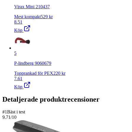
Virax Mini 210437
Mest kompakt
529
kr
8.51
Köp
5
P-lindberg 9060679
Topprankad för PEX
220
kr
7.61
Köp
Detaljerade produktrecensioner
#
1
Bäst i test
9.71
/10