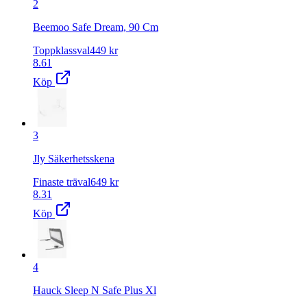
2
Beemoo Safe Dream, 90 Cm
Toppklassval
449
kr
8.61
Köp
3
Jly Säkerhetsskena
Finaste träval
649
kr
8.31
Köp
4
Hauck Sleep N Safe Plus Xl