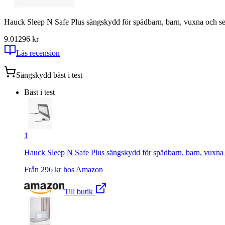
Hauck Sleep N Safe Plus sängskydd för spädbarn, barn, vuxna och seni
9.01
296
kr
Läs recension
Sängskydd
bäst i test
Bäst i test
1
Hauck Sleep N Safe Plus sängskydd för spädbarn, barn, vuxna oc
Från
296
kr hos
Amazon
Till butik