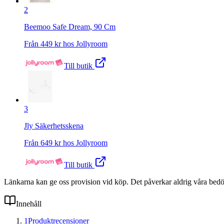
2
Beemoo Safe Dream, 90 Cm
Från
449
kr hos
Jollyroom
Till butik
3
Jly Säkerhetsskena
Från
649
kr hos
Jollyroom
Till butik
Länkarna kan ge oss provision vid köp. Det påverkar aldrig våra bed
Innehåll
1
Produktrecensioner