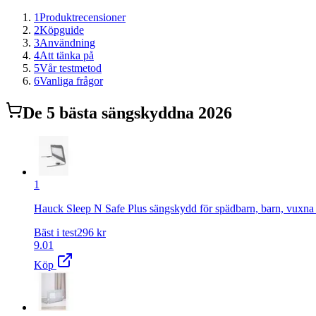
1
Produktrecensioner
2
Köpguide
3
Användning
4
Att tänka på
5
Vår testmetod
6
Vanliga frågor
De
5
bästa
sängskydd
na 2026
1
Hauck Sleep N Safe Plus sängskydd för spädbarn, barn, vuxna oc
Bäst i test
296
kr
9.01
Köp