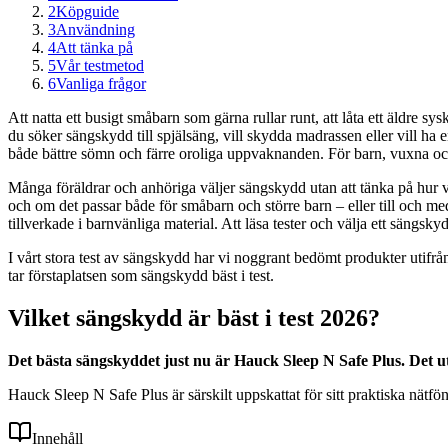
2
Köpguide
3
Användning
4
Att tänka på
5
Vår testmetod
6
Vanliga frågor
Att natta ett busigt småbarn som gärna rullar runt, att låta ett äldre 
du söker sängskydd till spjälsäng, vill skydda madrassen eller vill ha 
både bättre sömn och färre oroliga uppvaknanden. För barn, vuxna och
Många föräldrar och anhöriga väljer sängskydd utan att tänka på hur vikt
och om det passar både för småbarn och större barn – eller till och m
tillverkade i barnvänliga material. Att läsa tester och välja ett säng
I vårt stora test av sängskydd har vi noggrant bedömt produkter utifr
tar förstaplatsen som sängskydd bäst i test.
Vilket sängskydd är bäst i test 2026?
Det bästa sängskyddet just nu är Hauck Sleep N Safe Plus. Det ut
Hauck Sleep N Safe Plus är särskilt uppskattat för sitt praktiska nät
Innehåll