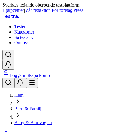
Sveriges ledande oberoende testplattform
Hjälpcenter
|
Vår redaktion
|
För företag
|
Press
Testra
.
Tester
Kategorier
Så testar vi
Om oss
Logga in
Skapa konto
Hem
Barn & Familj
Baby & Barnvagnar