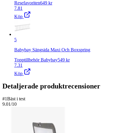
Resefavoriten
649
kr
7.81
Köp
5
Babybay Sängsida Maxi Och Boxspring
Topptillbehör Babybay
549
kr
7.31
Köp
Detaljerade produktrecensioner
#
1
Bäst i test
9.01
/10