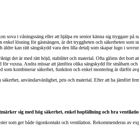
syskon sova i våningssäng eller att hjälpa en senior känna sig tryggare p
en enkel lösning för gästsängen, är det tryggheten och säkerheten som st
 äldre kan rätt sängskydd vara den lilla detalj som skapar lugn i sovr
igt det är med rätt höjd, stabilitet och material. Ofta glöms det bort at
ed för vuxna. Andra missar att jämföra olika sängskydd för småbarn och 
skydd som kombinerar säkerhet, funktion och enkel montering är därför av
ån säkerhet, användarvänlighet, pris och material. Efter att ha jämfört
märker sig med hög säkerhet, enkel hopfällning och bra ventilatio
fönster som ger både ögonkontakt och ventilation. Rekommenderas av exper