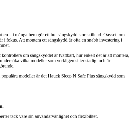
å natten – i många hem gör ett bra sängskydd stor skillnad. Oavsett om
år i fokus. Att montera ett sängskydd är ofta en snabb investering i
ummet.
t kontrollera om sängskyddet är tvättbart, hur enkelt det är att montera,
undersöka vilka modeller som verkligen sitter stadigt och är
görande.
 fem populära modeller är det Hauck Sleep N Safe Plus sängskydd som
n.
ter tack vare sin användarvänlighet och flexibilitet.