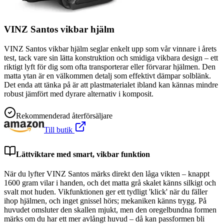
VINZ Santos vikbar hjälm
VINZ Santos vikbar hjälm seglar enkelt upp som vår vinnare i årets
test, tack vare sin lätta konstruktion och smidiga vikbara design – ett
riktigt lyft för dig som ofta transporterar eller förvarar hjälmen. Den
matta ytan är en välkommen detalj som effektivt dämpar solblänk.
Det enda att tänka på är att plastmaterialet ibland kan kännas mindre
robust jämfört med dyrare alternativ i komposit.
Rekommenderad återförsäljare
Till butik
Lättviktare med smart, vikbar funktion
När du lyfter VINZ Santos märks direkt den låga vikten – knappt
1600 gram vilar i handen, och det matta grå skalet känns silkigt och
svalt mot huden. Vikfunktionen ger ett tydligt 'klick' när du fäller
ihop hjälmen, och inget gnissel hörs; mekaniken känns trygg. På
huvudet omsluter den skallen mjukt, men den oregelbundna formen
märks om du har ett mer avlångt huvud – då kan passformen bli