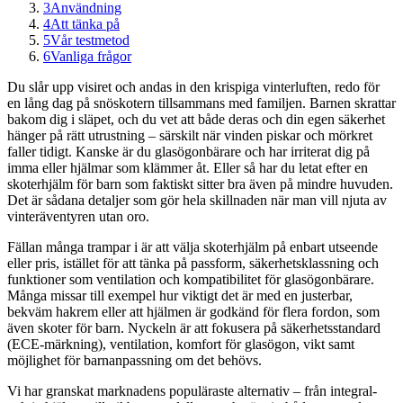
3
Användning
4
Att tänka på
5
Vår testmetod
6
Vanliga frågor
Du slår upp visiret och andas in den krispiga vinterluften, redo för
en lång dag på snöskotern tillsammans med familjen. Barnen skrattar
bakom dig i släpet, och du vet att både deras och din egen säkerhet
hänger på rätt utrustning – särskilt när vinden piskar och mörkret
faller tidigt. Kanske är du glasögonbärare och har irriterat dig på
imma eller hjälmar som klämmer åt. Eller så har du letat efter en
skoterhjälm för barn som faktiskt sitter bra även på mindre huvuden.
Det är sådana detaljer som gör hela skillnaden när man vill njuta av
vinteräventyren utan oro.
Fällan många trampar i är att välja skoterhjälm på enbart utseende
eller pris, istället för att tänka på passform, säkerhetsklassning och
funktioner som ventilation och kompatibilitet för glasögonbärare.
Många missar till exempel hur viktigt det är med en justerbar,
bekväm hakrem eller att hjälmen är godkänd för flera fordon, som
även skoter för barn. Nyckeln är att fokusera på säkerhetsstandard
(ECE-märkning), ventilation, komfort för glasögon, vikt samt
möjlighet för barnanpassning om det behövs.
Vi har granskat marknadens populäraste alternativ – från integral-