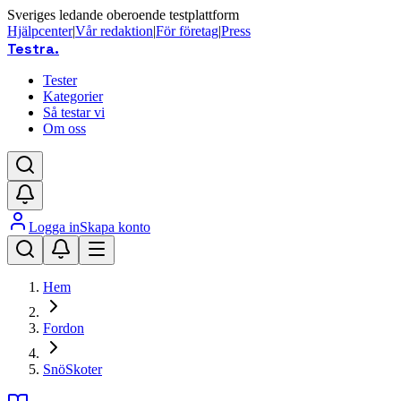
Sveriges ledande oberoende testplattform
Hjälpcenter
|
Vår redaktion
|
För företag
|
Press
Testra
.
Tester
Kategorier
Så testar vi
Om oss
Logga in
Skapa konto
Hem
Fordon
SnöSkoter