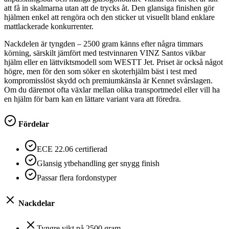
att få in skalmarna utan att de trycks åt. Den glansiga finishen gör
hjälmen enkel att rengöra och den sticker ut visuellt bland enklare
mattlackerade konkurrenter.
Nackdelen är tyngden – 2500 gram känns efter några timmars
körning, särskilt jämfört med testvinnaren VINZ Santos vikbar
hjälm eller en lättviktsmodell som WESTT Jet. Priset är också något
högre, men för den som söker en skoterhjälm bäst i test med
kompromisslöst skydd och premiumkänsla är Kennet svårslagen.
Om du däremot ofta växlar mellan olika transportmedel eller vill ha
en hjälm för barn kan en lättare variant vara att föredra.
Fördelar
ECE 22.06 certifierad
Glansig ytbehandling ger snygg finish
Passar flera fordonstyper
Nackdelar
Tyngre vikt på 2500 gram