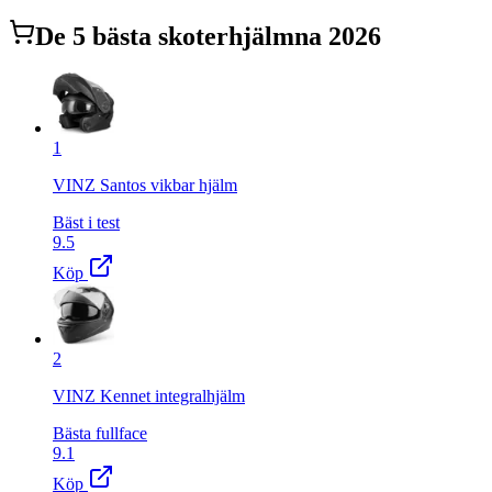
De
5
bästa
skoterhjälm
na 2026
1
VINZ Santos vikbar hjälm
Bäst i test
9.5
Köp
2
VINZ Kennet integralhjälm
Bästa fullface
9.1
Köp