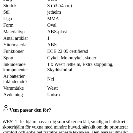
Storlek
‎S (53-54 cm)
Stil
‎jethelm
Liga
‎MMA
Form
‎Oval
Materialtyp
‎ABS-plast
Antal artiklar
‎1
Yttermaterial
‎ABS
Funktioner
‎ECE 22.05 certifierad
Sport
‎Cykel, Motorcykel, skoter
Inkluderade
‎1 x Westt Jethelm, Extra stoppning,
komponenter
Skyddsfodral
Är batterier
‎Nej
inkluderade?
Varumärke
‎Westt
Avdelning
‎Unisex
Vem passar den för?
WESTT Jet hjälm passar dig som söker en lätt, smidig och diskret
skoterhjälm för vuxna med mindre huvud, särskilt om du prioriterar
komfort och enkelhet framför senaste tekniken. Den passar utmärkt