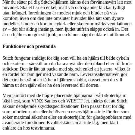
När du sätter på dig Stitch-hjälmen känns den förvånansvärt lätt mot
huvudet. Skalet har en enkel, matt yta och spännet klickar tydligt
utan krångel. Inredningen är modest mjuk och bjuder på viss
komfort, även om den inte omsluter huvudet lika tätt som dyrare
modeller. Under en kortare cykel- eller skotertur märks ventilationen
av – det blir aldrig instängt, men ljudet utifrån släpps också in. Det
är en hjälm som gör sitt jobb, men känns något enklare i utförandet.
Funktioner och prestanda
Stitch fungerar smidigt för dig som vill ha en hjälm till både cykeln
och skotern – särskilt om du bara använder den ibland eller för korta
sträckor. Den är lätt att packa med sig och enkel att justera, vilket är
en fördel för familjer med växande barn. Leveransalternativen gör
det extra bekvämt att få hem hjälmen snabbt, oavsett om du vill
hämta ut den själv eller ha den levererad till dörren.
Men jämfört med de högre placerade hjälmarna i vårt skoterhjälm
bäst i test, som VINZ Santos och WESTT Jet, märks det att Stitch
saknar detaljerade skyddsspecifikationer. Den passar bäst för dig
som prioriterar pris eller behöver en reservhjälm – inte för den som
söker maximal säkerhet eller en skoterhjälm för glasögonbärare med
avancerade funktioner. Kvalitetskänslan är inte låg, men klart
enklare än hos testvinnarna.