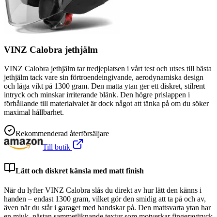
VINZ Calobra jethjälm
VINZ Calobra jethjälm tar tredjeplatsen i vårt test och utses till bästa
jethjälm tack vare sin förtroendeingivande, aerodynamiska design
och låga vikt på 1300 gram. Den matta ytan ger ett diskret, stilrent
intryck och minskar irriterande blänk. Den högre prislappen i
förhållande till materialvalet är dock något att tänka på om du söker
maximal hållbarhet.
Rekommenderad återförsäljare
Till butik
Lätt och diskret känsla med matt finish
När du lyfter VINZ Calobra slås du direkt av hur lätt den känns i
handen – endast 1300 gram, vilket gör den smidig att ta på och av,
även när du står i garaget med handskar på. Den mattsvarta ytan har
en mjuk, nästan sammetliknande textur som motverkar fingeravtryck