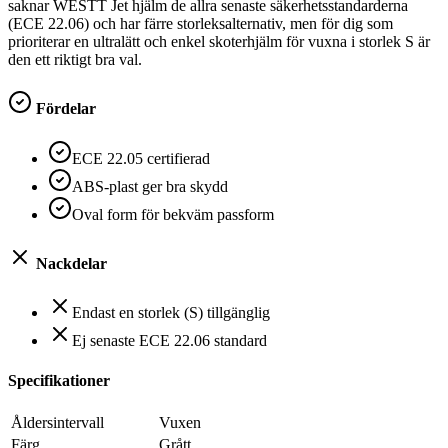
saknar WESTT Jet hjälm de allra senaste säkerhetsstandarderna
(ECE 22.06) och har färre storleksalternativ, men för dig som
prioriterar en ultralätt och enkel skoterhjälm för vuxna i storlek S är
den ett riktigt bra val.
Fördelar
ECE 22.05 certifierad
ABS-plast ger bra skydd
Oval form för bekväm passform
Nackdelar
Endast en storlek (S) tillgänglig
Ej senaste ECE 22.06 standard
Specifikationer
Åldersintervall
‎Vuxen
Färg
‎Grått