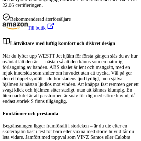
22.06-certifieringen.
Rekommenderad återförsäljare
Till butik
Lättviktare med luftig komfort och diskret design
När du lyfter upp WESTT Jet hjälm för första gången slås du av hur
oväntat lätt den är — nästan så att den känns som en naturlig
förlängning av handen. ABS-skalet är lent och mattgrått, med en
mjuk innersida som smiter om huvudet utan att trycka. Väl på ger
den ett öppet synfält – du hör stadens ljud tydligt, men själva
hjälmen är nästan ljudlös mot vinden. Att knäppa fast remmen ger ett
svagt klick och hjälmen sitter stadigt, utan att kännas klumpig. En
liten nackdel är att passformen är snäv för dig med större huvud, då
endast storlek S finns tillgänglig.
Funktioner och prestanda
Begränsningen ligger framförallt i storleken – är du ute efter en
skoterhjälm bäst i test för barn eller vuxna med större huvud får du
leta vidare. Jämfört med toppval som VINZ Santos eller Calobra