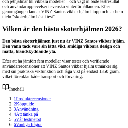
och jethjälmar till vikbara modeller – och vägt in både testresultat
och användarupplevelser i svenska vinterförhållanden. Efter
genomgången landar VINZ Santos vikbar hjälm i topp och tar hem
titeln "skoterhjälm bäst i test".
Vilken är den bästa skoterhjälmen 2026?
Den bästa skoterhjälmen just nu är VINZ Santos vikbar hjälm.
Den vann tack vare sin lätta vikt, smidiga vikbara design och
matta, bländskyddande yta.
Efter att ha jämfört fem modeller visar tester och verifierade
användarrecensioner att VINZ Santos vikbar hjälm utmärker sig
med sin praktiska vikfunktion och låga vikt på endast 1350 gram,
vilket förenklar både transport och förvaring.
Innehåll
1
Produktrecensioner
2
Köpguide
3
Användning
4
Att tänka på
5
Vår testmetod
6
Vanliga frågor