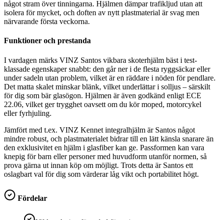
något stram över tinningarna. Hjälmen dämpar trafikljud utan att
isolera för mycket, och doften av nytt plastmaterial är svag men
närvarande första veckorna.
Funktioner och prestanda
I vardagen märks VINZ Santos vikbara skoterhjälm bäst i test-
klassade egenskaper snabbt: den går ner i de flesta ryggsäckar eller
under sadeln utan problem, vilket är en räddare i nöden för pendlare.
Det matta skalet minskar blänk, vilket underlättar i solljus – särskilt
för dig som bär glasögon. Hjälmen är även godkänd enligt ECE
22.06, vilket ger trygghet oavsett om du kör moped, motorcykel
eller fyrhjuling.
Jämfört med t.ex. VINZ Kennet integralhjälm är Santos något
mindre robust, och plastmaterialet bidrar till en lätt känsla snarare än
den exklusivitet en hjälm i glasfiber kan ge. Passformen kan vara
knepig för barn eller personer med huvudform utanför normen, så
prova gärna ut innan köp om möjligt. Trots detta är Santos ett
oslagbart val för dig som värderar låg vikt och portabilitet högt.
Fördelar