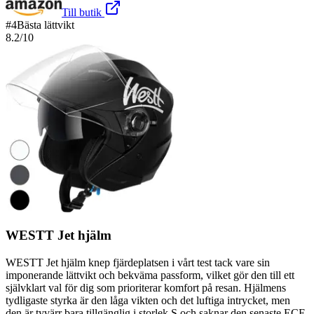
Till butik
#
4
Bästa lättvikt
8.2
/10
WESTT Jet hjälm
WESTT Jet hjälm knep fjärdeplatsen i vårt test tack vare sin
imponerande lättvikt och bekväma passform, vilket gör den till ett
självklart val för dig som prioriterar komfort på resan. Hjälmens
tydligaste styrka är den låga vikten och det luftiga intrycket, men
den är tyvärr bara tillgänglig i storlek S och saknar den senaste ECE