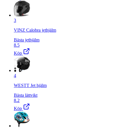
3
VINZ Calobra jethjälm
Bästa jethjälm
8.5
Köp
4
WESTT Jet hjälm
Bästa lättvikt
8.2
Köp