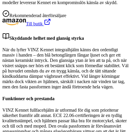
modeller levererar Kennet en kompromisslös känsla av skydd.
Rekommenderad återförsäljare
Till butik
Skyddande helhet med glansig styrka
När du lyfter VINZ Kennet integralhjälm känns den ordentligt
massiv i handen – den blå betongfärgen fångar ljuset och ger ett
nästan keramiskt intryck. Den glansiga ytan är len att ta på, och när
visiret snäpps ner hörs ett bestämt klick som förmedlar stabilitet. Väl
på huvudet omsluts du av en trygg känsla, och de tätt sittande
kindkuddarna dämpar vägbruset effektivt. Vid längre körningar
märks dock vikten av hjälmen, särskilt i nacken när vinden tar tag,
men den fasta passformen inger ändå förtroende hela vägen.
Funktioner och prestanda
VINZ Kennet fullfacehjälm är utformad för dig som prioriterar
säkerhet framför allt annat. ECE 22.06-certifieringen är en tydlig
kvalitetsstämpel, och hjälmen passar lika bra för motorcykel, skoter
och till och med moped. Den ovala passformen är förvånansvärt
anpassningsbar och många glasögonbärare vittnar om att det är lätt