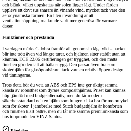
och blänk, vilket uppskattas när solen ligger lågt. Under färden
upplevs ett dovt sus snarare än vinande vind, mycket tack vare den
aerodynamiska formen. En liten invändning är att
ventilationsöppningarna kunde varit mer generösa för varmare
dagar.
Funktioner och prestanda
I vardagen märks Calobra framför allt genom sin låga vikt – nacken
blir inte trött även vid längre turer, och hjälmen sitter stabilt utan att
klämma. ECE 22.06-certifieringen ger trygghet, och den matta
finishen gör den lätt att hålla snygg. Den passar även bra som
skoterhjälm för glasögonbärare, tack vare en relativt öppen design
vid tinningarna.
Trots detta bör du veta att ABS och EPS inte ger riktigt samma
känsla av robusthet som dyrare komposithjälmar. Priset kan kännas
högt jämfört med budgetalternativ, men du får modern
säkerhetsstandard och en hjälm som fungerar lika bra för motorcykel
som för skoter. I jämförelse med Stitch budgethjälm är komforten
och finishen klart bättre, men du får inte samma premiumkänsla som
hos toppmodellen VINZ Santos.
Fördelar