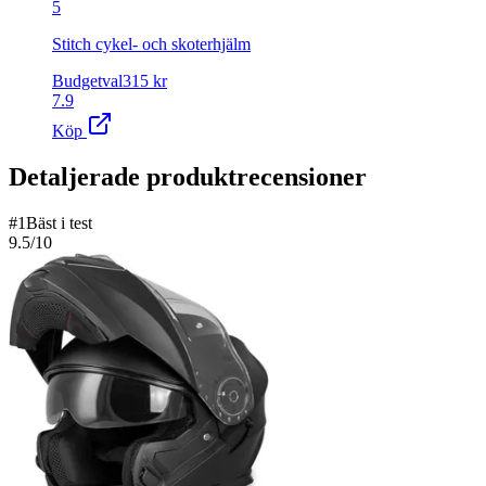
5
Stitch cykel- och skoterhjälm
Budgetval
315
kr
7.9
Köp
Detaljerade produktrecensioner
#
1
Bäst i test
9.5
/10