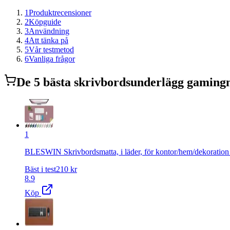
1
Produktrecensioner
2
Köpguide
3
Användning
4
Att tänka på
5
Vår testmetod
6
Vanliga frågor
De
5
bästa
skrivbordsunderlägg gaming
1
BLESWIN Skrivbordsmatta, i läder, för kontor/hem/dekoration (
Bäst i test
210
kr
8.9
Köp