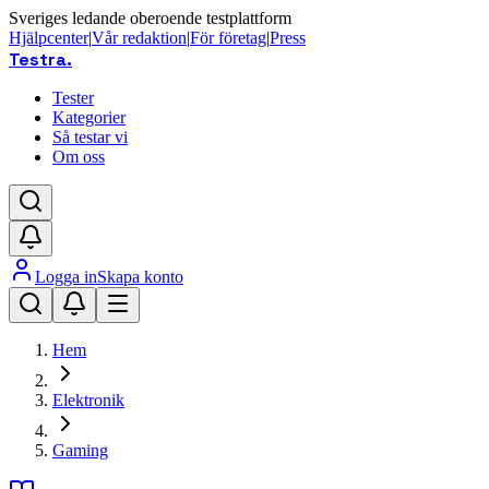
Sveriges ledande oberoende testplattform
Hjälpcenter
|
Vår redaktion
|
För företag
|
Press
Testra
.
Tester
Kategorier
Så testar vi
Om oss
Logga in
Skapa konto
Hem
Elektronik
Gaming