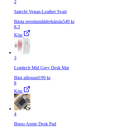
2
Satechi Vegan-Leather Svart
Bästa premiumläderkänsla
549
kr
8.3
Köp
3
Logitech Mid Grey Desk Mat
Bäst allround
199
kr
8
Köp
4
Bigso Annie Desk Pad