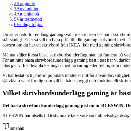
2
Köpguide
3
Användning
4
Att tänka på
5
Vår testmetod
6
Vanliga frågor
Du sitter redo för en lång gamingkväll, men musen fastnar i skrivbord
står stadigt. Eller så vill du bara piffa till ditt gaming skrivbord med 
oavsett om du har ett skrivbord från IKEA, kör med gaming skrivbord
Många väljer första bästa skrivbordsunderlägg utan att fundera på vad s
För att hitta bästa skrivbordsunderlägg gaming bäst i test har vi därfö
plus ger vi för flexibla lösningar med förvaring eller hyllor, som unde
Vi har testat och jämfört populära modeller utifrån användarvänlighe
självklara valet för dig som vill ha både snyggt och funktionellt skri
Vilket skrivbordsunderlägg gaming är bäst 
Det bästa skrivbordsunderlägg gaming just nu är BLESWIN. Den k
BLESWIN har utsetts till testvinnare tack vare sin dubbelsidiga desig
Innehåll