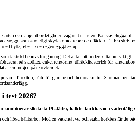
skanten och tangentbordet glider iväg mitt i striden. Kanske pluggar d
något snyggt som samtidigt skyddar mot repor och fläckar. Ett bra skrivbor
 med hylla, eller har en egenbyggd setup.
om faktiskt behövs för gaming. Det är lätt att underskatta hur viktigt r
r fokuserat på stabilitet, enkel rengöring, tillräcklig storlek för tange
rlättar ordningen på skrivbordet.
t, pris och funktion, både för gaming och hemmakontor. Sammantaget ta
vbordsunderlägg.
i test 2026?
ombinerar slitstarkt PU-läder, halkfri korkbas och vattentålig y
n och höga hållbarhet. Med en vattentät yta och stabil korkbas får du 