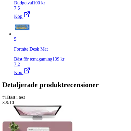
Budgetval
100
kr
7.5
Köp
5
Fortnite Desk Mat
Bäst för temagaming
139
kr
7.2
Köp
Detaljerade produktrecensioner
#
1
Bäst i test
8.9
/10