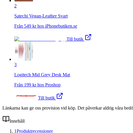
2
Satechi Vegan-Leather Svart
Från
549
kr hos
iPhonebutiken.se
Till butik
3
Logitech Mid Grey Desk Mat
Från
199
kr hos
Proshop
Till butik
Länkarna kan ge oss provision vid köp. Det påverkar aldrig våra bed
Innehåll
1
Produktrecensioner