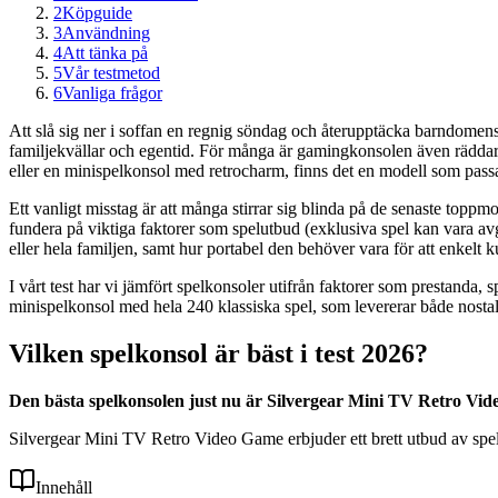
2
Köpguide
3
Användning
4
Att tänka på
5
Vår testmetod
6
Vanliga frågor
Att slå sig ner i soffan en regnig söndag och återupptäcka barndomens k
familjekvällar och egentid. För många är gamingkonsolen även räddar
eller en minispelkonsol med retrocharm, finns det en modell som passa
Ett vanligt misstag är att många stirrar sig blinda på de senaste toppm
fundera på viktiga faktorer som spelutbud (exklusiva spel kan vara avg
eller hela familjen, samt hur portabel den behöver vara för att enkelt 
I vårt test har vi jämfört spelkonsoler utifrån faktorer som prestand
minispelkonsol med hela 240 klassiska spel, som levererar både nostalgi
Vilken spelkonsol är bäst i test 2026?
Den bästa spelkonsolen just nu är Silvergear Mini TV Retro Vid
Silvergear Mini TV Retro Video Game erbjuder ett brett utbud av spel o
Innehåll