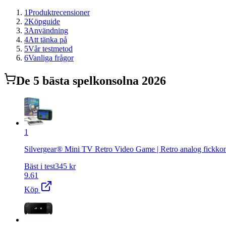
1
Produktrecensioner
2
Köpguide
3
Användning
4
Att tänka på
5
Vår testmetod
6
Vanliga frågor
De
5
bästa
spelkonsol
na 2026
1
Silvergear® Mini TV Retro Video Game | Retro analog fickkonsol
Bäst i test
345
kr
9.61
Köp