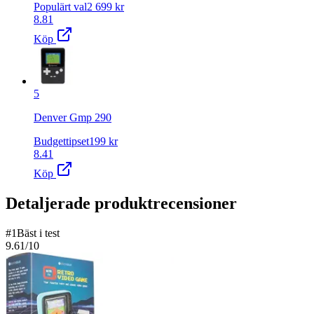
Populärt val
2 699
kr
8.81
Köp
5
Denver Gmp 290
Budgettipset
199
kr
8.41
Köp
Detaljerade produktrecensioner
#
1
Bäst i test
9.61
/10