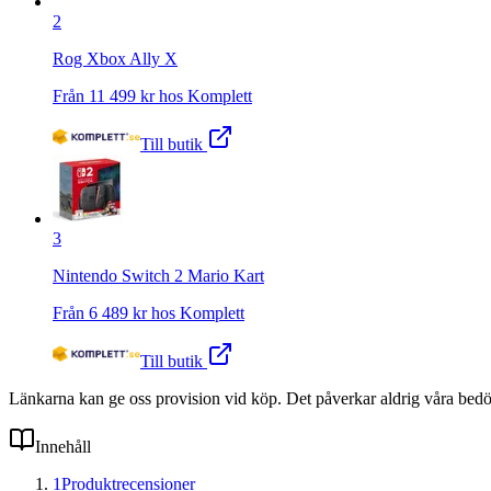
2
Rog Xbox Ally X
Från
11 499
kr hos
Komplett
Till butik
3
Nintendo Switch 2 Mario Kart
Från
6 489
kr hos
Komplett
Till butik
Länkarna kan ge oss provision vid köp. Det påverkar aldrig våra bed
Innehåll
1
Produktrecensioner