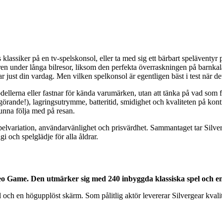
lassiker på en tv-spelskonsol, eller ta med sig ett bärbart speläventyr p
en under långa bilresor, liksom den perfekta överraskningen på barnka
r just din vardag. Men vilken spelkonsol är egentligen bäst i test när 
odellerna eller fastnar för kända varumärken, utan att tänka på vad som f
örande!), lagringsutrymme, batteritid, smidighet och kvaliteten på kontr
kunna följa med på resan.
a, spelvariation, användarvänlighet och prisvärdhet. Sammantaget tar S
 och spelglädje för alla åldrar.
eo Game. Den utmärker sig med 240 inbyggda klassiska spel och en
ch en högupplöst skärm. Som pålitlig aktör levererar Silvergear kvalite