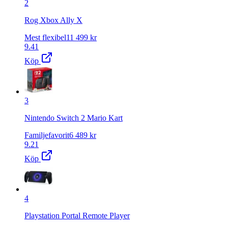
2
Rog Xbox Ally X
Mest flexibel
11 499
kr
9.41
Köp
3
Nintendo Switch 2 Mario Kart
Familjefavorit
6 489
kr
9.21
Köp
4
Playstation Portal Remote Player