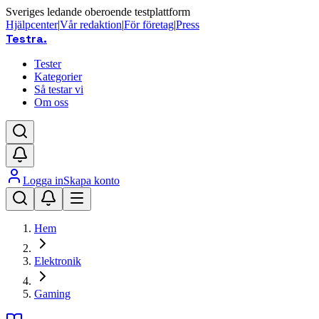
Sveriges ledande oberoende testplattform
Hjälpcenter
|
Vår redaktion
|
För företag
|
Press
Testra
.
Tester
Kategorier
Så testar vi
Om oss
Logga in
Skapa konto
Hem
Elektronik
Gaming