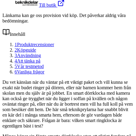
Till butik
Länkarna kan ge oss provision vid köp. Det påverkar aldrig våra
bedömningar.
Innehåll
1
Produktrecensioner
2
Köpguide
3
Användning
4
Att tänka på
5
Vår testmetod
6
Vanliga frågor
Du vet känslan när du väntar på ett viktigt paket och vill kunna se
exakt när budet ringer på dörren, eller när barnen kommer hem från
skolan men du själv är på jobbet. En smart dörrklocka med kamera
kan också ge trygghet när du ligger i soffan på kvällen och någon
oväntat ringer på, eller när du är bortrest men vill ha full koll på vem
som besöker ditt hem. De här små teknikprylarna har snabbt blivit
en kär del i många smarta hem, eftersom de gör vardagen både
enklare och säkrare. Frågan är bara: vilken smart ringklocka är
egentligen bäst i test?