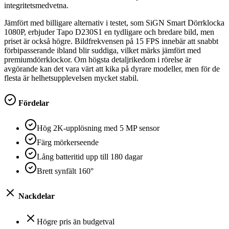
integritetsmedvetna.
Jämfört med billigare alternativ i testet, som SiGN Smart Dörrklocka
1080P, erbjuder Tapo D230S1 en tydligare och bredare bild, men
priset är också högre. Bildfrekvensen på 15 FPS innebär att snabbt
förbipasserande ibland blir suddiga, vilket märks jämfört med
premiumdörrklockor. Om högsta detaljrikedom i rörelse är
avgörande kan det vara värt att kika på dyrare modeller, men för de
flesta är helhetsupplevelsen mycket stabil.
Fördelar
Hög 2K-upplösning med 5 MP sensor
Färg mörkerseende
Lång batteritid upp till 180 dagar
Brett synfält 160°
Nackdelar
Högre pris än budgetval