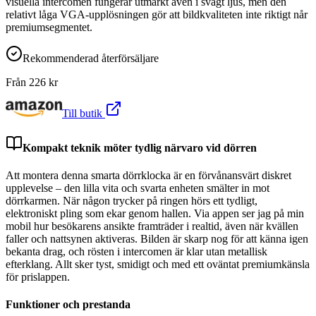
visuella intercomen fungerar utmärkt även i svagt ljus, men den
relativt låga VGA-upplösningen gör att bildkvaliteten inte riktigt når
premiumsegmentet.
Rekommenderad återförsäljare
Från
226
kr
Till butik
Kompakt teknik möter tydlig närvaro vid dörren
Att montera denna smarta dörrklocka är en förvånansvärt diskret
upplevelse – den lilla vita och svarta enheten smälter in mot
dörrkarmen. När någon trycker på ringen hörs ett tydligt,
elektroniskt pling som ekar genom hallen. Via appen ser jag på min
mobil hur besökarens ansikte framträder i realtid, även när kvällen
faller och nattsynen aktiveras. Bilden är skarp nog för att känna igen
bekanta drag, och rösten i intercomen är klar utan metallisk
efterklang. Allt sker tyst, smidigt och med ett oväntat premiumkänsla
för prislappen.
Funktioner och prestanda