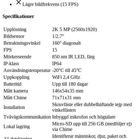
Lägre bildfrekvens (15 FPS)
Specifikationer
Upplösning
2K 5 MP (2560x1920)
Bildsensor
1/2.7"
Betraktningsvinkel
160° diagonalt
FPS
15
Mörkerseende
850 nm IR LED, färg
IP-klass
IP64
Användningstemperatur
-20°C till 45°C
Uppkoppling
WiFi 2,4 GHz
Batteritid
Upp till 180 dagar
Mått kamera
146x54x35 mm
Mått Chime
71x71x31 mm
Skruvfäste eller dubbelhäftande tejp med
Installation
vinkelfästen
Tvåvägskommunikation
Inbyggd mikrofon och högtalare
Micro-SD upp till 256 GB (medföljer ej)
Lokal lagring
via Chime
Identifierar människor, djur, paket och
AI-detektering