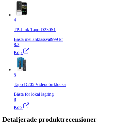
4
TP-Link Tapo D230S1
Bästa mellanklassval
999
kr
8.3
Köp
5
Tapo D205 Videodörrklocka
Bästa för lokal lagring
8
Köp
Detaljerade produktrecensioner