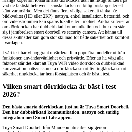
Många köper sin första smarta dörrklocka utan att riktigt fundera på
vad de faktiskt behöver – kanske lockar en billig prislapp eller ett
känt varumärke. Men det finns flera viktiga saker att tänka på:
bildkvalitet (HD eller 2K?), nattsyn, enkel installation, batteritid, och
om videoströmmen kan sparas lokalt eller i molnet. Andra kriterier är
om dörrklockan har dubbelriktad kommunikation och hur den står
sig i jämförelsen smart doorbell vs security camera. Att känna till
dessa skillnader kan göra stor skillnad för både säkerhet och komfort
i vardagen.
I vårt test har vi noggrant utvärderat fem populära modeller utifrån
funktioner, användarvänlighet och prisvärde. Efter att ha vägt alla
faktorer står det klart att Tuya WiFi video dörrklocka dubbelriktad
konversation nattsynskamera dörrklocka smart liv ringklocka smart
säkerhet ringklocka tar hem förstaplatsen och är bäst i test.
Vilken smart dörrklocka är bäst i test
2026?
Den bästa smarta dörrklockan just nu är Tuya Smart Doorbell.
Den har dubbelriktad kommunikation, nattsyn och smidig
integration med Smart Life-appen.
Tuya Smart Doorbell från Muuoeou utmärker sig genom