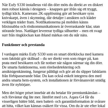
När Eufy S330 installeras vid din dörr möts du direkt av en diskret
men robust känsla i designen – knappen ger ifrån sig ett tryggt,
tydligt klick. Kamerans 2K-upplösning gör att besökare syns
knivskarpt, även i skymning, där detaljer i ansikten och kläder
verkligen träder fram. Notifikationerna på mobilen känns
blixtsnabba och röstkommunikationen är överraskande klar, utan
störande brus. Nattläget levererar tydliga silhuetter – men ett svagt
surr från ringklockan kan ibland märkas om du står nära.
Funktioner och prestanda
I vardagen märks Eufy S330 som en smart dörrklocka med kamera
som faktiskt gör skillnad – du ser direkt vem som ringer på, kan
prata med besökaren och får notiser när någon närmar sig din dörr.
De smarta funktionerna, som rörelsedetektering och
ansiktsigenkänning, fungerar pålitligt och gör att du slipper falsklarm
från förbipasserande bilar. Du kan också enkelt integrera den med
andra smarta hem-system, och installationen är förvånansvärt smidig
även för nybörjare.
Men det högre priset innebär att du betalar för premiumkänslan –
och förväntar dig lite mer. Jämfört med t.ex. Aqara G4 får du
visserligen bättre bild, men batteri- och garantiinformation är svårare
att hitta, vilket kan kännas osäkert för vissa. Om du är ute efter lokal