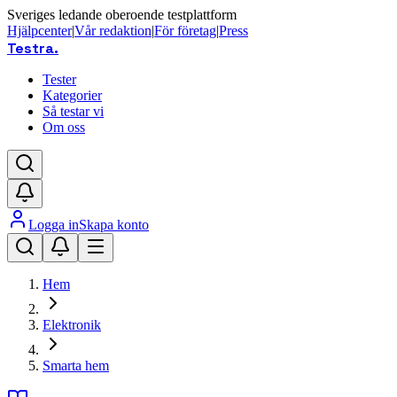
Sveriges ledande oberoende testplattform
Hjälpcenter
|
Vår redaktion
|
För företag
|
Press
Testra
.
Tester
Kategorier
Så testar vi
Om oss
Logga in
Skapa konto
Hem
Elektronik
Smarta hem