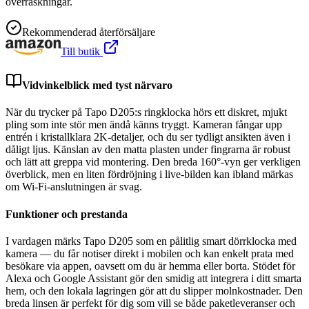
överraskningar.
Rekommenderad återförsäljare
Till butik
Vidvinkelblick med tyst närvaro
När du trycker på Tapo D205:s ringklocka hörs ett diskret, mjukt
pling som inte stör men ändå känns tryggt. Kameran fångar upp
entrén i kristallklara 2K-detaljer, och du ser tydligt ansikten även i
dåligt ljus. Känslan av den matta plasten under fingrarna är robust
och lätt att greppa vid montering. Den breda 160°-vyn ger verkligen
överblick, men en liten fördröjning i live-bilden kan ibland märkas
om Wi-Fi-anslutningen är svag.
Funktioner och prestanda
I vardagen märks Tapo D205 som en pålitlig smart dörrklocka med
kamera — du får notiser direkt i mobilen och kan enkelt prata med
besökare via appen, oavsett om du är hemma eller borta. Stödet för
Alexa och Google Assistant gör den smidig att integrera i ditt smarta
hem, och den lokala lagringen gör att du slipper molnkostnader. Den
breda linsen är perfekt för dig som vill se både paketleveranser och