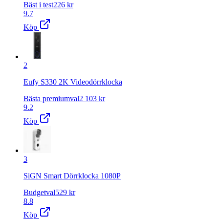
Bäst i test
226
kr
9.7
Köp
2
Eufy S330 2K Videodörrklocka
Bästa premiumval
2 103
kr
9.2
Köp
3
SiGN Smart Dörrklocka 1080P
Budgetval
529
kr
8.8
Köp