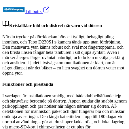
Till butik
Kristallklar bild och diskret närvaro vid dörren
När du trycker på dörrklockan hörs ett tydligt, behagligt pling
inomhus, och Tapo D230S1:s kamera tänds upp utan fördröjning.
Den mattsvarta ytan känns robust och sval mot fingertopparna, och
den breda linsen fångar hela tamburen i sitt djupa synfält. Även i
mörker återges färger oväntat naturligt, och du kan urskilja jackfärg
och ansikten. Ljudet i tvåvägskommunikationen är klart, om än
något dämpat när det blåser – en liten svaghet om dörren vetter mot
öppna ytor.
Funktioner och prestanda
I vardagen är installationen smidig, med både dubbelhäftande tejp
och skruvfäste beroende på dörrtyp. Appen guidar dig snabbt genom
parkopplingen och ger notiser när någon närmar sig dörren. AI-
detektionen för människor, paket och djur fungerar bra och minskar
onödiga aviseringar. Den långa batteritiden – upp till 180 dagar vid
normal användning – gör att du slipper ladda ofta, och lokal lagring
via micro-SD-kort i chime-enheten är ett plus för