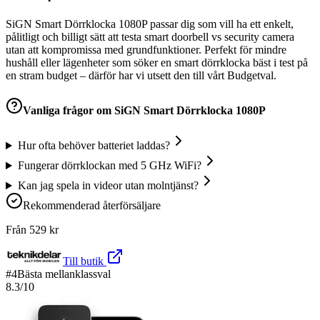
SiGN Smart Dörrklocka 1080P passar dig som vill ha ett enkelt,
pålitligt och billigt sätt att testa smart doorbell vs security camera
utan att kompromissa med grundfunktioner. Perfekt för mindre
hushåll eller lägenheter som söker en smart dörrklocka bäst i test på
en stram budget – därför har vi utsett den till vårt Budgetval.
Vanliga frågor om
SiGN Smart Dörrklocka 1080P
Hur ofta behöver batteriet laddas?
Fungerar dörrklockan med 5 GHz WiFi?
Kan jag spela in videor utan molntjänst?
Rekommenderad återförsäljare
Från
529
kr
Till butik
#
4
Bästa mellanklassval
8.3
/10