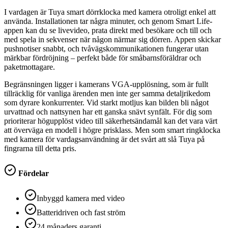
I vardagen är Tuya smart dörrklocka med kamera otroligt enkel att
använda. Installationen tar några minuter, och genom Smart Life-
appen kan du se livevideo, prata direkt med besökare och till och
med spela in sekvenser när någon närmar sig dörren. Appen skickar
pushnotiser snabbt, och tvåvägskommunikationen fungerar utan
märkbar fördröjning – perfekt både för småbarnsföräldrar och
paketmottagare.
Begränsningen ligger i kamerans VGA-upplösning, som är fullt
tillräcklig för vanliga ärenden men inte ger samma detaljrikedom
som dyrare konkurrenter. Vid starkt motljus kan bilden bli något
urvattnad och nattsynen har ett ganska snävt synfält. För dig som
prioriterar högupplöst video till säkerhetsändamål kan det vara värt
att överväga en modell i högre prisklass. Men som smart ringklocka
med kamera för vardagsanvändning är det svårt att slå Tuya på
fingrarna till detta pris.
Fördelar
Inbyggd kamera med video
Batteridriven och fast ström
24 månaders garanti