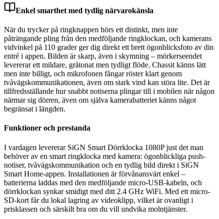
Enkel smarthet med tydlig närvarokänsla
När du trycker på ringknappen hörs ett distinkt, men inte
påträngande pling från den medföljande ringklockan, och kamerans
vidvinkel på 110 grader ger dig direkt ett brett ögonblicksfoto av din
entré i appen. Bilden är skarp, även i skymning – mörkerseendet
levererar ett mildare, gråtonat men tydligt flöde. Chassit känns lätt
men inte billigt, och mikrofonen fångar röster klart genom
tvåvägskommunikationen, även om stark vind kan störa lite. Det är
tillfredsställande hur snabbt notiserna plingar till i mobilen när någon
närmar sig dörren, även om själva kamerabatteriet känns något
begränsat i längden.
Funktioner och prestanda
I vardagen levererar SiGN Smart Dörrklocka 1080P just det man
behöver av en smart ringklocka med kamera: ögonblickliga push-
notiser, tvåvägskommunikation och en tydlig bild direkt i SiGN
Smart Home-appen. Installationen är förvånansvärt enkel –
batterierna laddas med den medföljande micro-USB-kabeln, och
dörrklockan synkar smidigt med ditt 2.4 GHz WiFi. Med ett micro-
SD-kort får du lokal lagring av videoklipp, vilket är ovanligt i
prisklassen och särskilt bra om du vill undvika molntjänster.