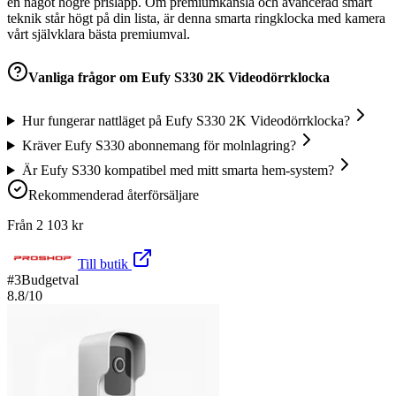
en något högre prislapp. Om premiumkänsla och avancerad smart
teknik står högt på din lista, är denna smarta ringklocka med kamera
vårt självklara bästa premiumval.
Vanliga frågor om
Eufy S330 2K Videodörrklocka
Hur fungerar nattläget på Eufy S330 2K Videodörrklocka?
Kräver Eufy S330 abonnemang för molnlagring?
Är Eufy S330 kompatibel med mitt smarta hem-system?
Rekommenderad återförsäljare
Från
2 103
kr
Till butik
#
3
Budgetval
8.8
/10