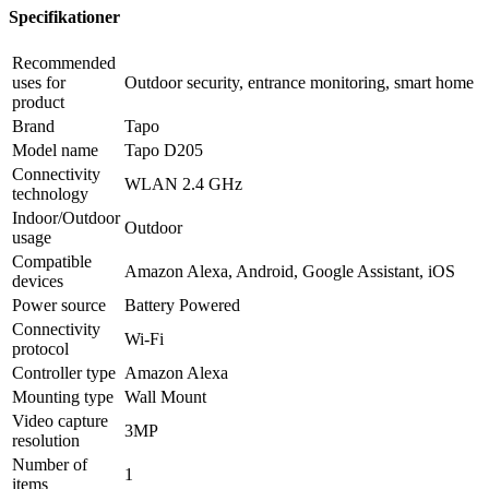
Specifikationer
Recommended
uses for
Outdoor security, entrance monitoring, smart home
product
Brand
Tapo
Model name
Tapo D205
Connectivity
WLAN 2.4 GHz
technology
Indoor/Outdoor
Outdoor
usage
Compatible
Amazon Alexa, Android, Google Assistant, iOS
devices
Power source
Battery Powered
Connectivity
Wi-Fi
protocol
Controller type
Amazon Alexa
Mounting type
‎Wall Mount
Video capture
‎3MP
resolution
Number of
‎1
items