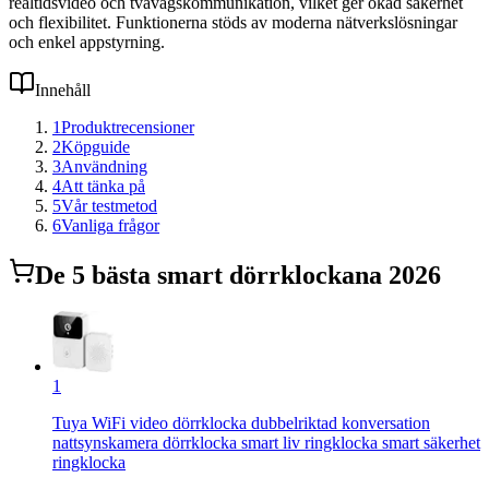
realtidsvideo och tvåvägskommunikation, vilket ger ökad säkerhet
och flexibilitet. Funktionerna stöds av moderna nätverkslösningar
och enkel appstyrning.
Innehåll
1
Produktrecensioner
2
Köpguide
3
Användning
4
Att tänka på
5
Vår testmetod
6
Vanliga frågor
De
5
bästa
smart dörrklocka
na 2026
1
Tuya WiFi video dörrklocka dubbelriktad konversation
nattsynskamera dörrklocka smart liv ringklocka smart säkerhet
ringklocka