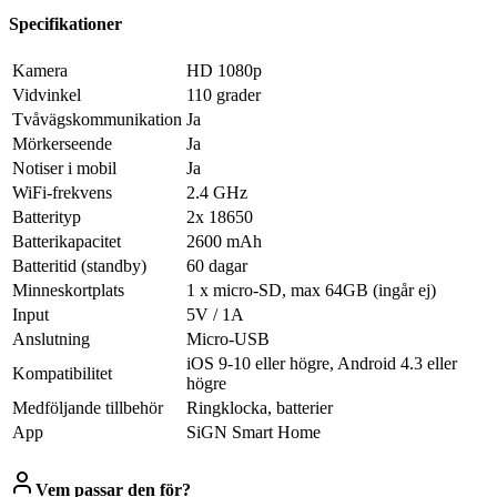
Specifikationer
Kamera
HD 1080p
Vidvinkel
110 grader
Tvåvägskommunikation
Ja
Mörkerseende
Ja
Notiser i mobil
Ja
WiFi-frekvens
2.4 GHz
Batterityp
2x 18650
Batterikapacitet
2600 mAh
Batteritid (standby)
60 dagar
Minneskortplats
1 x micro-SD, max 64GB (ingår ej)
Input
5V / 1A
Anslutning
Micro-USB
iOS 9-10 eller högre, Android 4.3 eller
Kompatibilitet
högre
Medföljande tillbehör
Ringklocka, batterier
App
SiGN Smart Home
Vem passar den för?