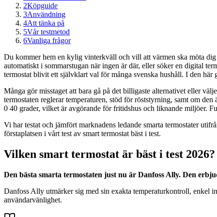
2
Köpguide
3
Användning
4
Att tänka på
5
Vår testmetod
6
Vanliga frågor
Du kommer hem en kylig vinterkväll och vill att värmen ska möta dig 
automatiskt i sommarstugan när ingen är där, eller söker en digital ter
termostat blivit ett självklart val för många svenska hushåll. I den här
Många gör misstaget att bara gå på det billigaste alternativet eller väl
termostaten reglerar temperaturen, stöd för röststyrning, samt om den 
0 40 grader, vilket är avgörande för fritidshus och liknande miljöer.
Vi har testat och jämfört marknadens ledande smarta termostater utifrå
förstaplatsen i vårt test av smart termostat bäst i test.
Vilken smart termostat är bäst i test 2026?
Den bästa smarta termostaten just nu är Danfoss Ally. Den erbj
Danfoss Ally utmärker sig med sin exakta temperaturkontroll, enkel i
användarvänlighet.