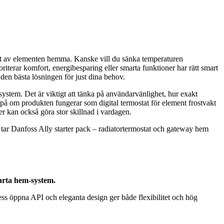
ängt av elementen hemma. Kanske vill du sänka temperaturen
riterar komfort, energibesparing eller smarta funktioner har rätt smart
a den bästa lösningen för just dina behov.
esystem. Det är viktigt att tänka på användarvänlighet, hur exakt
l på om produkten fungerar som digital termostat för element frostvakt
r kan också göra stor skillnad i vardagen.
t tar Danfoss Ally starter pack – radiatortermostat och gateway hem
arta hem-system.
ss öppna API och eleganta design ger både flexibilitet och hög