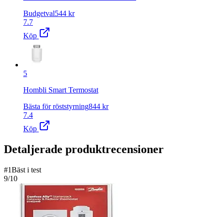
Budgetval
544
kr
7.7
Köp
5
Hombli Smart Termostat
Bästa för röststyrning
844
kr
7.4
Köp
Detaljerade produktrecensioner
#
1
Bäst i test
9
/10