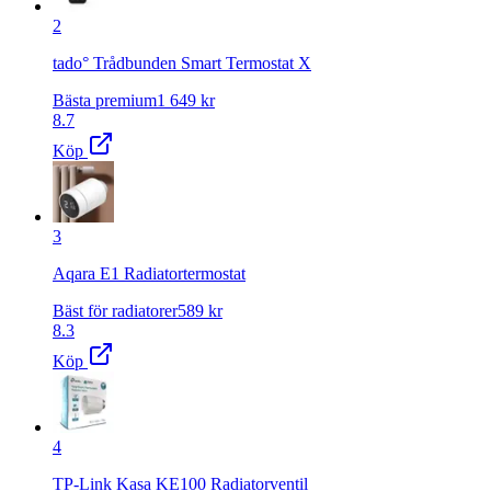
2
tado° Trådbunden Smart Termostat X
Bästa premium
1 649
kr
8.7
Köp
3
Aqara E1 Radiatortermostat
Bäst för radiatorer
589
kr
8.3
Köp
4
TP-Link Kasa KE100 Radiatorventil