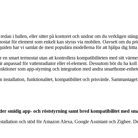
redan i hallen, eller sitter på kontoret och undrar om du verkligen st
mostat för element som enkelt kan styras via mobilen. Oavsett om du prio
 guiden har vi samlat de mest populära modellerna för att hjälpa dig hitt
jer en smart termostat utan att kontrollera kompatibiliteten med sitt värm
är anpassad för vattenradiator eller el-element. Dessutom bör du ha kol
 Funktioner som app-styrning och integration med andra smarthome-enhete
n installation, funktionalitet, kompatibilitet och prisvärde. Sammantage
uder smidig app- och röststyrning samt bred kompatibilitet med sm
nstallation och stöd för Amazon Alexa, Google Assistant och Zigbee. De