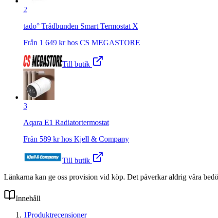
2
tado° Trådbunden Smart Termostat X
Från
1 649
kr hos
CS MEGASTORE
Till butik
3
Aqara E1 Radiatortermostat
Från
589
kr hos
Kjell & Company
Till butik
Länkarna kan ge oss provision vid köp. Det påverkar aldrig våra bed
Innehåll
1
Produktrecensioner