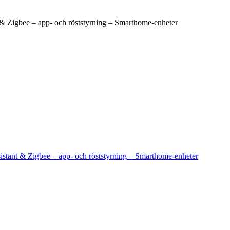
t & Zigbee – app- och röststyrning – Smarthome-enheter
sistant & Zigbee – app- och röststyrning – Smarthome-enheter