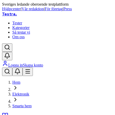
Sveriges ledande oberoende testplattform
Hjälpcenter
|
Vår redaktion
|
För företag
|
Press
Testra
.
Tester
Kategorier
Så testar vi
Om oss
Logga in
Skapa konto
Hem
Elektronik
Smarta hem