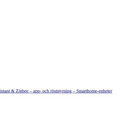
sistant & Zigbee – app- och röststyrning – Smarthome-enheter