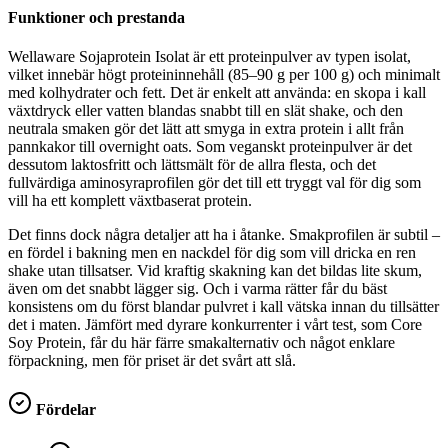
Funktioner och prestanda
Wellaware Sojaprotein Isolat är ett proteinpulver av typen isolat,
vilket innebär högt proteininnehåll (85–90 g per 100 g) och minimalt
med kolhydrater och fett. Det är enkelt att använda: en skopa i kall
växtdryck eller vatten blandas snabbt till en slät shake, och den
neutrala smaken gör det lätt att smyga in extra protein i allt från
pannkakor till overnight oats. Som veganskt proteinpulver är det
dessutom laktosfritt och lättsmält för de allra flesta, och det
fullvärdiga aminosyraprofilen gör det till ett tryggt val för dig som
vill ha ett komplett växtbaserat protein.
Det finns dock några detaljer att ha i åtanke. Smakprofilen är subtil –
en fördel i bakning men en nackdel för dig som vill dricka en ren
shake utan tillsatser. Vid kraftig skakning kan det bildas lite skum,
även om det snabbt lägger sig. Och i varma rätter får du bäst
konsistens om du först blandar pulvret i kall vätska innan du tillsätter
det i maten. Jämfört med dyrare konkurrenter i vårt test, som Core
Soy Protein, får du här färre smakalternativ och något enklare
förpackning, men för priset är det svårt att slå.
Fördelar