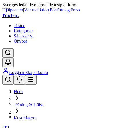
Sveriges ledande oberoende testplattform
Hjälpcenter
|
Vår redaktion
|
För företag
|
Press
Testra
.
Tester
Kategorier
Så testar vi
Om oss
Logga in
Skapa konto
Hem
Träning & Hälsa
Kosttillskott