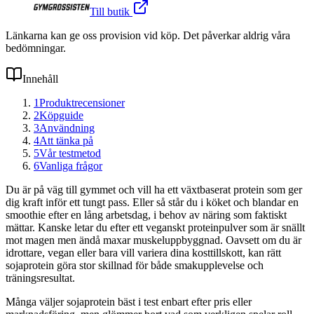
Till butik
Länkarna kan ge oss provision vid köp. Det påverkar aldrig våra
bedömningar.
Innehåll
1
Produktrecensioner
2
Köpguide
3
Användning
4
Att tänka på
5
Vår testmetod
6
Vanliga frågor
Du är på väg till gymmet och vill ha ett växtbaserat protein som ger
dig kraft inför ett tungt pass. Eller så står du i köket och blandar en
smoothie efter en lång arbetsdag, i behov av näring som faktiskt
mättar. Kanske letar du efter ett veganskt proteinpulver som är snällt
mot magen men ändå maxar muskeluppbyggnad. Oavsett om du är
idrottare, vegan eller bara vill variera dina kosttillskott, kan rätt
sojaprotein göra stor skillnad för både smakupplevelse och
träningsresultat.
Många väljer sojaprotein bäst i test enbart efter pris eller