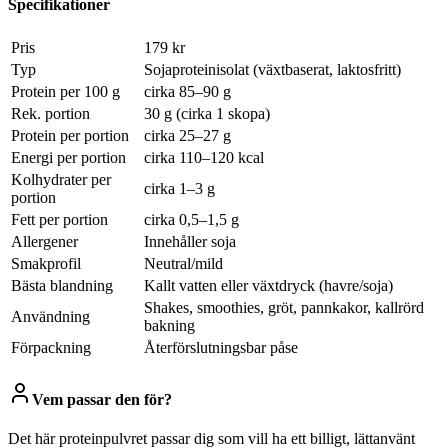
Specifikationer
Pris
179 kr
Typ
Sojaproteinisolat (växtbaserat, laktosfritt)
Protein per 100 g
cirka 85–90 g
Rek. portion
30 g (cirka 1 skopa)
Protein per portion
cirka 25–27 g
Energi per portion
cirka 110–120 kcal
Kolhydrater per
cirka 1–3 g
portion
Fett per portion
cirka 0,5–1,5 g
Allergener
Innehåller soja
Smakprofil
Neutral/mild
Bästa blandning
Kallt vatten eller växtdryck (havre/soja)
Shakes, smoothies, gröt, pannkakor, kallrörd
Användning
bakning
Förpackning
Återförslutningsbar påse
Vem passar den för?
Det här proteinpulvret passar dig som vill ha ett billigt, lättanvänt