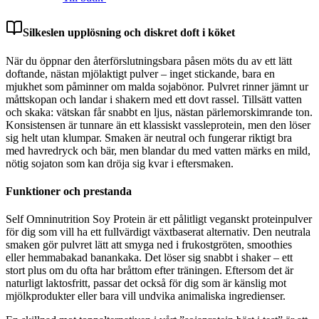
Silkeslen upplösning och diskret doft i köket
När du öppnar den återförslutningsbara påsen möts du av ett lätt
doftande, nästan mjölaktigt pulver – inget stickande, bara en
mjukhet som påminner om malda sojabönor. Pulvret rinner jämnt ur
måttskopan och landar i shakern med ett dovt rassel. Tillsätt vatten
och skaka: vätskan får snabbt en ljus, nästan pärlemorskimrande ton.
Konsistensen är tunnare än ett klassiskt vassleprotein, men den löser
sig helt utan klumpar. Smaken är neutral och fungerar riktigt bra
med havredryck och bär, men blandar du med vatten märks en mild,
nötig sojaton som kan dröja sig kvar i eftersmaken.
Funktioner och prestanda
Self Omninutrition Soy Protein är ett pålitligt veganskt proteinpulver
för dig som vill ha ett fullvärdigt växtbaserat alternativ. Den neutrala
smaken gör pulvret lätt att smyga ned i frukostgröten, smoothies
eller hemmabakad banankaka. Det löser sig snabbt i shaker – ett
stort plus om du ofta har bråttom efter träningen. Eftersom det är
naturligt laktosfritt, passar det också för dig som är känslig mot
mjölkprodukter eller bara vill undvika animaliska ingredienser.