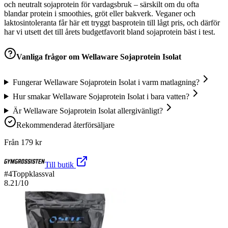
och neutralt sojaprotein för vardagsbruk – särskilt om du ofta
blandar protein i smoothies, gröt eller bakverk. Veganer och
laktosintoleranta får här ett tryggt basprotein till lågt pris, och därför
har vi utsett det till årets budgetfavorit bland sojaprotein bäst i test.
Vanliga frågor om
Wellaware Sojaprotein Isolat
Fungerar Wellaware Sojaprotein Isolat i varm matlagning?
Hur smakar Wellaware Sojaprotein Isolat i bara vatten?
Är Wellaware Sojaprotein Isolat allergivänligt?
Rekommenderad återförsäljare
Från
179
kr
Till butik
#
4
Toppklassval
8.21
/10