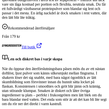
vare sin låga kostnad per portion och flexibla, neutrala smak. Du får
ett fullvärdigt växtbaserat proteinpulver som blandar sig lent och
passar i det mesta. En ärlig nackdel är dock smaken i rent vatten, där
den lätt blir lite tråkig.
Rekommenderad återförsäljare
Från
179
kr
Till butik
Len och diskret bas i varje skopa
När du öppnar den återförslutningsbara påsen möts du av ett nästan
doftlöst, ljust pulver som känns silkesmjukt mellan fingrarna. I
shakern löser det sig snabbt, med bara något ögonblick av lätt
skumbildning som försvinner innan du hunnit sätta locket på
flaskan. Konsistensen i smoothies och gröt blir jämn och krämig,
utan störande klumpar. Smaken är diskret och låter övriga
ingredienser ta plats – perfekt i frukostgröten men lätt blek om du
bara blandar med vatten. Det enda som stör är att det kan bli lite segt
om du rör ner det direkt i varm kastrull.