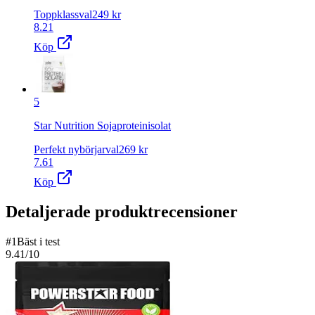
Toppklassval
249
kr
8.21
Köp
5
Star Nutrition Sojaproteinisolat
Perfekt nybörjarval
269
kr
7.61
Köp
Detaljerade produktrecensioner
#
1
Bäst i test
9.41
/10