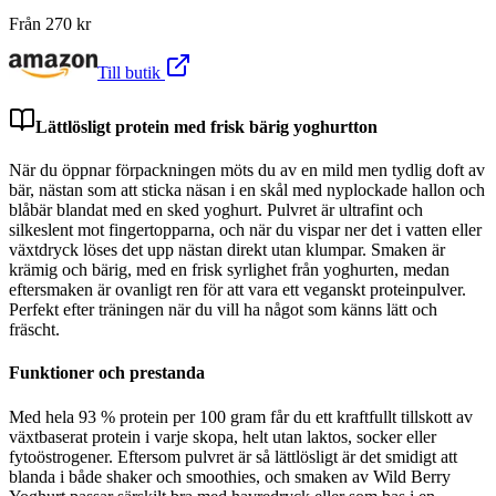
Från
270
kr
Till butik
Lättlösligt protein med frisk bärig yoghurtton
När du öppnar förpackningen möts du av en mild men tydlig doft av
bär, nästan som att sticka näsan i en skål med nyplockade hallon och
blåbär blandat med en sked yoghurt. Pulvret är ultrafint och
silkeslent mot fingertopparna, och när du vispar ner det i vatten eller
växtdryck löses det upp nästan direkt utan klumpar. Smaken är
krämig och bärig, med en frisk syrlighet från yoghurten, medan
eftersmaken är ovanligt ren för att vara ett veganskt proteinpulver.
Perfekt efter träningen när du vill ha något som känns lätt och
fräscht.
Funktioner och prestanda
Med hela 93 % protein per 100 gram får du ett kraftfullt tillskott av
växtbaserat protein i varje skopa, helt utan laktos, socker eller
fytoöstrogener. Eftersom pulvret är så lättlösligt är det smidigt att
blanda i både shaker och smoothies, och smaken av Wild Berry