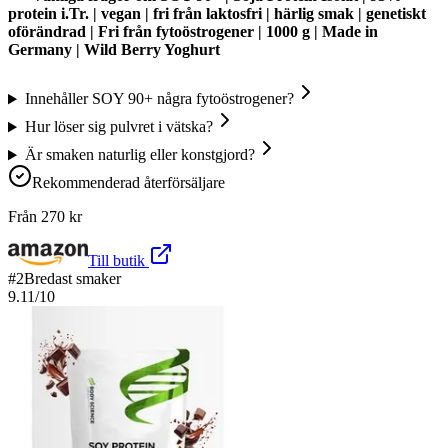
protein i.Tr. | vegan | fri från laktosfri | härlig smak | genetiskt
oförändrad | Fri från fytoöstrogener | 1000 g | Made in
Germany | Wild Berry Yoghurt
Innehåller SOY 90+ några fytoöstrogener?
Hur löser sig pulvret i vätska?
Är smaken naturlig eller konstgjord?
Rekommenderad återförsäljare
Från
270
kr
Till butik
#
2
Bredast smaker
9.11
/10