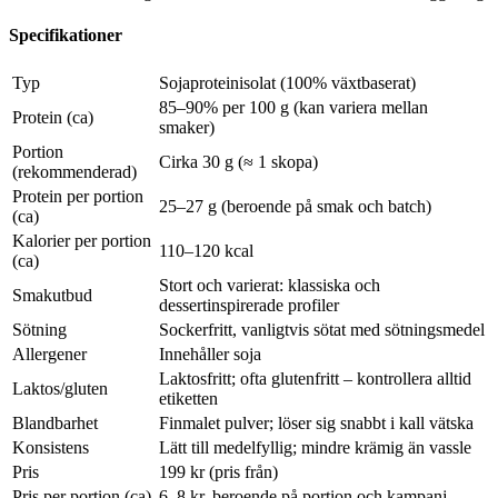
Specifikationer
Typ
Sojaproteinisolat (100% växtbaserat)
85–90% per 100 g (kan variera mellan
Protein (ca)
smaker)
Portion
Cirka 30 g (≈ 1 skopa)
(rekommenderad)
Protein per portion
25–27 g (beroende på smak och batch)
(ca)
Kalorier per portion
110–120 kcal
(ca)
Stort och varierat: klassiska och
Smakutbud
dessertinspirerade profiler
Sötning
Sockerfritt, vanligtvis sötat med sötningsmedel
Allergener
Innehåller soja
Laktosfritt; ofta glutenfritt – kontrollera alltid
Laktos/gluten
etiketten
Blandbarhet
Finmalet pulver; löser sig snabbt i kall vätska
Konsistens
Lätt till medelfyllig; mindre krämig än vassle
Pris
199 kr (pris från)
Pris per portion (ca)
6–8 kr, beroende på portion och kampanj