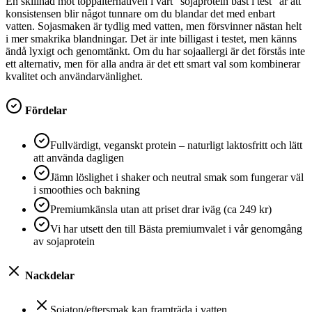
En skillnad mot toppalternativen i vårt ”sojaprotein bäst i test” är att
konsistensen blir något tunnare om du blandar det med enbart
vatten. Sojasmaken är tydlig med vatten, men försvinner nästan helt
i mer smakrika blandningar. Det är inte billigast i testet, men känns
ändå lyxigt och genomtänkt. Om du har sojaallergi är det förstås inte
ett alternativ, men för alla andra är det ett smart val som kombinerar
kvalitet och användarvänlighet.
Fördelar
Fullvärdigt, veganskt protein – naturligt laktosfritt och lätt
att använda dagligen
Jämn löslighet i shaker och neutral smak som fungerar väl
i smoothies och bakning
Premiumkänsla utan att priset drar iväg (ca 249 kr)
Vi har utsett den till Bästa premiumvalet i vår genomgång
av sojaprotein
Nackdelar
Sojaton/eftersmak kan framträda i vatten