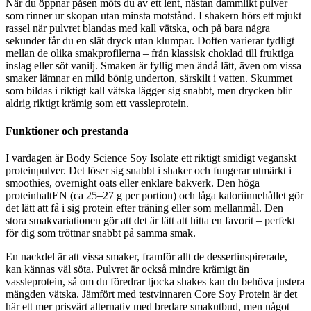
När du öppnar påsen möts du av ett lent, nästan dammlikt pulver
som rinner ur skopan utan minsta motstånd. I shakern hörs ett mjukt
rassel när pulvret blandas med kall vätska, och på bara några
sekunder får du en slät dryck utan klumpar. Doften varierar tydligt
mellan de olika smakprofilerna – från klassisk choklad till fruktiga
inslag eller söt vanilj. Smaken är fyllig men ändå lätt, även om vissa
smaker lämnar en mild bönig underton, särskilt i vatten. Skummet
som bildas i riktigt kall vätska lägger sig snabbt, men drycken blir
aldrig riktigt krämig som ett vassleprotein.
Funktioner och prestanda
I vardagen är Body Science Soy Isolate ett riktigt smidigt veganskt
proteinpulver. Det löser sig snabbt i shaker och fungerar utmärkt i
smoothies, overnight oats eller enklare bakverk. Den höga
proteinhaltEN (ca 25–27 g per portion) och låga kaloriinnehållet gör
det lätt att få i sig protein efter träning eller som mellanmål. Den
stora smakvariationen gör att det är lätt att hitta en favorit – perfekt
för dig som tröttnar snabbt på samma smak.
En nackdel är att vissa smaker, framför allt de dessertinspirerade,
kan kännas väl söta. Pulvret är också mindre krämigt än
vassleprotein, så om du föredrar tjocka shakes kan du behöva justera
mängden vätska. Jämfört med testvinnaren Core Soy Protein är det
här ett mer prisvärt alternativ med bredare smakutbud, men något