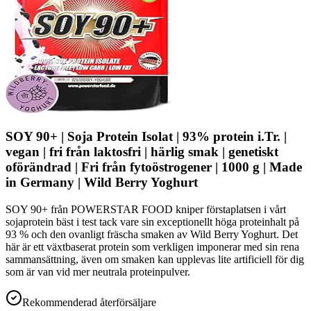
SOY 90+ | Soja Protein Isolat | 93% protein i.Tr. |
vegan | fri från laktosfri | härlig smak | genetiskt
oförändrad | Fri från fytoöstrogener | 1000 g | Made
in Germany | Wild Berry Yoghurt
SOY 90+ från POWERSTAR FOOD kniper förstaplatsen i vårt
sojaprotein bäst i test tack vare sin exceptionellt höga proteinhalt på
93 % och den ovanligt fräscha smaken av Wild Berry Yoghurt. Det
här är ett växtbaserat protein som verkligen imponerar med sin rena
sammansättning, även om smaken kan upplevas lite artificiell för dig
som är van vid mer neutrala proteinpulver.
Rekommenderad återförsäljare