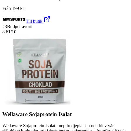
Från
199
kr
Till butik
#
3
Budgetfavorit
8.61
/10
Wellaware Sojaprotein Isolat
Wellaware Sojaprotein Isolat knep tredjeplatsen och blev vår
självklara budgetfavorit i årets test av sojaprotein – framför allt tack