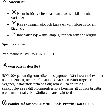
Nackdelar
Naturlig bönig eftersmak kan anas, särskilt i neutrala
varianter.
Kan skumma något och kräva en kort vilopaus för att
lägga sig.
Innehåller soja – inte lämpligt för den som är allergisk.
Specifikationer
Varumärke
POWERSTAR FOOD
Vem passar den för?
SOY 90+ passar dig som söker ett sojaprotein bäst i test med extremt
hög proteinhalt, helt fri från laktos, GMO och fytoöstrogener.
Veganer, laktosintoleranta och dig som vill ha en fräsch
smakupplevelse i ditt proteinpulver soja kommer att uppskatta detta
premiumalternativ. En värdig vinnare i vårt test!
Vanliga frågor om
SOY 90+ | Soja Protein Isolat | 93%