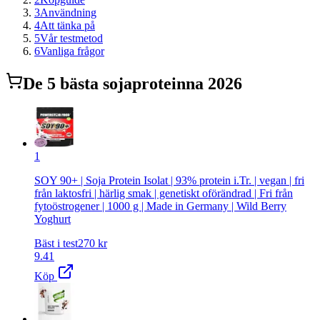
3
Användning
4
Att tänka på
5
Vår testmetod
6
Vanliga frågor
De
5
bästa
sojaprotein
na 2026
1
SOY 90+ | Soja Protein Isolat | 93% protein i.Tr. | vegan | fri
från laktosfri | härlig smak | genetiskt oförändrad | Fri från
fytoöstrogener | 1000 g | Made in Germany | Wild Berry
Yoghurt
Bäst i test
270
kr
9.41
Köp