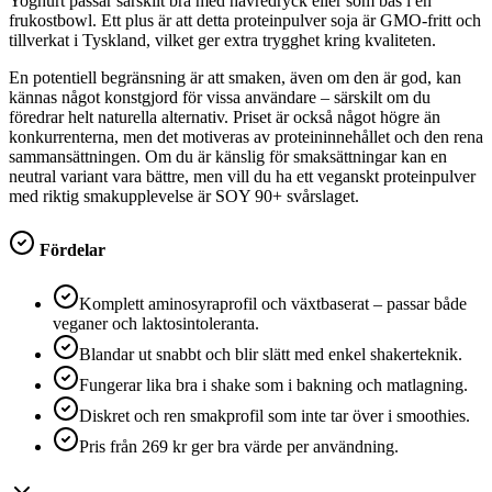
Yoghurt passar särskilt bra med havredryck eller som bas i en
frukostbowl. Ett plus är att detta proteinpulver soja är GMO-fritt och
tillverkat i Tyskland, vilket ger extra trygghet kring kvaliteten.
En potentiell begränsning är att smaken, även om den är god, kan
kännas något konstgjord för vissa användare – särskilt om du
föredrar helt naturella alternativ. Priset är också något högre än
konkurrenterna, men det motiveras av proteininnehållet och den rena
sammansättningen. Om du är känslig för smaksättningar kan en
neutral variant vara bättre, men vill du ha ett veganskt proteinpulver
med riktig smakupplevelse är SOY 90+ svårslaget.
Fördelar
Komplett aminosyraprofil och växtbaserat – passar både
veganer och laktosintoleranta.
Blandar ut snabbt och blir slätt med enkel shakerteknik.
Fungerar lika bra i shake som i bakning och matlagning.
Diskret och ren smakprofil som inte tar över i smoothies.
Pris från 269 kr ger bra värde per användning.