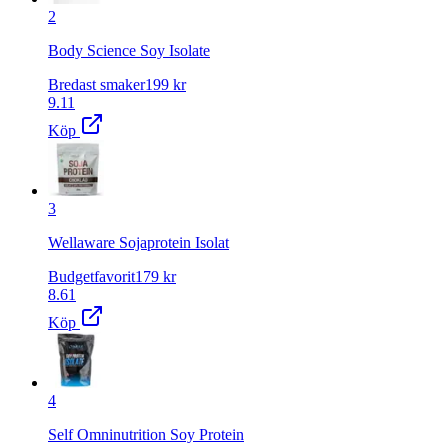
2
Body Science Soy Isolate
Bredast smaker
199
kr
9.11
Köp
3
Wellaware Sojaprotein Isolat
Budgetfavorit
179
kr
8.61
Köp
4
Self Omninutrition Soy Protein