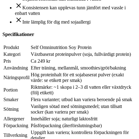
Konsistensen kan upplevas tunn jämfört med vassle i
enbart vatten
Inte lämplig för dig med sojaallergi
Specifikationer
Produkt
Self Omninutrition Soy Protein
Kategori
Växtbaserat proteinpulver (soja, fullvärdigt protein)
Pris
Ca 249 kr
Användning
Efter träning, mellanmål, smoothies/gröt/bakning
Hög proteinhalt för ett sojabaserat pulver (exakt
Näringsprofil
värde: se etikett per smak)
Riktmärke: ~1 skopa i 2–3 dl vatten eller växtdryck
Portion
(följ etikett)
Smaker
Flera varianter; utbud kan variera beroende på smak
Vanligen sötad med sötningsmedel; utan tillsatt
Sötning
socker (kan variera per smak)
Allergener
Innehåller soja; naturligt laktosfritt
Förpackning
Påsförpackning (återförslutningsbar)
Uppgift kan variera; kontrollera förpackningen för
Tillverkning
detaljer