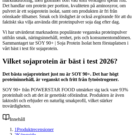
marknadsföring, men glömmer bort vad som verkligen spelar roll.
Det handlar om protein per portion, kvaliteten på aminosyror, om
pulvret är ett sojaprotein isolat, samt om produkten är fri från
oönskade tillsatser. Smak och löslighet är också avgörande för att du
faktiskt ska vilja använda ditt proteinpulver soja dag efter dag.
Vi har utvärderat marknadens populäraste veganska proteinpulver
utifrån smak, näringsinnehåll, renhet, pris och konsumentomdömen.
Sammantaget tar SOY 90+ | Soja Protein Isolat hem förstaplatsen i
vårt bäst i test för sojaprotein.
Vilket sojaprotein är bäst i test 2026?
Det bästa sojaproteinet just nu är SOY 90+. Det har högt
proteininnehåll, är veganskt och fritt från fytoöstrogener.
SOY 90+ från POWERSTAR FOOD utmärker sig tack vare 93%
proteinhalt och att det är genetiskt oförändrat. Produkten är även
laktosfri och erbjuder en naturlig smakprofil, vilket stärker
trovärdigheten.
Innehåll
1
Produktrecensioner
2
Köpguide