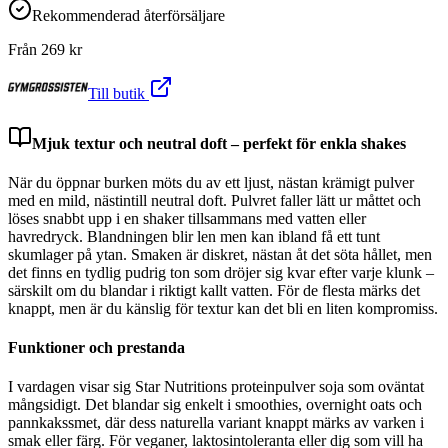
Rekommenderad återförsäljare
Från
269
kr
Till butik
Mjuk textur och neutral doft – perfekt för enkla shakes
När du öppnar burken möts du av ett ljust, nästan krämigt pulver
med en mild, nästintill neutral doft. Pulvret faller lätt ur måttet och
löses snabbt upp i en shaker tillsammans med vatten eller
havredryck. Blandningen blir len men kan ibland få ett tunt
skumlager på ytan. Smaken är diskret, nästan åt det söta hållet, men
det finns en tydlig pudrig ton som dröjer sig kvar efter varje klunk –
särskilt om du blandar i riktigt kallt vatten. För de flesta märks det
knappt, men är du känslig för textur kan det bli en liten kompromiss.
Funktioner och prestanda
I vardagen visar sig Star Nutritions proteinpulver soja som oväntat
mångsidigt. Det blandar sig enkelt i smoothies, overnight oats och
pannkakssmet, där dess naturella variant knappt märks av varken i
smak eller färg. För veganer, laktosintoleranta eller dig som vill ha