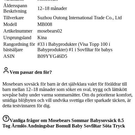
Åldersspann
12–18 månader
Beskrivning
Tillverkare
Suzhou Outong International Trade Co., Ltd
Modell
MB008
Artikelnummer
mosebears02
Ursprungsland
Kina
Rangordning för
#33 i Babyprodukter (Visa Topp 100 i
bästsäljare
Babyprodukter) #1 i Sovfiltar för babys
ASIN
B09YYG46D5
Vem passar den för?
Mosebears sovsäck för barn är det självklara valet för föräldrar till
barn mellan 12–18 månader som söker en sval, trygg och lättskött
sovpåse baby under varma sommarnätter. Om du prioriterar komfort,
smidiga blöjbyten och vill undvika svettiga eller sparkade täcken, är
detta testvinnaren för dig.
Vanliga frågor om
Mosebears Sommar Babysovsäck 0.5
Tog Ärmlös Andningsbar Bomull Baby Sovfiltar Söta Tryck