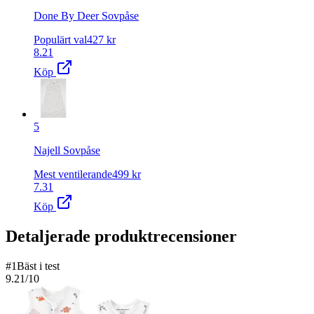
Done By Deer Sovpåse
Populärt val
427
kr
8.21
Köp
5
Najell Sovpåse
Mest ventilerande
499
kr
7.31
Köp
Detaljerade produktrecensioner
#
1
Bäst i test
9.21
/10