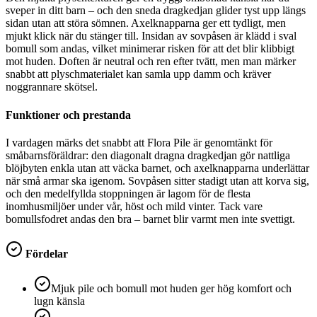
sveper in ditt barn – och den sneda dragkedjan glider tyst upp längs
sidan utan att störa sömnen. Axelknapparna ger ett tydligt, men
mjukt klick när du stänger till. Insidan av sovpåsen är klädd i sval
bomull som andas, vilket minimerar risken för att det blir klibbigt
mot huden. Doften är neutral och ren efter tvätt, men man märker
snabbt att plyschmaterialet kan samla upp damm och kräver
noggrannare skötsel.
Funktioner och prestanda
I vardagen märks det snabbt att Flora Pile är genomtänkt för
småbarnsföräldrar: den diagonalt dragna dragkedjan gör nattliga
blöjbyten enkla utan att väcka barnet, och axelknapparna underlättar
när små armar ska igenom. Sovpåsen sitter stadigt utan att korva sig,
och den medelfyllda stoppningen är lagom för de flesta
inomhusmiljöer under vår, höst och mild vinter. Tack vare
bomullsfodret andas den bra – barnet blir varmt men inte svettigt.
Fördelar
Mjuk pile och bomull mot huden ger hög komfort och
lugn känsla