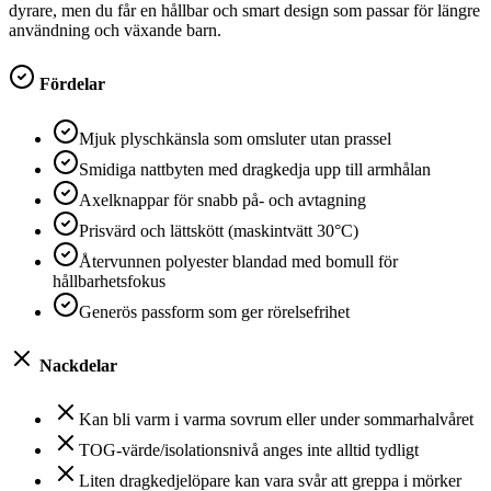
dyrare, men du får en hållbar och smart design som passar för längre
användning och växande barn.
Fördelar
Mjuk plyschkänsla som omsluter utan prassel
Smidiga nattbyten med dragkedja upp till armhålan
Axelknappar för snabb på- och avtagning
Prisvärd och lättskött (maskintvätt 30°C)
Återvunnen polyester blandad med bomull för
hållbarhetsfokus
Generös passform som ger rörelsefrihet
Nackdelar
Kan bli varm i varma sovrum eller under sommarhalvåret
TOG-värde/isolationsnivå anges inte alltid tydligt
Liten dragkedje­löpare kan vara svår att greppa i mörker