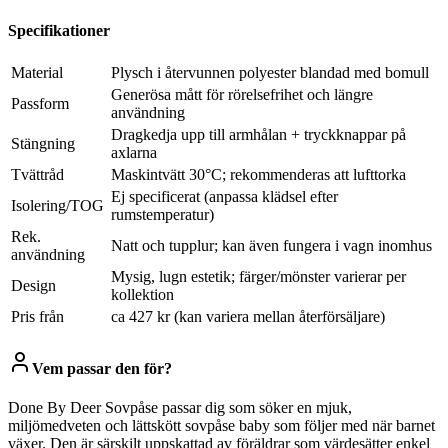
Specifikationer
Material
Plysch i återvunnen polyester blandad med bomull
Generösa mått för rörelsefrihet och längre
Passform
användning
Dragkedja upp till armhålan + tryckknappar på
Stängning
axlarna
Tvättråd
Maskintvätt 30°C; rekommenderas att lufttorka
Ej specificerat (anpassa klädsel efter
Isolering/TOG
rumstemperatur)
Rek.
Natt och tupplur; kan även fungera i vagn inomhus
användning
Mysig, lugn estetik; färger/mönster varierar per
Design
kollektion
Pris från
ca 427 kr (kan variera mellan återförsäljare)
Vem passar den för?
Done By Deer Sovpåse passar dig som söker en mjuk,
miljömedveten och lättskött sovpåse baby som följer med när barnet
växer. Den är särskilt uppskattad av föräldrar som värdesätter enkel