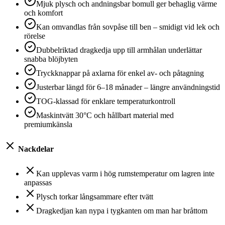
Mjuk plysch och andningsbar bomull ger behaglig värme
och komfort
Kan omvandlas från sovpåse till ben – smidigt vid lek och
rörelse
Dubbelriktad dragkedja upp till armhålan underlättar
snabba blöjbyten
Tryckknappar på axlarna för enkel av- och påtagning
Justerbar längd för 6–18 månader – längre användningstid
TOG-klassad för enklare temperaturkontroll
Maskintvätt 30°C och hållbart material med
premiumkänsla
Nackdelar
Kan upplevas varm i hög rumstemperatur om lagren inte
anpassas
Plysch torkar långsammare efter tvätt
Dragkedjan kan nypa i tygkanten om man har bråttom