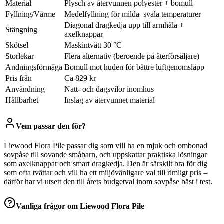
Material
Plysch av återvunnen polyester + bomull
Fyllning/Värme
Medelfyllning för milda–svala temperaturer
Diagonal dragkedja upp till armhåla +
Stängning
axelknappar
Skötsel
Maskintvätt 30 °C
Storlekar
Flera alternativ (beroende på återförsäljare)
Andningsförmåga
Bomull mot huden för bättre luftgenomsläpp
Pris från
Ca 829 kr
Användning
Natt- och dagsvilor inomhus
Hållbarhet
Inslag av återvunnet material
Vem passar den för?
Liewood Flora Pile passar dig som vill ha en mjuk och ombonad
sovpåse till sovande småbarn, och uppskattar praktiska lösningar
som axelknappar och smart dragkedja. Den är särskilt bra för dig
som ofta tvättar och vill ha ett miljövänligare val till rimligt pris –
därför har vi utsett den till årets budgetval inom sovpåse bäst i test.
Vanliga frågor om
Liewood Flora Pile