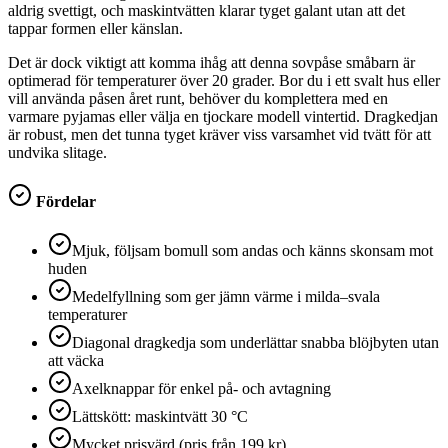
aldrig svettigt, och maskintvätten klarar tyget galant utan att det
tappar formen eller känslan.
Det är dock viktigt att komma ihåg att denna sovpåse småbarn är
optimerad för temperaturer över 20 grader. Bor du i ett svalt hus eller
vill använda påsen året runt, behöver du komplettera med en
varmare pyjamas eller välja en tjockare modell vintertid. Dragkedjan
är robust, men det tunna tyget kräver viss varsamhet vid tvätt för att
undvika slitage.
Fördelar
Mjuk, följsam bomull som andas och känns skonsam mot
huden
Medelfyllning som ger jämn värme i milda–svala
temperaturer
Diagonal dragkedja som underlättar snabba blöjbyten utan
att väcka
Axelknappar för enkel på- och avtagning
Lättskött: maskintvätt 30 °C
Mycket prisvärd (pris från 199 kr)