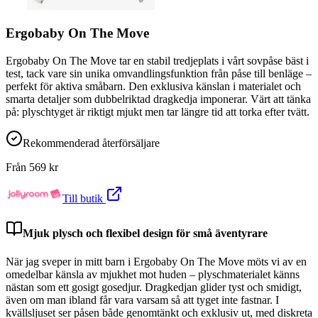
Ergobaby On The Move
Ergobaby On The Move tar en stabil tredjeplats i vårt sovpåse bäst i
test, tack vare sin unika omvandlingsfunktion från påse till benläge –
perfekt för aktiva småbarn. Den exklusiva känslan i materialet och
smarta detaljer som dubbelriktad dragkedja imponerar. Värt att tänka
på: plyschtyget är riktigt mjukt men tar längre tid att torka efter tvätt.
Rekommenderad återförsäljare
Från
569
kr
Till butik
Mjuk plysch och flexibel design för små äventyrare
När jag sveper in mitt barn i Ergobaby On The Move möts vi av en
omedelbar känsla av mjukhet mot huden – plyschmaterialet känns
nästan som ett gosigt gosedjur. Dragkedjan glider tyst och smidigt,
även om man ibland får vara varsam så att tyget inte fastnar. I
kvällsljuset ser påsen både genomtänkt och exklusiv ut, med diskreta