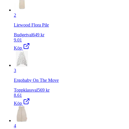
2
Liewood Flora Pile
Budgetval
649
kr
9.01
Köp
3
Ergobaby On The Move
Toppklassval
569
kr
8.61
Köp
4