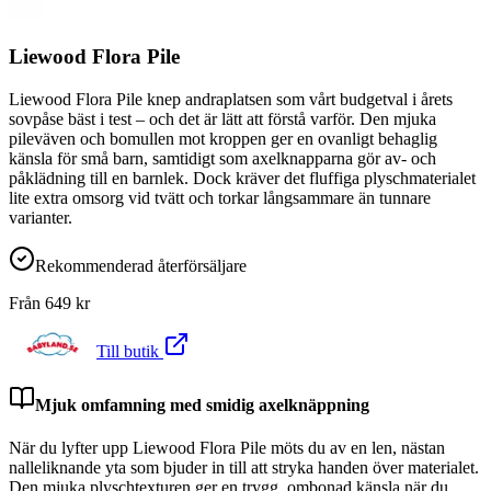
Liewood Flora Pile
Liewood Flora Pile knep andraplatsen som vårt budgetval i årets
sovpåse bäst i test – och det är lätt att förstå varför. Den mjuka
pileväven och bomullen mot kroppen ger en ovanligt behaglig
känsla för små barn, samtidigt som axelknapparna gör av- och
påklädning till en barnlek. Dock kräver det fluffiga plyschmaterialet
lite extra omsorg vid tvätt och torkar långsammare än tunnare
varianter.
Rekommenderad återförsäljare
Från
649
kr
Till butik
Mjuk omfamning med smidig axelknäppning
När du lyfter upp Liewood Flora Pile möts du av en len, nästan
nalleliknande yta som bjuder in till att stryka handen över materialet.
Den mjuka plyschtexturen ger en trygg, ombonad känsla när du