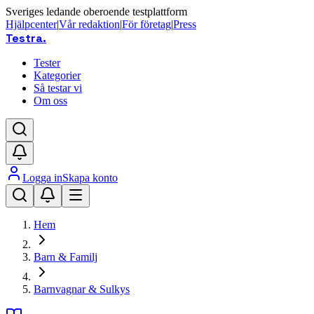
Sveriges ledande oberoende testplattform
Hjälpcenter
|
Vår redaktion
|
För företag
|
Press
Testra
.
Tester
Kategorier
Så testar vi
Om oss
Logga in
Skapa konto
Hem
Barn & Familj
Barnvagnar & Sulkys