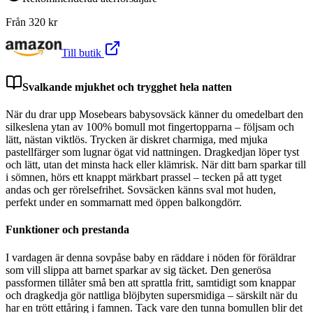
Från
320
kr
Till butik
Svalkande mjukhet och trygghet hela natten
När du drar upp Mosebears babysovsäck känner du omedelbart den
silkeslena ytan av 100% bomull mot fingertopparna – följsam och
lätt, nästan viktlös. Trycken är diskret charmiga, med mjuka
pastellfärger som lugnar ögat vid nattningen. Dragkedjan löper tyst
och lätt, utan det minsta hack eller klämrisk. När ditt barn sparkar till
i sömnen, hörs ett knappt märkbart prassel – tecken på att tyget
andas och ger rörelsefrihet. Sovsäcken känns sval mot huden,
perfekt under en sommarnatt med öppen balkongdörr.
Funktioner och prestanda
I vardagen är denna sovpåse baby en räddare i nöden för föräldrar
som vill slippa att barnet sparkar av sig täcket. Den generösa
passformen tillåter små ben att sprattla fritt, samtidigt som knappar
och dragkedja gör nattliga blöjbyten supersmidiga – särskilt när du
har en trött ettåring i famnen. Tack vare den tunna bomullen blir det