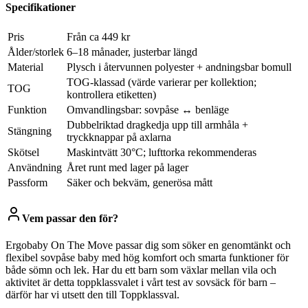
Specifikationer
Pris
Från ca 449 kr
Ålder/storlek
6–18 månader, justerbar längd
Material
Plysch i återvunnen polyester + andningsbar bomull
TOG-klassad (värde varierar per kollektion;
TOG
kontrollera etiketten)
Funktion
Omvandlingsbar: sovpåse ↔ benläge
Dubbelriktad dragkedja upp till armhåla +
Stängning
tryckknappar på axlarna
Skötsel
Maskintvätt 30°C; lufttorka rekommenderas
Användning
Året runt med lager på lager
Passform
Säker och bekväm, generösa mått
Vem passar den för?
Ergobaby On The Move passar dig som söker en genomtänkt och
flexibel sovpåse baby med hög komfort och smarta funktioner för
både sömn och lek. Har du ett barn som växlar mellan vila och
aktivitet är detta toppklassvalet i vårt test av sovsäck för barn –
därför har vi utsett den till Toppklassval.