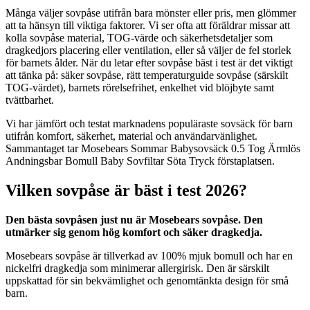
Många väljer sovpåse utifrån bara mönster eller pris, men glömmer
att ta hänsyn till viktiga faktorer. Vi ser ofta att föräldrar missar att
kolla sovpåse material, TOG-värde och säkerhetsdetaljer som
dragkedjors placering eller ventilation, eller så väljer de fel storlek
för barnets ålder. När du letar efter sovpåse bäst i test är det viktigt
att tänka på: säker sovpåse, rätt temperaturguide sovpåse (särskilt
TOG-värdet), barnets rörelsefrihet, enkelhet vid blöjbyte samt
tvättbarhet.
Vi har jämfört och testat marknadens populäraste sovsäck för barn
utifrån komfort, säkerhet, material och användarvänlighet.
Sammantaget tar Mosebears Sommar Babysovsäck 0.5 Tog Ärmlös
Andningsbar Bomull Baby Sovfiltar Söta Tryck förstaplatsen.
Vilken sovpåse är bäst i test 2026?
Den bästa sovpåsen just nu är Mosebears sovpåse. Den
utmärker sig genom hög komfort och säker dragkedja.
Mosebears sovpåse är tillverkad av 100% mjuk bomull och har en
nickelfri dragkedja som minimerar allergirisk. Den är särskilt
uppskattad för sin bekvämlighet och genomtänkta design för små
barn.