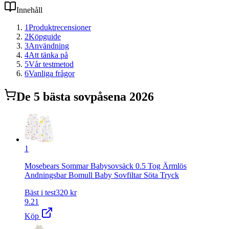
Innehåll
1
Produktrecensioner
2
Köpguide
3
Användning
4
Att tänka på
5
Vår testmetod
6
Vanliga frågor
De
5
bästa
sovpåse
na 2026
1
Mosebears Sommar Babysovsäck 0.5 Tog Ärmlös
Andningsbar Bomull Baby Sovfiltar Söta Tryck
Bäst i test
320
kr
9.21
Köp