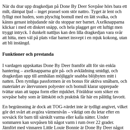
När du drar upp dragkedjan på Done By Deer Sovpåse hörs bara ett
milt, dämpat ljud – inget prassel som stör nattro. Tyget är lent och
fylligt mot huden, som plyschig bomull med en lätt svalka, och
känns genast inbjudande när du stoppar ner barnet. Axelknapparna
klickar i med ett diskret snäpp, och hela plagget ger ett luftigt men
tryggt intryck. I dunkelt nattljus kan den lilla dragkedjan vara svår
att hitta, men väl på plats vilar barnet insvept i en mjuk kokong, utan
att bli instängd.
Funktioner och prestanda
I vardagen uppskattas Done By Deer framför allt för sin enkla
hantering – axelknapparna gör på- och avklädning smidigt, och
dragkedjan upp till armhålan möjliggör snabba blöjbyten mitt i
natten. Den rymliga passformen är en bonus för aktiva småbarn, och
materialet av återvunnen polyester och bomull klarar upprepade
tvättar utan att tappa form eller mjukhet. Föräldrar som söker en
sovpåse baby som är lättskött och praktisk får här en pålitlig favorit.
En begränsning är dock att TOG-värdet inte är tydligt angivet, vilket
gör det svårt att avgöra värmenivån – viktigt om du letar efter en
sovsäck för barn till särskilt varma eller kalla nätter. Under
sommaren kan sovpåsen bli något varm i rum över 22 grader.
Jämfört med vinnaren Little Louie Bonnie är Done By Deer något