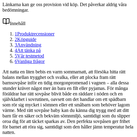
Länkarna kan ge oss provision vid köp. Det påverkar aldrig våra
bedömningar.
Innehåll
1
Produktrecensioner
2
Köpguide
3
Användning
4
Att tänka på
5
Vår testmetod
6
Vanliga frågor
Att natta en liten bebis en varm sommarnatt, att försöka hitta rätt
balans mellan trygghet och svalka, eller att plocka fram rätt
barnsovpåse inför en tidig morgonpromenad i vagnen – alla dessa
stunder kräver något mer än bara en filt eller pyjamas. För många
föräldrar har rätt sovpåse blivit både en räddare i nöden och en
självklarhet i sovrutinen, oavsett om det handlar om ett spädbarn
som rör sig mycket i sömnen eller ett småbarn som behöver lagom
värme. Med rätt sovpåse baby kan du känna dig trygg med att ditt
barn får en säker och bekväm sömnmiljö, samtidigt som du slipper
oroa dig för att täcket sparkas av. Den perfekta sovpåsen ger frihet
för barnet att röra sig, samtidigt som den håller jämn temperatur hela
natten.