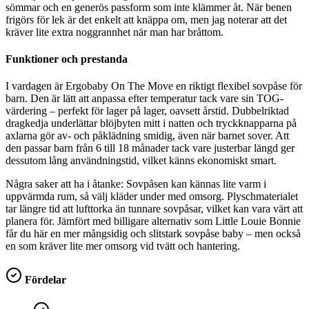
sömmar och en generös passform som inte klämmer åt. När benen
frigörs för lek är det enkelt att knäppa om, men jag noterar att det
kräver lite extra noggrannhet när man har bråttom.
Funktioner och prestanda
I vardagen är Ergobaby On The Move en riktigt flexibel sovpåse för
barn. Den är lätt att anpassa efter temperatur tack vare sin TOG-
värdering – perfekt för lager på lager, oavsett årstid. Dubbelriktad
dragkedja underlättar blöjbyten mitt i natten och tryckknapparna på
axlarna gör av- och påklädning smidig, även när barnet sover. Att
den passar barn från 6 till 18 månader tack vare justerbar längd ger
dessutom lång användningstid, vilket känns ekonomiskt smart.
Några saker att ha i åtanke: Sovpåsen kan kännas lite varm i
uppvärmda rum, så välj kläder under med omsorg. Plyschmaterialet
tar längre tid att lufttorka än tunnare sovpåsar, vilket kan vara värt att
planera för. Jämfört med billigare alternativ som Little Louie Bonnie
får du här en mer mångsidig och slitstark sovpåse baby – men också
en som kräver lite mer omsorg vid tvätt och hantering.
Fördelar