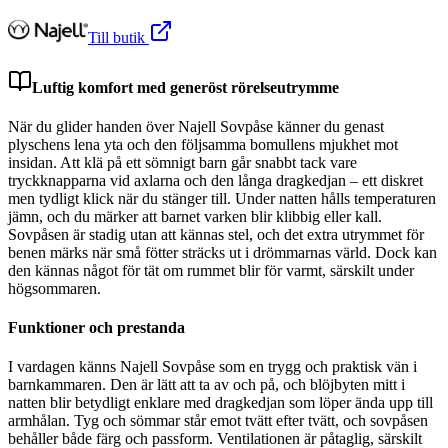
Till butik
Luftig komfort med generöst rörelseutrymme
När du glider handen över Najell Sovpåse känner du genast
plyschens lena yta och den följsamma bomullens mjukhet mot
insidan. Att klä på ett sömnigt barn går snabbt tack vare
tryckknapparna vid axlarna och den långa dragkedjan – ett diskret
men tydligt klick när du stänger till. Under natten hålls temperaturen
jämn, och du märker att barnet varken blir klibbig eller kall.
Sovpåsen är stadig utan att kännas stel, och det extra utrymmet för
benen märks när små fötter sträcks ut i drömmarnas värld. Dock kan
den kännas något för tät om rummet blir för varmt, särskilt under
högsommaren.
Funktioner och prestanda
I vardagen känns Najell Sovpåse som en trygg och praktisk vän i
barnkammaren. Den är lätt att ta av och på, och blöjbyten mitt i
natten blir betydligt enklare med dragkedjan som löper ända upp till
armhålan. Tyg och sömmar står emot tvätt efter tvätt, och sovpåsen
behåller både färg och passform. Ventilationen är påtaglig, särskilt